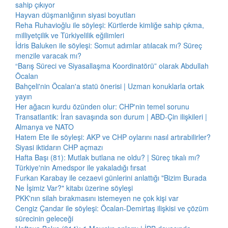
sahip çıkıyor
Hayvan düşmanlığının siyasi boyutları
Reha Ruhavioğlu ile söyleşi: Kürtlerde kimliğe sahip çıkma,
milliyetçilik ve Türkiyelilik eğilimleri
İdris Baluken ile söyleşi: Somut adımlar atılacak mı? Süreç
menzile varacak mı?
“Barış Süreci ve Siyasallaşma Koordinatörü” olarak Abdullah
Öcalan
Bahçeli'nin Öcalan'a statü önerisi | Uzman konuklarla ortak
yayın
Her ağacın kurdu özünden olur: CHP'nin temel sorunu
Transatlantik: İran savaşında son durum | ABD-Çin ilişkileri |
Almanya ve NATO
Hatem Ete ile söyleşi: AKP ve CHP oylarını nasıl artırabilirler?
Siyasi iktidarın CHP açmazı
Hafta Başı (81): Mutlak butlana ne oldu? | Süreç tıkalı mı?
Türkiye'nin Amedspor ile yakaladığı fırsat
Furkan Karabay ile cezaevi günlerini anlattığı "Bizim Burada
Ne İşimiz Var?" kitabı üzerine söyleşi
PKK'nın silah bırakmasını istemeyen ne çok kişi var
Cengiz Çandar ile söyleşi: Öcalan-Demirtaş ilişkisi ve çözüm
sürecinin geleceği