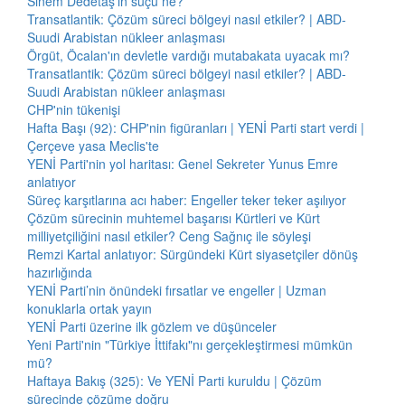
Sinem Dedetaş'ın suçu ne?
Transatlantik: Çözüm süreci bölgeyi nasıl etkiler? | ABD-
Suudi Arabistan nükleer anlaşması
Örgüt, Öcalan'ın devletle vardığı mutabakata uyacak mı?
Transatlantik: Çözüm süreci bölgeyi nasıl etkiler? | ABD-
Suudi Arabistan nükleer anlaşması
CHP'nin tükenişi
Hafta Başı (92): CHP'nin figüranları | YENİ Parti start verdi |
Çerçeve yasa Meclis'te
YENİ Parti'nin yol haritası: Genel Sekreter Yunus Emre
anlatıyor
Süreç karşıtlarına acı haber: Engeller teker teker aşılıyor
Çözüm sürecinin muhtemel başarısı Kürtleri ve Kürt
milliyetçiliğini nasıl etkiler? Ceng Sağnıç ile söyleşi
Remzi Kartal anlatıyor: Sürgündeki Kürt siyasetçiler dönüş
hazırlığında
YENİ Parti’nin önündeki fırsatlar ve engeller | Uzman
konuklarla ortak yayın
YENİ Parti üzerine ilk gözlem ve düşünceler
Yeni Parti'nin "Türkiye İttifakı"nı gerçekleştirmesi mümkün
mü?
Haftaya Bakış (325): Ve YENİ Parti kuruldu | Çözüm
sürecinde çözüme doğru