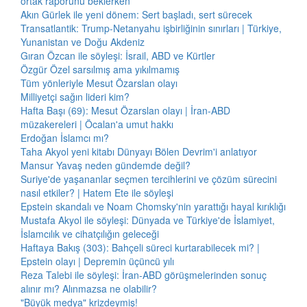
ortak raporunu beklerken
Akın Gürlek ile yeni dönem: Sert başladı, sert sürecek
Transatlantik: Trump-Netanyahu işbirliğinin sınırları | Türkiye,
Yunanistan ve Doğu Akdeniz
Gıran Özcan ile söyleşi: İsrail, ABD ve Kürtler
Özgür Özel sarsılmış ama yıkılmamış
Tüm yönleriyle Mesut Özarslan olayı
Milliyetçi sağın lideri kim?
Hafta Başı (69): Mesut Özarslan olayı | İran-ABD
müzakereleri | Öcalan'a umut hakkı
Erdoğan İslamcı mı?
Taha Akyol yeni kitabı Dünyayı Bölen Devrim'i anlatıyor
Mansur Yavaş neden gündemde değil?
Suriye'de yaşananlar seçmen tercihlerini ve çözüm sürecini
nasıl etkiler? | Hatem Ete ile söyleşi
Epstein skandalı ve Noam Chomsky'nin yarattığı hayal kırıklığı
Mustafa Akyol ile söyleşi: Dünyada ve Türkiye'de İslamiyet,
İslamcılık ve cihatçılığın geleceği
Haftaya Bakış (303): Bahçeli süreci kurtarabilecek mi? |
Epstein olayı | Depremin üçüncü yılı
Reza Talebi ile söyleşi: İran-ABD görüşmelerinden sonuç
alınır mı? Alınmazsa ne olabilir?
"Büyük medya" krizdeymiş!