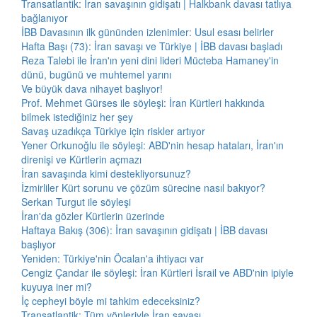
Transatlantik: İran savaşının gidişatı | Halkbank davası tatlıya
bağlanıyor
İBB Davasının ilk gününden izlenimler: Usul esası belirler
Hafta Başı (73): İran savaşı ve Türkiye | İBB davası başladı
Reza Talebi ile İran'ın yeni dini lideri Mücteba Hamaney'in
dünü, bugünü ve muhtemel yarını
Ve büyük dava nihayet başlıyor!
Prof. Mehmet Gürses ile söyleşi: İran Kürtleri hakkında
bilmek istediğiniz her şey
Savaş uzadıkça Türkiye için riskler artıyor
Yener Orkunoğlu ile söyleşi: ABD'nin hesap hataları, İran'ın
direnişi ve Kürtlerin açmazı
İran savaşında kimi destekliyorsunuz?
İzmirliler Kürt sorunu ve çözüm sürecine nasıl bakıyor?
Serkan Turgut ile söyleşi
İran'da gözler Kürtlerin üzerinde
Haftaya Bakış (306): İran savaşının gidişatı | İBB davası
başlıyor
Yeniden: Türkiye'nin Öcalan'a ihtiyacı var
Cengiz Çandar ile söyleşi: İran Kürtleri İsrail ve ABD'nin ipiyle
kuyuya iner mi?
İç cepheyi böyle mi tahkim edeceksiniz?
Transatlantik: Tüm yönleriyle İran savaşı