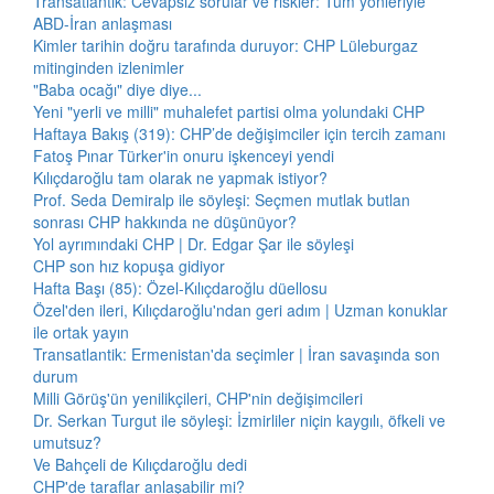
Transatlantik: Cevapsız sorular ve riskler: Tüm yönleriyle
ABD-İran anlaşması
Kimler tarihin doğru tarafında duruyor: CHP Lüleburgaz
mitinginden izlenimler
"Baba ocağı" diye diye...
Yeni "yerli ve milli" muhalefet partisi olma yolundaki CHP
Haftaya Bakış (319): CHP’de değişimciler için tercih zamanı
Fatoş Pınar Türker'in onuru işkenceyi yendi
Kılıçdaroğlu tam olarak ne yapmak istiyor?
Prof. Seda Demiralp ile söyleşi: Seçmen mutlak butlan
sonrası CHP hakkında ne düşünüyor?
Yol ayrımındaki CHP | Dr. Edgar Şar ile söyleşi
CHP son hız kopuşa gidiyor
Hafta Başı (85): Özel-Kılıçdaroğlu düellosu
Özel'den ileri, Kılıçdaroğlu'ndan geri adım | Uzman konuklar
ile ortak yayın
Transatlantik: Ermenistan'da seçimler | İran savaşında son
durum
Milli Görüş'ün yenilikçileri, CHP'nin değişimcileri
Dr. Serkan Turgut ile söyleşi: İzmirliler niçin kaygılı, öfkeli ve
umutsuz?
Ve Bahçeli de Kılıçdaroğlu dedi
CHP'de taraflar anlaşabilir mi?