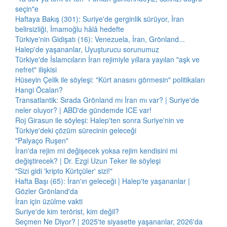
seçin"e
Haftaya Bakış (301): Suriye'de gerginlik sürüyor, İran
belirsizliği, İmamoğlu hâlâ hedefte
Türkiye'nin Gidişatı (16): Venezuela, İran, Grönland...
Halep'de yaşananlar, Uyuşturucu sorunumuz
Türkiye'de İslamcıların İran rejimiyle yıllara yayılan "aşk ve
nefret" ilişkisi
Hüseyin Çelik ile söyleşi: "Kürt anasını görmesin" politikaları
Hangi Öcalan?
Transatlantik: Sırada Grönland mı İran mı var? | Suriye'de
neler oluyor? | ABD'de gündemde ICE var!
Roj Girasun ile söyleşi: Halep'ten sonra Suriye'nin ve
Türkiye'deki çözüm sürecinin geleceği
"Palyaço Ruşen"
İran'da rejim mi değişecek yoksa rejim kendisini mi
değiştirecek? | Dr. Ezgi Uzun Teker ile söyleşi
"Sizi gidi 'kripto Kürtçüler' sizi!"
Hafta Başı (65): İran'ın geleceği | Halep'te yaşananlar |
Gözler Grönland'da
İran için üzülme vakti
Suriye'de kim terörist, kim değil?
Seçmen Ne Diyor? | 2025'te siyasette yaşananlar, 2026'da