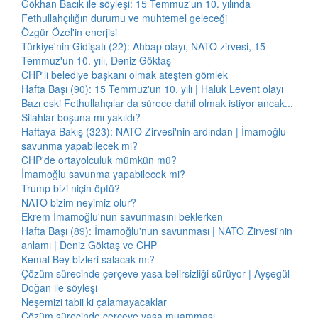
Gökhan Bacık ile söyleşi: 15 Temmuz'un 10. yılında
Fethullahçılığın durumu ve muhtemel geleceği
Özgür Özel'in enerjisi
Türkiye'nin Gidişatı (22): Ahbap olayı, NATO zirvesi, 15
Temmuz'un 10. yılı, Deniz Göktaş
CHP'li belediye başkanı olmak ateşten gömlek
Hafta Başı (90): 15 Temmuz'un 10. yılı | Haluk Levent olayı
Bazı eski Fethullahçılar da sürece dahil olmak istiyor ancak...
Silahlar boşuna mı yakıldı?
Haftaya Bakış (323): NATO Zirvesi'nin ardından | İmamoğlu
savunma yapabilecek mi?
CHP'de ortayolculuk mümkün mü?
İmamoğlu savunma yapabilecek mi?
Trump bizi niçin öptü?
NATO bizim neyimiz olur?
Ekrem İmamoğlu'nun savunmasını beklerken
Hafta Başı (89): İmamoğlu'nun savunması | NATO Zirvesi'nin
anlamı | Deniz Göktaş ve CHP
Kemal Bey bizleri salacak mı?
Çözüm sürecinde çerçeve yasa belirsizliği sürüyor | Ayşegül
Doğan ile söyleşi
Neşemizi tabii ki çalamayacaklar
Çözüm sürecinde çerçeve yasa muamması