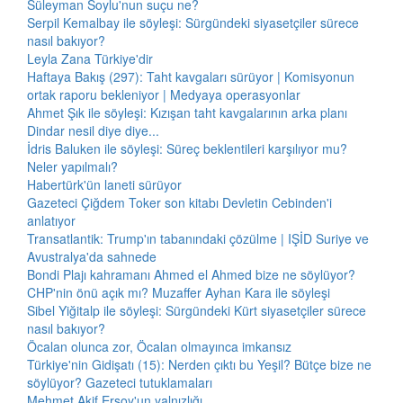
Süleyman Soylu'nun suçu ne?
Serpil Kemalbay ile söyleşi: Sürgündeki siyasetçiler sürece
nasıl bakıyor?
Leyla Zana Türkiye'dir
Haftaya Bakış (297): Taht kavgaları sürüyor | Komisyonun
ortak raporu bekleniyor | Medyaya operasyonlar
Ahmet Şık ile söyleşi: Kızışan taht kavgalarının arka planı
Dindar nesil diye diye...
İdris Baluken ile söyleşi: Süreç beklentileri karşılıyor mu?
Neler yapılmalı?
Habertürk'ün laneti sürüyor
Gazeteci Çiğdem Toker son kitabı Devletin Cebinden'i
anlatıyor
Transatlantik: Trump'ın tabanındaki çözülme | IŞİD Suriye ve
Avustralya'da sahnede
Bondi Plajı kahramanı Ahmed el Ahmed bize ne söylüyor?
CHP'nin önü açık mı? Muzaffer Ayhan Kara ile söyleşi
Sibel Yiğitalp ile söyleşi: Sürgündeki Kürt siyasetçiler sürece
nasıl bakıyor?
Öcalan olunca zor, Öcalan olmayınca imkansız
Türkiye'nin Gidişatı (15): Nerden çıktı bu Yeşil? Bütçe bize ne
söylüyor? Gazeteci tutuklamaları
Mehmet Akif Ersoy'un yalnızlığı