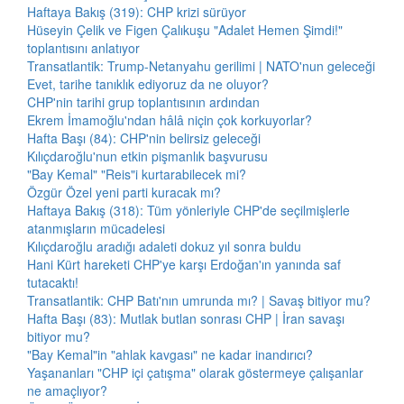
Haftaya Bakış (319): CHP krizi sürüyor
Hüseyin Çelik ve Figen Çalıkuşu "Adalet Hemen Şimdi!"
toplantısını anlatıyor
Transatlantik: Trump-Netanyahu gerilimi | NATO'nun geleceği
Evet, tarihe tanıklık ediyoruz da ne oluyor?
CHP'nin tarihi grup toplantısının ardından
Ekrem İmamoğlu'ndan hâlâ niçin çok korkuyorlar?
Hafta Başı (84): CHP'nin belirsiz geleceği
Kılıçdaroğlu'nun etkin pişmanlık başvurusu
"Bay Kemal" "Reis"i kurtarabilecek mi?
Özgür Özel yeni parti kuracak mı?
Haftaya Bakış (318): Tüm yönleriyle CHP'de seçilmişlerle
atanmışların mücadelesi
Kılıçdaroğlu aradığı adaleti dokuz yıl sonra buldu
Hani Kürt hareketi CHP'ye karşı Erdoğan'ın yanında saf
tutacaktı!
Transatlantik: CHP Batı'nın umrunda mı? | Savaş bitiyor mu?
Hafta Başı (83): Mutlak butlan sonrası CHP | İran savaşı
bitiyor mu?
"Bay Kemal"in "ahlak kavgası" ne kadar inandırıcı?
Yaşananları "CHP içi çatışma" olarak göstermeye çalışanlar
ne amaçlıyor?