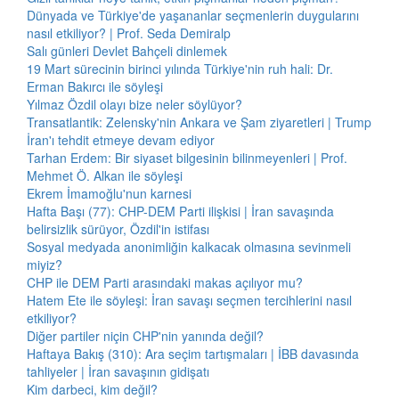
Dünyada ve Türkiye'de yaşananlar seçmenlerin duygularını
nasıl etkiliyor? | Prof. Seda Demiralp
Salı günleri Devlet Bahçeli dinlemek
19 Mart sürecinin birinci yılında Türkiye'nin ruh hali: Dr.
Erman Bakırcı ile söyleşi
Yılmaz Özdil olayı bize neler söylüyor?
Transatlantik: Zelensky'nin Ankara ve Şam ziyaretleri | Trump
İran'ı tehdit etmeye devam ediyor
Tarhan Erdem: Bir siyaset bilgesinin bilinmeyenleri | Prof.
Mehmet Ö. Alkan ile söyleşi
Ekrem İmamoğlu'nun karnesi
Hafta Başı (77): CHP-DEM Parti ilişkisi | İran savaşında
belirsizlik sürüyor, Özdil'in istifası
Sosyal medyada anonimliğin kalkacak olmasına sevinmeli
miyiz?
CHP ile DEM Parti arasındaki makas açılıyor mu?
Hatem Ete ile söyleşi: İran savaşı seçmen tercihlerini nasıl
etkiliyor?
Diğer partiler niçin CHP'nin yanında değil?
Haftaya Bakış (310): Ara seçim tartışmaları | İBB davasında
tahliyeler | İran savaşının gidişatı
Kim darbeci, kim değil?