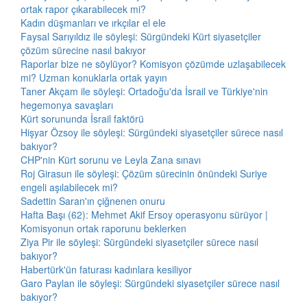
ortak rapor çıkarabilecek mi?
Kadın düşmanları ve ırkçılar el ele
Faysal Sarıyıldız ile söyleşi: Sürgündeki Kürt siyasetçiler
çözüm sürecine nasıl bakıyor
Raporlar bize ne söylüyor? Komisyon çözümde uzlaşabilecek
mi? Uzman konuklarla ortak yayın
Taner Akçam ile söyleşi: Ortadoğu'da İsrail ve Türkiye'nin
hegemonya savaşları
Kürt sorununda İsrail faktörü
Hişyar Özsoy ile söyleşi: Sürgündeki siyasetçiler sürece nasıl
bakıyor?
CHP'nin Kürt sorunu ve Leyla Zana sınavı
Roj Girasun ile söyleşi: Çözüm sürecinin önündeki Suriye
engeli aşılabilecek mi?
Sadettin Saran'ın çiğnenen onuru
Hafta Başı (62): Mehmet Akif Ersoy operasyonu sürüyor |
Komisyonun ortak raporunu beklerken
Ziya Pir ile söyleşi: Sürgündeki siyasetçiler sürece nasıl
bakıyor?
Habertürk'ün faturası kadınlara kesiliyor
Garo Paylan ile söyleşi: Sürgündeki siyasetçiler sürece nasıl
bakıyor?