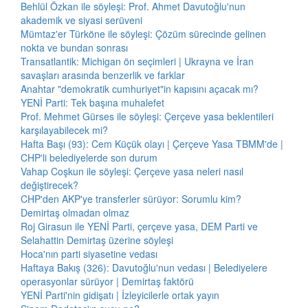
Behlül Özkan ile söyleşi: Prof. Ahmet Davutoğlu'nun
akademik ve siyasi serüveni
Mümtaz'er Türköne ile söyleşi: Çözüm sürecinde gelinen
nokta ve bundan sonrası
Transatlantik: Michigan ön seçimleri | Ukrayna ve İran
savaşları arasında benzerlik ve farklar
Anahtar "demokratik cumhuriyet"in kapısını açacak mı?
YENİ Parti: Tek başına muhalefet
Prof. Mehmet Gürses ile söyleşi: Çerçeve yasa beklentileri
karşılayabilecek mi?
Hafta Başı (93): Cem Küçük olayı | Çerçeve Yasa TBMM'de |
CHP'li belediyelerde son durum
Vahap Coşkun ile söyleşi: Çerçeve yasa neleri nasıl
değiştirecek?
CHP'den AKP'ye transferler sürüyor: Sorumlu kim?
Demirtaş olmadan olmaz
Roj Girasun ile YENİ Parti, çerçeve yasa, DEM Parti ve
Selahattin Demirtaş üzerine söyleşi
Hoca'nın parti siyasetine vedası
Haftaya Bakış (326): Davutoğlu'nun vedası | Belediyelere
operasyonlar sürüyor | Demirtaş faktörü
YENİ Parti'nin gidişatı | İzleyicilerle ortak yayın