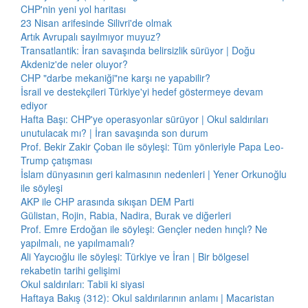
CHP'nin yeni yol haritası
23 Nisan arifesinde Silivri'de olmak
Artık Avrupalı sayılmıyor muyuz?
Transatlantik: İran savaşında belirsizlik sürüyor | Doğu
Akdeniz'de neler oluyor?
CHP "darbe mekaniği"ne karşı ne yapabilir?
İsrail ve destekçileri Türkiye'yi hedef göstermeye devam
ediyor
Hafta Başı: CHP'ye operasyonlar sürüyor | Okul saldırıları
unutulacak mı? | İran savaşında son durum
Prof. Bekir Zakir Çoban ile söyleşi: Tüm yönleriyle Papa Leo-
Trump çatışması
İslam dünyasının geri kalmasının nedenleri | Yener Orkunoğlu
ile söyleşi
AKP ile CHP arasında sıkışan DEM Parti
Gülistan, Rojin, Rabia, Nadira, Burak ve diğerleri
Prof. Emre Erdoğan ile söyleşi: Gençler neden hınçlı? Ne
yapılmalı, ne yapılmamalı?
Ali Yaycıoğlu ile söyleşi: Türkiye ve İran | Bir bölgesel
rekabetin tarihi gelişimi
Okul saldırıları: Tabii ki siyasi
Haftaya Bakış (312): Okul saldırılarının anlamı | Macaristan