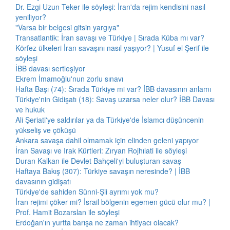
Dr. Ezgi Uzun Teker ile söyleşi: İran'da rejim kendisini nasıl
yeniliyor?
"Varsa bir belgesi gitsin yargıya"
Transatlantik: İran savaşı ve Türkiye | Sırada Küba mı var?
Körfez ülkeleri İran savaşını nasıl yaşıyor? | Yusuf el Şerif ile
söyleşi
İBB davası sertleşiyor
Ekrem İmamoğlu'nun zorlu sınavı
Hafta Başı (74): Sırada Türkiye mi var? İBB davasının anlamı
Türkiye'nin Gidişatı (18): Savaş uzarsa neler olur? İBB Davası
ve hukuk
Ali Şeriati'ye saldırılar ya da Türkiye'de İslamcı düşüncenin
yükseliş ve çöküşü
Ankara savaşa dahil olmamak için elinden geleni yapıyor
İran Savaşı ve Irak Kürtleri: Zıryan Rojhılati ile söyleşi
Duran Kalkan ile Devlet Bahçeli'yi buluşturan savaş
Haftaya Bakış (307): Türkiye savaşın neresinde? | İBB
davasının gidişatı
Türkiye'de sahiden Sünni-Şii ayrımı yok mu?
İran rejimi çöker mi? İsrail bölgenin egemen gücü olur mu? |
Prof. Hamit Bozarslan ile söyleşi
Erdoğan'ın yurtta barışa ne zaman ihtiyacı olacak?