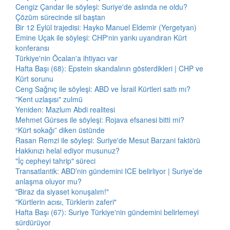
Cengiz Çandar ile söyleşi: Suriye'de aslında ne oldu?
Çözüm sürecinde sil baştan
Bir 12 Eylül trajedisi: Hayko Manuel Eldemir (Yergetyan)
Emine Uçak ile söyleşi: CHP'nin yankı uyandıran Kürt
konferansı
Türkiye'nin Öcalan'a ihtiyacı var
Hafta Başı (68): Epstein skandalının gösterdikleri | CHP ve
Kürt sorunu
Ceng Sağnıç ile söyleşi: ABD ve İsrail Kürtleri sattı mı?
"Kent uzlaşısı" zulmü
Yeniden: Mazlum Abdi realitesi
Mehmet Gürses ile söyleşi: Rojava efsanesi bitti mi?
“Kürt sokağı” diken üstünde
Rasan Remzi ile söyleşi: Suriye'de Mesut Barzani faktörü
Hakkınızı helal ediyor musunuz?
"İç cepheyi tahrip" süreci
Transatlantik: ABD’nin gündemini ICE belirliyor | Suriye’de
anlaşma oluyor mu?
"Biraz da siyaset konuşalım!"
"Kürtlerin acısı, Türklerin zaferi"
Hafta Başı (67): Suriye Türkiye'nin gündemini belirlemeyi
sürdürüyor