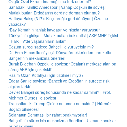
Özgür Özel Ekrem İmamoğlu'nu terk eder mi?
Sahadaki Kimlik: Amedspor | Vahap Coşkun ile söyleşi
Mutlak butlan Erdoğan'ın derdine derman olur mu?
Haftaya Bakış (317): Kılıçdaroğlu geri dönüyor | Özel ne
yapacak?
"Bay Kemal"in "ahlak kavgası" ve "iktidar yürüyüşü"
Türkiye'nin gidişatı: Mutlak butlan beklentisi | AKP-MHP ilişkisi
| Halk TV'de yaşananların anlamı
Çözüm süreci sadece Bahçeli ile yürüyebilir mi?
Dr. Esra Elmas ile söyleşi: Dünya örneklerinden hareketle
Bahçeli'nin mekanizma önerileri
Burak Bilgehan Özpek ile söyleşi: "Öcalan’ı merkeze alan bir
süreç AKP için çok riskli"
Rasim Ozan Kütahyalı için üzülmeli miyiz?
Edgar Şar ile söyleşi: "Bahçeli ve Erdoğan'ın süreçte risk
algıları farklı"
Devlet Bahçeli süreç konusunda ne kadar samimi? | Prof.
Mehmet Gürses ile söyleşi
Transatlantik: Trump Çin'de ne umdu ne buldu? | Hürmüz
Boğazı bilmecesi
Selahattin Demirtaş'ı bir rahat bırakmıyorlar!
Bahçeli'nin süreç için mekanizma önerileri | Uzman konuklar
ile ortak yayın