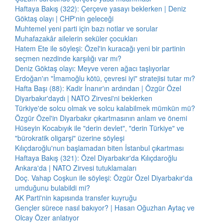
Haftaya Bakış (322): Çerçeve yasayı beklerken | Deniz
Göktaş olayı | CHP'nin geleceği
Muhtemel yeni parti için bazı notlar ve sorular
Muhafazakâr ailelerin seküler çocukları
Hatem Ete ile söyleşi: Özel'in kuracağı yeni bir partinin
seçmen nezdinde karşılığı var mı?
Deniz Göktaş olayı: Meyve veren ağacı taşlıyorlar
Erdoğan'ın "İmamoğlu kötü, çevresi iyi" stratejisi tutar mı?
Hafta Başı (88): Kadir İnanır'ın ardından | Özgür Özel
Diyarbakır'daydı | NATO Zirvesi'ni beklerken
Türkiye'de solcu olmak ve solcu kalabilmek mümkün mü?
Özgür Özel'in Diyarbakır çıkartmasının anlam ve önemi
Hüseyin Kocabıyık ile "derin devlet", "derin Türkiye" ve
"bürokratik oligarşi" üzerine söyleşi
Kılıçdaroğlu'nun başlamadan biten İstanbul çıkartması
Haftaya Bakış (321): Özel Diyarbakır'da Kılıçdaroğlu
Ankara'da | NATO Zirvesi tutuklamaları
Doç. Vahap Coşkun ile söyleşi: Özgür Özel Diyarbakır'da
umduğunu bulabildi mi?
AK Parti'nin kapısında transfer kuyruğu
Gençler sürece nasıl bakıyor? | Hasan Oğuzhan Aytaç ve
Olcay Özer anlatıyor