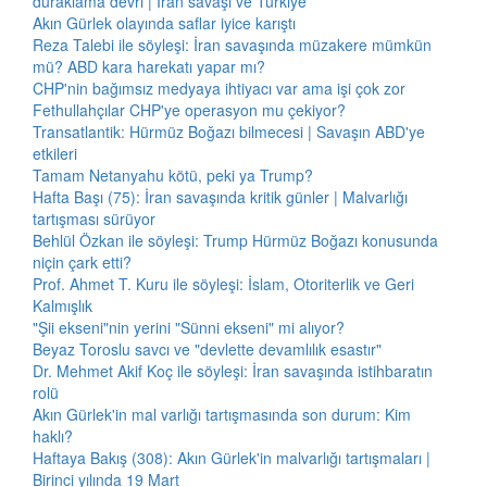
duraklama devri | İran savaşı ve Türkiye
Akın Gürlek olayında saflar iyice karıştı
Reza Talebi ile söyleşi: İran savaşında müzakere mümkün
mü? ABD kara harekatı yapar mı?
CHP'nin bağımsız medyaya ihtiyacı var ama işi çok zor
Fethullahçılar CHP'ye operasyon mu çekiyor?
Transatlantik: Hürmüz Boğazı bilmecesi | Savaşın ABD'ye
etkileri
Tamam Netanyahu kötü, peki ya Trump?
Hafta Başı (75): İran savaşında kritik günler | Malvarlığı
tartışması sürüyor
Behlül Özkan ile söyleşi: Trump Hürmüz Boğazı konusunda
niçin çark etti?
Prof. Ahmet T. Kuru ile söyleşi: İslam, Otoriterlik ve Geri
Kalmışlık
"Şii ekseni"nin yerini "Sünni ekseni" mi alıyor?
Beyaz Toroslu savcı ve "devlette devamlılık esastır"
Dr. Mehmet Akif Koç ile söyleşi: İran savaşında istihbaratın
rolü
Akın Gürlek'in mal varlığı tartışmasında son durum: Kim
haklı?
Haftaya Bakış (308): Akın Gürlek'in malvarlığı tartışmaları |
Birinci yılında 19 Mart