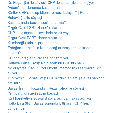
Dr. Edgar Şar ile söyleşi: CHP'de saflar iyice netleşiyor
"Adam" her durumda kazanır mı?
Kürtler CHP'de olup bitenlere nasıl bakıyor? | Reha
Ruhavioğlu ile söyleşi
Kasım ayında baskın seçim olur mu?
Özgür Özel TGRT Haber'e çıkarsa...
CHP'nin gidişatı | İzleyicilerle ortak yayın
Özgür Özel TGRT Haber'e çıkarsa...
Kılıçdaroğlu tabii ki pişman değil
Erdoğan'ın halefinin kim olacağını tartışmak ne kadar
anlamlı?
CHP'de ihraçlar duracağa benzemiyor
Haftaya Bakış (320): Ne olacak bu CHP'nin hali?
Ne oluyorsa Özgür Özel Ekrem İmamoğlu'nu satmadığı için
oluyor
Türkiye'nin Gidişatı (21): CHP krizinin anlamı | Savaş sahiden
bitti mi?
Savaşı İran mı kazandı? | Reza Talebi ile söyleşi
Yeni parti için geri sayım başladı
Kürt hareketiyle sosyalist sol arasında makas açılıyor
Hafta Başı (86): Savaş sonunda bitti mi? | CHP hep
gündemde