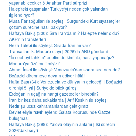
yaşanabilecekler & Anahtar Parti sürprizi
Halep'teki çatışmalar Türkiye'yi neden çok yakından
ilgilendiriyor?
Musa Farisoğulları ile söyleşi: Sürgündeki Kürt siyasetçiler
çözüm sürecine nasıl bakıyor?
Haftaya Bakış (300): Sıra İran'da mı? Halep'te neler oldu?
AKP'nin transferleri
Reza Talebi ile söyleşi: Sırada İran mı var?
Transatlantik: Maduro olayı | 2026'da ABD gündemi
"İç cepheyi tahkim" edelim de kiminle, nasıl yapacağız?
Maduro'ya üzülmeli miyiz?
Ahmet İnsel ile söyleşi: Venezuela'dan sonra sıra nerede?
Boğaziçi direnmeye devam ediyor hâlâ!
Hafta Başı (64): Venezuela ve dünyanın geleceği | Boğaziçi
direnişi 5. yıl | Suriye’de bilek güreşi
Erdoğan'ın uçağına hangi gazeteciler binebilir?
İran bir kez daha sokaklarda | Arif Keskin ile söyleşi
Nedir şu ucuz kahramanlardan çektiğimiz!
Devlet eliyle "sivil" eylem: Galata Köprüsü'nde Gazze
buluşması
Haftaya Bakış (299): Yalova olayının anlamı | İki sürecin
2026'daki seyri