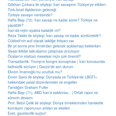
Gökhan Çınkara ile söyleşi: İran savaşının Türkiye'ye etkileri,
Türk-İsrail ilişkilerinin geleceği
Türkiye savaşın neresinde?
Hafta Başı (72): İran savaşı ne kadar sürer? Türkiye ne
yapabilir?
İran'da rejim ayakta kalabilir mi?
Reza Talebi ile söyleşi: İran savaşı ne kadar sürdürebilir?
Cübbeli'nin acil olarak laikliğe ihtiyacı var
Bir yıl sonra yine İmralı'dan gelecek açıklamayı beklerken
Siyasi iktidar laik-islamcı çatışması arzuluyor
Öcalan'ın statüsü meselesi niçin çok önemli?
Transatlantik: Trump'ın kongre konuşması | İran konusunda
belirsizlik sürüyor | Gazze'de son durum
Ekrem İmamoğlu'nu unuttuk mu?
Evren Savcı ile söyleşi: Dünyada ve Türkiye'de LBGTİ+
hakkındaki yasal düzenlemeler ve engeller
Tanıdığım Graham Fuller
Hafta Başı (71): ABD İran'a saldırırsa... | Ortak rapor ve
sürecin devamı
Prof. Betül Çelik ile söyleşi: Dünya örneklerinden hareketle
komisyon raporunun artıları ve eksileri
Evet, gazetecilik suçtur!