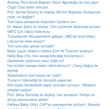
Anahtar Parti Genel Başkanı Yavuz Ağıralioğlu ile özel yayın
Özgür Özel teslim olmuyor
Prof. Serhat Güvenç ile söyleşi: Montrö Boğazlar Sözleşmesi
nedir, ne değildir?
Türk hava sahasında düşürülen füzelerin sırrı
Dr. Hakan Şahin ile söyleşi: Tüm yönleriyle Adana'da kurulan
NATO Çok Ulsulu Kolordusu
Transatlantik: Müzakerelerin gidişatı | ABD'de İsrail lobisi |
Lübnan'da neler oluyor?
Türk solundan geriye ne kaldı?
Mahir Çayan Kitabı'nı editörü Emir Ali Türkmen anlatıyor
Hafta Başı (76): İran savaşı biteceğe benzemiyor |
Gazeteciler yeterince cesur değil mi?
İran kürtleri savaşa neden dahil olmuyor? | Ceng Sağnıç ile
söyleşi
Siyasetçilerin özel hayatı var mıdır?
Trump'ın hükmettiği bir dünyada yaşamak
Kürt siyasi hareketinde taşlar yerinden oynuyor: "Mekanın
sahipleri geliyor"
Prof. Selva Demiralp ile söyleşi: İran savaşının Türkiye ve
dünya ekonomisine etkileri
Haftaya Bakış (309): CHP'ye operasyonlar sürüyor | Süreçte