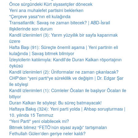
Önce sürgündeki Kürt siyasetçiler dönecek
Yeni ana muhalefet partisini beklerken
"Çerçeve yasa"nın eli kulağında
Transatlantik: Savaş ne zaman bitecek? | ABD-İsrail
ilişkilerinde son durum
Kandil izlenimleri (3): Yarım yüzyıllık bir sayfa kapanmak
üzere
Hafta Başı (91): Süreçte önemli aşama | Yeni partinin eli
kulağında | Savaş bitmek bilmiyor
İzleyicilerin katılımıyla: Kandil'de Duran Kalkan röportajının
öyküsü
Kandil izlenimleri (2): Üniformalar ne zaman çıkarılacak?
CHP'den "yeni parti"ye süreklilik ve değişim | Dr. Edgar Şar
ile söyleşi
Kandil izlenimleri (1): Cümleler Öcalan ile başlıyor Öcalan ile
bitiyor
Duran Kalkan ile söyleşi: Bu süreç batmayacak!
Haftaya Bakış (324): Yeni parti yolda | Ahbap soruşturması |
10. yılında 15 Temmuz
"Yeni Parti" yeni olabilecek mi?
Bitmek bilmez “FETÖ’nün siyasi ayağı” tartışmaları
Fethullah Gülen'den geriye neler kaldı?