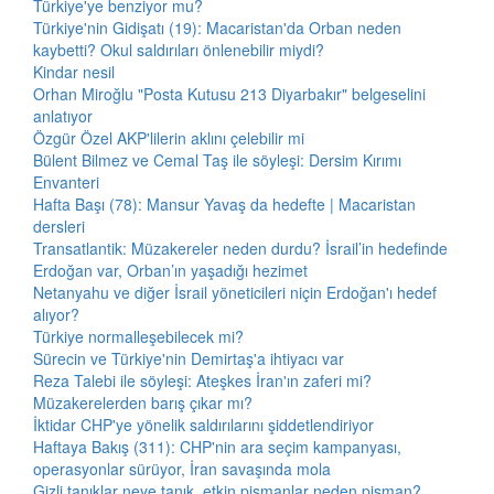
Türkiye'ye benziyor mu?
Türkiye'nin Gidişatı (19): Macaristan'da Orban neden
kaybetti? Okul saldırıları önlenebilir miydi?
Kindar nesil
Orhan Miroğlu "Posta Kutusu 213 Diyarbakır" belgeselini
anlatıyor
Özgür Özel AKP'lilerin aklını çelebilir mi
Bülent Bilmez ve Cemal Taş ile söyleşi: Dersim Kırımı
Envanteri
Hafta Başı (78): Mansur Yavaş da hedefte | Macaristan
dersleri
Transatlantik: Müzakereler neden durdu? İsrail’in hedefinde
Erdoğan var, Orban’ın yaşadığı hezimet
Netanyahu ve diğer İsrail yöneticileri niçin Erdoğan'ı hedef
alıyor?
Türkiye normalleşebilecek mi?
Sürecin ve Türkiye'nin Demirtaş'a ihtiyacı var
Reza Talebi ile söyleşi: Ateşkes İran'ın zaferi mi?
Müzakerelerden barış çıkar mı?
İktidar CHP'ye yönelik saldırılarını şiddetlendiriyor
Haftaya Bakış (311): CHP'nin ara seçim kampanyası,
operasyonlar sürüyor, İran savaşında mola
Gizli tanıklar neye tanık, etkin pişmanlar neden pişman?