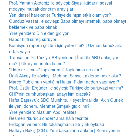
Prof. Yaman Akdeniz ile söyleşi: Siyasi iktidarın sosyal
medyayı mutlak denetim arayışları
Yeni dinsel hareketler Türkiye'de niçin etkili olamıyor?
Gündüz Vassaf ile söyleşi: Baba olmayı istemek, baba olmayı
beklemek ve baba olmak
Yine yeniden: Din elden gidiyor
Rapor bitti süreç sürüyor
Komisyon raporu çözüm için yeterli mi? | Uzman konuklarla
ortak yayın
Transatlantik: Türkiye-AB yeniden | İran ile ABD anlaşıyor
mu? | Ukrayna unutuldu mu?
"Liderler zirvesi" toplanır mı? Toplanırsa ne olur?
Ümit Akçay ile söyleşi: Mehmet Şimşek giderse neler olur?
Marco Rubio'nun yaptığını Hakan Fidan neden yapmıyor?
Prof. Üstün Ergüder ile söyleşi: Türkiye'de burjuvazi var mı?
CHP'nin cumhurbaşkanı adayı kim olacak?
Hafta Başı (70): SDG Münih’te, Heyet İmralı’da, Akın Gürlek
ile yeni dönem, Mehmet Şimşek gidici mi?
Yine yeniden: Mazlum Abdi realitesi
Resmen "kurucu önder" ama hâlâ tecritte
Erdoğan ve ben: Bir tokalaşmanın 35 yıllık öyküsü
Haftaya Bakış (304): Yeni bakanların anlamı | Komisyonun