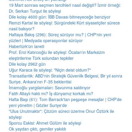
19 Mart sonrası seçmen tercihleri nasıl değişti? İzmir örneği:
Dr. Serkan Turgut ile söyleşi
Dile kolay 4600 gün: İBB Davası bitmeyeceğe benziyor
Remzi Kartal ile söyleşi: Sürgündeki Kürt siyasetçiler sürece
nasıl bakıyor?
Haftaya Bakış (296): Süreç sürüyor mu? | CHP'nin yeni
yüzleri | Medyada operasyonlar sürüyor
Habertürk'ün laneti
Prof. Erol Katırcıoğlu ile söyleşi: Öcalan'ın Marksizm
eleştirilerine Türk solundan tepkiler
Dile kolay 2962 gün
Uğur Karaca ile söyleşi: "Niçin deist oldum?"
Transatlantik: ABD'nin Stratejik Güvenlik Belgesi, Bir yıl sonra
Suriye, Ankara'nın F-35 beklentisi
İmamoğlu yargılamaları: Savunma saldırıyor
Fatih Altaylı haklı mı? İş dünyamız korkak mı?
Hafta Başı (61): Tom Barrack'tan peşpeşe mesajlar | CHP'de
yeni yönetim | Gözler Suriye'de
"Ulus Unutmaktır": Çözüm süreci üzerine Onur Öztürk ile
söyleşi
Sporcu Eskisi: Ahmet Gülüm ile söyleşi
Ok yaydan çıktı, gemiler yakıldı