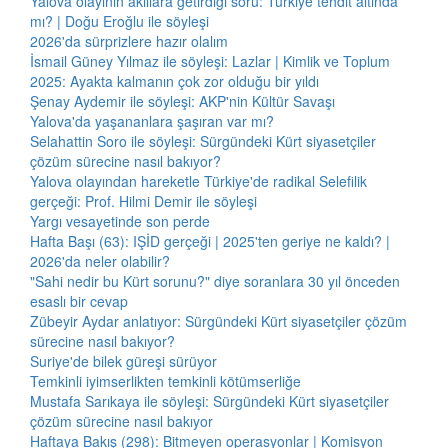
Yalova olayının akıllara getirdiği soru: Türkiye tehdit altında
mı? | Doğu Eroğlu ile söyleşi
2026'da sürprizlere hazır olalım
İsmail Güney Yılmaz ile söyleşi: Lazlar | Kimlik ve Toplum
2025: Ayakta kalmanın çok zor olduğu bir yıldı
Şenay Aydemir ile söyleşi: AKP'nin Kültür Savaşı
Yalova'da yaşananlara şaşıran var mı?
Selahattin Soro ile söyleşi: Sürgündeki Kürt siyasetçiler
çözüm sürecine nasıl bakıyor?
Yalova olayından hareketle Türkiye'de radikal Selefilik
gerçeği: Prof. Hilmi Demir ile söyleşi
Yargı vesayetinde son perde
Hafta Başı (63): IŞİD gerçeği | 2025'ten geriye ne kaldı? |
2026'da neler olabilir?
"Sahi nedir bu Kürt sorunu?" diye soranlara 30 yıl önceden
esaslı bir cevap
Zübeyir Aydar anlatıyor: Sürgündeki Kürt siyasetçiler çözüm
sürecine nasıl bakıyor?
Suriye'de bilek güreşi sürüyor
Temkinli iyimserlikten temkinli kötümserliğe
Mustafa Sarıkaya ile söyleşi: Sürgündeki Kürt siyasetçiler
çözüm sürecine nasıl bakıyor
Haftaya Bakış (298): Bitmeyen operasyonlar | Komisyon