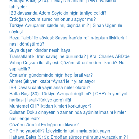
Haftaya Bakış (314): 1 Mayıs'ın anlamı | İBB davasında
tahliyeler
İBB davasında Adem Soytekin niçin tahliye edildi?
Erdoğan çözüm sürecinin önünü açıyor mu?
Türkiye Avrupa'nın içinde mi, dışında mı? | Sinan Ülgen ile
söyleşi
Reza Talebi ile söyleşi: Savaş İran'da rejim-toplum ilişkilerini
nasıl dönüştürdü?
Suya düşen "dindar nesil" hayali
Transatlantik: İran savaşı ne durumda? | Kral Charles ABD'de
Vahap Coşkun ile söyleşi: Çözüm süreci neden tıkandı? Ne
yapılabilir?
Öcalan'ın gündeminde niçin hep İsrail var?
Ahmet Şık yeni kitabı "Ayna/Heli" yi anlatıyor
İBB Davası canlı yayınlansa neler olurdu?
Hafta Başı (80): Türkiye Avrupalı değil mi? | CHP'nin yeni yol
haritası | İsrail-Türkiye gerginliği
Muhtemel CHP iktidarı kimleri korkutuyor?
Gülistan Doku cinayetinin zamanında aydınlatılmasını kimler
nasıl engelledi?
Çözüm sürecini Erdoğan mı tıkıyor?
CHP ne yapabilir? İzleyicilerin katılımıyla ortak yayın
Haftaya Bakış (313): Erdoğan sürece mührünü vuracak mı? |