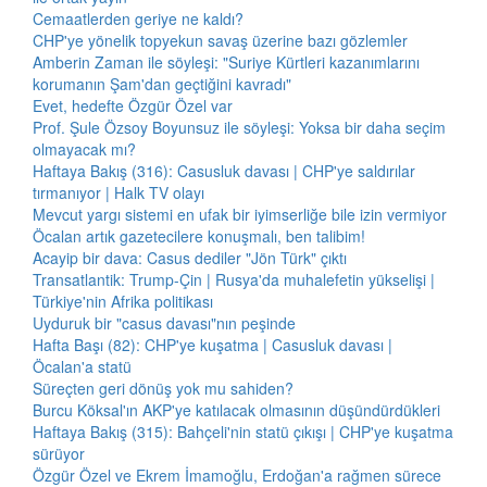
Cemaatlerden geriye ne kaldı?
CHP'ye yönelik topyekun savaş üzerine bazı gözlemler
Amberin Zaman ile söyleşi: "Suriye Kürtleri kazanımlarını
korumanın Şam'dan geçtiğini kavradı"
Evet, hedefte Özgür Özel var
Prof. Şule Özsoy Boyunsuz ile söyleşi: Yoksa bir daha seçim
olmayacak mı?
Haftaya Bakış (316): Casusluk davası | CHP'ye saldırılar
tırmanıyor | Halk TV olayı
Mevcut yargı sistemi en ufak bir iyimserliğe bile izin vermiyor
Öcalan artık gazetecilere konuşmalı, ben talibim!
Acayip bir dava: Casus dediler "Jön Türk" çıktı
Transatlantik: Trump-Çin | Rusya'da muhalefetin yükselişi |
Türkiye'nin Afrika politikası
Uyduruk bir "casus davası"nın peşinde
Hafta Başı (82): CHP'ye kuşatma | Casusluk davası |
Öcalan'a statü
Süreçten geri dönüş yok mu sahiden?
Burcu Köksal'ın AKP'ye katılacak olmasının düşündürdükleri
Haftaya Bakış (315): Bahçeli'nin statü çıkışı | CHP'ye kuşatma
sürüyor
Özgür Özel ve Ekrem İmamoğlu, Erdoğan'a rağmen sürece