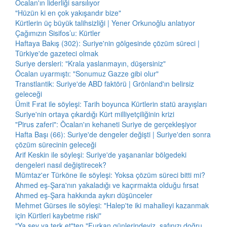
Öcalan'ın liderliği sarsılıyor
"Hüzün ki en çok yakışandır bize"
Kürtlerin üç büyük talihsizliği | Yener Orkunoğlu anlatıyor
Çağımızın Sisifos’u: Kürtler
Haftaya Bakış (302): Suriye'nin gölgesinde çözüm süreci |
Türkiye'de gazeteci olmak
Suriye dersleri: "Krala yaslanmayın, düşersiniz"
Öcalan uyarmıştı: "Sonumuz Gazze gibi olur"
Transtlantik: Suriye'de ABD faktörü | Grönland'ın belirsiz
geleceği
Ümit Fırat ile söyleşi: Tarih boyunca Kürtlerin statü arayışları
Suriye'nin ortaya çıkardığı Kürt milliyetçiliğinin krizi
"Pirus zaferi": Öcalan'ın kehaneti Suriye de gerçekleşiyor
Hafta Başı (66): Suriye'de dengeler değişti | Suriye'den sonra
çözüm sürecinin geleceği
Arif Keskin ile söyleşi: Suriye'de yaşananlar bölgedeki
dengeleri nasıl değiştirecek?
Mümtaz'er Türköne ile söyleşi: Yoksa çözüm süreci bitti mi?
Ahmed eş-Şara'nın yakaladığı ve kaçırmakta olduğu fırsat
Ahmed eş-Şara hakkında aykırı düşünceler
Mehmet Gürses ile söyleşi: "Halep'te iki mahalleyi kazanmak
için Kürtleri kaybetme riski"
"Ya sev ya terk et"ten "Furkan günlerindeyiz, safınızı doğru