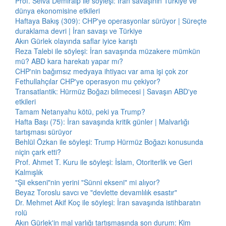
Prof. Selva Demiralp ile söyleşi: İran savaşının Türkiye ve
dünya ekonomisine etkileri
Haftaya Bakış (309): CHP'ye operasyonlar sürüyor | Süreçte
duraklama devri | İran savaşı ve Türkiye
Akın Gürlek olayında saflar iyice karıştı
Reza Talebi ile söyleşi: İran savaşında müzakere mümkün
mü? ABD kara harekatı yapar mı?
CHP'nin bağımsız medyaya ihtiyacı var ama işi çok zor
Fethullahçılar CHP'ye operasyon mu çekiyor?
Transatlantik: Hürmüz Boğazı bilmecesi | Savaşın ABD'ye
etkileri
Tamam Netanyahu kötü, peki ya Trump?
Hafta Başı (75): İran savaşında kritik günler | Malvarlığı
tartışması sürüyor
Behlül Özkan ile söyleşi: Trump Hürmüz Boğazı konusunda
niçin çark etti?
Prof. Ahmet T. Kuru ile söyleşi: İslam, Otoriterlik ve Geri
Kalmışlık
"Şii ekseni"nin yerini "Sünni ekseni" mi alıyor?
Beyaz Toroslu savcı ve "devlette devamlılık esastır"
Dr. Mehmet Akif Koç ile söyleşi: İran savaşında istihbaratın
rolü
Akın Gürlek'in mal varlığı tartışmasında son durum: Kim