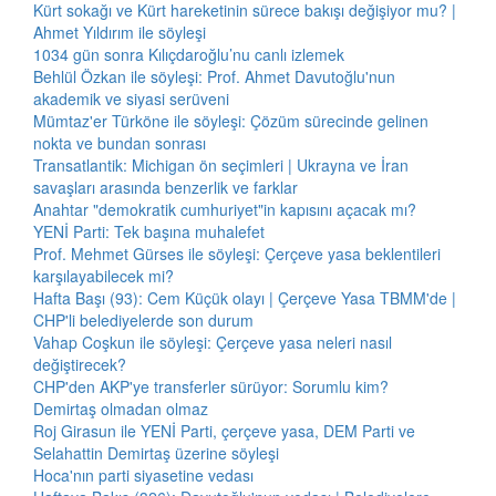
Kürt sokağı ve Kürt hareketinin sürece bakışı değişiyor mu? |
Ahmet Yıldırım ile söyleşi
1034 gün sonra Kılıçdaroğlu’nu canlı izlemek
Behlül Özkan ile söyleşi: Prof. Ahmet Davutoğlu'nun
akademik ve siyasi serüveni
Mümtaz'er Türköne ile söyleşi: Çözüm sürecinde gelinen
nokta ve bundan sonrası
Transatlantik: Michigan ön seçimleri | Ukrayna ve İran
savaşları arasında benzerlik ve farklar
Anahtar "demokratik cumhuriyet"in kapısını açacak mı?
YENİ Parti: Tek başına muhalefet
Prof. Mehmet Gürses ile söyleşi: Çerçeve yasa beklentileri
karşılayabilecek mi?
Hafta Başı (93): Cem Küçük olayı | Çerçeve Yasa TBMM'de |
CHP'li belediyelerde son durum
Vahap Coşkun ile söyleşi: Çerçeve yasa neleri nasıl
değiştirecek?
CHP'den AKP'ye transferler sürüyor: Sorumlu kim?
Demirtaş olmadan olmaz
Roj Girasun ile YENİ Parti, çerçeve yasa, DEM Parti ve
Selahattin Demirtaş üzerine söyleşi
Hoca'nın parti siyasetine vedası