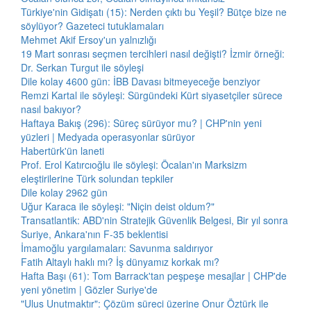
Türkiye'nin Gidişatı (15): Nerden çıktı bu Yeşil? Bütçe bize ne
söylüyor? Gazeteci tutuklamaları
Mehmet Akif Ersoy'un yalnızlığı
19 Mart sonrası seçmen tercihleri nasıl değişti? İzmir örneği:
Dr. Serkan Turgut ile söyleşi
Dile kolay 4600 gün: İBB Davası bitmeyeceğe benziyor
Remzi Kartal ile söyleşi: Sürgündeki Kürt siyasetçiler sürece
nasıl bakıyor?
Haftaya Bakış (296): Süreç sürüyor mu? | CHP'nin yeni
yüzleri | Medyada operasyonlar sürüyor
Habertürk'ün laneti
Prof. Erol Katırcıoğlu ile söyleşi: Öcalan'ın Marksizm
eleştirilerine Türk solundan tepkiler
Dile kolay 2962 gün
Uğur Karaca ile söyleşi: "Niçin deist oldum?"
Transatlantik: ABD'nin Stratejik Güvenlik Belgesi, Bir yıl sonra
Suriye, Ankara'nın F-35 beklentisi
İmamoğlu yargılamaları: Savunma saldırıyor
Fatih Altaylı haklı mı? İş dünyamız korkak mı?
Hafta Başı (61): Tom Barrack'tan peşpeşe mesajlar | CHP'de
yeni yönetim | Gözler Suriye'de
"Ulus Unutmaktır": Çözüm süreci üzerine Onur Öztürk ile