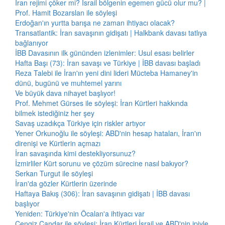
İran rejimi çöker mi? İsrail bölgenin egemen gücü olur mu? |
Prof. Hamit Bozarslan ile söyleşi
Erdoğan'ın yurtta barışa ne zaman ihtiyacı olacak?
Transatlantik: İran savaşının gidişatı | Halkbank davası tatlıya
bağlanıyor
İBB Davasının ilk gününden izlenimler: Usul esası belirler
Hafta Başı (73): İran savaşı ve Türkiye | İBB davası başladı
Reza Talebi ile İran'ın yeni dini lideri Mücteba Hamaney'in
dünü, bugünü ve muhtemel yarını
Ve büyük dava nihayet başlıyor!
Prof. Mehmet Gürses ile söyleşi: İran Kürtleri hakkında
bilmek istediğiniz her şey
Savaş uzadıkça Türkiye için riskler artıyor
Yener Orkunoğlu ile söyleşi: ABD'nin hesap hataları, İran'ın
direnişi ve Kürtlerin açmazı
İran savaşında kimi destekliyorsunuz?
İzmirliler Kürt sorunu ve çözüm sürecine nasıl bakıyor?
Serkan Turgut ile söyleşi
İran'da gözler Kürtlerin üzerinde
Haftaya Bakış (306): İran savaşının gidişatı | İBB davası
başlıyor
Yeniden: Türkiye'nin Öcalan'a ihtiyacı var
Cengiz Çandar ile söyleşi: İran Kürtleri İsrail ve ABD'nin ipiyle