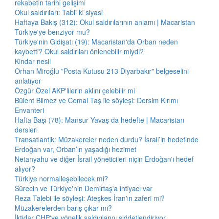
rekabetin tarihi gelişimi
Okul saldırıları: Tabii ki siyasi
Haftaya Bakış (312): Okul saldırılarının anlamı | Macaristan
Türkiye'ye benziyor mu?
Türkiye'nin Gidişatı (19): Macaristan'da Orban neden
kaybetti? Okul saldırıları önlenebilir miydi?
Kindar nesil
Orhan Miroğlu "Posta Kutusu 213 Diyarbakır" belgeselini
anlatıyor
Özgür Özel AKP'lilerin aklını çelebilir mi
Bülent Bilmez ve Cemal Taş ile söyleşi: Dersim Kırımı
Envanteri
Hafta Başı (78): Mansur Yavaş da hedefte | Macaristan
dersleri
Transatlantik: Müzakereler neden durdu? İsrail’in hedefinde
Erdoğan var, Orban’ın yaşadığı hezimet
Netanyahu ve diğer İsrail yöneticileri niçin Erdoğan'ı hedef
alıyor?
Türkiye normalleşebilecek mi?
Sürecin ve Türkiye'nin Demirtaş'a ihtiyacı var
Reza Talebi ile söyleşi: Ateşkes İran'ın zaferi mi?
Müzakerelerden barış çıkar mı?
İktidar CHP'ye yönelik saldırılarını şiddetlendiriyor