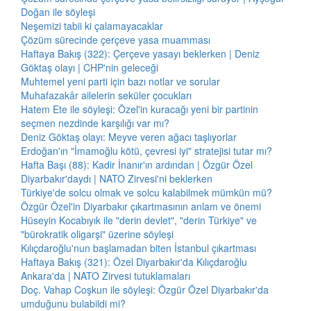
Doğan ile söyleşi
Neşemizi tabii ki çalamayacaklar
Çözüm sürecinde çerçeve yasa muamması
Haftaya Bakış (322): Çerçeve yasayı beklerken | Deniz
Göktaş olayı | CHP'nin geleceği
Muhtemel yeni parti için bazı notlar ve sorular
Muhafazakâr ailelerin seküler çocukları
Hatem Ete ile söyleşi: Özel'in kuracağı yeni bir partinin
seçmen nezdinde karşılığı var mı?
Deniz Göktaş olayı: Meyve veren ağacı taşlıyorlar
Erdoğan'ın "İmamoğlu kötü, çevresi iyi" stratejisi tutar mı?
Hafta Başı (88): Kadir İnanır'ın ardından | Özgür Özel
Diyarbakır'daydı | NATO Zirvesi'ni beklerken
Türkiye'de solcu olmak ve solcu kalabilmek mümkün mü?
Özgür Özel'in Diyarbakır çıkartmasının anlam ve önemi
Hüseyin Kocabıyık ile "derin devlet", "derin Türkiye" ve
"bürokratik oligarşi" üzerine söyleşi
Kılıçdaroğlu'nun başlamadan biten İstanbul çıkartması
Haftaya Bakış (321): Özel Diyarbakır'da Kılıçdaroğlu
Ankara'da | NATO Zirvesi tutuklamaları
Doç. Vahap Coşkun ile söyleşi: Özgür Özel Diyarbakır'da
umduğunu bulabildi mi?