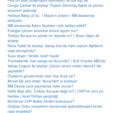
PKK'nın silah bırakmasını istemeyen ne çok kişi var
Cengiz Çandar ile söyleşi: Öcalan-Demirtaş ilişkisi ve çözüm
sürecinin geleceği
Haftaya Bakış (314): 1 Mayıs'ın anlamı | İBB davasında
tahliyeler
İBB davasında Adem Soytekin niçin tahliye edildi?
Erdoğan çözüm sürecinin önünü açıyor mu?
Türkiye Avrupa'nın içinde mi, dışında mı? | Sinan Ülgen ile
söyleşi
Reza Talebi ile söyleşi: Savaş İran'da rejim-toplum ilişkilerini
nasıl dönüştürdü?
Suya düşen "dindar nesil" hayali
Transatlantik: İran savaşı ne durumda? | Kral Charles ABD'de
Vahap Coşkun ile söyleşi: Çözüm süreci neden tıkandı? Ne
yapılabilir?
Öcalan'ın gündeminde niçin hep İsrail var?
Ahmet Şık yeni kitabı "Ayna/Heli" yi anlatıyor
İBB Davası canlı yayınlansa neler olurdu?
Hafta Başı (80): Türkiye Avrupalı değil mi? | CHP'nin yeni yol
haritası | İsrail-Türkiye gerginliği
Muhtemel CHP iktidarı kimleri korkutuyor?
Gülistan Doku cinayetinin zamanında aydınlatılmasını kimler
nasıl engelledi?