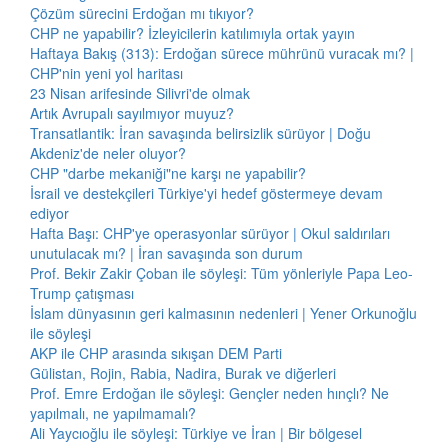
Çözüm sürecini Erdoğan mı tıkıyor?
CHP ne yapabilir? İzleyicilerin katılımıyla ortak yayın
Haftaya Bakış (313): Erdoğan sürece mührünü vuracak mı? |
CHP'nin yeni yol haritası
23 Nisan arifesinde Silivri'de olmak
Artık Avrupalı sayılmıyor muyuz?
Transatlantik: İran savaşında belirsizlik sürüyor | Doğu
Akdeniz'de neler oluyor?
CHP "darbe mekaniği"ne karşı ne yapabilir?
İsrail ve destekçileri Türkiye'yi hedef göstermeye devam
ediyor
Hafta Başı: CHP'ye operasyonlar sürüyor | Okul saldırıları
unutulacak mı? | İran savaşında son durum
Prof. Bekir Zakir Çoban ile söyleşi: Tüm yönleriyle Papa Leo-
Trump çatışması
İslam dünyasının geri kalmasının nedenleri | Yener Orkunoğlu
ile söyleşi
AKP ile CHP arasında sıkışan DEM Parti
Gülistan, Rojin, Rabia, Nadira, Burak ve diğerleri
Prof. Emre Erdoğan ile söyleşi: Gençler neden hınçlı? Ne
yapılmalı, ne yapılmamalı?
Ali Yaycıoğlu ile söyleşi: Türkiye ve İran | Bir bölgesel