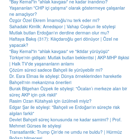
"Bay Kemal"in "ahlak kavgası" ne kadar inandırıcı?
Yaşananları "CHP içi çatışma" olarak göstermeye çalışanlar
ne amaçlıyor?
Özgür Özel Ekrem İmamoğlu'nu terk eder mi?
Sahadaki Kimlik: Amedspor | Vahap Coşkun ile söyleşi
Mutlak butlan Erdoğan'ın derdine derman olur mu?
Haftaya Bakış (317): Kılıçdaroğlu geri dönüyor | Özel ne
yapacak?
"Bay Kemal"in "ahlak kavgası" ve "iktidar yürüyüşü"
Türkiye'nin gidişatı: Mutlak butlan beklentisi | AKP-MHP ilişkisi
| Halk TV'de yaşananların anlamı
Çözüm süreci sadece Bahçeli ile yürüyebilir mi?
Dr. Esra Elmas ile söyleşi: Dünya örneklerinden hareketle
Bahçeli'nin mekanizma önerileri
Burak Bilgehan Özpek ile söyleşi: "Öcalan’ı merkeze alan bir
süreç AKP için çok riskli"
Rasim Ozan Kütahyalı için üzülmeli miyiz?
Edgar Şar ile söyleşi: "Bahçeli ve Erdoğan'ın süreçte risk
algıları farklı"
Devlet Bahçeli süreç konusunda ne kadar samimi? | Prof.
Mehmet Gürses ile söyleşi
Transatlantik: Trump Çin'de ne umdu ne buldu? | Hürmüz
Boğazı bilmecesi