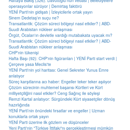
Haftaya Bakış (326): Davutoğlu'nun vedası | Belediyelere
operasyonlar sürüyor | Demirtaş faktörü
YENİ Parti'nin gidişatı | İzleyicilerle ortak yayın
Sinem Dedetaş'ın suçu ne?
Transatlantik: Çözüm süreci bölgeyi nasıl etkiler? | ABD-
Suudi Arabistan nükleer anlaşması
Örgüt, Öcalan'ın devletle vardığı mutabakata uyacak mı?
Transatlantik: Çözüm süreci bölgeyi nasıl etkiler? | ABD-
Suudi Arabistan nükleer anlaşması
CHP'nin tükenişi
Hafta Başı (92): CHP'nin figüranları | YENİ Parti start verdi |
Çerçeve yasa Meclis'te
YENİ Parti'nin yol haritası: Genel Sekreter Yunus Emre
anlatıyor
Süreç karşıtlarına acı haber: Engeller teker teker aşılıyor
Çözüm sürecinin muhtemel başarısı Kürtleri ve Kürt
milliyetçiliğini nasıl etkiler? Ceng Sağnıç ile söyleşi
Remzi Kartal anlatıyor: Sürgündeki Kürt siyasetçiler dönüş
hazırlığında
YENİ Parti’nin önündeki fırsatlar ve engeller | Uzman
konuklarla ortak yayın
YENİ Parti üzerine ilk gözlem ve düşünceler
Yeni Parti'nin "Türkiye İttifakı"nı gerçekleştirmesi mümkün