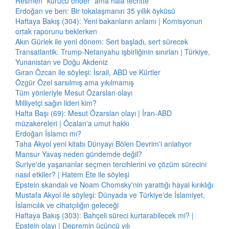
Resmen "kurucu önder" ama hâlâ tecritte
Erdoğan ve ben: Bir tokalaşmanın 35 yıllık öyküsü
Haftaya Bakış (304): Yeni bakanların anlamı | Komisyonun
ortak raporunu beklerken
Akın Gürlek ile yeni dönem: Sert başladı, sert sürecek
Transatlantik: Trump-Netanyahu işbirliğinin sınırları | Türkiye,
Yunanistan ve Doğu Akdeniz
Gıran Özcan ile söyleşi: İsrail, ABD ve Kürtler
Özgür Özel sarsılmış ama yıkılmamış
Tüm yönleriyle Mesut Özarslan olayı
Milliyetçi sağın lideri kim?
Hafta Başı (69): Mesut Özarslan olayı | İran-ABD
müzakereleri | Öcalan'a umut hakkı
Erdoğan İslamcı mı?
Taha Akyol yeni kitabı Dünyayı Bölen Devrim'i anlatıyor
Mansur Yavaş neden gündemde değil?
Suriye'de yaşananlar seçmen tercihlerini ve çözüm sürecini
nasıl etkiler? | Hatem Ete ile söyleşi
Epstein skandalı ve Noam Chomsky'nin yarattığı hayal kırıklığı
Mustafa Akyol ile söyleşi: Dünyada ve Türkiye'de İslamiyet,
İslamcılık ve cihatçılığın geleceği
Haftaya Bakış (303): Bahçeli süreci kurtarabilecek mi? |
Epstein olayı | Depremin üçüncü yılı