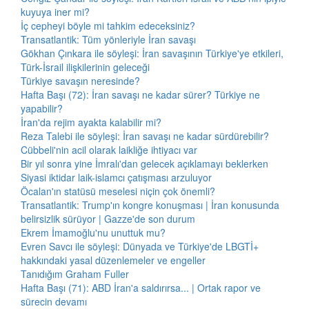
kuyuya iner mi?
İç cepheyi böyle mi tahkim edeceksiniz?
Transatlantik: Tüm yönleriyle İran savaşı
Gökhan Çınkara ile söyleşi: İran savaşının Türkiye'ye etkileri,
Türk-İsrail ilişkilerinin geleceği
Türkiye savaşın neresinde?
Hafta Başı (72): İran savaşı ne kadar sürer? Türkiye ne
yapabilir?
İran'da rejim ayakta kalabilir mi?
Reza Talebi ile söyleşi: İran savaşı ne kadar sürdürebilir?
Cübbeli'nin acil olarak laikliğe ihtiyacı var
Bir yıl sonra yine İmralı'dan gelecek açıklamayı beklerken
Siyasi iktidar laik-islamcı çatışması arzuluyor
Öcalan'ın statüsü meselesi niçin çok önemli?
Transatlantik: Trump'ın kongre konuşması | İran konusunda
belirsizlik sürüyor | Gazze'de son durum
Ekrem İmamoğlu'nu unuttuk mu?
Evren Savcı ile söyleşi: Dünyada ve Türkiye'de LBGTİ+
hakkındaki yasal düzenlemeler ve engeller
Tanıdığım Graham Fuller
Hafta Başı (71): ABD İran'a saldırırsa... | Ortak rapor ve
sürecin devamı