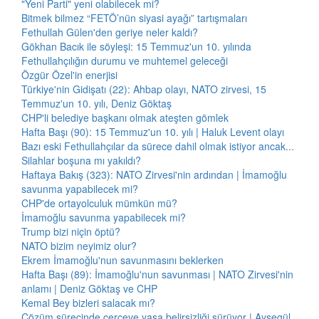
"Yeni Parti" yeni olabilecek mi?
Bitmek bilmez “FETÖ’nün siyasi ayağı” tartışmaları
Fethullah Gülen'den geriye neler kaldı?
Gökhan Bacık ile söyleşi: 15 Temmuz'un 10. yılında
Fethullahçılığın durumu ve muhtemel geleceği
Özgür Özel'in enerjisi
Türkiye'nin Gidişatı (22): Ahbap olayı, NATO zirvesi, 15
Temmuz'un 10. yılı, Deniz Göktaş
CHP'li belediye başkanı olmak ateşten gömlek
Hafta Başı (90): 15 Temmuz'un 10. yılı | Haluk Levent olayı
Bazı eski Fethullahçılar da sürece dahil olmak istiyor ancak...
Silahlar boşuna mı yakıldı?
Haftaya Bakış (323): NATO Zirvesi'nin ardından | İmamoğlu
savunma yapabilecek mi?
CHP'de ortayolculuk mümkün mü?
İmamoğlu savunma yapabilecek mi?
Trump bizi niçin öptü?
NATO bizim neyimiz olur?
Ekrem İmamoğlu'nun savunmasını beklerken
Hafta Başı (89): İmamoğlu'nun savunması | NATO Zirvesi'nin
anlamı | Deniz Göktaş ve CHP
Kemal Bey bizleri salacak mı?
Çözüm sürecinde çerçeve yasa belirsizliği sürüyor | Ayşegül