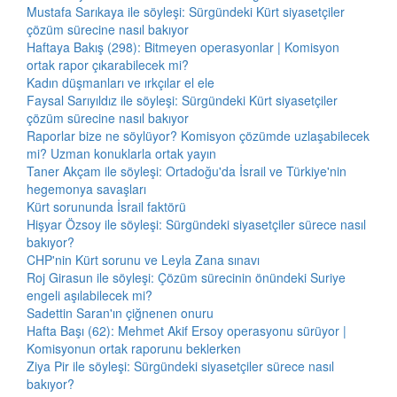
Mustafa Sarıkaya ile söyleşi: Sürgündeki Kürt siyasetçiler
çözüm sürecine nasıl bakıyor
Haftaya Bakış (298): Bitmeyen operasyonlar | Komisyon
ortak rapor çıkarabilecek mi?
Kadın düşmanları ve ırkçılar el ele
Faysal Sarıyıldız ile söyleşi: Sürgündeki Kürt siyasetçiler
çözüm sürecine nasıl bakıyor
Raporlar bize ne söylüyor? Komisyon çözümde uzlaşabilecek
mi? Uzman konuklarla ortak yayın
Taner Akçam ile söyleşi: Ortadoğu'da İsrail ve Türkiye'nin
hegemonya savaşları
Kürt sorununda İsrail faktörü
Hişyar Özsoy ile söyleşi: Sürgündeki siyasetçiler sürece nasıl
bakıyor?
CHP'nin Kürt sorunu ve Leyla Zana sınavı
Roj Girasun ile söyleşi: Çözüm sürecinin önündeki Suriye
engeli aşılabilecek mi?
Sadettin Saran'ın çiğnenen onuru
Hafta Başı (62): Mehmet Akif Ersoy operasyonu sürüyor |
Komisyonun ortak raporunu beklerken
Ziya Pir ile söyleşi: Sürgündeki siyasetçiler sürece nasıl
bakıyor?