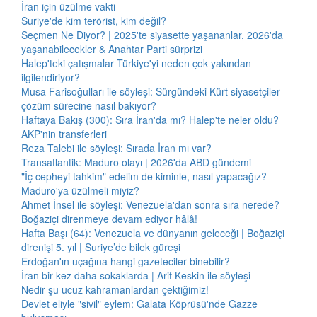
İran için üzülme vakti
Suriye'de kim terörist, kim değil?
Seçmen Ne Diyor? | 2025'te siyasette yaşananlar, 2026'da
yaşanabilecekler & Anahtar Parti sürprizi
Halep'teki çatışmalar Türkiye'yi neden çok yakından
ilgilendiriyor?
Musa Farisoğulları ile söyleşi: Sürgündeki Kürt siyasetçiler
çözüm sürecine nasıl bakıyor?
Haftaya Bakış (300): Sıra İran'da mı? Halep'te neler oldu?
AKP'nin transferleri
Reza Talebi ile söyleşi: Sırada İran mı var?
Transatlantik: Maduro olayı | 2026'da ABD gündemi
"İç cepheyi tahkim" edelim de kiminle, nasıl yapacağız?
Maduro'ya üzülmeli miyiz?
Ahmet İnsel ile söyleşi: Venezuela'dan sonra sıra nerede?
Boğaziçi direnmeye devam ediyor hâlâ!
Hafta Başı (64): Venezuela ve dünyanın geleceği | Boğaziçi
direnişi 5. yıl | Suriye’de bilek güreşi
Erdoğan'ın uçağına hangi gazeteciler binebilir?
İran bir kez daha sokaklarda | Arif Keskin ile söyleşi
Nedir şu ucuz kahramanlardan çektiğimiz!
Devlet eliyle "sivil" eylem: Galata Köprüsü'nde Gazze