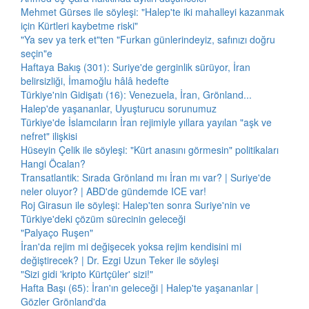
Mehmet Gürses ile söyleşi: "Halep'te iki mahalleyi kazanmak
için Kürtleri kaybetme riski"
"Ya sev ya terk et"ten "Furkan günlerindeyiz, safınızı doğru
seçin"e
Haftaya Bakış (301): Suriye'de gerginlik sürüyor, İran
belirsizliği, İmamoğlu hâlâ hedefte
Türkiye'nin Gidişatı (16): Venezuela, İran, Grönland...
Halep'de yaşananlar, Uyuşturucu sorunumuz
Türkiye'de İslamcıların İran rejimiyle yıllara yayılan "aşk ve
nefret" ilişkisi
Hüseyin Çelik ile söyleşi: "Kürt anasını görmesin" politikaları
Hangi Öcalan?
Transatlantik: Sırada Grönland mı İran mı var? | Suriye'de
neler oluyor? | ABD'de gündemde ICE var!
Roj Girasun ile söyleşi: Halep'ten sonra Suriye'nin ve
Türkiye'deki çözüm sürecinin geleceği
"Palyaço Ruşen"
İran'da rejim mi değişecek yoksa rejim kendisini mi
değiştirecek? | Dr. Ezgi Uzun Teker ile söyleşi
"Sizi gidi 'kripto Kürtçüler' sizi!"
Hafta Başı (65): İran'ın geleceği | Halep'te yaşananlar |
Gözler Grönland'da