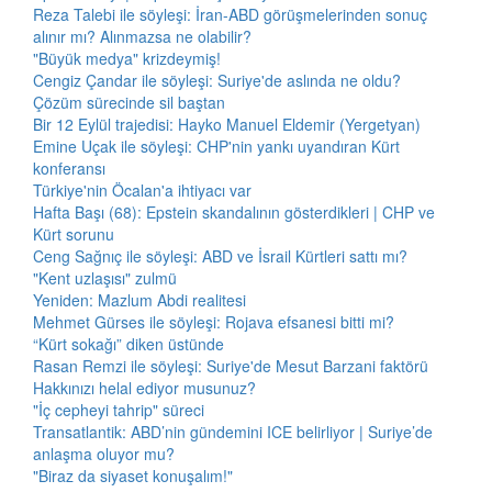
Reza Talebi ile söyleşi: İran-ABD görüşmelerinden sonuç
alınır mı? Alınmazsa ne olabilir?
"Büyük medya" krizdeymiş!
Cengiz Çandar ile söyleşi: Suriye'de aslında ne oldu?
Çözüm sürecinde sil baştan
Bir 12 Eylül trajedisi: Hayko Manuel Eldemir (Yergetyan)
Emine Uçak ile söyleşi: CHP'nin yankı uyandıran Kürt
konferansı
Türkiye'nin Öcalan'a ihtiyacı var
Hafta Başı (68): Epstein skandalının gösterdikleri | CHP ve
Kürt sorunu
Ceng Sağnıç ile söyleşi: ABD ve İsrail Kürtleri sattı mı?
"Kent uzlaşısı" zulmü
Yeniden: Mazlum Abdi realitesi
Mehmet Gürses ile söyleşi: Rojava efsanesi bitti mi?
“Kürt sokağı” diken üstünde
Rasan Remzi ile söyleşi: Suriye'de Mesut Barzani faktörü
Hakkınızı helal ediyor musunuz?
"İç cepheyi tahrip" süreci
Transatlantik: ABD’nin gündemini ICE belirliyor | Suriye’de
anlaşma oluyor mu?
"Biraz da siyaset konuşalım!"