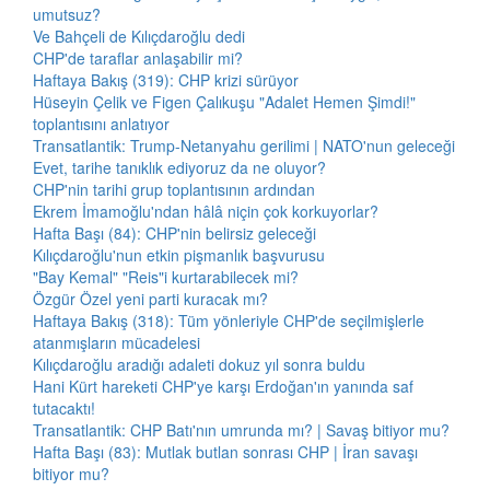
umutsuz?
Ve Bahçeli de Kılıçdaroğlu dedi
CHP'de taraflar anlaşabilir mi?
Haftaya Bakış (319): CHP krizi sürüyor
Hüseyin Çelik ve Figen Çalıkuşu "Adalet Hemen Şimdi!"
toplantısını anlatıyor
Transatlantik: Trump-Netanyahu gerilimi | NATO'nun geleceği
Evet, tarihe tanıklık ediyoruz da ne oluyor?
CHP'nin tarihi grup toplantısının ardından
Ekrem İmamoğlu'ndan hâlâ niçin çok korkuyorlar?
Hafta Başı (84): CHP'nin belirsiz geleceği
Kılıçdaroğlu'nun etkin pişmanlık başvurusu
"Bay Kemal" "Reis"i kurtarabilecek mi?
Özgür Özel yeni parti kuracak mı?
Haftaya Bakış (318): Tüm yönleriyle CHP'de seçilmişlerle
atanmışların mücadelesi
Kılıçdaroğlu aradığı adaleti dokuz yıl sonra buldu
Hani Kürt hareketi CHP'ye karşı Erdoğan'ın yanında saf
tutacaktı!
Transatlantik: CHP Batı'nın umrunda mı? | Savaş bitiyor mu?
Hafta Başı (83): Mutlak butlan sonrası CHP | İran savaşı
bitiyor mu?