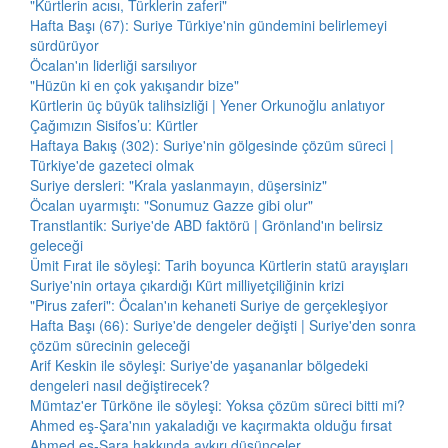
"Kürtlerin acısı, Türklerin zaferi"
Hafta Başı (67): Suriye Türkiye'nin gündemini belirlemeyi
sürdürüyor
Öcalan'ın liderliği sarsılıyor
"Hüzün ki en çok yakışandır bize"
Kürtlerin üç büyük talihsizliği | Yener Orkunoğlu anlatıyor
Çağımızın Sisifos’u: Kürtler
Haftaya Bakış (302): Suriye'nin gölgesinde çözüm süreci |
Türkiye'de gazeteci olmak
Suriye dersleri: "Krala yaslanmayın, düşersiniz"
Öcalan uyarmıştı: "Sonumuz Gazze gibi olur"
Transtlantik: Suriye'de ABD faktörü | Grönland'ın belirsiz
geleceği
Ümit Fırat ile söyleşi: Tarih boyunca Kürtlerin statü arayışları
Suriye'nin ortaya çıkardığı Kürt milliyetçiliğinin krizi
"Pirus zaferi": Öcalan'ın kehaneti Suriye de gerçekleşiyor
Hafta Başı (66): Suriye'de dengeler değişti | Suriye'den sonra
çözüm sürecinin geleceği
Arif Keskin ile söyleşi: Suriye'de yaşananlar bölgedeki
dengeleri nasıl değiştirecek?
Mümtaz'er Türköne ile söyleşi: Yoksa çözüm süreci bitti mi?
Ahmed eş-Şara'nın yakaladığı ve kaçırmakta olduğu fırsat
Ahmed eş-Şara hakkında aykırı düşünceler