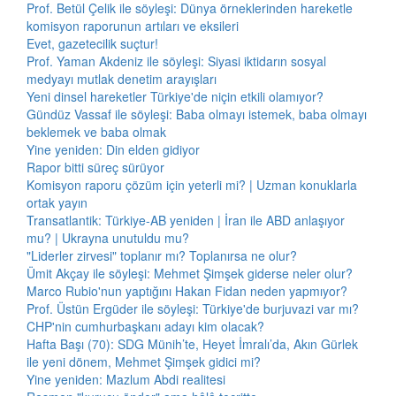
Prof. Betül Çelik ile söyleşi: Dünya örneklerinden hareketle
komisyon raporunun artıları ve eksileri
Evet, gazetecilik suçtur!
Prof. Yaman Akdeniz ile söyleşi: Siyasi iktidarın sosyal
medyayı mutlak denetim arayışları
Yeni dinsel hareketler Türkiye'de niçin etkili olamıyor?
Gündüz Vassaf ile söyleşi: Baba olmayı istemek, baba olmayı
beklemek ve baba olmak
Yine yeniden: Din elden gidiyor
Rapor bitti süreç sürüyor
Komisyon raporu çözüm için yeterli mi? | Uzman konuklarla
ortak yayın
Transatlantik: Türkiye-AB yeniden | İran ile ABD anlaşıyor
mu? | Ukrayna unutuldu mu?
"Liderler zirvesi" toplanır mı? Toplanırsa ne olur?
Ümit Akçay ile söyleşi: Mehmet Şimşek giderse neler olur?
Marco Rubio'nun yaptığını Hakan Fidan neden yapmıyor?
Prof. Üstün Ergüder ile söyleşi: Türkiye'de burjuvazi var mı?
CHP'nin cumhurbaşkanı adayı kim olacak?
Hafta Başı (70): SDG Münih’te, Heyet İmralı’da, Akın Gürlek
ile yeni dönem, Mehmet Şimşek gidici mi?
Yine yeniden: Mazlum Abdi realitesi