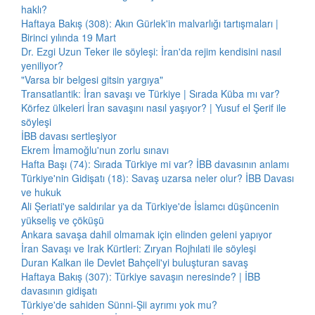
haklı?
Haftaya Bakış (308): Akın Gürlek'in malvarlığı tartışmaları |
Birinci yılında 19 Mart
Dr. Ezgi Uzun Teker ile söyleşi: İran'da rejim kendisini nasıl
yeniliyor?
"Varsa bir belgesi gitsin yargıya"
Transatlantik: İran savaşı ve Türkiye | Sırada Küba mı var?
Körfez ülkeleri İran savaşını nasıl yaşıyor? | Yusuf el Şerif ile
söyleşi
İBB davası sertleşiyor
Ekrem İmamoğlu'nun zorlu sınavı
Hafta Başı (74): Sırada Türkiye mi var? İBB davasının anlamı
Türkiye'nin Gidişatı (18): Savaş uzarsa neler olur? İBB Davası
ve hukuk
Ali Şeriati'ye saldırılar ya da Türkiye'de İslamcı düşüncenin
yükseliş ve çöküşü
Ankara savaşa dahil olmamak için elinden geleni yapıyor
İran Savaşı ve Irak Kürtleri: Zıryan Rojhılati ile söyleşi
Duran Kalkan ile Devlet Bahçeli'yi buluşturan savaş
Haftaya Bakış (307): Türkiye savaşın neresinde? | İBB
davasının gidişatı
Türkiye'de sahiden Sünni-Şii ayrımı yok mu?