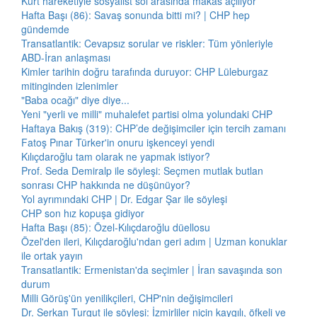
Kürt hareketiyle sosyalist sol arasında makas açılıyor
Hafta Başı (86): Savaş sonunda bitti mi? | CHP hep
gündemde
Transatlantik: Cevapsız sorular ve riskler: Tüm yönleriyle
ABD-İran anlaşması
Kimler tarihin doğru tarafında duruyor: CHP Lüleburgaz
mitinginden izlenimler
"Baba ocağı" diye diye...
Yeni "yerli ve milli" muhalefet partisi olma yolundaki CHP
Haftaya Bakış (319): CHP’de değişimciler için tercih zamanı
Fatoş Pınar Türker'in onuru işkenceyi yendi
Kılıçdaroğlu tam olarak ne yapmak istiyor?
Prof. Seda Demiralp ile söyleşi: Seçmen mutlak butlan
sonrası CHP hakkında ne düşünüyor?
Yol ayrımındaki CHP | Dr. Edgar Şar ile söyleşi
CHP son hız kopuşa gidiyor
Hafta Başı (85): Özel-Kılıçdaroğlu düellosu
Özel'den ileri, Kılıçdaroğlu'ndan geri adım | Uzman konuklar
ile ortak yayın
Transatlantik: Ermenistan'da seçimler | İran savaşında son
durum
Milli Görüş'ün yenilikçileri, CHP'nin değişimcileri
Dr. Serkan Turgut ile söyleşi: İzmirliler niçin kaygılı, öfkeli ve