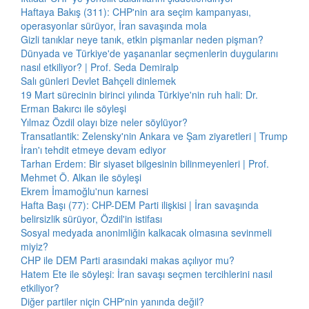
Haftaya Bakış (311): CHP'nin ara seçim kampanyası,
operasyonlar sürüyor, İran savaşında mola
Gizli tanıklar neye tanık, etkin pişmanlar neden pişman?
Dünyada ve Türkiye'de yaşananlar seçmenlerin duygularını
nasıl etkiliyor? | Prof. Seda Demiralp
Salı günleri Devlet Bahçeli dinlemek
19 Mart sürecinin birinci yılında Türkiye'nin ruh hali: Dr.
Erman Bakırcı ile söyleşi
Yılmaz Özdil olayı bize neler söylüyor?
Transatlantik: Zelensky'nin Ankara ve Şam ziyaretleri | Trump
İran'ı tehdit etmeye devam ediyor
Tarhan Erdem: Bir siyaset bilgesinin bilinmeyenleri | Prof.
Mehmet Ö. Alkan ile söyleşi
Ekrem İmamoğlu'nun karnesi
Hafta Başı (77): CHP-DEM Parti ilişkisi | İran savaşında
belirsizlik sürüyor, Özdil'in istifası
Sosyal medyada anonimliğin kalkacak olmasına sevinmeli
miyiz?
CHP ile DEM Parti arasındaki makas açılıyor mu?
Hatem Ete ile söyleşi: İran savaşı seçmen tercihlerini nasıl
etkiliyor?
Diğer partiler niçin CHP'nin yanında değil?