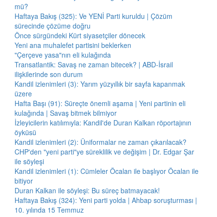
mü?
Haftaya Bakış (325): Ve YENİ Parti kuruldu | Çözüm
sürecinde çözüme doğru
Önce sürgündeki Kürt siyasetçiler dönecek
Yeni ana muhalefet partisini beklerken
"Çerçeve yasa"nın eli kulağında
Transatlantik: Savaş ne zaman bitecek? | ABD-İsrail
ilişkilerinde son durum
Kandil izlenimleri (3): Yarım yüzyıllık bir sayfa kapanmak
üzere
Hafta Başı (91): Süreçte önemli aşama | Yeni partinin eli
kulağında | Savaş bitmek bilmiyor
İzleyicilerin katılımıyla: Kandil'de Duran Kalkan röportajının
öyküsü
Kandil izlenimleri (2): Üniformalar ne zaman çıkarılacak?
CHP'den "yeni parti"ye süreklilik ve değişim | Dr. Edgar Şar
ile söyleşi
Kandil izlenimleri (1): Cümleler Öcalan ile başlıyor Öcalan ile
bitiyor
Duran Kalkan ile söyleşi: Bu süreç batmayacak!
Haftaya Bakış (324): Yeni parti yolda | Ahbap soruşturması |
10. yılında 15 Temmuz