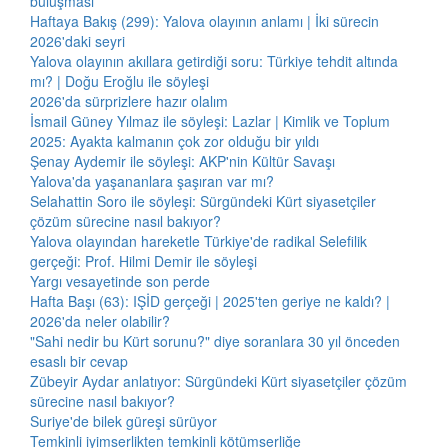
buluşması
Haftaya Bakış (299): Yalova olayının anlamı | İki sürecin
2026'daki seyri
Yalova olayının akıllara getirdiği soru: Türkiye tehdit altında
mı? | Doğu Eroğlu ile söyleşi
2026'da sürprizlere hazır olalım
İsmail Güney Yılmaz ile söyleşi: Lazlar | Kimlik ve Toplum
2025: Ayakta kalmanın çok zor olduğu bir yıldı
Şenay Aydemir ile söyleşi: AKP'nin Kültür Savaşı
Yalova'da yaşananlara şaşıran var mı?
Selahattin Soro ile söyleşi: Sürgündeki Kürt siyasetçiler
çözüm sürecine nasıl bakıyor?
Yalova olayından hareketle Türkiye'de radikal Selefilik
gerçeği: Prof. Hilmi Demir ile söyleşi
Yargı vesayetinde son perde
Hafta Başı (63): IŞİD gerçeği | 2025'ten geriye ne kaldı? |
2026'da neler olabilir?
"Sahi nedir bu Kürt sorunu?" diye soranlara 30 yıl önceden
esaslı bir cevap
Zübeyir Aydar anlatıyor: Sürgündeki Kürt siyasetçiler çözüm
sürecine nasıl bakıyor?
Suriye'de bilek güreşi sürüyor
Temkinli iyimserlikten temkinli kötümserliğe