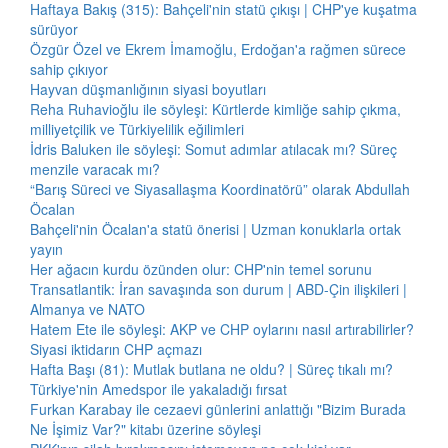
Haftaya Bakış (315): Bahçeli'nin statü çıkışı | CHP'ye kuşatma
sürüyor
Özgür Özel ve Ekrem İmamoğlu, Erdoğan'a rağmen sürece
sahip çıkıyor
Hayvan düşmanlığının siyasi boyutları
Reha Ruhavioğlu ile söyleşi: Kürtlerde kimliğe sahip çıkma,
milliyetçilik ve Türkiyelilik eğilimleri
İdris Baluken ile söyleşi: Somut adımlar atılacak mı? Süreç
menzile varacak mı?
“Barış Süreci ve Siyasallaşma Koordinatörü” olarak Abdullah
Öcalan
Bahçeli'nin Öcalan'a statü önerisi | Uzman konuklarla ortak
yayın
Her ağacın kurdu özünden olur: CHP'nin temel sorunu
Transatlantik: İran savaşında son durum | ABD-Çin ilişkileri |
Almanya ve NATO
Hatem Ete ile söyleşi: AKP ve CHP oylarını nasıl artırabilirler?
Siyasi iktidarın CHP açmazı
Hafta Başı (81): Mutlak butlana ne oldu? | Süreç tıkalı mı?
Türkiye'nin Amedspor ile yakaladığı fırsat
Furkan Karabay ile cezaevi günlerini anlattığı "Bizim Burada
Ne İşimiz Var?" kitabı üzerine söyleşi