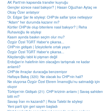
AK Parti'nin kapısında transfer kuyruğu
Gençler sürece nasıl bakıyor? | Hasan Oğuzhan Aytaç ve
Olcay Özer anlatıyor
Dr. Edgar Şar ile söyleşi: CHP'de saflar iyice netleşiyor
"Adam" her durumda kazanır mı?
Kürtler CHP'de olup bitenlere nasıl bakıyor? | Reha
Ruhavioğlu ile söyleşi
Kasım ayında baskın seçim olur mu?
Özgür Özel TGRT Haber'e çıkarsa...
CHP'nin gidişatı | İzleyicilerle ortak yayın
Özgür Özel TGRT Haber'e çıkarsa...
Kılıçdaroğlu tabii ki pişman değil
Erdoğan'ın halefinin kim olacağını tartışmak ne kadar
anlamlı?
CHP'de ihraçlar duracağa benzemiyor
Haftaya Bakış (320): Ne olacak bu CHP'nin hali?
Ne oluyorsa Özgür Özel Ekrem İmamoğlu'nu satmadığı için
oluyor
Türkiye'nin Gidişatı (21): CHP krizinin anlamı | Savaş sahiden
bitti mi?
Savaşı İran mı kazandı? | Reza Talebi ile söyleşi
Yeni parti için geri sayım başladı