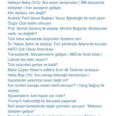
Haftaya Bakış (310): Ara seçim tartışmaları | İBB davasında
tahliyeler | İran savaşının gidişatı
Kim darbeci, kim değil?
Anahtar Parti Genel Başkanı Yavuz Ağıralioğlu ile özel yayın
Özgür Özel teslim olmuyor
Prof. Serhat Güvenç ile söyleşi: Montrö Boğazlar Sözleşmesi
nedir, ne değildir?
Türk hava sahasında düşürülen füzelerin sırrı
Dr. Hakan Şahin ile söyleşi: Tüm yönleriyle Adana'da kurulan
NATO Çok Ulsulu Kolordusu
Transatlantik: Müzakerelerin gidişatı | ABD'de İsrail lobisi |
Lübnan'da neler oluyor?
Türk solundan geriye ne kaldı?
Mahir Çayan Kitabı'nı editörü Emir Ali Türkmen anlatıyor
Hafta Başı (76): İran savaşı biteceğe benzemiyor |
Gazeteciler yeterince cesur değil mi?
İran kürtleri savaşa neden dahil olmuyor? | Ceng Sağnıç ile
söyleşi
Siyasetçilerin özel hayatı var mıdır?
Trump'ın hükmettiği bir dünyada yaşamak
Kürt siyasi hareketinde taşlar yerinden oynuyor: "Mekanın
sahipleri geliyor"