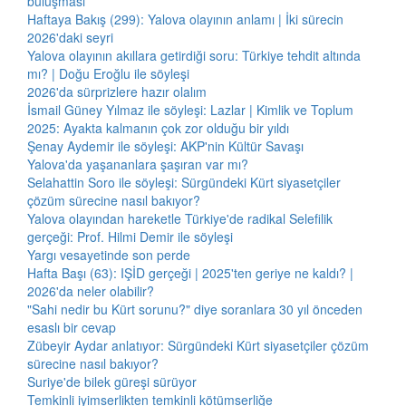
buluşması
Haftaya Bakış (299): Yalova olayının anlamı | İki sürecin
2026'daki seyri
Yalova olayının akıllara getirdiği soru: Türkiye tehdit altında
mı? | Doğu Eroğlu ile söyleşi
2026'da sürprizlere hazır olalım
İsmail Güney Yılmaz ile söyleşi: Lazlar | Kimlik ve Toplum
2025: Ayakta kalmanın çok zor olduğu bir yıldı
Şenay Aydemir ile söyleşi: AKP'nin Kültür Savaşı
Yalova'da yaşananlara şaşıran var mı?
Selahattin Soro ile söyleşi: Sürgündeki Kürt siyasetçiler
çözüm sürecine nasıl bakıyor?
Yalova olayından hareketle Türkiye'de radikal Selefilik
gerçeği: Prof. Hilmi Demir ile söyleşi
Yargı vesayetinde son perde
Hafta Başı (63): IŞİD gerçeği | 2025'ten geriye ne kaldı? |
2026'da neler olabilir?
"Sahi nedir bu Kürt sorunu?" diye soranlara 30 yıl önceden
esaslı bir cevap
Zübeyir Aydar anlatıyor: Sürgündeki Kürt siyasetçiler çözüm
sürecine nasıl bakıyor?
Suriye'de bilek güreşi sürüyor
Temkinli iyimserlikten temkinli kötümserliğe