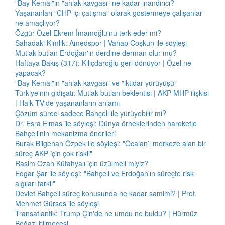
"Bay Kemal"in "ahlak kavgası" ne kadar inandırıcı?
Yaşananları "CHP içi çatışma" olarak göstermeye çalışanlar
ne amaçlıyor?
Özgür Özel Ekrem İmamoğlu'nu terk eder mi?
Sahadaki Kimlik: Amedspor | Vahap Coşkun ile söyleşi
Mutlak butlan Erdoğan'ın derdine derman olur mu?
Haftaya Bakış (317): Kılıçdaroğlu geri dönüyor | Özel ne
yapacak?
"Bay Kemal"in "ahlak kavgası" ve "iktidar yürüyüşü"
Türkiye'nin gidişatı: Mutlak butlan beklentisi | AKP-MHP ilişkisi
| Halk TV'de yaşananların anlamı
Çözüm süreci sadece Bahçeli ile yürüyebilir mi?
Dr. Esra Elmas ile söyleşi: Dünya örneklerinden hareketle
Bahçeli'nin mekanizma önerileri
Burak Bilgehan Özpek ile söyleşi: "Öcalan’ı merkeze alan bir
süreç AKP için çok riskli"
Rasim Ozan Kütahyalı için üzülmeli miyiz?
Edgar Şar ile söyleşi: "Bahçeli ve Erdoğan'ın süreçte risk
algıları farklı"
Devlet Bahçeli süreç konusunda ne kadar samimi? | Prof.
Mehmet Gürses ile söyleşi
Transatlantik: Trump Çin'de ne umdu ne buldu? | Hürmüz
Boğazı bilmecesi