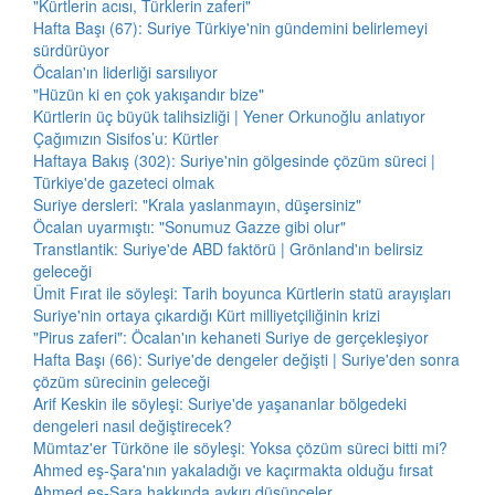
"Kürtlerin acısı, Türklerin zaferi"
Hafta Başı (67): Suriye Türkiye'nin gündemini belirlemeyi
sürdürüyor
Öcalan'ın liderliği sarsılıyor
"Hüzün ki en çok yakışandır bize"
Kürtlerin üç büyük talihsizliği | Yener Orkunoğlu anlatıyor
Çağımızın Sisifos’u: Kürtler
Haftaya Bakış (302): Suriye'nin gölgesinde çözüm süreci |
Türkiye'de gazeteci olmak
Suriye dersleri: "Krala yaslanmayın, düşersiniz"
Öcalan uyarmıştı: "Sonumuz Gazze gibi olur"
Transtlantik: Suriye'de ABD faktörü | Grönland'ın belirsiz
geleceği
Ümit Fırat ile söyleşi: Tarih boyunca Kürtlerin statü arayışları
Suriye'nin ortaya çıkardığı Kürt milliyetçiliğinin krizi
"Pirus zaferi": Öcalan'ın kehaneti Suriye de gerçekleşiyor
Hafta Başı (66): Suriye'de dengeler değişti | Suriye'den sonra
çözüm sürecinin geleceği
Arif Keskin ile söyleşi: Suriye'de yaşananlar bölgedeki
dengeleri nasıl değiştirecek?
Mümtaz'er Türköne ile söyleşi: Yoksa çözüm süreci bitti mi?
Ahmed eş-Şara'nın yakaladığı ve kaçırmakta olduğu fırsat
Ahmed eş-Şara hakkında aykırı düşünceler