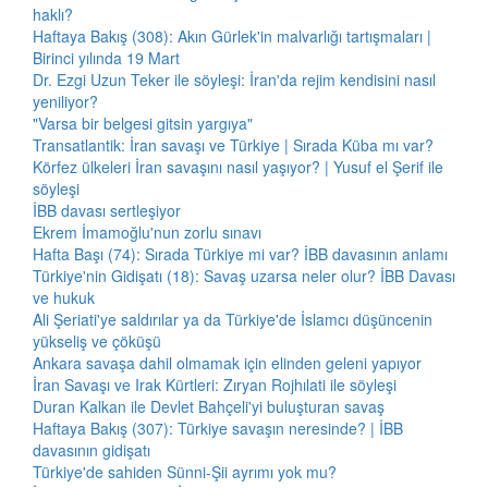
haklı?
Haftaya Bakış (308): Akın Gürlek'in malvarlığı tartışmaları |
Birinci yılında 19 Mart
Dr. Ezgi Uzun Teker ile söyleşi: İran'da rejim kendisini nasıl
yeniliyor?
"Varsa bir belgesi gitsin yargıya"
Transatlantik: İran savaşı ve Türkiye | Sırada Küba mı var?
Körfez ülkeleri İran savaşını nasıl yaşıyor? | Yusuf el Şerif ile
söyleşi
İBB davası sertleşiyor
Ekrem İmamoğlu'nun zorlu sınavı
Hafta Başı (74): Sırada Türkiye mi var? İBB davasının anlamı
Türkiye'nin Gidişatı (18): Savaş uzarsa neler olur? İBB Davası
ve hukuk
Ali Şeriati'ye saldırılar ya da Türkiye'de İslamcı düşüncenin
yükseliş ve çöküşü
Ankara savaşa dahil olmamak için elinden geleni yapıyor
İran Savaşı ve Irak Kürtleri: Zıryan Rojhılati ile söyleşi
Duran Kalkan ile Devlet Bahçeli'yi buluşturan savaş
Haftaya Bakış (307): Türkiye savaşın neresinde? | İBB
davasının gidişatı
Türkiye'de sahiden Sünni-Şii ayrımı yok mu?