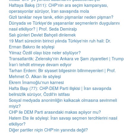
Haftaya Bakış (311): CHP'nin ara seçim kampanyası,
operasyonlar sürüyor, İran savaşında mola
Gizli tanıklar neye tanık, etkin pişmanlar neden pişman?
Dünyada ve Türkiye'de yaşananlar seçmenlerin duygularını
nasıl etkiliyor? | Prof. Seda Demiralp
Salı günleri Devlet Bahçeli dinlemek
19 Mart sürecinin birinci yılında Türkiye'nin ruh hali: Dr.
Erman Bakırcı ile söyleşi
Yılmaz Özdil olayı bize neler söylüyor?
Transatlantik: Zelensky'nin Ankara ve Şam ziyaretleri | Trump
İran'ı tehdit etmeye devam ediyor
Tarhan Erdem: Bir siyaset bilgesinin bilinmeyenleri | Prof.
Mehmet Ö. Alkan ile söyleşi
Ekrem İmamoğlu'nun karnesi
Hafta Başı (77): CHP-DEM Parti ilişkisi | İran savaşında
belirsizlik sürüyor, Özdil'in istifası
Sosyal medyada anonimliğin kalkacak olmasına sevinmeli
miyiz?
CHP ile DEM Parti arasındaki makas açılıyor mu?
Hatem Ete ile söyleşi: İran savaşı seçmen tercihlerini nasıl
etkiliyor?
Diğer partiler niçin CHP'nin yanında değil?