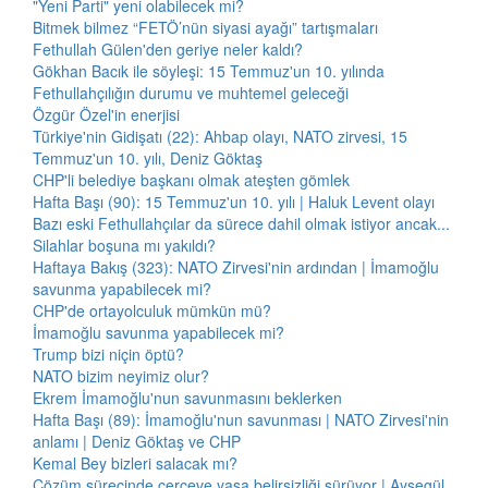
"Yeni Parti" yeni olabilecek mi?
Bitmek bilmez “FETÖ’nün siyasi ayağı” tartışmaları
Fethullah Gülen'den geriye neler kaldı?
Gökhan Bacık ile söyleşi: 15 Temmuz'un 10. yılında
Fethullahçılığın durumu ve muhtemel geleceği
Özgür Özel'in enerjisi
Türkiye'nin Gidişatı (22): Ahbap olayı, NATO zirvesi, 15
Temmuz'un 10. yılı, Deniz Göktaş
CHP'li belediye başkanı olmak ateşten gömlek
Hafta Başı (90): 15 Temmuz'un 10. yılı | Haluk Levent olayı
Bazı eski Fethullahçılar da sürece dahil olmak istiyor ancak...
Silahlar boşuna mı yakıldı?
Haftaya Bakış (323): NATO Zirvesi'nin ardından | İmamoğlu
savunma yapabilecek mi?
CHP'de ortayolculuk mümkün mü?
İmamoğlu savunma yapabilecek mi?
Trump bizi niçin öptü?
NATO bizim neyimiz olur?
Ekrem İmamoğlu'nun savunmasını beklerken
Hafta Başı (89): İmamoğlu'nun savunması | NATO Zirvesi'nin
anlamı | Deniz Göktaş ve CHP
Kemal Bey bizleri salacak mı?
Çözüm sürecinde çerçeve yasa belirsizliği sürüyor | Ayşegül