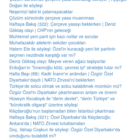
Doğan ile söyleşi
Neşemizi tabii ki çalamayacaklar
Çözüm sürecinde çerçeve yasa muamması
Haftaya Bakış (322): Çerçeve yasayı beklerken | Deniz
Göktaş olayı | CHP'nin geleceği
Muhtemel yeni parti için bazı notlar ve sorular
Muhafazakâr ailelerin seküler çocukları
Hatem Ete ile söyleşi: Özel'in kuracağı yeni bir partinin
seçmen nezdinde karşılığı var mı?
Deniz Göktaş olayı: Meyve veren ağacı taşlıyorlar
Erdoğan'ın "İmamoğlu kötü, çevresi iyi" stratejisi tutar mı?
Hafta Başı (88): Kadir İnanır'ın ardından | Özgür Özel
Diyarbakır'daydı | NATO Zirvesi'ni beklerken
Türkiye'de solcu olmak ve solcu kalabilmek mümkün mü?
Özgür Özel'in Diyarbakır çıkartmasının anlam ve önemi
Hüseyin Kocabıyık ile "derin devlet", "derin Türkiye" ve
"bürokratik oligarşi" üzerine söyleşi
Kılıçdaroğlu'nun başlamadan biten İstanbul çıkartması
Haftaya Bakış (321): Özel Diyarbakır'da Kılıçdaroğlu
Ankara'da | NATO Zirvesi tutuklamaları
Doç. Vahap Coşkun ile söyleşi: Özgür Özel Diyarbakır'da
umduğunu bulabildi mi?