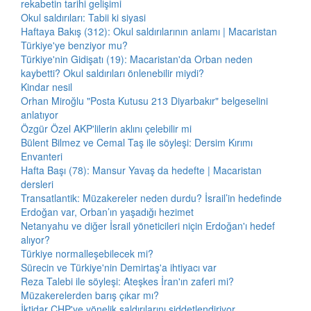
rekabetin tarihi gelişimi
Okul saldırıları: Tabii ki siyasi
Haftaya Bakış (312): Okul saldırılarının anlamı | Macaristan
Türkiye'ye benziyor mu?
Türkiye'nin Gidişatı (19): Macaristan'da Orban neden
kaybetti? Okul saldırıları önlenebilir miydi?
Kindar nesil
Orhan Miroğlu "Posta Kutusu 213 Diyarbakır" belgeselini
anlatıyor
Özgür Özel AKP'lilerin aklını çelebilir mi
Bülent Bilmez ve Cemal Taş ile söyleşi: Dersim Kırımı
Envanteri
Hafta Başı (78): Mansur Yavaş da hedefte | Macaristan
dersleri
Transatlantik: Müzakereler neden durdu? İsrail’in hedefinde
Erdoğan var, Orban’ın yaşadığı hezimet
Netanyahu ve diğer İsrail yöneticileri niçin Erdoğan'ı hedef
alıyor?
Türkiye normalleşebilecek mi?
Sürecin ve Türkiye'nin Demirtaş'a ihtiyacı var
Reza Talebi ile söyleşi: Ateşkes İran'ın zaferi mi?
Müzakerelerden barış çıkar mı?
İktidar CHP'ye yönelik saldırılarını şiddetlendiriyor