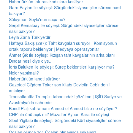
Habertürk'ün faturası kadınlara kesiliyor
Garo Paylan ile söyleşi: Sürgündeki siyasetçiler sürece nasıl
bakıyor?
Süleyman Soylu'nun suçu ne?
Serpil Kemalbay ile söyleşi: Sürgündeki siyasetçiler sürece
nasıl bakıyor?
Leyla Zana Türkiye'dir
Haftaya Bakış (297): Taht kavgaları sürüyor | Komisyonun
ortak raporu bekleniyor | Medyaya operasyonlar
Ahmet Şık ile söyleşi: Kızışan taht kavgalarının arka planı
Dindar nesil diye diye...
İdris Baluken ile söyleşi: Süreç beklentileri karşılıyor mu?
Neler yapılmalı?
Habertürk'ün laneti sürüyor
Gazeteci Çiğdem Toker son kitabı Devletin Cebinden'i
anlatıyor
Transatlantik: Trump'ın tabanındaki çözülme | IŞİD Suriye ve
Avustralya'da sahnede
Bondi Plajı kahramanı Ahmed el Ahmed bize ne söylüyor?
CHP'nin önü açık mı? Muzaffer Ayhan Kara ile söyleşi
Sibel Yiğitalp ile söyleşi: Sürgündeki Kürt siyasetçiler sürece
nasıl bakıyor?
Öcalan olunca zor, Öcalan olmayınca imkansız