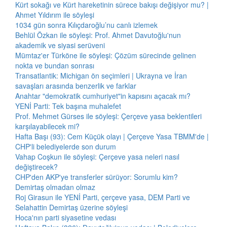
Kürt sokağı ve Kürt hareketinin sürece bakışı değişiyor mu? |
Ahmet Yıldırım ile söyleşi
1034 gün sonra Kılıçdaroğlu’nu canlı izlemek
Behlül Özkan ile söyleşi: Prof. Ahmet Davutoğlu'nun
akademik ve siyasi serüveni
Mümtaz'er Türköne ile söyleşi: Çözüm sürecinde gelinen
nokta ve bundan sonrası
Transatlantik: Michigan ön seçimleri | Ukrayna ve İran
savaşları arasında benzerlik ve farklar
Anahtar "demokratik cumhuriyet"in kapısını açacak mı?
YENİ Parti: Tek başına muhalefet
Prof. Mehmet Gürses ile söyleşi: Çerçeve yasa beklentileri
karşılayabilecek mi?
Hafta Başı (93): Cem Küçük olayı | Çerçeve Yasa TBMM'de |
CHP'li belediyelerde son durum
Vahap Coşkun ile söyleşi: Çerçeve yasa neleri nasıl
değiştirecek?
CHP'den AKP'ye transferler sürüyor: Sorumlu kim?
Demirtaş olmadan olmaz
Roj Girasun ile YENİ Parti, çerçeve yasa, DEM Parti ve
Selahattin Demirtaş üzerine söyleşi
Hoca'nın parti siyasetine vedası