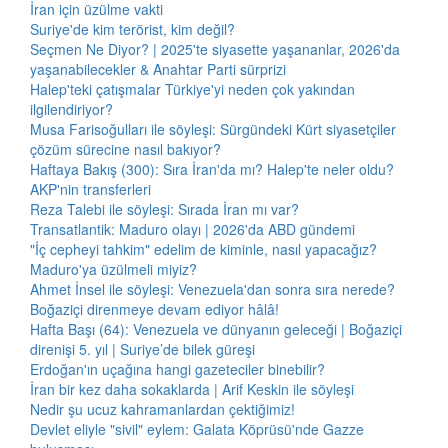
İran için üzülme vakti
Suriye'de kim terörist, kim değil?
Seçmen Ne Diyor? | 2025'te siyasette yaşananlar, 2026'da
yaşanabilecekler & Anahtar Parti sürprizi
Halep'teki çatışmalar Türkiye'yi neden çok yakından
ilgilendiriyor?
Musa Farisoğulları ile söyleşi: Sürgündeki Kürt siyasetçiler
çözüm sürecine nasıl bakıyor?
Haftaya Bakış (300): Sıra İran'da mı? Halep'te neler oldu?
AKP'nin transferleri
Reza Talebi ile söyleşi: Sırada İran mı var?
Transatlantik: Maduro olayı | 2026'da ABD gündemi
"İç cepheyi tahkim" edelim de kiminle, nasıl yapacağız?
Maduro'ya üzülmeli miyiz?
Ahmet İnsel ile söyleşi: Venezuela'dan sonra sıra nerede?
Boğaziçi direnmeye devam ediyor hâlâ!
Hafta Başı (64): Venezuela ve dünyanın geleceği | Boğaziçi
direnişi 5. yıl | Suriye’de bilek güreşi
Erdoğan'ın uçağına hangi gazeteciler binebilir?
İran bir kez daha sokaklarda | Arif Keskin ile söyleşi
Nedir şu ucuz kahramanlardan çektiğimiz!
Devlet eliyle "sivil" eylem: Galata Köprüsü'nde Gazze