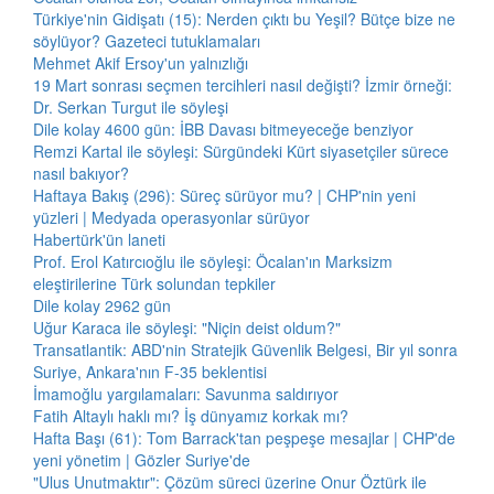
Türkiye'nin Gidişatı (15): Nerden çıktı bu Yeşil? Bütçe bize ne
söylüyor? Gazeteci tutuklamaları
Mehmet Akif Ersoy'un yalnızlığı
19 Mart sonrası seçmen tercihleri nasıl değişti? İzmir örneği:
Dr. Serkan Turgut ile söyleşi
Dile kolay 4600 gün: İBB Davası bitmeyeceğe benziyor
Remzi Kartal ile söyleşi: Sürgündeki Kürt siyasetçiler sürece
nasıl bakıyor?
Haftaya Bakış (296): Süreç sürüyor mu? | CHP'nin yeni
yüzleri | Medyada operasyonlar sürüyor
Habertürk'ün laneti
Prof. Erol Katırcıoğlu ile söyleşi: Öcalan'ın Marksizm
eleştirilerine Türk solundan tepkiler
Dile kolay 2962 gün
Uğur Karaca ile söyleşi: "Niçin deist oldum?"
Transatlantik: ABD'nin Stratejik Güvenlik Belgesi, Bir yıl sonra
Suriye, Ankara'nın F-35 beklentisi
İmamoğlu yargılamaları: Savunma saldırıyor
Fatih Altaylı haklı mı? İş dünyamız korkak mı?
Hafta Başı (61): Tom Barrack'tan peşpeşe mesajlar | CHP'de
yeni yönetim | Gözler Suriye'de
"Ulus Unutmaktır": Çözüm süreci üzerine Onur Öztürk ile