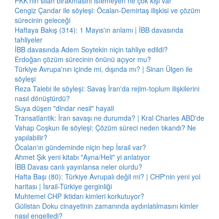
PKK'nın silah bırakmasını istemeyen ne çok kişi var
Cengiz Çandar ile söyleşi: Öcalan-Demirtaş ilişkisi ve çözüm
sürecinin geleceği
Haftaya Bakış (314): 1 Mayıs'ın anlamı | İBB davasında
tahliyeler
İBB davasında Adem Soytekin niçin tahliye edildi?
Erdoğan çözüm sürecinin önünü açıyor mu?
Türkiye Avrupa'nın içinde mi, dışında mı? | Sinan Ülgen ile
söyleşi
Reza Talebi ile söyleşi: Savaş İran'da rejim-toplum ilişkilerini
nasıl dönüştürdü?
Suya düşen "dindar nesil" hayali
Transatlantik: İran savaşı ne durumda? | Kral Charles ABD'de
Vahap Coşkun ile söyleşi: Çözüm süreci neden tıkandı? Ne
yapılabilir?
Öcalan'ın gündeminde niçin hep İsrail var?
Ahmet Şık yeni kitabı "Ayna/Heli" yi anlatıyor
İBB Davası canlı yayınlansa neler olurdu?
Hafta Başı (80): Türkiye Avrupalı değil mi? | CHP'nin yeni yol
haritası | İsrail-Türkiye gerginliği
Muhtemel CHP iktidarı kimleri korkutuyor?
Gülistan Doku cinayetinin zamanında aydınlatılmasını kimler
nasıl engelledi?