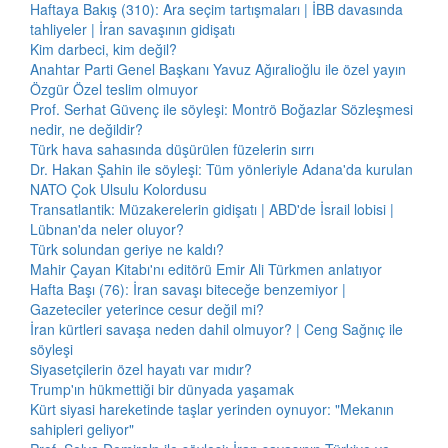
Haftaya Bakış (310): Ara seçim tartışmaları | İBB davasında
tahliyeler | İran savaşının gidişatı
Kim darbeci, kim değil?
Anahtar Parti Genel Başkanı Yavuz Ağıralioğlu ile özel yayın
Özgür Özel teslim olmuyor
Prof. Serhat Güvenç ile söyleşi: Montrö Boğazlar Sözleşmesi
nedir, ne değildir?
Türk hava sahasında düşürülen füzelerin sırrı
Dr. Hakan Şahin ile söyleşi: Tüm yönleriyle Adana'da kurulan
NATO Çok Ulsulu Kolordusu
Transatlantik: Müzakerelerin gidişatı | ABD'de İsrail lobisi |
Lübnan'da neler oluyor?
Türk solundan geriye ne kaldı?
Mahir Çayan Kitabı'nı editörü Emir Ali Türkmen anlatıyor
Hafta Başı (76): İran savaşı biteceğe benzemiyor |
Gazeteciler yeterince cesur değil mi?
İran kürtleri savaşa neden dahil olmuyor? | Ceng Sağnıç ile
söyleşi
Siyasetçilerin özel hayatı var mıdır?
Trump'ın hükmettiği bir dünyada yaşamak
Kürt siyasi hareketinde taşlar yerinden oynuyor: "Mekanın
sahipleri geliyor"