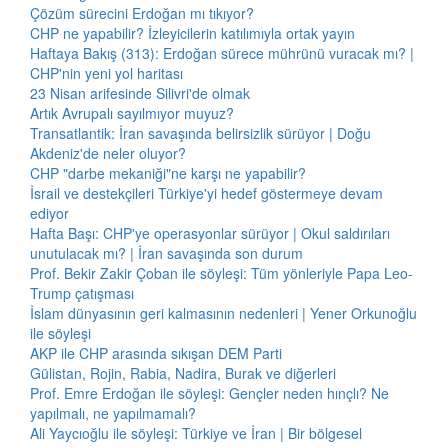
Çözüm sürecini Erdoğan mı tıkıyor?
CHP ne yapabilir? İzleyicilerin katılımıyla ortak yayın
Haftaya Bakış (313): Erdoğan sürece mührünü vuracak mı? |
CHP'nin yeni yol haritası
23 Nisan arifesinde Silivri'de olmak
Artık Avrupalı sayılmıyor muyuz?
Transatlantik: İran savaşında belirsizlik sürüyor | Doğu
Akdeniz'de neler oluyor?
CHP "darbe mekaniği"ne karşı ne yapabilir?
İsrail ve destekçileri Türkiye'yi hedef göstermeye devam
ediyor
Hafta Başı: CHP'ye operasyonlar sürüyor | Okul saldırıları
unutulacak mı? | İran savaşında son durum
Prof. Bekir Zakir Çoban ile söyleşi: Tüm yönleriyle Papa Leo-
Trump çatışması
İslam dünyasının geri kalmasının nedenleri | Yener Orkunoğlu
ile söyleşi
AKP ile CHP arasında sıkışan DEM Parti
Gülistan, Rojin, Rabia, Nadira, Burak ve diğerleri
Prof. Emre Erdoğan ile söyleşi: Gençler neden hınçlı? Ne
yapılmalı, ne yapılmamalı?
Ali Yaycıoğlu ile söyleşi: Türkiye ve İran | Bir bölgesel