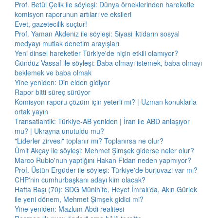
Prof. Betül Çelik ile söyleşi: Dünya örneklerinden hareketle
komisyon raporunun artıları ve eksileri
Evet, gazetecilik suçtur!
Prof. Yaman Akdeniz ile söyleşi: Siyasi iktidarın sosyal
medyayı mutlak denetim arayışları
Yeni dinsel hareketler Türkiye'de niçin etkili olamıyor?
Gündüz Vassaf ile söyleşi: Baba olmayı istemek, baba olmayı
beklemek ve baba olmak
Yine yeniden: Din elden gidiyor
Rapor bitti süreç sürüyor
Komisyon raporu çözüm için yeterli mi? | Uzman konuklarla
ortak yayın
Transatlantik: Türkiye-AB yeniden | İran ile ABD anlaşıyor
mu? | Ukrayna unutuldu mu?
"Liderler zirvesi" toplanır mı? Toplanırsa ne olur?
Ümit Akçay ile söyleşi: Mehmet Şimşek giderse neler olur?
Marco Rubio'nun yaptığını Hakan Fidan neden yapmıyor?
Prof. Üstün Ergüder ile söyleşi: Türkiye'de burjuvazi var mı?
CHP'nin cumhurbaşkanı adayı kim olacak?
Hafta Başı (70): SDG Münih’te, Heyet İmralı’da, Akın Gürlek
ile yeni dönem, Mehmet Şimşek gidici mi?
Yine yeniden: Mazlum Abdi realitesi