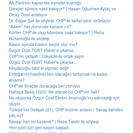
AK Parti'nin kapısında transfer kuyruğu
Gençler sürece nasıl bakıyor? | Hasan Oğuzhan Aytaç ve
Olcay Özer anlatıyor
Dr. Edgar Şar ile söyleşi: CHP'de saflar iyice netleşiyor
"Adam" her durumda kazanır mı?
Kürtler CHP'de olup bitenlere nasıl bakıyor? | Reha
Ruhavioğlu ile söyleşi
Kasım ayında baskın seçim olur mu?
Özgür Özel TGRT Haber'e çıkarsa...
CHP'nin gidişatı | İzleyicilerle ortak yayın
Özgür Özel TGRT Haber'e çıkarsa...
Kılıçdaroğlu tabii ki pişman değil
Erdoğan'ın halefinin kim olacağını tartışmak ne kadar
anlamlı?
CHP'de ihraçlar duracağa benzemiyor
Haftaya Bakış (320): Ne olacak bu CHP'nin hali?
Ne oluyorsa Özgür Özel Ekrem İmamoğlu'nu satmadığı için
oluyor
Türkiye'nin Gidişatı (21): CHP krizinin anlamı | Savaş sahiden
bitti mi?
Savaşı İran mı kazandı? | Reza Talebi ile söyleşi
Yeni parti için geri sayım başladı