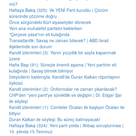
mü?
Haftaya Bakış (325): Ve YENİ Parti kuruldu | Çözüm
sürecinde çözüme doğru
Önce sürgündeki Kürt siyasetçiler dönecek
Yeni ana muhalefet partisini beklerken
"Çerçeve yasa"nın eli kulağında
Transatlantik: Savaş ne zaman bitecek? | ABD-İsrail
ilişkilerinde son durum
Kandil izlenimleri (3): Yarım yüzyıllık bir sayfa kapanmak
üzere
Hafta Başı (91): Süreçte önemli aşama | Yeni partinin eli
kulağında | Savaş bitmek bilmiyor
İzleyicilerin katılımıyla: Kandil'de Duran Kalkan röportajının
öyküsü
Kandil izlenimleri (2): Üniformalar ne zaman çıkarılacak?
CHP'den "yeni parti"ye süreklilik ve değişim | Dr. Edgar Şar
ile söyleşi
Kandil izlenimleri (1): Cümleler Öcalan ile başlıyor Öcalan ile
bitiyor
Duran Kalkan ile söyleşi: Bu süreç batmayacak!
Haftaya Bakış (324): Yeni parti yolda | Ahbap soruşturması |
10. yılında 15 Temmuz