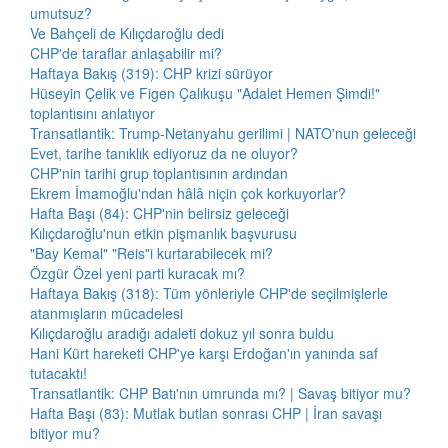
umutsuz?
Ve Bahçeli de Kılıçdaroğlu dedi
CHP'de taraflar anlaşabilir mi?
Haftaya Bakış (319): CHP krizi sürüyor
Hüseyin Çelik ve Figen Çalıkuşu "Adalet Hemen Şimdi!"
toplantısını anlatıyor
Transatlantik: Trump-Netanyahu gerilimi | NATO'nun geleceği
Evet, tarihe tanıklık ediyoruz da ne oluyor?
CHP'nin tarihi grup toplantısının ardından
Ekrem İmamoğlu'ndan hâlâ niçin çok korkuyorlar?
Hafta Başı (84): CHP'nin belirsiz geleceği
Kılıçdaroğlu'nun etkin pişmanlık başvurusu
"Bay Kemal" "Reis"i kurtarabilecek mi?
Özgür Özel yeni parti kuracak mı?
Haftaya Bakış (318): Tüm yönleriyle CHP'de seçilmişlerle
atanmışların mücadelesi
Kılıçdaroğlu aradığı adaleti dokuz yıl sonra buldu
Hani Kürt hareketi CHP'ye karşı Erdoğan'ın yanında saf
tutacaktı!
Transatlantik: CHP Batı'nın umrunda mı? | Savaş bitiyor mu?
Hafta Başı (83): Mutlak butlan sonrası CHP | İran savaşı
bitiyor mu?