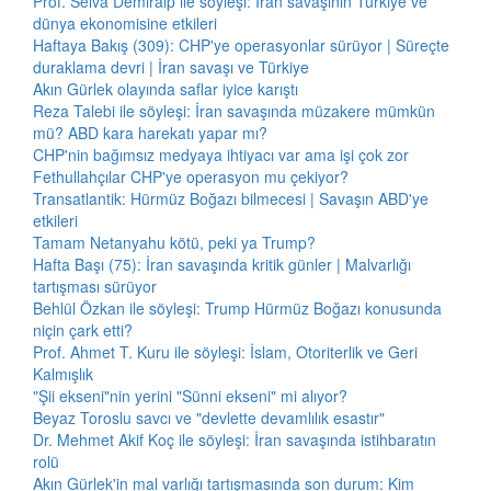
Prof. Selva Demiralp ile söyleşi: İran savaşının Türkiye ve
dünya ekonomisine etkileri
Haftaya Bakış (309): CHP'ye operasyonlar sürüyor | Süreçte
duraklama devri | İran savaşı ve Türkiye
Akın Gürlek olayında saflar iyice karıştı
Reza Talebi ile söyleşi: İran savaşında müzakere mümkün
mü? ABD kara harekatı yapar mı?
CHP'nin bağımsız medyaya ihtiyacı var ama işi çok zor
Fethullahçılar CHP'ye operasyon mu çekiyor?
Transatlantik: Hürmüz Boğazı bilmecesi | Savaşın ABD'ye
etkileri
Tamam Netanyahu kötü, peki ya Trump?
Hafta Başı (75): İran savaşında kritik günler | Malvarlığı
tartışması sürüyor
Behlül Özkan ile söyleşi: Trump Hürmüz Boğazı konusunda
niçin çark etti?
Prof. Ahmet T. Kuru ile söyleşi: İslam, Otoriterlik ve Geri
Kalmışlık
"Şii ekseni"nin yerini "Sünni ekseni" mi alıyor?
Beyaz Toroslu savcı ve "devlette devamlılık esastır"
Dr. Mehmet Akif Koç ile söyleşi: İran savaşında istihbaratın
rolü
Akın Gürlek'in mal varlığı tartışmasında son durum: Kim