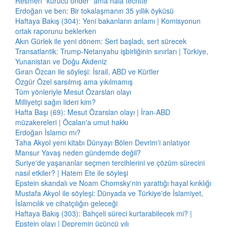
Resmen "kurucu önder" ama hâlâ tecritte
Erdoğan ve ben: Bir tokalaşmanın 35 yıllık öyküsü
Haftaya Bakış (304): Yeni bakanların anlamı | Komisyonun
ortak raporunu beklerken
Akın Gürlek ile yeni dönem: Sert başladı, sert sürecek
Transatlantik: Trump-Netanyahu işbirliğinin sınırları | Türkiye,
Yunanistan ve Doğu Akdeniz
Gıran Özcan ile söyleşi: İsrail, ABD ve Kürtler
Özgür Özel sarsılmış ama yıkılmamış
Tüm yönleriyle Mesut Özarslan olayı
Milliyetçi sağın lideri kim?
Hafta Başı (69): Mesut Özarslan olayı | İran-ABD
müzakereleri | Öcalan'a umut hakkı
Erdoğan İslamcı mı?
Taha Akyol yeni kitabı Dünyayı Bölen Devrim'i anlatıyor
Mansur Yavaş neden gündemde değil?
Suriye'de yaşananlar seçmen tercihlerini ve çözüm sürecini
nasıl etkiler? | Hatem Ete ile söyleşi
Epstein skandalı ve Noam Chomsky'nin yarattığı hayal kırıklığı
Mustafa Akyol ile söyleşi: Dünyada ve Türkiye'de İslamiyet,
İslamcılık ve cihatçılığın geleceği
Haftaya Bakış (303): Bahçeli süreci kurtarabilecek mi? |
Epstein olayı | Depremin üçüncü yılı