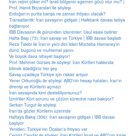
İran rejimi çöker mi? İsrail bölgenin egemen gücü olur mu? |
Prof. Hamit Bozarslan ile söyleşi
Erdoğan'ın yurtta barışa ne zaman ihtiyacı olacak?
Transatlantik: İran savaşının gidişatı | Halkbank davası tatlıya
bağlanıyor
İBB Davasının ilk gününden izlenimler: Usul esası belirler
Hafta Başı (73): İran savaşı ve Türkiye | İBB davası başladı
Reza Talebi ile İran'ın yeni dini lideri Mücteba Hamaney'in
dünü, bugünü ve muhtemel yarını
Ve büyük dava nihayet başlıyor!
Prof. Mehmet Gürses ile söyleşi: İran Kürtleri hakkında
bilmek istediğiniz her şey
Savaş uzadıkça Türkiye için riskler artıyor
Yener Orkunoğlu ile söyleşi: ABD'nin hesap hataları, İran'ın
direnişi ve Kürtlerin açmazı
İran savaşında kimi destekliyorsunuz?
İzmirliler Kürt sorunu ve çözüm sürecine nasıl bakıyor?
Serkan Turgut ile söyleşi
İran'da gözler Kürtlerin üzerinde
Haftaya Bakış (306): İran savaşının gidişatı | İBB davası
başlıyor
Yeniden: Türkiye'nin Öcalan'a ihtiyacı var
Cengiz Çandar ile söyleşi: İran Kürtleri İsrail ve ABD'nin ipiyle