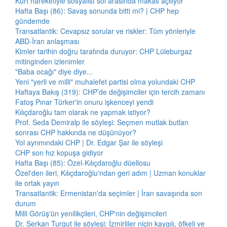
Kürt hareketiyle sosyalist sol arasında makas açılıyor
Hafta Başı (86): Savaş sonunda bitti mi? | CHP hep
gündemde
Transatlantik: Cevapsız sorular ve riskler: Tüm yönleriyle
ABD-İran anlaşması
Kimler tarihin doğru tarafında duruyor: CHP Lüleburgaz
mitinginden izlenimler
"Baba ocağı" diye diye...
Yeni "yerli ve milli" muhalefet partisi olma yolundaki CHP
Haftaya Bakış (319): CHP’de değişimciler için tercih zamanı
Fatoş Pınar Türker'in onuru işkenceyi yendi
Kılıçdaroğlu tam olarak ne yapmak istiyor?
Prof. Seda Demiralp ile söyleşi: Seçmen mutlak butlan
sonrası CHP hakkında ne düşünüyor?
Yol ayrımındaki CHP | Dr. Edgar Şar ile söyleşi
CHP son hız kopuşa gidiyor
Hafta Başı (85): Özel-Kılıçdaroğlu düellosu
Özel'den ileri, Kılıçdaroğlu'ndan geri adım | Uzman konuklar
ile ortak yayın
Transatlantik: Ermenistan'da seçimler | İran savaşında son
durum
Milli Görüş'ün yenilikçileri, CHP'nin değişimcileri
Dr. Serkan Turgut ile söyleşi: İzmirliler niçin kaygılı, öfkeli ve