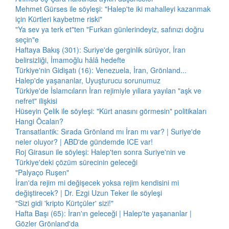
Mehmet Gürses ile söyleşi: "Halep'te iki mahalleyi kazanmak
için Kürtleri kaybetme riski"
"Ya sev ya terk et"ten "Furkan günlerindeyiz, safınızı doğru
seçin"e
Haftaya Bakış (301): Suriye'de gerginlik sürüyor, İran
belirsizliği, İmamoğlu hâlâ hedefte
Türkiye'nin Gidişatı (16): Venezuela, İran, Grönland...
Halep'de yaşananlar, Uyuşturucu sorunumuz
Türkiye'de İslamcıların İran rejimiyle yıllara yayılan "aşk ve
nefret" ilişkisi
Hüseyin Çelik ile söyleşi: "Kürt anasını görmesin" politikaları
Hangi Öcalan?
Transatlantik: Sırada Grönland mı İran mı var? | Suriye'de
neler oluyor? | ABD'de gündemde ICE var!
Roj Girasun ile söyleşi: Halep'ten sonra Suriye'nin ve
Türkiye'deki çözüm sürecinin geleceği
"Palyaço Ruşen"
İran'da rejim mi değişecek yoksa rejim kendisini mi
değiştirecek? | Dr. Ezgi Uzun Teker ile söyleşi
"Sizi gidi 'kripto Kürtçüler' sizi!"
Hafta Başı (65): İran'ın geleceği | Halep'te yaşananlar |
Gözler Grönland'da