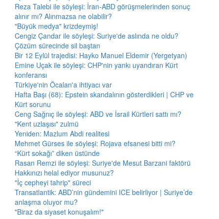
Reza Talebi ile söyleşi: İran-ABD görüşmelerinden sonuç
alınır mı? Alınmazsa ne olabilir?
"Büyük medya" krizdeymiş!
Cengiz Çandar ile söyleşi: Suriye'de aslında ne oldu?
Çözüm sürecinde sil baştan
Bir 12 Eylül trajedisi: Hayko Manuel Eldemir (Yergetyan)
Emine Uçak ile söyleşi: CHP'nin yankı uyandıran Kürt
konferansı
Türkiye'nin Öcalan'a ihtiyacı var
Hafta Başı (68): Epstein skandalının gösterdikleri | CHP ve
Kürt sorunu
Ceng Sağnıç ile söyleşi: ABD ve İsrail Kürtleri sattı mı?
"Kent uzlaşısı" zulmü
Yeniden: Mazlum Abdi realitesi
Mehmet Gürses ile söyleşi: Rojava efsanesi bitti mi?
“Kürt sokağı” diken üstünde
Rasan Remzi ile söyleşi: Suriye'de Mesut Barzani faktörü
Hakkınızı helal ediyor musunuz?
"İç cepheyi tahrip" süreci
Transatlantik: ABD’nin gündemini ICE belirliyor | Suriye’de
anlaşma oluyor mu?
"Biraz da siyaset konuşalım!"