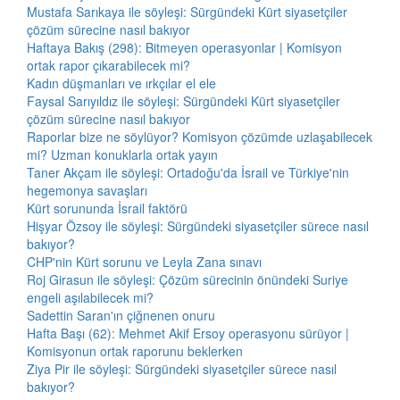
Mustafa Sarıkaya ile söyleşi: Sürgündeki Kürt siyasetçiler
çözüm sürecine nasıl bakıyor
Haftaya Bakış (298): Bitmeyen operasyonlar | Komisyon
ortak rapor çıkarabilecek mi?
Kadın düşmanları ve ırkçılar el ele
Faysal Sarıyıldız ile söyleşi: Sürgündeki Kürt siyasetçiler
çözüm sürecine nasıl bakıyor
Raporlar bize ne söylüyor? Komisyon çözümde uzlaşabilecek
mi? Uzman konuklarla ortak yayın
Taner Akçam ile söyleşi: Ortadoğu'da İsrail ve Türkiye'nin
hegemonya savaşları
Kürt sorununda İsrail faktörü
Hişyar Özsoy ile söyleşi: Sürgündeki siyasetçiler sürece nasıl
bakıyor?
CHP'nin Kürt sorunu ve Leyla Zana sınavı
Roj Girasun ile söyleşi: Çözüm sürecinin önündeki Suriye
engeli aşılabilecek mi?
Sadettin Saran'ın çiğnenen onuru
Hafta Başı (62): Mehmet Akif Ersoy operasyonu sürüyor |
Komisyonun ortak raporunu beklerken
Ziya Pir ile söyleşi: Sürgündeki siyasetçiler sürece nasıl
bakıyor?