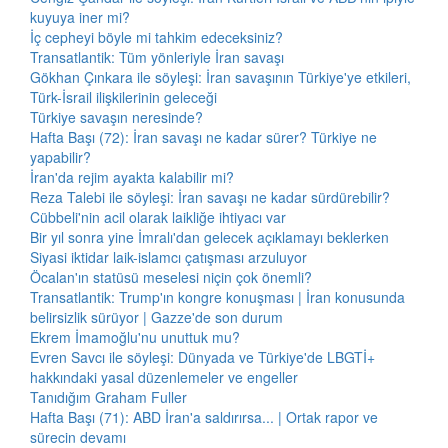
kuyuya iner mi?
İç cepheyi böyle mi tahkim edeceksiniz?
Transatlantik: Tüm yönleriyle İran savaşı
Gökhan Çınkara ile söyleşi: İran savaşının Türkiye'ye etkileri,
Türk-İsrail ilişkilerinin geleceği
Türkiye savaşın neresinde?
Hafta Başı (72): İran savaşı ne kadar sürer? Türkiye ne
yapabilir?
İran'da rejim ayakta kalabilir mi?
Reza Talebi ile söyleşi: İran savaşı ne kadar sürdürebilir?
Cübbeli'nin acil olarak laikliğe ihtiyacı var
Bir yıl sonra yine İmralı'dan gelecek açıklamayı beklerken
Siyasi iktidar laik-islamcı çatışması arzuluyor
Öcalan'ın statüsü meselesi niçin çok önemli?
Transatlantik: Trump'ın kongre konuşması | İran konusunda
belirsizlik sürüyor | Gazze'de son durum
Ekrem İmamoğlu'nu unuttuk mu?
Evren Savcı ile söyleşi: Dünyada ve Türkiye'de LBGTİ+
hakkındaki yasal düzenlemeler ve engeller
Tanıdığım Graham Fuller
Hafta Başı (71): ABD İran'a saldırırsa... | Ortak rapor ve
sürecin devamı