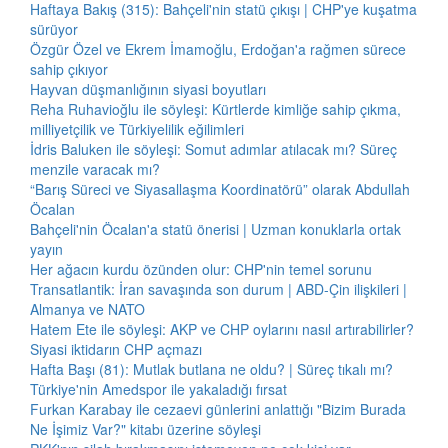
Haftaya Bakış (315): Bahçeli'nin statü çıkışı | CHP'ye kuşatma
sürüyor
Özgür Özel ve Ekrem İmamoğlu, Erdoğan'a rağmen sürece
sahip çıkıyor
Hayvan düşmanlığının siyasi boyutları
Reha Ruhavioğlu ile söyleşi: Kürtlerde kimliğe sahip çıkma,
milliyetçilik ve Türkiyelilik eğilimleri
İdris Baluken ile söyleşi: Somut adımlar atılacak mı? Süreç
menzile varacak mı?
“Barış Süreci ve Siyasallaşma Koordinatörü” olarak Abdullah
Öcalan
Bahçeli'nin Öcalan'a statü önerisi | Uzman konuklarla ortak
yayın
Her ağacın kurdu özünden olur: CHP'nin temel sorunu
Transatlantik: İran savaşında son durum | ABD-Çin ilişkileri |
Almanya ve NATO
Hatem Ete ile söyleşi: AKP ve CHP oylarını nasıl artırabilirler?
Siyasi iktidarın CHP açmazı
Hafta Başı (81): Mutlak butlana ne oldu? | Süreç tıkalı mı?
Türkiye'nin Amedspor ile yakaladığı fırsat
Furkan Karabay ile cezaevi günlerini anlattığı "Bizim Burada
Ne İşimiz Var?" kitabı üzerine söyleşi