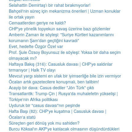
Selahattin Demirtaş'ı bir rahat bırakmıyorlar!
Bahçeli'nin süreç için mekanizma önerileri | Uzman konuklar
ile ortak yayın
Cemaatlerden geriye ne kaldı?
CHP'ye yönelik topyekun savaş üzerine bazı gözlemler
Amberin Zaman ile söyleşi: "Suriye Kürtleri kazanımlarını
korumanın Şam'dan geçtiğini kavradı"
Evet, hedefte Özgür Özel var
Prof. Şule Özsoy Boyunsuz ile söyleşi: Yoksa bir daha seçim
olmayacak mı?
Haftaya Bakış (316): Casusluk davası | CHP'ye saldırılar
tırmanıyor | Halk TV olayı
Mevcut yargı sistemi en ufak bir iyimserliğe bile izin vermiyor
Öcalan artık gazetecilere konuşmalı, ben talibim!
Acayip bir dava: Casus dediler "Jön Türk" çıktı
Transatlantik: Trump-Çin | Rusya'da muhalefetin yükselişi |
Türkiye'nin Afrika politikası
Uyduruk bir "casus davası"nın peşinde
Hafta Başı (82): CHP'ye kuşatma | Casusluk davası |
Öcalan'a statü
Süreçten geri dönüş yok mu sahiden?
Burcu Köksal'ın AKP'ye katılacak olmasının düşündürdükleri