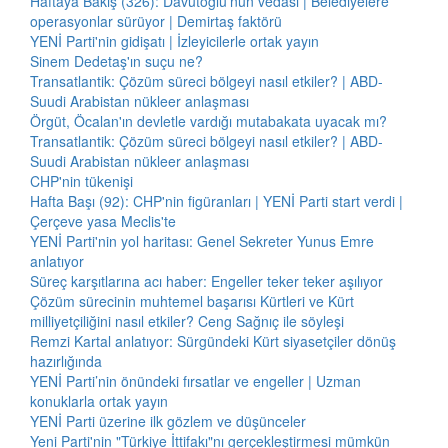
Haftaya Bakış (326): Davutoğlu'nun vedası | Belediyelere
operasyonlar sürüyor | Demirtaş faktörü
YENİ Parti'nin gidişatı | İzleyicilerle ortak yayın
Sinem Dedetaş'ın suçu ne?
Transatlantik: Çözüm süreci bölgeyi nasıl etkiler? | ABD-
Suudi Arabistan nükleer anlaşması
Örgüt, Öcalan'ın devletle vardığı mutabakata uyacak mı?
Transatlantik: Çözüm süreci bölgeyi nasıl etkiler? | ABD-
Suudi Arabistan nükleer anlaşması
CHP'nin tükenişi
Hafta Başı (92): CHP'nin figüranları | YENİ Parti start verdi |
Çerçeve yasa Meclis'te
YENİ Parti'nin yol haritası: Genel Sekreter Yunus Emre
anlatıyor
Süreç karşıtlarına acı haber: Engeller teker teker aşılıyor
Çözüm sürecinin muhtemel başarısı Kürtleri ve Kürt
milliyetçiliğini nasıl etkiler? Ceng Sağnıç ile söyleşi
Remzi Kartal anlatıyor: Sürgündeki Kürt siyasetçiler dönüş
hazırlığında
YENİ Parti’nin önündeki fırsatlar ve engeller | Uzman
konuklarla ortak yayın
YENİ Parti üzerine ilk gözlem ve düşünceler
Yeni Parti'nin "Türkiye İttifakı"nı gerçekleştirmesi mümkün