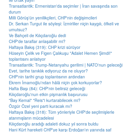
ile ortak yayın
Transatlantik: Ermenistan'da seçimler | İran savaşında son
durum
Milli Görüş'ün yenilikçileri, CHP'nin değişimcileri
Dr. Serkan Turgut ile söyleşi: İzmirliler niçin kaygılı, öfkeli ve
umutsuz?
Ve Bahçeli de Kılıçdaroğlu dedi
CHP'de taraflar anlaşabilir mi?
Haftaya Bakış (319): CHP krizi sürüyor
Hüseyin Çelik ve Figen Çalıkuşu "Adalet Hemen Şimdi!"
toplantısını anlatıyor
Transatlantik: Trump-Netanyahu gerilimi | NATO'nun geleceği
Evet, tarihe tanıklık ediyoruz da ne oluyor?
CHP'nin tarihi grup toplantısının ardından
Ekrem İmamoğlu'ndan hâlâ niçin çok korkuyorlar?
Hafta Başı (84): CHP'nin belirsiz geleceği
Kılıçdaroğlu'nun etkin pişmanlık başvurusu
"Bay Kemal" "Reis"i kurtarabilecek mi?
Özgür Özel yeni parti kuracak mı?
Haftaya Bakış (318): Tüm yönleriyle CHP'de seçilmişlerle
atanmışların mücadelesi
Kılıçdaroğlu aradığı adaleti dokuz yıl sonra buldu
Hani Kürt hareketi CHP'ye karşı Erdoğan'ın yanında saf