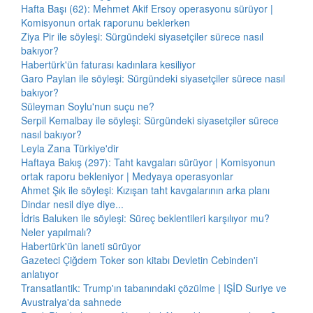
Hafta Başı (62): Mehmet Akif Ersoy operasyonu sürüyor |
Komisyonun ortak raporunu beklerken
Ziya Pir ile söyleşi: Sürgündeki siyasetçiler sürece nasıl
bakıyor?
Habertürk'ün faturası kadınlara kesiliyor
Garo Paylan ile söyleşi: Sürgündeki siyasetçiler sürece nasıl
bakıyor?
Süleyman Soylu'nun suçu ne?
Serpil Kemalbay ile söyleşi: Sürgündeki siyasetçiler sürece
nasıl bakıyor?
Leyla Zana Türkiye'dir
Haftaya Bakış (297): Taht kavgaları sürüyor | Komisyonun
ortak raporu bekleniyor | Medyaya operasyonlar
Ahmet Şık ile söyleşi: Kızışan taht kavgalarının arka planı
Dindar nesil diye diye...
İdris Baluken ile söyleşi: Süreç beklentileri karşılıyor mu?
Neler yapılmalı?
Habertürk'ün laneti sürüyor
Gazeteci Çiğdem Toker son kitabı Devletin Cebinden'i
anlatıyor
Transatlantik: Trump'ın tabanındaki çözülme | IŞİD Suriye ve
Avustralya'da sahnede