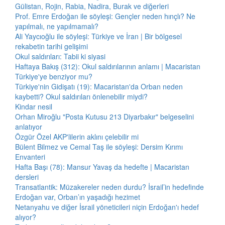
Gülistan, Rojin, Rabia, Nadira, Burak ve diğerleri
Prof. Emre Erdoğan ile söyleşi: Gençler neden hınçlı? Ne
yapılmalı, ne yapılmamalı?
Ali Yaycıoğlu ile söyleşi: Türkiye ve İran | Bir bölgesel
rekabetin tarihi gelişimi
Okul saldırıları: Tabii ki siyasi
Haftaya Bakış (312): Okul saldırılarının anlamı | Macaristan
Türkiye'ye benziyor mu?
Türkiye'nin Gidişatı (19): Macaristan'da Orban neden
kaybetti? Okul saldırıları önlenebilir miydi?
Kindar nesil
Orhan Miroğlu "Posta Kutusu 213 Diyarbakır" belgeselini
anlatıyor
Özgür Özel AKP'lilerin aklını çelebilir mi
Bülent Bilmez ve Cemal Taş ile söyleşi: Dersim Kırımı
Envanteri
Hafta Başı (78): Mansur Yavaş da hedefte | Macaristan
dersleri
Transatlantik: Müzakereler neden durdu? İsrail’in hedefinde
Erdoğan var, Orban’ın yaşadığı hezimet
Netanyahu ve diğer İsrail yöneticileri niçin Erdoğan'ı hedef
alıyor?