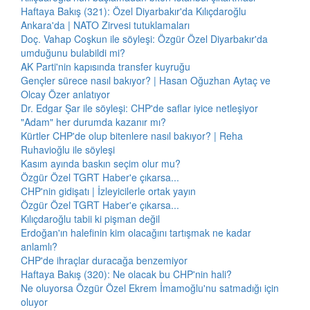
Haftaya Bakış (321): Özel Diyarbakır'da Kılıçdaroğlu
Ankara'da | NATO Zirvesi tutuklamaları
Doç. Vahap Coşkun ile söyleşi: Özgür Özel Diyarbakır'da
umduğunu bulabildi mi?
AK Parti'nin kapısında transfer kuyruğu
Gençler sürece nasıl bakıyor? | Hasan Oğuzhan Aytaç ve
Olcay Özer anlatıyor
Dr. Edgar Şar ile söyleşi: CHP'de saflar iyice netleşiyor
"Adam" her durumda kazanır mı?
Kürtler CHP'de olup bitenlere nasıl bakıyor? | Reha
Ruhavioğlu ile söyleşi
Kasım ayında baskın seçim olur mu?
Özgür Özel TGRT Haber'e çıkarsa...
CHP'nin gidişatı | İzleyicilerle ortak yayın
Özgür Özel TGRT Haber'e çıkarsa...
Kılıçdaroğlu tabii ki pişman değil
Erdoğan'ın halefinin kim olacağını tartışmak ne kadar
anlamlı?
CHP'de ihraçlar duracağa benzemiyor
Haftaya Bakış (320): Ne olacak bu CHP'nin hali?
Ne oluyorsa Özgür Özel Ekrem İmamoğlu'nu satmadığı için
oluyor