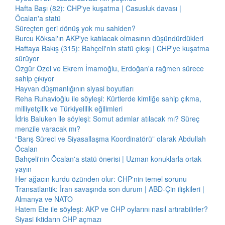
Hafta Başı (82): CHP'ye kuşatma | Casusluk davası |
Öcalan'a statü
Süreçten geri dönüş yok mu sahiden?
Burcu Köksal'ın AKP'ye katılacak olmasının düşündürdükleri
Haftaya Bakış (315): Bahçeli'nin statü çıkışı | CHP'ye kuşatma
sürüyor
Özgür Özel ve Ekrem İmamoğlu, Erdoğan'a rağmen sürece
sahip çıkıyor
Hayvan düşmanlığının siyasi boyutları
Reha Ruhavioğlu ile söyleşi: Kürtlerde kimliğe sahip çıkma,
milliyetçilik ve Türkiyelilik eğilimleri
İdris Baluken ile söyleşi: Somut adımlar atılacak mı? Süreç
menzile varacak mı?
“Barış Süreci ve Siyasallaşma Koordinatörü” olarak Abdullah
Öcalan
Bahçeli'nin Öcalan'a statü önerisi | Uzman konuklarla ortak
yayın
Her ağacın kurdu özünden olur: CHP'nin temel sorunu
Transatlantik: İran savaşında son durum | ABD-Çin ilişkileri |
Almanya ve NATO
Hatem Ete ile söyleşi: AKP ve CHP oylarını nasıl artırabilirler?
Siyasi iktidarın CHP açmazı