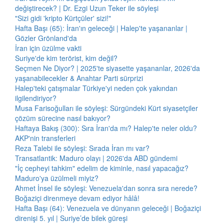
değiştirecek? | Dr. Ezgi Uzun Teker ile söyleşi
"Sizi gidi 'kripto Kürtçüler' sizi!"
Hafta Başı (65): İran'ın geleceği | Halep'te yaşananlar |
Gözler Grönland'da
İran için üzülme vakti
Suriye'de kim terörist, kim değil?
Seçmen Ne Diyor? | 2025'te siyasette yaşananlar, 2026'da
yaşanabilecekler & Anahtar Parti sürprizi
Halep'teki çatışmalar Türkiye'yi neden çok yakından
ilgilendiriyor?
Musa Farisoğulları ile söyleşi: Sürgündeki Kürt siyasetçiler
çözüm sürecine nasıl bakıyor?
Haftaya Bakış (300): Sıra İran'da mı? Halep'te neler oldu?
AKP'nin transferleri
Reza Talebi ile söyleşi: Sırada İran mı var?
Transatlantik: Maduro olayı | 2026'da ABD gündemi
"İç cepheyi tahkim" edelim de kiminle, nasıl yapacağız?
Maduro'ya üzülmeli miyiz?
Ahmet İnsel ile söyleşi: Venezuela'dan sonra sıra nerede?
Boğaziçi direnmeye devam ediyor hâlâ!
Hafta Başı (64): Venezuela ve dünyanın geleceği | Boğaziçi
direnişi 5. yıl | Suriye’de bilek güreşi