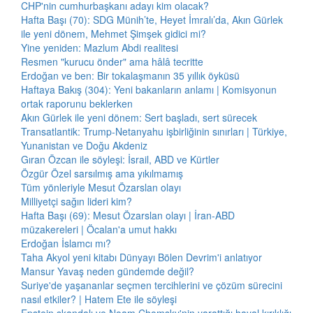
CHP'nin cumhurbaşkanı adayı kim olacak?
Hafta Başı (70): SDG Münih’te, Heyet İmralı’da, Akın Gürlek
ile yeni dönem, Mehmet Şimşek gidici mi?
Yine yeniden: Mazlum Abdi realitesi
Resmen "kurucu önder" ama hâlâ tecritte
Erdoğan ve ben: Bir tokalaşmanın 35 yıllık öyküsü
Haftaya Bakış (304): Yeni bakanların anlamı | Komisyonun
ortak raporunu beklerken
Akın Gürlek ile yeni dönem: Sert başladı, sert sürecek
Transatlantik: Trump-Netanyahu işbirliğinin sınırları | Türkiye,
Yunanistan ve Doğu Akdeniz
Gıran Özcan ile söyleşi: İsrail, ABD ve Kürtler
Özgür Özel sarsılmış ama yıkılmamış
Tüm yönleriyle Mesut Özarslan olayı
Milliyetçi sağın lideri kim?
Hafta Başı (69): Mesut Özarslan olayı | İran-ABD
müzakereleri | Öcalan'a umut hakkı
Erdoğan İslamcı mı?
Taha Akyol yeni kitabı Dünyayı Bölen Devrim'i anlatıyor
Mansur Yavaş neden gündemde değil?
Suriye'de yaşananlar seçmen tercihlerini ve çözüm sürecini
nasıl etkiler? | Hatem Ete ile söyleşi