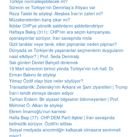
Türkiye normalleşebilecek mi?
Sürecin ve Türkiye'nin Demirtaş'a ihtiyacı var
Reza Talebi ile söyleşi: Ateşkes İran'ın zaferi mi?
Müzakerelerden barış çıkar mı?
İktidar CHP'ye yönelik saldırılarını şiddetlendiriyor
Haftaya Bakış (311): CHP'nin ara seçim kampanyası,
operasyonlar sürüyor, İran savaşında mola
Gizli tanıklar neye tanık, etkin pişmanlar neden pişman?
Dünyada ve Türkiye'de yaşananlar seçmenlerin duygularını
nasıl etkiliyor? | Prof. Seda Demiralp
Salı günleri Devlet Bahçeli dinlemek
19 Mart sürecinin birinci yılında Türkiye'nin ruh hali: Dr.
Erman Bakırcı ile söyleşi
Yılmaz Özdil olayı bize neler söylüyor?
Transatlantik: Zelensky'nin Ankara ve Şam ziyaretleri | Trump
İran'ı tehdit etmeye devam ediyor
Tarhan Erdem: Bir siyaset bilgesinin bilinmeyenleri | Prof.
Mehmet Ö. Alkan ile söyleşi
Ekrem İmamoğlu'nun karnesi
Hafta Başı (77): CHP-DEM Parti ilişkisi | İran savaşında
belirsizlik sürüyor, Özdil'in istifası
Sosyal medyada anonimliğin kalkacak olmasına sevinmeli
miyiz?