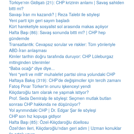
Türkiye'nin Gidişatı (21): CHP krizinin anlamı | Savaş sahiden
bitti mi?
Savaşı İran mı kazandı? | Reza Talebi ile söyleşi
Yeni parti için geri sayım başladı
Kürt hareketiyle sosyalist sol arasında makas açılıyor
Hafta Başı (86): Savaş sonunda bitti mi? | CHP hep
gündemde
Transatlantik: Cevapsız sorular ve riskler: Tüm yönleriyle
ABD-İran anlaşması
Kimler tarihin doğru tarafında duruyor: CHP Lüleburgaz
mitinginden izlenimler
"Baba ocağı" diye diye...
Yeni "yerli ve milli" muhalefet partisi olma yolundaki CHP
Haftaya Bakış (319): CHP’de değişimciler için tercih zamanı
Fatoş Pınar Türker'in onuru işkenceyi yendi
Kılıçdaroğlu tam olarak ne yapmak istiyor?
Prof. Seda Demiralp ile söyleşi: Seçmen mutlak butlan
sonrası CHP hakkında ne düşünüyor?
Yol ayrımındaki CHP | Dr. Edgar Şar ile söyleşi
CHP son hız kopuşa gidiyor
Hafta Başı (85): Özel-Kılıçdaroğlu düellosu
Özel'den ileri, Kılıçdaroğlu'ndan geri adım | Uzman konuklar