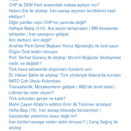
CHP ile DEM Parti arasındaki makas açılıyor mu?
Hatem Ete ile söyleşi: İran savaşı seçmen tercihlerini nasıl
etkiliyor?
Diğer partiler niçin CHP'nin yanında değil?
Haftaya Bakış (310): Ara seçim tartışmaları | İBB davasında
tahliyeler | İran savaşının gidişatı
Kim darbeci, kim değil?
Anahtar Parti Genel Başkanı Yavuz Ağıralioğlu ile özel yayın
Özgür Özel teslim olmuyor
Prof. Serhat Güvenç ile söyleşi: Montrö Boğazlar Sözleşmesi
nedir, ne değildir?
Türk hava sahasında düşürülen füzelerin sırrı
Dr. Hakan Şahin ile söyleşi: Tüm yönleriyle Adana'da kurulan
NATO Çok Ulsulu Kolordusu
Transatlantik: Müzakerelerin gidişatı | ABD'de İsrail lobisi |
Lübnan'da neler oluyor?
Türk solundan geriye ne kaldı?
Mahir Çayan Kitabı'nı editörü Emir Ali Türkmen anlatıyor
Hafta Başı (76): İran savaşı biteceğe benzemiyor |
Gazeteciler yeterince cesur değil mi?
İran kürtleri savaşa neden dahil olmuyor? | Ceng Sağnıç ile
söyleşi