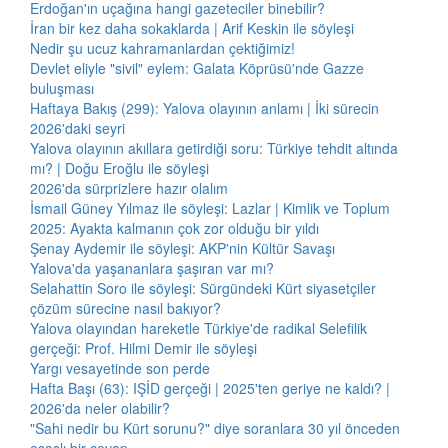
Erdoğan'ın uçağına hangi gazeteciler binebilir?
İran bir kez daha sokaklarda | Arif Keskin ile söyleşi
Nedir şu ucuz kahramanlardan çektiğimiz!
Devlet eliyle "sivil" eylem: Galata Köprüsü'nde Gazze
buluşması
Haftaya Bakış (299): Yalova olayının anlamı | İki sürecin
2026'daki seyri
Yalova olayının akıllara getirdiği soru: Türkiye tehdit altında
mı? | Doğu Eroğlu ile söyleşi
2026'da sürprizlere hazır olalım
İsmail Güney Yılmaz ile söyleşi: Lazlar | Kimlik ve Toplum
2025: Ayakta kalmanın çok zor olduğu bir yıldı
Şenay Aydemir ile söyleşi: AKP'nin Kültür Savaşı
Yalova'da yaşananlara şaşıran var mı?
Selahattin Soro ile söyleşi: Sürgündeki Kürt siyasetçiler
çözüm sürecine nasıl bakıyor?
Yalova olayından hareketle Türkiye'de radikal Selefilik
gerçeği: Prof. Hilmi Demir ile söyleşi
Yargı vesayetinde son perde
Hafta Başı (63): IŞİD gerçeği | 2025'ten geriye ne kaldı? |
2026'da neler olabilir?
"Sahi nedir bu Kürt sorunu?" diye soranlara 30 yıl önceden