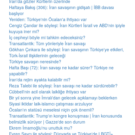
İran'da gözler Kürtlerin üzerinde
Haftaya Bakış (306): İran savaşının gidişatı | İBB davası
başlıyor
Yeniden: Türkiye'nin Öcalan'a ihtiyacı var
Cengiz Çandar ile söyleşi: İran Kürtleri İsrail ve ABD'nin ipiyle
kuyuya iner mi?
İç cepheyi böyle mi tahkim edeceksiniz?
Transatlantik: Tüm yönleriyle İran savaşı
Gökhan Çınkara ile söyleşi: İran savaşının Türkiye'ye etkileri,
Türk-İsrail ilişkilerinin geleceği
Türkiye savaşın neresinde?
Hafta Başı (72): İran savaşı ne kadar sürer? Türkiye ne
yapabilir?
İran'da rejim ayakta kalabilir mi?
Reza Talebi ile söyleşi: İran savaşı ne kadar sürdürebilir?
Cübbeli'nin acil olarak laikliğe ihtiyacı var
Bir yıl sonra yine İmralı'dan gelecek açıklamayı beklerken
Siyasi iktidar laik-islamcı çatışması arzuluyor
Öcalan'ın statüsü meselesi niçin çok önemli?
Transatlantik: Trump'ın kongre konuşması | İran konusunda
belirsizlik sürüyor | Gazze'de son durum
Ekrem İmamoğlu'nu unuttuk mu?
Evren Savcı ile söyleşi: Dünyada ve Türkiye'de LBGTİ+