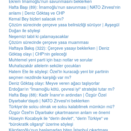
Ekrem İmamoğlu'nun savunmasını beklerken
Hafta Başı (89): İmamoğlu'nun savunması | NATO Zirvesi'nin
anlamı | Deniz Göktaş ve CHP
Kemal Bey bizleri salacak mı?
Çözüm sürecinde çerçeve yasa belirsizliği sürüyor | Ayşegül
Doğan ile söyleşi
Neşemizi tabii ki çalamayacaklar
Çözüm sürecinde çerçeve yasa muamması
Haftaya Bakış (322): Çerçeve yasayı beklerken | Deniz
Göktaş olayı | CHP'nin geleceği
Muhtemel yeni parti için bazı notlar ve sorular
Muhafazakâr ailelerin seküler çocukları
Hatem Ete ile söyleşi: Özel'in kuracağı yeni bir partinin
seçmen nezdinde karşılığı var mı?
Deniz Göktaş olayı: Meyve veren ağacı taşlıyorlar
Erdoğan'ın "İmamoğlu kötü, çevresi iyi" stratejisi tutar mı?
Hafta Başı (88): Kadir İnanır'ın ardından | Özgür Özel
Diyarbakır'daydı | NATO Zirvesi'ni beklerken
Türkiye'de solcu olmak ve solcu kalabilmek mümkün mü?
Özgür Özel'in Diyarbakır çıkartmasının anlam ve önemi
Hüseyin Kocabıyık ile "derin devlet", "derin Türkiye" ve
"bürokratik oligarşi" üzerine söyleşi
Kılıçdaroğlu'nun başlamadan biten İstanbul çıkartması