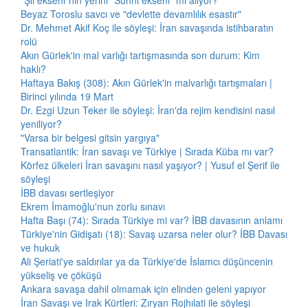
"Şii ekseni"nin yerini "Sünni ekseni" mi alıyor?
Beyaz Toroslu savcı ve "devlette devamlılık esastır"
Dr. Mehmet Akif Koç ile söyleşi: İran savaşında istihbaratın
rolü
Akın Gürlek'in mal varlığı tartışmasında son durum: Kim
haklı?
Haftaya Bakış (308): Akın Gürlek'in malvarlığı tartışmaları |
Birinci yılında 19 Mart
Dr. Ezgi Uzun Teker ile söyleşi: İran'da rejim kendisini nasıl
yeniliyor?
"Varsa bir belgesi gitsin yargıya"
Transatlantik: İran savaşı ve Türkiye | Sırada Küba mı var?
Körfez ülkeleri İran savaşını nasıl yaşıyor? | Yusuf el Şerif ile
söyleşi
İBB davası sertleşiyor
Ekrem İmamoğlu'nun zorlu sınavı
Hafta Başı (74): Sırada Türkiye mi var? İBB davasının anlamı
Türkiye'nin Gidişatı (18): Savaş uzarsa neler olur? İBB Davası
ve hukuk
Ali Şeriati'ye saldırılar ya da Türkiye'de İslamcı düşüncenin
yükseliş ve çöküşü
Ankara savaşa dahil olmamak için elinden geleni yapıyor
İran Savaşı ve Irak Kürtleri: Zıryan Rojhılati ile söyleşi