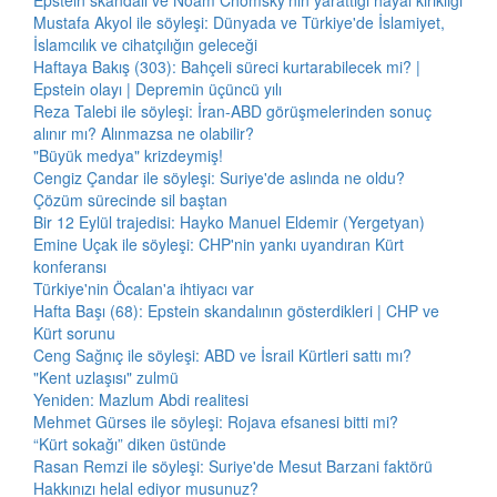
Epstein skandalı ve Noam Chomsky'nin yarattığı hayal kırıklığı
Mustafa Akyol ile söyleşi: Dünyada ve Türkiye'de İslamiyet,
İslamcılık ve cihatçılığın geleceği
Haftaya Bakış (303): Bahçeli süreci kurtarabilecek mi? |
Epstein olayı | Depremin üçüncü yılı
Reza Talebi ile söyleşi: İran-ABD görüşmelerinden sonuç
alınır mı? Alınmazsa ne olabilir?
"Büyük medya" krizdeymiş!
Cengiz Çandar ile söyleşi: Suriye'de aslında ne oldu?
Çözüm sürecinde sil baştan
Bir 12 Eylül trajedisi: Hayko Manuel Eldemir (Yergetyan)
Emine Uçak ile söyleşi: CHP'nin yankı uyandıran Kürt
konferansı
Türkiye'nin Öcalan'a ihtiyacı var
Hafta Başı (68): Epstein skandalının gösterdikleri | CHP ve
Kürt sorunu
Ceng Sağnıç ile söyleşi: ABD ve İsrail Kürtleri sattı mı?
"Kent uzlaşısı" zulmü
Yeniden: Mazlum Abdi realitesi
Mehmet Gürses ile söyleşi: Rojava efsanesi bitti mi?
“Kürt sokağı” diken üstünde
Rasan Remzi ile söyleşi: Suriye'de Mesut Barzani faktörü
Hakkınızı helal ediyor musunuz?