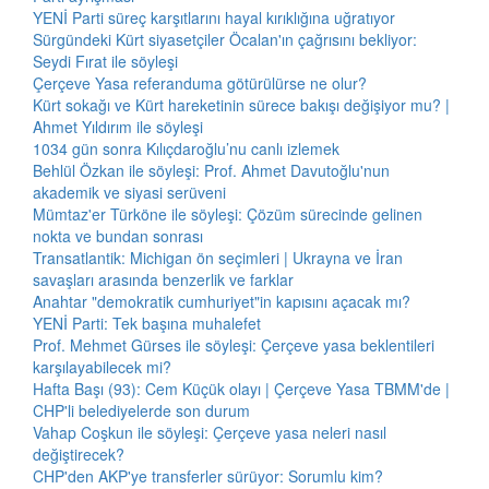
YENİ Parti süreç karşıtlarını hayal kırıklığına uğratıyor
Sürgündeki Kürt siyasetçiler Öcalan'ın çağrısını bekliyor:
Seydi Fırat ile söyleşi
Çerçeve Yasa referanduma götürülürse ne olur?
Kürt sokağı ve Kürt hareketinin sürece bakışı değişiyor mu? |
Ahmet Yıldırım ile söyleşi
1034 gün sonra Kılıçdaroğlu’nu canlı izlemek
Behlül Özkan ile söyleşi: Prof. Ahmet Davutoğlu'nun
akademik ve siyasi serüveni
Mümtaz'er Türköne ile söyleşi: Çözüm sürecinde gelinen
nokta ve bundan sonrası
Transatlantik: Michigan ön seçimleri | Ukrayna ve İran
savaşları arasında benzerlik ve farklar
Anahtar "demokratik cumhuriyet"in kapısını açacak mı?
YENİ Parti: Tek başına muhalefet
Prof. Mehmet Gürses ile söyleşi: Çerçeve yasa beklentileri
karşılayabilecek mi?
Hafta Başı (93): Cem Küçük olayı | Çerçeve Yasa TBMM'de |
CHP'li belediyelerde son durum
Vahap Coşkun ile söyleşi: Çerçeve yasa neleri nasıl
değiştirecek?
CHP'den AKP'ye transferler sürüyor: Sorumlu kim?