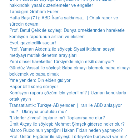
hakkındaki yasal düzenlemeler ve engeller
Tanıdığım Graham Fuller
Hafta Başı (71): ABD İran'a saldırırsa... | Ortak rapor ve
sürecin devamı
Prof. Betül Çelik ile söyleşi: Dünya örneklerinden hareketle
komisyon raporunun artıları ve eksileri
Evet, gazetecilik suçtur!
Prof. Yaman Akdeniz ile söyleşi: Siyasi iktidarın sosyal
medyayı mutlak denetim arayışları
Yeni dinsel hareketler Türkiye'de niçin etkili olamıyor?
Gündüz Vassaf ile söyleşi: Baba olmayı istemek, baba olmayı
beklemek ve baba olmak
Yine yeniden: Din elden gidiyor
Rapor bitti süreç sürüyor
Komisyon raporu çözüm için yeterli mi? | Uzman konuklarla
ortak yayın
Transatlantik: Türkiye-AB yeniden | İran ile ABD anlaşıyor
mu? | Ukrayna unutuldu mu?
"Liderler zirvesi" toplanır mı? Toplanırsa ne olur?
Ümit Akçay ile söyleşi: Mehmet Şimşek giderse neler olur?
Marco Rubio'nun yaptığını Hakan Fidan neden yapmıyor?
Prof. Üstün Ergüder ile söyleşi: Türkiye'de burjuvazi var mı?