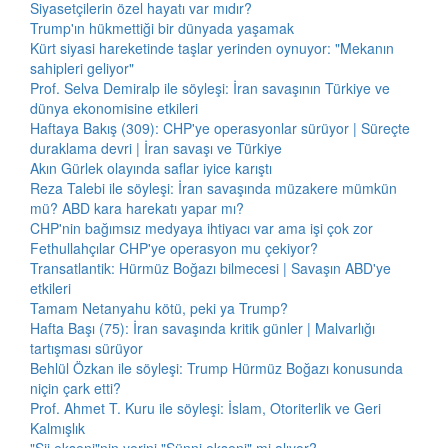
Siyasetçilerin özel hayatı var mıdır?
Trump'ın hükmettiği bir dünyada yaşamak
Kürt siyasi hareketinde taşlar yerinden oynuyor: "Mekanın
sahipleri geliyor"
Prof. Selva Demiralp ile söyleşi: İran savaşının Türkiye ve
dünya ekonomisine etkileri
Haftaya Bakış (309): CHP'ye operasyonlar sürüyor | Süreçte
duraklama devri | İran savaşı ve Türkiye
Akın Gürlek olayında saflar iyice karıştı
Reza Talebi ile söyleşi: İran savaşında müzakere mümkün
mü? ABD kara harekatı yapar mı?
CHP'nin bağımsız medyaya ihtiyacı var ama işi çok zor
Fethullahçılar CHP'ye operasyon mu çekiyor?
Transatlantik: Hürmüz Boğazı bilmecesi | Savaşın ABD'ye
etkileri
Tamam Netanyahu kötü, peki ya Trump?
Hafta Başı (75): İran savaşında kritik günler | Malvarlığı
tartışması sürüyor
Behlül Özkan ile söyleşi: Trump Hürmüz Boğazı konusunda
niçin çark etti?
Prof. Ahmet T. Kuru ile söyleşi: İslam, Otoriterlik ve Geri
Kalmışlık