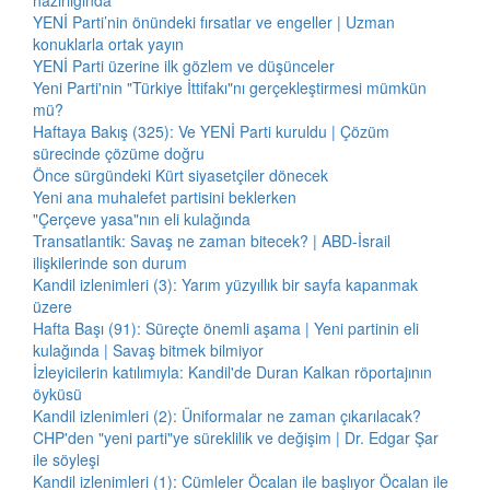
hazırlığında
YENİ Parti’nin önündeki fırsatlar ve engeller | Uzman
konuklarla ortak yayın
YENİ Parti üzerine ilk gözlem ve düşünceler
Yeni Parti'nin "Türkiye İttifakı"nı gerçekleştirmesi mümkün
mü?
Haftaya Bakış (325): Ve YENİ Parti kuruldu | Çözüm
sürecinde çözüme doğru
Önce sürgündeki Kürt siyasetçiler dönecek
Yeni ana muhalefet partisini beklerken
"Çerçeve yasa"nın eli kulağında
Transatlantik: Savaş ne zaman bitecek? | ABD-İsrail
ilişkilerinde son durum
Kandil izlenimleri (3): Yarım yüzyıllık bir sayfa kapanmak
üzere
Hafta Başı (91): Süreçte önemli aşama | Yeni partinin eli
kulağında | Savaş bitmek bilmiyor
İzleyicilerin katılımıyla: Kandil'de Duran Kalkan röportajının
öyküsü
Kandil izlenimleri (2): Üniformalar ne zaman çıkarılacak?
CHP'den "yeni parti"ye süreklilik ve değişim | Dr. Edgar Şar
ile söyleşi
Kandil izlenimleri (1): Cümleler Öcalan ile başlıyor Öcalan ile