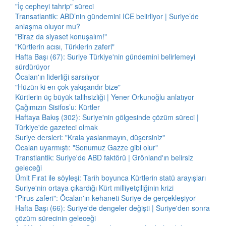
"İç cepheyi tahrip" süreci
Transatlantik: ABD’nin gündemini ICE belirliyor | Suriye’de
anlaşma oluyor mu?
"Biraz da siyaset konuşalım!"
"Kürtlerin acısı, Türklerin zaferi"
Hafta Başı (67): Suriye Türkiye'nin gündemini belirlemeyi
sürdürüyor
Öcalan'ın liderliği sarsılıyor
"Hüzün ki en çok yakışandır bize"
Kürtlerin üç büyük talihsizliği | Yener Orkunoğlu anlatıyor
Çağımızın Sisifos’u: Kürtler
Haftaya Bakış (302): Suriye'nin gölgesinde çözüm süreci |
Türkiye'de gazeteci olmak
Suriye dersleri: "Krala yaslanmayın, düşersiniz"
Öcalan uyarmıştı: "Sonumuz Gazze gibi olur"
Transtlantik: Suriye'de ABD faktörü | Grönland'ın belirsiz
geleceği
Ümit Fırat ile söyleşi: Tarih boyunca Kürtlerin statü arayışları
Suriye'nin ortaya çıkardığı Kürt milliyetçiliğinin krizi
"Pirus zaferi": Öcalan'ın kehaneti Suriye de gerçekleşiyor
Hafta Başı (66): Suriye'de dengeler değişti | Suriye'den sonra
çözüm sürecinin geleceği