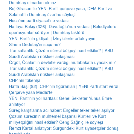
Demirtaş olmadan olmaz
Roj Girasun ile YENİ Parti, çerçeve yasa, DEM Parti ve
Selahattin Demirtaş üzerine söyleşi
Hoca'nın parti siyasetine vedası
Haftaya Bakış (326): Davutoğlu'nun vedası | Belediyelere
operasyonlar sürüyor | Demirtaş faktörü
YENİ Parti'nin gidişatı | İzleyicilerle ortak yayın
Sinem Dedetaş'ın suçu ne?
Transatlantik: Çözüm süreci bölgeyi nasıl etkiler? | ABD-
Suudi Arabistan nükleer anlaşması
Örgüt, Öcalan'ın devletle vardığı mutabakata uyacak mı?
Transatlantik: Çözüm süreci bölgeyi nasıl etkiler? | ABD-
Suudi Arabistan nükleer anlaşması
CHP'nin tükenişi
Hafta Başı (92): CHP'nin figüranları | YENİ Parti start verdi |
Çerçeve yasa Meclis'te
YENİ Parti'nin yol haritası: Genel Sekreter Yunus Emre
anlatıyor
Süreç karşıtlarına acı haber: Engeller teker teker aşılıyor
Çözüm sürecinin muhtemel başarısı Kürtleri ve Kürt
milliyetçiliğini nasıl etkiler? Ceng Sağnıç ile söyleşi
Remzi Kartal anlatıyor: Sürgündeki Kürt siyasetçiler dönüş