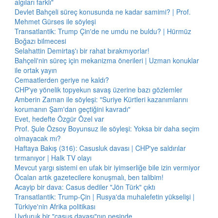
algıları farklı"
Devlet Bahçeli süreç konusunda ne kadar samimi? | Prof.
Mehmet Gürses ile söyleşi
Transatlantik: Trump Çin'de ne umdu ne buldu? | Hürmüz
Boğazı bilmecesi
Selahattin Demirtaş'ı bir rahat bırakmıyorlar!
Bahçeli'nin süreç için mekanizma önerileri | Uzman konuklar
ile ortak yayın
Cemaatlerden geriye ne kaldı?
CHP'ye yönelik topyekun savaş üzerine bazı gözlemler
Amberin Zaman ile söyleşi: "Suriye Kürtleri kazanımlarını
korumanın Şam'dan geçtiğini kavradı"
Evet, hedefte Özgür Özel var
Prof. Şule Özsoy Boyunsuz ile söyleşi: Yoksa bir daha seçim
olmayacak mı?
Haftaya Bakış (316): Casusluk davası | CHP'ye saldırılar
tırmanıyor | Halk TV olayı
Mevcut yargı sistemi en ufak bir iyimserliğe bile izin vermiyor
Öcalan artık gazetecilere konuşmalı, ben talibim!
Acayip bir dava: Casus dediler "Jön Türk" çıktı
Transatlantik: Trump-Çin | Rusya'da muhalefetin yükselişi |
Türkiye'nin Afrika politikası
Uyduruk bir "casus davası"nın peşinde