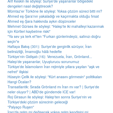
Arif Keskin ile söyleşi: Suriye'de yaşananlar bölgedeki
dengeleri nasıl değiştirecek?
Mümtaz'er Türköne ile söyleşi: Yoksa çözüm süreci bitti mi?
Ahmed eş-Şara'nın yakaladığı ve kaçırmakta olduğu fırsat
Ahmed eş-Şara hakkında aykırı düşünceler
Mehmet Gürses ile söyleşi: "Halep'te iki mahalleyi kazanmak
için Kürtleri kaybetme riski"
"Ya sev ya terk et"ten "Furkan günlerindeyiz, safınızı doğru
seçin"e
Haftaya Bakış (301): Suriye'de gerginlik sürüyor, İran
belirsizliği, İmamoğlu hâlâ hedefte
Türkiye'nin Gidişatı (16): Venezuela, İran, Grönland...
Halep'de yaşananlar, Uyuşturucu sorunumuz
Türkiye'de İslamcıların İran rejimiyle yıllara yayılan "aşk ve
nefret" ilişkisi
Hüseyin Çelik ile söyleşi: "Kürt anasını görmesin" politikaları
Hangi Öcalan?
Transatlantik: Sırada Grönland mı İran mı var? | Suriye'de
neler oluyor? | ABD'de gündemde ICE var!
Roj Girasun ile söyleşi: Halep'ten sonra Suriye'nin ve
Türkiye'deki çözüm sürecinin geleceği
"Palyaço Ruşen"
İran'da rejim mi değişecek yoksa rejim kendisini mi