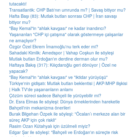
tutacaktı!
Transatlantik: CHP Batı'nın umrunda mı? | Savaş bitiyor mu?
Hafta Başı (83): Mutlak butlan sonrası CHP | İran savaşı
bitiyor mu?
"Bay Kemal"in "ahlak kavgası" ne kadar inandırıcı?
Yaşananları "CHP içi çatışma" olarak göstermeye çalışanlar
ne amaçlıyor?
Özgür Özel Ekrem İmamoğlu'nu terk eder mi?
Sahadaki Kimlik: Amedspor | Vahap Coşkun ile söyleşi
Mutlak butlan Erdoğan'ın derdine derman olur mu?
Haftaya Bakış (317): Kılıçdaroğlu geri dönüyor | Özel ne
yapacak?
"Bay Kemal"in "ahlak kavgası" ve "iktidar yürüyüşü"
Türkiye'nin gidişatı: Mutlak butlan beklentisi | AKP-MHP ilişkisi
| Halk TV'de yaşananların anlamı
Çözüm süreci sadece Bahçeli ile yürüyebilir mi?
Dr. Esra Elmas ile söyleşi: Dünya örneklerinden hareketle
Bahçeli'nin mekanizma önerileri
Burak Bilgehan Özpek ile söyleşi: "Öcalan’ı merkeze alan bir
süreç AKP için çok riskli"
Rasim Ozan Kütahyalı için üzülmeli miyiz?
Edgar Şar ile söyleşi: "Bahçeli ve Erdoğan'ın süreçte risk