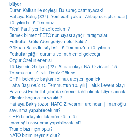
bitiyor
Duran Kalkan ile söyleşi: Bu süreç batmayacak!
Haftaya Bakış (324): Yeni parti yolda | Ahbap soruşturması |
10. yılında 15 Temmuz
"Yeni Parti" yeni olabilecek mi?
Bitmek bilmez “FETÖ’nün siyasi ayağı” tartışmaları
Fethullah Gülen'den geriye neler kaldı?
Gökhan Bacık ile söyleşi: 15 Temmuz'un 10. yılında
Fethullahçılığın durumu ve muhtemel geleceği
Özgür Özel'in enerjisi
Türkiye'nin Gidişatı (22): Ahbap olayı, NATO zirvesi, 15
Temmuz'un 10. yılı, Deniz Göktaş
CHP'li belediye başkanı olmak ateşten gömlek
Hafta Başı (90): 15 Temmuz'un 10. yılı | Haluk Levent olayı
Bazı eski Fethullahçılar da sürece dahil olmak istiyor ancak...
Silahlar boşuna mı yakıldı?
Haftaya Bakış (323): NATO Zirvesi'nin ardından | İmamoğlu
savunma yapabilecek mi?
CHP'de ortayolculuk mümkün mü?
İmamoğlu savunma yapabilecek mi?
Trump bizi niçin öptü?
NATO bizim neyimiz olur?