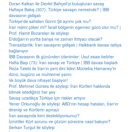
Duran Kalkan ile Devlet Bahçeli'yi buluşturan savaş
Haftaya Bakış (307): Türkiye savaşın neresinde? | İBB
davasının gidişatı
Türkiye'de sahiden Sünni-Şii ayrımı yok mu?
İran rejimi çöker mi? İsrail bölgenin egemen gücü olur mu? |
Prof. Hamit Bozarslan ile söyleşi
Erdoğan'ın yurtta barışa ne zaman ihtiyacı olacak?
Transatlantik: İran savaşının gidişatı | Halkbank davası tatlıya
bağlanıyor
İBB Davasının ilk gününden izlenimler: Usul esası belirler
Hafta Başı (73): İran savaşı ve Türkiye | İBB davası başladı
Reza Talebi ile İran'ın yeni dini lideri Mücteba Hamaney'in
dünü, bugünü ve muhtemel yarını
Ve büyük dava nihayet başlıyor!
Prof. Mehmet Gürses ile söyleşi: İran Kürtleri hakkında
bilmek istediğiniz her şey
Savaş uzadıkça Türkiye için riskler artıyor
Yener Orkunoğlu ile söyleşi: ABD'nin hesap hataları, İran'ın
direnişi ve Kürtlerin açmazı
İran savaşında kimi destekliyorsunuz?
İzmirliler Kürt sorunu ve çözüm sürecine nasıl bakıyor?
Serkan Turgut ile söyleşi