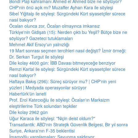
Bondi Plajı kahramanı Ahmed el Ahmed bize ne söylüyor?
CHP'nin önü açık mı? Muzaffer Ayhan Kara ile söyleşi
Sibel Yiğitalp ile söyleşi: Sürgündeki Kürt siyasetçiler sürece
nasıl bakıyor?
Öcalan olunca zor, Öcalan olmayınca imkansız
Türkiye'nin Gidişatı (15): Nerden çıktı bu Yeşil? Bütçe bize ne
söylüyor? Gazeteci tutuklamaları
Mehmet Akif Ersoy'un yalnızlığı
19 Mart sonrası seçmen tercihleri nasıl değişti? İzmir örneği:
Dr. Serkan Turgut ile söyleşi
Dile kolay 4600 gün: İBB Davası bitmeyeceğe benziyor
Remzi Kartal ile söyleşi: Sürgündeki Kürt siyasetçiler sürece
nasıl bakıyor?
Haftaya Bakış (296): Süreç sürüyor mu? | CHP'nin yeni
yüzleri | Medyada operasyonlar sürüyor
Habertürk'ün laneti
Prof. Erol Katırcıoğlu ile söyleşi: Öcalan'ın Marksizm
eleştirilerine Türk solundan tepkiler
Dile kolay 2962 gün
Uğur Karaca ile söyleşi: "Niçin deist oldum?"
Transatlantik: ABD'nin Stratejik Güvenlik Belgesi, Bir yıl sonra
Suriye, Ankara'nın F-35 beklentisi
İmamoğlu yargılamaları: Savunma saldırıyor