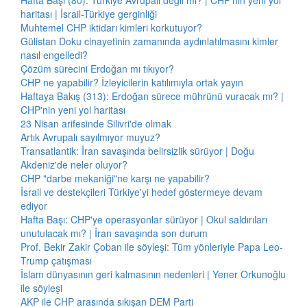
Hafta Başı (80): Türkiye Avrupalı değil mi? | CHP'nin yeni yol
haritası | İsrail-Türkiye gerginliği
Muhtemel CHP iktidarı kimleri korkutuyor?
Gülistan Doku cinayetinin zamanında aydınlatılmasını kimler
nasıl engelledi?
Çözüm sürecini Erdoğan mı tıkıyor?
CHP ne yapabilir? İzleyicilerin katılımıyla ortak yayın
Haftaya Bakış (313): Erdoğan sürece mührünü vuracak mı? |
CHP'nin yeni yol haritası
23 Nisan arifesinde Silivri'de olmak
Artık Avrupalı sayılmıyor muyuz?
Transatlantik: İran savaşında belirsizlik sürüyor | Doğu
Akdeniz'de neler oluyor?
CHP "darbe mekaniği"ne karşı ne yapabilir?
İsrail ve destekçileri Türkiye'yi hedef göstermeye devam
ediyor
Hafta Başı: CHP'ye operasyonlar sürüyor | Okul saldırıları
unutulacak mı? | İran savaşında son durum
Prof. Bekir Zakir Çoban ile söyleşi: Tüm yönleriyle Papa Leo-
Trump çatışması
İslam dünyasının geri kalmasının nedenleri | Yener Orkunoğlu
ile söyleşi
AKP ile CHP arasında sıkışan DEM Parti