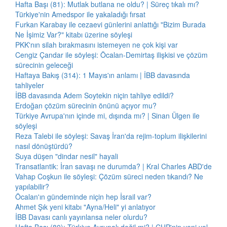
Hafta Başı (81): Mutlak butlana ne oldu? | Süreç tıkalı mı?
Türkiye'nin Amedspor ile yakaladığı fırsat
Furkan Karabay ile cezaevi günlerini anlattığı "Bizim Burada
Ne İşimiz Var?" kitabı üzerine söyleşi
PKK'nın silah bırakmasını istemeyen ne çok kişi var
Cengiz Çandar ile söyleşi: Öcalan-Demirtaş ilişkisi ve çözüm
sürecinin geleceği
Haftaya Bakış (314): 1 Mayıs'ın anlamı | İBB davasında
tahliyeler
İBB davasında Adem Soytekin niçin tahliye edildi?
Erdoğan çözüm sürecinin önünü açıyor mu?
Türkiye Avrupa'nın içinde mi, dışında mı? | Sinan Ülgen ile
söyleşi
Reza Talebi ile söyleşi: Savaş İran'da rejim-toplum ilişkilerini
nasıl dönüştürdü?
Suya düşen "dindar nesil" hayali
Transatlantik: İran savaşı ne durumda? | Kral Charles ABD'de
Vahap Coşkun ile söyleşi: Çözüm süreci neden tıkandı? Ne
yapılabilir?
Öcalan'ın gündeminde niçin hep İsrail var?
Ahmet Şık yeni kitabı "Ayna/Heli" yi anlatıyor
İBB Davası canlı yayınlansa neler olurdu?