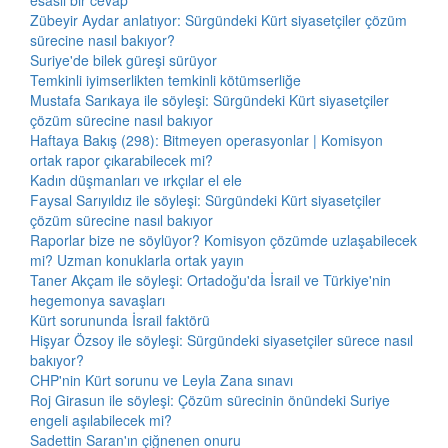
esaslı bir cevap
Zübeyir Aydar anlatıyor: Sürgündeki Kürt siyasetçiler çözüm
sürecine nasıl bakıyor?
Suriye'de bilek güreşi sürüyor
Temkinli iyimserlikten temkinli kötümserliğe
Mustafa Sarıkaya ile söyleşi: Sürgündeki Kürt siyasetçiler
çözüm sürecine nasıl bakıyor
Haftaya Bakış (298): Bitmeyen operasyonlar | Komisyon
ortak rapor çıkarabilecek mi?
Kadın düşmanları ve ırkçılar el ele
Faysal Sarıyıldız ile söyleşi: Sürgündeki Kürt siyasetçiler
çözüm sürecine nasıl bakıyor
Raporlar bize ne söylüyor? Komisyon çözümde uzlaşabilecek
mi? Uzman konuklarla ortak yayın
Taner Akçam ile söyleşi: Ortadoğu'da İsrail ve Türkiye'nin
hegemonya savaşları
Kürt sorununda İsrail faktörü
Hişyar Özsoy ile söyleşi: Sürgündeki siyasetçiler sürece nasıl
bakıyor?
CHP'nin Kürt sorunu ve Leyla Zana sınavı
Roj Girasun ile söyleşi: Çözüm sürecinin önündeki Suriye
engeli aşılabilecek mi?
Sadettin Saran'ın çiğnenen onuru