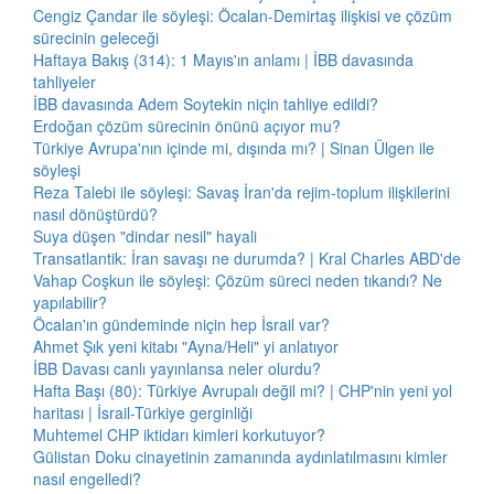
Cengiz Çandar ile söyleşi: Öcalan-Demirtaş ilişkisi ve çözüm
sürecinin geleceği
Haftaya Bakış (314): 1 Mayıs'ın anlamı | İBB davasında
tahliyeler
İBB davasında Adem Soytekin niçin tahliye edildi?
Erdoğan çözüm sürecinin önünü açıyor mu?
Türkiye Avrupa'nın içinde mi, dışında mı? | Sinan Ülgen ile
söyleşi
Reza Talebi ile söyleşi: Savaş İran'da rejim-toplum ilişkilerini
nasıl dönüştürdü?
Suya düşen "dindar nesil" hayali
Transatlantik: İran savaşı ne durumda? | Kral Charles ABD'de
Vahap Coşkun ile söyleşi: Çözüm süreci neden tıkandı? Ne
yapılabilir?
Öcalan'ın gündeminde niçin hep İsrail var?
Ahmet Şık yeni kitabı "Ayna/Heli" yi anlatıyor
İBB Davası canlı yayınlansa neler olurdu?
Hafta Başı (80): Türkiye Avrupalı değil mi? | CHP'nin yeni yol
haritası | İsrail-Türkiye gerginliği
Muhtemel CHP iktidarı kimleri korkutuyor?
Gülistan Doku cinayetinin zamanında aydınlatılmasını kimler
nasıl engelledi?