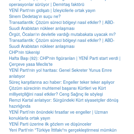
operasyonlar sürüyor | Demirtaş faktörü
YENİ Parti'nin gidişatı | İzleyicilerle ortak yayın
Sinem Dedetaş'ın suçu ne?
Transatlantik: Çözüm süreci bölgeyi nasıl etkiler? | ABD-
Suudi Arabistan nükleer anlaşması
Örgüt, Öcalan'ın devletle vardığı mutabakata uyacak mı?
Transatlantik: Çözüm süreci bölgeyi nasıl etkiler? | ABD-
Suudi Arabistan nükleer anlaşması
CHP'nin tükenişi
Hafta Başı (92): CHP'nin figüranları | YENİ Parti start verdi |
Çerçeve yasa Meclis'te
YENİ Parti'nin yol haritası: Genel Sekreter Yunus Emre
anlatıyor
Süreç karşıtlarına acı haber: Engeller teker teker aşılıyor
Çözüm sürecinin muhtemel başarısı Kürtleri ve Kürt
milliyetçiliğini nasıl etkiler? Ceng Sağnıç ile söyleşi
Remzi Kartal anlatıyor: Sürgündeki Kürt siyasetçiler dönüş
hazırlığında
YENİ Parti’nin önündeki fırsatlar ve engeller | Uzman
konuklarla ortak yayın
YENİ Parti üzerine ilk gözlem ve düşünceler
Yeni Parti'nin "Türkiye İttifakı"nı gerçekleştirmesi mümkün