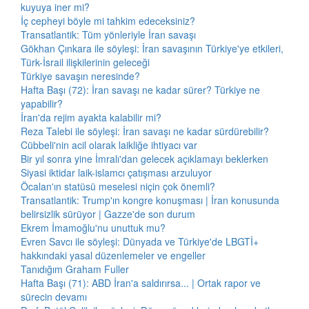
kuyuya iner mi?
İç cepheyi böyle mi tahkim edeceksiniz?
Transatlantik: Tüm yönleriyle İran savaşı
Gökhan Çınkara ile söyleşi: İran savaşının Türkiye'ye etkileri,
Türk-İsrail ilişkilerinin geleceği
Türkiye savaşın neresinde?
Hafta Başı (72): İran savaşı ne kadar sürer? Türkiye ne
yapabilir?
İran'da rejim ayakta kalabilir mi?
Reza Talebi ile söyleşi: İran savaşı ne kadar sürdürebilir?
Cübbeli'nin acil olarak laikliğe ihtiyacı var
Bir yıl sonra yine İmralı'dan gelecek açıklamayı beklerken
Siyasi iktidar laik-islamcı çatışması arzuluyor
Öcalan'ın statüsü meselesi niçin çok önemli?
Transatlantik: Trump'ın kongre konuşması | İran konusunda
belirsizlik sürüyor | Gazze'de son durum
Ekrem İmamoğlu'nu unuttuk mu?
Evren Savcı ile söyleşi: Dünyada ve Türkiye'de LBGTİ+
hakkındaki yasal düzenlemeler ve engeller
Tanıdığım Graham Fuller
Hafta Başı (71): ABD İran'a saldırırsa... | Ortak rapor ve
sürecin devamı