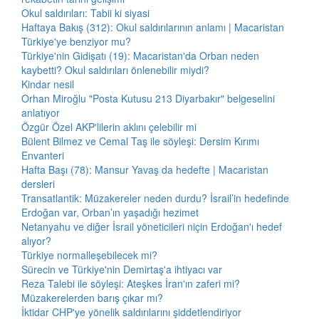
Okul saldırıları: Tabii ki siyasi
Haftaya Bakış (312): Okul saldırılarının anlamı | Macaristan
Türkiye'ye benziyor mu?
Türkiye'nin Gidişatı (19): Macaristan'da Orban neden
kaybetti? Okul saldırıları önlenebilir miydi?
Kindar nesil
Orhan Miroğlu "Posta Kutusu 213 Diyarbakır" belgeselini
anlatıyor
Özgür Özel AKP'lilerin aklını çelebilir mi
Bülent Bilmez ve Cemal Taş ile söyleşi: Dersim Kırımı
Envanteri
Hafta Başı (78): Mansur Yavaş da hedefte | Macaristan
dersleri
Transatlantik: Müzakereler neden durdu? İsrail’in hedefinde
Erdoğan var, Orban’ın yaşadığı hezimet
Netanyahu ve diğer İsrail yöneticileri niçin Erdoğan'ı hedef
alıyor?
Türkiye normalleşebilecek mi?
Sürecin ve Türkiye'nin Demirtaş'a ihtiyacı var
Reza Talebi ile söyleşi: Ateşkes İran'ın zaferi mi?
Müzakerelerden barış çıkar mı?
İktidar CHP'ye yönelik saldırılarını şiddetlendiriyor