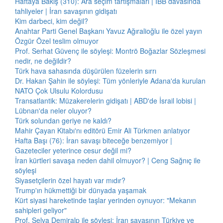
Haftaya Bakış (310): Ara seçim tartışmaları | İBB davasında
tahliyeler | İran savaşının gidişatı
Kim darbeci, kim değil?
Anahtar Parti Genel Başkanı Yavuz Ağıralioğlu ile özel yayın
Özgür Özel teslim olmuyor
Prof. Serhat Güvenç ile söyleşi: Montrö Boğazlar Sözleşmesi
nedir, ne değildir?
Türk hava sahasında düşürülen füzelerin sırrı
Dr. Hakan Şahin ile söyleşi: Tüm yönleriyle Adana'da kurulan
NATO Çok Ulsulu Kolordusu
Transatlantik: Müzakerelerin gidişatı | ABD'de İsrail lobisi |
Lübnan'da neler oluyor?
Türk solundan geriye ne kaldı?
Mahir Çayan Kitabı'nı editörü Emir Ali Türkmen anlatıyor
Hafta Başı (76): İran savaşı biteceğe benzemiyor |
Gazeteciler yeterince cesur değil mi?
İran kürtleri savaşa neden dahil olmuyor? | Ceng Sağnıç ile
söyleşi
Siyasetçilerin özel hayatı var mıdır?
Trump'ın hükmettiği bir dünyada yaşamak
Kürt siyasi hareketinde taşlar yerinden oynuyor: "Mekanın
sahipleri geliyor"
Prof. Selva Demiralp ile söyleşi: İran savaşının Türkiye ve