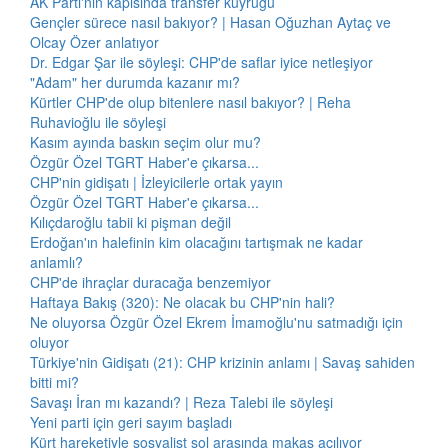
AK Parti'nin kapısında transfer kuyruğu
Gençler sürece nasıl bakıyor? | Hasan Oğuzhan Aytaç ve
Olcay Özer anlatıyor
Dr. Edgar Şar ile söyleşi: CHP'de saflar iyice netleşiyor
"Adam" her durumda kazanır mı?
Kürtler CHP'de olup bitenlere nasıl bakıyor? | Reha
Ruhavioğlu ile söyleşi
Kasım ayında baskın seçim olur mu?
Özgür Özel TGRT Haber'e çıkarsa...
CHP'nin gidişatı | İzleyicilerle ortak yayın
Özgür Özel TGRT Haber'e çıkarsa...
Kılıçdaroğlu tabii ki pişman değil
Erdoğan'ın halefinin kim olacağını tartışmak ne kadar
anlamlı?
CHP'de ihraçlar duracağa benzemiyor
Haftaya Bakış (320): Ne olacak bu CHP'nin hali?
Ne oluyorsa Özgür Özel Ekrem İmamoğlu'nu satmadığı için
oluyor
Türkiye'nin Gidişatı (21): CHP krizinin anlamı | Savaş sahiden
bitti mi?
Savaşı İran mı kazandı? | Reza Talebi ile söyleşi
Yeni parti için geri sayım başladı
Kürt hareketiyle sosyalist sol arasında makas açılıyor