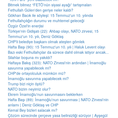
Bitmek bilmez “FETÖ’nün siyasi ayağı” tartışmaları
Fethullah Gülen'den geriye neler kaldı?
Gökhan Bacık ile söyleşi: 15 Temmuz'un 10. yılında
Fethullahçılığın durumu ve muhtemel geleceği
Özgür Özel'in enerjisi
Türkiye'nin Gidişatı (22): Ahbap olayı, NATO zirvesi, 15
Temmuz'un 10. yılı, Deniz Göktaş
CHP'li belediye başkanı olmak ateşten gömlek
Hafta Başı (90): 15 Temmuz'un 10. yılı | Haluk Levent olayı
Bazı eski Fethullahçılar da sürece dahil olmak istiyor ancak...
Silahlar boşuna mı yakıldı?
Haftaya Bakış (323): NATO Zirvesi'nin ardından | İmamoğlu
savunma yapabilecek mi?
CHP'de ortayolculuk mümkün mü?
İmamoğlu savunma yapabilecek mi?
Trump bizi niçin öptü?
NATO bizim neyimiz olur?
Ekrem İmamoğlu'nun savunmasını beklerken
Hafta Başı (89): İmamoğlu'nun savunması | NATO Zirvesi'nin
anlamı | Deniz Göktaş ve CHP
Kemal Bey bizleri salacak mı?
Çözüm sürecinde çerçeve yasa belirsizliği sürüyor | Ayşegül