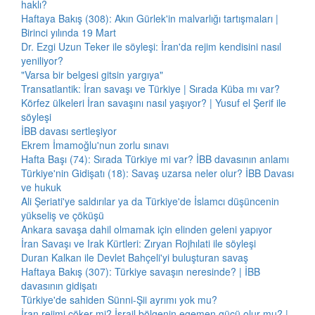
haklı?
Haftaya Bakış (308): Akın Gürlek'in malvarlığı tartışmaları |
Birinci yılında 19 Mart
Dr. Ezgi Uzun Teker ile söyleşi: İran'da rejim kendisini nasıl
yeniliyor?
"Varsa bir belgesi gitsin yargıya"
Transatlantik: İran savaşı ve Türkiye | Sırada Küba mı var?
Körfez ülkeleri İran savaşını nasıl yaşıyor? | Yusuf el Şerif ile
söyleşi
İBB davası sertleşiyor
Ekrem İmamoğlu'nun zorlu sınavı
Hafta Başı (74): Sırada Türkiye mi var? İBB davasının anlamı
Türkiye'nin Gidişatı (18): Savaş uzarsa neler olur? İBB Davası
ve hukuk
Ali Şeriati'ye saldırılar ya da Türkiye'de İslamcı düşüncenin
yükseliş ve çöküşü
Ankara savaşa dahil olmamak için elinden geleni yapıyor
İran Savaşı ve Irak Kürtleri: Zıryan Rojhılati ile söyleşi
Duran Kalkan ile Devlet Bahçeli'yi buluşturan savaş
Haftaya Bakış (307): Türkiye savaşın neresinde? | İBB
davasının gidişatı
Türkiye'de sahiden Sünni-Şii ayrımı yok mu?
İran rejimi çöker mi? İsrail bölgenin egemen gücü olur mu? |