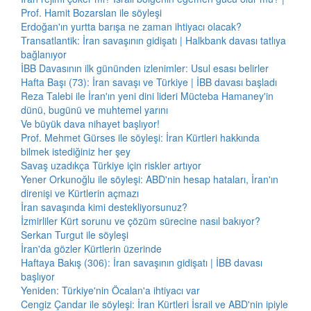
Prof. Hamit Bozarslan ile söyleşi
Erdoğan'ın yurtta barışa ne zaman ihtiyacı olacak?
Transatlantik: İran savaşının gidişatı | Halkbank davası tatlıya
bağlanıyor
İBB Davasının ilk gününden izlenimler: Usul esası belirler
Hafta Başı (73): İran savaşı ve Türkiye | İBB davası başladı
Reza Talebi ile İran'ın yeni dini lideri Mücteba Hamaney'in
dünü, bugünü ve muhtemel yarını
Ve büyük dava nihayet başlıyor!
Prof. Mehmet Gürses ile söyleşi: İran Kürtleri hakkında
bilmek istediğiniz her şey
Savaş uzadıkça Türkiye için riskler artıyor
Yener Orkunoğlu ile söyleşi: ABD'nin hesap hataları, İran'ın
direnişi ve Kürtlerin açmazı
İran savaşında kimi destekliyorsunuz?
İzmirliler Kürt sorunu ve çözüm sürecine nasıl bakıyor?
Serkan Turgut ile söyleşi
İran'da gözler Kürtlerin üzerinde
Haftaya Bakış (306): İran savaşının gidişatı | İBB davası
başlıyor
Yeniden: Türkiye'nin Öcalan'a ihtiyacı var
Cengiz Çandar ile söyleşi: İran Kürtleri İsrail ve ABD'nin ipiyle