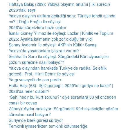
Haftaya Bakış (299): Yalova olayının anlamı | İki sürecin
2026'daki seyri
Yalova olayının akıllara getirdiği soru: Türkiye tehdit altında
mı? | Doğu Eroğlu ile söyleşi
2026'da sürprizlere hazır olalım
İsmail Güney Yılmaz ile söyleşi: Lazlar | Kimlik ve Toplum
2025: Ayakta kalmanın çok zor olduğu bir yıldı
Şenay Aydemir ile söyleşi: AKP'nin Kültür Savaşı
Yalova'da yaşananlara şaşıran var mı?
Selahattin Soro ile söyleşi: Sürgündeki Kürt siyasetçiler
çözüm sürecine nasıl bakıyor?
Yalova olayından hareketle Türkiye'de radikal Selefilik
gerçeği: Prof. Hilmi Demir ile söyleşi
Yargı vesayetinde son perde
Hafta Başı (63): IŞİD gerçeği | 2025'ten geriye ne kaldı? |
2026'da neler olabilir?
"Sahi nedir bu Kürt sorunu?" diye soranlara 30 yıl önceden
esaslı bir cevap
Zübeyir Aydar anlatıyor: Sürgündeki Kürt siyasetçiler çözüm
sürecine nasıl bakıyor?
Suriye'de bilek güreşi sürüyor
Temkinli iyimserlikten temkinli kötümserliğe