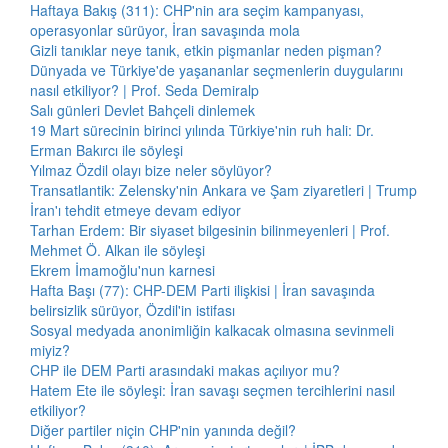
Haftaya Bakış (311): CHP'nin ara seçim kampanyası,
operasyonlar sürüyor, İran savaşında mola
Gizli tanıklar neye tanık, etkin pişmanlar neden pişman?
Dünyada ve Türkiye'de yaşananlar seçmenlerin duygularını
nasıl etkiliyor? | Prof. Seda Demiralp
Salı günleri Devlet Bahçeli dinlemek
19 Mart sürecinin birinci yılında Türkiye'nin ruh hali: Dr.
Erman Bakırcı ile söyleşi
Yılmaz Özdil olayı bize neler söylüyor?
Transatlantik: Zelensky'nin Ankara ve Şam ziyaretleri | Trump
İran'ı tehdit etmeye devam ediyor
Tarhan Erdem: Bir siyaset bilgesinin bilinmeyenleri | Prof.
Mehmet Ö. Alkan ile söyleşi
Ekrem İmamoğlu'nun karnesi
Hafta Başı (77): CHP-DEM Parti ilişkisi | İran savaşında
belirsizlik sürüyor, Özdil'in istifası
Sosyal medyada anonimliğin kalkacak olmasına sevinmeli
miyiz?
CHP ile DEM Parti arasındaki makas açılıyor mu?
Hatem Ete ile söyleşi: İran savaşı seçmen tercihlerini nasıl
etkiliyor?
Diğer partiler niçin CHP'nin yanında değil?