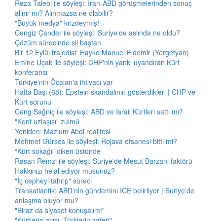
Reza Talebi ile söyleşi: İran-ABD görüşmelerinden sonuç
alınır mı? Alınmazsa ne olabilir?
"Büyük medya" krizdeymiş!
Cengiz Çandar ile söyleşi: Suriye'de aslında ne oldu?
Çözüm sürecinde sil baştan
Bir 12 Eylül trajedisi: Hayko Manuel Eldemir (Yergetyan)
Emine Uçak ile söyleşi: CHP'nin yankı uyandıran Kürt
konferansı
Türkiye'nin Öcalan'a ihtiyacı var
Hafta Başı (68): Epstein skandalının gösterdikleri | CHP ve
Kürt sorunu
Ceng Sağnıç ile söyleşi: ABD ve İsrail Kürtleri sattı mı?
"Kent uzlaşısı" zulmü
Yeniden: Mazlum Abdi realitesi
Mehmet Gürses ile söyleşi: Rojava efsanesi bitti mi?
“Kürt sokağı” diken üstünde
Rasan Remzi ile söyleşi: Suriye'de Mesut Barzani faktörü
Hakkınızı helal ediyor musunuz?
"İç cepheyi tahrip" süreci
Transatlantik: ABD’nin gündemini ICE belirliyor | Suriye’de
anlaşma oluyor mu?
"Biraz da siyaset konuşalım!"
"Kürtlerin acısı, Türklerin zaferi"