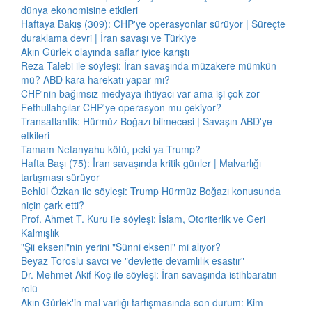
dünya ekonomisine etkileri
Haftaya Bakış (309): CHP'ye operasyonlar sürüyor | Süreçte
duraklama devri | İran savaşı ve Türkiye
Akın Gürlek olayında saflar iyice karıştı
Reza Talebi ile söyleşi: İran savaşında müzakere mümkün
mü? ABD kara harekatı yapar mı?
CHP'nin bağımsız medyaya ihtiyacı var ama işi çok zor
Fethullahçılar CHP'ye operasyon mu çekiyor?
Transatlantik: Hürmüz Boğazı bilmecesi | Savaşın ABD'ye
etkileri
Tamam Netanyahu kötü, peki ya Trump?
Hafta Başı (75): İran savaşında kritik günler | Malvarlığı
tartışması sürüyor
Behlül Özkan ile söyleşi: Trump Hürmüz Boğazı konusunda
niçin çark etti?
Prof. Ahmet T. Kuru ile söyleşi: İslam, Otoriterlik ve Geri
Kalmışlık
"Şii ekseni"nin yerini "Sünni ekseni" mi alıyor?
Beyaz Toroslu savcı ve "devlette devamlılık esastır"
Dr. Mehmet Akif Koç ile söyleşi: İran savaşında istihbaratın
rolü
Akın Gürlek'in mal varlığı tartışmasında son durum: Kim