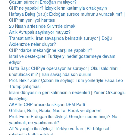
Çözüm sürecini Erdoğan mı tıkıyor?
CHP ne yapabilir? İzleyicilerin katılımıyla ortak yayın
Haftaya Bakış (313): Erdoğan sürece mührünü vuracak mı? |
CHP'nin yeni yol haritası
23 Nisan arifesinde Silivri'de olmak
Artık Avrupalı sayılmıyor muyuz?
Transatlantik: İran savaşında belirsizlik sürüyor | Doğu
Akdeniz'de neler oluyor?
CHP "darbe mekaniği"ne karşı ne yapabilir?
İsrail ve destekçileri Türkiye'yi hedef göstermeye devam
ediyor
Hafta Başı: CHP'ye operasyonlar sürüyor | Okul saldırıları
unutulacak mı? | İran savaşında son durum
Prof. Bekir Zakir Çoban ile söyleşi: Tüm yönleriyle Papa Leo-
Trump çatışması
İslam dünyasının geri kalmasının nedenleri | Yener Orkunoğlu
ile söyleşi
AKP ile CHP arasında sıkışan DEM Parti
Gülistan, Rojin, Rabia, Nadira, Burak ve diğerleri
Prof. Emre Erdoğan ile söyleşi: Gençler neden hınçlı? Ne
yapılmalı, ne yapılmamalı?
Ali Yaycıoğlu ile söyleşi: Türkiye ve İran | Bir bölgesel
rekabetin tarihi gelişimi