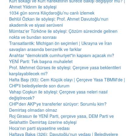
Kürt sokağı ve Kürt hareketinin sürece bakışı değişiyor mu? |
Ahmet Yıldırım ile söyleşi
1034 gün sonra Kılıçdaroğlu’nu canlı izlemek
Behlül Özkan ile söyleşi: Prof. Ahmet Davutoğlu'nun
akademik ve siyasi serüveni
Mümtaz'er Türköne ile söyleşi: Çözüm sürecinde gelinen
nokta ve bundan sonrası
Transatlantik: Michigan ön seçimleri | Ukrayna ve İran
savaşları arasında benzerlik ve farklar
Anahtar "demokratik cumhuriyet"in kapısını açacak mı?
YENİ Parti: Tek başına muhalefet
Prof. Mehmet Gürses ile söyleşi: Çerçeve yasa beklentileri
karşılayabilecek mi?
Hafta Başı (93): Cem Küçük olayı | Çerçeve Yasa TBMM'de |
CHP'li belediyelerde son durum
Vahap Coşkun ile söyleşi: Çerçeve yasa neleri nasıl
değiştirecek?
CHP'den AKP'ye transferler sürüyor: Sorumlu kim?
Demirtaş olmadan olmaz
Roj Girasun ile YENİ Parti, çerçeve yasa, DEM Parti ve
Selahattin Demirtaş üzerine söyleşi
Hoca'nın parti siyasetine vedası
Haftaya Bakış (326): Davutoğlu'nun vedası | Belediyelere