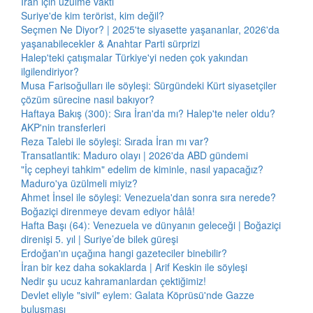
İran için üzülme vakti
Suriye'de kim terörist, kim değil?
Seçmen Ne Diyor? | 2025'te siyasette yaşananlar, 2026'da
yaşanabilecekler & Anahtar Parti sürprizi
Halep'teki çatışmalar Türkiye'yi neden çok yakından
ilgilendiriyor?
Musa Farisoğulları ile söyleşi: Sürgündeki Kürt siyasetçiler
çözüm sürecine nasıl bakıyor?
Haftaya Bakış (300): Sıra İran'da mı? Halep'te neler oldu?
AKP'nin transferleri
Reza Talebi ile söyleşi: Sırada İran mı var?
Transatlantik: Maduro olayı | 2026'da ABD gündemi
"İç cepheyi tahkim" edelim de kiminle, nasıl yapacağız?
Maduro'ya üzülmeli miyiz?
Ahmet İnsel ile söyleşi: Venezuela'dan sonra sıra nerede?
Boğaziçi direnmeye devam ediyor hâlâ!
Hafta Başı (64): Venezuela ve dünyanın geleceği | Boğaziçi
direnişi 5. yıl | Suriye’de bilek güreşi
Erdoğan'ın uçağına hangi gazeteciler binebilir?
İran bir kez daha sokaklarda | Arif Keskin ile söyleşi
Nedir şu ucuz kahramanlardan çektiğimiz!
Devlet eliyle "sivil" eylem: Galata Köprüsü'nde Gazze
buluşması