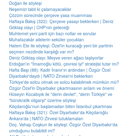
Doğan ile söyleşi
Neşemizi tabii ki çalamayacaklar
Çözüm sürecinde çerçeve yasa muamması
Haftaya Bakış (322): Çerçeve yasayı beklerken | Deniz
Göktaş olayı | CHP'nin geleceği
Muhtemel yeni parti için bazı notlar ve sorular
Muhafazakâr ailelerin seküler çocukları
Hatem Ete ile söyleşi: Özel'in kuracağı yeni bir partinin
seçmen nezdinde karşılığı var mı?
Deniz Göktaş olayı: Meyve veren ağacı taşlıyorlar
Erdoğan'ın "İmamoğlu kötü, çevresi iyi" stratejisi tutar mı?
Hafta Başı (88): Kadir İnanır'ın ardından | Özgür Özel
Diyarbakır'daydı | NATO Zirvesi'ni beklerken
Türkiye'de solcu olmak ve solcu kalabilmek mümkün mü?
Özgür Özel'in Diyarbakır çıkartmasının anlam ve önemi
Hüseyin Kocabıyık ile "derin devlet", "derin Türkiye" ve
"bürokratik oligarşi" üzerine söyleşi
Kılıçdaroğlu'nun başlamadan biten İstanbul çıkartması
Haftaya Bakış (321): Özel Diyarbakır'da Kılıçdaroğlu
Ankara'da | NATO Zirvesi tutuklamaları
Doç. Vahap Coşkun ile söyleşi: Özgür Özel Diyarbakır'da
umduğunu bulabildi mi?