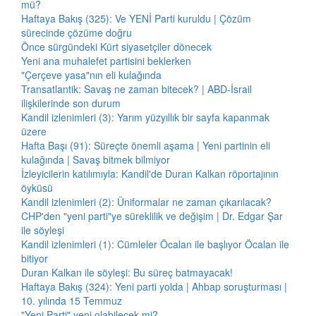
mü?
Haftaya Bakış (325): Ve YENİ Parti kuruldu | Çözüm
sürecinde çözüme doğru
Önce sürgündeki Kürt siyasetçiler dönecek
Yeni ana muhalefet partisini beklerken
"Çerçeve yasa"nın eli kulağında
Transatlantik: Savaş ne zaman bitecek? | ABD-İsrail
ilişkilerinde son durum
Kandil izlenimleri (3): Yarım yüzyıllık bir sayfa kapanmak
üzere
Hafta Başı (91): Süreçte önemli aşama | Yeni partinin eli
kulağında | Savaş bitmek bilmiyor
İzleyicilerin katılımıyla: Kandil'de Duran Kalkan röportajının
öyküsü
Kandil izlenimleri (2): Üniformalar ne zaman çıkarılacak?
CHP'den "yeni parti"ye süreklilik ve değişim | Dr. Edgar Şar
ile söyleşi
Kandil izlenimleri (1): Cümleler Öcalan ile başlıyor Öcalan ile
bitiyor
Duran Kalkan ile söyleşi: Bu süreç batmayacak!
Haftaya Bakış (324): Yeni parti yolda | Ahbap soruşturması |
10. yılında 15 Temmuz
"Yeni Parti" yeni olabilecek mi?