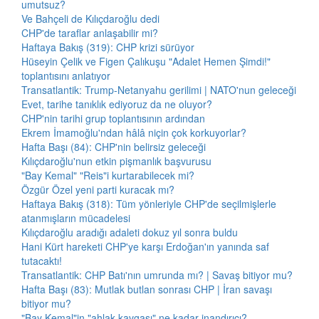
umutsuz?
Ve Bahçeli de Kılıçdaroğlu dedi
CHP'de taraflar anlaşabilir mi?
Haftaya Bakış (319): CHP krizi sürüyor
Hüseyin Çelik ve Figen Çalıkuşu "Adalet Hemen Şimdi!"
toplantısını anlatıyor
Transatlantik: Trump-Netanyahu gerilimi | NATO'nun geleceği
Evet, tarihe tanıklık ediyoruz da ne oluyor?
CHP'nin tarihi grup toplantısının ardından
Ekrem İmamoğlu'ndan hâlâ niçin çok korkuyorlar?
Hafta Başı (84): CHP'nin belirsiz geleceği
Kılıçdaroğlu'nun etkin pişmanlık başvurusu
"Bay Kemal" "Reis"i kurtarabilecek mi?
Özgür Özel yeni parti kuracak mı?
Haftaya Bakış (318): Tüm yönleriyle CHP'de seçilmişlerle
atanmışların mücadelesi
Kılıçdaroğlu aradığı adaleti dokuz yıl sonra buldu
Hani Kürt hareketi CHP'ye karşı Erdoğan'ın yanında saf
tutacaktı!
Transatlantik: CHP Batı'nın umrunda mı? | Savaş bitiyor mu?
Hafta Başı (83): Mutlak butlan sonrası CHP | İran savaşı
bitiyor mu?
"Bay Kemal"in "ahlak kavgası" ne kadar inandırıcı?