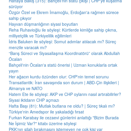
Haftaya Bakış (315): Bahçeli'nin statü çıkışı | CHP'ye kuşatma
sürüyor
Özgür Özel ve Ekrem İmamoğlu, Erdoğan'a rağmen sürece
sahip çıkıyor
Hayvan düşmanlığının siyasi boyutları
Reha Ruhavioğlu ile söyleşi: Kürtlerde kimliğe sahip çıkma,
milliyetçilik ve Türkiyelilik eğilimleri
İdris Baluken ile söyleşi: Somut adımlar atılacak mı? Süreç
menzile varacak mı?
“Barış Süreci ve Siyasallaşma Koordinatörü” olarak Abdullah
Öcalan
Bahçeli'nin Öcalan'a statü önerisi | Uzman konuklarla ortak
yayın
Her ağacın kurdu özünden olur: CHP'nin temel sorunu
Transatlantik: İran savaşında son durum | ABD-Çin ilişkileri |
Almanya ve NATO
Hatem Ete ile söyleşi: AKP ve CHP oylarını nasıl artırabilirler?
Siyasi iktidarın CHP açmazı
Hafta Başı (81): Mutlak butlana ne oldu? | Süreç tıkalı mı?
Türkiye'nin Amedspor ile yakaladığı fırsat
Furkan Karabay ile cezaevi günlerini anlattığı "Bizim Burada
Ne İşimiz Var?" kitabı üzerine söyleşi
PKK'nın silah bırakmasını istemeyen ne çok kişi var