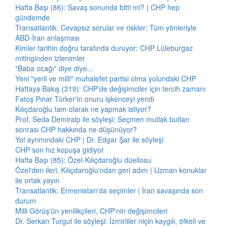
Hafta Başı (86): Savaş sonunda bitti mi? | CHP hep
gündemde
Transatlantik: Cevapsız sorular ve riskler: Tüm yönleriyle
ABD-İran anlaşması
Kimler tarihin doğru tarafında duruyor: CHP Lüleburgaz
mitinginden izlenimler
"Baba ocağı" diye diye...
Yeni "yerli ve milli" muhalefet partisi olma yolundaki CHP
Haftaya Bakış (319): CHP’de değişimciler için tercih zamanı
Fatoş Pınar Türker'in onuru işkenceyi yendi
Kılıçdaroğlu tam olarak ne yapmak istiyor?
Prof. Seda Demiralp ile söyleşi: Seçmen mutlak butlan
sonrası CHP hakkında ne düşünüyor?
Yol ayrımındaki CHP | Dr. Edgar Şar ile söyleşi
CHP son hız kopuşa gidiyor
Hafta Başı (85): Özel-Kılıçdaroğlu düellosu
Özel'den ileri, Kılıçdaroğlu'ndan geri adım | Uzman konuklar
ile ortak yayın
Transatlantik: Ermenistan'da seçimler | İran savaşında son
durum
Milli Görüş'ün yenilikçileri, CHP'nin değişimcileri
Dr. Serkan Turgut ile söyleşi: İzmirliler niçin kaygılı, öfkeli ve