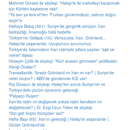
Mehmet Gürses ile söyleşi: "Halep'te iki mahalleyi kazanmak
için Kürtleri kaybetme riski"
"Ya sev ya terk et"ten "Furkan günlerindeyiz, safınızı doğru
seçin"e
Haftaya Bakış (301): Suriye'de gerginlik sürüyor, İran
belirsizliği, İmamoğlu hâlâ hedefte
Türkiye'nin Gidişatı (16): Venezuela, İran, Grönland...
Halep'de yaşananlar, Uyuşturucu sorunumuz
Türkiye'de İslamcıların İran rejimiyle yıllara yayılan "aşk ve
nefret" ilişkisi
Hüseyin Çelik ile söyleşi: "Kürt anasını görmesin" politikaları
Hangi Öcalan?
Transatlantik: Sırada Grönland mı İran mı var? | Suriye'de
neler oluyor? | ABD'de gündemde ICE var!
Roj Girasun ile söyleşi: Halep'ten sonra Suriye'nin ve
Türkiye'deki çözüm sürecinin geleceği
"Palyaço Ruşen"
İran'da rejim mi değişecek yoksa rejim kendisini mi
değiştirecek? | Dr. Ezgi Uzun Teker ile söyleşi
"Sizi gidi 'kripto Kürtçüler' sizi!"
Hafta Başı (65): İran'ın geleceği | Halep'te yaşananlar |
Gözler Grönland'da