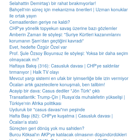
Selahattin Demirtaş'ı bir rahat bırakmıyorlar!
Bahçeli'nin süreç için mekanizma önerileri | Uzman konuklar
ile ortak yayın
Cemaatlerden geriye ne kaldı?
CHP'ye yönelik topyekun savaş üzerine bazı gözlemler
Amberin Zaman ile söyleşi: "Suriye Kürtleri kazanımlarını
korumanın Şam'dan geçtiğini kavradı"
Evet, hedefte Özgür Özel var
Prof. Şule Özsoy Boyunsuz ile söyleşi: Yoksa bir daha seçim
olmayacak mı?
Haftaya Bakış (316): Casusluk davası | CHP'ye saldırılar
tırmanıyor | Halk TV olayı
Mevcut yargı sistemi en ufak bir iyimserliğe bile izin vermiyor
Öcalan artık gazetecilere konuşmalı, ben talibim!
Acayip bir dava: Casus dediler "Jön Türk" çıktı
Transatlantik: Trump-Çin | Rusya'da muhalefetin yükselişi |
Türkiye'nin Afrika politikası
Uyduruk bir "casus davası"nın peşinde
Hafta Başı (82): CHP'ye kuşatma | Casusluk davası |
Öcalan'a statü
Süreçten geri dönüş yok mu sahiden?
Burcu Köksal'ın AKP'ye katılacak olmasının düşündürdükleri