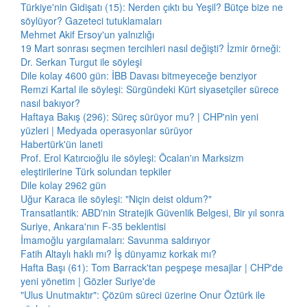
Türkiye'nin Gidişatı (15): Nerden çıktı bu Yeşil? Bütçe bize ne
söylüyor? Gazeteci tutuklamaları
Mehmet Akif Ersoy'un yalnızlığı
19 Mart sonrası seçmen tercihleri nasıl değişti? İzmir örneği:
Dr. Serkan Turgut ile söyleşi
Dile kolay 4600 gün: İBB Davası bitmeyeceğe benziyor
Remzi Kartal ile söyleşi: Sürgündeki Kürt siyasetçiler sürece
nasıl bakıyor?
Haftaya Bakış (296): Süreç sürüyor mu? | CHP'nin yeni
yüzleri | Medyada operasyonlar sürüyor
Habertürk'ün laneti
Prof. Erol Katırcıoğlu ile söyleşi: Öcalan'ın Marksizm
eleştirilerine Türk solundan tepkiler
Dile kolay 2962 gün
Uğur Karaca ile söyleşi: "Niçin deist oldum?"
Transatlantik: ABD'nin Stratejik Güvenlik Belgesi, Bir yıl sonra
Suriye, Ankara'nın F-35 beklentisi
İmamoğlu yargılamaları: Savunma saldırıyor
Fatih Altaylı haklı mı? İş dünyamız korkak mı?
Hafta Başı (61): Tom Barrack'tan peşpeşe mesajlar | CHP'de
yeni yönetim | Gözler Suriye'de
"Ulus Unutmaktır": Çözüm süreci üzerine Onur Öztürk ile