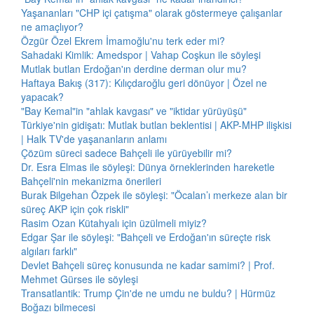
Yaşananları "CHP içi çatışma" olarak göstermeye çalışanlar
ne amaçlıyor?
Özgür Özel Ekrem İmamoğlu'nu terk eder mi?
Sahadaki Kimlik: Amedspor | Vahap Coşkun ile söyleşi
Mutlak butlan Erdoğan'ın derdine derman olur mu?
Haftaya Bakış (317): Kılıçdaroğlu geri dönüyor | Özel ne
yapacak?
"Bay Kemal"in "ahlak kavgası" ve "iktidar yürüyüşü"
Türkiye'nin gidişatı: Mutlak butlan beklentisi | AKP-MHP ilişkisi
| Halk TV'de yaşananların anlamı
Çözüm süreci sadece Bahçeli ile yürüyebilir mi?
Dr. Esra Elmas ile söyleşi: Dünya örneklerinden hareketle
Bahçeli'nin mekanizma önerileri
Burak Bilgehan Özpek ile söyleşi: "Öcalan’ı merkeze alan bir
süreç AKP için çok riskli"
Rasim Ozan Kütahyalı için üzülmeli miyiz?
Edgar Şar ile söyleşi: "Bahçeli ve Erdoğan'ın süreçte risk
algıları farklı"
Devlet Bahçeli süreç konusunda ne kadar samimi? | Prof.
Mehmet Gürses ile söyleşi
Transatlantik: Trump Çin'de ne umdu ne buldu? | Hürmüz
Boğazı bilmecesi