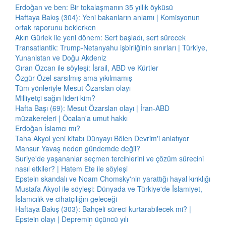
Erdoğan ve ben: Bir tokalaşmanın 35 yıllık öyküsü
Haftaya Bakış (304): Yeni bakanların anlamı | Komisyonun
ortak raporunu beklerken
Akın Gürlek ile yeni dönem: Sert başladı, sert sürecek
Transatlantik: Trump-Netanyahu işbirliğinin sınırları | Türkiye,
Yunanistan ve Doğu Akdeniz
Gıran Özcan ile söyleşi: İsrail, ABD ve Kürtler
Özgür Özel sarsılmış ama yıkılmamış
Tüm yönleriyle Mesut Özarslan olayı
Milliyetçi sağın lideri kim?
Hafta Başı (69): Mesut Özarslan olayı | İran-ABD
müzakereleri | Öcalan'a umut hakkı
Erdoğan İslamcı mı?
Taha Akyol yeni kitabı Dünyayı Bölen Devrim'i anlatıyor
Mansur Yavaş neden gündemde değil?
Suriye'de yaşananlar seçmen tercihlerini ve çözüm sürecini
nasıl etkiler? | Hatem Ete ile söyleşi
Epstein skandalı ve Noam Chomsky'nin yarattığı hayal kırıklığı
Mustafa Akyol ile söyleşi: Dünyada ve Türkiye'de İslamiyet,
İslamcılık ve cihatçılığın geleceği
Haftaya Bakış (303): Bahçeli süreci kurtarabilecek mi? |
Epstein olayı | Depremin üçüncü yılı