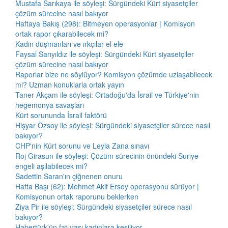
Mustafa Sarıkaya ile söyleşi: Sürgündeki Kürt siyasetçiler
çözüm sürecine nasıl bakıyor
Haftaya Bakış (298): Bitmeyen operasyonlar | Komisyon
ortak rapor çıkarabilecek mi?
Kadın düşmanları ve ırkçılar el ele
Faysal Sarıyıldız ile söyleşi: Sürgündeki Kürt siyasetçiler
çözüm sürecine nasıl bakıyor
Raporlar bize ne söylüyor? Komisyon çözümde uzlaşabilecek
mi? Uzman konuklarla ortak yayın
Taner Akçam ile söyleşi: Ortadoğu'da İsrail ve Türkiye'nin
hegemonya savaşları
Kürt sorununda İsrail faktörü
Hişyar Özsoy ile söyleşi: Sürgündeki siyasetçiler sürece nasıl
bakıyor?
CHP'nin Kürt sorunu ve Leyla Zana sınavı
Roj Girasun ile söyleşi: Çözüm sürecinin önündeki Suriye
engeli aşılabilecek mi?
Sadettin Saran'ın çiğnenen onuru
Hafta Başı (62): Mehmet Akif Ersoy operasyonu sürüyor |
Komisyonun ortak raporunu beklerken
Ziya Pir ile söyleşi: Sürgündeki siyasetçiler sürece nasıl
bakıyor?
Habertürk'ün faturası kadınlara kesiliyor