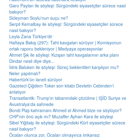
Garo Paylan ile söyleşi: Sürgündeki siyasetçiler sürece nasıl
bakıyor?
Süleyman Soylu'nun suçu ne?
Serpil Kemalbay ile söyleşi: Sürgündeki siyasetçiler sürece
nasıl bakıyor?
Leyla Zana Türkiye'dir
Haftaya Bakış (297): Taht kavgaları sürüyor | Komisyonun
ortak raporu bekleniyor | Medyaya operasyonlar
Ahmet Şık ile söyleşi: Kızışan taht kavgalarının arka planı
Dindar nesil diye diye...
İdris Baluken ile söyleşi: Süreç beklentileri karşılıyor mu?
Neler yapılmalı?
Habertürk'ün laneti sürüyor
Gazeteci Çiğdem Toker son kitabı Devletin Cebinden'i
anlatıyor
Transatlantik: Trump'ın tabanındaki çözülme | IŞİD Suriye ve
Avustralya'da sahnede
Bondi Plajı kahramanı Ahmed el Ahmed bize ne söylüyor?
CHP'nin önü açık mı? Muzaffer Ayhan Kara ile söyleşi
Sibel Yiğitalp ile söyleşi: Sürgündeki Kürt siyasetçiler sürece
nasıl bakıyor?
Öcalan olunca zor, Öcalan olmayınca imkansız