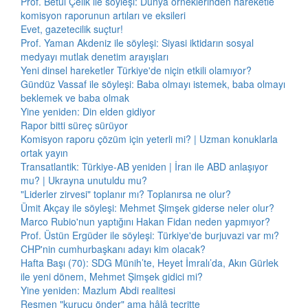
Prof. Betül Çelik ile söyleşi: Dünya örneklerinden hareketle
komisyon raporunun artıları ve eksileri
Evet, gazetecilik suçtur!
Prof. Yaman Akdeniz ile söyleşi: Siyasi iktidarın sosyal
medyayı mutlak denetim arayışları
Yeni dinsel hareketler Türkiye'de niçin etkili olamıyor?
Gündüz Vassaf ile söyleşi: Baba olmayı istemek, baba olmayı
beklemek ve baba olmak
Yine yeniden: Din elden gidiyor
Rapor bitti süreç sürüyor
Komisyon raporu çözüm için yeterli mi? | Uzman konuklarla
ortak yayın
Transatlantik: Türkiye-AB yeniden | İran ile ABD anlaşıyor
mu? | Ukrayna unutuldu mu?
"Liderler zirvesi" toplanır mı? Toplanırsa ne olur?
Ümit Akçay ile söyleşi: Mehmet Şimşek giderse neler olur?
Marco Rubio'nun yaptığını Hakan Fidan neden yapmıyor?
Prof. Üstün Ergüder ile söyleşi: Türkiye'de burjuvazi var mı?
CHP'nin cumhurbaşkanı adayı kim olacak?
Hafta Başı (70): SDG Münih’te, Heyet İmralı’da, Akın Gürlek
ile yeni dönem, Mehmet Şimşek gidici mi?
Yine yeniden: Mazlum Abdi realitesi
Resmen "kurucu önder" ama hâlâ tecritte