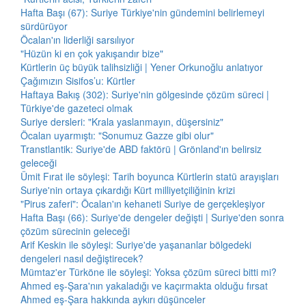
Hafta Başı (67): Suriye Türkiye'nin gündemini belirlemeyi
sürdürüyor
Öcalan'ın liderliği sarsılıyor
"Hüzün ki en çok yakışandır bize"
Kürtlerin üç büyük talihsizliği | Yener Orkunoğlu anlatıyor
Çağımızın Sisifos’u: Kürtler
Haftaya Bakış (302): Suriye'nin gölgesinde çözüm süreci |
Türkiye'de gazeteci olmak
Suriye dersleri: "Krala yaslanmayın, düşersiniz"
Öcalan uyarmıştı: "Sonumuz Gazze gibi olur"
Transtlantik: Suriye'de ABD faktörü | Grönland'ın belirsiz
geleceği
Ümit Fırat ile söyleşi: Tarih boyunca Kürtlerin statü arayışları
Suriye'nin ortaya çıkardığı Kürt milliyetçiliğinin krizi
"Pirus zaferi": Öcalan'ın kehaneti Suriye de gerçekleşiyor
Hafta Başı (66): Suriye'de dengeler değişti | Suriye'den sonra
çözüm sürecinin geleceği
Arif Keskin ile söyleşi: Suriye'de yaşananlar bölgedeki
dengeleri nasıl değiştirecek?
Mümtaz'er Türköne ile söyleşi: Yoksa çözüm süreci bitti mi?
Ahmed eş-Şara'nın yakaladığı ve kaçırmakta olduğu fırsat
Ahmed eş-Şara hakkında aykırı düşünceler