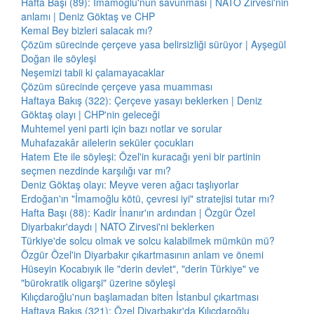
Hafta Başı (89): İmamoğlu'nun savunması | NATO Zirvesi'nin
anlamı | Deniz Göktaş ve CHP
Kemal Bey bizleri salacak mı?
Çözüm sürecinde çerçeve yasa belirsizliği sürüyor | Ayşegül
Doğan ile söyleşi
Neşemizi tabii ki çalamayacaklar
Çözüm sürecinde çerçeve yasa muamması
Haftaya Bakış (322): Çerçeve yasayı beklerken | Deniz
Göktaş olayı | CHP'nin geleceği
Muhtemel yeni parti için bazı notlar ve sorular
Muhafazakâr ailelerin seküler çocukları
Hatem Ete ile söyleşi: Özel'in kuracağı yeni bir partinin
seçmen nezdinde karşılığı var mı?
Deniz Göktaş olayı: Meyve veren ağacı taşlıyorlar
Erdoğan'ın "İmamoğlu kötü, çevresi iyi" stratejisi tutar mı?
Hafta Başı (88): Kadir İnanır'ın ardından | Özgür Özel
Diyarbakır'daydı | NATO Zirvesi'ni beklerken
Türkiye'de solcu olmak ve solcu kalabilmek mümkün mü?
Özgür Özel'in Diyarbakır çıkartmasının anlam ve önemi
Hüseyin Kocabıyık ile "derin devlet", "derin Türkiye" ve
"bürokratik oligarşi" üzerine söyleşi
Kılıçdaroğlu'nun başlamadan biten İstanbul çıkartması
Haftaya Bakış (321): Özel Diyarbakır'da Kılıçdaroğlu