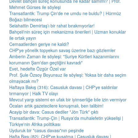
Devlet Bahçeli süreç konusunda ne kadar samimi? | Prof.
Mehmet Gürses ile söyleşi
Transatlantik: Trump Çin'de ne umdu ne buldu? | Hürmüz
Boğazı bilmecesi
Selahattin Demirtaş'ı bir rahat bırakmıyorlar!
Bahçeli'nin süreç için mekanizma önerileri | Uzman konuklar
ile ortak yayın
Cemaatlerden geriye ne kaldı?
CHP'ye yönelik topyekun savaş üzerine bazı gözlemler
Amberin Zaman ile söyleşi: "Suriye Kürtleri kazanımlarını
korumanın Şam'dan geçtiğini kavradı"
Evet, hedefte Özgür Özel var
Prof. Şule Özsoy Boyunsuz ile söyleşi: Yoksa bir daha seçim
olmayacak mı?
Haftaya Bakış (316): Casusluk davası | CHP'ye saldırılar
tırmanıyor | Halk TV olayı
Mevcut yargı sistemi en ufak bir iyimserliğe bile izin vermiyor
Öcalan artık gazetecilere konuşmalı, ben talibim!
Acayip bir dava: Casus dediler "Jön Türk" çıktı
Transatlantik: Trump-Çin | Rusya'da muhalefetin yükselişi |
Türkiye'nin Afrika politikası
Uyduruk bir "casus davası"nın peşinde
Hafta Başı (82): CHP'ye kuşatma | Casusluk davası |