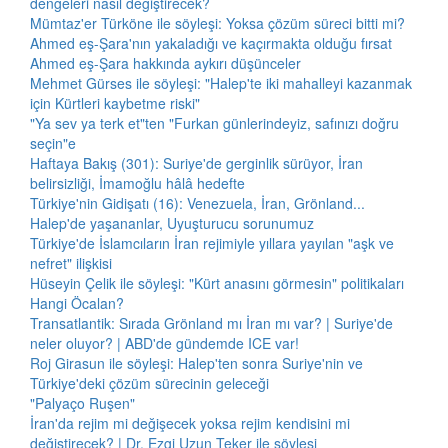
dengeleri nasıl değiştirecek?
Mümtaz'er Türköne ile söyleşi: Yoksa çözüm süreci bitti mi?
Ahmed eş-Şara'nın yakaladığı ve kaçırmakta olduğu fırsat
Ahmed eş-Şara hakkında aykırı düşünceler
Mehmet Gürses ile söyleşi: "Halep'te iki mahalleyi kazanmak
için Kürtleri kaybetme riski"
"Ya sev ya terk et"ten "Furkan günlerindeyiz, safınızı doğru
seçin"e
Haftaya Bakış (301): Suriye'de gerginlik sürüyor, İran
belirsizliği, İmamoğlu hâlâ hedefte
Türkiye'nin Gidişatı (16): Venezuela, İran, Grönland...
Halep'de yaşananlar, Uyuşturucu sorunumuz
Türkiye'de İslamcıların İran rejimiyle yıllara yayılan "aşk ve
nefret" ilişkisi
Hüseyin Çelik ile söyleşi: "Kürt anasını görmesin" politikaları
Hangi Öcalan?
Transatlantik: Sırada Grönland mı İran mı var? | Suriye'de
neler oluyor? | ABD'de gündemde ICE var!
Roj Girasun ile söyleşi: Halep'ten sonra Suriye'nin ve
Türkiye'deki çözüm sürecinin geleceği
"Palyaço Ruşen"
İran'da rejim mi değişecek yoksa rejim kendisini mi
değiştirecek? | Dr. Ezgi Uzun Teker ile söyleşi