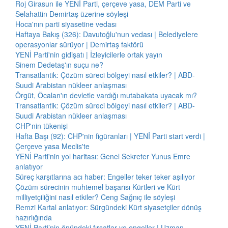
Roj Girasun ile YENİ Parti, çerçeve yasa, DEM Parti ve
Selahattin Demirtaş üzerine söyleşi
Hoca'nın parti siyasetine vedası
Haftaya Bakış (326): Davutoğlu'nun vedası | Belediyelere
operasyonlar sürüyor | Demirtaş faktörü
YENİ Parti'nin gidişatı | İzleyicilerle ortak yayın
Sinem Dedetaş'ın suçu ne?
Transatlantik: Çözüm süreci bölgeyi nasıl etkiler? | ABD-
Suudi Arabistan nükleer anlaşması
Örgüt, Öcalan'ın devletle vardığı mutabakata uyacak mı?
Transatlantik: Çözüm süreci bölgeyi nasıl etkiler? | ABD-
Suudi Arabistan nükleer anlaşması
CHP'nin tükenişi
Hafta Başı (92): CHP'nin figüranları | YENİ Parti start verdi |
Çerçeve yasa Meclis'te
YENİ Parti'nin yol haritası: Genel Sekreter Yunus Emre
anlatıyor
Süreç karşıtlarına acı haber: Engeller teker teker aşılıyor
Çözüm sürecinin muhtemel başarısı Kürtleri ve Kürt
milliyetçiliğini nasıl etkiler? Ceng Sağnıç ile söyleşi
Remzi Kartal anlatıyor: Sürgündeki Kürt siyasetçiler dönüş
hazırlığında
YENİ Parti’nin önündeki fırsatlar ve engeller | Uzman