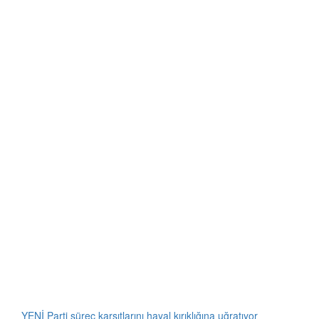
YENİ Parti süreç karşıtlarını hayal kırıklığına uğratıyor