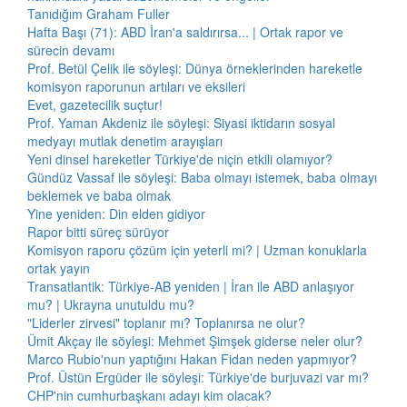
Tanıdığım Graham Fuller
Hafta Başı (71): ABD İran'a saldırırsa... | Ortak rapor ve
sürecin devamı
Prof. Betül Çelik ile söyleşi: Dünya örneklerinden hareketle
komisyon raporunun artıları ve eksileri
Evet, gazetecilik suçtur!
Prof. Yaman Akdeniz ile söyleşi: Siyasi iktidarın sosyal
medyayı mutlak denetim arayışları
Yeni dinsel hareketler Türkiye'de niçin etkili olamıyor?
Gündüz Vassaf ile söyleşi: Baba olmayı istemek, baba olmayı
beklemek ve baba olmak
Yine yeniden: Din elden gidiyor
Rapor bitti süreç sürüyor
Komisyon raporu çözüm için yeterli mi? | Uzman konuklarla
ortak yayın
Transatlantik: Türkiye-AB yeniden | İran ile ABD anlaşıyor
mu? | Ukrayna unutuldu mu?
"Liderler zirvesi" toplanır mı? Toplanırsa ne olur?
Ümit Akçay ile söyleşi: Mehmet Şimşek giderse neler olur?
Marco Rubio'nun yaptığını Hakan Fidan neden yapmıyor?
Prof. Üstün Ergüder ile söyleşi: Türkiye'de burjuvazi var mı?
CHP'nin cumhurbaşkanı adayı kim olacak?