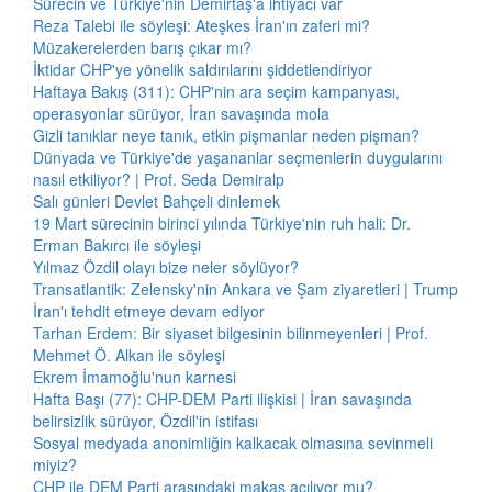
Sürecin ve Türkiye'nin Demirtaş'a ihtiyacı var
Reza Talebi ile söyleşi: Ateşkes İran'ın zaferi mi?
Müzakerelerden barış çıkar mı?
İktidar CHP'ye yönelik saldırılarını şiddetlendiriyor
Haftaya Bakış (311): CHP'nin ara seçim kampanyası,
operasyonlar sürüyor, İran savaşında mola
Gizli tanıklar neye tanık, etkin pişmanlar neden pişman?
Dünyada ve Türkiye'de yaşananlar seçmenlerin duygularını
nasıl etkiliyor? | Prof. Seda Demiralp
Salı günleri Devlet Bahçeli dinlemek
19 Mart sürecinin birinci yılında Türkiye'nin ruh hali: Dr.
Erman Bakırcı ile söyleşi
Yılmaz Özdil olayı bize neler söylüyor?
Transatlantik: Zelensky'nin Ankara ve Şam ziyaretleri | Trump
İran'ı tehdit etmeye devam ediyor
Tarhan Erdem: Bir siyaset bilgesinin bilinmeyenleri | Prof.
Mehmet Ö. Alkan ile söyleşi
Ekrem İmamoğlu'nun karnesi
Hafta Başı (77): CHP-DEM Parti ilişkisi | İran savaşında
belirsizlik sürüyor, Özdil'in istifası
Sosyal medyada anonimliğin kalkacak olmasına sevinmeli
miyiz?
CHP ile DEM Parti arasındaki makas açılıyor mu?