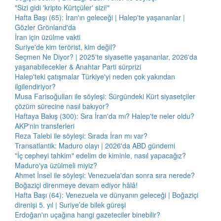
"Sizi gidi 'kripto Kürtçüler' sizi!"
Hafta Başı (65): İran'ın geleceği | Halep'te yaşananlar |
Gözler Grönland'da
İran için üzülme vakti
Suriye'de kim terörist, kim değil?
Seçmen Ne Diyor? | 2025'te siyasette yaşananlar, 2026'da
yaşanabilecekler & Anahtar Parti sürprizi
Halep'teki çatışmalar Türkiye'yi neden çok yakından
ilgilendiriyor?
Musa Farisoğulları ile söyleşi: Sürgündeki Kürt siyasetçiler
çözüm sürecine nasıl bakıyor?
Haftaya Bakış (300): Sıra İran'da mı? Halep'te neler oldu?
AKP'nin transferleri
Reza Talebi ile söyleşi: Sırada İran mı var?
Transatlantik: Maduro olayı | 2026'da ABD gündemi
"İç cepheyi tahkim" edelim de kiminle, nasıl yapacağız?
Maduro'ya üzülmeli miyiz?
Ahmet İnsel ile söyleşi: Venezuela'dan sonra sıra nerede?
Boğaziçi direnmeye devam ediyor hâlâ!
Hafta Başı (64): Venezuela ve dünyanın geleceği | Boğaziçi
direnişi 5. yıl | Suriye’de bilek güreşi
Erdoğan'ın uçağına hangi gazeteciler binebilir?