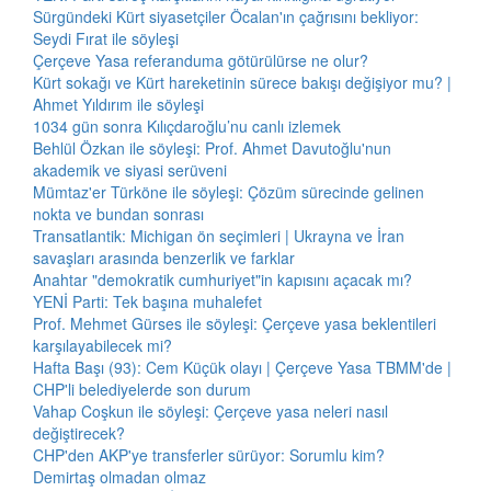
Sürgündeki Kürt siyasetçiler Öcalan'ın çağrısını bekliyor:
Seydi Fırat ile söyleşi
Çerçeve Yasa referanduma götürülürse ne olur?
Kürt sokağı ve Kürt hareketinin sürece bakışı değişiyor mu? |
Ahmet Yıldırım ile söyleşi
1034 gün sonra Kılıçdaroğlu’nu canlı izlemek
Behlül Özkan ile söyleşi: Prof. Ahmet Davutoğlu'nun
akademik ve siyasi serüveni
Mümtaz'er Türköne ile söyleşi: Çözüm sürecinde gelinen
nokta ve bundan sonrası
Transatlantik: Michigan ön seçimleri | Ukrayna ve İran
savaşları arasında benzerlik ve farklar
Anahtar "demokratik cumhuriyet"in kapısını açacak mı?
YENİ Parti: Tek başına muhalefet
Prof. Mehmet Gürses ile söyleşi: Çerçeve yasa beklentileri
karşılayabilecek mi?
Hafta Başı (93): Cem Küçük olayı | Çerçeve Yasa TBMM'de |
CHP'li belediyelerde son durum
Vahap Coşkun ile söyleşi: Çerçeve yasa neleri nasıl
değiştirecek?
CHP'den AKP'ye transferler sürüyor: Sorumlu kim?
Demirtaş olmadan olmaz