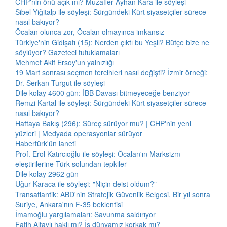
CHP'nin önü açık mı? Muzaffer Ayhan Kara ile söyleşi
Sibel Yiğitalp ile söyleşi: Sürgündeki Kürt siyasetçiler sürece
nasıl bakıyor?
Öcalan olunca zor, Öcalan olmayınca imkansız
Türkiye'nin Gidişatı (15): Nerden çıktı bu Yeşil? Bütçe bize ne
söylüyor? Gazeteci tutuklamaları
Mehmet Akif Ersoy'un yalnızlığı
19 Mart sonrası seçmen tercihleri nasıl değişti? İzmir örneği:
Dr. Serkan Turgut ile söyleşi
Dile kolay 4600 gün: İBB Davası bitmeyeceğe benziyor
Remzi Kartal ile söyleşi: Sürgündeki Kürt siyasetçiler sürece
nasıl bakıyor?
Haftaya Bakış (296): Süreç sürüyor mu? | CHP'nin yeni
yüzleri | Medyada operasyonlar sürüyor
Habertürk'ün laneti
Prof. Erol Katırcıoğlu ile söyleşi: Öcalan'ın Marksizm
eleştirilerine Türk solundan tepkiler
Dile kolay 2962 gün
Uğur Karaca ile söyleşi: "Niçin deist oldum?"
Transatlantik: ABD'nin Stratejik Güvenlik Belgesi, Bir yıl sonra
Suriye, Ankara'nın F-35 beklentisi
İmamoğlu yargılamaları: Savunma saldırıyor
Fatih Altaylı haklı mı? İş dünyamız korkak mı?