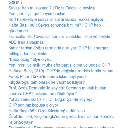
bitti mi?
Savaşı İran mı kazandı? | Reza Talebi ile söyleşi
Yeni parti için geri sayım başladı
Kürt hareketiyle sosyalist sol arasında makas açılıyor
Hafta Başı (86): Savaş sonunda bitti mi? | CHP hep
gündemde
Transatlantik: Cevapsız sorular ve riskler: Tüm yönleriyle
ABD-İran anlaşması
Kimler tarihin doğru tarafında duruyor: CHP Lüleburgaz
mitinginden izlenimler
"Baba ocağı" diye diye...
Yeni "yerli ve milli" muhalefet partisi olma yolundaki CHP
Haftaya Bakış (319): CHP’de değişimciler için tercih zamanı
Fatoş Pınar Türker'in onuru işkenceyi yendi
Kılıçdaroğlu tam olarak ne yapmak istiyor?
Prof. Seda Demiralp ile söyleşi: Seçmen mutlak butlan
sonrası CHP hakkında ne düşünüyor?
Yol ayrımındaki CHP | Dr. Edgar Şar ile söyleşi
CHP son hız kopuşa gidiyor
Hafta Başı (85): Özel-Kılıçdaroğlu düellosu
Özel'den ileri, Kılıçdaroğlu'ndan geri adım | Uzman konuklar
ile ortak yayın
Transatlantik: Ermenistan'da seçimler | İran savaşında son