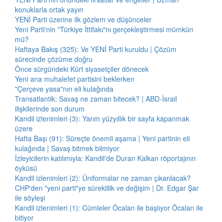
konuklarla ortak yayın
YENİ Parti üzerine ilk gözlem ve düşünceler
Yeni Parti'nin "Türkiye İttifakı"nı gerçekleştirmesi mümkün
mü?
Haftaya Bakış (325): Ve YENİ Parti kuruldu | Çözüm
sürecinde çözüme doğru
Önce sürgündeki Kürt siyasetçiler dönecek
Yeni ana muhalefet partisini beklerken
"Çerçeve yasa"nın eli kulağında
Transatlantik: Savaş ne zaman bitecek? | ABD-İsrail
ilişkilerinde son durum
Kandil izlenimleri (3): Yarım yüzyıllık bir sayfa kapanmak
üzere
Hafta Başı (91): Süreçte önemli aşama | Yeni partinin eli
kulağında | Savaş bitmek bilmiyor
İzleyicilerin katılımıyla: Kandil'de Duran Kalkan röportajının
öyküsü
Kandil izlenimleri (2): Üniformalar ne zaman çıkarılacak?
CHP'den "yeni parti"ye süreklilik ve değişim | Dr. Edgar Şar
ile söyleşi
Kandil izlenimleri (1): Cümleler Öcalan ile başlıyor Öcalan ile
bitiyor