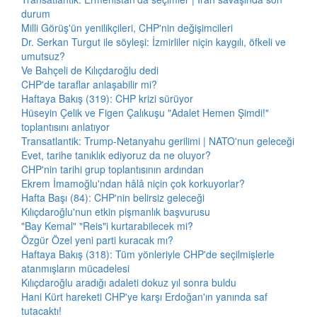
durum
Milli Görüş'ün yenilikçileri, CHP'nin değişimcileri
Dr. Serkan Turgut ile söyleşi: İzmirliler niçin kaygılı, öfkeli ve
umutsuz?
Ve Bahçeli de Kılıçdaroğlu dedi
CHP'de taraflar anlaşabilir mi?
Haftaya Bakış (319): CHP krizi sürüyor
Hüseyin Çelik ve Figen Çalıkuşu "Adalet Hemen Şimdi!"
toplantısını anlatıyor
Transatlantik: Trump-Netanyahu gerilimi | NATO'nun geleceği
Evet, tarihe tanıklık ediyoruz da ne oluyor?
CHP'nin tarihi grup toplantısının ardından
Ekrem İmamoğlu'ndan hâlâ niçin çok korkuyorlar?
Hafta Başı (84): CHP'nin belirsiz geleceği
Kılıçdaroğlu'nun etkin pişmanlık başvurusu
"Bay Kemal" "Reis"i kurtarabilecek mi?
Özgür Özel yeni parti kuracak mı?
Haftaya Bakış (318): Tüm yönleriyle CHP'de seçilmişlerle
atanmışların mücadelesi
Kılıçdaroğlu aradığı adaleti dokuz yıl sonra buldu
Hani Kürt hareketi CHP'ye karşı Erdoğan'ın yanında saf
tutacaktı!