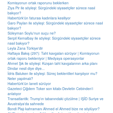
Komisyonun ortak raporunu beklerken
Ziya Pir ile söyleşi: Sürgündeki siyasetçiler sürece nasıl
bakıyor?
Habertürk'ün faturası kadınlara kesiliyor
Garo Paylan ile söyleşi: Sürgündeki siyasetçiler sürece nasıl
bakıyor?
Süleyman Soylu'nun suçu ne?
Serpil Kemalbay ile söyleşi: Sürgündeki siyasetçiler sürece
nasıl bakıyor?
Leyla Zana Türkiye'dir
Haftaya Bakış (297): Taht kavgaları sürüyor | Komisyonun
ortak raporu bekleniyor | Medyaya operasyonlar
Ahmet Şık ile söyleşi: Kızışan taht kavgalarının arka planı
Dindar nesil diye diye...
İdris Baluken ile söyleşi: Süreç beklentileri karşılıyor mu?
Neler yapılmalı?
Habertürk'ün laneti sürüyor
Gazeteci Çiğdem Toker son kitabı Devletin Cebinden'i
anlatıyor
Transatlantik: Trump'ın tabanındaki çözülme | IŞİD Suriye ve
Avustralya'da sahnede
Bondi Plajı kahramanı Ahmed el Ahmed bize ne söylüyor?