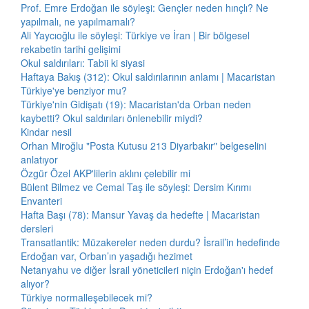
Prof. Emre Erdoğan ile söyleşi: Gençler neden hınçlı? Ne
yapılmalı, ne yapılmamalı?
Ali Yaycıoğlu ile söyleşi: Türkiye ve İran | Bir bölgesel
rekabetin tarihi gelişimi
Okul saldırıları: Tabii ki siyasi
Haftaya Bakış (312): Okul saldırılarının anlamı | Macaristan
Türkiye'ye benziyor mu?
Türkiye'nin Gidişatı (19): Macaristan'da Orban neden
kaybetti? Okul saldırıları önlenebilir miydi?
Kindar nesil
Orhan Miroğlu "Posta Kutusu 213 Diyarbakır" belgeselini
anlatıyor
Özgür Özel AKP'lilerin aklını çelebilir mi
Bülent Bilmez ve Cemal Taş ile söyleşi: Dersim Kırımı
Envanteri
Hafta Başı (78): Mansur Yavaş da hedefte | Macaristan
dersleri
Transatlantik: Müzakereler neden durdu? İsrail’in hedefinde
Erdoğan var, Orban’ın yaşadığı hezimet
Netanyahu ve diğer İsrail yöneticileri niçin Erdoğan'ı hedef
alıyor?
Türkiye normalleşebilecek mi?