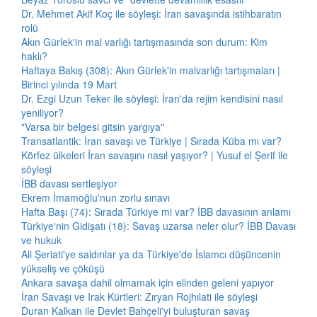
Dr. Mehmet Akif Koç ile söyleşi: İran savaşında istihbaratın
rolü
Akın Gürlek'in mal varlığı tartışmasında son durum: Kim
haklı?
Haftaya Bakış (308): Akın Gürlek'in malvarlığı tartışmaları |
Birinci yılında 19 Mart
Dr. Ezgi Uzun Teker ile söyleşi: İran'da rejim kendisini nasıl
yeniliyor?
"Varsa bir belgesi gitsin yargıya"
Transatlantik: İran savaşı ve Türkiye | Sırada Küba mı var?
Körfez ülkeleri İran savaşını nasıl yaşıyor? | Yusuf el Şerif ile
söyleşi
İBB davası sertleşiyor
Ekrem İmamoğlu'nun zorlu sınavı
Hafta Başı (74): Sırada Türkiye mi var? İBB davasının anlamı
Türkiye'nin Gidişatı (18): Savaş uzarsa neler olur? İBB Davası
ve hukuk
Ali Şeriati'ye saldırılar ya da Türkiye'de İslamcı düşüncenin
yükseliş ve çöküşü
Ankara savaşa dahil olmamak için elinden geleni yapıyor
İran Savaşı ve Irak Kürtleri: Zıryan Rojhılati ile söyleşi
Duran Kalkan ile Devlet Bahçeli'yi buluşturan savaş