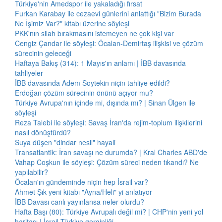
Türkiye'nin Amedspor ile yakaladığı fırsat
Furkan Karabay ile cezaevi günlerini anlattığı "Bizim Burada
Ne İşimiz Var?" kitabı üzerine söyleşi
PKK'nın silah bırakmasını istemeyen ne çok kişi var
Cengiz Çandar ile söyleşi: Öcalan-Demirtaş ilişkisi ve çözüm
sürecinin geleceği
Haftaya Bakış (314): 1 Mayıs'ın anlamı | İBB davasında
tahliyeler
İBB davasında Adem Soytekin niçin tahliye edildi?
Erdoğan çözüm sürecinin önünü açıyor mu?
Türkiye Avrupa'nın içinde mi, dışında mı? | Sinan Ülgen ile
söyleşi
Reza Talebi ile söyleşi: Savaş İran'da rejim-toplum ilişkilerini
nasıl dönüştürdü?
Suya düşen "dindar nesil" hayali
Transatlantik: İran savaşı ne durumda? | Kral Charles ABD'de
Vahap Coşkun ile söyleşi: Çözüm süreci neden tıkandı? Ne
yapılabilir?
Öcalan'ın gündeminde niçin hep İsrail var?
Ahmet Şık yeni kitabı "Ayna/Heli" yi anlatıyor
İBB Davası canlı yayınlansa neler olurdu?
Hafta Başı (80): Türkiye Avrupalı değil mi? | CHP'nin yeni yol
haritası | İsrail-Türkiye gerginliği