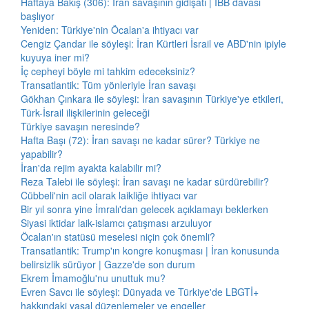
Haftaya Bakış (306): İran savaşının gidişatı | İBB davası
başlıyor
Yeniden: Türkiye'nin Öcalan'a ihtiyacı var
Cengiz Çandar ile söyleşi: İran Kürtleri İsrail ve ABD'nin ipiyle
kuyuya iner mi?
İç cepheyi böyle mi tahkim edeceksiniz?
Transatlantik: Tüm yönleriyle İran savaşı
Gökhan Çınkara ile söyleşi: İran savaşının Türkiye'ye etkileri,
Türk-İsrail ilişkilerinin geleceği
Türkiye savaşın neresinde?
Hafta Başı (72): İran savaşı ne kadar sürer? Türkiye ne
yapabilir?
İran'da rejim ayakta kalabilir mi?
Reza Talebi ile söyleşi: İran savaşı ne kadar sürdürebilir?
Cübbeli'nin acil olarak laikliğe ihtiyacı var
Bir yıl sonra yine İmralı'dan gelecek açıklamayı beklerken
Siyasi iktidar laik-islamcı çatışması arzuluyor
Öcalan'ın statüsü meselesi niçin çok önemli?
Transatlantik: Trump'ın kongre konuşması | İran konusunda
belirsizlik sürüyor | Gazze'de son durum
Ekrem İmamoğlu'nu unuttuk mu?
Evren Savcı ile söyleşi: Dünyada ve Türkiye'de LBGTİ+
hakkındaki yasal düzenlemeler ve engeller