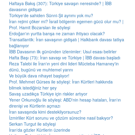
Haftaya Bakış (307): Türkiye savaşın neresinde? | İBB
davasının gidişatı
Türkiye'de sahiden Sünni-Şii ayrımı yok mu?
İran rejimi çöker mi? İsrail bölgenin egemen gücü olur mu? |
Prof. Hamit Bozarslan ile söyleşi
Erdoğan'ın yurtta barışa ne zaman ihtiyacı olacak?
Transatlantik: İran savaşının gidişatı | Halkbank davası tatlıya
bağlanıyor
İBB Davasının ilk gününden izlenimler: Usul esası belirler
Hafta Başı (73): İran savaşı ve Türkiye | İBB davası başladı
Reza Talebi ile İran'ın yeni dini lideri Mücteba Hamaney'in
dünü, bugünü ve muhtemel yarını
Ve büyük dava nihayet başlıyor!
Prof. Mehmet Gürses ile söyleşi: İran Kürtleri hakkında
bilmek istediğiniz her şey
Savaş uzadıkça Türkiye için riskler artıyor
Yener Orkunoğlu ile söyleşi: ABD'nin hesap hataları, İran'ın
direnişi ve Kürtlerin açmazı
İran savaşında kimi destekliyorsunuz?
İzmirliler Kürt sorunu ve çözüm sürecine nasıl bakıyor?
Serkan Turgut ile söyleşi
İran'da gözler Kürtlerin üzerinde