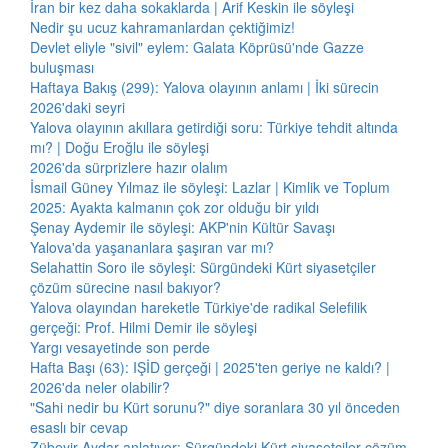
İran bir kez daha sokaklarda | Arif Keskin ile söyleşi
Nedir şu ucuz kahramanlardan çektiğimiz!
Devlet eliyle "sivil" eylem: Galata Köprüsü'nde Gazze
buluşması
Haftaya Bakış (299): Yalova olayının anlamı | İki sürecin
2026'daki seyri
Yalova olayının akıllara getirdiği soru: Türkiye tehdit altında
mı? | Doğu Eroğlu ile söyleşi
2026'da sürprizlere hazır olalım
İsmail Güney Yılmaz ile söyleşi: Lazlar | Kimlik ve Toplum
2025: Ayakta kalmanın çok zor olduğu bir yıldı
Şenay Aydemir ile söyleşi: AKP'nin Kültür Savaşı
Yalova'da yaşananlara şaşıran var mı?
Selahattin Soro ile söyleşi: Sürgündeki Kürt siyasetçiler
çözüm sürecine nasıl bakıyor?
Yalova olayından hareketle Türkiye'de radikal Selefilik
gerçeği: Prof. Hilmi Demir ile söyleşi
Yargı vesayetinde son perde
Hafta Başı (63): IŞİD gerçeği | 2025'ten geriye ne kaldı? |
2026'da neler olabilir?
"Sahi nedir bu Kürt sorunu?" diye soranlara 30 yıl önceden
esaslı bir cevap
Zübeyir Aydar anlatıyor: Sürgündeki Kürt siyasetçiler çözüm