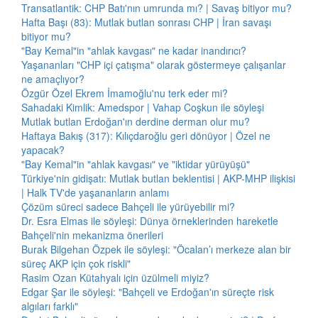
Transatlantik: CHP Batı'nın umrunda mı? | Savaş bitiyor mu?
Hafta Başı (83): Mutlak butlan sonrası CHP | İran savaşı
bitiyor mu?
"Bay Kemal"in "ahlak kavgası" ne kadar inandırıcı?
Yaşananları "CHP içi çatışma" olarak göstermeye çalışanlar
ne amaçlıyor?
Özgür Özel Ekrem İmamoğlu'nu terk eder mi?
Sahadaki Kimlik: Amedspor | Vahap Coşkun ile söyleşi
Mutlak butlan Erdoğan'ın derdine derman olur mu?
Haftaya Bakış (317): Kılıçdaroğlu geri dönüyor | Özel ne
yapacak?
"Bay Kemal"in "ahlak kavgası" ve "iktidar yürüyüşü"
Türkiye'nin gidişatı: Mutlak butlan beklentisi | AKP-MHP ilişkisi
| Halk TV'de yaşananların anlamı
Çözüm süreci sadece Bahçeli ile yürüyebilir mi?
Dr. Esra Elmas ile söyleşi: Dünya örneklerinden hareketle
Bahçeli'nin mekanizma önerileri
Burak Bilgehan Özpek ile söyleşi: "Öcalan’ı merkeze alan bir
süreç AKP için çok riskli"
Rasim Ozan Kütahyalı için üzülmeli miyiz?
Edgar Şar ile söyleşi: "Bahçeli ve Erdoğan'ın süreçte risk
algıları farklı"