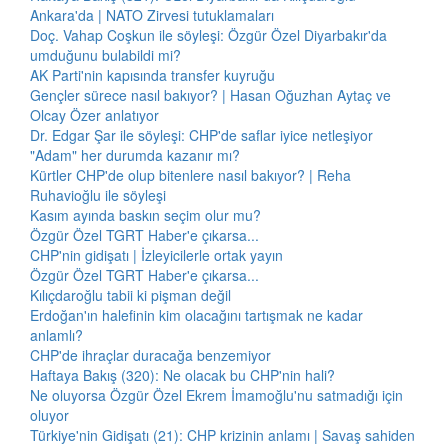
Ankara'da | NATO Zirvesi tutuklamaları
Doç. Vahap Coşkun ile söyleşi: Özgür Özel Diyarbakır'da
umduğunu bulabildi mi?
AK Parti'nin kapısında transfer kuyruğu
Gençler sürece nasıl bakıyor? | Hasan Oğuzhan Aytaç ve
Olcay Özer anlatıyor
Dr. Edgar Şar ile söyleşi: CHP'de saflar iyice netleşiyor
"Adam" her durumda kazanır mı?
Kürtler CHP'de olup bitenlere nasıl bakıyor? | Reha
Ruhavioğlu ile söyleşi
Kasım ayında baskın seçim olur mu?
Özgür Özel TGRT Haber'e çıkarsa...
CHP'nin gidişatı | İzleyicilerle ortak yayın
Özgür Özel TGRT Haber'e çıkarsa...
Kılıçdaroğlu tabii ki pişman değil
Erdoğan'ın halefinin kim olacağını tartışmak ne kadar
anlamlı?
CHP'de ihraçlar duracağa benzemiyor
Haftaya Bakış (320): Ne olacak bu CHP'nin hali?
Ne oluyorsa Özgür Özel Ekrem İmamoğlu'nu satmadığı için
oluyor
Türkiye'nin Gidişatı (21): CHP krizinin anlamı | Savaş sahiden