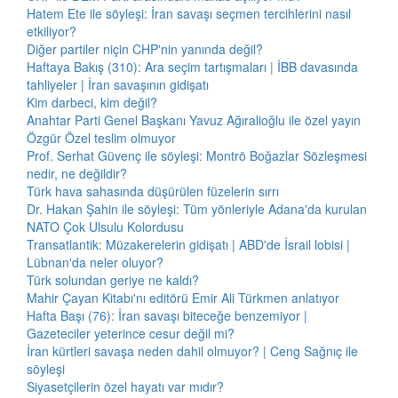
Hatem Ete ile söyleşi: İran savaşı seçmen tercihlerini nasıl
etkiliyor?
Diğer partiler niçin CHP'nin yanında değil?
Haftaya Bakış (310): Ara seçim tartışmaları | İBB davasında
tahliyeler | İran savaşının gidişatı
Kim darbeci, kim değil?
Anahtar Parti Genel Başkanı Yavuz Ağıralioğlu ile özel yayın
Özgür Özel teslim olmuyor
Prof. Serhat Güvenç ile söyleşi: Montrö Boğazlar Sözleşmesi
nedir, ne değildir?
Türk hava sahasında düşürülen füzelerin sırrı
Dr. Hakan Şahin ile söyleşi: Tüm yönleriyle Adana'da kurulan
NATO Çok Ulsulu Kolordusu
Transatlantik: Müzakerelerin gidişatı | ABD'de İsrail lobisi |
Lübnan'da neler oluyor?
Türk solundan geriye ne kaldı?
Mahir Çayan Kitabı'nı editörü Emir Ali Türkmen anlatıyor
Hafta Başı (76): İran savaşı biteceğe benzemiyor |
Gazeteciler yeterince cesur değil mi?
İran kürtleri savaşa neden dahil olmuyor? | Ceng Sağnıç ile
söyleşi
Siyasetçilerin özel hayatı var mıdır?