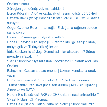
Öcalan'a statü
Süreçten geri dönüş yok mu sahiden?
Burcu Köksal'ın AKP'ye katılacak olmasının düşündürdükleri
Haftaya Bakış (315): Bahçeli'nin statü çıkışı | CHP'ye kuşatma
sürüyor
Özgür Özel ve Ekrem İmamoğlu, Erdoğan'a rağmen sürece
sahip çıkıyor
Hayvan düşmanlığının siyasi boyutları
Reha Ruhavioğlu ile söyleşi: Kürtlerde kimliğe sahip çıkma,
milliyetçilik ve Türkiyelilik eğilimleri
İdris Baluken ile söyleşi: Somut adımlar atılacak mı? Süreç
menzile varacak mı?
“Barış Süreci ve Siyasallaşma Koordinatörü” olarak Abdullah
Öcalan
Bahçeli'nin Öcalan'a statü önerisi | Uzman konuklarla ortak
yayın
Her ağacın kurdu özünden olur: CHP'nin temel sorunu
Transatlantik: İran savaşında son durum | ABD-Çin ilişkileri |
Almanya ve NATO
Hatem Ete ile söyleşi: AKP ve CHP oylarını nasıl artırabilirler?
Siyasi iktidarın CHP açmazı
Hafta Başı (81): Mutlak butlana ne oldu? | Süreç tıkalı mı?