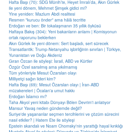
Hafta Başı (70): SDG Münih’te, Heyet İmralı’da, Akın Gürlek
ile yeni dönem, Mehmet Şimşek gidici mi?
Yine yeniden: Mazlum Abdi realitesi
Resmen "kurucu önder" ama hâlâ tecritte
Erdoğan ve ben: Bir tokalaşmanın 35 yıllık öyküsü
Haftaya Bakış (304): Yeni bakanların anlamı | Komisyonun
ortak raporunu beklerken
Akın Gürlek ile yeni dönem: Sert başladı, sert sürecek
Transatlantik: Trump-Netanyahu işbirliğinin sınırları | Türkiye,
Yunanistan ve Doğu Akdeniz
Gıran Özcan ile söyleşi: İsrail, ABD ve Kürtler
Özgür Özel sarsılmış ama yıkılmamış
Tüm yönleriyle Mesut Özarslan olayı
Milliyetçi sağın lideri kim?
Hafta Başı (69): Mesut Özarslan olayı | İran-ABD
müzakereleri | Öcalan'a umut hakkı
Erdoğan İslamcı mı?
Taha Akyol yeni kitabı Dünyayı Bölen Devrim'i anlatıyor
Mansur Yavaş neden gündemde değil?
Suriye'de yaşananlar seçmen tercihlerini ve çözüm sürecini
nasıl etkiler? | Hatem Ete ile söyleşi
Epstein skandalı ve Noam Chomsky'nin yarattığı hayal kırıklığı
Mustafa Akyol ile söyleşi: Dünyada ve Türkiye'de İslamiyet,