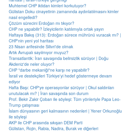
Muhtemel CHP iktidarı kimleri korkutuyor?
Gülistan Doku cinayetinin zamanında aydınlatılmasını kimler
nasıl engelledi?
Çözüm sürecini Erdoğan mı tıkıyor?
CHP ne yapabilir? İzleyicilerin katılımıyla ortak yayın
Haftaya Bakış (313): Erdoğan sürece mührünü vuracak mı? |
CHP'nin yeni yol haritası
23 Nisan arifesinde Silivri'de olmak
Artık Avrupalı sayılmıyor muyuz?
Transatlantik: İran savaşında belirsizlik sürüyor | Doğu
Akdeniz'de neler oluyor?
CHP "darbe mekaniği"ne karşı ne yapabilir?
İsrail ve destekçileri Türkiye'yi hedef göstermeye devam
ediyor
Hafta Başı: CHP'ye operasyonlar sürüyor | Okul saldırıları
unutulacak mı? | İran savaşında son durum
Prof. Bekir Zakir Çoban ile söyleşi: Tüm yönleriyle Papa Leo-
Trump çatışması
İslam dünyasının geri kalmasının nedenleri | Yener Orkunoğlu
ile söyleşi
AKP ile CHP arasında sıkışan DEM Parti
Gülistan, Rojin, Rabia, Nadira, Burak ve diğerleri