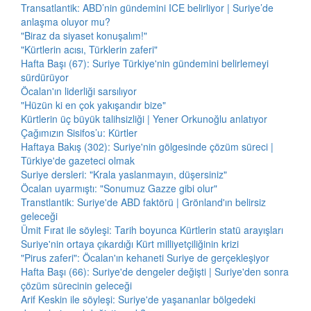
Transatlantik: ABD’nin gündemini ICE belirliyor | Suriye’de
anlaşma oluyor mu?
"Biraz da siyaset konuşalım!"
"Kürtlerin acısı, Türklerin zaferi"
Hafta Başı (67): Suriye Türkiye'nin gündemini belirlemeyi
sürdürüyor
Öcalan'ın liderliği sarsılıyor
"Hüzün ki en çok yakışandır bize"
Kürtlerin üç büyük talihsizliği | Yener Orkunoğlu anlatıyor
Çağımızın Sisifos’u: Kürtler
Haftaya Bakış (302): Suriye'nin gölgesinde çözüm süreci |
Türkiye'de gazeteci olmak
Suriye dersleri: "Krala yaslanmayın, düşersiniz"
Öcalan uyarmıştı: "Sonumuz Gazze gibi olur"
Transtlantik: Suriye'de ABD faktörü | Grönland'ın belirsiz
geleceği
Ümit Fırat ile söyleşi: Tarih boyunca Kürtlerin statü arayışları
Suriye'nin ortaya çıkardığı Kürt milliyetçiliğinin krizi
"Pirus zaferi": Öcalan'ın kehaneti Suriye de gerçekleşiyor
Hafta Başı (66): Suriye'de dengeler değişti | Suriye'den sonra
çözüm sürecinin geleceği
Arif Keskin ile söyleşi: Suriye'de yaşananlar bölgedeki