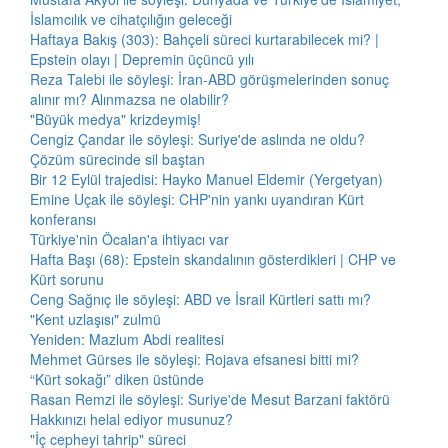
İslamcılık ve cihatçılığın geleceği
Haftaya Bakış (303): Bahçeli süreci kurtarabilecek mi? |
Epstein olayı | Depremin üçüncü yılı
Reza Talebi ile söyleşi: İran-ABD görüşmelerinden sonuç
alınır mı? Alınmazsa ne olabilir?
"Büyük medya" krizdeymiş!
Cengiz Çandar ile söyleşi: Suriye'de aslında ne oldu?
Çözüm sürecinde sil baştan
Bir 12 Eylül trajedisi: Hayko Manuel Eldemir (Yergetyan)
Emine Uçak ile söyleşi: CHP'nin yankı uyandıran Kürt
konferansı
Türkiye'nin Öcalan'a ihtiyacı var
Hafta Başı (68): Epstein skandalının gösterdikleri | CHP ve
Kürt sorunu
Ceng Sağnıç ile söyleşi: ABD ve İsrail Kürtleri sattı mı?
"Kent uzlaşısı" zulmü
Yeniden: Mazlum Abdi realitesi
Mehmet Gürses ile söyleşi: Rojava efsanesi bitti mi?
“Kürt sokağı” diken üstünde
Rasan Remzi ile söyleşi: Suriye'de Mesut Barzani faktörü
Hakkınızı helal ediyor musunuz?
"İç cepheyi tahrip" süreci