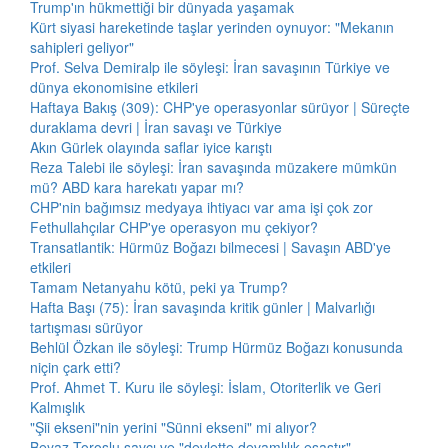
Trump'ın hükmettiği bir dünyada yaşamak
Kürt siyasi hareketinde taşlar yerinden oynuyor: "Mekanın
sahipleri geliyor"
Prof. Selva Demiralp ile söyleşi: İran savaşının Türkiye ve
dünya ekonomisine etkileri
Haftaya Bakış (309): CHP'ye operasyonlar sürüyor | Süreçte
duraklama devri | İran savaşı ve Türkiye
Akın Gürlek olayında saflar iyice karıştı
Reza Talebi ile söyleşi: İran savaşında müzakere mümkün
mü? ABD kara harekatı yapar mı?
CHP'nin bağımsız medyaya ihtiyacı var ama işi çok zor
Fethullahçılar CHP'ye operasyon mu çekiyor?
Transatlantik: Hürmüz Boğazı bilmecesi | Savaşın ABD'ye
etkileri
Tamam Netanyahu kötü, peki ya Trump?
Hafta Başı (75): İran savaşında kritik günler | Malvarlığı
tartışması sürüyor
Behlül Özkan ile söyleşi: Trump Hürmüz Boğazı konusunda
niçin çark etti?
Prof. Ahmet T. Kuru ile söyleşi: İslam, Otoriterlik ve Geri
Kalmışlık
"Şii ekseni"nin yerini "Sünni ekseni" mi alıyor?
Beyaz Toroslu savcı ve "devlette devamlılık esastır"