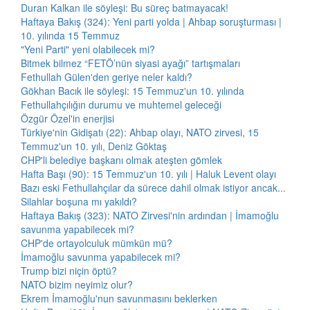
Duran Kalkan ile söyleşi: Bu süreç batmayacak!
Haftaya Bakış (324): Yeni parti yolda | Ahbap soruşturması |
10. yılında 15 Temmuz
"Yeni Parti" yeni olabilecek mi?
Bitmek bilmez “FETÖ’nün siyasi ayağı” tartışmaları
Fethullah Gülen'den geriye neler kaldı?
Gökhan Bacık ile söyleşi: 15 Temmuz'un 10. yılında
Fethullahçılığın durumu ve muhtemel geleceği
Özgür Özel'in enerjisi
Türkiye'nin Gidişatı (22): Ahbap olayı, NATO zirvesi, 15
Temmuz'un 10. yılı, Deniz Göktaş
CHP'li belediye başkanı olmak ateşten gömlek
Hafta Başı (90): 15 Temmuz'un 10. yılı | Haluk Levent olayı
Bazı eski Fethullahçılar da sürece dahil olmak istiyor ancak...
Silahlar boşuna mı yakıldı?
Haftaya Bakış (323): NATO Zirvesi'nin ardından | İmamoğlu
savunma yapabilecek mi?
CHP'de ortayolculuk mümkün mü?
İmamoğlu savunma yapabilecek mi?
Trump bizi niçin öptü?
NATO bizim neyimiz olur?
Ekrem İmamoğlu'nun savunmasını beklerken