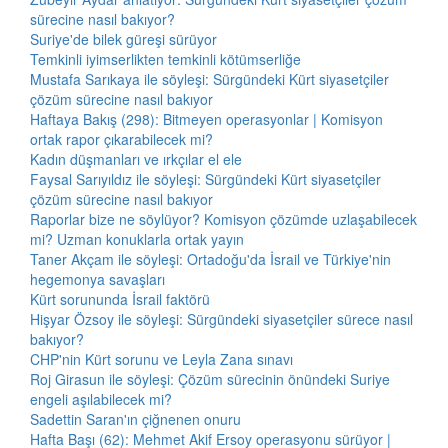
sürecine nasıl bakıyor?
Suriye'de bilek güreşi sürüyor
Temkinli iyimserlikten temkinli kötümserliğe
Mustafa Sarıkaya ile söyleşi: Sürgündeki Kürt siyasetçiler
çözüm sürecine nasıl bakıyor
Haftaya Bakış (298): Bitmeyen operasyonlar | Komisyon
ortak rapor çıkarabilecek mi?
Kadın düşmanları ve ırkçılar el ele
Faysal Sarıyıldız ile söyleşi: Sürgündeki Kürt siyasetçiler
çözüm sürecine nasıl bakıyor
Raporlar bize ne söylüyor? Komisyon çözümde uzlaşabilecek
mi? Uzman konuklarla ortak yayın
Taner Akçam ile söyleşi: Ortadoğu'da İsrail ve Türkiye'nin
hegemonya savaşları
Kürt sorununda İsrail faktörü
Hişyar Özsoy ile söyleşi: Sürgündeki siyasetçiler sürece nasıl
bakıyor?
CHP'nin Kürt sorunu ve Leyla Zana sınavı
Roj Girasun ile söyleşi: Çözüm sürecinin önündeki Suriye
engeli aşılabilecek mi?
Sadettin Saran'ın çiğnenen onuru
Hafta Başı (62): Mehmet Akif Ersoy operasyonu sürüyor |