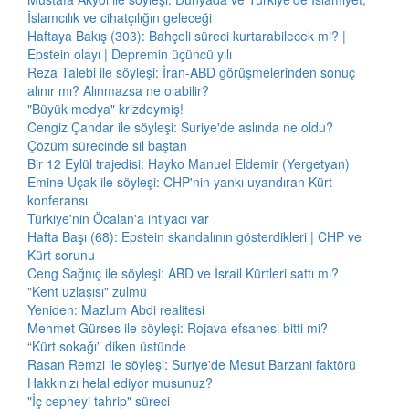
İslamcılık ve cihatçılığın geleceği
Haftaya Bakış (303): Bahçeli süreci kurtarabilecek mi? |
Epstein olayı | Depremin üçüncü yılı
Reza Talebi ile söyleşi: İran-ABD görüşmelerinden sonuç
alınır mı? Alınmazsa ne olabilir?
"Büyük medya" krizdeymiş!
Cengiz Çandar ile söyleşi: Suriye'de aslında ne oldu?
Çözüm sürecinde sil baştan
Bir 12 Eylül trajedisi: Hayko Manuel Eldemir (Yergetyan)
Emine Uçak ile söyleşi: CHP'nin yankı uyandıran Kürt
konferansı
Türkiye'nin Öcalan'a ihtiyacı var
Hafta Başı (68): Epstein skandalının gösterdikleri | CHP ve
Kürt sorunu
Ceng Sağnıç ile söyleşi: ABD ve İsrail Kürtleri sattı mı?
"Kent uzlaşısı" zulmü
Yeniden: Mazlum Abdi realitesi
Mehmet Gürses ile söyleşi: Rojava efsanesi bitti mi?
“Kürt sokağı” diken üstünde
Rasan Remzi ile söyleşi: Suriye'de Mesut Barzani faktörü
Hakkınızı helal ediyor musunuz?
"İç cepheyi tahrip" süreci