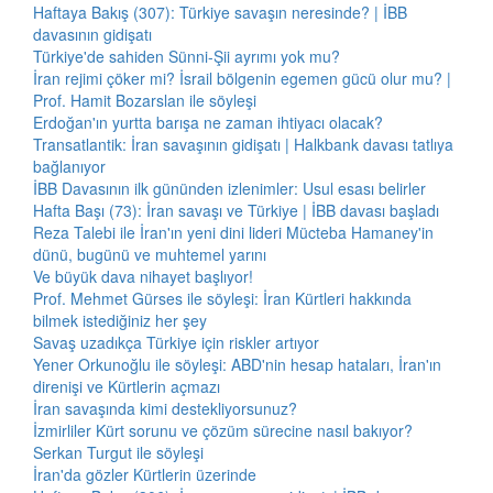
Haftaya Bakış (307): Türkiye savaşın neresinde? | İBB
davasının gidişatı
Türkiye'de sahiden Sünni-Şii ayrımı yok mu?
İran rejimi çöker mi? İsrail bölgenin egemen gücü olur mu? |
Prof. Hamit Bozarslan ile söyleşi
Erdoğan'ın yurtta barışa ne zaman ihtiyacı olacak?
Transatlantik: İran savaşının gidişatı | Halkbank davası tatlıya
bağlanıyor
İBB Davasının ilk gününden izlenimler: Usul esası belirler
Hafta Başı (73): İran savaşı ve Türkiye | İBB davası başladı
Reza Talebi ile İran'ın yeni dini lideri Mücteba Hamaney'in
dünü, bugünü ve muhtemel yarını
Ve büyük dava nihayet başlıyor!
Prof. Mehmet Gürses ile söyleşi: İran Kürtleri hakkında
bilmek istediğiniz her şey
Savaş uzadıkça Türkiye için riskler artıyor
Yener Orkunoğlu ile söyleşi: ABD'nin hesap hataları, İran'ın
direnişi ve Kürtlerin açmazı
İran savaşında kimi destekliyorsunuz?
İzmirliler Kürt sorunu ve çözüm sürecine nasıl bakıyor?
Serkan Turgut ile söyleşi
İran'da gözler Kürtlerin üzerinde