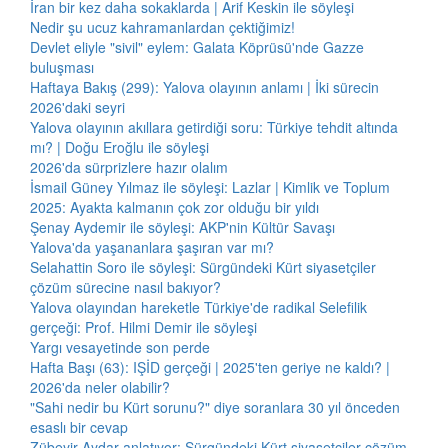
İran bir kez daha sokaklarda | Arif Keskin ile söyleşi
Nedir şu ucuz kahramanlardan çektiğimiz!
Devlet eliyle "sivil" eylem: Galata Köprüsü'nde Gazze
buluşması
Haftaya Bakış (299): Yalova olayının anlamı | İki sürecin
2026'daki seyri
Yalova olayının akıllara getirdiği soru: Türkiye tehdit altında
mı? | Doğu Eroğlu ile söyleşi
2026'da sürprizlere hazır olalım
İsmail Güney Yılmaz ile söyleşi: Lazlar | Kimlik ve Toplum
2025: Ayakta kalmanın çok zor olduğu bir yıldı
Şenay Aydemir ile söyleşi: AKP'nin Kültür Savaşı
Yalova'da yaşananlara şaşıran var mı?
Selahattin Soro ile söyleşi: Sürgündeki Kürt siyasetçiler
çözüm sürecine nasıl bakıyor?
Yalova olayından hareketle Türkiye'de radikal Selefilik
gerçeği: Prof. Hilmi Demir ile söyleşi
Yargı vesayetinde son perde
Hafta Başı (63): IŞİD gerçeği | 2025'ten geriye ne kaldı? |
2026'da neler olabilir?
"Sahi nedir bu Kürt sorunu?" diye soranlara 30 yıl önceden
esaslı bir cevap
Zübeyir Aydar anlatıyor: Sürgündeki Kürt siyasetçiler çözüm