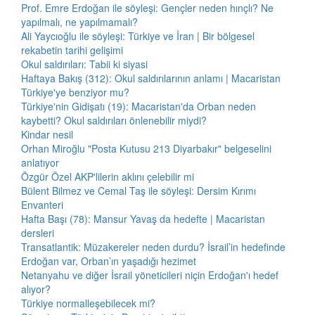
Prof. Emre Erdoğan ile söyleşi: Gençler neden hınçlı? Ne
yapılmalı, ne yapılmamalı?
Ali Yaycıoğlu ile söyleşi: Türkiye ve İran | Bir bölgesel
rekabetin tarihi gelişimi
Okul saldırıları: Tabii ki siyasi
Haftaya Bakış (312): Okul saldırılarının anlamı | Macaristan
Türkiye'ye benziyor mu?
Türkiye'nin Gidişatı (19): Macaristan'da Orban neden
kaybetti? Okul saldırıları önlenebilir miydi?
Kindar nesil
Orhan Miroğlu "Posta Kutusu 213 Diyarbakır" belgeselini
anlatıyor
Özgür Özel AKP'lilerin aklını çelebilir mi
Bülent Bilmez ve Cemal Taş ile söyleşi: Dersim Kırımı
Envanteri
Hafta Başı (78): Mansur Yavaş da hedefte | Macaristan
dersleri
Transatlantik: Müzakereler neden durdu? İsrail’in hedefinde
Erdoğan var, Orban’ın yaşadığı hezimet
Netanyahu ve diğer İsrail yöneticileri niçin Erdoğan'ı hedef
alıyor?
Türkiye normalleşebilecek mi?