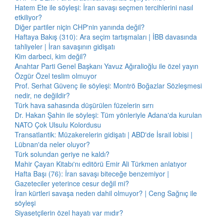
Hatem Ete ile söyleşi: İran savaşı seçmen tercihlerini nasıl
etkiliyor?
Diğer partiler niçin CHP'nin yanında değil?
Haftaya Bakış (310): Ara seçim tartışmaları | İBB davasında
tahliyeler | İran savaşının gidişatı
Kim darbeci, kim değil?
Anahtar Parti Genel Başkanı Yavuz Ağıralioğlu ile özel yayın
Özgür Özel teslim olmuyor
Prof. Serhat Güvenç ile söyleşi: Montrö Boğazlar Sözleşmesi
nedir, ne değildir?
Türk hava sahasında düşürülen füzelerin sırrı
Dr. Hakan Şahin ile söyleşi: Tüm yönleriyle Adana'da kurulan
NATO Çok Ulsulu Kolordusu
Transatlantik: Müzakerelerin gidişatı | ABD'de İsrail lobisi |
Lübnan'da neler oluyor?
Türk solundan geriye ne kaldı?
Mahir Çayan Kitabı'nı editörü Emir Ali Türkmen anlatıyor
Hafta Başı (76): İran savaşı biteceğe benzemiyor |
Gazeteciler yeterince cesur değil mi?
İran kürtleri savaşa neden dahil olmuyor? | Ceng Sağnıç ile
söyleşi
Siyasetçilerin özel hayatı var mıdır?