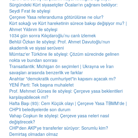
Sürgündeki Kürt siyasetçiler Öcalan'ın çağrısını bekliyor:
Seydi Fırat ile söyleşi
Çerçeve Yasa referanduma götürülürse ne olur?
Kürt sokağı ve Kürt hareketinin sürece bakışı değişiyor mu? |
Ahmet Yıldırım ile söyleşi
1034 gün sonra Kılıçdaroğlu’nu canlı izlemek
Behlül Özkan ile söyleşi: Prof. Ahmet Davutoğlu'nun
akademik ve siyasi serüveni
Mümtaz'er Türköne ile söyleşi: Çözüm sürecinde gelinen
nokta ve bundan sonrası
Transatlantik: Michigan ön seçimleri | Ukrayna ve İran
savaşları arasında benzerlik ve farklar
Anahtar "demokratik cumhuriyet"in kapısını açacak mı?
YENİ Parti: Tek başına muhalefet
Prof. Mehmet Gürses ile söyleşi: Çerçeve yasa beklentileri
karşılayabilecek mi?
Hafta Başı (93): Cem Küçük olayı | Çerçeve Yasa TBMM'de |
CHP'li belediyelerde son durum
Vahap Coşkun ile söyleşi: Çerçeve yasa neleri nasıl
değiştirecek?
CHP'den AKP'ye transferler sürüyor: Sorumlu kim?
Demirtaş olmadan olmaz