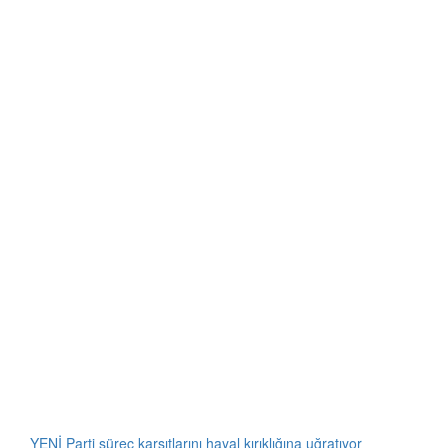
YENİ Parti süreç karşıtlarını hayal kırıklığına uğratıyor