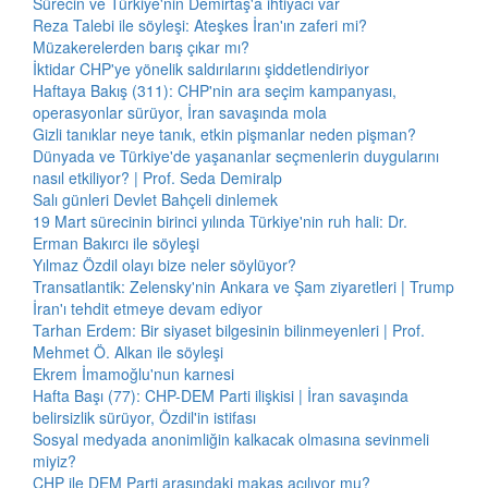
Sürecin ve Türkiye'nin Demirtaş'a ihtiyacı var
Reza Talebi ile söyleşi: Ateşkes İran'ın zaferi mi?
Müzakerelerden barış çıkar mı?
İktidar CHP'ye yönelik saldırılarını şiddetlendiriyor
Haftaya Bakış (311): CHP'nin ara seçim kampanyası,
operasyonlar sürüyor, İran savaşında mola
Gizli tanıklar neye tanık, etkin pişmanlar neden pişman?
Dünyada ve Türkiye'de yaşananlar seçmenlerin duygularını
nasıl etkiliyor? | Prof. Seda Demiralp
Salı günleri Devlet Bahçeli dinlemek
19 Mart sürecinin birinci yılında Türkiye'nin ruh hali: Dr.
Erman Bakırcı ile söyleşi
Yılmaz Özdil olayı bize neler söylüyor?
Transatlantik: Zelensky'nin Ankara ve Şam ziyaretleri | Trump
İran'ı tehdit etmeye devam ediyor
Tarhan Erdem: Bir siyaset bilgesinin bilinmeyenleri | Prof.
Mehmet Ö. Alkan ile söyleşi
Ekrem İmamoğlu'nun karnesi
Hafta Başı (77): CHP-DEM Parti ilişkisi | İran savaşında
belirsizlik sürüyor, Özdil'in istifası
Sosyal medyada anonimliğin kalkacak olmasına sevinmeli
miyiz?
CHP ile DEM Parti arasındaki makas açılıyor mu?