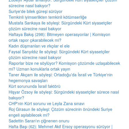
sürecine nasıl bakıyor?
Suriye'de bilek güreşi sürüyor
Temkinli iyimserlikten temkinli kötümserliğe
Mustafa Sarıkaya ile söyleşi: Sürgündeki Kürt siyasetçiler
çözüm sürecine nasıl bakıyor
Haftaya Bakış (298): Bitmeyen operasyonlar | Komisyon
ortak rapor çıkarabilecek mi?
Kadın düşmanları ve ırkçılar el ele
Faysal Sarıyıldız ile söyleşi: Sürgündeki Kürt siyasetçiler
çözüm sürecine nasıl bakıyor
Raporlar bize ne söylüyor? Komisyon çözümde uzlaşabilecek
mi? Uzman konuklarla ortak yayın
Taner Akçam ile söyleşi: Ortadoğu'da İsrail ve Türkiye'nin
hegemonya savaşları
Kürt sorununda İsrail faktörü
Hişyar Özsoy ile söyleşi: Sürgündeki siyasetçiler sürece nasıl
bakıyor?
CHP'nin Kürt sorunu ve Leyla Zana sınavı
Roj Girasun ile söyleşi: Çözüm sürecinin önündeki Suriye
engeli aşılabilecek mi?
Sadettin Saran'ın çiğnenen onuru
Hafta Başı (62): Mehmet Akif Ersoy operasyonu sürüyor |