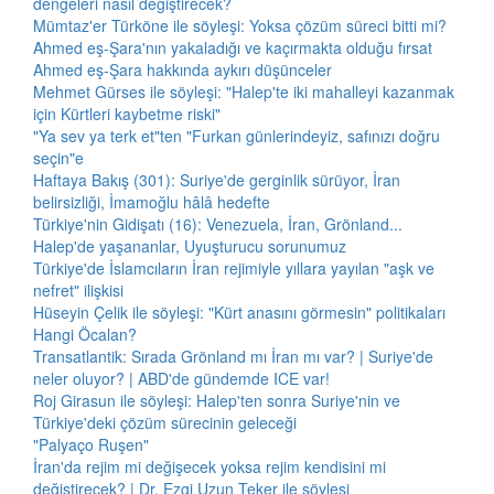
dengeleri nasıl değiştirecek?
Mümtaz'er Türköne ile söyleşi: Yoksa çözüm süreci bitti mi?
Ahmed eş-Şara'nın yakaladığı ve kaçırmakta olduğu fırsat
Ahmed eş-Şara hakkında aykırı düşünceler
Mehmet Gürses ile söyleşi: "Halep'te iki mahalleyi kazanmak
için Kürtleri kaybetme riski"
"Ya sev ya terk et"ten "Furkan günlerindeyiz, safınızı doğru
seçin"e
Haftaya Bakış (301): Suriye'de gerginlik sürüyor, İran
belirsizliği, İmamoğlu hâlâ hedefte
Türkiye'nin Gidişatı (16): Venezuela, İran, Grönland...
Halep'de yaşananlar, Uyuşturucu sorunumuz
Türkiye'de İslamcıların İran rejimiyle yıllara yayılan "aşk ve
nefret" ilişkisi
Hüseyin Çelik ile söyleşi: "Kürt anasını görmesin" politikaları
Hangi Öcalan?
Transatlantik: Sırada Grönland mı İran mı var? | Suriye'de
neler oluyor? | ABD'de gündemde ICE var!
Roj Girasun ile söyleşi: Halep'ten sonra Suriye'nin ve
Türkiye'deki çözüm sürecinin geleceği
"Palyaço Ruşen"
İran'da rejim mi değişecek yoksa rejim kendisini mi
değiştirecek? | Dr. Ezgi Uzun Teker ile söyleşi