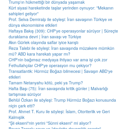
Trump'ın hükmettiği bir dünyada yaşamak
Kürt siyasi hareketinde taşlar yerinden oynuyor: "Mekanın
sahipleri geliyor"
Prof. Selva Demiralp ile söyleşi: İran savaşının Türkiye ve
dünya ekonomisine etkileri
Haftaya Bakış (309): CHP'ye operasyonlar sürüyor | Süreçte
duraklama devri | İran savaşı ve Türkiye
Akın Gürlek olayında saflar iyice karıştı
Reza Talebi ile söyleşi: İran savaşında müzakere mümkün
mü? ABD kara harekatı yapar mı?
CHP'nin bağımsız medyaya ihtiyacı var ama işi çok zor
Fethullahçılar CHP'ye operasyon mu çekiyor?
Transatlantik: Hürmüz Boğazı bilmecesi | Savaşın ABD'ye
etkileri
Tamam Netanyahu kötü, peki ya Trump?
Hafta Başı (75): İran savaşında kritik günler | Malvarlığı
tartışması sürüyor
Behlül Özkan ile söyleşi: Trump Hürmüz Boğazı konusunda
niçin çark etti?
Prof. Ahmet T. Kuru ile söyleşi: İslam, Otoriterlik ve Geri
Kalmışlık
"Şii ekseni"nin yerini "Sünni ekseni" mi alıyor?
Beyaz Toroslu savcı ve "devlette devamlılık esastır"