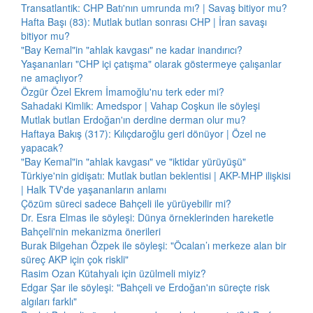
Transatlantik: CHP Batı'nın umrunda mı? | Savaş bitiyor mu?
Hafta Başı (83): Mutlak butlan sonrası CHP | İran savaşı
bitiyor mu?
"Bay Kemal"in "ahlak kavgası" ne kadar inandırıcı?
Yaşananları "CHP içi çatışma" olarak göstermeye çalışanlar
ne amaçlıyor?
Özgür Özel Ekrem İmamoğlu'nu terk eder mi?
Sahadaki Kimlik: Amedspor | Vahap Coşkun ile söyleşi
Mutlak butlan Erdoğan'ın derdine derman olur mu?
Haftaya Bakış (317): Kılıçdaroğlu geri dönüyor | Özel ne
yapacak?
"Bay Kemal"in "ahlak kavgası" ve "iktidar yürüyüşü"
Türkiye'nin gidişatı: Mutlak butlan beklentisi | AKP-MHP ilişkisi
| Halk TV'de yaşananların anlamı
Çözüm süreci sadece Bahçeli ile yürüyebilir mi?
Dr. Esra Elmas ile söyleşi: Dünya örneklerinden hareketle
Bahçeli'nin mekanizma önerileri
Burak Bilgehan Özpek ile söyleşi: "Öcalan’ı merkeze alan bir
süreç AKP için çok riskli"
Rasim Ozan Kütahyalı için üzülmeli miyiz?
Edgar Şar ile söyleşi: "Bahçeli ve Erdoğan'ın süreçte risk
algıları farklı"