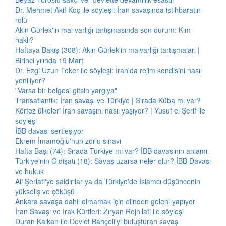
Dr. Mehmet Akif Koç ile söyleşi: İran savaşında istihbaratın
rolü
Akın Gürlek'in mal varlığı tartışmasında son durum: Kim
haklı?
Haftaya Bakış (308): Akın Gürlek'in malvarlığı tartışmaları |
Birinci yılında 19 Mart
Dr. Ezgi Uzun Teker ile söyleşi: İran'da rejim kendisini nasıl
yeniliyor?
"Varsa bir belgesi gitsin yargıya"
Transatlantik: İran savaşı ve Türkiye | Sırada Küba mı var?
Körfez ülkeleri İran savaşını nasıl yaşıyor? | Yusuf el Şerif ile
söyleşi
İBB davası sertleşiyor
Ekrem İmamoğlu'nun zorlu sınavı
Hafta Başı (74): Sırada Türkiye mi var? İBB davasının anlamı
Türkiye'nin Gidişatı (18): Savaş uzarsa neler olur? İBB Davası
ve hukuk
Ali Şeriati'ye saldırılar ya da Türkiye'de İslamcı düşüncenin
yükseliş ve çöküşü
Ankara savaşa dahil olmamak için elinden geleni yapıyor
İran Savaşı ve Irak Kürtleri: Zıryan Rojhılati ile söyleşi
Duran Kalkan ile Devlet Bahçeli'yi buluşturan savaş