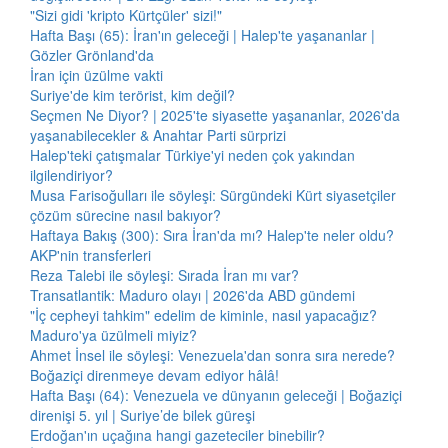
"Sizi gidi 'kripto Kürtçüler' sizi!"
Hafta Başı (65): İran'ın geleceği | Halep'te yaşananlar |
Gözler Grönland'da
İran için üzülme vakti
Suriye'de kim terörist, kim değil?
Seçmen Ne Diyor? | 2025'te siyasette yaşananlar, 2026'da
yaşanabilecekler & Anahtar Parti sürprizi
Halep'teki çatışmalar Türkiye'yi neden çok yakından
ilgilendiriyor?
Musa Farisoğulları ile söyleşi: Sürgündeki Kürt siyasetçiler
çözüm sürecine nasıl bakıyor?
Haftaya Bakış (300): Sıra İran'da mı? Halep'te neler oldu?
AKP'nin transferleri
Reza Talebi ile söyleşi: Sırada İran mı var?
Transatlantik: Maduro olayı | 2026'da ABD gündemi
"İç cepheyi tahkim" edelim de kiminle, nasıl yapacağız?
Maduro'ya üzülmeli miyiz?
Ahmet İnsel ile söyleşi: Venezuela'dan sonra sıra nerede?
Boğaziçi direnmeye devam ediyor hâlâ!
Hafta Başı (64): Venezuela ve dünyanın geleceği | Boğaziçi
direnişi 5. yıl | Suriye’de bilek güreşi
Erdoğan'ın uçağına hangi gazeteciler binebilir?