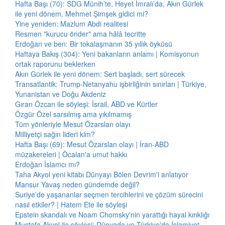
Hafta Başı (70): SDG Münih’te, Heyet İmralı’da, Akın Gürlek
ile yeni dönem, Mehmet Şimşek gidici mi?
Yine yeniden: Mazlum Abdi realitesi
Resmen "kurucu önder" ama hâlâ tecritte
Erdoğan ve ben: Bir tokalaşmanın 35 yıllık öyküsü
Haftaya Bakış (304): Yeni bakanların anlamı | Komisyonun
ortak raporunu beklerken
Akın Gürlek ile yeni dönem: Sert başladı, sert sürecek
Transatlantik: Trump-Netanyahu işbirliğinin sınırları | Türkiye,
Yunanistan ve Doğu Akdeniz
Gıran Özcan ile söyleşi: İsrail, ABD ve Kürtler
Özgür Özel sarsılmış ama yıkılmamış
Tüm yönleriyle Mesut Özarslan olayı
Milliyetçi sağın lideri kim?
Hafta Başı (69): Mesut Özarslan olayı | İran-ABD
müzakereleri | Öcalan'a umut hakkı
Erdoğan İslamcı mı?
Taha Akyol yeni kitabı Dünyayı Bölen Devrim'i anlatıyor
Mansur Yavaş neden gündemde değil?
Suriye'de yaşananlar seçmen tercihlerini ve çözüm sürecini
nasıl etkiler? | Hatem Ete ile söyleşi
Epstein skandalı ve Noam Chomsky'nin yarattığı hayal kırıklığı
Mustafa Akyol ile söyleşi: Dünyada ve Türkiye'de İslamiyet,