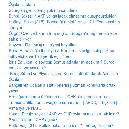
Öcalan'a statü
Süreçten geri dönüş yok mu sahiden?
Burcu Köksal'ın AKP'ye katılacak olmasının düşündürdükleri
Haftaya Bakış (315): Bahçeli'nin statü çıkışı | CHP'ye kuşatma
sürüyor
Özgür Özel ve Ekrem İmamoğlu, Erdoğan'a rağmen sürece
sahip çıkıyor
Hayvan düşmanlığının siyasi boyutları
Reha Ruhavioğlu ile söyleşi: Kürtlerde kimliğe sahip çıkma,
milliyetçilik ve Türkiyelilik eğilimleri
İdris Baluken ile söyleşi: Somut adımlar atılacak mı? Süreç
menzile varacak mı?
“Barış Süreci ve Siyasallaşma Koordinatörü” olarak Abdullah
Öcalan
Bahçeli'nin Öcalan'a statü önerisi | Uzman konuklarla ortak
yayın
Her ağacın kurdu özünden olur: CHP'nin temel sorunu
Transatlantik: İran savaşında son durum | ABD-Çin ilişkileri |
Almanya ve NATO
Hatem Ete ile söyleşi: AKP ve CHP oylarını nasıl artırabilirler?
Siyasi iktidarın CHP açmazı
Hafta Başı (81): Mutlak butlana ne oldu? | Süreç tıkalı mı?