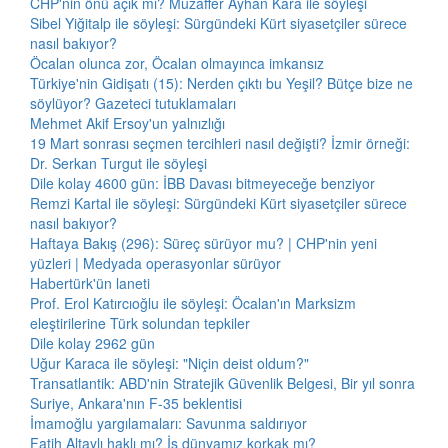
CHP'nin önü açık mı? Muzaffer Ayhan Kara ile söyleşi
Sibel Yiğitalp ile söyleşi: Sürgündeki Kürt siyasetçiler sürece
nasıl bakıyor?
Öcalan olunca zor, Öcalan olmayınca imkansız
Türkiye'nin Gidişatı (15): Nerden çıktı bu Yeşil? Bütçe bize ne
söylüyor? Gazeteci tutuklamaları
Mehmet Akif Ersoy'un yalnızlığı
19 Mart sonrası seçmen tercihleri nasıl değişti? İzmir örneği:
Dr. Serkan Turgut ile söyleşi
Dile kolay 4600 gün: İBB Davası bitmeyeceğe benziyor
Remzi Kartal ile söyleşi: Sürgündeki Kürt siyasetçiler sürece
nasıl bakıyor?
Haftaya Bakış (296): Süreç sürüyor mu? | CHP'nin yeni
yüzleri | Medyada operasyonlar sürüyor
Habertürk'ün laneti
Prof. Erol Katırcıoğlu ile söyleşi: Öcalan'ın Marksizm
eleştirilerine Türk solundan tepkiler
Dile kolay 2962 gün
Uğur Karaca ile söyleşi: "Niçin deist oldum?"
Transatlantik: ABD'nin Stratejik Güvenlik Belgesi, Bir yıl sonra
Suriye, Ankara'nın F-35 beklentisi
İmamoğlu yargılamaları: Savunma saldırıyor
Fatih Altaylı haklı mı? İş dünyamız korkak mı?