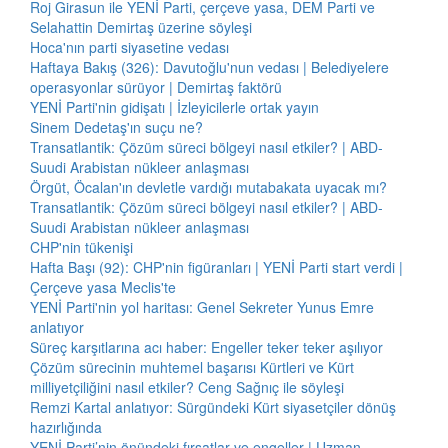
Roj Girasun ile YENİ Parti, çerçeve yasa, DEM Parti ve
Selahattin Demirtaş üzerine söyleşi
Hoca'nın parti siyasetine vedası
Haftaya Bakış (326): Davutoğlu'nun vedası | Belediyelere
operasyonlar sürüyor | Demirtaş faktörü
YENİ Parti'nin gidişatı | İzleyicilerle ortak yayın
Sinem Dedetaş'ın suçu ne?
Transatlantik: Çözüm süreci bölgeyi nasıl etkiler? | ABD-
Suudi Arabistan nükleer anlaşması
Örgüt, Öcalan'ın devletle vardığı mutabakata uyacak mı?
Transatlantik: Çözüm süreci bölgeyi nasıl etkiler? | ABD-
Suudi Arabistan nükleer anlaşması
CHP'nin tükenişi
Hafta Başı (92): CHP'nin figüranları | YENİ Parti start verdi |
Çerçeve yasa Meclis'te
YENİ Parti'nin yol haritası: Genel Sekreter Yunus Emre
anlatıyor
Süreç karşıtlarına acı haber: Engeller teker teker aşılıyor
Çözüm sürecinin muhtemel başarısı Kürtleri ve Kürt
milliyetçiliğini nasıl etkiler? Ceng Sağnıç ile söyleşi
Remzi Kartal anlatıyor: Sürgündeki Kürt siyasetçiler dönüş
hazırlığında
YENİ Parti’nin önündeki fırsatlar ve engeller | Uzman