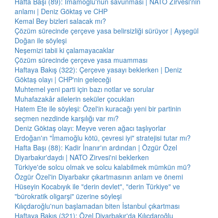
Hafta Başı (89): İmamoğlu'nun savunması | NATO Zirvesi'nin
anlamı | Deniz Göktaş ve CHP
Kemal Bey bizleri salacak mı?
Çözüm sürecinde çerçeve yasa belirsizliği sürüyor | Ayşegül
Doğan ile söyleşi
Neşemizi tabii ki çalamayacaklar
Çözüm sürecinde çerçeve yasa muamması
Haftaya Bakış (322): Çerçeve yasayı beklerken | Deniz
Göktaş olayı | CHP'nin geleceği
Muhtemel yeni parti için bazı notlar ve sorular
Muhafazakâr ailelerin seküler çocukları
Hatem Ete ile söyleşi: Özel'in kuracağı yeni bir partinin
seçmen nezdinde karşılığı var mı?
Deniz Göktaş olayı: Meyve veren ağacı taşlıyorlar
Erdoğan'ın "İmamoğlu kötü, çevresi iyi" stratejisi tutar mı?
Hafta Başı (88): Kadir İnanır'ın ardından | Özgür Özel
Diyarbakır'daydı | NATO Zirvesi'ni beklerken
Türkiye'de solcu olmak ve solcu kalabilmek mümkün mü?
Özgür Özel'in Diyarbakır çıkartmasının anlam ve önemi
Hüseyin Kocabıyık ile "derin devlet", "derin Türkiye" ve
"bürokratik oligarşi" üzerine söyleşi
Kılıçdaroğlu'nun başlamadan biten İstanbul çıkartması
Haftaya Bakış (321): Özel Diyarbakır'da Kılıçdaroğlu