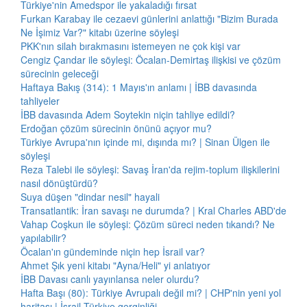
Türkiye'nin Amedspor ile yakaladığı fırsat
Furkan Karabay ile cezaevi günlerini anlattığı "Bizim Burada
Ne İşimiz Var?" kitabı üzerine söyleşi
PKK'nın silah bırakmasını istemeyen ne çok kişi var
Cengiz Çandar ile söyleşi: Öcalan-Demirtaş ilişkisi ve çözüm
sürecinin geleceği
Haftaya Bakış (314): 1 Mayıs'ın anlamı | İBB davasında
tahliyeler
İBB davasında Adem Soytekin niçin tahliye edildi?
Erdoğan çözüm sürecinin önünü açıyor mu?
Türkiye Avrupa'nın içinde mi, dışında mı? | Sinan Ülgen ile
söyleşi
Reza Talebi ile söyleşi: Savaş İran'da rejim-toplum ilişkilerini
nasıl dönüştürdü?
Suya düşen "dindar nesil" hayali
Transatlantik: İran savaşı ne durumda? | Kral Charles ABD'de
Vahap Coşkun ile söyleşi: Çözüm süreci neden tıkandı? Ne
yapılabilir?
Öcalan'ın gündeminde niçin hep İsrail var?
Ahmet Şık yeni kitabı "Ayna/Heli" yi anlatıyor
İBB Davası canlı yayınlansa neler olurdu?
Hafta Başı (80): Türkiye Avrupalı değil mi? | CHP'nin yeni yol
haritası | İsrail-Türkiye gerginliği