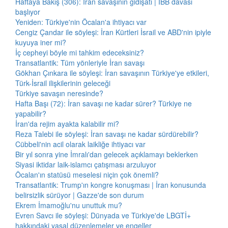
Haftaya Bakış (306): İran savaşının gidişatı | İBB davası
başlıyor
Yeniden: Türkiye'nin Öcalan'a ihtiyacı var
Cengiz Çandar ile söyleşi: İran Kürtleri İsrail ve ABD'nin ipiyle
kuyuya iner mi?
İç cepheyi böyle mi tahkim edeceksiniz?
Transatlantik: Tüm yönleriyle İran savaşı
Gökhan Çınkara ile söyleşi: İran savaşının Türkiye'ye etkileri,
Türk-İsrail ilişkilerinin geleceği
Türkiye savaşın neresinde?
Hafta Başı (72): İran savaşı ne kadar sürer? Türkiye ne
yapabilir?
İran'da rejim ayakta kalabilir mi?
Reza Talebi ile söyleşi: İran savaşı ne kadar sürdürebilir?
Cübbeli'nin acil olarak laikliğe ihtiyacı var
Bir yıl sonra yine İmralı'dan gelecek açıklamayı beklerken
Siyasi iktidar laik-islamcı çatışması arzuluyor
Öcalan'ın statüsü meselesi niçin çok önemli?
Transatlantik: Trump'ın kongre konuşması | İran konusunda
belirsizlik sürüyor | Gazze'de son durum
Ekrem İmamoğlu'nu unuttuk mu?
Evren Savcı ile söyleşi: Dünyada ve Türkiye'de LBGTİ+
hakkındaki yasal düzenlemeler ve engeller