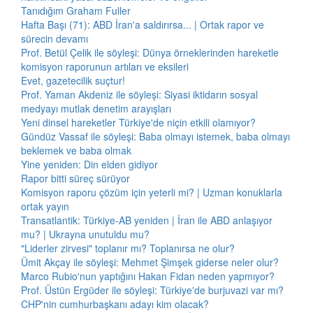
Tanıdığım Graham Fuller
Hafta Başı (71): ABD İran'a saldırırsa... | Ortak rapor ve
sürecin devamı
Prof. Betül Çelik ile söyleşi: Dünya örneklerinden hareketle
komisyon raporunun artıları ve eksileri
Evet, gazetecilik suçtur!
Prof. Yaman Akdeniz ile söyleşi: Siyasi iktidarın sosyal
medyayı mutlak denetim arayışları
Yeni dinsel hareketler Türkiye'de niçin etkili olamıyor?
Gündüz Vassaf ile söyleşi: Baba olmayı istemek, baba olmayı
beklemek ve baba olmak
Yine yeniden: Din elden gidiyor
Rapor bitti süreç sürüyor
Komisyon raporu çözüm için yeterli mi? | Uzman konuklarla
ortak yayın
Transatlantik: Türkiye-AB yeniden | İran ile ABD anlaşıyor
mu? | Ukrayna unutuldu mu?
"Liderler zirvesi" toplanır mı? Toplanırsa ne olur?
Ümit Akçay ile söyleşi: Mehmet Şimşek giderse neler olur?
Marco Rubio'nun yaptığını Hakan Fidan neden yapmıyor?
Prof. Üstün Ergüder ile söyleşi: Türkiye'de burjuvazi var mı?
CHP'nin cumhurbaşkanı adayı kim olacak?