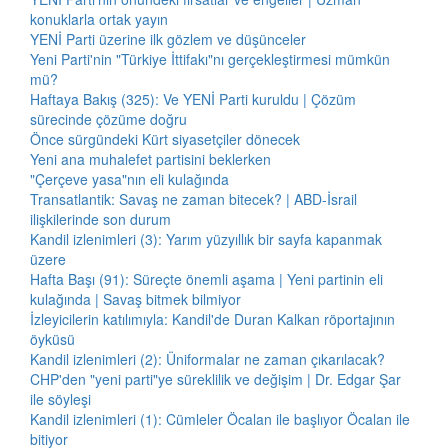
konuklarla ortak yayın
YENİ Parti üzerine ilk gözlem ve düşünceler
Yeni Parti'nin "Türkiye İttifakı"nı gerçekleştirmesi mümkün
mü?
Haftaya Bakış (325): Ve YENİ Parti kuruldu | Çözüm
sürecinde çözüme doğru
Önce sürgündeki Kürt siyasetçiler dönecek
Yeni ana muhalefet partisini beklerken
"Çerçeve yasa"nın eli kulağında
Transatlantik: Savaş ne zaman bitecek? | ABD-İsrail
ilişkilerinde son durum
Kandil izlenimleri (3): Yarım yüzyıllık bir sayfa kapanmak
üzere
Hafta Başı (91): Süreçte önemli aşama | Yeni partinin eli
kulağında | Savaş bitmek bilmiyor
İzleyicilerin katılımıyla: Kandil'de Duran Kalkan röportajının
öyküsü
Kandil izlenimleri (2): Üniformalar ne zaman çıkarılacak?
CHP'den "yeni parti"ye süreklilik ve değişim | Dr. Edgar Şar
ile söyleşi
Kandil izlenimleri (1): Cümleler Öcalan ile başlıyor Öcalan ile
bitiyor