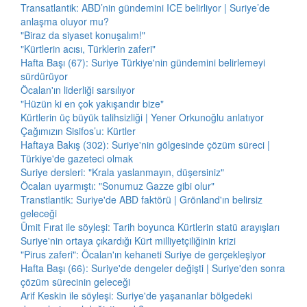
Transatlantik: ABD’nin gündemini ICE belirliyor | Suriye’de
anlaşma oluyor mu?
"Biraz da siyaset konuşalım!"
"Kürtlerin acısı, Türklerin zaferi"
Hafta Başı (67): Suriye Türkiye'nin gündemini belirlemeyi
sürdürüyor
Öcalan'ın liderliği sarsılıyor
"Hüzün ki en çok yakışandır bize"
Kürtlerin üç büyük talihsizliği | Yener Orkunoğlu anlatıyor
Çağımızın Sisifos’u: Kürtler
Haftaya Bakış (302): Suriye'nin gölgesinde çözüm süreci |
Türkiye'de gazeteci olmak
Suriye dersleri: "Krala yaslanmayın, düşersiniz"
Öcalan uyarmıştı: "Sonumuz Gazze gibi olur"
Transtlantik: Suriye'de ABD faktörü | Grönland'ın belirsiz
geleceği
Ümit Fırat ile söyleşi: Tarih boyunca Kürtlerin statü arayışları
Suriye'nin ortaya çıkardığı Kürt milliyetçiliğinin krizi
"Pirus zaferi": Öcalan'ın kehaneti Suriye de gerçekleşiyor
Hafta Başı (66): Suriye'de dengeler değişti | Suriye'den sonra
çözüm sürecinin geleceği
Arif Keskin ile söyleşi: Suriye'de yaşananlar bölgedeki