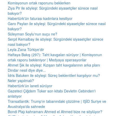
Komisyonun ortak raporunu beklerken
Ziya Pir ile söyleşi: Sürgündeki siyasetçiler sürece nasıl
bakıyor?
Habertürk'ün faturası kadınlara kesiliyor
Garo Paylan ile söyleşi: Sürgündeki siyasetçiler sürece nasıl
bakıyor?
Süleyman Soylu'nun suçu ne?
Serpil Kemalbay ile söyleşi: Sürgündeki siyasetçiler sürece
nasıl bakıyor?
Leyla Zana Türkiye'dir
Haftaya Bakış (297): Taht kavgaları sürüyor | Komisyonun
ortak raporu bekleniyor | Medyaya operasyonlar
Ahmet Şık ile söyleşi: Kızışan taht kavgalarının arka planı
Dindar nesil diye diye...
İdris Baluken ile söyleşi: Süreç beklentileri karşılıyor mu?
Neler yapılmalı?
Habertürk'ün laneti sürüyor
Gazeteci Çiğdem Toker son kitabı Devletin Cebinden'i
anlatıyor
Transatlantik: Trump'ın tabanındaki çözülme | IŞİD Suriye ve
Avustralya'da sahnede
Bondi Plajı kahramanı Ahmed el Ahmed bize ne söylüyor?