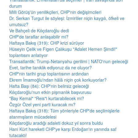
durum
Milli Görüş'ün yenilikçileri, CHP'nin değişimcileri
Dr. Serkan Turgut ile söyleşi: İzmirliler niçin kaygılı, öfkeli ve
umutsuz?
Ve Bahçeli de Kılıçdaroğlu dedi
CHP'de taraflar anlaşabilir mi?
Haftaya Bakış (319): CHP krizi sürüyor
Hüseyin Çelik ve Figen Çalıkuşu "Adalet Hemen Şimdi!"
toplantısını anlatıyor
Transatlantik: Trump-Netanyahu gerilimi | NATO'nun geleceği
Evet, tarihe tanıklık ediyoruz da ne oluyor?
CHP'nin tarihi grup toplantısının ardından
Ekrem İmamoğlu'ndan hâlâ niçin çok korkuyorlar?
Hafta Başı (84): CHP'nin belirsiz geleceği
Kılıçdaroğlu'nun etkin pişmanlık başvurusu
"Bay Kemal" "Reis"i kurtarabilecek mi?
Özgür Özel yeni parti kuracak mı?
Haftaya Bakış (318): Tüm yönleriyle CHP'de seçilmişlerle
atanmışların mücadelesi
Kılıçdaroğlu aradığı adaleti dokuz yıl sonra buldu
Hani Kürt hareketi CHP'ye karşı Erdoğan'ın yanında saf
tutacaktı!