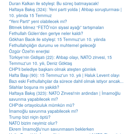
Duran Kalkan ile söyleşi: Bu süreç batmayacak!
Haftaya Bakış (324): Yeni parti yolda | Ahbap soruşturması |
10. yılında 15 Temmuz
"Yeni Parti" yeni olabilecek mi?
Bitmek bilmez “FETÖ’nün siyasi ayağı” tartışmaları
Fethullah Gülen'den geriye neler kaldı?
Gökhan Bacık ile söyleşi: 15 Temmuz'un 10. yılında
Fethullahçılığın durumu ve muhtemel geleceği
Özgür Özel'in enerjisi
Türkiye'nin Gidişatı (22): Ahbap olayı, NATO zirvesi, 15
Temmuz'un 10. yılı, Deniz Göktaş
CHP'li belediye başkanı olmak ateşten gömlek
Hafta Başı (90): 15 Temmuz'un 10. yılı | Haluk Levent olayı
Bazı eski Fethullahçılar da sürece dahil olmak istiyor ancak...
Silahlar boşuna mı yakıldı?
Haftaya Bakış (323): NATO Zirvesi'nin ardından | İmamoğlu
savunma yapabilecek mi?
CHP'de ortayolculuk mümkün mü?
İmamoğlu savunma yapabilecek mi?
Trump bizi niçin öptü?
NATO bizim neyimiz olur?
Ekrem İmamoğlu'nun savunmasını beklerken