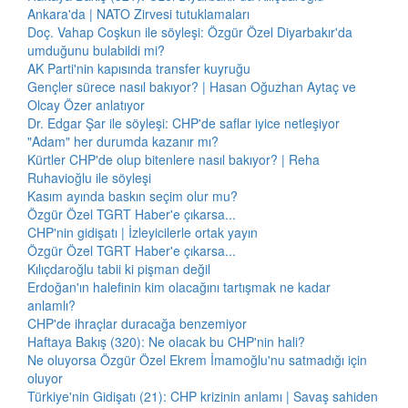
Ankara'da | NATO Zirvesi tutuklamaları
Doç. Vahap Coşkun ile söyleşi: Özgür Özel Diyarbakır'da
umduğunu bulabildi mi?
AK Parti'nin kapısında transfer kuyruğu
Gençler sürece nasıl bakıyor? | Hasan Oğuzhan Aytaç ve
Olcay Özer anlatıyor
Dr. Edgar Şar ile söyleşi: CHP'de saflar iyice netleşiyor
"Adam" her durumda kazanır mı?
Kürtler CHP'de olup bitenlere nasıl bakıyor? | Reha
Ruhavioğlu ile söyleşi
Kasım ayında baskın seçim olur mu?
Özgür Özel TGRT Haber'e çıkarsa...
CHP'nin gidişatı | İzleyicilerle ortak yayın
Özgür Özel TGRT Haber'e çıkarsa...
Kılıçdaroğlu tabii ki pişman değil
Erdoğan'ın halefinin kim olacağını tartışmak ne kadar
anlamlı?
CHP'de ihraçlar duracağa benzemiyor
Haftaya Bakış (320): Ne olacak bu CHP'nin hali?
Ne oluyorsa Özgür Özel Ekrem İmamoğlu'nu satmadığı için
oluyor
Türkiye'nin Gidişatı (21): CHP krizinin anlamı | Savaş sahiden