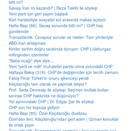
bitti mi?
Savaşı İran mı kazandı? | Reza Talebi ile söyleşi
Yeni parti için geri sayım başladı
Kürt hareketiyle sosyalist sol arasında makas açılıyor
Hafta Başı (86): Savaş sonunda bitti mi? | CHP hep
gündemde
Transatlantik: Cevapsız sorular ve riskler: Tüm yönleriyle
ABD-İran anlaşması
Kimler tarihin doğru tarafında duruyor: CHP Lüleburgaz
mitinginden izlenimler
"Baba ocağı" diye diye...
Yeni "yerli ve milli" muhalefet partisi olma yolundaki CHP
Haftaya Bakış (319): CHP’de değişimciler için tercih zamanı
Fatoş Pınar Türker'in onuru işkenceyi yendi
Kılıçdaroğlu tam olarak ne yapmak istiyor?
Prof. Seda Demiralp ile söyleşi: Seçmen mutlak butlan
sonrası CHP hakkında ne düşünüyor?
Yol ayrımındaki CHP | Dr. Edgar Şar ile söyleşi
CHP son hız kopuşa gidiyor
Hafta Başı (85): Özel-Kılıçdaroğlu düellosu
Özel'den ileri, Kılıçdaroğlu'ndan geri adım | Uzman konuklar
ile ortak yayın
Transatlantik: Ermenistan'da seçimler | İran savaşında son