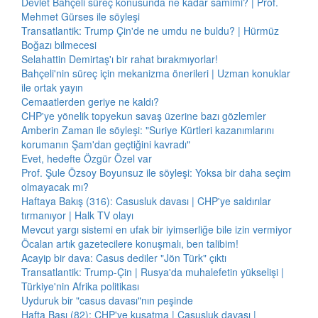
Devlet Bahçeli süreç konusunda ne kadar samimi? | Prof.
Mehmet Gürses ile söyleşi
Transatlantik: Trump Çin'de ne umdu ne buldu? | Hürmüz
Boğazı bilmecesi
Selahattin Demirtaş'ı bir rahat bırakmıyorlar!
Bahçeli'nin süreç için mekanizma önerileri | Uzman konuklar
ile ortak yayın
Cemaatlerden geriye ne kaldı?
CHP'ye yönelik topyekun savaş üzerine bazı gözlemler
Amberin Zaman ile söyleşi: "Suriye Kürtleri kazanımlarını
korumanın Şam'dan geçtiğini kavradı"
Evet, hedefte Özgür Özel var
Prof. Şule Özsoy Boyunsuz ile söyleşi: Yoksa bir daha seçim
olmayacak mı?
Haftaya Bakış (316): Casusluk davası | CHP'ye saldırılar
tırmanıyor | Halk TV olayı
Mevcut yargı sistemi en ufak bir iyimserliğe bile izin vermiyor
Öcalan artık gazetecilere konuşmalı, ben talibim!
Acayip bir dava: Casus dediler "Jön Türk" çıktı
Transatlantik: Trump-Çin | Rusya'da muhalefetin yükselişi |
Türkiye'nin Afrika politikası
Uyduruk bir "casus davası"nın peşinde
Hafta Başı (82): CHP'ye kuşatma | Casusluk davası |