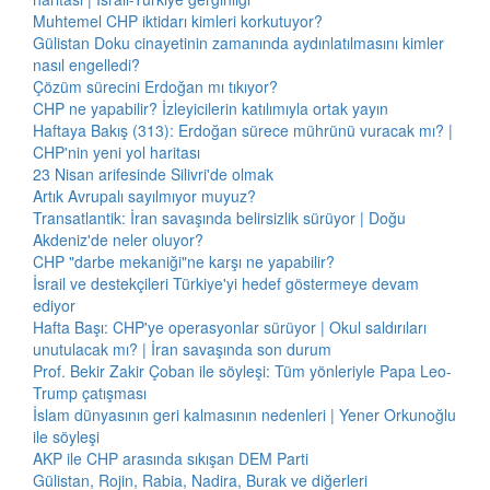
Muhtemel CHP iktidarı kimleri korkutuyor?
Gülistan Doku cinayetinin zamanında aydınlatılmasını kimler
nasıl engelledi?
Çözüm sürecini Erdoğan mı tıkıyor?
CHP ne yapabilir? İzleyicilerin katılımıyla ortak yayın
Haftaya Bakış (313): Erdoğan sürece mührünü vuracak mı? |
CHP'nin yeni yol haritası
23 Nisan arifesinde Silivri'de olmak
Artık Avrupalı sayılmıyor muyuz?
Transatlantik: İran savaşında belirsizlik sürüyor | Doğu
Akdeniz'de neler oluyor?
CHP "darbe mekaniği"ne karşı ne yapabilir?
İsrail ve destekçileri Türkiye'yi hedef göstermeye devam
ediyor
Hafta Başı: CHP'ye operasyonlar sürüyor | Okul saldırıları
unutulacak mı? | İran savaşında son durum
Prof. Bekir Zakir Çoban ile söyleşi: Tüm yönleriyle Papa Leo-
Trump çatışması
İslam dünyasının geri kalmasının nedenleri | Yener Orkunoğlu
ile söyleşi
AKP ile CHP arasında sıkışan DEM Parti
Gülistan, Rojin, Rabia, Nadira, Burak ve diğerleri