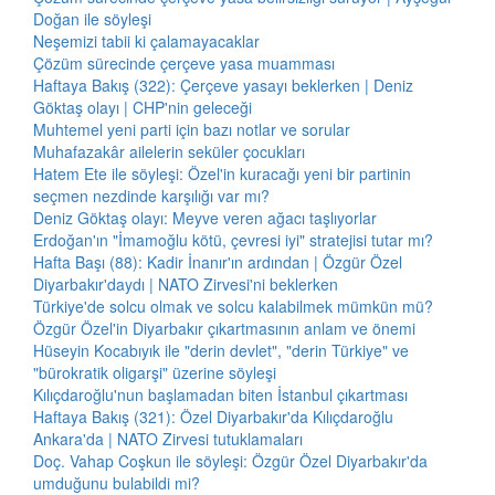
Doğan ile söyleşi
Neşemizi tabii ki çalamayacaklar
Çözüm sürecinde çerçeve yasa muamması
Haftaya Bakış (322): Çerçeve yasayı beklerken | Deniz
Göktaş olayı | CHP'nin geleceği
Muhtemel yeni parti için bazı notlar ve sorular
Muhafazakâr ailelerin seküler çocukları
Hatem Ete ile söyleşi: Özel'in kuracağı yeni bir partinin
seçmen nezdinde karşılığı var mı?
Deniz Göktaş olayı: Meyve veren ağacı taşlıyorlar
Erdoğan'ın "İmamoğlu kötü, çevresi iyi" stratejisi tutar mı?
Hafta Başı (88): Kadir İnanır'ın ardından | Özgür Özel
Diyarbakır'daydı | NATO Zirvesi'ni beklerken
Türkiye'de solcu olmak ve solcu kalabilmek mümkün mü?
Özgür Özel'in Diyarbakır çıkartmasının anlam ve önemi
Hüseyin Kocabıyık ile "derin devlet", "derin Türkiye" ve
"bürokratik oligarşi" üzerine söyleşi
Kılıçdaroğlu'nun başlamadan biten İstanbul çıkartması
Haftaya Bakış (321): Özel Diyarbakır'da Kılıçdaroğlu
Ankara'da | NATO Zirvesi tutuklamaları
Doç. Vahap Coşkun ile söyleşi: Özgür Özel Diyarbakır'da
umduğunu bulabildi mi?