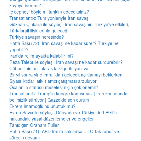
kuyuya iner mi?
İç cepheyi böyle mi tahkim edeceksiniz?
Transatlantik: Tüm yönleriyle İran savaşı
Gökhan Çınkara ile söyleşi: İran savaşının Türkiye'ye etkileri,
Türk-İsrail ilişkilerinin geleceği
Türkiye savaşın neresinde?
Hafta Başı (72): İran savaşı ne kadar sürer? Türkiye ne
yapabilir?
İran'da rejim ayakta kalabilir mi?
Reza Talebi ile söyleşi: İran savaşı ne kadar sürdürebilir?
Cübbeli'nin acil olarak laikliğe ihtiyacı var
Bir yıl sonra yine İmralı'dan gelecek açıklamayı beklerken
Siyasi iktidar laik-islamcı çatışması arzuluyor
Öcalan'ın statüsü meselesi niçin çok önemli?
Transatlantik: Trump'ın kongre konuşması | İran konusunda
belirsizlik sürüyor | Gazze'de son durum
Ekrem İmamoğlu'nu unuttuk mu?
Evren Savcı ile söyleşi: Dünyada ve Türkiye'de LBGTİ+
hakkındaki yasal düzenlemeler ve engeller
Tanıdığım Graham Fuller
Hafta Başı (71): ABD İran'a saldırırsa... | Ortak rapor ve
sürecin devamı