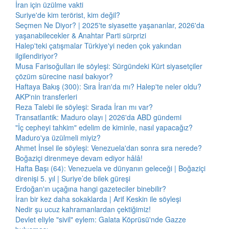
İran için üzülme vakti
Suriye'de kim terörist, kim değil?
Seçmen Ne Diyor? | 2025'te siyasette yaşananlar, 2026'da
yaşanabilecekler & Anahtar Parti sürprizi
Halep'teki çatışmalar Türkiye'yi neden çok yakından
ilgilendiriyor?
Musa Farisoğulları ile söyleşi: Sürgündeki Kürt siyasetçiler
çözüm sürecine nasıl bakıyor?
Haftaya Bakış (300): Sıra İran'da mı? Halep'te neler oldu?
AKP'nin transferleri
Reza Talebi ile söyleşi: Sırada İran mı var?
Transatlantik: Maduro olayı | 2026'da ABD gündemi
"İç cepheyi tahkim" edelim de kiminle, nasıl yapacağız?
Maduro'ya üzülmeli miyiz?
Ahmet İnsel ile söyleşi: Venezuela'dan sonra sıra nerede?
Boğaziçi direnmeye devam ediyor hâlâ!
Hafta Başı (64): Venezuela ve dünyanın geleceği | Boğaziçi
direnişi 5. yıl | Suriye’de bilek güreşi
Erdoğan'ın uçağına hangi gazeteciler binebilir?
İran bir kez daha sokaklarda | Arif Keskin ile söyleşi
Nedir şu ucuz kahramanlardan çektiğimiz!
Devlet eliyle "sivil" eylem: Galata Köprüsü'nde Gazze