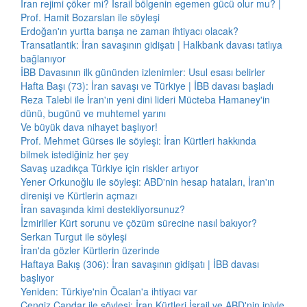
İran rejimi çöker mi? İsrail bölgenin egemen gücü olur mu? |
Prof. Hamit Bozarslan ile söyleşi
Erdoğan'ın yurtta barışa ne zaman ihtiyacı olacak?
Transatlantik: İran savaşının gidişatı | Halkbank davası tatlıya
bağlanıyor
İBB Davasının ilk gününden izlenimler: Usul esası belirler
Hafta Başı (73): İran savaşı ve Türkiye | İBB davası başladı
Reza Talebi ile İran'ın yeni dini lideri Mücteba Hamaney'in
dünü, bugünü ve muhtemel yarını
Ve büyük dava nihayet başlıyor!
Prof. Mehmet Gürses ile söyleşi: İran Kürtleri hakkında
bilmek istediğiniz her şey
Savaş uzadıkça Türkiye için riskler artıyor
Yener Orkunoğlu ile söyleşi: ABD'nin hesap hataları, İran'ın
direnişi ve Kürtlerin açmazı
İran savaşında kimi destekliyorsunuz?
İzmirliler Kürt sorunu ve çözüm sürecine nasıl bakıyor?
Serkan Turgut ile söyleşi
İran'da gözler Kürtlerin üzerinde
Haftaya Bakış (306): İran savaşının gidişatı | İBB davası
başlıyor
Yeniden: Türkiye'nin Öcalan'a ihtiyacı var
Cengiz Çandar ile söyleşi: İran Kürtleri İsrail ve ABD'nin ipiyle