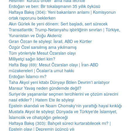
Resmen "kurucu önder" ama hâlâ tecritte
Erdoğan ve ben: Bir tokalaşmanın 35 yıllık öyküsü
Haftaya Bakış (304): Yeni bakanların anlamı | Komisyonun
ortak raporunu beklerken
Akın Gürlek ile yeni dönem: Sert başladı, sert sürecek
Transatlantik: Trump-Netanyahu işbirliğinin sınırları | Türkiye,
Yunanistan ve Doğu Akdeniz
Gıran Özcan ile söyleşi: İsrail, ABD ve Kürtler
Özgür Özel sarsılmış ama yıkılmamış
Tüm yönleriyle Mesut Özarslan olayı
Milliyetçi sağın lideri kim?
Hafta Başı (69): Mesut Özarslan olayı | İran-ABD
müzakereleri | Öcalan'a umut hakkı
Erdoğan İslamcı mı?
Taha Akyol yeni kitabı Dünyayı Bölen Devrim'i anlatıyor
Mansur Yavaş neden gündemde değil?
Suriye'de yaşananlar seçmen tercihlerini ve çözüm sürecini
nasıl etkiler? | Hatem Ete ile söyleşi
Epstein skandalı ve Noam Chomsky'nin yarattığı hayal kırıklığı
Mustafa Akyol ile söyleşi: Dünyada ve Türkiye'de İslamiyet,
İslamcılık ve cihatçılığın geleceği
Haftaya Bakış (303): Bahçeli süreci kurtarabilecek mi? |
Epstein olayı | Depremin üçüncü yılı