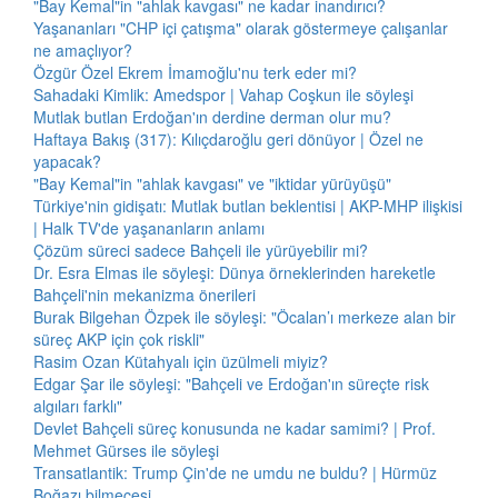
"Bay Kemal"in "ahlak kavgası" ne kadar inandırıcı?
Yaşananları "CHP içi çatışma" olarak göstermeye çalışanlar
ne amaçlıyor?
Özgür Özel Ekrem İmamoğlu'nu terk eder mi?
Sahadaki Kimlik: Amedspor | Vahap Coşkun ile söyleşi
Mutlak butlan Erdoğan'ın derdine derman olur mu?
Haftaya Bakış (317): Kılıçdaroğlu geri dönüyor | Özel ne
yapacak?
"Bay Kemal"in "ahlak kavgası" ve "iktidar yürüyüşü"
Türkiye'nin gidişatı: Mutlak butlan beklentisi | AKP-MHP ilişkisi
| Halk TV'de yaşananların anlamı
Çözüm süreci sadece Bahçeli ile yürüyebilir mi?
Dr. Esra Elmas ile söyleşi: Dünya örneklerinden hareketle
Bahçeli'nin mekanizma önerileri
Burak Bilgehan Özpek ile söyleşi: "Öcalan’ı merkeze alan bir
süreç AKP için çok riskli"
Rasim Ozan Kütahyalı için üzülmeli miyiz?
Edgar Şar ile söyleşi: "Bahçeli ve Erdoğan'ın süreçte risk
algıları farklı"
Devlet Bahçeli süreç konusunda ne kadar samimi? | Prof.
Mehmet Gürses ile söyleşi
Transatlantik: Trump Çin'de ne umdu ne buldu? | Hürmüz
Boğazı bilmecesi