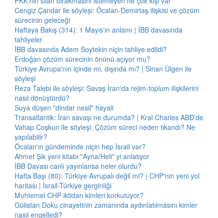
PKK'nın silah bırakmasını istemeyen ne çok kişi var
Cengiz Çandar ile söyleşi: Öcalan-Demirtaş ilişkisi ve çözüm
sürecinin geleceği
Haftaya Bakış (314): 1 Mayıs'ın anlamı | İBB davasında
tahliyeler
İBB davasında Adem Soytekin niçin tahliye edildi?
Erdoğan çözüm sürecinin önünü açıyor mu?
Türkiye Avrupa'nın içinde mi, dışında mı? | Sinan Ülgen ile
söyleşi
Reza Talebi ile söyleşi: Savaş İran'da rejim-toplum ilişkilerini
nasıl dönüştürdü?
Suya düşen "dindar nesil" hayali
Transatlantik: İran savaşı ne durumda? | Kral Charles ABD'de
Vahap Coşkun ile söyleşi: Çözüm süreci neden tıkandı? Ne
yapılabilir?
Öcalan'ın gündeminde niçin hep İsrail var?
Ahmet Şık yeni kitabı "Ayna/Heli" yi anlatıyor
İBB Davası canlı yayınlansa neler olurdu?
Hafta Başı (80): Türkiye Avrupalı değil mi? | CHP'nin yeni yol
haritası | İsrail-Türkiye gerginliği
Muhtemel CHP iktidarı kimleri korkutuyor?
Gülistan Doku cinayetinin zamanında aydınlatılmasını kimler
nasıl engelledi?