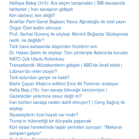
Haftaya Bakış (310): Ara seçim tartışmaları | İBB davasında
tahliyeler | İran savaşının gidişatı
Kim darbeci, kim değil?
Anahtar Parti Genel Başkanı Yavuz Ağıralioğlu ile özel yayın
Özgür Özel teslim olmuyor
Prof. Serhat Güvenç ile söyleşi: Montrö Boğazlar Sözleşmesi
nedir, ne değildir?
Türk hava sahasında düşürülen füzelerin sırrı
Dr. Hakan Şahin ile söyleşi: Tüm yönleriyle Adana'da kurulan
NATO Çok Ulsulu Kolordusu
Transatlantik: Müzakerelerin gidişatı | ABD'de İsrail lobisi |
Lübnan'da neler oluyor?
Türk solundan geriye ne kaldı?
Mahir Çayan Kitabı'nı editörü Emir Ali Türkmen anlatıyor
Hafta Başı (76): İran savaşı biteceğe benzemiyor |
Gazeteciler yeterince cesur değil mi?
İran kürtleri savaşa neden dahil olmuyor? | Ceng Sağnıç ile
söyleşi
Siyasetçilerin özel hayatı var mıdır?
Trump'ın hükmettiği bir dünyada yaşamak
Kürt siyasi hareketinde taşlar yerinden oynuyor: "Mekanın
sahipleri geliyor"