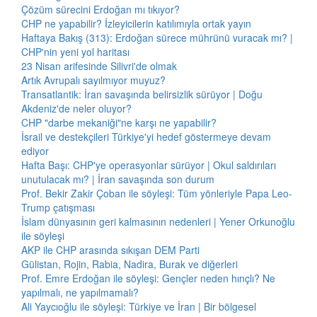
Çözüm sürecini Erdoğan mı tıkıyor?
CHP ne yapabilir? İzleyicilerin katılımıyla ortak yayın
Haftaya Bakış (313): Erdoğan sürece mührünü vuracak mı? |
CHP'nin yeni yol haritası
23 Nisan arifesinde Silivri'de olmak
Artık Avrupalı sayılmıyor muyuz?
Transatlantik: İran savaşında belirsizlik sürüyor | Doğu
Akdeniz'de neler oluyor?
CHP "darbe mekaniği"ne karşı ne yapabilir?
İsrail ve destekçileri Türkiye'yi hedef göstermeye devam
ediyor
Hafta Başı: CHP'ye operasyonlar sürüyor | Okul saldırıları
unutulacak mı? | İran savaşında son durum
Prof. Bekir Zakir Çoban ile söyleşi: Tüm yönleriyle Papa Leo-
Trump çatışması
İslam dünyasının geri kalmasının nedenleri | Yener Orkunoğlu
ile söyleşi
AKP ile CHP arasında sıkışan DEM Parti
Gülistan, Rojin, Rabia, Nadira, Burak ve diğerleri
Prof. Emre Erdoğan ile söyleşi: Gençler neden hınçlı? Ne
yapılmalı, ne yapılmamalı?
Ali Yaycıoğlu ile söyleşi: Türkiye ve İran | Bir bölgesel