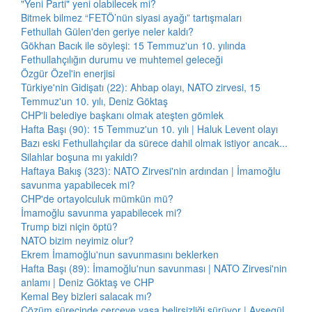
"Yeni Parti" yeni olabilecek mi?
Bitmek bilmez “FETÖ’nün siyasi ayağı” tartışmaları
Fethullah Gülen'den geriye neler kaldı?
Gökhan Bacık ile söyleşi: 15 Temmuz'un 10. yılında
Fethullahçılığın durumu ve muhtemel geleceği
Özgür Özel'in enerjisi
Türkiye'nin Gidişatı (22): Ahbap olayı, NATO zirvesi, 15
Temmuz'un 10. yılı, Deniz Göktaş
CHP'li belediye başkanı olmak ateşten gömlek
Hafta Başı (90): 15 Temmuz'un 10. yılı | Haluk Levent olayı
Bazı eski Fethullahçılar da sürece dahil olmak istiyor ancak...
Silahlar boşuna mı yakıldı?
Haftaya Bakış (323): NATO Zirvesi'nin ardından | İmamoğlu
savunma yapabilecek mi?
CHP'de ortayolculuk mümkün mü?
İmamoğlu savunma yapabilecek mi?
Trump bizi niçin öptü?
NATO bizim neyimiz olur?
Ekrem İmamoğlu'nun savunmasını beklerken
Hafta Başı (89): İmamoğlu'nun savunması | NATO Zirvesi'nin
anlamı | Deniz Göktaş ve CHP
Kemal Bey bizleri salacak mı?
Çözüm sürecinde çerçeve yasa belirsizliği sürüyor | Ayşegül