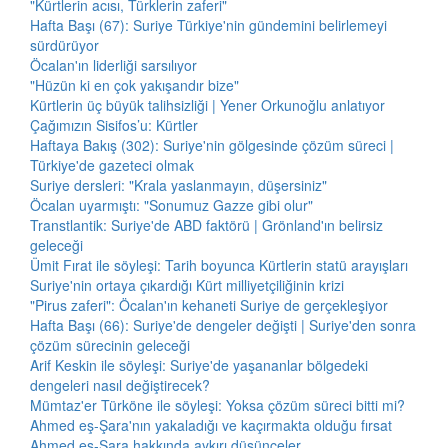
"Kürtlerin acısı, Türklerin zaferi"
Hafta Başı (67): Suriye Türkiye'nin gündemini belirlemeyi
sürdürüyor
Öcalan'ın liderliği sarsılıyor
"Hüzün ki en çok yakışandır bize"
Kürtlerin üç büyük talihsizliği | Yener Orkunoğlu anlatıyor
Çağımızın Sisifos’u: Kürtler
Haftaya Bakış (302): Suriye'nin gölgesinde çözüm süreci |
Türkiye'de gazeteci olmak
Suriye dersleri: "Krala yaslanmayın, düşersiniz"
Öcalan uyarmıştı: "Sonumuz Gazze gibi olur"
Transtlantik: Suriye'de ABD faktörü | Grönland'ın belirsiz
geleceği
Ümit Fırat ile söyleşi: Tarih boyunca Kürtlerin statü arayışları
Suriye'nin ortaya çıkardığı Kürt milliyetçiliğinin krizi
"Pirus zaferi": Öcalan'ın kehaneti Suriye de gerçekleşiyor
Hafta Başı (66): Suriye'de dengeler değişti | Suriye'den sonra
çözüm sürecinin geleceği
Arif Keskin ile söyleşi: Suriye'de yaşananlar bölgedeki
dengeleri nasıl değiştirecek?
Mümtaz'er Türköne ile söyleşi: Yoksa çözüm süreci bitti mi?
Ahmed eş-Şara'nın yakaladığı ve kaçırmakta olduğu fırsat
Ahmed eş-Şara hakkında aykırı düşünceler