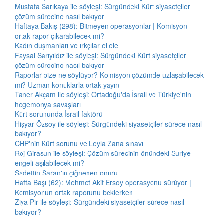
Mustafa Sarıkaya ile söyleşi: Sürgündeki Kürt siyasetçiler
çözüm sürecine nasıl bakıyor
Haftaya Bakış (298): Bitmeyen operasyonlar | Komisyon
ortak rapor çıkarabilecek mi?
Kadın düşmanları ve ırkçılar el ele
Faysal Sarıyıldız ile söyleşi: Sürgündeki Kürt siyasetçiler
çözüm sürecine nasıl bakıyor
Raporlar bize ne söylüyor? Komisyon çözümde uzlaşabilecek
mi? Uzman konuklarla ortak yayın
Taner Akçam ile söyleşi: Ortadoğu'da İsrail ve Türkiye'nin
hegemonya savaşları
Kürt sorununda İsrail faktörü
Hişyar Özsoy ile söyleşi: Sürgündeki siyasetçiler sürece nasıl
bakıyor?
CHP'nin Kürt sorunu ve Leyla Zana sınavı
Roj Girasun ile söyleşi: Çözüm sürecinin önündeki Suriye
engeli aşılabilecek mi?
Sadettin Saran'ın çiğnenen onuru
Hafta Başı (62): Mehmet Akif Ersoy operasyonu sürüyor |
Komisyonun ortak raporunu beklerken
Ziya Pir ile söyleşi: Sürgündeki siyasetçiler sürece nasıl
bakıyor?