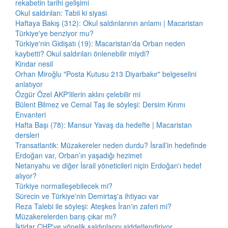
rekabetin tarihi gelişimi
Okul saldırıları: Tabii ki siyasi
Haftaya Bakış (312): Okul saldırılarının anlamı | Macaristan
Türkiye'ye benziyor mu?
Türkiye'nin Gidişatı (19): Macaristan'da Orban neden
kaybetti? Okul saldırıları önlenebilir miydi?
Kindar nesil
Orhan Miroğlu "Posta Kutusu 213 Diyarbakır" belgeselini
anlatıyor
Özgür Özel AKP'lilerin aklını çelebilir mi
Bülent Bilmez ve Cemal Taş ile söyleşi: Dersim Kırımı
Envanteri
Hafta Başı (78): Mansur Yavaş da hedefte | Macaristan
dersleri
Transatlantik: Müzakereler neden durdu? İsrail’in hedefinde
Erdoğan var, Orban’ın yaşadığı hezimet
Netanyahu ve diğer İsrail yöneticileri niçin Erdoğan'ı hedef
alıyor?
Türkiye normalleşebilecek mi?
Sürecin ve Türkiye'nin Demirtaş'a ihtiyacı var
Reza Talebi ile söyleşi: Ateşkes İran'ın zaferi mi?
Müzakerelerden barış çıkar mı?
İktidar CHP'ye yönelik saldırılarını şiddetlendiriyor