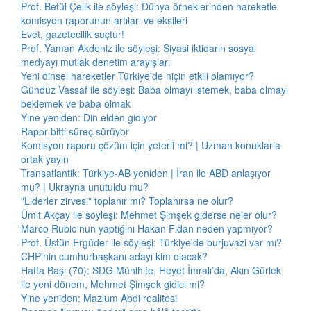
Prof. Betül Çelik ile söyleşi: Dünya örneklerinden hareketle
komisyon raporunun artıları ve eksileri
Evet, gazetecilik suçtur!
Prof. Yaman Akdeniz ile söyleşi: Siyasi iktidarın sosyal
medyayı mutlak denetim arayışları
Yeni dinsel hareketler Türkiye'de niçin etkili olamıyor?
Gündüz Vassaf ile söyleşi: Baba olmayı istemek, baba olmayı
beklemek ve baba olmak
Yine yeniden: Din elden gidiyor
Rapor bitti süreç sürüyor
Komisyon raporu çözüm için yeterli mi? | Uzman konuklarla
ortak yayın
Transatlantik: Türkiye-AB yeniden | İran ile ABD anlaşıyor
mu? | Ukrayna unutuldu mu?
"Liderler zirvesi" toplanır mı? Toplanırsa ne olur?
Ümit Akçay ile söyleşi: Mehmet Şimşek giderse neler olur?
Marco Rubio'nun yaptığını Hakan Fidan neden yapmıyor?
Prof. Üstün Ergüder ile söyleşi: Türkiye'de burjuvazi var mı?
CHP'nin cumhurbaşkanı adayı kim olacak?
Hafta Başı (70): SDG Münih’te, Heyet İmralı’da, Akın Gürlek
ile yeni dönem, Mehmet Şimşek gidici mi?
Yine yeniden: Mazlum Abdi realitesi