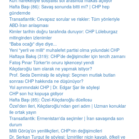
Kürt hareketiyle sosyalist sol arasında makas açılıyor
Hafta Başı (86): Savaş sonunda bitti mi? | CHP hep
gündemde
Transatlantik: Cevapsız sorular ve riskler: Tüm yönleriyle
ABD-İran anlaşması
Kimler tarihin doğru tarafında duruyor: CHP Lüleburgaz
mitinginden izlenimler
"Baba ocağı" diye diye...
Yeni "yerli ve milli" muhalefet partisi olma yolundaki CHP
Haftaya Bakış (319): CHP’de değişimciler için tercih zamanı
Fatoş Pınar Türker'in onuru işkenceyi yendi
Kılıçdaroğlu tam olarak ne yapmak istiyor?
Prof. Seda Demiralp ile söyleşi: Seçmen mutlak butlan
sonrası CHP hakkında ne düşünüyor?
Yol ayrımındaki CHP | Dr. Edgar Şar ile söyleşi
CHP son hız kopuşa gidiyor
Hafta Başı (85): Özel-Kılıçdaroğlu düellosu
Özel'den ileri, Kılıçdaroğlu'ndan geri adım | Uzman konuklar
ile ortak yayın
Transatlantik: Ermenistan'da seçimler | İran savaşında son
durum
Milli Görüş'ün yenilikçileri, CHP'nin değişimcileri
Dr. Serkan Turgut ile söyleşi: İzmirliler niçin kaygılı, öfkeli ve