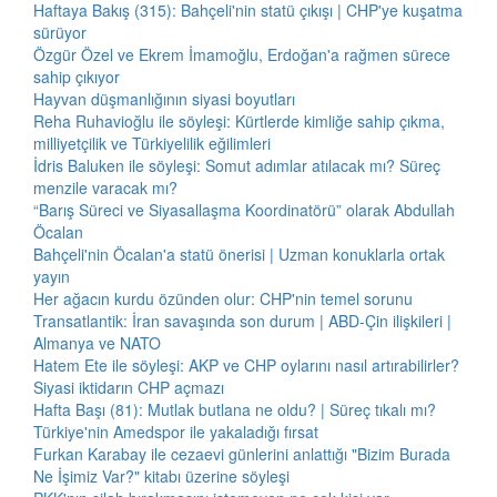
Haftaya Bakış (315): Bahçeli'nin statü çıkışı | CHP'ye kuşatma
sürüyor
Özgür Özel ve Ekrem İmamoğlu, Erdoğan'a rağmen sürece
sahip çıkıyor
Hayvan düşmanlığının siyasi boyutları
Reha Ruhavioğlu ile söyleşi: Kürtlerde kimliğe sahip çıkma,
milliyetçilik ve Türkiyelilik eğilimleri
İdris Baluken ile söyleşi: Somut adımlar atılacak mı? Süreç
menzile varacak mı?
“Barış Süreci ve Siyasallaşma Koordinatörü” olarak Abdullah
Öcalan
Bahçeli'nin Öcalan'a statü önerisi | Uzman konuklarla ortak
yayın
Her ağacın kurdu özünden olur: CHP'nin temel sorunu
Transatlantik: İran savaşında son durum | ABD-Çin ilişkileri |
Almanya ve NATO
Hatem Ete ile söyleşi: AKP ve CHP oylarını nasıl artırabilirler?
Siyasi iktidarın CHP açmazı
Hafta Başı (81): Mutlak butlana ne oldu? | Süreç tıkalı mı?
Türkiye'nin Amedspor ile yakaladığı fırsat
Furkan Karabay ile cezaevi günlerini anlattığı "Bizim Burada
Ne İşimiz Var?" kitabı üzerine söyleşi