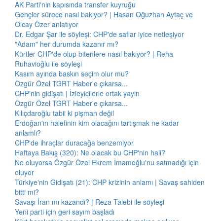
AK Parti'nin kapısında transfer kuyruğu
Gençler sürece nasıl bakıyor? | Hasan Oğuzhan Aytaç ve
Olcay Özer anlatıyor
Dr. Edgar Şar ile söyleşi: CHP'de saflar iyice netleşiyor
"Adam" her durumda kazanır mı?
Kürtler CHP'de olup bitenlere nasıl bakıyor? | Reha
Ruhavioğlu ile söyleşi
Kasım ayında baskın seçim olur mu?
Özgür Özel TGRT Haber'e çıkarsa...
CHP'nin gidişatı | İzleyicilerle ortak yayın
Özgür Özel TGRT Haber'e çıkarsa...
Kılıçdaroğlu tabii ki pişman değil
Erdoğan'ın halefinin kim olacağını tartışmak ne kadar
anlamlı?
CHP'de ihraçlar duracağa benzemiyor
Haftaya Bakış (320): Ne olacak bu CHP'nin hali?
Ne oluyorsa Özgür Özel Ekrem İmamoğlu'nu satmadığı için
oluyor
Türkiye'nin Gidişatı (21): CHP krizinin anlamı | Savaş sahiden
bitti mi?
Savaşı İran mı kazandı? | Reza Talebi ile söyleşi
Yeni parti için geri sayım başladı