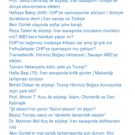
Prof. Selva Demiralp ile söyleşi: İran savaşının Türkiye ve
dünya ekonomisine etkileri
Haftaya Bakış (309): CHP'ye operasyonlar sürüyor | Süreçte
duraklama devri | İran savaşı ve Türkiye
Akın Gürlek olayında saflar iyice karıştı
Reza Talebi ile söyleşi: İran savaşında müzakere mümkün
mü? ABD kara harekatı yapar mı?
CHP'nin bağımsız medyaya ihtiyacı var ama işi çok zor
Fethullahçılar CHP'ye operasyon mu çekiyor?
Transatlantik: Hürmüz Boğazı bilmecesi | Savaşın ABD'ye
etkileri
Tamam Netanyahu kötü, peki ya Trump?
Hafta Başı (75): İran savaşında kritik günler | Malvarlığı
tartışması sürüyor
Behlül Özkan ile söyleşi: Trump Hürmüz Boğazı konusunda
niçin çark etti?
Prof. Ahmet T. Kuru ile söyleşi: İslam, Otoriterlik ve Geri
Kalmışlık
"Şii ekseni"nin yerini "Sünni ekseni" mi alıyor?
Beyaz Toroslu savcı ve "devlette devamlılık esastır"
Dr. Mehmet Akif Koç ile söyleşi: İran savaşında istihbaratın
rolü
Akın Gürlek'in mal varlığı tartışmasında son durum: Kim