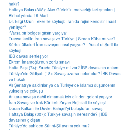
haklı?
Haftaya Bakış (308): Akın Gürlek'in malvarlığı tartışmaları |
Birinci yılında 19 Mart
Dr. Ezgi Uzun Teker ile söyleşi: İran'da rejim kendisini nasıl
yeniliyor?
"Varsa bir belgesi gitsin yargıya"
Transatlantik: İran savaşı ve Türkiye | Sırada Küba mı var?
Körfez ülkeleri İran savaşını nasıl yaşıyor? | Yusuf el Şerif ile
söyleşi
İBB davası sertleşiyor
Ekrem İmamoğlu'nun zorlu sınavı
Hafta Başı (74): Sırada Türkiye mi var? İBB davasının anlamı
Türkiye'nin Gidişatı (18): Savaş uzarsa neler olur? İBB Davası
ve hukuk
Ali Şeriati'ye saldırılar ya da Türkiye'de İslamcı düşüncenin
yükseliş ve çöküşü
Ankara savaşa dahil olmamak için elinden geleni yapıyor
İran Savaşı ve Irak Kürtleri: Zıryan Rojhılati ile söyleşi
Duran Kalkan ile Devlet Bahçeli'yi buluşturan savaş
Haftaya Bakış (307): Türkiye savaşın neresinde? | İBB
davasının gidişatı
Türkiye'de sahiden Sünni-Şii ayrımı yok mu?