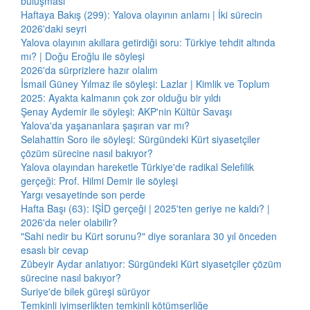
buluşması
Haftaya Bakış (299): Yalova olayının anlamı | İki sürecin
2026'daki seyri
Yalova olayının akıllara getirdiği soru: Türkiye tehdit altında
mı? | Doğu Eroğlu ile söyleşi
2026'da sürprizlere hazır olalım
İsmail Güney Yılmaz ile söyleşi: Lazlar | Kimlik ve Toplum
2025: Ayakta kalmanın çok zor olduğu bir yıldı
Şenay Aydemir ile söyleşi: AKP'nin Kültür Savaşı
Yalova'da yaşananlara şaşıran var mı?
Selahattin Soro ile söyleşi: Sürgündeki Kürt siyasetçiler
çözüm sürecine nasıl bakıyor?
Yalova olayından hareketle Türkiye'de radikal Selefilik
gerçeği: Prof. Hilmi Demir ile söyleşi
Yargı vesayetinde son perde
Hafta Başı (63): IŞİD gerçeği | 2025'ten geriye ne kaldı? |
2026'da neler olabilir?
"Sahi nedir bu Kürt sorunu?" diye soranlara 30 yıl önceden
esaslı bir cevap
Zübeyir Aydar anlatıyor: Sürgündeki Kürt siyasetçiler çözüm
sürecine nasıl bakıyor?
Suriye'de bilek güreşi sürüyor
Temkinli iyimserlikten temkinli kötümserliğe