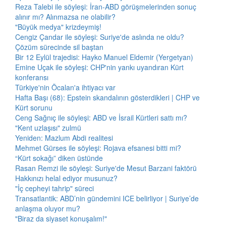
Reza Talebi ile söyleşi: İran-ABD görüşmelerinden sonuç
alınır mı? Alınmazsa ne olabilir?
"Büyük medya" krizdeymiş!
Cengiz Çandar ile söyleşi: Suriye'de aslında ne oldu?
Çözüm sürecinde sil baştan
Bir 12 Eylül trajedisi: Hayko Manuel Eldemir (Yergetyan)
Emine Uçak ile söyleşi: CHP'nin yankı uyandıran Kürt
konferansı
Türkiye'nin Öcalan'a ihtiyacı var
Hafta Başı (68): Epstein skandalının gösterdikleri | CHP ve
Kürt sorunu
Ceng Sağnıç ile söyleşi: ABD ve İsrail Kürtleri sattı mı?
"Kent uzlaşısı" zulmü
Yeniden: Mazlum Abdi realitesi
Mehmet Gürses ile söyleşi: Rojava efsanesi bitti mi?
“Kürt sokağı” diken üstünde
Rasan Remzi ile söyleşi: Suriye'de Mesut Barzani faktörü
Hakkınızı helal ediyor musunuz?
"İç cepheyi tahrip" süreci
Transatlantik: ABD’nin gündemini ICE belirliyor | Suriye’de
anlaşma oluyor mu?
"Biraz da siyaset konuşalım!"