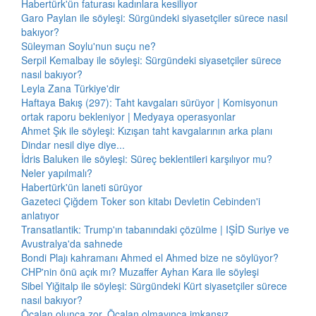
Habertürk'ün faturası kadınlara kesiliyor
Garo Paylan ile söyleşi: Sürgündeki siyasetçiler sürece nasıl
bakıyor?
Süleyman Soylu'nun suçu ne?
Serpil Kemalbay ile söyleşi: Sürgündeki siyasetçiler sürece
nasıl bakıyor?
Leyla Zana Türkiye'dir
Haftaya Bakış (297): Taht kavgaları sürüyor | Komisyonun
ortak raporu bekleniyor | Medyaya operasyonlar
Ahmet Şık ile söyleşi: Kızışan taht kavgalarının arka planı
Dindar nesil diye diye...
İdris Baluken ile söyleşi: Süreç beklentileri karşılıyor mu?
Neler yapılmalı?
Habertürk'ün laneti sürüyor
Gazeteci Çiğdem Toker son kitabı Devletin Cebinden'i
anlatıyor
Transatlantik: Trump'ın tabanındaki çözülme | IŞİD Suriye ve
Avustralya'da sahnede
Bondi Plajı kahramanı Ahmed el Ahmed bize ne söylüyor?
CHP'nin önü açık mı? Muzaffer Ayhan Kara ile söyleşi
Sibel Yiğitalp ile söyleşi: Sürgündeki Kürt siyasetçiler sürece
nasıl bakıyor?
Öcalan olunca zor, Öcalan olmayınca imkansız