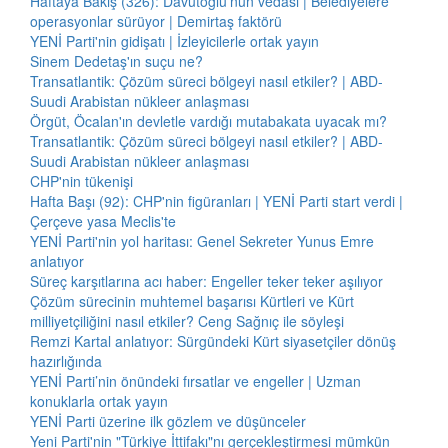
Haftaya Bakış (326): Davutoğlu'nun vedası | Belediyelere
operasyonlar sürüyor | Demirtaş faktörü
YENİ Parti'nin gidişatı | İzleyicilerle ortak yayın
Sinem Dedetaş'ın suçu ne?
Transatlantik: Çözüm süreci bölgeyi nasıl etkiler? | ABD-
Suudi Arabistan nükleer anlaşması
Örgüt, Öcalan'ın devletle vardığı mutabakata uyacak mı?
Transatlantik: Çözüm süreci bölgeyi nasıl etkiler? | ABD-
Suudi Arabistan nükleer anlaşması
CHP'nin tükenişi
Hafta Başı (92): CHP'nin figüranları | YENİ Parti start verdi |
Çerçeve yasa Meclis'te
YENİ Parti'nin yol haritası: Genel Sekreter Yunus Emre
anlatıyor
Süreç karşıtlarına acı haber: Engeller teker teker aşılıyor
Çözüm sürecinin muhtemel başarısı Kürtleri ve Kürt
milliyetçiliğini nasıl etkiler? Ceng Sağnıç ile söyleşi
Remzi Kartal anlatıyor: Sürgündeki Kürt siyasetçiler dönüş
hazırlığında
YENİ Parti’nin önündeki fırsatlar ve engeller | Uzman
konuklarla ortak yayın
YENİ Parti üzerine ilk gözlem ve düşünceler
Yeni Parti'nin "Türkiye İttifakı"nı gerçekleştirmesi mümkün