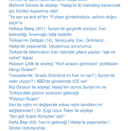
Mehmet Gürses ile söyleşi: "Halep'te iki mahalleyi kazanmak
için Kürtleri kaybetme riski"
"Ya sev ya terk et"ten "Furkan günlerindeyiz, safınızı doğru
seçin"e
Haftaya Bakış (301): Suriye'de gerginlik sürüyor, İran
belirsizliği, İmamoğlu hâlâ hedefte
Türkiye'nin Gidişatı (16): Venezuela, İran, Grönland...
Halep'de yaşananlar, Uyuşturucu sorunumuz
Türkiye'de İslamcıların İran rejimiyle yıllara yayılan "aşk ve
nefret" ilişkisi
Hüseyin Çelik ile söyleşi: "Kürt anasını görmesin" politikaları
Hangi Öcalan?
Transatlantik: Sırada Grönland mı İran mı var? | Suriye'de
neler oluyor? | ABD'de gündemde ICE var!
Roj Girasun ile söyleşi: Halep'ten sonra Suriye'nin ve
Türkiye'deki çözüm sürecinin geleceği
"Palyaço Ruşen"
İran'da rejim mi değişecek yoksa rejim kendisini mi
değiştirecek? | Dr. Ezgi Uzun Teker ile söyleşi
"Sizi gidi 'kripto Kürtçüler' sizi!"
Hafta Başı (65): İran'ın geleceği | Halep'te yaşananlar |
Gözler Grönland'da