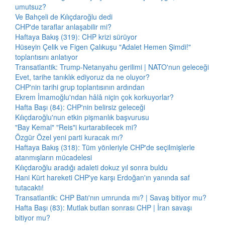
umutsuz?
Ve Bahçeli de Kılıçdaroğlu dedi
CHP'de taraflar anlaşabilir mi?
Haftaya Bakış (319): CHP krizi sürüyor
Hüseyin Çelik ve Figen Çalıkuşu "Adalet Hemen Şimdi!"
toplantısını anlatıyor
Transatlantik: Trump-Netanyahu gerilimi | NATO'nun geleceği
Evet, tarihe tanıklık ediyoruz da ne oluyor?
CHP'nin tarihi grup toplantısının ardından
Ekrem İmamoğlu'ndan hâlâ niçin çok korkuyorlar?
Hafta Başı (84): CHP'nin belirsiz geleceği
Kılıçdaroğlu'nun etkin pişmanlık başvurusu
"Bay Kemal" "Reis"i kurtarabilecek mi?
Özgür Özel yeni parti kuracak mı?
Haftaya Bakış (318): Tüm yönleriyle CHP'de seçilmişlerle
atanmışların mücadelesi
Kılıçdaroğlu aradığı adaleti dokuz yıl sonra buldu
Hani Kürt hareketi CHP'ye karşı Erdoğan'ın yanında saf
tutacaktı!
Transatlantik: CHP Batı'nın umrunda mı? | Savaş bitiyor mu?
Hafta Başı (83): Mutlak butlan sonrası CHP | İran savaşı
bitiyor mu?