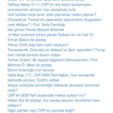
Haftaya Bakış (311): CHP'nin ara seçim kampanyası,
operasyonlar sürüyor, İran savaşında mola
Gizli tanıklar neye tanık, etkin pişmanlar neden pişman?
Dünyada ve Türkiye'de yaşananlar seçmenlerin duygularını
nasıl etkiliyor? | Prof. Seda Demiralp
Salı günleri Devlet Bahçeli dinlemek
19 Mart sürecinin birinci yılında Türkiye'nin ruh hali: Dr.
Erman Bakırcı ile söyleşi
Yılmaz Özdil olayı bize neler söylüyor?
Transatlantik: Zelensky'nin Ankara ve Şam ziyaretleri | Trump
İran'ı tehdit etmeye devam ediyor
Tarhan Erdem: Bir siyaset bilgesinin bilinmeyenleri | Prof.
Mehmet Ö. Alkan ile söyleşi
Ekrem İmamoğlu'nun karnesi
Hafta Başı (77): CHP-DEM Parti ilişkisi | İran savaşında
belirsizlik sürüyor, Özdil'in istifası
Sosyal medyada anonimliğin kalkacak olmasına sevinmeli
miyiz?
CHP ile DEM Parti arasındaki makas açılıyor mu?
Hatem Ete ile söyleşi: İran savaşı seçmen tercihlerini nasıl
etkiliyor?
Diğer partiler niçin CHP'nin yanında değil?