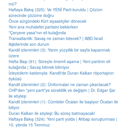
mü?
Haftaya Bakış (325): Ve YENİ Parti kuruldu | Çözüm
sürecinde çözüme doğru
Önce sürgündeki Kürt siyasetçiler dönecek
Yeni ana muhalefet partisini beklerken
"Çerçeve yasa"nın eli kulağında
Transatlantik: Savaş ne zaman bitecek? | ABD-İsrail
ilişkilerinde son durum
Kandil izlenimleri (3): Yarım yüzyıllık bir sayfa kapanmak
üzere
Hafta Başı (91): Süreçte önemli aşama | Yeni partinin eli
kulağında | Savaş bitmek bilmiyor
İzleyicilerin katılımıyla: Kandil'de Duran Kalkan röportajının
öyküsü
Kandil izlenimleri (2): Üniformalar ne zaman çıkarılacak?
CHP'den "yeni parti"ye süreklilik ve değişim | Dr. Edgar Şar
ile söyleşi
Kandil izlenimleri (1): Cümleler Öcalan ile başlıyor Öcalan ile
bitiyor
Duran Kalkan ile söyleşi: Bu süreç batmayacak!
Haftaya Bakış (324): Yeni parti yolda | Ahbap soruşturması |
10. yılında 15 Temmuz