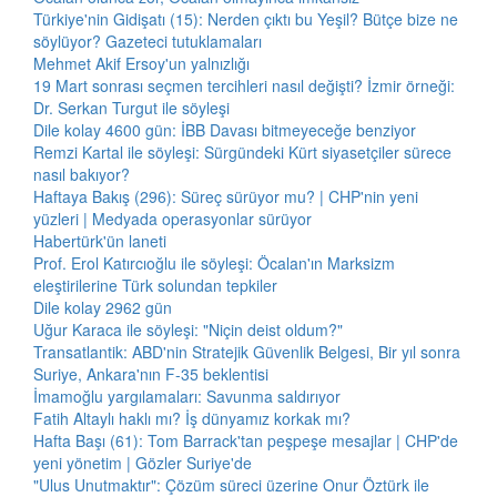
Türkiye'nin Gidişatı (15): Nerden çıktı bu Yeşil? Bütçe bize ne
söylüyor? Gazeteci tutuklamaları
Mehmet Akif Ersoy'un yalnızlığı
19 Mart sonrası seçmen tercihleri nasıl değişti? İzmir örneği:
Dr. Serkan Turgut ile söyleşi
Dile kolay 4600 gün: İBB Davası bitmeyeceğe benziyor
Remzi Kartal ile söyleşi: Sürgündeki Kürt siyasetçiler sürece
nasıl bakıyor?
Haftaya Bakış (296): Süreç sürüyor mu? | CHP'nin yeni
yüzleri | Medyada operasyonlar sürüyor
Habertürk'ün laneti
Prof. Erol Katırcıoğlu ile söyleşi: Öcalan'ın Marksizm
eleştirilerine Türk solundan tepkiler
Dile kolay 2962 gün
Uğur Karaca ile söyleşi: "Niçin deist oldum?"
Transatlantik: ABD'nin Stratejik Güvenlik Belgesi, Bir yıl sonra
Suriye, Ankara'nın F-35 beklentisi
İmamoğlu yargılamaları: Savunma saldırıyor
Fatih Altaylı haklı mı? İş dünyamız korkak mı?
Hafta Başı (61): Tom Barrack'tan peşpeşe mesajlar | CHP'de
yeni yönetim | Gözler Suriye'de
"Ulus Unutmaktır": Çözüm süreci üzerine Onur Öztürk ile