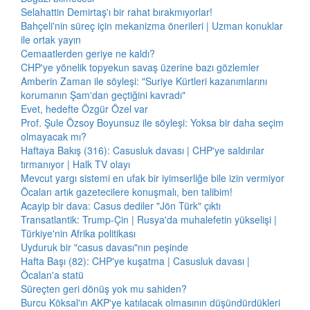
Selahattin Demirtaş'ı bir rahat bırakmıyorlar!
Bahçeli'nin süreç için mekanizma önerileri | Uzman konuklar
ile ortak yayın
Cemaatlerden geriye ne kaldı?
CHP'ye yönelik topyekun savaş üzerine bazı gözlemler
Amberin Zaman ile söyleşi: "Suriye Kürtleri kazanımlarını
korumanın Şam'dan geçtiğini kavradı"
Evet, hedefte Özgür Özel var
Prof. Şule Özsoy Boyunsuz ile söyleşi: Yoksa bir daha seçim
olmayacak mı?
Haftaya Bakış (316): Casusluk davası | CHP'ye saldırılar
tırmanıyor | Halk TV olayı
Mevcut yargı sistemi en ufak bir iyimserliğe bile izin vermiyor
Öcalan artık gazetecilere konuşmalı, ben talibim!
Acayip bir dava: Casus dediler "Jön Türk" çıktı
Transatlantik: Trump-Çin | Rusya'da muhalefetin yükselişi |
Türkiye'nin Afrika politikası
Uyduruk bir "casus davası"nın peşinde
Hafta Başı (82): CHP'ye kuşatma | Casusluk davası |
Öcalan'a statü
Süreçten geri dönüş yok mu sahiden?
Burcu Köksal'ın AKP'ye katılacak olmasının düşündürdükleri