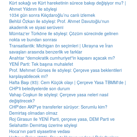
Kürt sokağı ve Kürt hareketinin sürece bakışı değişiyor mu? |
Ahmet Yıldırım ile söyleşi
1034 gün sonra Kılıçdaroğlu’nu canlı izlemek
Behlül Özkan ile söyleşi: Prof. Ahmet Davutoğlu'nun
akademik ve siyasi serüveni
Mümtaz'er Türköne ile söyleşi: Çözüm sürecinde gelinen
nokta ve bundan sonrası
Transatlantik: Michigan ön seçimleri | Ukrayna ve İran
savaşları arasında benzerlik ve farklar
Anahtar "demokratik cumhuriyet"in kapısını açacak mı?
YENİ Parti: Tek başına muhalefet
Prof. Mehmet Gürses ile söyleşi: Çerçeve yasa beklentileri
karşılayabilecek mi?
Hafta Başı (93): Cem Küçük olayı | Çerçeve Yasa TBMM'de |
CHP'li belediyelerde son durum
Vahap Coşkun ile söyleşi: Çerçeve yasa neleri nasıl
değiştirecek?
CHP'den AKP'ye transferler sürüyor: Sorumlu kim?
Demirtaş olmadan olmaz
Roj Girasun ile YENİ Parti, çerçeve yasa, DEM Parti ve
Selahattin Demirtaş üzerine söyleşi
Hoca'nın parti siyasetine vedası