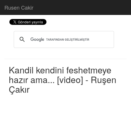
Rusen Cakir
Kandil kendini feshetmeye
hazır ama... [video] - Ruşen
Çakır