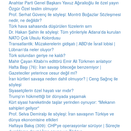
Anahtar Parti Genel Başkanı Yavuz Ağıralioğlu ile özel yayın
Özgür Özel teslim olmuyor
Prof. Serhat Güvenç ile söyleşi: Montrö Boğazlar Sözleşmesi
nedir, ne değildir?
Türk hava sahasında düşürülen füzelerin sırrı
Dr. Hakan Şahin ile söyleşi: Tüm yönleriyle Adana'da kurulan
NATO Çok Ulsulu Kolordusu
Transatlantik: Müzakerelerin gidişatı | ABD'de İsrail lobisi |
Lübnan'da neler oluyor?
Türk solundan geriye ne kaldı?
Mahir Çayan Kitabı'nı editörü Emir Ali Türkmen anlatıyor
Hafta Başı (76): İran savaşı biteceğe benzemiyor |
Gazeteciler yeterince cesur değil mi?
İran kürtleri savaşa neden dahil olmuyor? | Ceng Sağnıç ile
söyleşi
Siyasetçilerin özel hayatı var mıdır?
Trump'ın hükmettiği bir dünyada yaşamak
Kürt siyasi hareketinde taşlar yerinden oynuyor: "Mekanın
sahipleri geliyor"
Prof. Selva Demiralp ile söyleşi: İran savaşının Türkiye ve
dünya ekonomisine etkileri
Haftaya Bakış (309): CHP'ye operasyonlar sürüyor | Süreçte