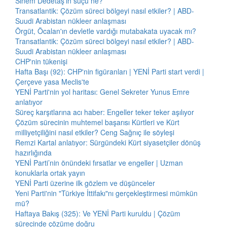
Sinem Dedetaş'ın suçu ne?
Transatlantik: Çözüm süreci bölgeyi nasıl etkiler? | ABD-
Suudi Arabistan nükleer anlaşması
Örgüt, Öcalan'ın devletle vardığı mutabakata uyacak mı?
Transatlantik: Çözüm süreci bölgeyi nasıl etkiler? | ABD-
Suudi Arabistan nükleer anlaşması
CHP'nin tükenişi
Hafta Başı (92): CHP'nin figüranları | YENİ Parti start verdi |
Çerçeve yasa Meclis'te
YENİ Parti'nin yol haritası: Genel Sekreter Yunus Emre
anlatıyor
Süreç karşıtlarına acı haber: Engeller teker teker aşılıyor
Çözüm sürecinin muhtemel başarısı Kürtleri ve Kürt
milliyetçiliğini nasıl etkiler? Ceng Sağnıç ile söyleşi
Remzi Kartal anlatıyor: Sürgündeki Kürt siyasetçiler dönüş
hazırlığında
YENİ Parti’nin önündeki fırsatlar ve engeller | Uzman
konuklarla ortak yayın
YENİ Parti üzerine ilk gözlem ve düşünceler
Yeni Parti'nin "Türkiye İttifakı"nı gerçekleştirmesi mümkün
mü?
Haftaya Bakış (325): Ve YENİ Parti kuruldu | Çözüm
sürecinde çözüme doğru