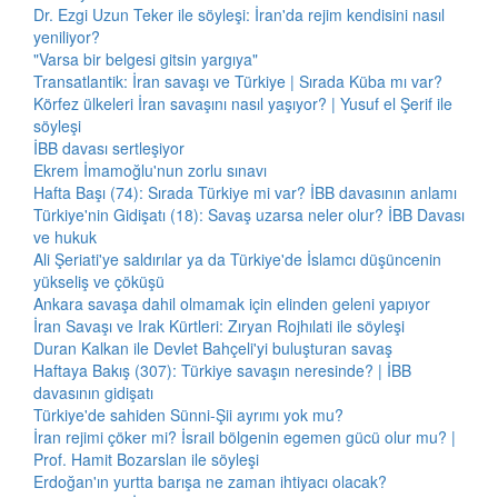
Dr. Ezgi Uzun Teker ile söyleşi: İran'da rejim kendisini nasıl
yeniliyor?
"Varsa bir belgesi gitsin yargıya"
Transatlantik: İran savaşı ve Türkiye | Sırada Küba mı var?
Körfez ülkeleri İran savaşını nasıl yaşıyor? | Yusuf el Şerif ile
söyleşi
İBB davası sertleşiyor
Ekrem İmamoğlu'nun zorlu sınavı
Hafta Başı (74): Sırada Türkiye mi var? İBB davasının anlamı
Türkiye'nin Gidişatı (18): Savaş uzarsa neler olur? İBB Davası
ve hukuk
Ali Şeriati'ye saldırılar ya da Türkiye'de İslamcı düşüncenin
yükseliş ve çöküşü
Ankara savaşa dahil olmamak için elinden geleni yapıyor
İran Savaşı ve Irak Kürtleri: Zıryan Rojhılati ile söyleşi
Duran Kalkan ile Devlet Bahçeli'yi buluşturan savaş
Haftaya Bakış (307): Türkiye savaşın neresinde? | İBB
davasının gidişatı
Türkiye'de sahiden Sünni-Şii ayrımı yok mu?
İran rejimi çöker mi? İsrail bölgenin egemen gücü olur mu? |
Prof. Hamit Bozarslan ile söyleşi
Erdoğan'ın yurtta barışa ne zaman ihtiyacı olacak?