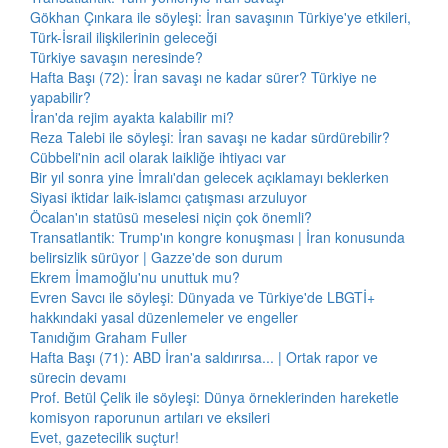
Gökhan Çınkara ile söyleşi: İran savaşının Türkiye'ye etkileri,
Türk-İsrail ilişkilerinin geleceği
Türkiye savaşın neresinde?
Hafta Başı (72): İran savaşı ne kadar sürer? Türkiye ne
yapabilir?
İran'da rejim ayakta kalabilir mi?
Reza Talebi ile söyleşi: İran savaşı ne kadar sürdürebilir?
Cübbeli'nin acil olarak laikliğe ihtiyacı var
Bir yıl sonra yine İmralı'dan gelecek açıklamayı beklerken
Siyasi iktidar laik-islamcı çatışması arzuluyor
Öcalan'ın statüsü meselesi niçin çok önemli?
Transatlantik: Trump'ın kongre konuşması | İran konusunda
belirsizlik sürüyor | Gazze'de son durum
Ekrem İmamoğlu'nu unuttuk mu?
Evren Savcı ile söyleşi: Dünyada ve Türkiye'de LBGTİ+
hakkındaki yasal düzenlemeler ve engeller
Tanıdığım Graham Fuller
Hafta Başı (71): ABD İran'a saldırırsa... | Ortak rapor ve
sürecin devamı
Prof. Betül Çelik ile söyleşi: Dünya örneklerinden hareketle
komisyon raporunun artıları ve eksileri
Evet, gazetecilik suçtur!