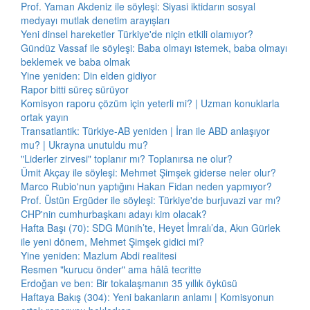
Prof. Yaman Akdeniz ile söyleşi: Siyasi iktidarın sosyal
medyayı mutlak denetim arayışları
Yeni dinsel hareketler Türkiye'de niçin etkili olamıyor?
Gündüz Vassaf ile söyleşi: Baba olmayı istemek, baba olmayı
beklemek ve baba olmak
Yine yeniden: Din elden gidiyor
Rapor bitti süreç sürüyor
Komisyon raporu çözüm için yeterli mi? | Uzman konuklarla
ortak yayın
Transatlantik: Türkiye-AB yeniden | İran ile ABD anlaşıyor
mu? | Ukrayna unutuldu mu?
"Liderler zirvesi" toplanır mı? Toplanırsa ne olur?
Ümit Akçay ile söyleşi: Mehmet Şimşek giderse neler olur?
Marco Rubio'nun yaptığını Hakan Fidan neden yapmıyor?
Prof. Üstün Ergüder ile söyleşi: Türkiye'de burjuvazi var mı?
CHP'nin cumhurbaşkanı adayı kim olacak?
Hafta Başı (70): SDG Münih’te, Heyet İmralı’da, Akın Gürlek
ile yeni dönem, Mehmet Şimşek gidici mi?
Yine yeniden: Mazlum Abdi realitesi
Resmen "kurucu önder" ama hâlâ tecritte
Erdoğan ve ben: Bir tokalaşmanın 35 yıllık öyküsü
Haftaya Bakış (304): Yeni bakanların anlamı | Komisyonun