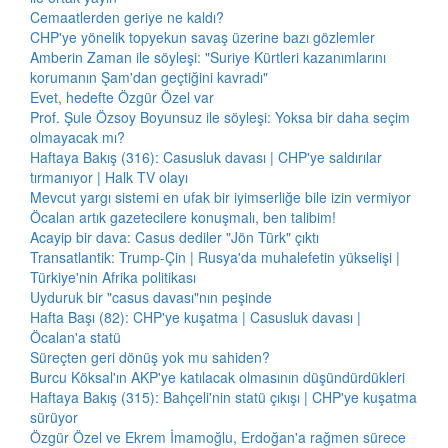
Cemaatlerden geriye ne kaldı?
CHP'ye yönelik topyekun savaş üzerine bazı gözlemler
Amberin Zaman ile söyleşi: "Suriye Kürtleri kazanımlarını
korumanın Şam'dan geçtiğini kavradı"
Evet, hedefte Özgür Özel var
Prof. Şule Özsoy Boyunsuz ile söyleşi: Yoksa bir daha seçim
olmayacak mı?
Haftaya Bakış (316): Casusluk davası | CHP'ye saldırılar
tırmanıyor | Halk TV olayı
Mevcut yargı sistemi en ufak bir iyimserliğe bile izin vermiyor
Öcalan artık gazetecilere konuşmalı, ben talibim!
Acayip bir dava: Casus dediler "Jön Türk" çıktı
Transatlantik: Trump-Çin | Rusya'da muhalefetin yükselişi |
Türkiye'nin Afrika politikası
Uyduruk bir "casus davası"nın peşinde
Hafta Başı (82): CHP'ye kuşatma | Casusluk davası |
Öcalan'a statü
Süreçten geri dönüş yok mu sahiden?
Burcu Köksal'ın AKP'ye katılacak olmasının düşündürdükleri
Haftaya Bakış (315): Bahçeli'nin statü çıkışı | CHP'ye kuşatma
sürüyor
Özgür Özel ve Ekrem İmamoğlu, Erdoğan'a rağmen sürece