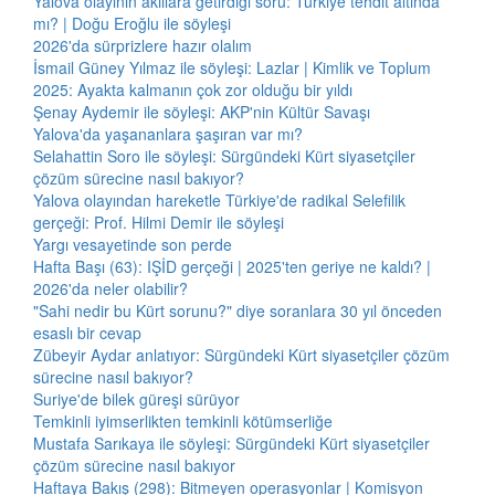
Yalova olayının akıllara getirdiği soru: Türkiye tehdit altında
mı? | Doğu Eroğlu ile söyleşi
2026'da sürprizlere hazır olalım
İsmail Güney Yılmaz ile söyleşi: Lazlar | Kimlik ve Toplum
2025: Ayakta kalmanın çok zor olduğu bir yıldı
Şenay Aydemir ile söyleşi: AKP'nin Kültür Savaşı
Yalova'da yaşananlara şaşıran var mı?
Selahattin Soro ile söyleşi: Sürgündeki Kürt siyasetçiler
çözüm sürecine nasıl bakıyor?
Yalova olayından hareketle Türkiye'de radikal Selefilik
gerçeği: Prof. Hilmi Demir ile söyleşi
Yargı vesayetinde son perde
Hafta Başı (63): IŞİD gerçeği | 2025'ten geriye ne kaldı? |
2026'da neler olabilir?
"Sahi nedir bu Kürt sorunu?" diye soranlara 30 yıl önceden
esaslı bir cevap
Zübeyir Aydar anlatıyor: Sürgündeki Kürt siyasetçiler çözüm
sürecine nasıl bakıyor?
Suriye'de bilek güreşi sürüyor
Temkinli iyimserlikten temkinli kötümserliğe
Mustafa Sarıkaya ile söyleşi: Sürgündeki Kürt siyasetçiler
çözüm sürecine nasıl bakıyor
Haftaya Bakış (298): Bitmeyen operasyonlar | Komisyon