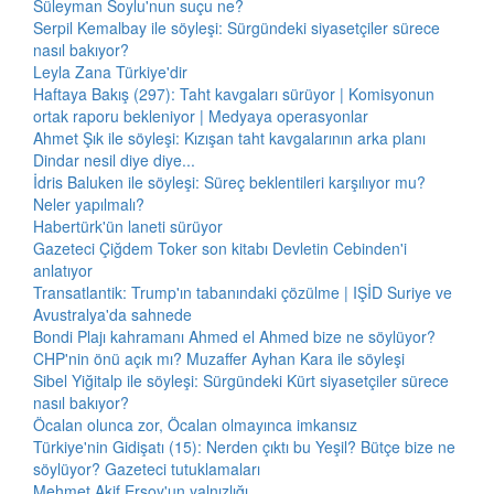
Süleyman Soylu'nun suçu ne?
Serpil Kemalbay ile söyleşi: Sürgündeki siyasetçiler sürece
nasıl bakıyor?
Leyla Zana Türkiye'dir
Haftaya Bakış (297): Taht kavgaları sürüyor | Komisyonun
ortak raporu bekleniyor | Medyaya operasyonlar
Ahmet Şık ile söyleşi: Kızışan taht kavgalarının arka planı
Dindar nesil diye diye...
İdris Baluken ile söyleşi: Süreç beklentileri karşılıyor mu?
Neler yapılmalı?
Habertürk'ün laneti sürüyor
Gazeteci Çiğdem Toker son kitabı Devletin Cebinden'i
anlatıyor
Transatlantik: Trump'ın tabanındaki çözülme | IŞİD Suriye ve
Avustralya'da sahnede
Bondi Plajı kahramanı Ahmed el Ahmed bize ne söylüyor?
CHP'nin önü açık mı? Muzaffer Ayhan Kara ile söyleşi
Sibel Yiğitalp ile söyleşi: Sürgündeki Kürt siyasetçiler sürece
nasıl bakıyor?
Öcalan olunca zor, Öcalan olmayınca imkansız
Türkiye'nin Gidişatı (15): Nerden çıktı bu Yeşil? Bütçe bize ne
söylüyor? Gazeteci tutuklamaları
Mehmet Akif Ersoy'un yalnızlığı