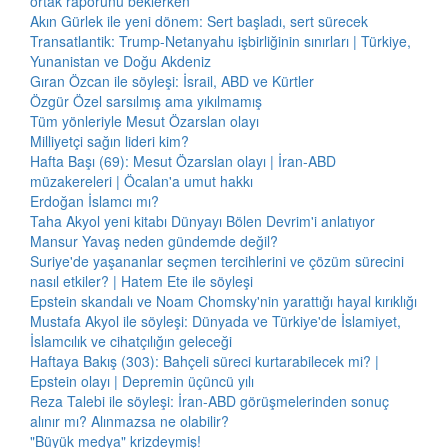
ortak raporunu beklerken
Akın Gürlek ile yeni dönem: Sert başladı, sert sürecek
Transatlantik: Trump-Netanyahu işbirliğinin sınırları | Türkiye,
Yunanistan ve Doğu Akdeniz
Gıran Özcan ile söyleşi: İsrail, ABD ve Kürtler
Özgür Özel sarsılmış ama yıkılmamış
Tüm yönleriyle Mesut Özarslan olayı
Milliyetçi sağın lideri kim?
Hafta Başı (69): Mesut Özarslan olayı | İran-ABD
müzakereleri | Öcalan'a umut hakkı
Erdoğan İslamcı mı?
Taha Akyol yeni kitabı Dünyayı Bölen Devrim'i anlatıyor
Mansur Yavaş neden gündemde değil?
Suriye'de yaşananlar seçmen tercihlerini ve çözüm sürecini
nasıl etkiler? | Hatem Ete ile söyleşi
Epstein skandalı ve Noam Chomsky'nin yarattığı hayal kırıklığı
Mustafa Akyol ile söyleşi: Dünyada ve Türkiye'de İslamiyet,
İslamcılık ve cihatçılığın geleceği
Haftaya Bakış (303): Bahçeli süreci kurtarabilecek mi? |
Epstein olayı | Depremin üçüncü yılı
Reza Talebi ile söyleşi: İran-ABD görüşmelerinden sonuç
alınır mı? Alınmazsa ne olabilir?
"Büyük medya" krizdeymiş!