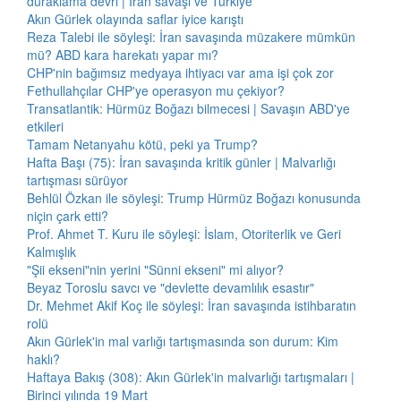
duraklama devri | İran savaşı ve Türkiye
Akın Gürlek olayında saflar iyice karıştı
Reza Talebi ile söyleşi: İran savaşında müzakere mümkün
mü? ABD kara harekatı yapar mı?
CHP'nin bağımsız medyaya ihtiyacı var ama işi çok zor
Fethullahçılar CHP'ye operasyon mu çekiyor?
Transatlantik: Hürmüz Boğazı bilmecesi | Savaşın ABD'ye
etkileri
Tamam Netanyahu kötü, peki ya Trump?
Hafta Başı (75): İran savaşında kritik günler | Malvarlığı
tartışması sürüyor
Behlül Özkan ile söyleşi: Trump Hürmüz Boğazı konusunda
niçin çark etti?
Prof. Ahmet T. Kuru ile söyleşi: İslam, Otoriterlik ve Geri
Kalmışlık
"Şii ekseni"nin yerini "Sünni ekseni" mi alıyor?
Beyaz Toroslu savcı ve "devlette devamlılık esastır"
Dr. Mehmet Akif Koç ile söyleşi: İran savaşında istihbaratın
rolü
Akın Gürlek'in mal varlığı tartışmasında son durum: Kim
haklı?
Haftaya Bakış (308): Akın Gürlek'in malvarlığı tartışmaları |
Birinci yılında 19 Mart