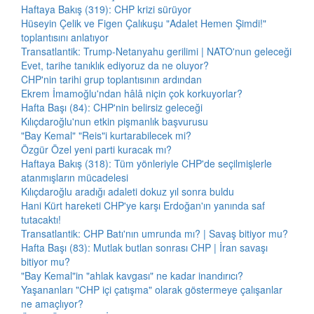
Haftaya Bakış (319): CHP krizi sürüyor
Hüseyin Çelik ve Figen Çalıkuşu "Adalet Hemen Şimdi!"
toplantısını anlatıyor
Transatlantik: Trump-Netanyahu gerilimi | NATO'nun geleceği
Evet, tarihe tanıklık ediyoruz da ne oluyor?
CHP'nin tarihi grup toplantısının ardından
Ekrem İmamoğlu'ndan hâlâ niçin çok korkuyorlar?
Hafta Başı (84): CHP'nin belirsiz geleceği
Kılıçdaroğlu'nun etkin pişmanlık başvurusu
"Bay Kemal" "Reis"i kurtarabilecek mi?
Özgür Özel yeni parti kuracak mı?
Haftaya Bakış (318): Tüm yönleriyle CHP'de seçilmişlerle
atanmışların mücadelesi
Kılıçdaroğlu aradığı adaleti dokuz yıl sonra buldu
Hani Kürt hareketi CHP'ye karşı Erdoğan'ın yanında saf
tutacaktı!
Transatlantik: CHP Batı'nın umrunda mı? | Savaş bitiyor mu?
Hafta Başı (83): Mutlak butlan sonrası CHP | İran savaşı
bitiyor mu?
"Bay Kemal"in "ahlak kavgası" ne kadar inandırıcı?
Yaşananları "CHP içi çatışma" olarak göstermeye çalışanlar
ne amaçlıyor?