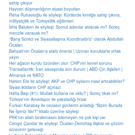
sahip çıkıyor
Hayvan düşmanlığının siyasi boyutları
Reha Ruhavioğlu ile söyleşi: Kürtlerde kimliğe sahip çıkma,
milliyetçilik ve Türkiyelilik eğilimleri
İdris Baluken ile söyleşi: Somut adımlar atılacak mı? Süreç
menzile varacak mı?
“Barış Süreci ve Siyasallaşma Koordinatörü” olarak Abdullah
Öcalan
Bahçeli'nin Öcalan'a statü önerisi | Uzman konuklarla ortak
yayın
Her ağacın kurdu özünden olur: CHP'nin temel sorunu
Transatlantik: İran savaşında son durum | ABD-Çin ilişkileri |
Almanya ve NATO
Hatem Ete ile söyleşi: AKP ve CHP oylarını nasıl artırabilirler?
Siyasi iktidarın CHP açmazı
Hafta Başı (81): Mutlak butlana ne oldu? | Süreç tıkalı mı?
Türkiye'nin Amedspor ile yakaladığı fırsat
Furkan Karabay ile cezaevi günlerini anlattığı "Bizim Burada
Ne İşimiz Var?" kitabı üzerine söyleşi
PKK'nın silah bırakmasını istemeyen ne çok kişi var
Cengiz Çandar ile söyleşi: Öcalan-Demirtaş ilişkisi ve çözüm
sürecinin geleceği