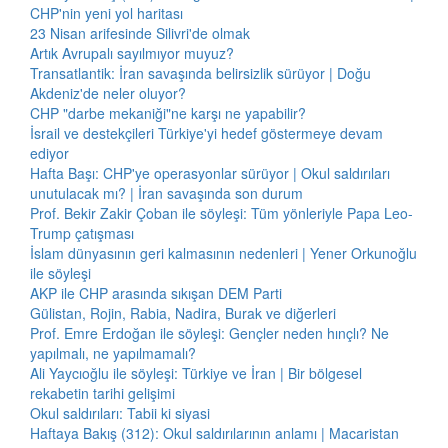
CHP'nin yeni yol haritası
23 Nisan arifesinde Silivri'de olmak
Artık Avrupalı sayılmıyor muyuz?
Transatlantik: İran savaşında belirsizlik sürüyor | Doğu
Akdeniz'de neler oluyor?
CHP "darbe mekaniği"ne karşı ne yapabilir?
İsrail ve destekçileri Türkiye'yi hedef göstermeye devam
ediyor
Hafta Başı: CHP'ye operasyonlar sürüyor | Okul saldırıları
unutulacak mı? | İran savaşında son durum
Prof. Bekir Zakir Çoban ile söyleşi: Tüm yönleriyle Papa Leo-
Trump çatışması
İslam dünyasının geri kalmasının nedenleri | Yener Orkunoğlu
ile söyleşi
AKP ile CHP arasında sıkışan DEM Parti
Gülistan, Rojin, Rabia, Nadira, Burak ve diğerleri
Prof. Emre Erdoğan ile söyleşi: Gençler neden hınçlı? Ne
yapılmalı, ne yapılmamalı?
Ali Yaycıoğlu ile söyleşi: Türkiye ve İran | Bir bölgesel
rekabetin tarihi gelişimi
Okul saldırıları: Tabii ki siyasi
Haftaya Bakış (312): Okul saldırılarının anlamı | Macaristan