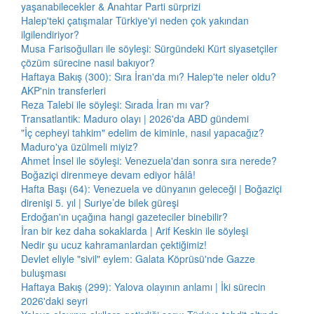
yaşanabilecekler & Anahtar Parti sürprizi
Halep'teki çatışmalar Türkiye'yi neden çok yakından
ilgilendiriyor?
Musa Farisoğulları ile söyleşi: Sürgündeki Kürt siyasetçiler
çözüm sürecine nasıl bakıyor?
Haftaya Bakış (300): Sıra İran'da mı? Halep'te neler oldu?
AKP'nin transferleri
Reza Talebi ile söyleşi: Sırada İran mı var?
Transatlantik: Maduro olayı | 2026'da ABD gündemi
"İç cepheyi tahkim" edelim de kiminle, nasıl yapacağız?
Maduro'ya üzülmeli miyiz?
Ahmet İnsel ile söyleşi: Venezuela'dan sonra sıra nerede?
Boğaziçi direnmeye devam ediyor hâlâ!
Hafta Başı (64): Venezuela ve dünyanın geleceği | Boğaziçi
direnişi 5. yıl | Suriye’de bilek güreşi
Erdoğan'ın uçağına hangi gazeteciler binebilir?
İran bir kez daha sokaklarda | Arif Keskin ile söyleşi
Nedir şu ucuz kahramanlardan çektiğimiz!
Devlet eliyle "sivil" eylem: Galata Köprüsü'nde Gazze
buluşması
Haftaya Bakış (299): Yalova olayının anlamı | İki sürecin
2026'daki seyri