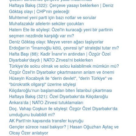
Haftaya Bakış (322): Çerçeve yasayı beklerken | Deniz
Göktaş olayı | CHP'nin geleceği
Muhtemel yeni parti için bazı notlar ve sorular
Muhafazakâr ailelerin seküler çocukları
Hatem Ete ile söyleşi: Özel'in kuracağı yeni bir partinin
seçmen nezdinde karşılığı var mı?
Deniz Göktaş olayı: Meyve veren ağacı taşlıyorlar
Erdoğan'ın "İmamoğlu kötü, çevresi iyi" stratejisi tutar mı?
Hafta Başı (88): Kadir İnanır'ın ardından | Özgür Özel
Diyarbakır'daydı | NATO Zirvesi'ni beklerken
Türkiye'de solcu olmak ve solcu kalabilmek mümkün mü?
Özgür Özel'in Diyarbakır çıkartmasının anlam ve önemi
Hüseyin Kocabıyık ile "derin devlet", "derin Türkiye" ve
"bürokratik oligarşi" üzerine söyleşi
Kılıçdaroğlu'nun başlamadan biten İstanbul çıkartması
Haftaya Bakış (321): Özel Diyarbakır'da Kılıçdaroğlu
Ankara'da | NATO Zirvesi tutuklamaları
Doç. Vahap Coşkun ile söyleşi: Özgür Özel Diyarbakır'da
umduğunu bulabildi mi?
AK Parti'nin kapısında transfer kuyruğu
Gençler sürece nasıl bakıyor? | Hasan Oğuzhan Aytaç ve
Olcay Özer anlatıyor