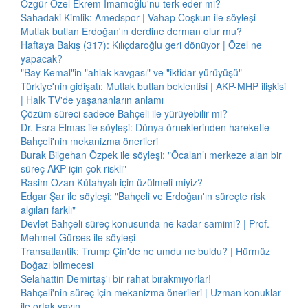
Özgür Özel Ekrem İmamoğlu'nu terk eder mi?
Sahadaki Kimlik: Amedspor | Vahap Coşkun ile söyleşi
Mutlak butlan Erdoğan'ın derdine derman olur mu?
Haftaya Bakış (317): Kılıçdaroğlu geri dönüyor | Özel ne
yapacak?
"Bay Kemal"in "ahlak kavgası" ve "iktidar yürüyüşü"
Türkiye'nin gidişatı: Mutlak butlan beklentisi | AKP-MHP ilişkisi
| Halk TV'de yaşananların anlamı
Çözüm süreci sadece Bahçeli ile yürüyebilir mi?
Dr. Esra Elmas ile söyleşi: Dünya örneklerinden hareketle
Bahçeli'nin mekanizma önerileri
Burak Bilgehan Özpek ile söyleşi: "Öcalan’ı merkeze alan bir
süreç AKP için çok riskli"
Rasim Ozan Kütahyalı için üzülmeli miyiz?
Edgar Şar ile söyleşi: "Bahçeli ve Erdoğan'ın süreçte risk
algıları farklı"
Devlet Bahçeli süreç konusunda ne kadar samimi? | Prof.
Mehmet Gürses ile söyleşi
Transatlantik: Trump Çin'de ne umdu ne buldu? | Hürmüz
Boğazı bilmecesi
Selahattin Demirtaş'ı bir rahat bırakmıyorlar!
Bahçeli'nin süreç için mekanizma önerileri | Uzman konuklar
ile ortak yayın