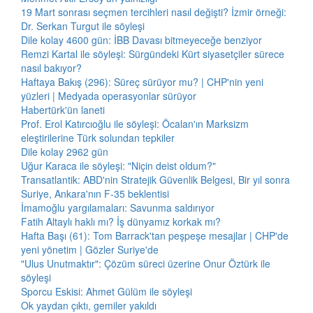
19 Mart sonrası seçmen tercihleri nasıl değişti? İzmir örneği:
Dr. Serkan Turgut ile söyleşi
Dile kolay 4600 gün: İBB Davası bitmeyeceğe benziyor
Remzi Kartal ile söyleşi: Sürgündeki Kürt siyasetçiler sürece
nasıl bakıyor?
Haftaya Bakış (296): Süreç sürüyor mu? | CHP'nin yeni
yüzleri | Medyada operasyonlar sürüyor
Habertürk'ün laneti
Prof. Erol Katırcıoğlu ile söyleşi: Öcalan'ın Marksizm
eleştirilerine Türk solundan tepkiler
Dile kolay 2962 gün
Uğur Karaca ile söyleşi: "Niçin deist oldum?"
Transatlantik: ABD'nin Stratejik Güvenlik Belgesi, Bir yıl sonra
Suriye, Ankara'nın F-35 beklentisi
İmamoğlu yargılamaları: Savunma saldırıyor
Fatih Altaylı haklı mı? İş dünyamız korkak mı?
Hafta Başı (61): Tom Barrack'tan peşpeşe mesajlar | CHP'de
yeni yönetim | Gözler Suriye'de
"Ulus Unutmaktır": Çözüm süreci üzerine Onur Öztürk ile
söyleşi
Sporcu Eskisi: Ahmet Gülüm ile söyleşi
Ok yaydan çıktı, gemiler yakıldı