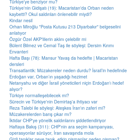
Türkiye'ye benziyor mu?
Türkiye'nin Gidişatı (19): Macaristan'da Orban neden
kaybetti? Okul saldırıları önlenebilir miydi?
Kindar nesil
Orhan Miroğlu "Posta Kutusu 213 Diyarbakır" belgeselini
anlatıyor
Özgür Özel AKP'lilerin aklını çelebilir mi
Bülent Bilmez ve Cemal Taş ile söyleşi: Dersim Kırımı
Envanteri
Hafta Başı (78): Mansur Yavaş da hedefte | Macaristan
dersleri
Transatlantik: Müzakereler neden durdu? İsrail’in hedefinde
Erdoğan var, Orban’ın yaşadığı hezimet
Netanyahu ve diğer İsrail yöneticileri niçin Erdoğan'ı hedef
alıyor?
Türkiye normalleşebilecek mi?
Sürecin ve Türkiye'nin Demirtaş'a ihtiyacı var
Reza Talebi ile söyleşi: Ateşkes İran'ın zaferi mi?
Müzakerelerden barış çıkar mı?
İktidar CHP'ye yönelik saldırılarını şiddetlendiriyor
Haftaya Bakış (311): CHP'nin ara seçim kampanyası,
operasyonlar sürüyor, İran savaşında mola
Gizli tanıklar neye tanık, etkin pişmanlar neden pişman?