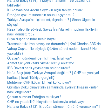
Haftaya Bakış (314): 1 Mayıs'ın anlamı | İBB davasında
tahliyeler
İBB davasında Adem Soytekin niçin tahliye edildi?
Erdoğan çözüm sürecinin önünü açıyor mu?
Türkiye Avrupa'nın içinde mi, dışında mı? | Sinan Ülgen ile
söyleşi
Reza Talebi ile söyleşi: Savaş İran'da rejim-toplum ilişkilerini
nasıl dönüştürdü?
Suya düşen "dindar nesil" hayali
Transatlantik: İran savaşı ne durumda? | Kral Charles ABD'de
Vahap Coşkun ile söyleşi: Çözüm süreci neden tıkandı? Ne
yapılabilir?
Öcalan'ın gündeminde niçin hep İsrail var?
Ahmet Şık yeni kitabı "Ayna/Heli" yi anlatıyor
İBB Davası canlı yayınlansa neler olurdu?
Hafta Başı (80): Türkiye Avrupalı değil mi? | CHP'nin yeni yol
haritası | İsrail-Türkiye gerginliği
Muhtemel CHP iktidarı kimleri korkutuyor?
Gülistan Doku cinayetinin zamanında aydınlatılmasını kimler
nasıl engelledi?
Çözüm sürecini Erdoğan mı tıkıyor?
CHP ne yapabilir? İzleyicilerin katılımıyla ortak yayın
Haftaya Bakış (313): Erdoğan sürece mührünü vuracak mı? |