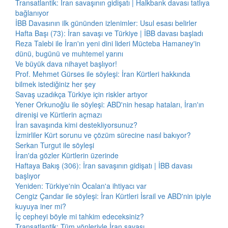
Transatlantik: İran savaşının gidişatı | Halkbank davası tatlıya
bağlanıyor
İBB Davasının ilk gününden izlenimler: Usul esası belirler
Hafta Başı (73): İran savaşı ve Türkiye | İBB davası başladı
Reza Talebi ile İran'ın yeni dini lideri Mücteba Hamaney'in
dünü, bugünü ve muhtemel yarını
Ve büyük dava nihayet başlıyor!
Prof. Mehmet Gürses ile söyleşi: İran Kürtleri hakkında
bilmek istediğiniz her şey
Savaş uzadıkça Türkiye için riskler artıyor
Yener Orkunoğlu ile söyleşi: ABD'nin hesap hataları, İran'ın
direnişi ve Kürtlerin açmazı
İran savaşında kimi destekliyorsunuz?
İzmirliler Kürt sorunu ve çözüm sürecine nasıl bakıyor?
Serkan Turgut ile söyleşi
İran'da gözler Kürtlerin üzerinde
Haftaya Bakış (306): İran savaşının gidişatı | İBB davası
başlıyor
Yeniden: Türkiye'nin Öcalan'a ihtiyacı var
Cengiz Çandar ile söyleşi: İran Kürtleri İsrail ve ABD'nin ipiyle
kuyuya iner mi?
İç cepheyi böyle mi tahkim edeceksiniz?
Transatlantik: Tüm yönleriyle İran savaşı