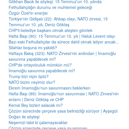
Gökhan Bacık ile söyleşi: 15 Temmuz'un 10. yılında
Fethullahçılığın durumu ve muhtemel geleceği
Özgür Özel'in enerjisi
Türkiye'nin Gidişatı (22): Ahbap olayı, NATO zirvesi, 15
Temmuz'un 10. yılı, Deniz Göktaş
CHP'li belediye başkanı olmak ateşten gömlek
Hafta Başı (90): 15 Temmuz'un 10. yılı | Haluk Levent olayı
Bazı eski Fethullahçılar da sürece dahil olmak istiyor ancak...
Silahlar boşuna mı yakıldı?
Haftaya Bakış (323): NATO Zirvesi'nin ardından | İmamoğlu
savunma yapabilecek mi?
CHP'de ortayolculuk mümkün mü?
İmamoğlu savunma yapabilecek mi?
Trump bizi niçin öptü?
NATO bizim neyimiz olur?
Ekrem İmamoğlu'nun savunmasını beklerken
Hafta Başı (89): İmamoğlu'nun savunması | NATO Zirvesi'nin
anlamı | Deniz Göktaş ve CHP
Kemal Bey bizleri salacak mı?
Çözüm sürecinde çerçeve yasa belirsizliği sürüyor | Ayşegül
Doğan ile söyleşi
Neşemizi tabii ki çalamayacaklar
Çözüm sürecinde çerçeve yasa muamması