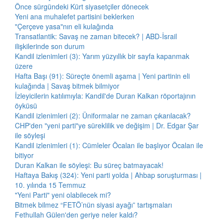
Önce sürgündeki Kürt siyasetçiler dönecek
Yeni ana muhalefet partisini beklerken
"Çerçeve yasa"nın eli kulağında
Transatlantik: Savaş ne zaman bitecek? | ABD-İsrail
ilişkilerinde son durum
Kandil izlenimleri (3): Yarım yüzyıllık bir sayfa kapanmak
üzere
Hafta Başı (91): Süreçte önemli aşama | Yeni partinin eli
kulağında | Savaş bitmek bilmiyor
İzleyicilerin katılımıyla: Kandil'de Duran Kalkan röportajının
öyküsü
Kandil izlenimleri (2): Üniformalar ne zaman çıkarılacak?
CHP'den "yeni parti"ye süreklilik ve değişim | Dr. Edgar Şar
ile söyleşi
Kandil izlenimleri (1): Cümleler Öcalan ile başlıyor Öcalan ile
bitiyor
Duran Kalkan ile söyleşi: Bu süreç batmayacak!
Haftaya Bakış (324): Yeni parti yolda | Ahbap soruşturması |
10. yılında 15 Temmuz
"Yeni Parti" yeni olabilecek mi?
Bitmek bilmez “FETÖ’nün siyasi ayağı” tartışmaları
Fethullah Gülen'den geriye neler kaldı?