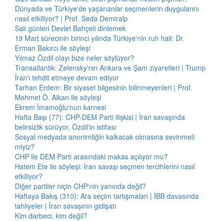
Dünyada ve Türkiye'de yaşananlar seçmenlerin duygularını
nasıl etkiliyor? | Prof. Seda Demiralp
Salı günleri Devlet Bahçeli dinlemek
19 Mart sürecinin birinci yılında Türkiye'nin ruh hali: Dr.
Erman Bakırcı ile söyleşi
Yılmaz Özdil olayı bize neler söylüyor?
Transatlantik: Zelensky'nin Ankara ve Şam ziyaretleri | Trump
İran'ı tehdit etmeye devam ediyor
Tarhan Erdem: Bir siyaset bilgesinin bilinmeyenleri | Prof.
Mehmet Ö. Alkan ile söyleşi
Ekrem İmamoğlu'nun karnesi
Hafta Başı (77): CHP-DEM Parti ilişkisi | İran savaşında
belirsizlik sürüyor, Özdil'in istifası
Sosyal medyada anonimliğin kalkacak olmasına sevinmeli
miyiz?
CHP ile DEM Parti arasındaki makas açılıyor mu?
Hatem Ete ile söyleşi: İran savaşı seçmen tercihlerini nasıl
etkiliyor?
Diğer partiler niçin CHP'nin yanında değil?
Haftaya Bakış (310): Ara seçim tartışmaları | İBB davasında
tahliyeler | İran savaşının gidişatı
Kim darbeci, kim değil?