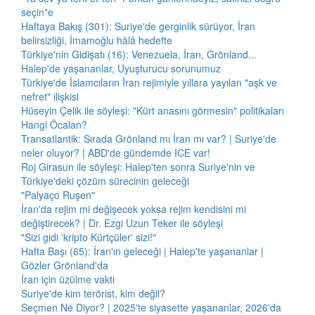
seçin"e
Haftaya Bakış (301): Suriye'de gerginlik sürüyor, İran
belirsizliği, İmamoğlu hâlâ hedefte
Türkiye'nin Gidişatı (16): Venezuela, İran, Grönland...
Halep'de yaşananlar, Uyuşturucu sorunumuz
Türkiye'de İslamcıların İran rejimiyle yıllara yayılan "aşk ve
nefret" ilişkisi
Hüseyin Çelik ile söyleşi: "Kürt anasını görmesin" politikaları
Hangi Öcalan?
Transatlantik: Sırada Grönland mı İran mı var? | Suriye'de
neler oluyor? | ABD'de gündemde ICE var!
Roj Girasun ile söyleşi: Halep'ten sonra Suriye'nin ve
Türkiye'deki çözüm sürecinin geleceği
"Palyaço Ruşen"
İran'da rejim mi değişecek yoksa rejim kendisini mi
değiştirecek? | Dr. Ezgi Uzun Teker ile söyleşi
"Sizi gidi 'kripto Kürtçüler' sizi!"
Hafta Başı (65): İran'ın geleceği | Halep'te yaşananlar |
Gözler Grönland'da
İran için üzülme vakti
Suriye'de kim terörist, kim değil?
Seçmen Ne Diyor? | 2025'te siyasette yaşananlar, 2026'da