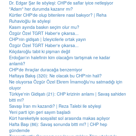
Dr. Edgar Şar ile söyleşi: CHP'de saflar iyice netleşiyor
"Adam" her durumda kazanır mı?
Kürtler CHP'de olup bitenlere nasıl bakıyor? | Reha
Ruhavioğlu ile söyleşi
Kasım ayında baskın seçim olur mu?
Özgür Özel TGRT Haber'e çıkarsa...
CHP'nin gidişatı | İzleyicilerle ortak yayın
Özgür Özel TGRT Haber'e çıkarsa...
Kılıçdaroğlu tabii ki pişman değil
Erdoğan'ın halefinin kim olacağını tartışmak ne kadar
anlamlı?
CHP'de ihraçlar duracağa benzemiyor
Haftaya Bakış (320): Ne olacak bu CHP'nin hali?
Ne oluyorsa Özgür Özel Ekrem İmamoğlu'nu satmadığı için
oluyor
Türkiye'nin Gidişatı (21): CHP krizinin anlamı | Savaş sahiden
bitti mi?
Savaşı İran mı kazandı? | Reza Talebi ile söyleşi
Yeni parti için geri sayım başladı
Kürt hareketiyle sosyalist sol arasında makas açılıyor
Hafta Başı (86): Savaş sonunda bitti mi? | CHP hep
gündemde