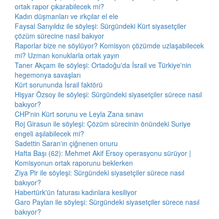
ortak rapor çıkarabilecek mi?
Kadın düşmanları ve ırkçılar el ele
Faysal Sarıyıldız ile söyleşi: Sürgündeki Kürt siyasetçiler
çözüm sürecine nasıl bakıyor
Raporlar bize ne söylüyor? Komisyon çözümde uzlaşabilecek
mi? Uzman konuklarla ortak yayın
Taner Akçam ile söyleşi: Ortadoğu'da İsrail ve Türkiye'nin
hegemonya savaşları
Kürt sorununda İsrail faktörü
Hişyar Özsoy ile söyleşi: Sürgündeki siyasetçiler sürece nasıl
bakıyor?
CHP'nin Kürt sorunu ve Leyla Zana sınavı
Roj Girasun ile söyleşi: Çözüm sürecinin önündeki Suriye
engeli aşılabilecek mi?
Sadettin Saran'ın çiğnenen onuru
Hafta Başı (62): Mehmet Akif Ersoy operasyonu sürüyor |
Komisyonun ortak raporunu beklerken
Ziya Pir ile söyleşi: Sürgündeki siyasetçiler sürece nasıl
bakıyor?
Habertürk'ün faturası kadınlara kesiliyor
Garo Paylan ile söyleşi: Sürgündeki siyasetçiler sürece nasıl
bakıyor?