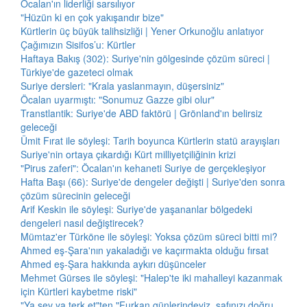
Öcalan'ın liderliği sarsılıyor
"Hüzün ki en çok yakışandır bize"
Kürtlerin üç büyük talihsizliği | Yener Orkunoğlu anlatıyor
Çağımızın Sisifos’u: Kürtler
Haftaya Bakış (302): Suriye'nin gölgesinde çözüm süreci |
Türkiye'de gazeteci olmak
Suriye dersleri: "Krala yaslanmayın, düşersiniz"
Öcalan uyarmıştı: "Sonumuz Gazze gibi olur"
Transtlantik: Suriye'de ABD faktörü | Grönland'ın belirsiz
geleceği
Ümit Fırat ile söyleşi: Tarih boyunca Kürtlerin statü arayışları
Suriye'nin ortaya çıkardığı Kürt milliyetçiliğinin krizi
"Pirus zaferi": Öcalan'ın kehaneti Suriye de gerçekleşiyor
Hafta Başı (66): Suriye'de dengeler değişti | Suriye'den sonra
çözüm sürecinin geleceği
Arif Keskin ile söyleşi: Suriye'de yaşananlar bölgedeki
dengeleri nasıl değiştirecek?
Mümtaz'er Türköne ile söyleşi: Yoksa çözüm süreci bitti mi?
Ahmed eş-Şara'nın yakaladığı ve kaçırmakta olduğu fırsat
Ahmed eş-Şara hakkında aykırı düşünceler
Mehmet Gürses ile söyleşi: "Halep'te iki mahalleyi kazanmak
için Kürtleri kaybetme riski"
"Ya sev ya terk et"ten "Furkan günlerindeyiz, safınızı doğru