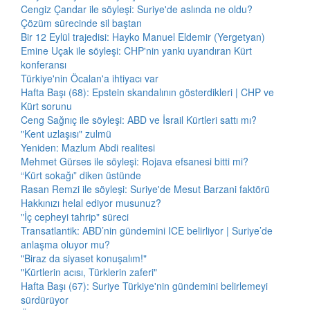
Cengiz Çandar ile söyleşi: Suriye'de aslında ne oldu?
Çözüm sürecinde sil baştan
Bir 12 Eylül trajedisi: Hayko Manuel Eldemir (Yergetyan)
Emine Uçak ile söyleşi: CHP'nin yankı uyandıran Kürt
konferansı
Türkiye'nin Öcalan'a ihtiyacı var
Hafta Başı (68): Epstein skandalının gösterdikleri | CHP ve
Kürt sorunu
Ceng Sağnıç ile söyleşi: ABD ve İsrail Kürtleri sattı mı?
"Kent uzlaşısı" zulmü
Yeniden: Mazlum Abdi realitesi
Mehmet Gürses ile söyleşi: Rojava efsanesi bitti mi?
“Kürt sokağı” diken üstünde
Rasan Remzi ile söyleşi: Suriye'de Mesut Barzani faktörü
Hakkınızı helal ediyor musunuz?
"İç cepheyi tahrip" süreci
Transatlantik: ABD’nin gündemini ICE belirliyor | Suriye’de
anlaşma oluyor mu?
"Biraz da siyaset konuşalım!"
"Kürtlerin acısı, Türklerin zaferi"
Hafta Başı (67): Suriye Türkiye'nin gündemini belirlemeyi
sürdürüyor