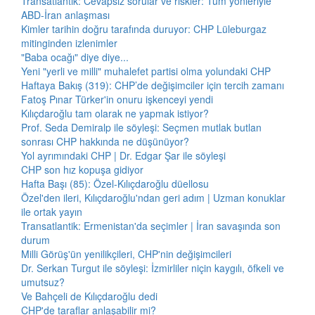
Transatlantik: Cevapsız sorular ve riskler: Tüm yönleriyle
ABD-İran anlaşması
Kimler tarihin doğru tarafında duruyor: CHP Lüleburgaz
mitinginden izlenimler
"Baba ocağı" diye diye...
Yeni "yerli ve milli" muhalefet partisi olma yolundaki CHP
Haftaya Bakış (319): CHP’de değişimciler için tercih zamanı
Fatoş Pınar Türker'in onuru işkenceyi yendi
Kılıçdaroğlu tam olarak ne yapmak istiyor?
Prof. Seda Demiralp ile söyleşi: Seçmen mutlak butlan
sonrası CHP hakkında ne düşünüyor?
Yol ayrımındaki CHP | Dr. Edgar Şar ile söyleşi
CHP son hız kopuşa gidiyor
Hafta Başı (85): Özel-Kılıçdaroğlu düellosu
Özel'den ileri, Kılıçdaroğlu'ndan geri adım | Uzman konuklar
ile ortak yayın
Transatlantik: Ermenistan'da seçimler | İran savaşında son
durum
Milli Görüş'ün yenilikçileri, CHP'nin değişimcileri
Dr. Serkan Turgut ile söyleşi: İzmirliler niçin kaygılı, öfkeli ve
umutsuz?
Ve Bahçeli de Kılıçdaroğlu dedi
CHP'de taraflar anlaşabilir mi?