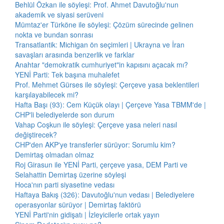
Behlül Özkan ile söyleşi: Prof. Ahmet Davutoğlu'nun
akademik ve siyasi serüveni
Mümtaz'er Türköne ile söyleşi: Çözüm sürecinde gelinen
nokta ve bundan sonrası
Transatlantik: Michigan ön seçimleri | Ukrayna ve İran
savaşları arasında benzerlik ve farklar
Anahtar "demokratik cumhuriyet"in kapısını açacak mı?
YENİ Parti: Tek başına muhalefet
Prof. Mehmet Gürses ile söyleşi: Çerçeve yasa beklentileri
karşılayabilecek mi?
Hafta Başı (93): Cem Küçük olayı | Çerçeve Yasa TBMM'de |
CHP'li belediyelerde son durum
Vahap Coşkun ile söyleşi: Çerçeve yasa neleri nasıl
değiştirecek?
CHP'den AKP'ye transferler sürüyor: Sorumlu kim?
Demirtaş olmadan olmaz
Roj Girasun ile YENİ Parti, çerçeve yasa, DEM Parti ve
Selahattin Demirtaş üzerine söyleşi
Hoca'nın parti siyasetine vedası
Haftaya Bakış (326): Davutoğlu'nun vedası | Belediyelere
operasyonlar sürüyor | Demirtaş faktörü
YENİ Parti'nin gidişatı | İzleyicilerle ortak yayın