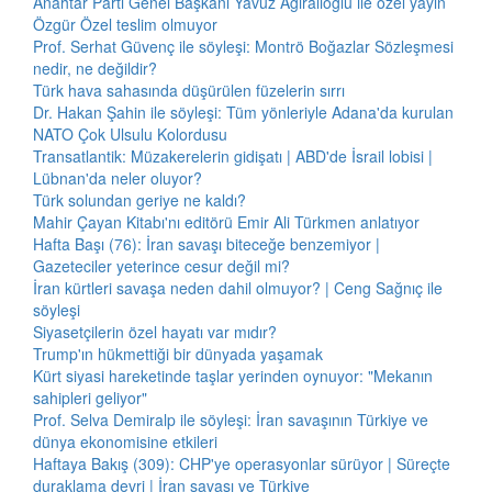
Anahtar Parti Genel Başkanı Yavuz Ağıralioğlu ile özel yayın
Özgür Özel teslim olmuyor
Prof. Serhat Güvenç ile söyleşi: Montrö Boğazlar Sözleşmesi
nedir, ne değildir?
Türk hava sahasında düşürülen füzelerin sırrı
Dr. Hakan Şahin ile söyleşi: Tüm yönleriyle Adana'da kurulan
NATO Çok Ulsulu Kolordusu
Transatlantik: Müzakerelerin gidişatı | ABD'de İsrail lobisi |
Lübnan'da neler oluyor?
Türk solundan geriye ne kaldı?
Mahir Çayan Kitabı'nı editörü Emir Ali Türkmen anlatıyor
Hafta Başı (76): İran savaşı biteceğe benzemiyor |
Gazeteciler yeterince cesur değil mi?
İran kürtleri savaşa neden dahil olmuyor? | Ceng Sağnıç ile
söyleşi
Siyasetçilerin özel hayatı var mıdır?
Trump'ın hükmettiği bir dünyada yaşamak
Kürt siyasi hareketinde taşlar yerinden oynuyor: "Mekanın
sahipleri geliyor"
Prof. Selva Demiralp ile söyleşi: İran savaşının Türkiye ve
dünya ekonomisine etkileri
Haftaya Bakış (309): CHP'ye operasyonlar sürüyor | Süreçte
duraklama devri | İran savaşı ve Türkiye