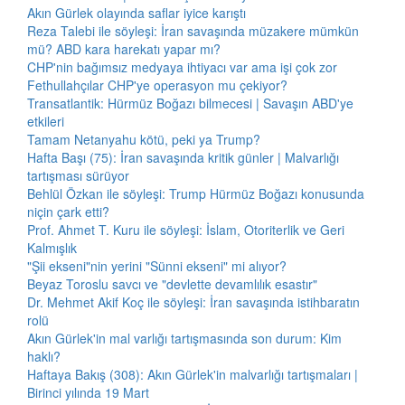
Akın Gürlek olayında saflar iyice karıştı
Reza Talebi ile söyleşi: İran savaşında müzakere mümkün
mü? ABD kara harekatı yapar mı?
CHP'nin bağımsız medyaya ihtiyacı var ama işi çok zor
Fethullahçılar CHP'ye operasyon mu çekiyor?
Transatlantik: Hürmüz Boğazı bilmecesi | Savaşın ABD'ye
etkileri
Tamam Netanyahu kötü, peki ya Trump?
Hafta Başı (75): İran savaşında kritik günler | Malvarlığı
tartışması sürüyor
Behlül Özkan ile söyleşi: Trump Hürmüz Boğazı konusunda
niçin çark etti?
Prof. Ahmet T. Kuru ile söyleşi: İslam, Otoriterlik ve Geri
Kalmışlık
"Şii ekseni"nin yerini "Sünni ekseni" mi alıyor?
Beyaz Toroslu savcı ve "devlette devamlılık esastır"
Dr. Mehmet Akif Koç ile söyleşi: İran savaşında istihbaratın
rolü
Akın Gürlek'in mal varlığı tartışmasında son durum: Kim
haklı?
Haftaya Bakış (308): Akın Gürlek'in malvarlığı tartışmaları |
Birinci yılında 19 Mart