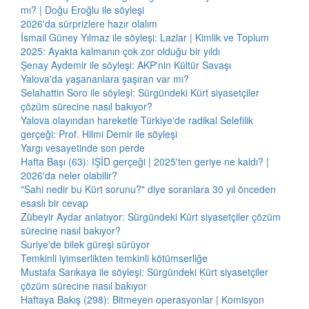
mı? | Doğu Eroğlu ile söyleşi
2026'da sürprizlere hazır olalım
İsmail Güney Yılmaz ile söyleşi: Lazlar | Kimlik ve Toplum
2025: Ayakta kalmanın çok zor olduğu bir yıldı
Şenay Aydemir ile söyleşi: AKP'nin Kültür Savaşı
Yalova'da yaşananlara şaşıran var mı?
Selahattin Soro ile söyleşi: Sürgündeki Kürt siyasetçiler
çözüm sürecine nasıl bakıyor?
Yalova olayından hareketle Türkiye'de radikal Selefilik
gerçeği: Prof. Hilmi Demir ile söyleşi
Yargı vesayetinde son perde
Hafta Başı (63): IŞİD gerçeği | 2025'ten geriye ne kaldı? |
2026'da neler olabilir?
"Sahi nedir bu Kürt sorunu?" diye soranlara 30 yıl önceden
esaslı bir cevap
Zübeyir Aydar anlatıyor: Sürgündeki Kürt siyasetçiler çözüm
sürecine nasıl bakıyor?
Suriye'de bilek güreşi sürüyor
Temkinli iyimserlikten temkinli kötümserliğe
Mustafa Sarıkaya ile söyleşi: Sürgündeki Kürt siyasetçiler
çözüm sürecine nasıl bakıyor
Haftaya Bakış (298): Bitmeyen operasyonlar | Komisyon