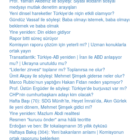
Prof. Yaman Akdeniz ile söyleşi: Siyasi iktidarın sosyal
medyayı mutlak denetim arayışları
Yeni dinsel hareketler Türkiye'de niçin etkili olamıyor?
Gündüz Vassaf ile söyleşi: Baba olmayı istemek, baba olmayı
beklemek ve baba olmak
Yine yeniden: Din elden gidiyor
Rapor bitti süreç sürüyor
Komisyon raporu çözüm için yeterli mi? | Uzman konuklarla
ortak yayın
Transatlantik: Türkiye-AB yeniden | İran ile ABD anlaşıyor
mu? | Ukrayna unutuldu mu?
"Liderler zirvesi" toplanır mı? Toplanırsa ne olur?
Ümit Akçay ile söyleşi: Mehmet Şimşek giderse neler olur?
Marco Rubio'nun yaptığını Hakan Fidan neden yapmıyor?
Prof. Üstün Ergüder ile söyleşi: Türkiye'de burjuvazi var mı?
CHP'nin cumhurbaşkanı adayı kim olacak?
Hafta Başı (70): SDG Münih’te, Heyet İmralı’da, Akın Gürlek
ile yeni dönem, Mehmet Şimşek gidici mi?
Yine yeniden: Mazlum Abdi realitesi
Resmen "kurucu önder" ama hâlâ tecritte
Erdoğan ve ben: Bir tokalaşmanın 35 yıllık öyküsü
Haftaya Bakış (304): Yeni bakanların anlamı | Komisyonun
ortak raporunu beklerken