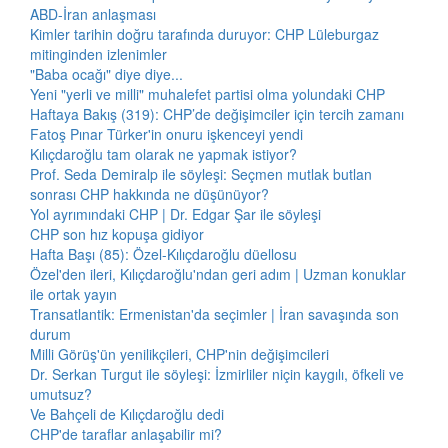
ABD-İran anlaşması
Kimler tarihin doğru tarafında duruyor: CHP Lüleburgaz
mitinginden izlenimler
"Baba ocağı" diye diye...
Yeni "yerli ve milli" muhalefet partisi olma yolundaki CHP
Haftaya Bakış (319): CHP’de değişimciler için tercih zamanı
Fatoş Pınar Türker'in onuru işkenceyi yendi
Kılıçdaroğlu tam olarak ne yapmak istiyor?
Prof. Seda Demiralp ile söyleşi: Seçmen mutlak butlan
sonrası CHP hakkında ne düşünüyor?
Yol ayrımındaki CHP | Dr. Edgar Şar ile söyleşi
CHP son hız kopuşa gidiyor
Hafta Başı (85): Özel-Kılıçdaroğlu düellosu
Özel'den ileri, Kılıçdaroğlu'ndan geri adım | Uzman konuklar
ile ortak yayın
Transatlantik: Ermenistan'da seçimler | İran savaşında son
durum
Milli Görüş'ün yenilikçileri, CHP'nin değişimcileri
Dr. Serkan Turgut ile söyleşi: İzmirliler niçin kaygılı, öfkeli ve
umutsuz?
Ve Bahçeli de Kılıçdaroğlu dedi
CHP'de taraflar anlaşabilir mi?