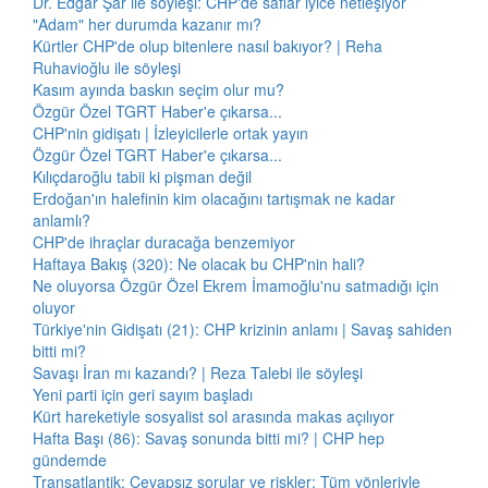
Dr. Edgar Şar ile söyleşi: CHP'de saflar iyice netleşiyor
"Adam" her durumda kazanır mı?
Kürtler CHP'de olup bitenlere nasıl bakıyor? | Reha
Ruhavioğlu ile söyleşi
Kasım ayında baskın seçim olur mu?
Özgür Özel TGRT Haber'e çıkarsa...
CHP'nin gidişatı | İzleyicilerle ortak yayın
Özgür Özel TGRT Haber'e çıkarsa...
Kılıçdaroğlu tabii ki pişman değil
Erdoğan'ın halefinin kim olacağını tartışmak ne kadar
anlamlı?
CHP'de ihraçlar duracağa benzemiyor
Haftaya Bakış (320): Ne olacak bu CHP'nin hali?
Ne oluyorsa Özgür Özel Ekrem İmamoğlu'nu satmadığı için
oluyor
Türkiye'nin Gidişatı (21): CHP krizinin anlamı | Savaş sahiden
bitti mi?
Savaşı İran mı kazandı? | Reza Talebi ile söyleşi
Yeni parti için geri sayım başladı
Kürt hareketiyle sosyalist sol arasında makas açılıyor
Hafta Başı (86): Savaş sonunda bitti mi? | CHP hep
gündemde
Transatlantik: Cevapsız sorular ve riskler: Tüm yönleriyle