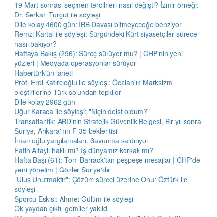
19 Mart sonrası seçmen tercihleri nasıl değişti? İzmir örneği:
Dr. Serkan Turgut ile söyleşi
Dile kolay 4600 gün: İBB Davası bitmeyeceğe benziyor
Remzi Kartal ile söyleşi: Sürgündeki Kürt siyasetçiler sürece
nasıl bakıyor?
Haftaya Bakış (296): Süreç sürüyor mu? | CHP'nin yeni
yüzleri | Medyada operasyonlar sürüyor
Habertürk'ün laneti
Prof. Erol Katırcıoğlu ile söyleşi: Öcalan'ın Marksizm
eleştirilerine Türk solundan tepkiler
Dile kolay 2962 gün
Uğur Karaca ile söyleşi: "Niçin deist oldum?"
Transatlantik: ABD'nin Stratejik Güvenlik Belgesi, Bir yıl sonra
Suriye, Ankara'nın F-35 beklentisi
İmamoğlu yargılamaları: Savunma saldırıyor
Fatih Altaylı haklı mı? İş dünyamız korkak mı?
Hafta Başı (61): Tom Barrack'tan peşpeşe mesajlar | CHP'de
yeni yönetim | Gözler Suriye'de
"Ulus Unutmaktır": Çözüm süreci üzerine Onur Öztürk ile
söyleşi
Sporcu Eskisi: Ahmet Gülüm ile söyleşi
Ok yaydan çıktı, gemiler yakıldı