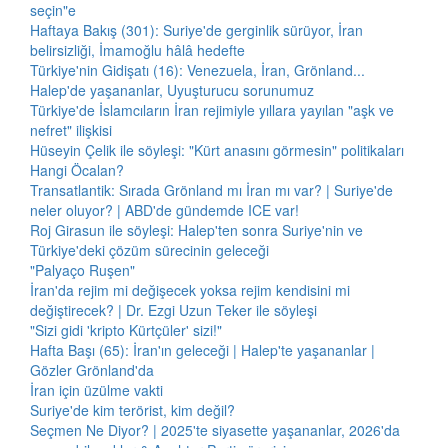
seçin"e
Haftaya Bakış (301): Suriye'de gerginlik sürüyor, İran
belirsizliği, İmamoğlu hâlâ hedefte
Türkiye'nin Gidişatı (16): Venezuela, İran, Grönland...
Halep'de yaşananlar, Uyuşturucu sorunumuz
Türkiye'de İslamcıların İran rejimiyle yıllara yayılan "aşk ve
nefret" ilişkisi
Hüseyin Çelik ile söyleşi: "Kürt anasını görmesin" politikaları
Hangi Öcalan?
Transatlantik: Sırada Grönland mı İran mı var? | Suriye'de
neler oluyor? | ABD'de gündemde ICE var!
Roj Girasun ile söyleşi: Halep'ten sonra Suriye'nin ve
Türkiye'deki çözüm sürecinin geleceği
"Palyaço Ruşen"
İran'da rejim mi değişecek yoksa rejim kendisini mi
değiştirecek? | Dr. Ezgi Uzun Teker ile söyleşi
"Sizi gidi 'kripto Kürtçüler' sizi!"
Hafta Başı (65): İran'ın geleceği | Halep'te yaşananlar |
Gözler Grönland'da
İran için üzülme vakti
Suriye'de kim terörist, kim değil?
Seçmen Ne Diyor? | 2025'te siyasette yaşananlar, 2026'da