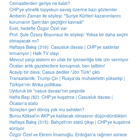
Cemaatlerden geriye ne kaldı?
CHP'ye yönelik topyekun savaş üzerine bazı gözlemler
Amberin Zaman ile söyleşi: "Suriye Kürtleri kazanımlarını
korumanın Şam'dan geçtiğini kavradı"
Evet, hedefte Özgür Özel var
Prof. Şule Özsoy Boyunsuz ile söyleşi: Yoksa bir daha seçim
olmayacak mı?
Haftaya Bakış (316): Casusluk davası | CHP'ye saldırılar
tırmanıyor | Halk TV olayı
Mevcut yargı sistemi en ufak bir iyimserliğe bile izin vermiyor
Öcalan artık gazetecilere konuşmalı, ben talibim!
Acayip bir dava: Casus dediler "Jön Türk" çıktı
Transatlantik: Trump-Çin | Rusya'da muhalefetin yükselişi |
Türkiye'nin Afrika politikası
Uyduruk bir "casus davası"nın peşinde
Hafta Başı (82): CHP'ye kuşatma | Casusluk davası |
Öcalan'a statü
Süreçten geri dönüş yok mu sahiden?
Burcu Köksal'ın AKP'ye katılacak olmasının düşündürdükleri
Haftaya Bakış (315): Bahçeli'nin statü çıkışı | CHP'ye kuşatma
sürüyor
Özgür Özel ve Ekrem İmamoğlu, Erdoğan'a rağmen sürece