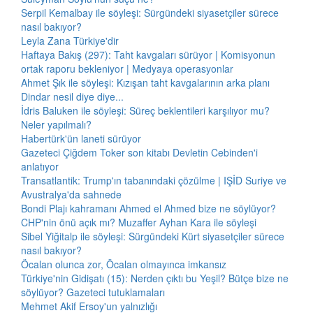
Serpil Kemalbay ile söyleşi: Sürgündeki siyasetçiler sürece
nasıl bakıyor?
Leyla Zana Türkiye'dir
Haftaya Bakış (297): Taht kavgaları sürüyor | Komisyonun
ortak raporu bekleniyor | Medyaya operasyonlar
Ahmet Şık ile söyleşi: Kızışan taht kavgalarının arka planı
Dindar nesil diye diye...
İdris Baluken ile söyleşi: Süreç beklentileri karşılıyor mu?
Neler yapılmalı?
Habertürk'ün laneti sürüyor
Gazeteci Çiğdem Toker son kitabı Devletin Cebinden'i
anlatıyor
Transatlantik: Trump'ın tabanındaki çözülme | IŞİD Suriye ve
Avustralya'da sahnede
Bondi Plajı kahramanı Ahmed el Ahmed bize ne söylüyor?
CHP'nin önü açık mı? Muzaffer Ayhan Kara ile söyleşi
Sibel Yiğitalp ile söyleşi: Sürgündeki Kürt siyasetçiler sürece
nasıl bakıyor?
Öcalan olunca zor, Öcalan olmayınca imkansız
Türkiye'nin Gidişatı (15): Nerden çıktı bu Yeşil? Bütçe bize ne
söylüyor? Gazeteci tutuklamaları
Mehmet Akif Ersoy'un yalnızlığı