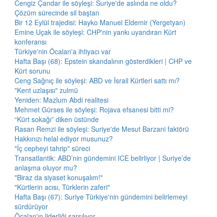
Cengiz Çandar ile söyleşi: Suriye'de aslında ne oldu?
Çözüm sürecinde sil baştan
Bir 12 Eylül trajedisi: Hayko Manuel Eldemir (Yergetyan)
Emine Uçak ile söyleşi: CHP'nin yankı uyandıran Kürt
konferansı
Türkiye'nin Öcalan'a ihtiyacı var
Hafta Başı (68): Epstein skandalının gösterdikleri | CHP ve
Kürt sorunu
Ceng Sağnıç ile söyleşi: ABD ve İsrail Kürtleri sattı mı?
"Kent uzlaşısı" zulmü
Yeniden: Mazlum Abdi realitesi
Mehmet Gürses ile söyleşi: Rojava efsanesi bitti mi?
“Kürt sokağı” diken üstünde
Rasan Remzi ile söyleşi: Suriye'de Mesut Barzani faktörü
Hakkınızı helal ediyor musunuz?
"İç cepheyi tahrip" süreci
Transatlantik: ABD’nin gündemini ICE belirliyor | Suriye’de
anlaşma oluyor mu?
"Biraz da siyaset konuşalım!"
"Kürtlerin acısı, Türklerin zaferi"
Hafta Başı (67): Suriye Türkiye'nin gündemini belirlemeyi
sürdürüyor
Öcalan'ın liderliği sarsılıyor