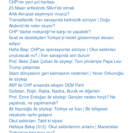
CHP'nin yeni yol haritası
23 Nisan arifesinde Silivri'de olmak
Artık Avrupalı sayılmıyor muyuz?
Transatlantik: İran savaşında belirsizlik sürüyor | Doğu
Akdeniz'de neler oluyor?
CHP "darbe mekaniği"ne karşı ne yapabilir?
İsrail ve destekçileri Türkiye'yi hedef göstermeye devam
ediyor
Hafta Başı: CHP'ye operasyonlar sürüyor | Okul saldırıları
unutulacak mı? | İran savaşında son durum
Prof. Bekir Zakir Çoban ile söyleşi: Tüm yönleriyle Papa Leo-
Trump çatışması
İslam dünyasının geri kalmasının nedenleri | Yener Orkunoğlu
ile söyleşi
AKP ile CHP arasında sıkışan DEM Parti
Gülistan, Rojin, Rabia, Nadira, Burak ve diğerleri
Prof. Emre Erdoğan ile söyleşi: Gençler neden hınçlı? Ne
yapılmalı, ne yapılmamalı?
Ali Yaycıoğlu ile söyleşi: Türkiye ve İran | Bir bölgesel
rekabetin tarihi gelişimi
Okul saldırıları: Tabii ki siyasi
Haftaya Bakış (312): Okul saldırılarının anlamı | Macaristan
Türkiye'ye benziyor mu?