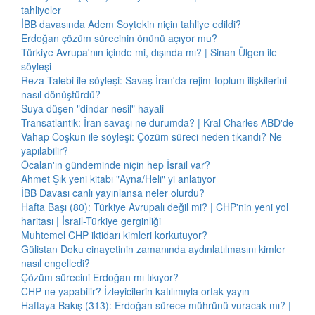
tahliyeler
İBB davasında Adem Soytekin niçin tahliye edildi?
Erdoğan çözüm sürecinin önünü açıyor mu?
Türkiye Avrupa'nın içinde mi, dışında mı? | Sinan Ülgen ile
söyleşi
Reza Talebi ile söyleşi: Savaş İran'da rejim-toplum ilişkilerini
nasıl dönüştürdü?
Suya düşen "dindar nesil" hayali
Transatlantik: İran savaşı ne durumda? | Kral Charles ABD'de
Vahap Coşkun ile söyleşi: Çözüm süreci neden tıkandı? Ne
yapılabilir?
Öcalan'ın gündeminde niçin hep İsrail var?
Ahmet Şık yeni kitabı "Ayna/Heli" yi anlatıyor
İBB Davası canlı yayınlansa neler olurdu?
Hafta Başı (80): Türkiye Avrupalı değil mi? | CHP'nin yeni yol
haritası | İsrail-Türkiye gerginliği
Muhtemel CHP iktidarı kimleri korkutuyor?
Gülistan Doku cinayetinin zamanında aydınlatılmasını kimler
nasıl engelledi?
Çözüm sürecini Erdoğan mı tıkıyor?
CHP ne yapabilir? İzleyicilerin katılımıyla ortak yayın
Haftaya Bakış (313): Erdoğan sürece mührünü vuracak mı? |