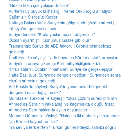
"Hüzün ki en çok yakışandır bize"
Kürtlerin üç büyük talihsizliği | Yener Orkunoğlu anlatıyor
Çağımızın Sisifos’u: Kürtler
Haftaya Bakış (302): Suriye'nin gölgesinde çözüm süreci |
Türkiye'de gazeteci olmak
Suriye dersleri: "Krala yaslanmayın, düşersiniz"
Öcalan uyarmıştı: "Sonumuz Gazze gibi olur"
Transtlantik: Suriye'de ABD faktörü | Grönland'ın belirsiz
geleceği
Ümit Fırat ile söyleşi: Tarih boyunca Kürtlerin statü arayışları
Suriye'nin ortaya çıkardığı Kürt milliyetçiliğinin krizi
"Pirus zaferi": Öcalan'ın kehaneti Suriye de gerçekleşiyor
Hafta Başı (66): Suriye'de dengeler değişti | Suriye'den sonra
çözüm sürecinin geleceği
Arif Keskin ile söyleşi: Suriye'de yaşananlar bölgedeki
dengeleri nasıl değiştirecek?
Mümtaz'er Türköne ile söyleşi: Yoksa çözüm süreci bitti mi?
Ahmed eş-Şara'nın yakaladığı ve kaçırmakta olduğu fırsat
Ahmed eş-Şara hakkında aykırı düşünceler
Mehmet Gürses ile söyleşi: "Halep'te iki mahalleyi kazanmak
için Kürtleri kaybetme riski"
"Ya sev ya terk et"ten "Furkan günlerindeyiz, safınızı doğru