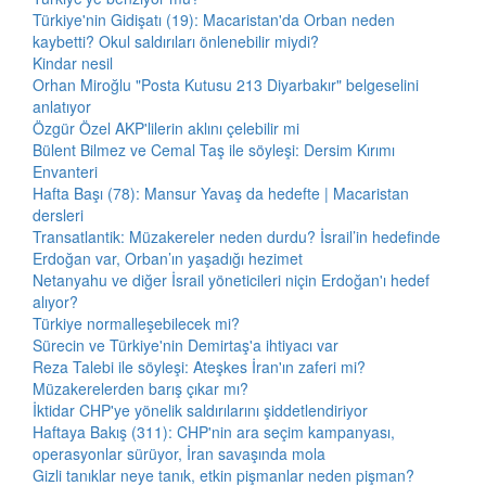
Türkiye'nin Gidişatı (19): Macaristan'da Orban neden
kaybetti? Okul saldırıları önlenebilir miydi?
Kindar nesil
Orhan Miroğlu "Posta Kutusu 213 Diyarbakır" belgeselini
anlatıyor
Özgür Özel AKP'lilerin aklını çelebilir mi
Bülent Bilmez ve Cemal Taş ile söyleşi: Dersim Kırımı
Envanteri
Hafta Başı (78): Mansur Yavaş da hedefte | Macaristan
dersleri
Transatlantik: Müzakereler neden durdu? İsrail’in hedefinde
Erdoğan var, Orban’ın yaşadığı hezimet
Netanyahu ve diğer İsrail yöneticileri niçin Erdoğan'ı hedef
alıyor?
Türkiye normalleşebilecek mi?
Sürecin ve Türkiye'nin Demirtaş'a ihtiyacı var
Reza Talebi ile söyleşi: Ateşkes İran'ın zaferi mi?
Müzakerelerden barış çıkar mı?
İktidar CHP'ye yönelik saldırılarını şiddetlendiriyor
Haftaya Bakış (311): CHP'nin ara seçim kampanyası,
operasyonlar sürüyor, İran savaşında mola
Gizli tanıklar neye tanık, etkin pişmanlar neden pişman?