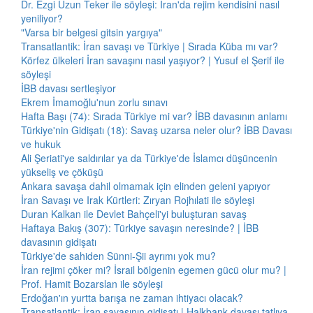
Dr. Ezgi Uzun Teker ile söyleşi: İran'da rejim kendisini nasıl
yeniliyor?
"Varsa bir belgesi gitsin yargıya"
Transatlantik: İran savaşı ve Türkiye | Sırada Küba mı var?
Körfez ülkeleri İran savaşını nasıl yaşıyor? | Yusuf el Şerif ile
söyleşi
İBB davası sertleşiyor
Ekrem İmamoğlu'nun zorlu sınavı
Hafta Başı (74): Sırada Türkiye mi var? İBB davasının anlamı
Türkiye'nin Gidişatı (18): Savaş uzarsa neler olur? İBB Davası
ve hukuk
Ali Şeriati'ye saldırılar ya da Türkiye'de İslamcı düşüncenin
yükseliş ve çöküşü
Ankara savaşa dahil olmamak için elinden geleni yapıyor
İran Savaşı ve Irak Kürtleri: Zıryan Rojhılati ile söyleşi
Duran Kalkan ile Devlet Bahçeli'yi buluşturan savaş
Haftaya Bakış (307): Türkiye savaşın neresinde? | İBB
davasının gidişatı
Türkiye'de sahiden Sünni-Şii ayrımı yok mu?
İran rejimi çöker mi? İsrail bölgenin egemen gücü olur mu? |
Prof. Hamit Bozarslan ile söyleşi
Erdoğan'ın yurtta barışa ne zaman ihtiyacı olacak?
Transatlantik: İran savaşının gidişatı | Halkbank davası tatlıya