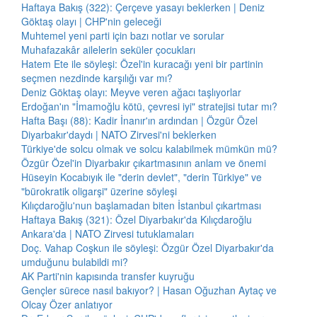
Haftaya Bakış (322): Çerçeve yasayı beklerken | Deniz
Göktaş olayı | CHP'nin geleceği
Muhtemel yeni parti için bazı notlar ve sorular
Muhafazakâr ailelerin seküler çocukları
Hatem Ete ile söyleşi: Özel'in kuracağı yeni bir partinin
seçmen nezdinde karşılığı var mı?
Deniz Göktaş olayı: Meyve veren ağacı taşlıyorlar
Erdoğan'ın "İmamoğlu kötü, çevresi iyi" stratejisi tutar mı?
Hafta Başı (88): Kadir İnanır'ın ardından | Özgür Özel
Diyarbakır'daydı | NATO Zirvesi'ni beklerken
Türkiye'de solcu olmak ve solcu kalabilmek mümkün mü?
Özgür Özel'in Diyarbakır çıkartmasının anlam ve önemi
Hüseyin Kocabıyık ile "derin devlet", "derin Türkiye" ve
"bürokratik oligarşi" üzerine söyleşi
Kılıçdaroğlu'nun başlamadan biten İstanbul çıkartması
Haftaya Bakış (321): Özel Diyarbakır'da Kılıçdaroğlu
Ankara'da | NATO Zirvesi tutuklamaları
Doç. Vahap Coşkun ile söyleşi: Özgür Özel Diyarbakır'da
umduğunu bulabildi mi?
AK Parti'nin kapısında transfer kuyruğu
Gençler sürece nasıl bakıyor? | Hasan Oğuzhan Aytaç ve
Olcay Özer anlatıyor