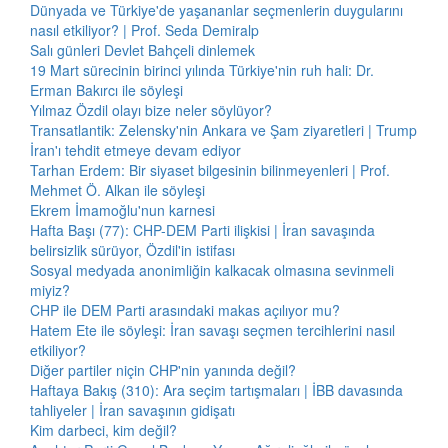
Dünyada ve Türkiye'de yaşananlar seçmenlerin duygularını
nasıl etkiliyor? | Prof. Seda Demiralp
Salı günleri Devlet Bahçeli dinlemek
19 Mart sürecinin birinci yılında Türkiye'nin ruh hali: Dr.
Erman Bakırcı ile söyleşi
Yılmaz Özdil olayı bize neler söylüyor?
Transatlantik: Zelensky'nin Ankara ve Şam ziyaretleri | Trump
İran'ı tehdit etmeye devam ediyor
Tarhan Erdem: Bir siyaset bilgesinin bilinmeyenleri | Prof.
Mehmet Ö. Alkan ile söyleşi
Ekrem İmamoğlu'nun karnesi
Hafta Başı (77): CHP-DEM Parti ilişkisi | İran savaşında
belirsizlik sürüyor, Özdil'in istifası
Sosyal medyada anonimliğin kalkacak olmasına sevinmeli
miyiz?
CHP ile DEM Parti arasındaki makas açılıyor mu?
Hatem Ete ile söyleşi: İran savaşı seçmen tercihlerini nasıl
etkiliyor?
Diğer partiler niçin CHP'nin yanında değil?
Haftaya Bakış (310): Ara seçim tartışmaları | İBB davasında
tahliyeler | İran savaşının gidişatı
Kim darbeci, kim değil?