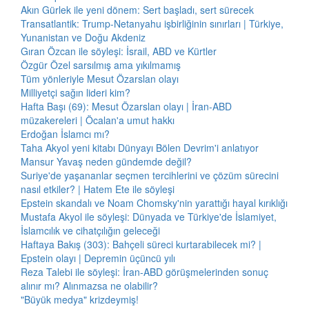
Akın Gürlek ile yeni dönem: Sert başladı, sert sürecek
Transatlantik: Trump-Netanyahu işbirliğinin sınırları | Türkiye,
Yunanistan ve Doğu Akdeniz
Gıran Özcan ile söyleşi: İsrail, ABD ve Kürtler
Özgür Özel sarsılmış ama yıkılmamış
Tüm yönleriyle Mesut Özarslan olayı
Milliyetçi sağın lideri kim?
Hafta Başı (69): Mesut Özarslan olayı | İran-ABD
müzakereleri | Öcalan'a umut hakkı
Erdoğan İslamcı mı?
Taha Akyol yeni kitabı Dünyayı Bölen Devrim'i anlatıyor
Mansur Yavaş neden gündemde değil?
Suriye'de yaşananlar seçmen tercihlerini ve çözüm sürecini
nasıl etkiler? | Hatem Ete ile söyleşi
Epstein skandalı ve Noam Chomsky'nin yarattığı hayal kırıklığı
Mustafa Akyol ile söyleşi: Dünyada ve Türkiye'de İslamiyet,
İslamcılık ve cihatçılığın geleceği
Haftaya Bakış (303): Bahçeli süreci kurtarabilecek mi? |
Epstein olayı | Depremin üçüncü yılı
Reza Talebi ile söyleşi: İran-ABD görüşmelerinden sonuç
alınır mı? Alınmazsa ne olabilir?
"Büyük medya" krizdeymiş!