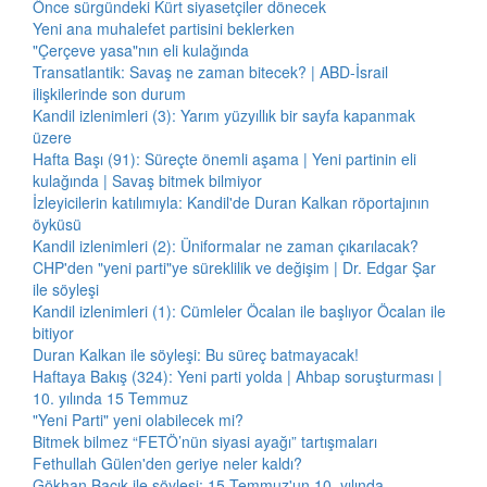
Önce sürgündeki Kürt siyasetçiler dönecek
Yeni ana muhalefet partisini beklerken
"Çerçeve yasa"nın eli kulağında
Transatlantik: Savaş ne zaman bitecek? | ABD-İsrail
ilişkilerinde son durum
Kandil izlenimleri (3): Yarım yüzyıllık bir sayfa kapanmak
üzere
Hafta Başı (91): Süreçte önemli aşama | Yeni partinin eli
kulağında | Savaş bitmek bilmiyor
İzleyicilerin katılımıyla: Kandil'de Duran Kalkan röportajının
öyküsü
Kandil izlenimleri (2): Üniformalar ne zaman çıkarılacak?
CHP'den "yeni parti"ye süreklilik ve değişim | Dr. Edgar Şar
ile söyleşi
Kandil izlenimleri (1): Cümleler Öcalan ile başlıyor Öcalan ile
bitiyor
Duran Kalkan ile söyleşi: Bu süreç batmayacak!
Haftaya Bakış (324): Yeni parti yolda | Ahbap soruşturması |
10. yılında 15 Temmuz
"Yeni Parti" yeni olabilecek mi?
Bitmek bilmez “FETÖ’nün siyasi ayağı” tartışmaları
Fethullah Gülen'den geriye neler kaldı?
Gökhan Bacık ile söyleşi: 15 Temmuz'un 10. yılında