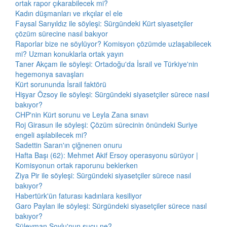
ortak rapor çıkarabilecek mi?
Kadın düşmanları ve ırkçılar el ele
Faysal Sarıyıldız ile söyleşi: Sürgündeki Kürt siyasetçiler
çözüm sürecine nasıl bakıyor
Raporlar bize ne söylüyor? Komisyon çözümde uzlaşabilecek
mi? Uzman konuklarla ortak yayın
Taner Akçam ile söyleşi: Ortadoğu'da İsrail ve Türkiye'nin
hegemonya savaşları
Kürt sorununda İsrail faktörü
Hişyar Özsoy ile söyleşi: Sürgündeki siyasetçiler sürece nasıl
bakıyor?
CHP'nin Kürt sorunu ve Leyla Zana sınavı
Roj Girasun ile söyleşi: Çözüm sürecinin önündeki Suriye
engeli aşılabilecek mi?
Sadettin Saran'ın çiğnenen onuru
Hafta Başı (62): Mehmet Akif Ersoy operasyonu sürüyor |
Komisyonun ortak raporunu beklerken
Ziya Pir ile söyleşi: Sürgündeki siyasetçiler sürece nasıl
bakıyor?
Habertürk'ün faturası kadınlara kesiliyor
Garo Paylan ile söyleşi: Sürgündeki siyasetçiler sürece nasıl
bakıyor?
Süleyman Soylu'nun suçu ne?