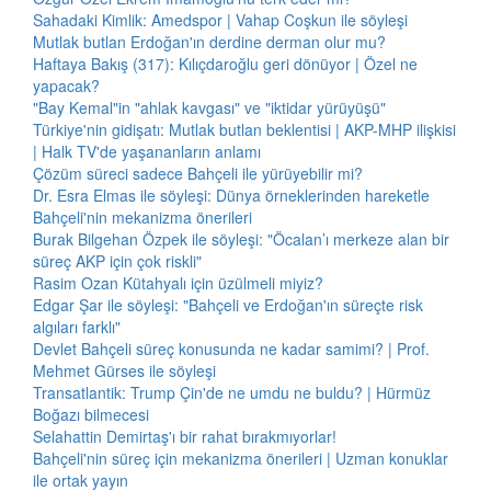
Sahadaki Kimlik: Amedspor | Vahap Coşkun ile söyleşi
Mutlak butlan Erdoğan'ın derdine derman olur mu?
Haftaya Bakış (317): Kılıçdaroğlu geri dönüyor | Özel ne
yapacak?
"Bay Kemal"in "ahlak kavgası" ve "iktidar yürüyüşü"
Türkiye'nin gidişatı: Mutlak butlan beklentisi | AKP-MHP ilişkisi
| Halk TV'de yaşananların anlamı
Çözüm süreci sadece Bahçeli ile yürüyebilir mi?
Dr. Esra Elmas ile söyleşi: Dünya örneklerinden hareketle
Bahçeli'nin mekanizma önerileri
Burak Bilgehan Özpek ile söyleşi: "Öcalan’ı merkeze alan bir
süreç AKP için çok riskli"
Rasim Ozan Kütahyalı için üzülmeli miyiz?
Edgar Şar ile söyleşi: "Bahçeli ve Erdoğan'ın süreçte risk
algıları farklı"
Devlet Bahçeli süreç konusunda ne kadar samimi? | Prof.
Mehmet Gürses ile söyleşi
Transatlantik: Trump Çin'de ne umdu ne buldu? | Hürmüz
Boğazı bilmecesi
Selahattin Demirtaş'ı bir rahat bırakmıyorlar!
Bahçeli'nin süreç için mekanizma önerileri | Uzman konuklar
ile ortak yayın