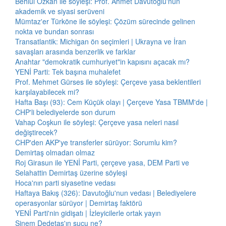
Behlül Özkan ile söyleşi: Prof. Ahmet Davutoğlu'nun
akademik ve siyasi serüveni
Mümtaz'er Türköne ile söyleşi: Çözüm sürecinde gelinen
nokta ve bundan sonrası
Transatlantik: Michigan ön seçimleri | Ukrayna ve İran
savaşları arasında benzerlik ve farklar
Anahtar "demokratik cumhuriyet"in kapısını açacak mı?
YENİ Parti: Tek başına muhalefet
Prof. Mehmet Gürses ile söyleşi: Çerçeve yasa beklentileri
karşılayabilecek mi?
Hafta Başı (93): Cem Küçük olayı | Çerçeve Yasa TBMM'de |
CHP'li belediyelerde son durum
Vahap Coşkun ile söyleşi: Çerçeve yasa neleri nasıl
değiştirecek?
CHP'den AKP'ye transferler sürüyor: Sorumlu kim?
Demirtaş olmadan olmaz
Roj Girasun ile YENİ Parti, çerçeve yasa, DEM Parti ve
Selahattin Demirtaş üzerine söyleşi
Hoca'nın parti siyasetine vedası
Haftaya Bakış (326): Davutoğlu'nun vedası | Belediyelere
operasyonlar sürüyor | Demirtaş faktörü
YENİ Parti'nin gidişatı | İzleyicilerle ortak yayın
Sinem Dedetaş'ın suçu ne?