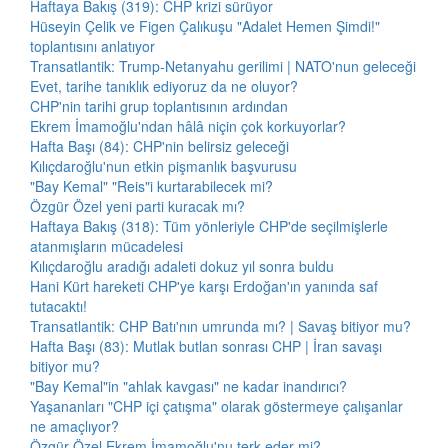
Haftaya Bakış (319): CHP krizi sürüyor
Hüseyin Çelik ve Figen Çalıkuşu "Adalet Hemen Şimdi!"
toplantısını anlatıyor
Transatlantik: Trump-Netanyahu gerilimi | NATO'nun geleceği
Evet, tarihe tanıklık ediyoruz da ne oluyor?
CHP'nin tarihi grup toplantısının ardından
Ekrem İmamoğlu'ndan hâlâ niçin çok korkuyorlar?
Hafta Başı (84): CHP'nin belirsiz geleceği
Kılıçdaroğlu'nun etkin pişmanlık başvurusu
"Bay Kemal" "Reis"i kurtarabilecek mi?
Özgür Özel yeni parti kuracak mı?
Haftaya Bakış (318): Tüm yönleriyle CHP'de seçilmişlerle
atanmışların mücadelesi
Kılıçdaroğlu aradığı adaleti dokuz yıl sonra buldu
Hani Kürt hareketi CHP'ye karşı Erdoğan'ın yanında saf
tutacaktı!
Transatlantik: CHP Batı'nın umrunda mı? | Savaş bitiyor mu?
Hafta Başı (83): Mutlak butlan sonrası CHP | İran savaşı
bitiyor mu?
"Bay Kemal"in "ahlak kavgası" ne kadar inandırıcı?
Yaşananları "CHP içi çatışma" olarak göstermeye çalışanlar
ne amaçlıyor?
Özgür Özel Ekrem İmamoğlu'nu terk eder mi?