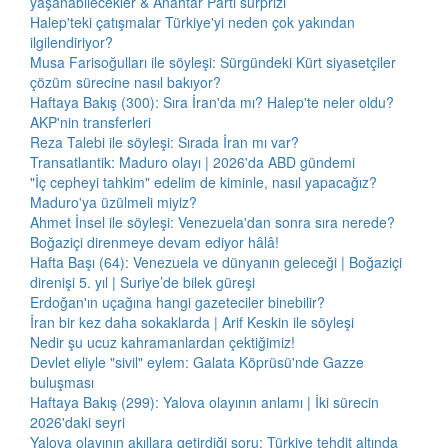
yaşanabilecekler & Anahtar Parti sürprizi
Halep'teki çatışmalar Türkiye'yi neden çok yakından
ilgilendiriyor?
Musa Farisoğulları ile söyleşi: Sürgündeki Kürt siyasetçiler
çözüm sürecine nasıl bakıyor?
Haftaya Bakış (300): Sıra İran'da mı? Halep'te neler oldu?
AKP'nin transferleri
Reza Talebi ile söyleşi: Sırada İran mı var?
Transatlantik: Maduro olayı | 2026'da ABD gündemi
"İç cepheyi tahkim" edelim de kiminle, nasıl yapacağız?
Maduro'ya üzülmeli miyiz?
Ahmet İnsel ile söyleşi: Venezuela'dan sonra sıra nerede?
Boğaziçi direnmeye devam ediyor hâlâ!
Hafta Başı (64): Venezuela ve dünyanın geleceği | Boğaziçi
direnişi 5. yıl | Suriye’de bilek güreşi
Erdoğan'ın uçağına hangi gazeteciler binebilir?
İran bir kez daha sokaklarda | Arif Keskin ile söyleşi
Nedir şu ucuz kahramanlardan çektiğimiz!
Devlet eliyle "sivil" eylem: Galata Köprüsü'nde Gazze
buluşması
Haftaya Bakış (299): Yalova olayının anlamı | İki sürecin
2026'daki seyri
Yalova olayının akıllara getirdiği soru: Türkiye tehdit altında