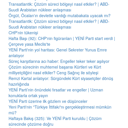
Transatlantik: Çözüm süreci bölgeyi nasıl etkiler? | ABD-
Suudi Arabistan nükleer anlaşması
Örgüt, Öcalan'ın devletle vardığı mutabakata uyacak mı?
Transatlantik: Çözüm süreci bölgeyi nasıl etkiler? | ABD-
Suudi Arabistan nükleer anlaşması
CHP'nin tükenişi
Hafta Başı (92): CHP'nin figüranları | YENİ Parti start verdi |
Çerçeve yasa Meclis'te
YENİ Parti'nin yol haritası: Genel Sekreter Yunus Emre
anlatıyor
Süreç karşıtlarına acı haber: Engeller teker teker aşılıyor
Çözüm sürecinin muhtemel başarısı Kürtleri ve Kürt
milliyetçiliğini nasıl etkiler? Ceng Sağnıç ile söyleşi
Remzi Kartal anlatıyor: Sürgündeki Kürt siyasetçiler dönüş
hazırlığında
YENİ Parti’nin önündeki fırsatlar ve engeller | Uzman
konuklarla ortak yayın
YENİ Parti üzerine ilk gözlem ve düşünceler
Yeni Parti'nin "Türkiye İttifakı"nı gerçekleştirmesi mümkün
mü?
Haftaya Bakış (325): Ve YENİ Parti kuruldu | Çözüm
sürecinde çözüme doğru