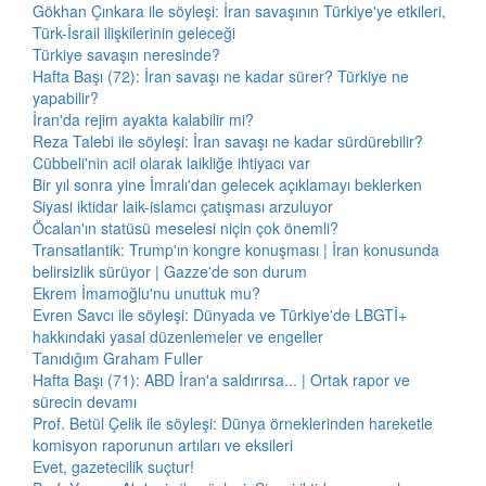
Gökhan Çınkara ile söyleşi: İran savaşının Türkiye'ye etkileri,
Türk-İsrail ilişkilerinin geleceği
Türkiye savaşın neresinde?
Hafta Başı (72): İran savaşı ne kadar sürer? Türkiye ne
yapabilir?
İran'da rejim ayakta kalabilir mi?
Reza Talebi ile söyleşi: İran savaşı ne kadar sürdürebilir?
Cübbeli'nin acil olarak laikliğe ihtiyacı var
Bir yıl sonra yine İmralı'dan gelecek açıklamayı beklerken
Siyasi iktidar laik-islamcı çatışması arzuluyor
Öcalan'ın statüsü meselesi niçin çok önemli?
Transatlantik: Trump'ın kongre konuşması | İran konusunda
belirsizlik sürüyor | Gazze'de son durum
Ekrem İmamoğlu'nu unuttuk mu?
Evren Savcı ile söyleşi: Dünyada ve Türkiye'de LBGTİ+
hakkındaki yasal düzenlemeler ve engeller
Tanıdığım Graham Fuller
Hafta Başı (71): ABD İran'a saldırırsa... | Ortak rapor ve
sürecin devamı
Prof. Betül Çelik ile söyleşi: Dünya örneklerinden hareketle
komisyon raporunun artıları ve eksileri
Evet, gazetecilik suçtur!