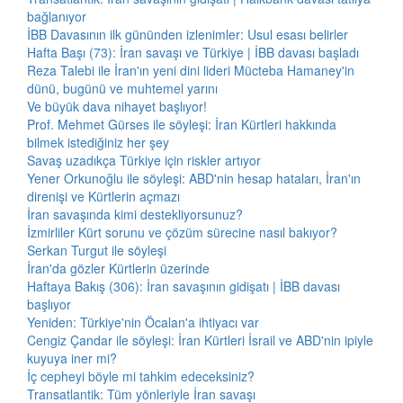
bağlanıyor
İBB Davasının ilk gününden izlenimler: Usul esası belirler
Hafta Başı (73): İran savaşı ve Türkiye | İBB davası başladı
Reza Talebi ile İran'ın yeni dini lideri Mücteba Hamaney'in
dünü, bugünü ve muhtemel yarını
Ve büyük dava nihayet başlıyor!
Prof. Mehmet Gürses ile söyleşi: İran Kürtleri hakkında
bilmek istediğiniz her şey
Savaş uzadıkça Türkiye için riskler artıyor
Yener Orkunoğlu ile söyleşi: ABD'nin hesap hataları, İran'ın
direnişi ve Kürtlerin açmazı
İran savaşında kimi destekliyorsunuz?
İzmirliler Kürt sorunu ve çözüm sürecine nasıl bakıyor?
Serkan Turgut ile söyleşi
İran'da gözler Kürtlerin üzerinde
Haftaya Bakış (306): İran savaşının gidişatı | İBB davası
başlıyor
Yeniden: Türkiye'nin Öcalan'a ihtiyacı var
Cengiz Çandar ile söyleşi: İran Kürtleri İsrail ve ABD'nin ipiyle
kuyuya iner mi?
İç cepheyi böyle mi tahkim edeceksiniz?
Transatlantik: Tüm yönleriyle İran savaşı