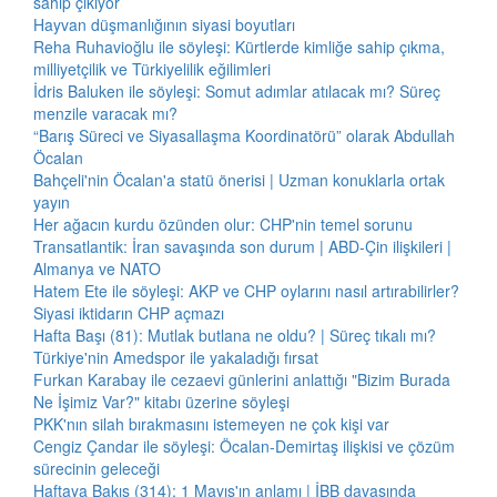
sahip çıkıyor
Hayvan düşmanlığının siyasi boyutları
Reha Ruhavioğlu ile söyleşi: Kürtlerde kimliğe sahip çıkma,
milliyetçilik ve Türkiyelilik eğilimleri
İdris Baluken ile söyleşi: Somut adımlar atılacak mı? Süreç
menzile varacak mı?
“Barış Süreci ve Siyasallaşma Koordinatörü” olarak Abdullah
Öcalan
Bahçeli'nin Öcalan'a statü önerisi | Uzman konuklarla ortak
yayın
Her ağacın kurdu özünden olur: CHP'nin temel sorunu
Transatlantik: İran savaşında son durum | ABD-Çin ilişkileri |
Almanya ve NATO
Hatem Ete ile söyleşi: AKP ve CHP oylarını nasıl artırabilirler?
Siyasi iktidarın CHP açmazı
Hafta Başı (81): Mutlak butlana ne oldu? | Süreç tıkalı mı?
Türkiye'nin Amedspor ile yakaladığı fırsat
Furkan Karabay ile cezaevi günlerini anlattığı "Bizim Burada
Ne İşimiz Var?" kitabı üzerine söyleşi
PKK'nın silah bırakmasını istemeyen ne çok kişi var
Cengiz Çandar ile söyleşi: Öcalan-Demirtaş ilişkisi ve çözüm
sürecinin geleceği
Haftaya Bakış (314): 1 Mayıs'ın anlamı | İBB davasında