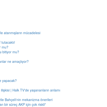
rle atanmışların mücadelesi
 tutacaktı!
or mu?
ı bitiyor mu?
anlar ne amaçlıyor?
ne yapacak?
 ilişkisi | Halk TV'de yaşananların anlamı
tle Bahçeli'nin mekanizma önerileri
n bir süreç AKP için çok riskli"