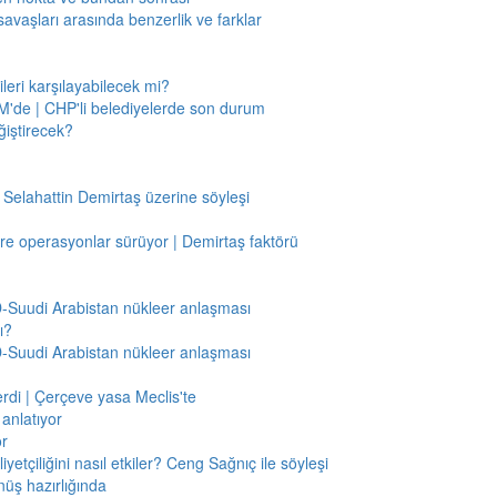
savaşları arasında benzerlik ve farklar
leri karşılayabilecek mi?
'de | CHP'li belediyelerde son durum
ğiştirecek?
 Selahattin Demirtaş üzerine söyleşi
re operasyonlar sürüyor | Demirtaş faktörü
BD-Suudi Arabistan nükleer anlaşması
ı?
BD-Suudi Arabistan nükleer anlaşması
verdi | Çerçeve yasa Meclis'te
anlatıyor
or
etçiliğini nasıl etkiler? Ceng Sağnıç ile söyleşi
nüş hazırlığında