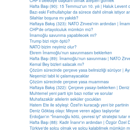
CHP'li belediye başkanı olmak ateşten gömlek
Hafta Başı (90): 15 Temmuz'un 10. yılı | Haluk Levent o
Bazı eski Fethullahçılar da sürece dahil olmak istiyor a
Silahlar boşuna mı yakıldı?
Haftaya Bakış (323): NATO Zirvesi'nin ardından | İm
CHP'de ortayolculuk mümkün mü?
İmamoğlu savunma yapabilecek mi?
Trump bizi niçin öptü?
NATO bizim neyimiz olur?
Ekrem İmamoğlu'nun savunmasını beklerken
Hafta Başı (89): İmamoğlu'nun savunması | NATO Zirve
Kemal Bey bizleri salacak mı?
Çözüm sürecinde çerçeve yasa belirsizliği sürüyor | Ayş
Neşemizi tabii ki çalamayacaklar
Çözüm sürecinde çerçeve yasa muamması
Haftaya Bakış (322): Çerçeve yasayı beklerken | Deniz
Muhtemel yeni parti için bazı notlar ve sorular
Muhafazakâr ailelerin seküler çocukları
Hatem Ete ile söyleşi: Özel'in kuracağı yeni bir partini
Deniz Göktaş olayı: Meyve veren ağacı taşlıyorlar
Erdoğan'ın "İmamoğlu kötü, çevresi iyi" stratejisi tutar 
Hafta Başı (88): Kadir İnanır'ın ardından | Özgür Özel 
Türkiye'de solcu olmak ve solcu kalabilmek mümkün 