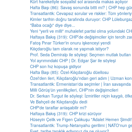
Kürt hareketiyle sosyalist sol arasında makas açılıyor
Hafta Başı (86): Savaş sonunda bitti mi? | CHP hep 
Transatlantik: Cevapsız sorular ve riskler: Tüm yönler
Kimler tarihin doğru tarafında duruyor: CHP Lüleburga
"Baba ocağı" diye diye...
Yeni "yerli ve milli" muhalefet partisi olma yolundaki C
Haftaya Bakış (319): CHP’de değişimciler için tercih z
Fatoş Pınar Türker'in onuru işkenceyi yendi
Kılıçdaroğlu tam olarak ne yapmak istiyor?
Prof. Seda Demiralp ile söyleşi: Seçmen mutlak butla
Yol ayrımındaki CHP | Dr. Edgar Şar ile söyleşi
CHP son hız kopuşa gidiyor
Hafta Başı (85): Özel-Kılıçdaroğlu düellosu
Özel'den ileri, Kılıçdaroğlu'ndan geri adım | Uzman konu
Transatlantik: Ermenistan'da seçimler | İran savaşınd
Milli Görüş'ün yenilikçileri, CHP'nin değişimcileri
Dr. Serkan Turgut ile söyleşi: İzmirliler niçin kaygılı, ö
Ve Bahçeli de Kılıçdaroğlu dedi
CHP'de taraflar anlaşabilir mi?
Haftaya Bakış (319): CHP krizi sürüyor
Hüseyin Çelik ve Figen Çalıkuşu "Adalet Hemen Şimdi!" 
Transatlantik: Trump-Netanyahu gerilimi | NATO'nun g
Evet, tarihe tanıklık ediyoruz da ne oluyor?