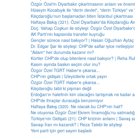
Özgür Özel'in Diyarbakır çıkartmasının anlam ve önemi
Hüseyin Kocabıyık ile "derin devlet", "derin Türkiye" ve 
Kılıçdaroğlu'nun başlamadan biten İstanbul çıkartması
Haftaya Bakış (321): Özel Diyarbakır'da Kılıçdaroğlu A
Doç. Vahap Coşkun ile söyleşi: Özgür Özel Diyarbakır
AK Parti'nin kapısında transfer kuyruğu
Gençler sürece nasıl bakıyor? | Hasan Oğuzhan Aytaç 
Dr. Edgar Şar ile söyleşi: CHP'de saflar iyice netleşiyor
"Adam" her durumda kazanır mı?
Kürtler CHP'de olup bitenlere nasıl bakıyor? | Reha Ruh
Kasım ayında baskın seçim olur mu?
Özgür Özel TGRT Haber'e çıkarsa...
CHP'nin gidişatı | İzleyicilerle ortak yayın
Özgür Özel TGRT Haber'e çıkarsa...
Kılıçdaroğlu tabii ki pişman değil
Erdoğan'ın halefinin kim olacağını tartışmak ne kadar a
CHP'de ihraçlar duracağa benzemiyor
Haftaya Bakış (320): Ne olacak bu CHP'nin hali?
Ne oluyorsa Özgür Özel Ekrem İmamoğlu'nu satmadığı 
Türkiye'nin Gidişatı (21): CHP krizinin anlamı | Savaş s
Savaşı İran mı kazandı? | Reza Talebi ile söyleşi
Yeni parti için geri sayım başladı