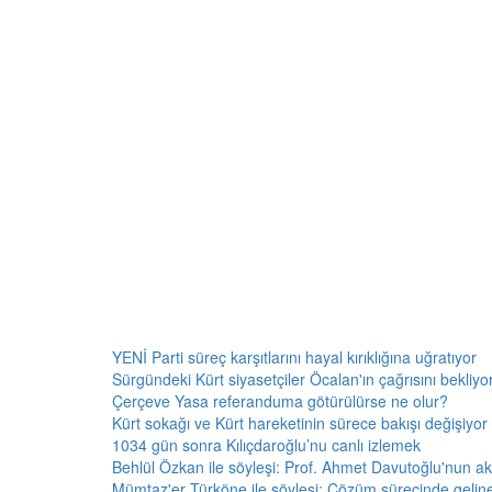
YENİ Parti süreç karşıtlarını hayal kırıklığına uğratıyor
Sürgündeki Kürt siyasetçiler Öcalan'ın çağrısını bekliyor:
Çerçeve Yasa referanduma götürülürse ne olur?
Kürt sokağı ve Kürt hareketinin sürece bakışı değişiyor 
1034 gün sonra Kılıçdaroğlu’nu canlı izlemek
Behlül Özkan ile söyleşi: Prof. Ahmet Davutoğlu'nun a
Mümtaz'er Türköne ile söyleşi: Çözüm sürecinde gelin