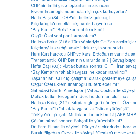
CHP'nin tarihi grup toplantısının ardından
Ekrem İmamoğlu'ndan hâlâ niçin çok korkuyorlar?
Hafta Başı (84): CHP'nin belirsiz geleceği
Kılıçdaroğlu'nun etkin pişmanlık başvurusu
"Bay Kemal" "Reis"i kurtarabilecek mi?
Özgür Özel yeni parti kuracak mı?
Haftaya Bakış (318): Tüm yönleriyle CHP'de seçilmişle
Kılıçdaroğlu aradığı adaleti dokuz yıl sonra buldu
Hani Kürt hareketi CHP'ye karşı Erdoğan'ın yanında saf
Transatlantik: CHP Batı'nın umrunda mı? | Savaş bitiy
Hafta Başı (83): Mutlak butlan sonrası CHP | İran savaş
"Bay Kemal"in "ahlak kavgası" ne kadar inandırıcı?
Yaşananları "CHP içi çatışma" olarak göstermeye çalış
Özgür Özel Ekrem İmamoğlu'nu terk eder mi?
Sahadaki Kimlik: Amedspor | Vahap Coşkun ile söyleşi
Mutlak butlan Erdoğan'ın derdine derman olur mu?
Haftaya Bakış (317): Kılıçdaroğlu geri dönüyor | Özel 
"Bay Kemal"in "ahlak kavgası" ve "iktidar yürüyüşü"
Türkiye'nin gidişatı: Mutlak butlan beklentisi | AKP-MHP
Çözüm süreci sadece Bahçeli ile yürüyebilir mi?
Dr. Esra Elmas ile söyleşi: Dünya örneklerinden hareke
Burak Bilgehan Özpek ile söyleşi: "Öcalan’ı merkeze ala