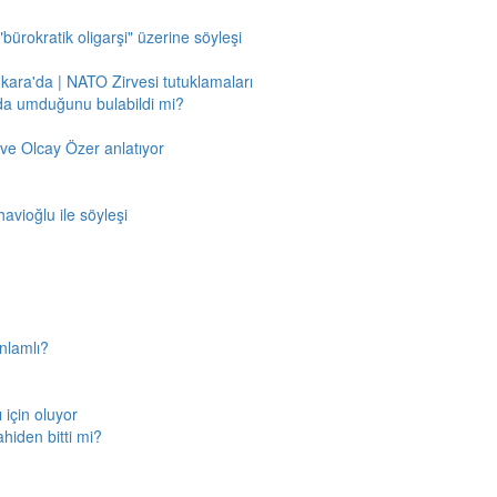
"bürokratik oligarşi" üzerine söyleşi
nkara'da | NATO Zirvesi tutuklamaları
'da umduğunu bulabildi mi?
ve Olcay Özer anlatıyor
avioğlu ile söyleşi
nlamlı?
için oluyor
ahiden bitti mi?