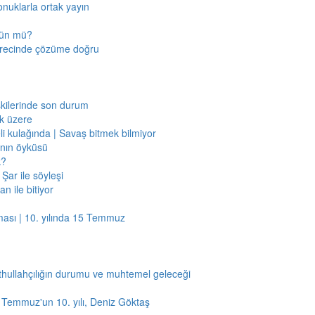
onuklarla ortak yayın
mkün mü?
sürecinde çözüme doğru
işkilerinde son durum
ak üzere
li kulağında | Savaş bitmek bilmiyor
jının öyküsü
k?
Şar ile söyleşi
n ile bitiyor
ması | 10. yılında 15 Temmuz
thullahçılığın durumu ve muhtemel geleceği
5 Temmuz'un 10. yılı, Deniz Göktaş