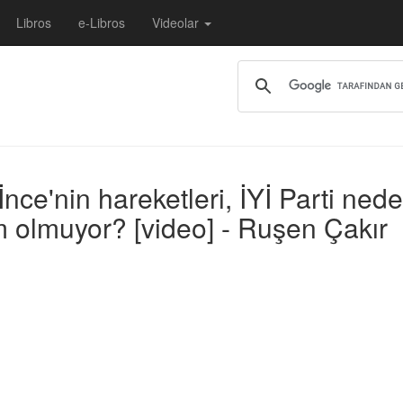
Libros
e-Libros
Videolar
İnce'nin hareketleri, İYİ Parti ne
olmuyor? [video] - Ruşen Çakır