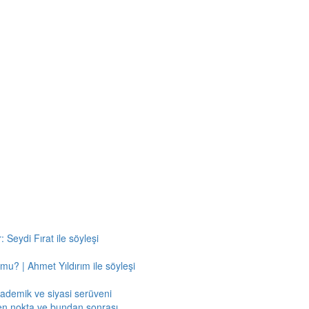
 Seydi Fırat ile söyleşi
mu? | Ahmet Yıldırım ile söyleşi
kademik ve siyasi serüveni
en nokta ve bundan sonrası