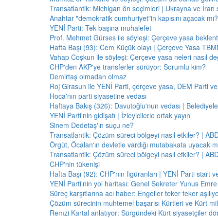
Transatlantik: Michigan ön seçimleri | Ukrayna ve İran 
Anahtar "demokratik cumhuriyet"in kapısını açacak mı?
YENİ Parti: Tek başına muhalefet
Prof. Mehmet Gürses ile söyleşi: Çerçeve yasa beklenti
Hafta Başı (93): Cem Küçük olayı | Çerçeve Yasa TBMM
Vahap Coşkun ile söyleşi: Çerçeve yasa neleri nasıl de
CHP'den AKP'ye transferler sürüyor: Sorumlu kim?
Demirtaş olmadan olmaz
Roj Girasun ile YENİ Parti, çerçeve yasa, DEM Parti ve
Hoca'nın parti siyasetine vedası
Haftaya Bakış (326): Davutoğlu'nun vedası | Belediyele
YENİ Parti'nin gidişatı | İzleyicilerle ortak yayın
Sinem Dedetaş'ın suçu ne?
Transatlantik: Çözüm süreci bölgeyi nasıl etkiler? | A
Örgüt, Öcalan'ın devletle vardığı mutabakata uyacak m
Transatlantik: Çözüm süreci bölgeyi nasıl etkiler? | A
CHP'nin tükenişi
Hafta Başı (92): CHP'nin figüranları | YENİ Parti start 
YENİ Parti'nin yol haritası: Genel Sekreter Yunus Emre 
Süreç karşıtlarına acı haber: Engeller teker teker aşılıy
Çözüm sürecinin muhtemel başarısı Kürtleri ve Kürt milliy
Remzi Kartal anlatıyor: Sürgündeki Kürt siyasetçiler dö