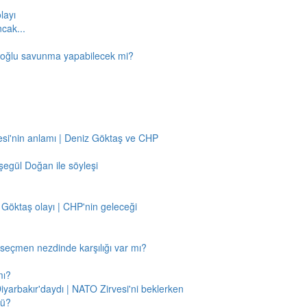
layı
ncak...
amoğlu savunma yapabilecek mi?
si'nin anlamı | Deniz Göktaş ve CHP
egül Doğan ile söyleşi
 Göktaş olayı | CHP'nin geleceği
n seçmen nezdinde karşılığı var mı?
mı?
Diyarbakır'daydı | NATO Zirvesi'ni beklerken
mü?