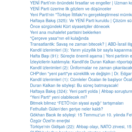
YENİ Parti’nin önündeki fırsatlar ve engeller | Uzman k
YENİ Parti üzerine ilk gözlem ve düşünceler
Yeni Parti'nin "Türkiye İttifakı"nı gerçekleştirmesi mü
Haftaya Bakış (325): Ve YENİ Parti kuruldu | Çözüm 
Önce sürgündeki Kürt siyasetçiler dönecek
Yeni ana muhalefet partisini beklerken
"Çerçeve yasa"nın eli kulağında
Transatlantik: Savaş ne zaman bitecek? | ABD-İsrail il
Kandil izlenimleri (3): Yarım yüzyıllık bir sayfa kapanm
Hafta Başı (91): Süreçte önemli aşama | Yeni partinin e
İzleyicilerin katılımıyla: Kandil'de Duran Kalkan röporta
Kandil izlenimleri (2): Üniformalar ne zaman çıkarılaca
CHP'den "yeni parti"ye süreklilik ve değişim | Dr. Edgar 
Kandil izlenimleri (1): Cümleler Öcalan ile başlıyor Öcala
Duran Kalkan ile söyleşi: Bu süreç batmayacak!
Haftaya Bakış (324): Yeni parti yolda | Ahbap soruştur
"Yeni Parti" yeni olabilecek mi?
Bitmek bilmez “FETÖ’nün siyasi ayağı” tartışmaları
Fethullah Gülen'den geriye neler kaldı?
Gökhan Bacık ile söyleşi: 15 Temmuz'un 10. yılında Fe
Özgür Özel'in enerjisi
Türkiye'nin Gidişatı (22): Ahbap olayı, NATO zirvesi, 1