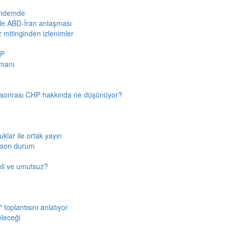
gündemde
iyle ABD-İran anlaşması
z mitinginden izlenimler
HP
amanı
n sonrası CHP hakkında ne düşünüyor?
klar ile ortak yayın
a son durum
fkeli ve umutsuz?
toplantısını anlatıyor
eleceği