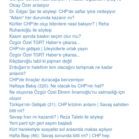
Olcay Özer anlatıyor
Dr. Edgar Şar ile söyleşi: CHP'de saflar iyice netleşiyor
"Adam" her durumda kazanır mı?
Kürtler CHP'de olup bitenlere nasıl bakıyor? | Reha
Ruhavioğlu ile söyleşi
Kasım ayında baskın seçim olur mu?
Özgür Özel TGRT Haber'e çıkarsa...
CHP'nin gidişatı | İzleyicilerle ortak yayın
Özgür Özel TGRT Haber'e çıkarsa...
Kılıçdaroğlu tabii ki pişman değil
Erdoğan'ın halefinin kim olacağını tartışmak ne kadar
anlamlı?
CHP'de ihraçlar duracağa benzemiyor
Haftaya Bakış (320): Ne olacak bu CHP'nin hali?
Ne oluyorsa Özgür Özel Ekrem İmamoğlu'nu satmadığı için
oluyor
Türkiye'nin Gidişatı (21): CHP krizinin anlamı | Savaş sahiden
bitti mi?
Savaşı İran mı kazandı? | Reza Talebi ile söyleşi
Yeni parti için geri sayım başladı
Kürt hareketiyle sosyalist sol arasında makas açılıyor
Hafta Başı (86): Savaş sonunda bitti mi? | CHP hep