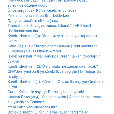
Haftaya Bakış (325): Ve YENİ Parti kuruldu | Çözüm
sürecinde çözüme doğru
Önce sürgündeki Kürt siyasetçiler dönecek
Yeni ana muhalefet partisini beklerken
"Çerçeve yasa"nın eli kulağında
Transatlantik: Savaş ne zaman bitecek? | ABD-İsrail
ilişkilerinde son durum
Kandil izlenimleri (3): Yarım yüzyıllık bir sayfa kapanmak
üzere
Hafta Başı (91): Süreçte önemli aşama | Yeni partinin eli
kulağında | Savaş bitmek bilmiyor
İzleyicilerin katılımıyla: Kandil'de Duran Kalkan röportajının
öyküsü
Kandil izlenimleri (2): Üniformalar ne zaman çıkarılacak?
CHP'den "yeni parti"ye süreklilik ve değişim | Dr. Edgar Şar
ile söyleşi
Kandil izlenimleri (1): Cümleler Öcalan ile başlıyor Öcalan ile
bitiyor
Duran Kalkan ile söyleşi: Bu süreç batmayacak!
Haftaya Bakış (324): Yeni parti yolda | Ahbap soruşturması |
10. yılında 15 Temmuz
"Yeni Parti" yeni olabilecek mi?
Bitmek bilmez “FETÖ’nün siyasi ayağı” tartışmaları