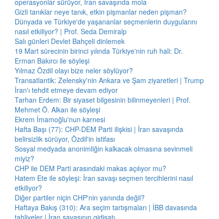
operasyonlar sürüyor, İran savaşında mola
Gizli tanıklar neye tanık, etkin pişmanlar neden pişman?
Dünyada ve Türkiye'de yaşananlar seçmenlerin duygularını
nasıl etkiliyor? | Prof. Seda Demiralp
Salı günleri Devlet Bahçeli dinlemek
19 Mart sürecinin birinci yılında Türkiye'nin ruh hali: Dr.
Erman Bakırcı ile söyleşi
Yılmaz Özdil olayı bize neler söylüyor?
Transatlantik: Zelensky'nin Ankara ve Şam ziyaretleri | Trump
İran'ı tehdit etmeye devam ediyor
Tarhan Erdem: Bir siyaset bilgesinin bilinmeyenleri | Prof.
Mehmet Ö. Alkan ile söyleşi
Ekrem İmamoğlu'nun karnesi
Hafta Başı (77): CHP-DEM Parti ilişkisi | İran savaşında
belirsizlik sürüyor, Özdil'in istifası
Sosyal medyada anonimliğin kalkacak olmasına sevinmeli
miyiz?
CHP ile DEM Parti arasındaki makas açılıyor mu?
Hatem Ete ile söyleşi: İran savaşı seçmen tercihlerini nasıl
etkiliyor?
Diğer partiler niçin CHP'nin yanında değil?
Haftaya Bakış (310): Ara seçim tartışmaları | İBB davasında
tahliyeler | İran savaşının gidişatı