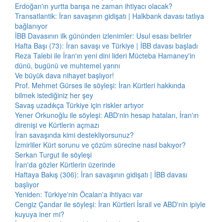
Erdoğan'ın yurtta barışa ne zaman ihtiyacı olacak?
Transatlantik: İran savaşının gidişatı | Halkbank davası tatlıya
bağlanıyor
İBB Davasının ilk gününden izlenimler: Usul esası belirler
Hafta Başı (73): İran savaşı ve Türkiye | İBB davası başladı
Reza Talebi ile İran'ın yeni dini lideri Mücteba Hamaney'in
dünü, bugünü ve muhtemel yarını
Ve büyük dava nihayet başlıyor!
Prof. Mehmet Gürses ile söyleşi: İran Kürtleri hakkında
bilmek istediğiniz her şey
Savaş uzadıkça Türkiye için riskler artıyor
Yener Orkunoğlu ile söyleşi: ABD'nin hesap hataları, İran'ın
direnişi ve Kürtlerin açmazı
İran savaşında kimi destekliyorsunuz?
İzmirliler Kürt sorunu ve çözüm sürecine nasıl bakıyor?
Serkan Turgut ile söyleşi
İran'da gözler Kürtlerin üzerinde
Haftaya Bakış (306): İran savaşının gidişatı | İBB davası
başlıyor
Yeniden: Türkiye'nin Öcalan'a ihtiyacı var
Cengiz Çandar ile söyleşi: İran Kürtleri İsrail ve ABD'nin ipiyle
kuyuya iner mi?