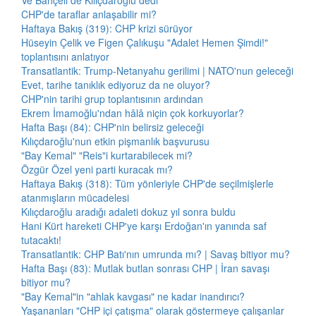
Ve Bahçeli de Kılıçdaroğlu dedi
CHP'de taraflar anlaşabilir mi?
Haftaya Bakış (319): CHP krizi sürüyor
Hüseyin Çelik ve Figen Çalıkuşu "Adalet Hemen Şimdi!"
toplantısını anlatıyor
Transatlantik: Trump-Netanyahu gerilimi | NATO'nun geleceği
Evet, tarihe tanıklık ediyoruz da ne oluyor?
CHP'nin tarihi grup toplantısının ardından
Ekrem İmamoğlu'ndan hâlâ niçin çok korkuyorlar?
Hafta Başı (84): CHP'nin belirsiz geleceği
Kılıçdaroğlu'nun etkin pişmanlık başvurusu
"Bay Kemal" "Reis"i kurtarabilecek mi?
Özgür Özel yeni parti kuracak mı?
Haftaya Bakış (318): Tüm yönleriyle CHP'de seçilmişlerle
atanmışların mücadelesi
Kılıçdaroğlu aradığı adaleti dokuz yıl sonra buldu
Hani Kürt hareketi CHP'ye karşı Erdoğan'ın yanında saf
tutacaktı!
Transatlantik: CHP Batı'nın umrunda mı? | Savaş bitiyor mu?
Hafta Başı (83): Mutlak butlan sonrası CHP | İran savaşı
bitiyor mu?
"Bay Kemal"in "ahlak kavgası" ne kadar inandırıcı?
Yaşananları "CHP içi çatışma" olarak göstermeye çalışanlar