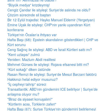
alınır mı? Alınmazsa ne olabilir?
"Büyük medya" krizdeymiş!
Cengiz Çandar ile söyleşi: Suriye'de aslında ne oldu?
Çözüm sürecinde sil baştan
Bir 12 Eylül trajedisi: Hayko Manuel Eldemir (Yergetyan)
Emine Uçak ile söyleşi: CHP'nin yankı uyandıran Kürt
konferansı
Türkiye'nin Öcalan'a ihtiyacı var
Hafta Başı (68): Epstein skandalının gösterdikleri | CHP ve
Kürt sorunu
Ceng Sağnıç ile söyleşi: ABD ve İsrail Kürtleri sattı mı?
"Kent uzlaşısı" zulmü
Yeniden: Mazlum Abdi realitesi
Mehmet Gürses ile söyleşi: Rojava efsanesi bitti mi?
“Kürt sokağı” diken üstünde
Rasan Remzi ile söyleşi: Suriye'de Mesut Barzani faktörü
Hakkınızı helal ediyor musunuz?
"İç cepheyi tahrip" süreci
Transatlantik: ABD’nin gündemini ICE belirliyor | Suriye’de
anlaşma oluyor mu?
"Biraz da siyaset konuşalım!"
"Kürtlerin acısı, Türklerin zaferi"
Hafta Başı (67): Suriye Türkiye'nin gündemini belirlemeyi