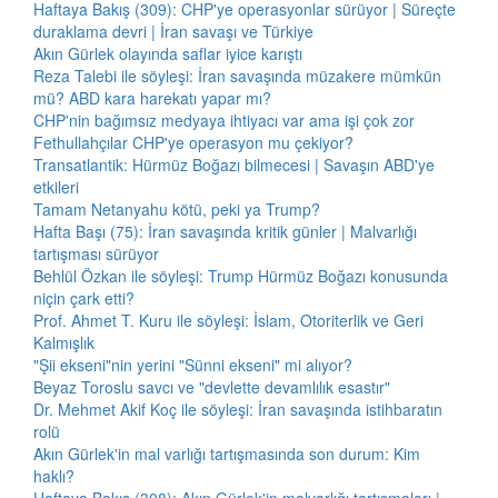
Haftaya Bakış (309): CHP'ye operasyonlar sürüyor | Süreçte
duraklama devri | İran savaşı ve Türkiye
Akın Gürlek olayında saflar iyice karıştı
Reza Talebi ile söyleşi: İran savaşında müzakere mümkün
mü? ABD kara harekatı yapar mı?
CHP'nin bağımsız medyaya ihtiyacı var ama işi çok zor
Fethullahçılar CHP'ye operasyon mu çekiyor?
Transatlantik: Hürmüz Boğazı bilmecesi | Savaşın ABD'ye
etkileri
Tamam Netanyahu kötü, peki ya Trump?
Hafta Başı (75): İran savaşında kritik günler | Malvarlığı
tartışması sürüyor
Behlül Özkan ile söyleşi: Trump Hürmüz Boğazı konusunda
niçin çark etti?
Prof. Ahmet T. Kuru ile söyleşi: İslam, Otoriterlik ve Geri
Kalmışlık
"Şii ekseni"nin yerini "Sünni ekseni" mi alıyor?
Beyaz Toroslu savcı ve "devlette devamlılık esastır"
Dr. Mehmet Akif Koç ile söyleşi: İran savaşında istihbaratın
rolü
Akın Gürlek'in mal varlığı tartışmasında son durum: Kim
haklı?