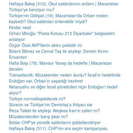
Haftaya Bakış (312): Okul saldırılarının anlamı | Macaristan
Türkiye'ye benziyor mu?
Türkiye'nin Gidişatı (19): Macaristan'da Orban neden
kaybetti? Okul saldırıları önlenebilir miydi?
Kindar nesil
Orhan Miroğlu "Posta Kutusu 213 Diyarbakır" belgeselini
anlatıyor
Özgür Özel AKP'lilerin aklını çelebilir mi
Bülent Bilmez ve Cemal Taş ile söyleşi: Dersim Kırımı
Envanteri
Hafta Başı (78): Mansur Yavaş da hedefte | Macaristan
dersleri
Transatlantik: Müzakereler neden durdu? İsrail’in hedefinde
Erdoğan var, Orban’ın yaşadığı hezimet
Netanyahu ve diğer İsrail yöneticileri niçin Erdoğan'ı hedef
alıyor?
Türkiye normalleşebilecek mi?
Sürecin ve Türkiye'nin Demirtaş'a ihtiyacı var
Reza Talebi ile söyleşi: Ateşkes İran'ın zaferi mi?
Müzakerelerden barış çıkar mı?
İktidar CHP'ye yönelik saldırılarını şiddetlendiriyor
Haftaya Bakış (311): CHP'nin ara seçim kampanyası,