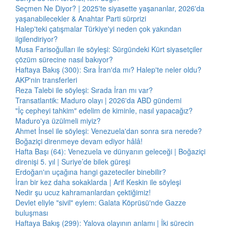
Seçmen Ne Diyor? | 2025'te siyasette yaşananlar, 2026'da
yaşanabilecekler & Anahtar Parti sürprizi
Halep'teki çatışmalar Türkiye'yi neden çok yakından
ilgilendiriyor?
Musa Farisoğulları ile söyleşi: Sürgündeki Kürt siyasetçiler
çözüm sürecine nasıl bakıyor?
Haftaya Bakış (300): Sıra İran'da mı? Halep'te neler oldu?
AKP'nin transferleri
Reza Talebi ile söyleşi: Sırada İran mı var?
Transatlantik: Maduro olayı | 2026'da ABD gündemi
"İç cepheyi tahkim" edelim de kiminle, nasıl yapacağız?
Maduro'ya üzülmeli miyiz?
Ahmet İnsel ile söyleşi: Venezuela'dan sonra sıra nerede?
Boğaziçi direnmeye devam ediyor hâlâ!
Hafta Başı (64): Venezuela ve dünyanın geleceği | Boğaziçi
direnişi 5. yıl | Suriye’de bilek güreşi
Erdoğan'ın uçağına hangi gazeteciler binebilir?
İran bir kez daha sokaklarda | Arif Keskin ile söyleşi
Nedir şu ucuz kahramanlardan çektiğimiz!
Devlet eliyle "sivil" eylem: Galata Köprüsü'nde Gazze
buluşması
Haftaya Bakış (299): Yalova olayının anlamı | İki sürecin