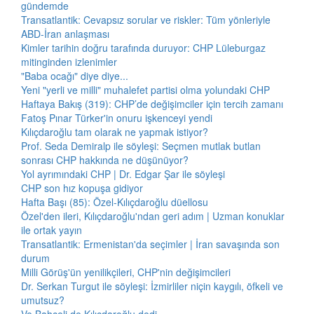
gündemde
Transatlantik: Cevapsız sorular ve riskler: Tüm yönleriyle
ABD-İran anlaşması
Kimler tarihin doğru tarafında duruyor: CHP Lüleburgaz
mitinginden izlenimler
"Baba ocağı" diye diye...
Yeni "yerli ve milli" muhalefet partisi olma yolundaki CHP
Haftaya Bakış (319): CHP’de değişimciler için tercih zamanı
Fatoş Pınar Türker'in onuru işkenceyi yendi
Kılıçdaroğlu tam olarak ne yapmak istiyor?
Prof. Seda Demiralp ile söyleşi: Seçmen mutlak butlan
sonrası CHP hakkında ne düşünüyor?
Yol ayrımındaki CHP | Dr. Edgar Şar ile söyleşi
CHP son hız kopuşa gidiyor
Hafta Başı (85): Özel-Kılıçdaroğlu düellosu
Özel'den ileri, Kılıçdaroğlu'ndan geri adım | Uzman konuklar
ile ortak yayın
Transatlantik: Ermenistan'da seçimler | İran savaşında son
durum
Milli Görüş'ün yenilikçileri, CHP'nin değişimcileri
Dr. Serkan Turgut ile söyleşi: İzmirliler niçin kaygılı, öfkeli ve
umutsuz?