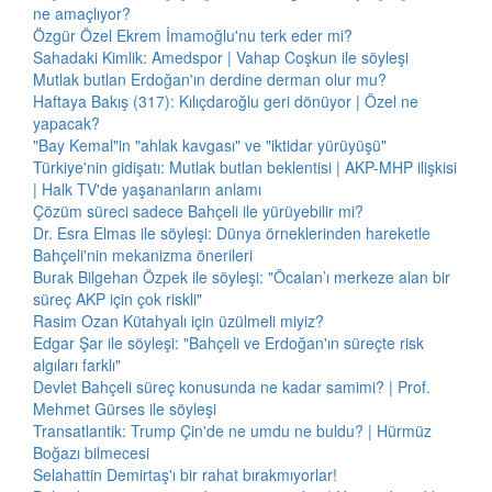
ne amaçlıyor?
Özgür Özel Ekrem İmamoğlu'nu terk eder mi?
Sahadaki Kimlik: Amedspor | Vahap Coşkun ile söyleşi
Mutlak butlan Erdoğan'ın derdine derman olur mu?
Haftaya Bakış (317): Kılıçdaroğlu geri dönüyor | Özel ne
yapacak?
"Bay Kemal"in "ahlak kavgası" ve "iktidar yürüyüşü"
Türkiye'nin gidişatı: Mutlak butlan beklentisi | AKP-MHP ilişkisi
| Halk TV'de yaşananların anlamı
Çözüm süreci sadece Bahçeli ile yürüyebilir mi?
Dr. Esra Elmas ile söyleşi: Dünya örneklerinden hareketle
Bahçeli'nin mekanizma önerileri
Burak Bilgehan Özpek ile söyleşi: "Öcalan’ı merkeze alan bir
süreç AKP için çok riskli"
Rasim Ozan Kütahyalı için üzülmeli miyiz?
Edgar Şar ile söyleşi: "Bahçeli ve Erdoğan'ın süreçte risk
algıları farklı"
Devlet Bahçeli süreç konusunda ne kadar samimi? | Prof.
Mehmet Gürses ile söyleşi
Transatlantik: Trump Çin'de ne umdu ne buldu? | Hürmüz
Boğazı bilmecesi
Selahattin Demirtaş'ı bir rahat bırakmıyorlar!