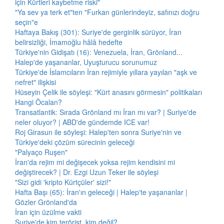
için Kürtleri kaybetme riski"
"Ya sev ya terk et"ten "Furkan günlerindeyiz, safınızı doğru
seçin"e
Haftaya Bakış (301): Suriye'de gerginlik sürüyor, İran
belirsizliği, İmamoğlu hâlâ hedefte
Türkiye'nin Gidişatı (16): Venezuela, İran, Grönland...
Halep'de yaşananlar, Uyuşturucu sorunumuz
Türkiye'de İslamcıların İran rejimiyle yıllara yayılan "aşk ve
nefret" ilişkisi
Hüseyin Çelik ile söyleşi: "Kürt anasını görmesin" politikaları
Hangi Öcalan?
Transatlantik: Sırada Grönland mı İran mı var? | Suriye'de
neler oluyor? | ABD'de gündemde ICE var!
Roj Girasun ile söyleşi: Halep'ten sonra Suriye'nin ve
Türkiye'deki çözüm sürecinin geleceği
"Palyaço Ruşen"
İran'da rejim mi değişecek yoksa rejim kendisini mi
değiştirecek? | Dr. Ezgi Uzun Teker ile söyleşi
"Sizi gidi 'kripto Kürtçüler' sizi!"
Hafta Başı (65): İran'ın geleceği | Halep'te yaşananlar |
Gözler Grönland'da
İran için üzülme vakti
Suriye'de kim terörist, kim değil?