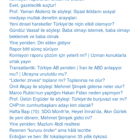
Evet, gazetecilik suçtur!
Prof. Yaman Akdeniz ile söyleşi: Siyasi iktidarın sosyal
medyayı mutlak denetim arayışları
Yeni dinsel hareketler Türkiye'de niçin etkili olamıyor?
Gündüz Vassaf ile söyleşi: Baba olmayı istemek, baba olmayı
beklemek ve baba olmak
Yine yeniden: Din elden gidiyor
Rapor bitti süreç sürüyor
Komisyon raporu çözüm için yeterli mi? | Uzman konuklarla
ortak yayın
Transatlantik: Türkiye-AB yeniden | İran ile ABD anlaşıyor
mu? | Ukrayna unutuldu mu?
"Liderler zirvesi" toplanır mı? Toplanırsa ne olur?
Ümit Akçay ile söyleşi: Mehmet Şimşek giderse neler olur?
Marco Rubio'nun yaptığını Hakan Fidan neden yapmıyor?
Prof. Üstün Ergüder ile söyleşi: Türkiye'de burjuvazi var mı?
CHP'nin cumhurbaşkanı adayı kim olacak?
Hafta Başı (70): SDG Münih’te, Heyet İmralı’da, Akın Gürlek
ile yeni dönem, Mehmet Şimşek gidici mi?
Yine yeniden: Mazlum Abdi realitesi
Resmen "kurucu önder" ama hâlâ tecritte
Erdoğan ve ben: Bir tokalaşmanın 35 yıllık öyküsü