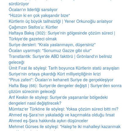
sürdürüyor
Öcalan'ın liderliği sarsılıyor
"Hüzün ki en çok yakışandır bize"
Kürtlerin üç büyük talihsizliği | Yener Orkunoğlu anlatıyor
Çağımızın Sisifos’u: Kürtler
Haftaya Bakış (302): Suriye'nin gölgesinde çözüm süreci |
Türkiye'de gazeteci olmak
Suriye dersleri: "Krala yaslanmayın, düşersiniz"
Öcalan uyarmıştı: "Sonumuz Gazze gibi olur"
Transtlantik: Suriye'de ABD faktörü | Grönland'ın belirsiz
geleceği
Ümit Fırat ile söyleşi: Tarih boyunca Kürtlerin statü arayışları
Suriye'nin ortaya çıkardığı Kürt milliyetçiliğinin krizi
"Pirus zaferi": Öcalan'ın kehaneti Suriye de gerçekleşiyor
Hafta Başı (66): Suriye'de dengeler değişti | Suriye'den sonra
çözüm sürecinin geleceği
Arif Keskin ile söyleşi: Suriye'de yaşananlar bölgedeki
dengeleri nasıl değiştirecek?
Mümtaz'er Türköne ile söyleşi: Yoksa çözüm süreci bitti mi?
Ahmed eş-Şara'nın yakaladığı ve kaçırmakta olduğu fırsat
Ahmed eş-Şara hakkında aykırı düşünceler
Mehmet Gürses ile söyleşi: "Halep'te iki mahalleyi kazanmak