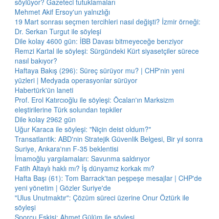
söylüyor? Gazeteci tutuklamaları
Mehmet Akif Ersoy'un yalnızlığı
19 Mart sonrası seçmen tercihleri nasıl değişti? İzmir örneği:
Dr. Serkan Turgut ile söyleşi
Dile kolay 4600 gün: İBB Davası bitmeyeceğe benziyor
Remzi Kartal ile söyleşi: Sürgündeki Kürt siyasetçiler sürece
nasıl bakıyor?
Haftaya Bakış (296): Süreç sürüyor mu? | CHP'nin yeni
yüzleri | Medyada operasyonlar sürüyor
Habertürk'ün laneti
Prof. Erol Katırcıoğlu ile söyleşi: Öcalan'ın Marksizm
eleştirilerine Türk solundan tepkiler
Dile kolay 2962 gün
Uğur Karaca ile söyleşi: "Niçin deist oldum?"
Transatlantik: ABD'nin Stratejik Güvenlik Belgesi, Bir yıl sonra
Suriye, Ankara'nın F-35 beklentisi
İmamoğlu yargılamaları: Savunma saldırıyor
Fatih Altaylı haklı mı? İş dünyamız korkak mı?
Hafta Başı (61): Tom Barrack'tan peşpeşe mesajlar | CHP'de
yeni yönetim | Gözler Suriye'de
"Ulus Unutmaktır": Çözüm süreci üzerine Onur Öztürk ile
söyleşi
Sporcu Eskisi: Ahmet Gülüm ile söyleşi