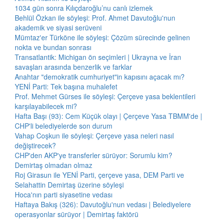
1034 gün sonra Kılıçdaroğlu’nu canlı izlemek
Behlül Özkan ile söyleşi: Prof. Ahmet Davutoğlu'nun
akademik ve siyasi serüveni
Mümtaz'er Türköne ile söyleşi: Çözüm sürecinde gelinen
nokta ve bundan sonrası
Transatlantik: Michigan ön seçimleri | Ukrayna ve İran
savaşları arasında benzerlik ve farklar
Anahtar "demokratik cumhuriyet"in kapısını açacak mı?
YENİ Parti: Tek başına muhalefet
Prof. Mehmet Gürses ile söyleşi: Çerçeve yasa beklentileri
karşılayabilecek mi?
Hafta Başı (93): Cem Küçük olayı | Çerçeve Yasa TBMM'de |
CHP'li belediyelerde son durum
Vahap Coşkun ile söyleşi: Çerçeve yasa neleri nasıl
değiştirecek?
CHP'den AKP'ye transferler sürüyor: Sorumlu kim?
Demirtaş olmadan olmaz
Roj Girasun ile YENİ Parti, çerçeve yasa, DEM Parti ve
Selahattin Demirtaş üzerine söyleşi
Hoca'nın parti siyasetine vedası
Haftaya Bakış (326): Davutoğlu'nun vedası | Belediyelere
operasyonlar sürüyor | Demirtaş faktörü