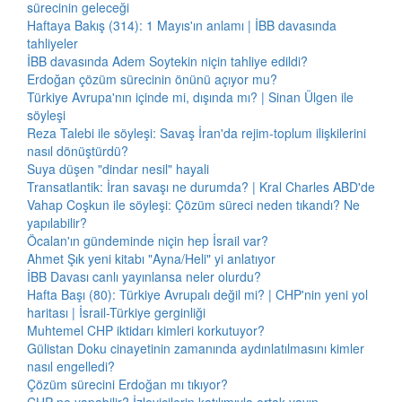
sürecinin geleceği
Haftaya Bakış (314): 1 Mayıs'ın anlamı | İBB davasında
tahliyeler
İBB davasında Adem Soytekin niçin tahliye edildi?
Erdoğan çözüm sürecinin önünü açıyor mu?
Türkiye Avrupa'nın içinde mi, dışında mı? | Sinan Ülgen ile
söyleşi
Reza Talebi ile söyleşi: Savaş İran'da rejim-toplum ilişkilerini
nasıl dönüştürdü?
Suya düşen "dindar nesil" hayali
Transatlantik: İran savaşı ne durumda? | Kral Charles ABD'de
Vahap Coşkun ile söyleşi: Çözüm süreci neden tıkandı? Ne
yapılabilir?
Öcalan'ın gündeminde niçin hep İsrail var?
Ahmet Şık yeni kitabı "Ayna/Heli" yi anlatıyor
İBB Davası canlı yayınlansa neler olurdu?
Hafta Başı (80): Türkiye Avrupalı değil mi? | CHP'nin yeni yol
haritası | İsrail-Türkiye gerginliği
Muhtemel CHP iktidarı kimleri korkutuyor?
Gülistan Doku cinayetinin zamanında aydınlatılmasını kimler
nasıl engelledi?
Çözüm sürecini Erdoğan mı tıkıyor?