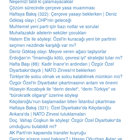
Neşemizi tabii ki çalamayacaklar
Çözüm sürecinde çerçeve yasa muamması
Haftaya Bakış (322): Çerçeve yasayı beklerken | Deniz
Göktaş olayı | CHP'nin geleceği
Muhtemel yeni parti için bazı notlar ve sorular
Muhafazakâr ailelerin seküler çocukları
Hatem Ete ile söyleşi: Özel'in kuracağı yeni bir partinin
seçmen nezdinde karşılığı var mı?
Deniz Göktaş olayı: Meyve veren ağacı taşlıyorlar
Erdoğan'ın "İmamoğlu kötü, çevresi iyi" stratejisi tutar mı?
Hafta Başı (88): Kadir İnanır'ın ardından | Özgür Özel
Diyarbakır'daydı | NATO Zirvesi'ni beklerken
Türkiye'de solcu olmak ve solcu kalabilmek mümkün mü?
Özgür Özel'in Diyarbakır çıkartmasının anlam ve önemi
Hüseyin Kocabıyık ile "derin devlet", "derin Türkiye" ve
"bürokratik oligarşi" üzerine söyleşi
Kılıçdaroğlu'nun başlamadan biten İstanbul çıkartması
Haftaya Bakış (321): Özel Diyarbakır'da Kılıçdaroğlu
Ankara'da | NATO Zirvesi tutuklamaları
Doç. Vahap Coşkun ile söyleşi: Özgür Özel Diyarbakır'da
umduğunu bulabildi mi?
AK Parti'nin kapısında transfer kuyruğu
Gençler sürece nasıl bakıyor? | Hasan Oğuzhan Aytaç ve