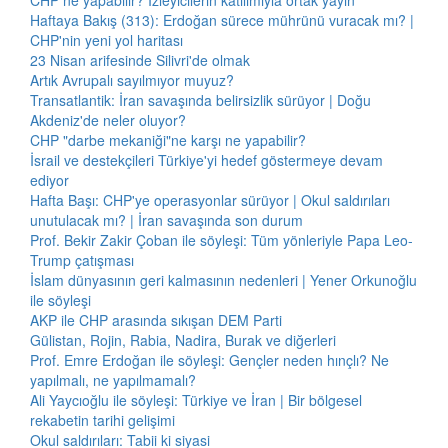
CHP ne yapabilir? İzleyicilerin katılımıyla ortak yayın
Haftaya Bakış (313): Erdoğan sürece mührünü vuracak mı? |
CHP'nin yeni yol haritası
23 Nisan arifesinde Silivri'de olmak
Artık Avrupalı sayılmıyor muyuz?
Transatlantik: İran savaşında belirsizlik sürüyor | Doğu
Akdeniz'de neler oluyor?
CHP "darbe mekaniği"ne karşı ne yapabilir?
İsrail ve destekçileri Türkiye'yi hedef göstermeye devam
ediyor
Hafta Başı: CHP'ye operasyonlar sürüyor | Okul saldırıları
unutulacak mı? | İran savaşında son durum
Prof. Bekir Zakir Çoban ile söyleşi: Tüm yönleriyle Papa Leo-
Trump çatışması
İslam dünyasının geri kalmasının nedenleri | Yener Orkunoğlu
ile söyleşi
AKP ile CHP arasında sıkışan DEM Parti
Gülistan, Rojin, Rabia, Nadira, Burak ve diğerleri
Prof. Emre Erdoğan ile söyleşi: Gençler neden hınçlı? Ne
yapılmalı, ne yapılmamalı?
Ali Yaycıoğlu ile söyleşi: Türkiye ve İran | Bir bölgesel
rekabetin tarihi gelişimi
Okul saldırıları: Tabii ki siyasi