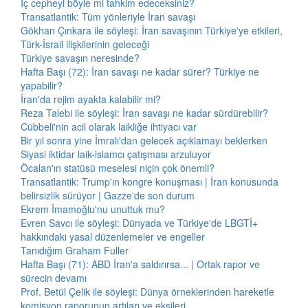
İç cepheyi böyle mi tahkim edeceksiniz?
Transatlantik: Tüm yönleriyle İran savaşı
Gökhan Çınkara ile söyleşi: İran savaşının Türkiye'ye etkileri,
Türk-İsrail ilişkilerinin geleceği
Türkiye savaşın neresinde?
Hafta Başı (72): İran savaşı ne kadar sürer? Türkiye ne
yapabilir?
İran'da rejim ayakta kalabilir mi?
Reza Talebi ile söyleşi: İran savaşı ne kadar sürdürebilir?
Cübbeli'nin acil olarak laikliğe ihtiyacı var
Bir yıl sonra yine İmralı'dan gelecek açıklamayı beklerken
Siyasi iktidar laik-islamcı çatışması arzuluyor
Öcalan'ın statüsü meselesi niçin çok önemli?
Transatlantik: Trump'ın kongre konuşması | İran konusunda
belirsizlik sürüyor | Gazze'de son durum
Ekrem İmamoğlu'nu unuttuk mu?
Evren Savcı ile söyleşi: Dünyada ve Türkiye'de LBGTİ+
hakkındaki yasal düzenlemeler ve engeller
Tanıdığım Graham Fuller
Hafta Başı (71): ABD İran'a saldırırsa... | Ortak rapor ve
sürecin devamı
Prof. Betül Çelik ile söyleşi: Dünya örneklerinden hareketle
komisyon raporunun artıları ve eksileri