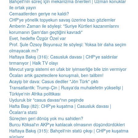
Bahçeli'nin süreç için mekanizma önerileri | Uzman konuklar
ile ortak yayın
Cemaatlerden geriye ne kaldı?
CHP'ye yönelik topyekun savaş üzerine bazı gözlemler
Amberin Zaman ile söyleşi: "Suriye Kürtleri kazanımlarını
korumanın Şam'dan geçtiğini kavradı"
Evet, hedefte Özgür Özel var
Prof. Şule Özsoy Boyunsuz ile söyleşi: Yoksa bir daha seçim
olmayacak mı?
Haftaya Bakış (316): Casusluk davası | CHP'ye saldırılar
tırmanıyor | Halk TV olayı
Mevcut yargı sistemi en ufak bir iyimserliğe bile izin vermiyor
Öcalan artık gazetecilere konuşmalı, ben talibim!
Acayip bir dava: Casus dediler "Jön Türk" çıktı
Transatlantik: Trump-Çin | Rusya'da muhalefetin yükselişi |
Türkiye'nin Afrika politikası
Uyduruk bir "casus davası"nın peşinde
Hafta Başı (82): CHP'ye kuşatma | Casusluk davası |
Öcalan'a statü
Süreçten geri dönüş yok mu sahiden?
Burcu Köksal'ın AKP'ye katılacak olmasının düşündürdükleri
Haftaya Bakış (315): Bahçeli'nin statü çıkışı | CHP'ye kuşatma
sürüyor