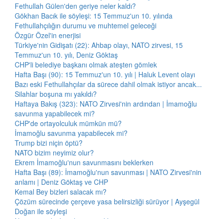
Fethullah Gülen'den geriye neler kaldı?
Gökhan Bacık ile söyleşi: 15 Temmuz'un 10. yılında
Fethullahçılığın durumu ve muhtemel geleceği
Özgür Özel'in enerjisi
Türkiye'nin Gidişatı (22): Ahbap olayı, NATO zirvesi, 15
Temmuz'un 10. yılı, Deniz Göktaş
CHP'li belediye başkanı olmak ateşten gömlek
Hafta Başı (90): 15 Temmuz'un 10. yılı | Haluk Levent olayı
Bazı eski Fethullahçılar da sürece dahil olmak istiyor ancak...
Silahlar boşuna mı yakıldı?
Haftaya Bakış (323): NATO Zirvesi'nin ardından | İmamoğlu
savunma yapabilecek mi?
CHP'de ortayolculuk mümkün mü?
İmamoğlu savunma yapabilecek mi?
Trump bizi niçin öptü?
NATO bizim neyimiz olur?
Ekrem İmamoğlu'nun savunmasını beklerken
Hafta Başı (89): İmamoğlu'nun savunması | NATO Zirvesi'nin
anlamı | Deniz Göktaş ve CHP
Kemal Bey bizleri salacak mı?
Çözüm sürecinde çerçeve yasa belirsizliği sürüyor | Ayşegül
Doğan ile söyleşi