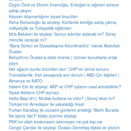
Özgür Özel ve Ekrem İmamoğlu, Erdoğan'a rağmen sürece
sahip çıkıyor
Hayvan düşmanlığının siyasi boyutları
Reha Ruhavioğlu ile söyleşi: Kürtlerde kimliğe sahip çıkma,
milliyetçilik ve Türkiyelilik eğilimleri
İdris Baluken ile söyleşi: Somut adımlar atılacak mı? Süreç
menzile varacak mı?
“Barış Süreci ve Siyasallaşma Koordinatörü” olarak Abdullah
Öcalan
Bahçeli'nin Öcalan'a statü önerisi | Uzman konuklarla ortak
yayın
Her ağacın kurdu özünden olur: CHP'nin temel sorunu
Transatlantik: İran savaşında son durum | ABD-Çin ilişkileri |
Almanya ve NATO
Hatem Ete ile söyleşi: AKP ve CHP oylarını nasıl artırabilirler?
Siyasi iktidarın CHP açmazı
Hafta Başı (81): Mutlak butlana ne oldu? | Süreç tıkalı mı?
Türkiye'nin Amedspor ile yakaladığı fırsat
Furkan Karabay ile cezaevi günlerini anlattığı "Bizim Burada
Ne İşimiz Var?" kitabı üzerine söyleşi
PKK'nın silah bırakmasını istemeyen ne çok kişi var
Cengiz Çandar ile söyleşi: Öcalan-Demirtaş ilişkisi ve çözüm