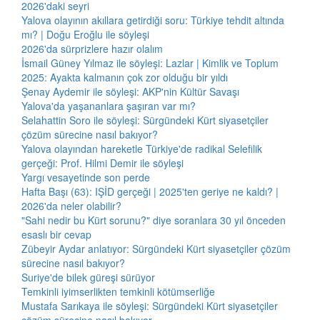
2026'daki seyri
Yalova olayının akıllara getirdiği soru: Türkiye tehdit altında
mı? | Doğu Eroğlu ile söyleşi
2026'da sürprizlere hazır olalım
İsmail Güney Yılmaz ile söyleşi: Lazlar | Kimlik ve Toplum
2025: Ayakta kalmanın çok zor olduğu bir yıldı
Şenay Aydemir ile söyleşi: AKP'nin Kültür Savaşı
Yalova'da yaşananlara şaşıran var mı?
Selahattin Soro ile söyleşi: Sürgündeki Kürt siyasetçiler
çözüm sürecine nasıl bakıyor?
Yalova olayından hareketle Türkiye'de radikal Selefilik
gerçeği: Prof. Hilmi Demir ile söyleşi
Yargı vesayetinde son perde
Hafta Başı (63): IŞİD gerçeği | 2025'ten geriye ne kaldı? |
2026'da neler olabilir?
"Sahi nedir bu Kürt sorunu?" diye soranlara 30 yıl önceden
esaslı bir cevap
Zübeyir Aydar anlatıyor: Sürgündeki Kürt siyasetçiler çözüm
sürecine nasıl bakıyor?
Suriye'de bilek güreşi sürüyor
Temkinli iyimserlikten temkinli kötümserliğe
Mustafa Sarıkaya ile söyleşi: Sürgündeki Kürt siyasetçiler