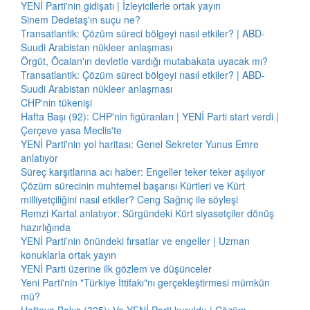
YENİ Parti'nin gidişatı | İzleyicilerle ortak yayın
Sinem Dedetaş'ın suçu ne?
Transatlantik: Çözüm süreci bölgeyi nasıl etkiler? | ABD-
Suudi Arabistan nükleer anlaşması
Örgüt, Öcalan'ın devletle vardığı mutabakata uyacak mı?
Transatlantik: Çözüm süreci bölgeyi nasıl etkiler? | ABD-
Suudi Arabistan nükleer anlaşması
CHP'nin tükenişi
Hafta Başı (92): CHP'nin figüranları | YENİ Parti start verdi |
Çerçeve yasa Meclis'te
YENİ Parti'nin yol haritası: Genel Sekreter Yunus Emre
anlatıyor
Süreç karşıtlarına acı haber: Engeller teker teker aşılıyor
Çözüm sürecinin muhtemel başarısı Kürtleri ve Kürt
milliyetçiliğini nasıl etkiler? Ceng Sağnıç ile söyleşi
Remzi Kartal anlatıyor: Sürgündeki Kürt siyasetçiler dönüş
hazırlığında
YENİ Parti’nin önündeki fırsatlar ve engeller | Uzman
konuklarla ortak yayın
YENİ Parti üzerine ilk gözlem ve düşünceler
Yeni Parti'nin "Türkiye İttifakı"nı gerçekleştirmesi mümkün
mü?