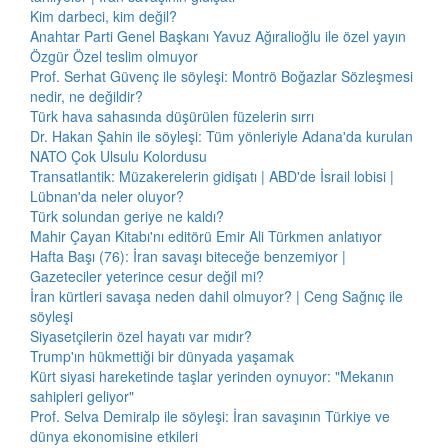
Kim darbeci, kim değil?
Anahtar Parti Genel Başkanı Yavuz Ağıralioğlu ile özel yayın
Özgür Özel teslim olmuyor
Prof. Serhat Güvenç ile söyleşi: Montrö Boğazlar Sözleşmesi
nedir, ne değildir?
Türk hava sahasında düşürülen füzelerin sırrı
Dr. Hakan Şahin ile söyleşi: Tüm yönleriyle Adana'da kurulan
NATO Çok Ulsulu Kolordusu
Transatlantik: Müzakerelerin gidişatı | ABD'de İsrail lobisi |
Lübnan'da neler oluyor?
Türk solundan geriye ne kaldı?
Mahir Çayan Kitabı'nı editörü Emir Ali Türkmen anlatıyor
Hafta Başı (76): İran savaşı biteceğe benzemiyor |
Gazeteciler yeterince cesur değil mi?
İran kürtleri savaşa neden dahil olmuyor? | Ceng Sağnıç ile
söyleşi
Siyasetçilerin özel hayatı var mıdır?
Trump'ın hükmettiği bir dünyada yaşamak
Kürt siyasi hareketinde taşlar yerinden oynuyor: "Mekanın
sahipleri geliyor"
Prof. Selva Demiralp ile söyleşi: İran savaşının Türkiye ve
dünya ekonomisine etkileri