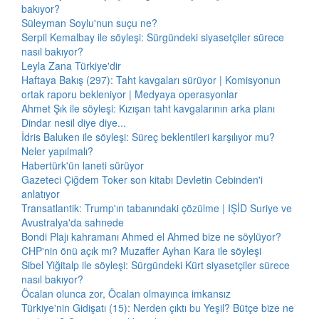
bakıyor?
Süleyman Soylu'nun suçu ne?
Serpil Kemalbay ile söyleşi: Sürgündeki siyasetçiler sürece
nasıl bakıyor?
Leyla Zana Türkiye'dir
Haftaya Bakış (297): Taht kavgaları sürüyor | Komisyonun
ortak raporu bekleniyor | Medyaya operasyonlar
Ahmet Şık ile söyleşi: Kızışan taht kavgalarının arka planı
Dindar nesil diye diye...
İdris Baluken ile söyleşi: Süreç beklentileri karşılıyor mu?
Neler yapılmalı?
Habertürk'ün laneti sürüyor
Gazeteci Çiğdem Toker son kitabı Devletin Cebinden'i
anlatıyor
Transatlantik: Trump'ın tabanındaki çözülme | IŞİD Suriye ve
Avustralya'da sahnede
Bondi Plajı kahramanı Ahmed el Ahmed bize ne söylüyor?
CHP'nin önü açık mı? Muzaffer Ayhan Kara ile söyleşi
Sibel Yiğitalp ile söyleşi: Sürgündeki Kürt siyasetçiler sürece
nasıl bakıyor?
Öcalan olunca zor, Öcalan olmayınca imkansız
Türkiye'nin Gidişatı (15): Nerden çıktı bu Yeşil? Bütçe bize ne