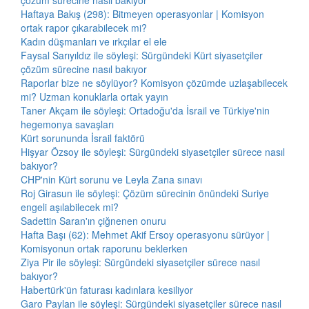
çözüm sürecine nasıl bakıyor
Haftaya Bakış (298): Bitmeyen operasyonlar | Komisyon
ortak rapor çıkarabilecek mi?
Kadın düşmanları ve ırkçılar el ele
Faysal Sarıyıldız ile söyleşi: Sürgündeki Kürt siyasetçiler
çözüm sürecine nasıl bakıyor
Raporlar bize ne söylüyor? Komisyon çözümde uzlaşabilecek
mi? Uzman konuklarla ortak yayın
Taner Akçam ile söyleşi: Ortadoğu'da İsrail ve Türkiye'nin
hegemonya savaşları
Kürt sorununda İsrail faktörü
Hişyar Özsoy ile söyleşi: Sürgündeki siyasetçiler sürece nasıl
bakıyor?
CHP'nin Kürt sorunu ve Leyla Zana sınavı
Roj Girasun ile söyleşi: Çözüm sürecinin önündeki Suriye
engeli aşılabilecek mi?
Sadettin Saran'ın çiğnenen onuru
Hafta Başı (62): Mehmet Akif Ersoy operasyonu sürüyor |
Komisyonun ortak raporunu beklerken
Ziya Pir ile söyleşi: Sürgündeki siyasetçiler sürece nasıl
bakıyor?
Habertürk'ün faturası kadınlara kesiliyor
Garo Paylan ile söyleşi: Sürgündeki siyasetçiler sürece nasıl