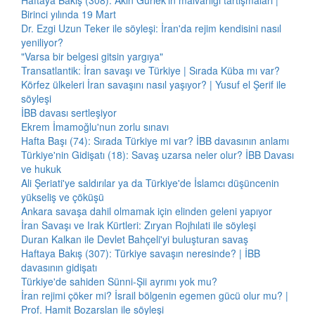
Haftaya Bakış (308): Akın Gürlek'in malvarlığı tartışmaları |
Birinci yılında 19 Mart
Dr. Ezgi Uzun Teker ile söyleşi: İran'da rejim kendisini nasıl
yeniliyor?
"Varsa bir belgesi gitsin yargıya"
Transatlantik: İran savaşı ve Türkiye | Sırada Küba mı var?
Körfez ülkeleri İran savaşını nasıl yaşıyor? | Yusuf el Şerif ile
söyleşi
İBB davası sertleşiyor
Ekrem İmamoğlu'nun zorlu sınavı
Hafta Başı (74): Sırada Türkiye mi var? İBB davasının anlamı
Türkiye'nin Gidişatı (18): Savaş uzarsa neler olur? İBB Davası
ve hukuk
Ali Şeriati'ye saldırılar ya da Türkiye'de İslamcı düşüncenin
yükseliş ve çöküşü
Ankara savaşa dahil olmamak için elinden geleni yapıyor
İran Savaşı ve Irak Kürtleri: Zıryan Rojhılati ile söyleşi
Duran Kalkan ile Devlet Bahçeli'yi buluşturan savaş
Haftaya Bakış (307): Türkiye savaşın neresinde? | İBB
davasının gidişatı
Türkiye'de sahiden Sünni-Şii ayrımı yok mu?
İran rejimi çöker mi? İsrail bölgenin egemen gücü olur mu? |
Prof. Hamit Bozarslan ile söyleşi