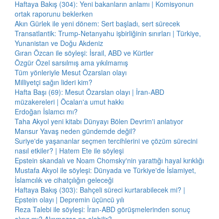
Haftaya Bakış (304): Yeni bakanların anlamı | Komisyonun
ortak raporunu beklerken
Akın Gürlek ile yeni dönem: Sert başladı, sert sürecek
Transatlantik: Trump-Netanyahu işbirliğinin sınırları | Türkiye,
Yunanistan ve Doğu Akdeniz
Gıran Özcan ile söyleşi: İsrail, ABD ve Kürtler
Özgür Özel sarsılmış ama yıkılmamış
Tüm yönleriyle Mesut Özarslan olayı
Milliyetçi sağın lideri kim?
Hafta Başı (69): Mesut Özarslan olayı | İran-ABD
müzakereleri | Öcalan'a umut hakkı
Erdoğan İslamcı mı?
Taha Akyol yeni kitabı Dünyayı Bölen Devrim'i anlatıyor
Mansur Yavaş neden gündemde değil?
Suriye'de yaşananlar seçmen tercihlerini ve çözüm sürecini
nasıl etkiler? | Hatem Ete ile söyleşi
Epstein skandalı ve Noam Chomsky'nin yarattığı hayal kırıklığı
Mustafa Akyol ile söyleşi: Dünyada ve Türkiye'de İslamiyet,
İslamcılık ve cihatçılığın geleceği
Haftaya Bakış (303): Bahçeli süreci kurtarabilecek mi? |
Epstein olayı | Depremin üçüncü yılı
Reza Talebi ile söyleşi: İran-ABD görüşmelerinden sonuç