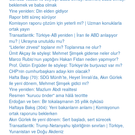
beklemek ve baba olmak
Yine yeniden: Din elden gidiyor
Rapor bitti süreç sürüyor
Komisyon raporu çözüm için yeterli mi? | Uzman konuklarla
ortak yayın
Transatlantik: Türkiye-AB yeniden | İran ile ABD anlaşıyor
mu? | Ukrayna unutuldu mu?
"Liderler zirvesi" toplanır mı? Toplanırsa ne olur?
Ümit Akçay ile söyleşi: Mehmet Şimşek giderse neler olur?
Marco Rubio'nun yaptığını Hakan Fidan neden yapmıyor?
Prof. Üstün Ergüder ile söyleşi: Türkiye'de burjuvazi var mı?
CHP'nin cumhurbaşkanı adayı kim olacak?
Hafta Başı (70): SDG Münih’te, Heyet İmralı’da, Akın Gürlek
ile yeni dönem, Mehmet Şimşek gidici mi?
Yine yeniden: Mazlum Abdi realitesi
Resmen "kurucu önder" ama hâlâ tecritte
Erdoğan ve ben: Bir tokalaşmanın 35 yıllık öyküsü
Haftaya Bakış (304): Yeni bakanların anlamı | Komisyonun
ortak raporunu beklerken
Akın Gürlek ile yeni dönem: Sert başladı, sert sürecek
Transatlantik: Trump-Netanyahu işbirliğinin sınırları | Türkiye,
Yunanistan ve Doğu Akdeniz