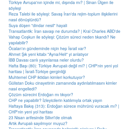
Türkiye Avrupa'nın içinde mi, dışında mı? | Sinan Ülgen ile
söyleşi
Reza Talebi ile söyleşi: Savaş İran'da rejim-toplum ilişkilerini
nasıl dönüştürdü?
Suya düşen "dindar nesil" hayali
Transatlantik: İran savaşı ne durumda? | Kral Charles ABD'de
Vahap Coşkun ile söyleşi: Çözüm süreci neden tıkandı? Ne
yapılabilir?
Öcalan'ın gündeminde niçin hep İsrail var?
Ahmet Şık yeni kitabı "Ayna/Heli" yi anlatıyor
İBB Davası canlı yayınlansa neler olurdu?
Hafta Başı (80): Türkiye Avrupalı değil mi? | CHP'nin yeni yol
haritası | İsrail-Türkiye gerginliği
Muhtemel CHP iktidarı kimleri korkutuyor?
Gülistan Doku cinayetinin zamanında aydınlatılmasını kimler
nasıl engelledi?
Çözüm sürecini Erdoğan mı tıkıyor?
CHP ne yapabilir? İzleyicilerin katılımıyla ortak yayın
Haftaya Bakış (313): Erdoğan sürece mührünü vuracak mı? |
CHP'nin yeni yol haritası
23 Nisan arifesinde Silivri'de olmak
Artık Avrupalı sayılmıyor muyuz?