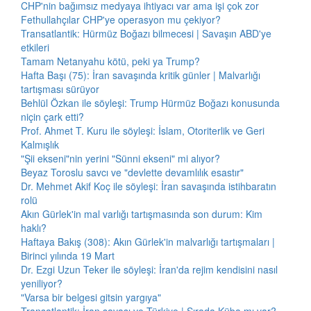
CHP'nin bağımsız medyaya ihtiyacı var ama işi çok zor
Fethullahçılar CHP'ye operasyon mu çekiyor?
Transatlantik: Hürmüz Boğazı bilmecesi | Savaşın ABD'ye
etkileri
Tamam Netanyahu kötü, peki ya Trump?
Hafta Başı (75): İran savaşında kritik günler | Malvarlığı
tartışması sürüyor
Behlül Özkan ile söyleşi: Trump Hürmüz Boğazı konusunda
niçin çark etti?
Prof. Ahmet T. Kuru ile söyleşi: İslam, Otoriterlik ve Geri
Kalmışlık
"Şii ekseni"nin yerini "Sünni ekseni" mi alıyor?
Beyaz Toroslu savcı ve "devlette devamlılık esastır"
Dr. Mehmet Akif Koç ile söyleşi: İran savaşında istihbaratın
rolü
Akın Gürlek'in mal varlığı tartışmasında son durum: Kim
haklı?
Haftaya Bakış (308): Akın Gürlek'in malvarlığı tartışmaları |
Birinci yılında 19 Mart
Dr. Ezgi Uzun Teker ile söyleşi: İran'da rejim kendisini nasıl
yeniliyor?
"Varsa bir belgesi gitsin yargıya"