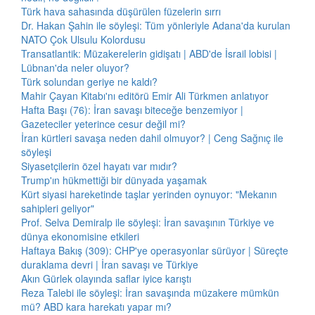
Türk hava sahasında düşürülen füzelerin sırrı
Dr. Hakan Şahin ile söyleşi: Tüm yönleriyle Adana'da kurulan
NATO Çok Ulsulu Kolordusu
Transatlantik: Müzakerelerin gidişatı | ABD'de İsrail lobisi |
Lübnan'da neler oluyor?
Türk solundan geriye ne kaldı?
Mahir Çayan Kitabı'nı editörü Emir Ali Türkmen anlatıyor
Hafta Başı (76): İran savaşı biteceğe benzemiyor |
Gazeteciler yeterince cesur değil mi?
İran kürtleri savaşa neden dahil olmuyor? | Ceng Sağnıç ile
söyleşi
Siyasetçilerin özel hayatı var mıdır?
Trump'ın hükmettiği bir dünyada yaşamak
Kürt siyasi hareketinde taşlar yerinden oynuyor: "Mekanın
sahipleri geliyor"
Prof. Selva Demiralp ile söyleşi: İran savaşının Türkiye ve
dünya ekonomisine etkileri
Haftaya Bakış (309): CHP'ye operasyonlar sürüyor | Süreçte
duraklama devri | İran savaşı ve Türkiye
Akın Gürlek olayında saflar iyice karıştı
Reza Talebi ile söyleşi: İran savaşında müzakere mümkün
mü? ABD kara harekatı yapar mı?