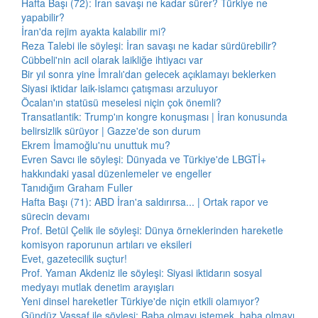
Hafta Başı (72): İran savaşı ne kadar sürer? Türkiye ne
yapabilir?
İran'da rejim ayakta kalabilir mi?
Reza Talebi ile söyleşi: İran savaşı ne kadar sürdürebilir?
Cübbeli'nin acil olarak laikliğe ihtiyacı var
Bir yıl sonra yine İmralı'dan gelecek açıklamayı beklerken
Siyasi iktidar laik-islamcı çatışması arzuluyor
Öcalan'ın statüsü meselesi niçin çok önemli?
Transatlantik: Trump'ın kongre konuşması | İran konusunda
belirsizlik sürüyor | Gazze'de son durum
Ekrem İmamoğlu'nu unuttuk mu?
Evren Savcı ile söyleşi: Dünyada ve Türkiye'de LBGTİ+
hakkındaki yasal düzenlemeler ve engeller
Tanıdığım Graham Fuller
Hafta Başı (71): ABD İran'a saldırırsa... | Ortak rapor ve
sürecin devamı
Prof. Betül Çelik ile söyleşi: Dünya örneklerinden hareketle
komisyon raporunun artıları ve eksileri
Evet, gazetecilik suçtur!
Prof. Yaman Akdeniz ile söyleşi: Siyasi iktidarın sosyal
medyayı mutlak denetim arayışları
Yeni dinsel hareketler Türkiye'de niçin etkili olamıyor?
Gündüz Vassaf ile söyleşi: Baba olmayı istemek, baba olmayı