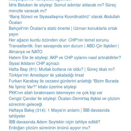
İdris Baluken ile söyleşi: Somut adımlar atılacak mı? Süreç
menzile varacak mı?
“Barış Süreci ve Siyasallaşma Koordinatörü” olarak Abdullah
Öcalan
Bahçeli'nin Öcalan'a statü önerisi | Uzman konuklarla ortak
yayın
Her ağacın kurdu özünden olur: CHP'nin temel sorunu
Transatlantik: İran savaşında son durum | ABD-Çin ilişkileri |
Almanya ve NATO
Hatem Ete ile söyleşi: AKP ve CHP oylarını nasıl artırabilirler?
Siyasi iktidarın CHP açmazı
Hafta Başı (81): Mutlak butlana ne oldu? | Süreç tıkalı mı?
Türkiye'nin Amedspor ile yakaladığı fırsat
Furkan Karabay ile cezaevi günlerini anlattığı "Bizim Burada
Ne İşimiz Var?" kitabı üzerine söyleşi
PKK'nın silah bırakmasını istemeyen ne çok kişi var
Cengiz Çandar ile söyleşi: Öcalan-Demirtaş ilişkisi ve çözüm
sürecinin geleceği
Haftaya Bakış (314): 1 Mayıs'ın anlamı | İBB davasında
tahliyeler
İBB davasında Adem Soytekin niçin tahliye edildi?
Erdoğan çözüm sürecinin önünü açıyor mu?