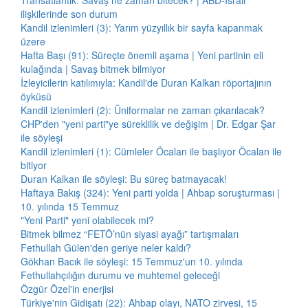
Transatlantik: Savaş ne zaman bitecek? | ABD-İsrail
ilişkilerinde son durum
Kandil izlenimleri (3): Yarım yüzyıllık bir sayfa kapanmak
üzere
Hafta Başı (91): Süreçte önemli aşama | Yeni partinin eli
kulağında | Savaş bitmek bilmiyor
İzleyicilerin katılımıyla: Kandil'de Duran Kalkan röportajının
öyküsü
Kandil izlenimleri (2): Üniformalar ne zaman çıkarılacak?
CHP'den "yeni parti"ye süreklilik ve değişim | Dr. Edgar Şar
ile söyleşi
Kandil izlenimleri (1): Cümleler Öcalan ile başlıyor Öcalan ile
bitiyor
Duran Kalkan ile söyleşi: Bu süreç batmayacak!
Haftaya Bakış (324): Yeni parti yolda | Ahbap soruşturması |
10. yılında 15 Temmuz
"Yeni Parti" yeni olabilecek mi?
Bitmek bilmez “FETÖ’nün siyasi ayağı” tartışmaları
Fethullah Gülen'den geriye neler kaldı?
Gökhan Bacık ile söyleşi: 15 Temmuz'un 10. yılında
Fethullahçılığın durumu ve muhtemel geleceği
Özgür Özel'in enerjisi
Türkiye'nin Gidişatı (22): Ahbap olayı, NATO zirvesi, 15