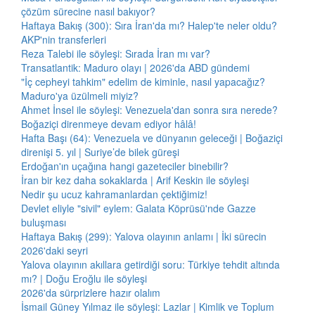
çözüm sürecine nasıl bakıyor?
Haftaya Bakış (300): Sıra İran'da mı? Halep'te neler oldu?
AKP'nin transferleri
Reza Talebi ile söyleşi: Sırada İran mı var?
Transatlantik: Maduro olayı | 2026'da ABD gündemi
"İç cepheyi tahkim" edelim de kiminle, nasıl yapacağız?
Maduro'ya üzülmeli miyiz?
Ahmet İnsel ile söyleşi: Venezuela'dan sonra sıra nerede?
Boğaziçi direnmeye devam ediyor hâlâ!
Hafta Başı (64): Venezuela ve dünyanın geleceği | Boğaziçi
direnişi 5. yıl | Suriye’de bilek güreşi
Erdoğan'ın uçağına hangi gazeteciler binebilir?
İran bir kez daha sokaklarda | Arif Keskin ile söyleşi
Nedir şu ucuz kahramanlardan çektiğimiz!
Devlet eliyle "sivil" eylem: Galata Köprüsü'nde Gazze
buluşması
Haftaya Bakış (299): Yalova olayının anlamı | İki sürecin
2026'daki seyri
Yalova olayının akıllara getirdiği soru: Türkiye tehdit altında
mı? | Doğu Eroğlu ile söyleşi
2026'da sürprizlere hazır olalım
İsmail Güney Yılmaz ile söyleşi: Lazlar | Kimlik ve Toplum