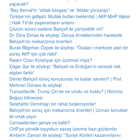
yapacak?
"Bay Kemal"in "ahlak kavgası" ve "iktidar yürüyüşü"
Türkiye'nin gidişatı: Mutlak butlan beklentisi | AKP-MHP ilişkisi
| Halk TV'de yaşananların anlamı
Çözüm süreci sadece Bahçeli ile yürüyebilir mi?
Dr. Esra Elmas ile söyleşi: Dünya örneklerinden hareketle
Bahçeli'nin mekanizma önerileri
Burak Bilgehan Özpek ile söyleşi: "Öcalan’ı merkeze alan bir
süreç AKP için çok riskli"
Rasim Ozan Kütahyalı için üzülmeli miyiz?
Edgar Şar ile söyleşi: "Bahçeli ve Erdoğan'ın süreçte risk
algıları farklı"
Devlet Bahçeli süreç konusunda ne kadar samimi? | Prof.
Mehmet Gürses ile söyleşi
Transatlantik: Trump Çin'de ne umdu ne buldu? | Hürmüz
Boğazı bilmecesi
Selahattin Demirtaş'ı bir rahat bırakmıyorlar!
Bahçeli'nin süreç için mekanizma önerileri | Uzman konuklar
ile ortak yayın
Cemaatlerden geriye ne kaldı?
CHP'ye yönelik topyekun savaş üzerine bazı gözlemler
Amberin Zaman ile söyleşi: "Suriye Kürtleri kazanımlarını