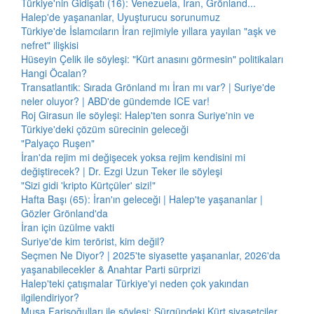
Türkiye'nin Gidişatı (16): Venezuela, İran, Grönland...
Halep'de yaşananlar, Uyuşturucu sorunumuz
Türkiye'de İslamcıların İran rejimiyle yıllara yayılan "aşk ve
nefret" ilişkisi
Hüseyin Çelik ile söyleşi: "Kürt anasını görmesin" politikaları
Hangi Öcalan?
Transatlantik: Sırada Grönland mı İran mı var? | Suriye'de
neler oluyor? | ABD'de gündemde ICE var!
Roj Girasun ile söyleşi: Halep'ten sonra Suriye'nin ve
Türkiye'deki çözüm sürecinin geleceği
"Palyaço Ruşen"
İran'da rejim mi değişecek yoksa rejim kendisini mi
değiştirecek? | Dr. Ezgi Uzun Teker ile söyleşi
"Sizi gidi 'kripto Kürtçüler' sizi!"
Hafta Başı (65): İran'ın geleceği | Halep'te yaşananlar |
Gözler Grönland'da
İran için üzülme vakti
Suriye'de kim terörist, kim değil?
Seçmen Ne Diyor? | 2025'te siyasette yaşananlar, 2026'da
yaşanabilecekler & Anahtar Parti sürprizi
Halep'teki çatışmalar Türkiye'yi neden çok yakından
ilgilendiriyor?
Musa Farisoğulları ile söyleşi: Sürgündeki Kürt siyasetçiler