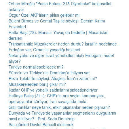
Orhan Miroğlu "Posta Kutusu 213 Diyarbakır" belgeselini
anlatıyor
Özgür Özel AKP'lilerin aklını çelebilir mi
Bülent Bilmez ve Cemal Taş ile söyleşi: Dersim Kırımı
Envanteri
Hafta Başı (78): Mansur Yavaş da hedefte | Macaristan
dersleri
Transatlantik: Müzakereler neden durdu? İsrail’in hedefinde
Erdoğan var, Orban’ın yaşadığı hezimet
Netanyahu ve diğer İsrail yöneticileri niçin Erdoğan'ı hedef
alıyor?
Türkiye normalleşebilecek mi?
Sürecin ve Türkiye'nin Demirtaş'a ihtiyacı var
Reza Talebi ile söyleşi: Ateşkes İran'ın zaferi mi?
Müzakerelerden barış çıkar mı?
İktidar CHP'ye yönelik saldırılarını şiddetlendiriyor
Haftaya Bakış (311): CHP'nin ara seçim kampanyası,
operasyonlar sürüyor, İran savaşında mola
Gizli tanıklar neye tanık, etkin pişmanlar neden pişman?
Dünyada ve Türkiye'de yaşananlar seçmenlerin duygularını
nasıl etkiliyor? | Prof. Seda Demiralp
Salı günleri Devlet Bahçeli dinlemek