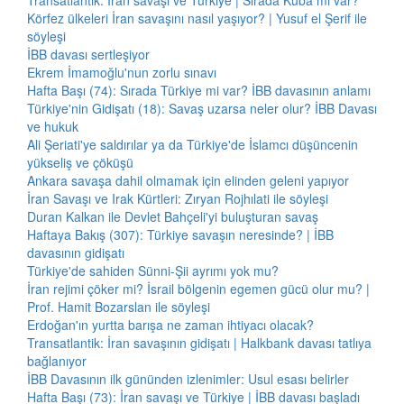
Transatlantik: İran savaşı ve Türkiye | Sırada Küba mı var?
Körfez ülkeleri İran savaşını nasıl yaşıyor? | Yusuf el Şerif ile
söyleşi
İBB davası sertleşiyor
Ekrem İmamoğlu'nun zorlu sınavı
Hafta Başı (74): Sırada Türkiye mi var? İBB davasının anlamı
Türkiye'nin Gidişatı (18): Savaş uzarsa neler olur? İBB Davası
ve hukuk
Ali Şeriati'ye saldırılar ya da Türkiye'de İslamcı düşüncenin
yükseliş ve çöküşü
Ankara savaşa dahil olmamak için elinden geleni yapıyor
İran Savaşı ve Irak Kürtleri: Zıryan Rojhılati ile söyleşi
Duran Kalkan ile Devlet Bahçeli'yi buluşturan savaş
Haftaya Bakış (307): Türkiye savaşın neresinde? | İBB
davasının gidişatı
Türkiye'de sahiden Sünni-Şii ayrımı yok mu?
İran rejimi çöker mi? İsrail bölgenin egemen gücü olur mu? |
Prof. Hamit Bozarslan ile söyleşi
Erdoğan'ın yurtta barışa ne zaman ihtiyacı olacak?
Transatlantik: İran savaşının gidişatı | Halkbank davası tatlıya
bağlanıyor
İBB Davasının ilk gününden izlenimler: Usul esası belirler
Hafta Başı (73): İran savaşı ve Türkiye | İBB davası başladı