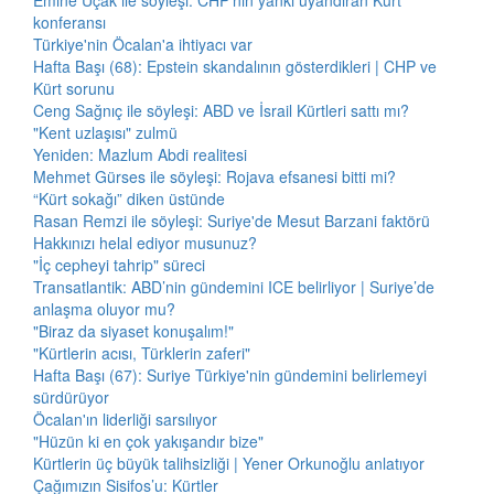
Emine Uçak ile söyleşi: CHP'nin yankı uyandıran Kürt
konferansı
Türkiye'nin Öcalan'a ihtiyacı var
Hafta Başı (68): Epstein skandalının gösterdikleri | CHP ve
Kürt sorunu
Ceng Sağnıç ile söyleşi: ABD ve İsrail Kürtleri sattı mı?
"Kent uzlaşısı" zulmü
Yeniden: Mazlum Abdi realitesi
Mehmet Gürses ile söyleşi: Rojava efsanesi bitti mi?
“Kürt sokağı” diken üstünde
Rasan Remzi ile söyleşi: Suriye'de Mesut Barzani faktörü
Hakkınızı helal ediyor musunuz?
"İç cepheyi tahrip" süreci
Transatlantik: ABD’nin gündemini ICE belirliyor | Suriye’de
anlaşma oluyor mu?
"Biraz da siyaset konuşalım!"
"Kürtlerin acısı, Türklerin zaferi"
Hafta Başı (67): Suriye Türkiye'nin gündemini belirlemeyi
sürdürüyor
Öcalan'ın liderliği sarsılıyor
"Hüzün ki en çok yakışandır bize"
Kürtlerin üç büyük talihsizliği | Yener Orkunoğlu anlatıyor
Çağımızın Sisifos’u: Kürtler