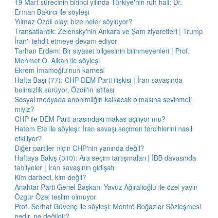
19 Mart sürecinin birinci yılında Türkiye'nin ruh hali: Dr.
Erman Bakırcı ile söyleşi
Yılmaz Özdil olayı bize neler söylüyor?
Transatlantik: Zelensky'nin Ankara ve Şam ziyaretleri | Trump
İran'ı tehdit etmeye devam ediyor
Tarhan Erdem: Bir siyaset bilgesinin bilinmeyenleri | Prof.
Mehmet Ö. Alkan ile söyleşi
Ekrem İmamoğlu'nun karnesi
Hafta Başı (77): CHP-DEM Parti ilişkisi | İran savaşında
belirsizlik sürüyor, Özdil'in istifası
Sosyal medyada anonimliğin kalkacak olmasına sevinmeli
miyiz?
CHP ile DEM Parti arasındaki makas açılıyor mu?
Hatem Ete ile söyleşi: İran savaşı seçmen tercihlerini nasıl
etkiliyor?
Diğer partiler niçin CHP'nin yanında değil?
Haftaya Bakış (310): Ara seçim tartışmaları | İBB davasında
tahliyeler | İran savaşının gidişatı
Kim darbeci, kim değil?
Anahtar Parti Genel Başkanı Yavuz Ağıralioğlu ile özel yayın
Özgür Özel teslim olmuyor
Prof. Serhat Güvenç ile söyleşi: Montrö Boğazlar Sözleşmesi
nedir, ne değildir?