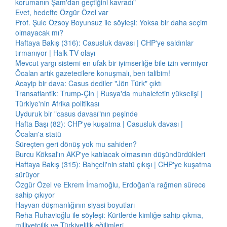
korumanın Şam'dan geçtiğini kavradı"
Evet, hedefte Özgür Özel var
Prof. Şule Özsoy Boyunsuz ile söyleşi: Yoksa bir daha seçim
olmayacak mı?
Haftaya Bakış (316): Casusluk davası | CHP'ye saldırılar
tırmanıyor | Halk TV olayı
Mevcut yargı sistemi en ufak bir iyimserliğe bile izin vermiyor
Öcalan artık gazetecilere konuşmalı, ben talibim!
Acayip bir dava: Casus dediler "Jön Türk" çıktı
Transatlantik: Trump-Çin | Rusya'da muhalefetin yükselişi |
Türkiye'nin Afrika politikası
Uyduruk bir "casus davası"nın peşinde
Hafta Başı (82): CHP'ye kuşatma | Casusluk davası |
Öcalan'a statü
Süreçten geri dönüş yok mu sahiden?
Burcu Köksal'ın AKP'ye katılacak olmasının düşündürdükleri
Haftaya Bakış (315): Bahçeli'nin statü çıkışı | CHP'ye kuşatma
sürüyor
Özgür Özel ve Ekrem İmamoğlu, Erdoğan'a rağmen sürece
sahip çıkıyor
Hayvan düşmanlığının siyasi boyutları
Reha Ruhavioğlu ile söyleşi: Kürtlerde kimliğe sahip çıkma,
milliyetçilik ve Türkiyelilik eğilimleri