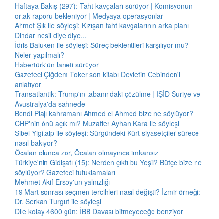
Haftaya Bakış (297): Taht kavgaları sürüyor | Komisyonun
ortak raporu bekleniyor | Medyaya operasyonlar
Ahmet Şık ile söyleşi: Kızışan taht kavgalarının arka planı
Dindar nesil diye diye...
İdris Baluken ile söyleşi: Süreç beklentileri karşılıyor mu?
Neler yapılmalı?
Habertürk'ün laneti sürüyor
Gazeteci Çiğdem Toker son kitabı Devletin Cebinden'i
anlatıyor
Transatlantik: Trump'ın tabanındaki çözülme | IŞİD Suriye ve
Avustralya'da sahnede
Bondi Plajı kahramanı Ahmed el Ahmed bize ne söylüyor?
CHP'nin önü açık mı? Muzaffer Ayhan Kara ile söyleşi
Sibel Yiğitalp ile söyleşi: Sürgündeki Kürt siyasetçiler sürece
nasıl bakıyor?
Öcalan olunca zor, Öcalan olmayınca imkansız
Türkiye'nin Gidişatı (15): Nerden çıktı bu Yeşil? Bütçe bize ne
söylüyor? Gazeteci tutuklamaları
Mehmet Akif Ersoy'un yalnızlığı
19 Mart sonrası seçmen tercihleri nasıl değişti? İzmir örneği:
Dr. Serkan Turgut ile söyleşi
Dile kolay 4600 gün: İBB Davası bitmeyeceğe benziyor