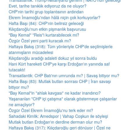
Transatlantik: Trump-Netanyahu gerilimi | NATO'nun geleceği
Evet, tarihe tanıklık ediyoruz da ne oluyor?
CHP'nin tarihi grup toplantısının ardından
Ekrem İmamoğlu'ndan hâlâ niçin çok korkuyorlar?
Hafta Başı (84): CHP'nin belirsiz geleceği
Kılıçdaroğlu'nun etkin pişmanlık başvurusu
"Bay Kemal" "Reis"i kurtarabilecek mi?
Özgür Özel yeni parti kuracak mı?
Haftaya Bakış (318): Tüm yönleriyle CHP'de seçilmişlerle
atanmışların mücadelesi
Kılıçdaroğlu aradığı adaleti dokuz yıl sonra buldu
Hani Kürt hareketi CHP'ye karşı Erdoğan'ın yanında saf
tutacaktı!
Transatlantik: CHP Batı'nın umrunda mı? | Savaş bitiyor mu?
Hafta Başı (83): Mutlak butlan sonrası CHP | İran savaşı
bitiyor mu?
"Bay Kemal"in "ahlak kavgası" ne kadar inandırıcı?
Yaşananları "CHP içi çatışma" olarak göstermeye çalışanlar
ne amaçlıyor?
Özgür Özel Ekrem İmamoğlu'nu terk eder mi?
Sahadaki Kimlik: Amedspor | Vahap Coşkun ile söyleşi
Mutlak butlan Erdoğan'ın derdine derman olur mu?
Haftaya Bakış (317): Kılıçdaroğlu geri dönüyor | Özel ne