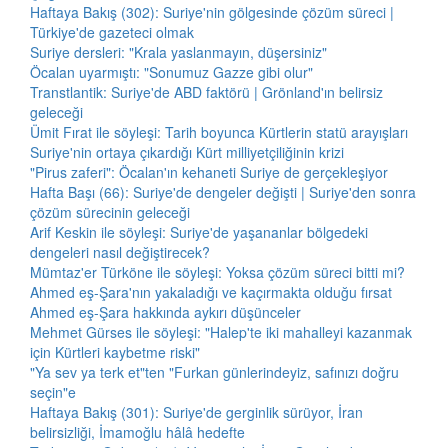
Haftaya Bakış (302): Suriye'nin gölgesinde çözüm süreci |
Türkiye'de gazeteci olmak
Suriye dersleri: "Krala yaslanmayın, düşersiniz"
Öcalan uyarmıştı: "Sonumuz Gazze gibi olur"
Transtlantik: Suriye'de ABD faktörü | Grönland'ın belirsiz
geleceği
Ümit Fırat ile söyleşi: Tarih boyunca Kürtlerin statü arayışları
Suriye'nin ortaya çıkardığı Kürt milliyetçiliğinin krizi
"Pirus zaferi": Öcalan'ın kehaneti Suriye de gerçekleşiyor
Hafta Başı (66): Suriye'de dengeler değişti | Suriye'den sonra
çözüm sürecinin geleceği
Arif Keskin ile söyleşi: Suriye'de yaşananlar bölgedeki
dengeleri nasıl değiştirecek?
Mümtaz'er Türköne ile söyleşi: Yoksa çözüm süreci bitti mi?
Ahmed eş-Şara'nın yakaladığı ve kaçırmakta olduğu fırsat
Ahmed eş-Şara hakkında aykırı düşünceler
Mehmet Gürses ile söyleşi: "Halep'te iki mahalleyi kazanmak
için Kürtleri kaybetme riski"
"Ya sev ya terk et"ten "Furkan günlerindeyiz, safınızı doğru
seçin"e
Haftaya Bakış (301): Suriye'de gerginlik sürüyor, İran
belirsizliği, İmamoğlu hâlâ hedefte