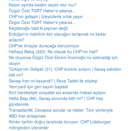
Kasım ayında baskın seçim olur mu?
Özgür Özel TGRT Haber'e çıkarsa...
CHP'nin gidişatı | İzleyicilerle ortak yayın
Özgür Özel TGRT Haber'e çıkarsa...
Kılıçdaroğlu tabii ki pişman değil
Erdoğan'ın halefinin kim olacağını tartışmak ne kadar
anlamlı?
CHP'de ihraçlar duracağa benzemiyor
Haftaya Bakış (320): Ne olacak bu CHP'nin hali?
Ne oluyorsa Özgür Özel Ekrem İmamoğlu'nu satmadığı için
oluyor
Türkiye'nin Gidişatı (21): CHP krizinin anlamı | Savaş sahiden
bitti mi?
Savaşı İran mı kazandı? | Reza Talebi ile söyleşi
Yeni parti için geri sayım başladı
Kürt hareketiyle sosyalist sol arasında makas açılıyor
Hafta Başı (86): Savaş sonunda bitti mi? | CHP hep
gündemde
Transatlantik: Cevapsız sorular ve riskler: Tüm yönleriyle
ABD-İran anlaşması
Kimler tarihin doğru tarafında duruyor: CHP Lüleburgaz
mitinginden izlenimler