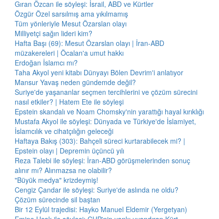
Gıran Özcan ile söyleşi: İsrail, ABD ve Kürtler
Özgür Özel sarsılmış ama yıkılmamış
Tüm yönleriyle Mesut Özarslan olayı
Milliyetçi sağın lideri kim?
Hafta Başı (69): Mesut Özarslan olayı | İran-ABD
müzakereleri | Öcalan'a umut hakkı
Erdoğan İslamcı mı?
Taha Akyol yeni kitabı Dünyayı Bölen Devrim'i anlatıyor
Mansur Yavaş neden gündemde değil?
Suriye'de yaşananlar seçmen tercihlerini ve çözüm sürecini
nasıl etkiler? | Hatem Ete ile söyleşi
Epstein skandalı ve Noam Chomsky'nin yarattığı hayal kırıklığı
Mustafa Akyol ile söyleşi: Dünyada ve Türkiye'de İslamiyet,
İslamcılık ve cihatçılığın geleceği
Haftaya Bakış (303): Bahçeli süreci kurtarabilecek mi? |
Epstein olayı | Depremin üçüncü yılı
Reza Talebi ile söyleşi: İran-ABD görüşmelerinden sonuç
alınır mı? Alınmazsa ne olabilir?
"Büyük medya" krizdeymiş!
Cengiz Çandar ile söyleşi: Suriye'de aslında ne oldu?
Çözüm sürecinde sil baştan
Bir 12 Eylül trajedisi: Hayko Manuel Eldemir (Yergetyan)