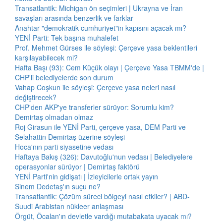
Transatlantik: Michigan ön seçimleri | Ukrayna ve İran
savaşları arasında benzerlik ve farklar
Anahtar "demokratik cumhuriyet"in kapısını açacak mı?
YENİ Parti: Tek başına muhalefet
Prof. Mehmet Gürses ile söyleşi: Çerçeve yasa beklentileri
karşılayabilecek mi?
Hafta Başı (93): Cem Küçük olayı | Çerçeve Yasa TBMM'de |
CHP'li belediyelerde son durum
Vahap Coşkun ile söyleşi: Çerçeve yasa neleri nasıl
değiştirecek?
CHP'den AKP'ye transferler sürüyor: Sorumlu kim?
Demirtaş olmadan olmaz
Roj Girasun ile YENİ Parti, çerçeve yasa, DEM Parti ve
Selahattin Demirtaş üzerine söyleşi
Hoca'nın parti siyasetine vedası
Haftaya Bakış (326): Davutoğlu'nun vedası | Belediyelere
operasyonlar sürüyor | Demirtaş faktörü
YENİ Parti'nin gidişatı | İzleyicilerle ortak yayın
Sinem Dedetaş'ın suçu ne?
Transatlantik: Çözüm süreci bölgeyi nasıl etkiler? | ABD-
Suudi Arabistan nükleer anlaşması
Örgüt, Öcalan'ın devletle vardığı mutabakata uyacak mı?