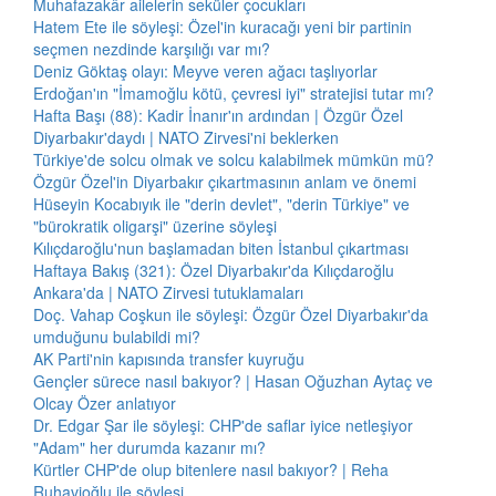
Muhafazakâr ailelerin seküler çocukları
Hatem Ete ile söyleşi: Özel'in kuracağı yeni bir partinin
seçmen nezdinde karşılığı var mı?
Deniz Göktaş olayı: Meyve veren ağacı taşlıyorlar
Erdoğan'ın "İmamoğlu kötü, çevresi iyi" stratejisi tutar mı?
Hafta Başı (88): Kadir İnanır'ın ardından | Özgür Özel
Diyarbakır'daydı | NATO Zirvesi'ni beklerken
Türkiye'de solcu olmak ve solcu kalabilmek mümkün mü?
Özgür Özel'in Diyarbakır çıkartmasının anlam ve önemi
Hüseyin Kocabıyık ile "derin devlet", "derin Türkiye" ve
"bürokratik oligarşi" üzerine söyleşi
Kılıçdaroğlu'nun başlamadan biten İstanbul çıkartması
Haftaya Bakış (321): Özel Diyarbakır'da Kılıçdaroğlu
Ankara'da | NATO Zirvesi tutuklamaları
Doç. Vahap Coşkun ile söyleşi: Özgür Özel Diyarbakır'da
umduğunu bulabildi mi?
AK Parti'nin kapısında transfer kuyruğu
Gençler sürece nasıl bakıyor? | Hasan Oğuzhan Aytaç ve
Olcay Özer anlatıyor
Dr. Edgar Şar ile söyleşi: CHP'de saflar iyice netleşiyor
"Adam" her durumda kazanır mı?
Kürtler CHP'de olup bitenlere nasıl bakıyor? | Reha
Ruhavioğlu ile söyleşi