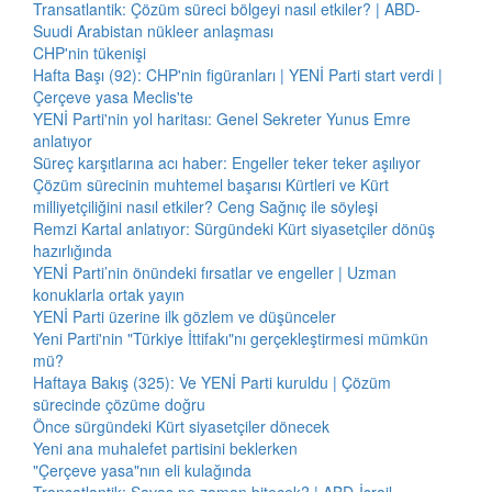
Transatlantik: Çözüm süreci bölgeyi nasıl etkiler? | ABD-
Suudi Arabistan nükleer anlaşması
CHP'nin tükenişi
Hafta Başı (92): CHP'nin figüranları | YENİ Parti start verdi |
Çerçeve yasa Meclis'te
YENİ Parti'nin yol haritası: Genel Sekreter Yunus Emre
anlatıyor
Süreç karşıtlarına acı haber: Engeller teker teker aşılıyor
Çözüm sürecinin muhtemel başarısı Kürtleri ve Kürt
milliyetçiliğini nasıl etkiler? Ceng Sağnıç ile söyleşi
Remzi Kartal anlatıyor: Sürgündeki Kürt siyasetçiler dönüş
hazırlığında
YENİ Parti’nin önündeki fırsatlar ve engeller | Uzman
konuklarla ortak yayın
YENİ Parti üzerine ilk gözlem ve düşünceler
Yeni Parti'nin "Türkiye İttifakı"nı gerçekleştirmesi mümkün
mü?
Haftaya Bakış (325): Ve YENİ Parti kuruldu | Çözüm
sürecinde çözüme doğru
Önce sürgündeki Kürt siyasetçiler dönecek
Yeni ana muhalefet partisini beklerken
"Çerçeve yasa"nın eli kulağında