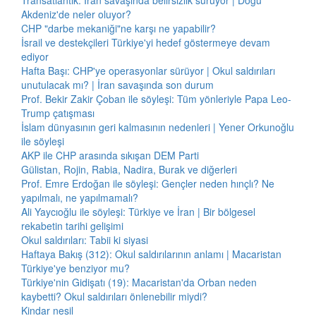
Transatlantik: İran savaşında belirsizlik sürüyor | Doğu
Akdeniz'de neler oluyor?
CHP "darbe mekaniği"ne karşı ne yapabilir?
İsrail ve destekçileri Türkiye'yi hedef göstermeye devam
ediyor
Hafta Başı: CHP'ye operasyonlar sürüyor | Okul saldırıları
unutulacak mı? | İran savaşında son durum
Prof. Bekir Zakir Çoban ile söyleşi: Tüm yönleriyle Papa Leo-
Trump çatışması
İslam dünyasının geri kalmasının nedenleri | Yener Orkunoğlu
ile söyleşi
AKP ile CHP arasında sıkışan DEM Parti
Gülistan, Rojin, Rabia, Nadira, Burak ve diğerleri
Prof. Emre Erdoğan ile söyleşi: Gençler neden hınçlı? Ne
yapılmalı, ne yapılmamalı?
Ali Yaycıoğlu ile söyleşi: Türkiye ve İran | Bir bölgesel
rekabetin tarihi gelişimi
Okul saldırıları: Tabii ki siyasi
Haftaya Bakış (312): Okul saldırılarının anlamı | Macaristan
Türkiye'ye benziyor mu?
Türkiye'nin Gidişatı (19): Macaristan'da Orban neden
kaybetti? Okul saldırıları önlenebilir miydi?
Kindar nesil