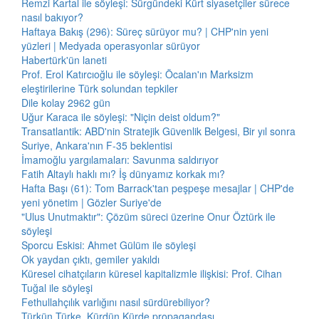
Remzi Kartal ile söyleşi: Sürgündeki Kürt siyasetçiler sürece
nasıl bakıyor?
Haftaya Bakış (296): Süreç sürüyor mu? | CHP'nin yeni
yüzleri | Medyada operasyonlar sürüyor
Habertürk'ün laneti
Prof. Erol Katırcıoğlu ile söyleşi: Öcalan'ın Marksizm
eleştirilerine Türk solundan tepkiler
Dile kolay 2962 gün
Uğur Karaca ile söyleşi: "Niçin deist oldum?"
Transatlantik: ABD'nin Stratejik Güvenlik Belgesi, Bir yıl sonra
Suriye, Ankara'nın F-35 beklentisi
İmamoğlu yargılamaları: Savunma saldırıyor
Fatih Altaylı haklı mı? İş dünyamız korkak mı?
Hafta Başı (61): Tom Barrack'tan peşpeşe mesajlar | CHP'de
yeni yönetim | Gözler Suriye'de
"Ulus Unutmaktır": Çözüm süreci üzerine Onur Öztürk ile
söyleşi
Sporcu Eskisi: Ahmet Gülüm ile söyleşi
Ok yaydan çıktı, gemiler yakıldı
Küresel cihatçıların küresel kapitalizmle ilişkisi: Prof. Cihan
Tuğal ile söyleşi
Fethullahçılık varlığını nasıl sürdürebiliyor?
Türkün Türke, Kürdün Kürde propagandası