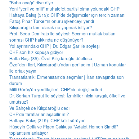
"Baba ocağı" diye diye...
Yeni "yerli ve milli" muhalefet partisi olma yolundaki CHP
Haftaya Bakış (319): CHP’de değişimciler için tercih zamanı
Fatoş Pınar Türker'in onuru işkenceyi yendi
Kılıçdaroğlu tam olarak ne yapmak istiyor?
Prof. Seda Demiralp ile söyleşi: Seçmen mutlak butlan
sonrası CHP hakkında ne düşünüyor?
Yol ayrımındaki CHP | Dr. Edgar Şar ile söyleşi
CHP son hız kopuşa gidiyor
Hafta Başı (85): Özel-Kılıçdaroğlu düellosu
Özel'den ileri, Kılıçdaroğlu'ndan geri adım | Uzman konuklar
ile ortak yayın
Transatlantik: Ermenistan'da seçimler | İran savaşında son
durum
Milli Görüş'ün yenilikçileri, CHP'nin değişimcileri
Dr. Serkan Turgut ile söyleşi: İzmirliler niçin kaygılı, öfkeli ve
umutsuz?
Ve Bahçeli de Kılıçdaroğlu dedi
CHP'de taraflar anlaşabilir mi?
Haftaya Bakış (319): CHP krizi sürüyor
Hüseyin Çelik ve Figen Çalıkuşu "Adalet Hemen Şimdi!"
toplantısını anlatıyor