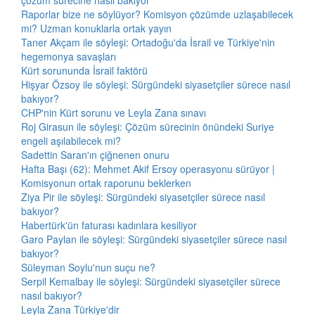
çözüm sürecine nasıl bakıyor
Raporlar bize ne söylüyor? Komisyon çözümde uzlaşabilecek
mi? Uzman konuklarla ortak yayın
Taner Akçam ile söyleşi: Ortadoğu'da İsrail ve Türkiye'nin
hegemonya savaşları
Kürt sorununda İsrail faktörü
Hişyar Özsoy ile söyleşi: Sürgündeki siyasetçiler sürece nasıl
bakıyor?
CHP'nin Kürt sorunu ve Leyla Zana sınavı
Roj Girasun ile söyleşi: Çözüm sürecinin önündeki Suriye
engeli aşılabilecek mi?
Sadettin Saran'ın çiğnenen onuru
Hafta Başı (62): Mehmet Akif Ersoy operasyonu sürüyor |
Komisyonun ortak raporunu beklerken
Ziya Pir ile söyleşi: Sürgündeki siyasetçiler sürece nasıl
bakıyor?
Habertürk'ün faturası kadınlara kesiliyor
Garo Paylan ile söyleşi: Sürgündeki siyasetçiler sürece nasıl
bakıyor?
Süleyman Soylu'nun suçu ne?
Serpil Kemalbay ile söyleşi: Sürgündeki siyasetçiler sürece
nasıl bakıyor?
Leyla Zana Türkiye'dir