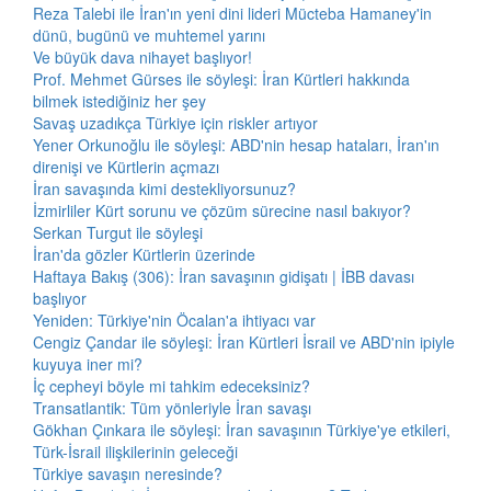
Reza Talebi ile İran'ın yeni dini lideri Mücteba Hamaney'in
dünü, bugünü ve muhtemel yarını
Ve büyük dava nihayet başlıyor!
Prof. Mehmet Gürses ile söyleşi: İran Kürtleri hakkında
bilmek istediğiniz her şey
Savaş uzadıkça Türkiye için riskler artıyor
Yener Orkunoğlu ile söyleşi: ABD'nin hesap hataları, İran'ın
direnişi ve Kürtlerin açmazı
İran savaşında kimi destekliyorsunuz?
İzmirliler Kürt sorunu ve çözüm sürecine nasıl bakıyor?
Serkan Turgut ile söyleşi
İran'da gözler Kürtlerin üzerinde
Haftaya Bakış (306): İran savaşının gidişatı | İBB davası
başlıyor
Yeniden: Türkiye'nin Öcalan'a ihtiyacı var
Cengiz Çandar ile söyleşi: İran Kürtleri İsrail ve ABD'nin ipiyle
kuyuya iner mi?
İç cepheyi böyle mi tahkim edeceksiniz?
Transatlantik: Tüm yönleriyle İran savaşı
Gökhan Çınkara ile söyleşi: İran savaşının Türkiye'ye etkileri,
Türk-İsrail ilişkilerinin geleceği
Türkiye savaşın neresinde?