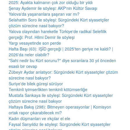
2025: Ayakta kalmanın çok zor olduğu bir yıldı
Şenay Aydemir ile söyleşi: AKP'nin Kültür Savaşı
Yalova'da yaşananlara şaşıran var mı?
Selahattin Soro ile söyleşi: Sürgündeki Kürt siyasetçiler
çözüm sürecine nasıl bakıyor?
Yalova olayından hareketle Türkiye'de radikal Selefilik
gerçeği: Prof. Hilmi Demir ile söyleşi
Yargı vesayetinde son perde
Hafta Başı (63): IŞİD gerçeği | 2025'ten geriye ne kaldı? |
2026'da neler olabilir?
"Sahi nedir bu Kürt sorunu?" diye soranlara 30 yıl önceden
esaslı bir cevap
Zübeyir Aydar anlatıyor: Sürgündeki Kürt siyasetçiler çözüm
sürecine nasıl bakıyor?
Suriye'de bilek güreşi sürüyor
Temkinli iyimserlikten temkinli kötümserliğe
Mustafa Sarıkaya ile söyleşi: Sürgündeki Kürt siyasetçiler
çözüm sürecine nasıl bakıyor
Haftaya Bakış (298): Bitmeyen operasyonlar | Komisyon
ortak rapor çıkarabilecek mi?
Kadın düşmanları ve ırkçılar el ele
Faysal Sarıyıldız ile söyleşi: Sürgündeki Kürt siyasetçiler