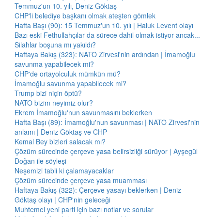
Temmuz'un 10. yılı, Deniz Göktaş
CHP'li belediye başkanı olmak ateşten gömlek
Hafta Başı (90): 15 Temmuz'un 10. yılı | Haluk Levent olayı
Bazı eski Fethullahçılar da sürece dahil olmak istiyor ancak...
Silahlar boşuna mı yakıldı?
Haftaya Bakış (323): NATO Zirvesi'nin ardından | İmamoğlu
savunma yapabilecek mi?
CHP'de ortayolculuk mümkün mü?
İmamoğlu savunma yapabilecek mi?
Trump bizi niçin öptü?
NATO bizim neyimiz olur?
Ekrem İmamoğlu'nun savunmasını beklerken
Hafta Başı (89): İmamoğlu'nun savunması | NATO Zirvesi'nin
anlamı | Deniz Göktaş ve CHP
Kemal Bey bizleri salacak mı?
Çözüm sürecinde çerçeve yasa belirsizliği sürüyor | Ayşegül
Doğan ile söyleşi
Neşemizi tabii ki çalamayacaklar
Çözüm sürecinde çerçeve yasa muamması
Haftaya Bakış (322): Çerçeve yasayı beklerken | Deniz
Göktaş olayı | CHP'nin geleceği
Muhtemel yeni parti için bazı notlar ve sorular