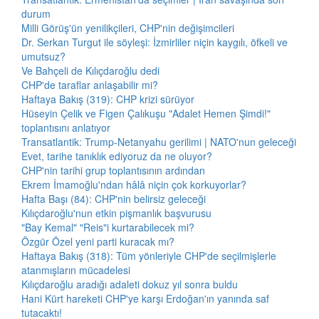
durum
Milli Görüş'ün yenilikçileri, CHP'nin değişimcileri
Dr. Serkan Turgut ile söyleşi: İzmirliler niçin kaygılı, öfkeli ve
umutsuz?
Ve Bahçeli de Kılıçdaroğlu dedi
CHP'de taraflar anlaşabilir mi?
Haftaya Bakış (319): CHP krizi sürüyor
Hüseyin Çelik ve Figen Çalıkuşu "Adalet Hemen Şimdi!"
toplantısını anlatıyor
Transatlantik: Trump-Netanyahu gerilimi | NATO'nun geleceği
Evet, tarihe tanıklık ediyoruz da ne oluyor?
CHP'nin tarihi grup toplantısının ardından
Ekrem İmamoğlu'ndan hâlâ niçin çok korkuyorlar?
Hafta Başı (84): CHP'nin belirsiz geleceği
Kılıçdaroğlu'nun etkin pişmanlık başvurusu
"Bay Kemal" "Reis"i kurtarabilecek mi?
Özgür Özel yeni parti kuracak mı?
Haftaya Bakış (318): Tüm yönleriyle CHP'de seçilmişlerle
atanmışların mücadelesi
Kılıçdaroğlu aradığı adaleti dokuz yıl sonra buldu
Hani Kürt hareketi CHP'ye karşı Erdoğan'ın yanında saf
tutacaktı!