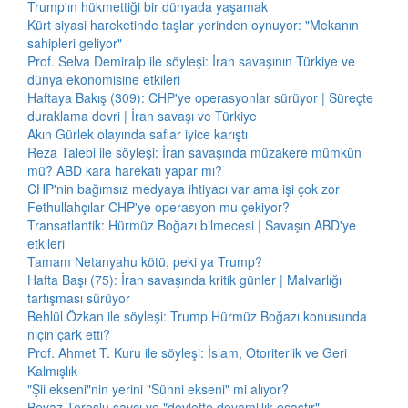
Trump'ın hükmettiği bir dünyada yaşamak
Kürt siyasi hareketinde taşlar yerinden oynuyor: "Mekanın
sahipleri geliyor"
Prof. Selva Demiralp ile söyleşi: İran savaşının Türkiye ve
dünya ekonomisine etkileri
Haftaya Bakış (309): CHP'ye operasyonlar sürüyor | Süreçte
duraklama devri | İran savaşı ve Türkiye
Akın Gürlek olayında saflar iyice karıştı
Reza Talebi ile söyleşi: İran savaşında müzakere mümkün
mü? ABD kara harekatı yapar mı?
CHP'nin bağımsız medyaya ihtiyacı var ama işi çok zor
Fethullahçılar CHP'ye operasyon mu çekiyor?
Transatlantik: Hürmüz Boğazı bilmecesi | Savaşın ABD'ye
etkileri
Tamam Netanyahu kötü, peki ya Trump?
Hafta Başı (75): İran savaşında kritik günler | Malvarlığı
tartışması sürüyor
Behlül Özkan ile söyleşi: Trump Hürmüz Boğazı konusunda
niçin çark etti?
Prof. Ahmet T. Kuru ile söyleşi: İslam, Otoriterlik ve Geri
Kalmışlık
"Şii ekseni"nin yerini "Sünni ekseni" mi alıyor?
Beyaz Toroslu savcı ve "devlette devamlılık esastır"