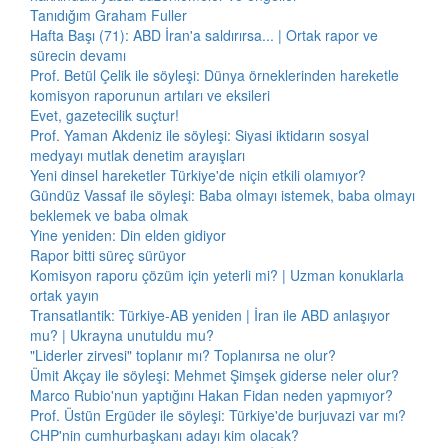
Tanıdığım Graham Fuller
Hafta Başı (71): ABD İran'a saldırırsa... | Ortak rapor ve
sürecin devamı
Prof. Betül Çelik ile söyleşi: Dünya örneklerinden hareketle
komisyon raporunun artıları ve eksileri
Evet, gazetecilik suçtur!
Prof. Yaman Akdeniz ile söyleşi: Siyasi iktidarın sosyal
medyayı mutlak denetim arayışları
Yeni dinsel hareketler Türkiye'de niçin etkili olamıyor?
Gündüz Vassaf ile söyleşi: Baba olmayı istemek, baba olmayı
beklemek ve baba olmak
Yine yeniden: Din elden gidiyor
Rapor bitti süreç sürüyor
Komisyon raporu çözüm için yeterli mi? | Uzman konuklarla
ortak yayın
Transatlantik: Türkiye-AB yeniden | İran ile ABD anlaşıyor
mu? | Ukrayna unutuldu mu?
"Liderler zirvesi" toplanır mı? Toplanırsa ne olur?
Ümit Akçay ile söyleşi: Mehmet Şimşek giderse neler olur?
Marco Rubio'nun yaptığını Hakan Fidan neden yapmıyor?
Prof. Üstün Ergüder ile söyleşi: Türkiye'de burjuvazi var mı?
CHP'nin cumhurbaşkanı adayı kim olacak?