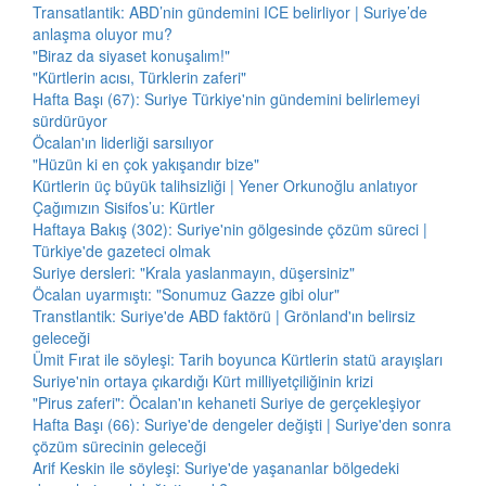
Transatlantik: ABD’nin gündemini ICE belirliyor | Suriye’de
anlaşma oluyor mu?
"Biraz da siyaset konuşalım!"
"Kürtlerin acısı, Türklerin zaferi"
Hafta Başı (67): Suriye Türkiye'nin gündemini belirlemeyi
sürdürüyor
Öcalan'ın liderliği sarsılıyor
"Hüzün ki en çok yakışandır bize"
Kürtlerin üç büyük talihsizliği | Yener Orkunoğlu anlatıyor
Çağımızın Sisifos’u: Kürtler
Haftaya Bakış (302): Suriye'nin gölgesinde çözüm süreci |
Türkiye'de gazeteci olmak
Suriye dersleri: "Krala yaslanmayın, düşersiniz"
Öcalan uyarmıştı: "Sonumuz Gazze gibi olur"
Transtlantik: Suriye'de ABD faktörü | Grönland'ın belirsiz
geleceği
Ümit Fırat ile söyleşi: Tarih boyunca Kürtlerin statü arayışları
Suriye'nin ortaya çıkardığı Kürt milliyetçiliğinin krizi
"Pirus zaferi": Öcalan'ın kehaneti Suriye de gerçekleşiyor
Hafta Başı (66): Suriye'de dengeler değişti | Suriye'den sonra
çözüm sürecinin geleceği
Arif Keskin ile söyleşi: Suriye'de yaşananlar bölgedeki