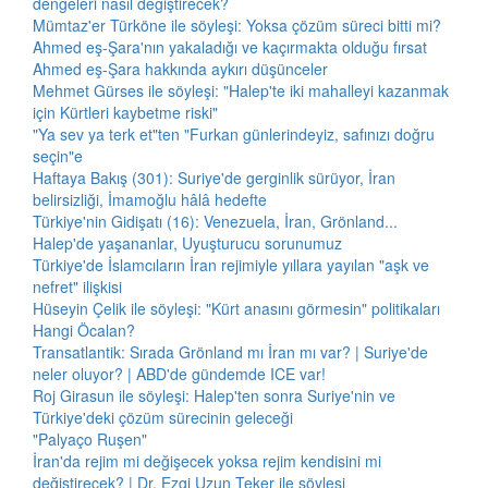
dengeleri nasıl değiştirecek?
Mümtaz'er Türköne ile söyleşi: Yoksa çözüm süreci bitti mi?
Ahmed eş-Şara'nın yakaladığı ve kaçırmakta olduğu fırsat
Ahmed eş-Şara hakkında aykırı düşünceler
Mehmet Gürses ile söyleşi: "Halep'te iki mahalleyi kazanmak
için Kürtleri kaybetme riski"
"Ya sev ya terk et"ten "Furkan günlerindeyiz, safınızı doğru
seçin"e
Haftaya Bakış (301): Suriye'de gerginlik sürüyor, İran
belirsizliği, İmamoğlu hâlâ hedefte
Türkiye'nin Gidişatı (16): Venezuela, İran, Grönland...
Halep'de yaşananlar, Uyuşturucu sorunumuz
Türkiye'de İslamcıların İran rejimiyle yıllara yayılan "aşk ve
nefret" ilişkisi
Hüseyin Çelik ile söyleşi: "Kürt anasını görmesin" politikaları
Hangi Öcalan?
Transatlantik: Sırada Grönland mı İran mı var? | Suriye'de
neler oluyor? | ABD'de gündemde ICE var!
Roj Girasun ile söyleşi: Halep'ten sonra Suriye'nin ve
Türkiye'deki çözüm sürecinin geleceği
"Palyaço Ruşen"
İran'da rejim mi değişecek yoksa rejim kendisini mi
değiştirecek? | Dr. Ezgi Uzun Teker ile söyleşi