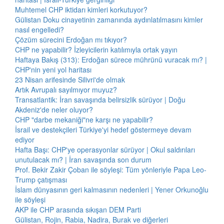
Muhtemel CHP iktidarı kimleri korkutuyor?
Gülistan Doku cinayetinin zamanında aydınlatılmasını kimler
nasıl engelledi?
Çözüm sürecini Erdoğan mı tıkıyor?
CHP ne yapabilir? İzleyicilerin katılımıyla ortak yayın
Haftaya Bakış (313): Erdoğan sürece mührünü vuracak mı? |
CHP'nin yeni yol haritası
23 Nisan arifesinde Silivri'de olmak
Artık Avrupalı sayılmıyor muyuz?
Transatlantik: İran savaşında belirsizlik sürüyor | Doğu
Akdeniz'de neler oluyor?
CHP "darbe mekaniği"ne karşı ne yapabilir?
İsrail ve destekçileri Türkiye'yi hedef göstermeye devam
ediyor
Hafta Başı: CHP'ye operasyonlar sürüyor | Okul saldırıları
unutulacak mı? | İran savaşında son durum
Prof. Bekir Zakir Çoban ile söyleşi: Tüm yönleriyle Papa Leo-
Trump çatışması
İslam dünyasının geri kalmasının nedenleri | Yener Orkunoğlu
ile söyleşi
AKP ile CHP arasında sıkışan DEM Parti
Gülistan, Rojin, Rabia, Nadira, Burak ve diğerleri