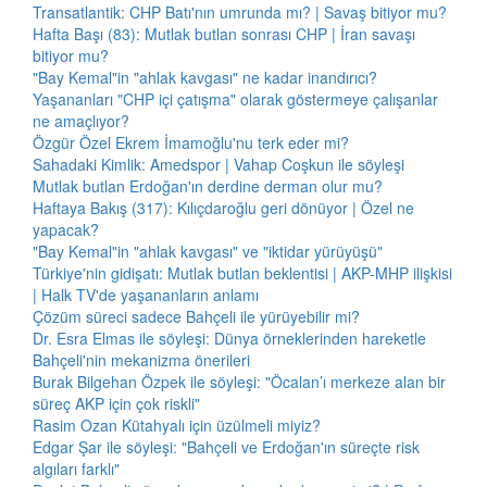
Transatlantik: CHP Batı'nın umrunda mı? | Savaş bitiyor mu?
Hafta Başı (83): Mutlak butlan sonrası CHP | İran savaşı
bitiyor mu?
"Bay Kemal"in "ahlak kavgası" ne kadar inandırıcı?
Yaşananları "CHP içi çatışma" olarak göstermeye çalışanlar
ne amaçlıyor?
Özgür Özel Ekrem İmamoğlu'nu terk eder mi?
Sahadaki Kimlik: Amedspor | Vahap Coşkun ile söyleşi
Mutlak butlan Erdoğan'ın derdine derman olur mu?
Haftaya Bakış (317): Kılıçdaroğlu geri dönüyor | Özel ne
yapacak?
"Bay Kemal"in "ahlak kavgası" ve "iktidar yürüyüşü"
Türkiye'nin gidişatı: Mutlak butlan beklentisi | AKP-MHP ilişkisi
| Halk TV'de yaşananların anlamı
Çözüm süreci sadece Bahçeli ile yürüyebilir mi?
Dr. Esra Elmas ile söyleşi: Dünya örneklerinden hareketle
Bahçeli'nin mekanizma önerileri
Burak Bilgehan Özpek ile söyleşi: "Öcalan’ı merkeze alan bir
süreç AKP için çok riskli"
Rasim Ozan Kütahyalı için üzülmeli miyiz?
Edgar Şar ile söyleşi: "Bahçeli ve Erdoğan'ın süreçte risk
algıları farklı"