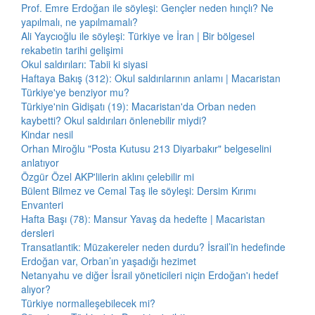
Prof. Emre Erdoğan ile söyleşi: Gençler neden hınçlı? Ne
yapılmalı, ne yapılmamalı?
Ali Yaycıoğlu ile söyleşi: Türkiye ve İran | Bir bölgesel
rekabetin tarihi gelişimi
Okul saldırıları: Tabii ki siyasi
Haftaya Bakış (312): Okul saldırılarının anlamı | Macaristan
Türkiye'ye benziyor mu?
Türkiye'nin Gidişatı (19): Macaristan'da Orban neden
kaybetti? Okul saldırıları önlenebilir miydi?
Kindar nesil
Orhan Miroğlu "Posta Kutusu 213 Diyarbakır" belgeselini
anlatıyor
Özgür Özel AKP'lilerin aklını çelebilir mi
Bülent Bilmez ve Cemal Taş ile söyleşi: Dersim Kırımı
Envanteri
Hafta Başı (78): Mansur Yavaş da hedefte | Macaristan
dersleri
Transatlantik: Müzakereler neden durdu? İsrail’in hedefinde
Erdoğan var, Orban’ın yaşadığı hezimet
Netanyahu ve diğer İsrail yöneticileri niçin Erdoğan'ı hedef
alıyor?
Türkiye normalleşebilecek mi?