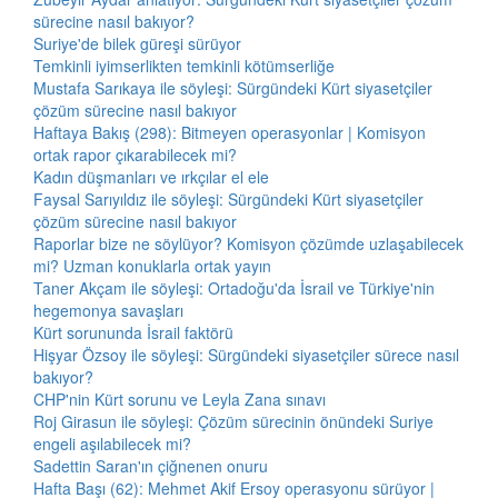
sürecine nasıl bakıyor?
Suriye'de bilek güreşi sürüyor
Temkinli iyimserlikten temkinli kötümserliğe
Mustafa Sarıkaya ile söyleşi: Sürgündeki Kürt siyasetçiler
çözüm sürecine nasıl bakıyor
Haftaya Bakış (298): Bitmeyen operasyonlar | Komisyon
ortak rapor çıkarabilecek mi?
Kadın düşmanları ve ırkçılar el ele
Faysal Sarıyıldız ile söyleşi: Sürgündeki Kürt siyasetçiler
çözüm sürecine nasıl bakıyor
Raporlar bize ne söylüyor? Komisyon çözümde uzlaşabilecek
mi? Uzman konuklarla ortak yayın
Taner Akçam ile söyleşi: Ortadoğu'da İsrail ve Türkiye'nin
hegemonya savaşları
Kürt sorununda İsrail faktörü
Hişyar Özsoy ile söyleşi: Sürgündeki siyasetçiler sürece nasıl
bakıyor?
CHP'nin Kürt sorunu ve Leyla Zana sınavı
Roj Girasun ile söyleşi: Çözüm sürecinin önündeki Suriye
engeli aşılabilecek mi?
Sadettin Saran'ın çiğnenen onuru
Hafta Başı (62): Mehmet Akif Ersoy operasyonu sürüyor |