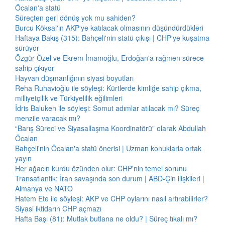
Öcalan'a statü
Süreçten geri dönüş yok mu sahiden?
Burcu Köksal'ın AKP'ye katılacak olmasının düşündürdükleri
Haftaya Bakış (315): Bahçeli'nin statü çıkışı | CHP'ye kuşatma
sürüyor
Özgür Özel ve Ekrem İmamoğlu, Erdoğan'a rağmen sürece
sahip çıkıyor
Hayvan düşmanlığının siyasi boyutları
Reha Ruhavioğlu ile söyleşi: Kürtlerde kimliğe sahip çıkma,
milliyetçilik ve Türkiyelilik eğilimleri
İdris Baluken ile söyleşi: Somut adımlar atılacak mı? Süreç
menzile varacak mı?
“Barış Süreci ve Siyasallaşma Koordinatörü” olarak Abdullah
Öcalan
Bahçeli'nin Öcalan'a statü önerisi | Uzman konuklarla ortak
yayın
Her ağacın kurdu özünden olur: CHP'nin temel sorunu
Transatlantik: İran savaşında son durum | ABD-Çin ilişkileri |
Almanya ve NATO
Hatem Ete ile söyleşi: AKP ve CHP oylarını nasıl artırabilirler?
Siyasi iktidarın CHP açmazı
Hafta Başı (81): Mutlak butlana ne oldu? | Süreç tıkalı mı?