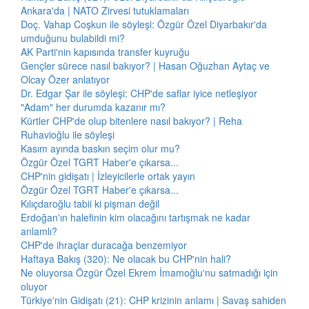
Ankara'da | NATO Zirvesi tutuklamaları
Doç. Vahap Coşkun ile söyleşi: Özgür Özel Diyarbakır'da
umduğunu bulabildi mi?
AK Parti'nin kapısında transfer kuyruğu
Gençler sürece nasıl bakıyor? | Hasan Oğuzhan Aytaç ve
Olcay Özer anlatıyor
Dr. Edgar Şar ile söyleşi: CHP'de saflar iyice netleşiyor
"Adam" her durumda kazanır mı?
Kürtler CHP'de olup bitenlere nasıl bakıyor? | Reha
Ruhavioğlu ile söyleşi
Kasım ayında baskın seçim olur mu?
Özgür Özel TGRT Haber'e çıkarsa...
CHP'nin gidişatı | İzleyicilerle ortak yayın
Özgür Özel TGRT Haber'e çıkarsa...
Kılıçdaroğlu tabii ki pişman değil
Erdoğan'ın halefinin kim olacağını tartışmak ne kadar
anlamlı?
CHP'de ihraçlar duracağa benzemiyor
Haftaya Bakış (320): Ne olacak bu CHP'nin hali?
Ne oluyorsa Özgür Özel Ekrem İmamoğlu'nu satmadığı için
oluyor
Türkiye'nin Gidişatı (21): CHP krizinin anlamı | Savaş sahiden