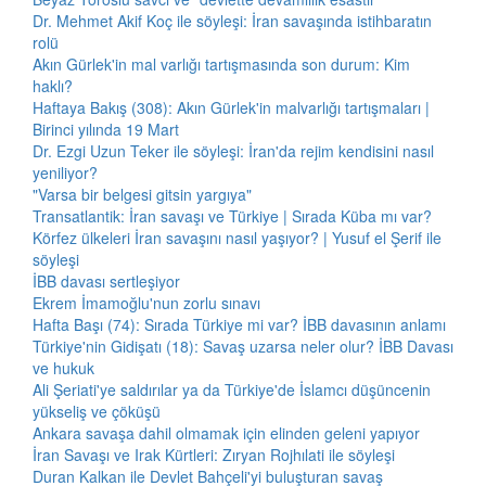
Dr. Mehmet Akif Koç ile söyleşi: İran savaşında istihbaratın
rolü
Akın Gürlek'in mal varlığı tartışmasında son durum: Kim
haklı?
Haftaya Bakış (308): Akın Gürlek'in malvarlığı tartışmaları |
Birinci yılında 19 Mart
Dr. Ezgi Uzun Teker ile söyleşi: İran'da rejim kendisini nasıl
yeniliyor?
"Varsa bir belgesi gitsin yargıya"
Transatlantik: İran savaşı ve Türkiye | Sırada Küba mı var?
Körfez ülkeleri İran savaşını nasıl yaşıyor? | Yusuf el Şerif ile
söyleşi
İBB davası sertleşiyor
Ekrem İmamoğlu'nun zorlu sınavı
Hafta Başı (74): Sırada Türkiye mi var? İBB davasının anlamı
Türkiye'nin Gidişatı (18): Savaş uzarsa neler olur? İBB Davası
ve hukuk
Ali Şeriati'ye saldırılar ya da Türkiye'de İslamcı düşüncenin
yükseliş ve çöküşü
Ankara savaşa dahil olmamak için elinden geleni yapıyor
İran Savaşı ve Irak Kürtleri: Zıryan Rojhılati ile söyleşi
Duran Kalkan ile Devlet Bahçeli'yi buluşturan savaş