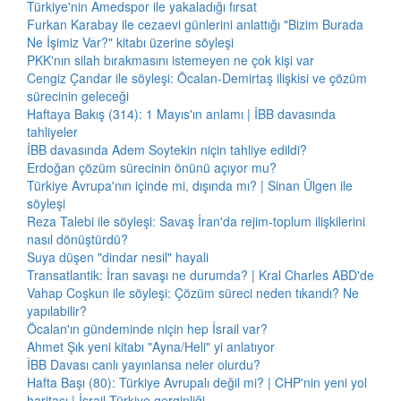
Türkiye'nin Amedspor ile yakaladığı fırsat
Furkan Karabay ile cezaevi günlerini anlattığı "Bizim Burada
Ne İşimiz Var?" kitabı üzerine söyleşi
PKK'nın silah bırakmasını istemeyen ne çok kişi var
Cengiz Çandar ile söyleşi: Öcalan-Demirtaş ilişkisi ve çözüm
sürecinin geleceği
Haftaya Bakış (314): 1 Mayıs'ın anlamı | İBB davasında
tahliyeler
İBB davasında Adem Soytekin niçin tahliye edildi?
Erdoğan çözüm sürecinin önünü açıyor mu?
Türkiye Avrupa'nın içinde mi, dışında mı? | Sinan Ülgen ile
söyleşi
Reza Talebi ile söyleşi: Savaş İran'da rejim-toplum ilişkilerini
nasıl dönüştürdü?
Suya düşen "dindar nesil" hayali
Transatlantik: İran savaşı ne durumda? | Kral Charles ABD'de
Vahap Coşkun ile söyleşi: Çözüm süreci neden tıkandı? Ne
yapılabilir?
Öcalan'ın gündeminde niçin hep İsrail var?
Ahmet Şık yeni kitabı "Ayna/Heli" yi anlatıyor
İBB Davası canlı yayınlansa neler olurdu?
Hafta Başı (80): Türkiye Avrupalı değil mi? | CHP'nin yeni yol
haritası | İsrail-Türkiye gerginliği