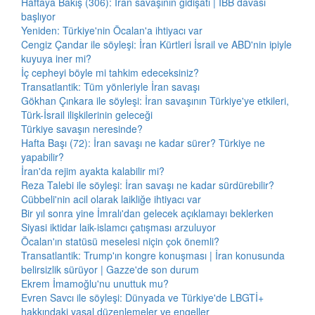
Haftaya Bakış (306): İran savaşının gidişatı | İBB davası
başlıyor
Yeniden: Türkiye'nin Öcalan'a ihtiyacı var
Cengiz Çandar ile söyleşi: İran Kürtleri İsrail ve ABD'nin ipiyle
kuyuya iner mi?
İç cepheyi böyle mi tahkim edeceksiniz?
Transatlantik: Tüm yönleriyle İran savaşı
Gökhan Çınkara ile söyleşi: İran savaşının Türkiye'ye etkileri,
Türk-İsrail ilişkilerinin geleceği
Türkiye savaşın neresinde?
Hafta Başı (72): İran savaşı ne kadar sürer? Türkiye ne
yapabilir?
İran'da rejim ayakta kalabilir mi?
Reza Talebi ile söyleşi: İran savaşı ne kadar sürdürebilir?
Cübbeli'nin acil olarak laikliğe ihtiyacı var
Bir yıl sonra yine İmralı'dan gelecek açıklamayı beklerken
Siyasi iktidar laik-islamcı çatışması arzuluyor
Öcalan'ın statüsü meselesi niçin çok önemli?
Transatlantik: Trump'ın kongre konuşması | İran konusunda
belirsizlik sürüyor | Gazze'de son durum
Ekrem İmamoğlu'nu unuttuk mu?
Evren Savcı ile söyleşi: Dünyada ve Türkiye'de LBGTİ+
hakkındaki yasal düzenlemeler ve engeller