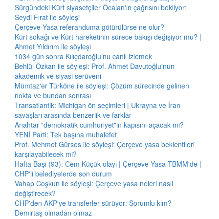
Sürgündeki Kürt siyasetçiler Öcalan'ın çağrısını bekliyor:
Seydi Fırat ile söyleşi
Çerçeve Yasa referanduma götürülürse ne olur?
Kürt sokağı ve Kürt hareketinin sürece bakışı değişiyor mu? |
Ahmet Yıldırım ile söyleşi
1034 gün sonra Kılıçdaroğlu’nu canlı izlemek
Behlül Özkan ile söyleşi: Prof. Ahmet Davutoğlu'nun
akademik ve siyasi serüveni
Mümtaz'er Türköne ile söyleşi: Çözüm sürecinde gelinen
nokta ve bundan sonrası
Transatlantik: Michigan ön seçimleri | Ukrayna ve İran
savaşları arasında benzerlik ve farklar
Anahtar "demokratik cumhuriyet"in kapısını açacak mı?
YENİ Parti: Tek başına muhalefet
Prof. Mehmet Gürses ile söyleşi: Çerçeve yasa beklentileri
karşılayabilecek mi?
Hafta Başı (93): Cem Küçük olayı | Çerçeve Yasa TBMM'de |
CHP'li belediyelerde son durum
Vahap Coşkun ile söyleşi: Çerçeve yasa neleri nasıl
değiştirecek?
CHP'den AKP'ye transferler sürüyor: Sorumlu kim?
Demirtaş olmadan olmaz