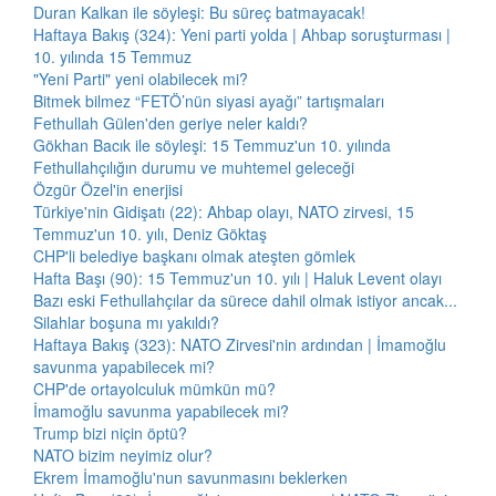
Duran Kalkan ile söyleşi: Bu süreç batmayacak!
Haftaya Bakış (324): Yeni parti yolda | Ahbap soruşturması |
10. yılında 15 Temmuz
"Yeni Parti" yeni olabilecek mi?
Bitmek bilmez “FETÖ’nün siyasi ayağı” tartışmaları
Fethullah Gülen'den geriye neler kaldı?
Gökhan Bacık ile söyleşi: 15 Temmuz'un 10. yılında
Fethullahçılığın durumu ve muhtemel geleceği
Özgür Özel'in enerjisi
Türkiye'nin Gidişatı (22): Ahbap olayı, NATO zirvesi, 15
Temmuz'un 10. yılı, Deniz Göktaş
CHP'li belediye başkanı olmak ateşten gömlek
Hafta Başı (90): 15 Temmuz'un 10. yılı | Haluk Levent olayı
Bazı eski Fethullahçılar da sürece dahil olmak istiyor ancak...
Silahlar boşuna mı yakıldı?
Haftaya Bakış (323): NATO Zirvesi'nin ardından | İmamoğlu
savunma yapabilecek mi?
CHP'de ortayolculuk mümkün mü?
İmamoğlu savunma yapabilecek mi?
Trump bizi niçin öptü?
NATO bizim neyimiz olur?
Ekrem İmamoğlu'nun savunmasını beklerken