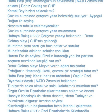
Hafta Başı (89): İmamoğlu'nun savunması | NATO Zirvesi'nin
anlamı | Deniz Göktaş ve CHP
Kemal Bey bizleri salacak mı?
Çözüm sürecinde çerçeve yasa belirsizliği sürüyor | Ayşegül
Doğan ile söyleşi
Neşemizi tabii ki çalamayacaklar
Çözüm sürecinde çerçeve yasa muamması
Haftaya Bakış (322): Çerçeve yasayı beklerken | Deniz
Göktaş olayı | CHP'nin geleceği
Muhtemel yeni parti için bazı notlar ve sorular
Muhafazakâr ailelerin seküler çocukları
Hatem Ete ile söyleşi: Özel'in kuracağı yeni bir partinin
seçmen nezdinde karşılığı var mı?
Deniz Göktaş olayı: Meyve veren ağacı taşlıyorlar
Erdoğan'ın "İmamoğlu kötü, çevresi iyi" stratejisi tutar mı?
Hafta Başı (88): Kadir İnanır'ın ardından | Özgür Özel
Diyarbakır'daydı | NATO Zirvesi'ni beklerken
Türkiye'de solcu olmak ve solcu kalabilmek mümkün mü?
Özgür Özel'in Diyarbakır çıkartmasının anlam ve önemi
Hüseyin Kocabıyık ile "derin devlet", "derin Türkiye" ve
"bürokratik oligarşi" üzerine söyleşi
Kılıçdaroğlu'nun başlamadan biten İstanbul çıkartması
Haftaya Bakış (321): Özel Diyarbakır'da Kılıçdaroğlu