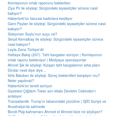
Komisyonun ortak raporunu beklerken
Ziya Pir ile söyleşi: Sürgündeki siyasetçiler sürece nasıl
bakıyor?
Habertürk'ün faturası kadınlara kesiliyor
Garo Paylan ile söyleşi: Sürgündeki siyasetçiler sürece nasıl
bakıyor?
Süleyman Soylu'nun suçu ne?
Serpil Kemalbay ile söyleşi: Sürgündeki siyasetçiler sürece
nasıl bakıyor?
Leyla Zana Türkiye'dir
Haftaya Bakış (297): Taht kavgaları sürüyor | Komisyonun
ortak raporu bekleniyor | Medyaya operasyonlar
Ahmet Şık ile söyleşi: Kızışan taht kavgalarının arka planı
Dindar nesil diye diye...
İdris Baluken ile söyleşi: Süreç beklentileri karşılıyor mu?
Neler yapılmalı?
Habertürk'ün laneti sürüyor
Gazeteci Çiğdem Toker son kitabı Devletin Cebinden'i
anlatıyor
Transatlantik: Trump'ın tabanındaki çözülme | IŞİD Suriye ve
Avustralya'da sahnede
Bondi Plajı kahramanı Ahmed el Ahmed bize ne söylüyor?