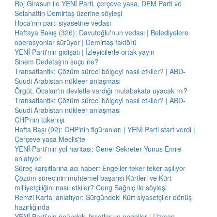
Roj Girasun ile YENİ Parti, çerçeve yasa, DEM Parti ve
Selahattin Demirtaş üzerine söyleşi
Hoca'nın parti siyasetine vedası
Haftaya Bakış (326): Davutoğlu'nun vedası | Belediyelere
operasyonlar sürüyor | Demirtaş faktörü
YENİ Parti'nin gidişatı | İzleyicilerle ortak yayın
Sinem Dedetaş'ın suçu ne?
Transatlantik: Çözüm süreci bölgeyi nasıl etkiler? | ABD-
Suudi Arabistan nükleer anlaşması
Örgüt, Öcalan'ın devletle vardığı mutabakata uyacak mı?
Transatlantik: Çözüm süreci bölgeyi nasıl etkiler? | ABD-
Suudi Arabistan nükleer anlaşması
CHP'nin tükenişi
Hafta Başı (92): CHP'nin figüranları | YENİ Parti start verdi |
Çerçeve yasa Meclis'te
YENİ Parti'nin yol haritası: Genel Sekreter Yunus Emre
anlatıyor
Süreç karşıtlarına acı haber: Engeller teker teker aşılıyor
Çözüm sürecinin muhtemel başarısı Kürtleri ve Kürt
milliyetçiliğini nasıl etkiler? Ceng Sağnıç ile söyleşi
Remzi Kartal anlatıyor: Sürgündeki Kürt siyasetçiler dönüş
hazırlığında
YENİ Parti’nin önündeki fırsatlar ve engeller | Uzman