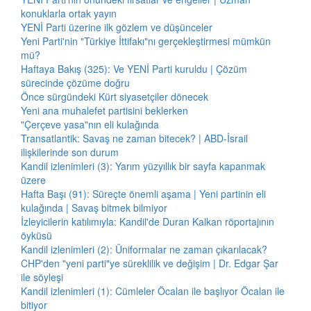
konuklarla ortak yayın
YENİ Parti üzerine ilk gözlem ve düşünceler
Yeni Parti'nin "Türkiye İttifakı"nı gerçekleştirmesi mümkün
mü?
Haftaya Bakış (325): Ve YENİ Parti kuruldu | Çözüm
sürecinde çözüme doğru
Önce sürgündeki Kürt siyasetçiler dönecek
Yeni ana muhalefet partisini beklerken
"Çerçeve yasa"nın eli kulağında
Transatlantik: Savaş ne zaman bitecek? | ABD-İsrail
ilişkilerinde son durum
Kandil izlenimleri (3): Yarım yüzyıllık bir sayfa kapanmak
üzere
Hafta Başı (91): Süreçte önemli aşama | Yeni partinin eli
kulağında | Savaş bitmek bilmiyor
İzleyicilerin katılımıyla: Kandil'de Duran Kalkan röportajının
öyküsü
Kandil izlenimleri (2): Üniformalar ne zaman çıkarılacak?
CHP'den "yeni parti"ye süreklilik ve değişim | Dr. Edgar Şar
ile söyleşi
Kandil izlenimleri (1): Cümleler Öcalan ile başlıyor Öcalan ile
bitiyor