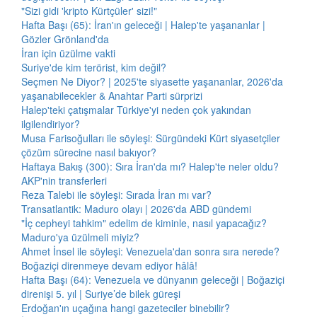
"Sizi gidi 'kripto Kürtçüler' sizi!"
Hafta Başı (65): İran'ın geleceği | Halep'te yaşananlar |
Gözler Grönland'da
İran için üzülme vakti
Suriye'de kim terörist, kim değil?
Seçmen Ne Diyor? | 2025'te siyasette yaşananlar, 2026'da
yaşanabilecekler & Anahtar Parti sürprizi
Halep'teki çatışmalar Türkiye'yi neden çok yakından
ilgilendiriyor?
Musa Farisoğulları ile söyleşi: Sürgündeki Kürt siyasetçiler
çözüm sürecine nasıl bakıyor?
Haftaya Bakış (300): Sıra İran'da mı? Halep'te neler oldu?
AKP'nin transferleri
Reza Talebi ile söyleşi: Sırada İran mı var?
Transatlantik: Maduro olayı | 2026'da ABD gündemi
"İç cepheyi tahkim" edelim de kiminle, nasıl yapacağız?
Maduro'ya üzülmeli miyiz?
Ahmet İnsel ile söyleşi: Venezuela'dan sonra sıra nerede?
Boğaziçi direnmeye devam ediyor hâlâ!
Hafta Başı (64): Venezuela ve dünyanın geleceği | Boğaziçi
direnişi 5. yıl | Suriye’de bilek güreşi
Erdoğan'ın uçağına hangi gazeteciler binebilir?