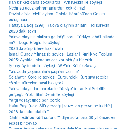
İran bir kez daha sokaklarda | Arif Keskin ile söyleşi
Nedir şu ucuz kahramanlardan çektiğimiz!
Devlet eliyle "sivil" eylem: Galata Köprüsü'nde Gazze
buluşması
Haftaya Bakış (299): Yalova olayının anlamı | İki sürecin
2026'daki seyri
Yalova olayının akıllara getirdiği soru: Türkiye tehdit altında
mı? | Doğu Eroğlu ile söyleşi
2026'da sürprizlere hazır olalım
İsmail Güney Yılmaz ile söyleşi: Lazlar | Kimlik ve Toplum
2025: Ayakta kalmanın çok zor olduğu bir yıldı
Şenay Aydemir ile söyleşi: AKP'nin Kültür Savaşı
Yalova'da yaşananlara şaşıran var mı?
Selahattin Soro ile söyleşi: Sürgündeki Kürt siyasetçiler
çözüm sürecine nasıl bakıyor?
Yalova olayından hareketle Türkiye'de radikal Selefilik
gerçeği: Prof. Hilmi Demir ile söyleşi
Yargı vesayetinde son perde
Hafta Başı (63): IŞİD gerçeği | 2025'ten geriye ne kaldı? |
2026'da neler olabilir?
"Sahi nedir bu Kürt sorunu?" diye soranlara 30 yıl önceden
esaslı bir cevap
Zübeyir Aydar anlatıyor: Sürgündeki Kürt siyasetçiler çözüm