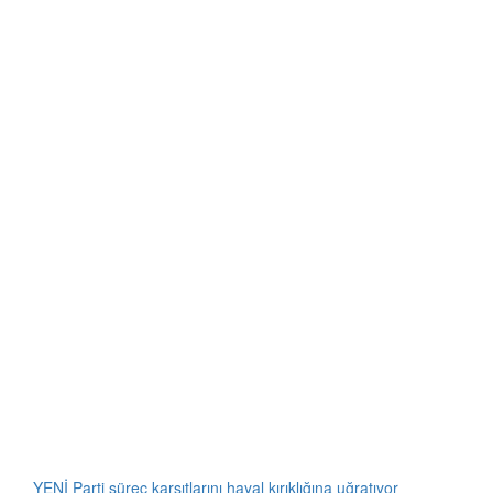
YENİ Parti süreç karşıtlarını hayal kırıklığına uğratıyor