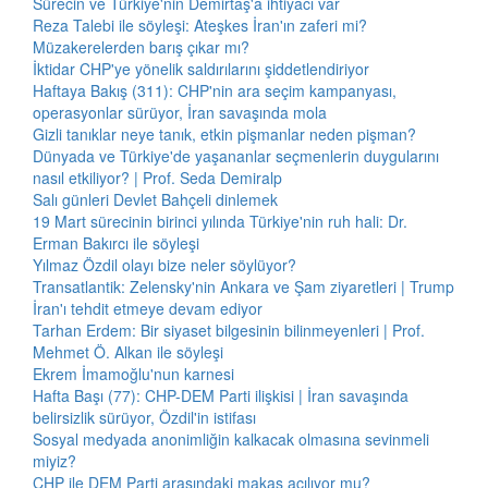
Sürecin ve Türkiye'nin Demirtaş'a ihtiyacı var
Reza Talebi ile söyleşi: Ateşkes İran'ın zaferi mi?
Müzakerelerden barış çıkar mı?
İktidar CHP'ye yönelik saldırılarını şiddetlendiriyor
Haftaya Bakış (311): CHP'nin ara seçim kampanyası,
operasyonlar sürüyor, İran savaşında mola
Gizli tanıklar neye tanık, etkin pişmanlar neden pişman?
Dünyada ve Türkiye'de yaşananlar seçmenlerin duygularını
nasıl etkiliyor? | Prof. Seda Demiralp
Salı günleri Devlet Bahçeli dinlemek
19 Mart sürecinin birinci yılında Türkiye'nin ruh hali: Dr.
Erman Bakırcı ile söyleşi
Yılmaz Özdil olayı bize neler söylüyor?
Transatlantik: Zelensky'nin Ankara ve Şam ziyaretleri | Trump
İran'ı tehdit etmeye devam ediyor
Tarhan Erdem: Bir siyaset bilgesinin bilinmeyenleri | Prof.
Mehmet Ö. Alkan ile söyleşi
Ekrem İmamoğlu'nun karnesi
Hafta Başı (77): CHP-DEM Parti ilişkisi | İran savaşında
belirsizlik sürüyor, Özdil'in istifası
Sosyal medyada anonimliğin kalkacak olmasına sevinmeli
miyiz?
CHP ile DEM Parti arasındaki makas açılıyor mu?