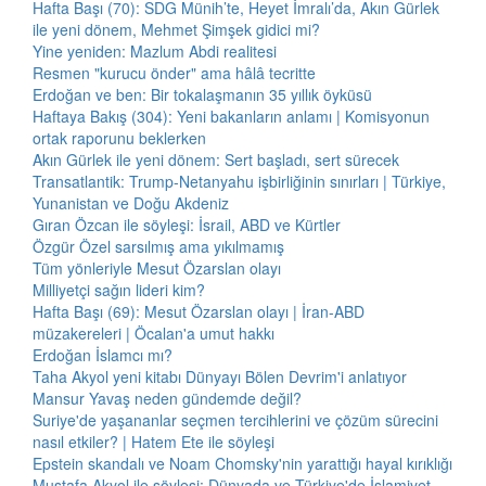
Hafta Başı (70): SDG Münih’te, Heyet İmralı’da, Akın Gürlek
ile yeni dönem, Mehmet Şimşek gidici mi?
Yine yeniden: Mazlum Abdi realitesi
Resmen "kurucu önder" ama hâlâ tecritte
Erdoğan ve ben: Bir tokalaşmanın 35 yıllık öyküsü
Haftaya Bakış (304): Yeni bakanların anlamı | Komisyonun
ortak raporunu beklerken
Akın Gürlek ile yeni dönem: Sert başladı, sert sürecek
Transatlantik: Trump-Netanyahu işbirliğinin sınırları | Türkiye,
Yunanistan ve Doğu Akdeniz
Gıran Özcan ile söyleşi: İsrail, ABD ve Kürtler
Özgür Özel sarsılmış ama yıkılmamış
Tüm yönleriyle Mesut Özarslan olayı
Milliyetçi sağın lideri kim?
Hafta Başı (69): Mesut Özarslan olayı | İran-ABD
müzakereleri | Öcalan'a umut hakkı
Erdoğan İslamcı mı?
Taha Akyol yeni kitabı Dünyayı Bölen Devrim'i anlatıyor
Mansur Yavaş neden gündemde değil?
Suriye'de yaşananlar seçmen tercihlerini ve çözüm sürecini
nasıl etkiler? | Hatem Ete ile söyleşi
Epstein skandalı ve Noam Chomsky'nin yarattığı hayal kırıklığı
Mustafa Akyol ile söyleşi: Dünyada ve Türkiye'de İslamiyet,