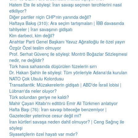
Hatem Ete ile söyleşi: İran savaşı seçmen tercihlerini nasıl
etkiliyor?
Diğer partiler niçin CHP'nin yanında değil?
Haftaya Bakış (310): Ara seçim tartışmaları | İBB davasında
tahliyeler | İran savaşının gidişatı
Kim darbeci, kim değil?
Anahtar Parti Genel Başkanı Yavuz Ağıralioğlu ile özel yayın
Özgür Özel teslim olmuyor
Prof. Serhat Güvenç ile söyleşi: Montrö Boğazlar Sözleşmesi
nedir, ne değildir?
Türk hava sahasında düşürülen füzelerin sırrı
Dr. Hakan Şahin ile söyleşi: Tüm yönleriyle Adana'da kurulan
NATO Çok Ulsulu Kolordusu
Transatlantik: Müzakerelerin gidişatı | ABD'de İsrail lobisi |
Lübnan'da neler oluyor?
Türk solundan geriye ne kaldı?
Mahir Çayan Kitabı'nı editörü Emir Ali Türkmen anlatıyor
Hafta Başı (76): İran savaşı biteceğe benzemiyor |
Gazeteciler yeterince cesur değil mi?
İran kürtleri savaşa neden dahil olmuyor? | Ceng Sağnıç ile
söyleşi
Siyasetçilerin özel hayatı var mıdır?