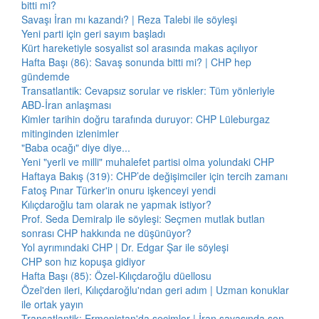
bitti mi?
Savaşı İran mı kazandı? | Reza Talebi ile söyleşi
Yeni parti için geri sayım başladı
Kürt hareketiyle sosyalist sol arasında makas açılıyor
Hafta Başı (86): Savaş sonunda bitti mi? | CHP hep
gündemde
Transatlantik: Cevapsız sorular ve riskler: Tüm yönleriyle
ABD-İran anlaşması
Kimler tarihin doğru tarafında duruyor: CHP Lüleburgaz
mitinginden izlenimler
"Baba ocağı" diye diye...
Yeni "yerli ve milli" muhalefet partisi olma yolundaki CHP
Haftaya Bakış (319): CHP’de değişimciler için tercih zamanı
Fatoş Pınar Türker'in onuru işkenceyi yendi
Kılıçdaroğlu tam olarak ne yapmak istiyor?
Prof. Seda Demiralp ile söyleşi: Seçmen mutlak butlan
sonrası CHP hakkında ne düşünüyor?
Yol ayrımındaki CHP | Dr. Edgar Şar ile söyleşi
CHP son hız kopuşa gidiyor
Hafta Başı (85): Özel-Kılıçdaroğlu düellosu
Özel'den ileri, Kılıçdaroğlu'ndan geri adım | Uzman konuklar
ile ortak yayın
Transatlantik: Ermenistan'da seçimler | İran savaşında son