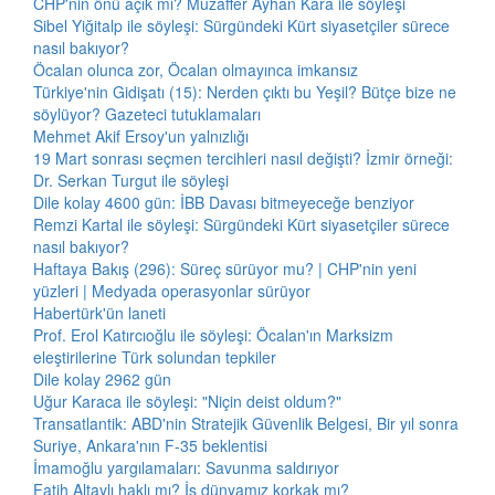
CHP'nin önü açık mı? Muzaffer Ayhan Kara ile söyleşi
Sibel Yiğitalp ile söyleşi: Sürgündeki Kürt siyasetçiler sürece
nasıl bakıyor?
Öcalan olunca zor, Öcalan olmayınca imkansız
Türkiye'nin Gidişatı (15): Nerden çıktı bu Yeşil? Bütçe bize ne
söylüyor? Gazeteci tutuklamaları
Mehmet Akif Ersoy'un yalnızlığı
19 Mart sonrası seçmen tercihleri nasıl değişti? İzmir örneği:
Dr. Serkan Turgut ile söyleşi
Dile kolay 4600 gün: İBB Davası bitmeyeceğe benziyor
Remzi Kartal ile söyleşi: Sürgündeki Kürt siyasetçiler sürece
nasıl bakıyor?
Haftaya Bakış (296): Süreç sürüyor mu? | CHP'nin yeni
yüzleri | Medyada operasyonlar sürüyor
Habertürk'ün laneti
Prof. Erol Katırcıoğlu ile söyleşi: Öcalan'ın Marksizm
eleştirilerine Türk solundan tepkiler
Dile kolay 2962 gün
Uğur Karaca ile söyleşi: "Niçin deist oldum?"
Transatlantik: ABD'nin Stratejik Güvenlik Belgesi, Bir yıl sonra
Suriye, Ankara'nın F-35 beklentisi
İmamoğlu yargılamaları: Savunma saldırıyor
Fatih Altaylı haklı mı? İş dünyamız korkak mı?