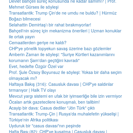
Devlet Bahçeli süreç konusunda ne kadar samimi? | Prof.
Mehmet Gürses ile söyleşi
Transatlantik: Trump Çin'de ne umdu ne buldu? | Hürmüz
Boğazı bilmecesi
Selahattin Demirtaş'ı bir rahat bırakmıyorlar!
Bahçeli'nin süreç için mekanizma önerileri | Uzman konuklar
ile ortak yayın
Cemaatlerden geriye ne kaldı?
CHP'ye yönelik topyekun savaş üzerine bazı gözlemler
Amberin Zaman ile söyleşi: "Suriye Kürtleri kazanımlarını
korumanın Şam'dan geçtiğini kavradı"
Evet, hedefte Özgür Özel var
Prof. Şule Özsoy Boyunsuz ile söyleşi: Yoksa bir daha seçim
olmayacak mı?
Haftaya Bakış (316): Casusluk davası | CHP'ye saldırılar
tırmanıyor | Halk TV olayı
Mevcut yargı sistemi en ufak bir iyimserliğe bile izin vermiyor
Öcalan artık gazetecilere konuşmalı, ben talibim!
Acayip bir dava: Casus dediler "Jön Türk" çıktı
Transatlantik: Trump-Çin | Rusya'da muhalefetin yükselişi |
Türkiye'nin Afrika politikası
Uyduruk bir "casus davası"nın peşinde
Hafta Başı (82): CHP'ye kuşatma | Casusluk davası |