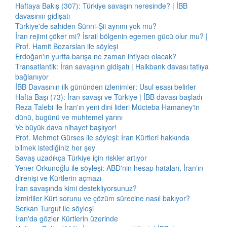
Haftaya Bakış (307): Türkiye savaşın neresinde? | İBB
davasının gidişatı
Türkiye'de sahiden Sünni-Şii ayrımı yok mu?
İran rejimi çöker mi? İsrail bölgenin egemen gücü olur mu? |
Prof. Hamit Bozarslan ile söyleşi
Erdoğan'ın yurtta barışa ne zaman ihtiyacı olacak?
Transatlantik: İran savaşının gidişatı | Halkbank davası tatlıya
bağlanıyor
İBB Davasının ilk gününden izlenimler: Usul esası belirler
Hafta Başı (73): İran savaşı ve Türkiye | İBB davası başladı
Reza Talebi ile İran'ın yeni dini lideri Mücteba Hamaney'in
dünü, bugünü ve muhtemel yarını
Ve büyük dava nihayet başlıyor!
Prof. Mehmet Gürses ile söyleşi: İran Kürtleri hakkında
bilmek istediğiniz her şey
Savaş uzadıkça Türkiye için riskler artıyor
Yener Orkunoğlu ile söyleşi: ABD'nin hesap hataları, İran'ın
direnişi ve Kürtlerin açmazı
İran savaşında kimi destekliyorsunuz?
İzmirliler Kürt sorunu ve çözüm sürecine nasıl bakıyor?
Serkan Turgut ile söyleşi
İran'da gözler Kürtlerin üzerinde