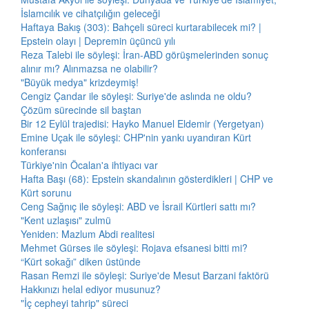
İslamcılık ve cihatçılığın geleceği
Haftaya Bakış (303): Bahçeli süreci kurtarabilecek mi? |
Epstein olayı | Depremin üçüncü yılı
Reza Talebi ile söyleşi: İran-ABD görüşmelerinden sonuç
alınır mı? Alınmazsa ne olabilir?
"Büyük medya" krizdeymiş!
Cengiz Çandar ile söyleşi: Suriye'de aslında ne oldu?
Çözüm sürecinde sil baştan
Bir 12 Eylül trajedisi: Hayko Manuel Eldemir (Yergetyan)
Emine Uçak ile söyleşi: CHP'nin yankı uyandıran Kürt
konferansı
Türkiye'nin Öcalan'a ihtiyacı var
Hafta Başı (68): Epstein skandalının gösterdikleri | CHP ve
Kürt sorunu
Ceng Sağnıç ile söyleşi: ABD ve İsrail Kürtleri sattı mı?
"Kent uzlaşısı" zulmü
Yeniden: Mazlum Abdi realitesi
Mehmet Gürses ile söyleşi: Rojava efsanesi bitti mi?
“Kürt sokağı” diken üstünde
Rasan Remzi ile söyleşi: Suriye'de Mesut Barzani faktörü
Hakkınızı helal ediyor musunuz?
"İç cepheyi tahrip" süreci