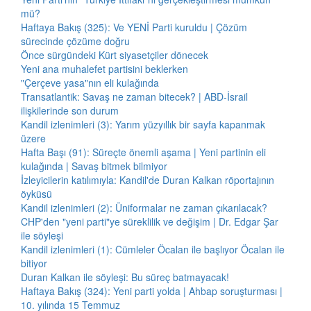
mü?
Haftaya Bakış (325): Ve YENİ Parti kuruldu | Çözüm
sürecinde çözüme doğru
Önce sürgündeki Kürt siyasetçiler dönecek
Yeni ana muhalefet partisini beklerken
"Çerçeve yasa"nın eli kulağında
Transatlantik: Savaş ne zaman bitecek? | ABD-İsrail
ilişkilerinde son durum
Kandil izlenimleri (3): Yarım yüzyıllık bir sayfa kapanmak
üzere
Hafta Başı (91): Süreçte önemli aşama | Yeni partinin eli
kulağında | Savaş bitmek bilmiyor
İzleyicilerin katılımıyla: Kandil'de Duran Kalkan röportajının
öyküsü
Kandil izlenimleri (2): Üniformalar ne zaman çıkarılacak?
CHP'den "yeni parti"ye süreklilik ve değişim | Dr. Edgar Şar
ile söyleşi
Kandil izlenimleri (1): Cümleler Öcalan ile başlıyor Öcalan ile
bitiyor
Duran Kalkan ile söyleşi: Bu süreç batmayacak!
Haftaya Bakış (324): Yeni parti yolda | Ahbap soruşturması |
10. yılında 15 Temmuz