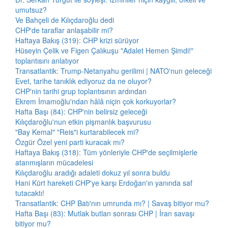
umutsuz?
Ve Bahçeli de Kılıçdaroğlu dedi
CHP'de taraflar anlaşabilir mi?
Haftaya Bakış (319): CHP krizi sürüyor
Hüseyin Çelik ve Figen Çalıkuşu "Adalet Hemen Şimdi!"
toplantısını anlatıyor
Transatlantik: Trump-Netanyahu gerilimi | NATO'nun geleceği
Evet, tarihe tanıklık ediyoruz da ne oluyor?
CHP'nin tarihi grup toplantısının ardından
Ekrem İmamoğlu'ndan hâlâ niçin çok korkuyorlar?
Hafta Başı (84): CHP'nin belirsiz geleceği
Kılıçdaroğlu'nun etkin pişmanlık başvurusu
"Bay Kemal" "Reis"i kurtarabilecek mi?
Özgür Özel yeni parti kuracak mı?
Haftaya Bakış (318): Tüm yönleriyle CHP'de seçilmişlerle
atanmışların mücadelesi
Kılıçdaroğlu aradığı adaleti dokuz yıl sonra buldu
Hani Kürt hareketi CHP'ye karşı Erdoğan'ın yanında saf
tutacaktı!
Transatlantik: CHP Batı'nın umrunda mı? | Savaş bitiyor mu?
Hafta Başı (83): Mutlak butlan sonrası CHP | İran savaşı
bitiyor mu?