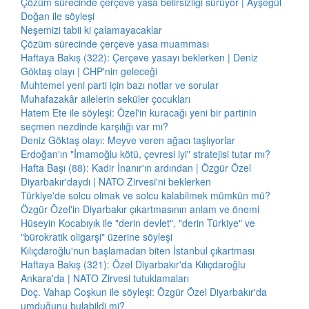
Çözüm sürecinde çerçeve yasa belirsizliği sürüyor | Ayşegül
Doğan ile söyleşi
Neşemizi tabii ki çalamayacaklar
Çözüm sürecinde çerçeve yasa muamması
Haftaya Bakış (322): Çerçeve yasayı beklerken | Deniz
Göktaş olayı | CHP'nin geleceği
Muhtemel yeni parti için bazı notlar ve sorular
Muhafazakâr ailelerin seküler çocukları
Hatem Ete ile söyleşi: Özel'in kuracağı yeni bir partinin
seçmen nezdinde karşılığı var mı?
Deniz Göktaş olayı: Meyve veren ağacı taşlıyorlar
Erdoğan'ın "İmamoğlu kötü, çevresi iyi" stratejisi tutar mı?
Hafta Başı (88): Kadir İnanır'ın ardından | Özgür Özel
Diyarbakır'daydı | NATO Zirvesi'ni beklerken
Türkiye'de solcu olmak ve solcu kalabilmek mümkün mü?
Özgür Özel'in Diyarbakır çıkartmasının anlam ve önemi
Hüseyin Kocabıyık ile "derin devlet", "derin Türkiye" ve
"bürokratik oligarşi" üzerine söyleşi
Kılıçdaroğlu'nun başlamadan biten İstanbul çıkartması
Haftaya Bakış (321): Özel Diyarbakır'da Kılıçdaroğlu
Ankara'da | NATO Zirvesi tutuklamaları
Doç. Vahap Coşkun ile söyleşi: Özgür Özel Diyarbakır'da
umduğunu bulabildi mi?