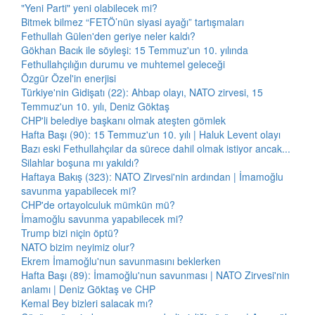
"Yeni Parti" yeni olabilecek mi?
Bitmek bilmez “FETÖ’nün siyasi ayağı” tartışmaları
Fethullah Gülen'den geriye neler kaldı?
Gökhan Bacık ile söyleşi: 15 Temmuz'un 10. yılında
Fethullahçılığın durumu ve muhtemel geleceği
Özgür Özel'in enerjisi
Türkiye'nin Gidişatı (22): Ahbap olayı, NATO zirvesi, 15
Temmuz'un 10. yılı, Deniz Göktaş
CHP'li belediye başkanı olmak ateşten gömlek
Hafta Başı (90): 15 Temmuz'un 10. yılı | Haluk Levent olayı
Bazı eski Fethullahçılar da sürece dahil olmak istiyor ancak...
Silahlar boşuna mı yakıldı?
Haftaya Bakış (323): NATO Zirvesi'nin ardından | İmamoğlu
savunma yapabilecek mi?
CHP'de ortayolculuk mümkün mü?
İmamoğlu savunma yapabilecek mi?
Trump bizi niçin öptü?
NATO bizim neyimiz olur?
Ekrem İmamoğlu'nun savunmasını beklerken
Hafta Başı (89): İmamoğlu'nun savunması | NATO Zirvesi'nin
anlamı | Deniz Göktaş ve CHP
Kemal Bey bizleri salacak mı?