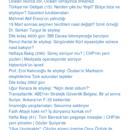
Öcalan olunca zor, Öcalan olmayınca imkansız
Türkiye'nin Gidişatı (15): Nerden çıktı bu Yeşil? Bütçe bize ne
söylüyor? Gazeteci tutuklamaları
Mehmet Akif Ersoy'un yalnızlığı
19 Mart sonrası seçmen tercihleri nasıl değişti? İzmir örneği:
Dr. Serkan Turgut ile söyleşi
Dile kolay 4600 gün: İBB Davası bitmeyeceğe benziyor
Remzi Kartal ile söyleşi: Sürgündeki Kürt siyasetçiler sürece
nasıl bakıyor?
Haftaya Bakış (296): Süreç sürüyor mu? | CHP'nin yeni
yüzleri | Medyada operasyonlar sürüyor
Habertürk'ün laneti
Prof. Erol Katırcıoğlu ile söyleşi: Öcalan'ın Marksizm
eleştirilerine Türk solundan tepkiler
Dile kolay 2962 gün
Uğur Karaca ile söyleşi: "Niçin deist oldum?"
Transatlantik: ABD'nin Stratejik Güvenlik Belgesi, Bir yıl sonra
Suriye, Ankara'nın F-35 beklentisi
İmamoğlu yargılamaları: Savunma saldırıyor
Fatih Altaylı haklı mı? İş dünyamız korkak mı?
Hafta Başı (61): Tom Barrack'tan peşpeşe mesajlar | CHP'de
yeni yönetim | Gözler Suriye'de
"Ulus Unutmaktır": Çözüm süreci üzerine Onur Öztürk ile