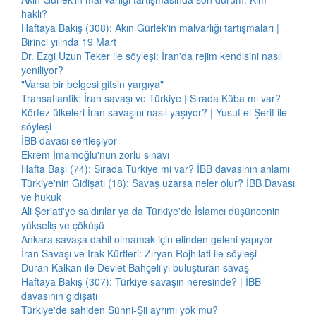
haklı?
Haftaya Bakış (308): Akın Gürlek'in malvarlığı tartışmaları |
Birinci yılında 19 Mart
Dr. Ezgi Uzun Teker ile söyleşi: İran'da rejim kendisini nasıl
yeniliyor?
"Varsa bir belgesi gitsin yargıya"
Transatlantik: İran savaşı ve Türkiye | Sırada Küba mı var?
Körfez ülkeleri İran savaşını nasıl yaşıyor? | Yusuf el Şerif ile
söyleşi
İBB davası sertleşiyor
Ekrem İmamoğlu'nun zorlu sınavı
Hafta Başı (74): Sırada Türkiye mi var? İBB davasının anlamı
Türkiye'nin Gidişatı (18): Savaş uzarsa neler olur? İBB Davası
ve hukuk
Ali Şeriati'ye saldırılar ya da Türkiye'de İslamcı düşüncenin
yükseliş ve çöküşü
Ankara savaşa dahil olmamak için elinden geleni yapıyor
İran Savaşı ve Irak Kürtleri: Zıryan Rojhılati ile söyleşi
Duran Kalkan ile Devlet Bahçeli'yi buluşturan savaş
Haftaya Bakış (307): Türkiye savaşın neresinde? | İBB
davasının gidişatı
Türkiye'de sahiden Sünni-Şii ayrımı yok mu?