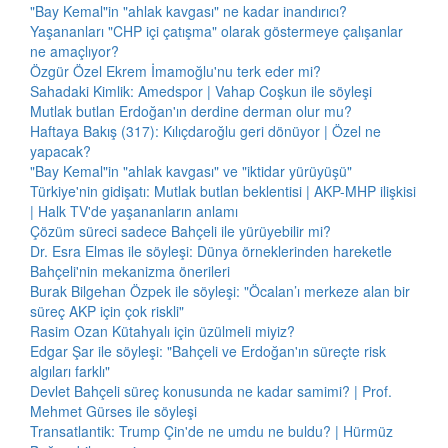
"Bay Kemal"in "ahlak kavgası" ne kadar inandırıcı?
Yaşananları "CHP içi çatışma" olarak göstermeye çalışanlar
ne amaçlıyor?
Özgür Özel Ekrem İmamoğlu'nu terk eder mi?
Sahadaki Kimlik: Amedspor | Vahap Coşkun ile söyleşi
Mutlak butlan Erdoğan'ın derdine derman olur mu?
Haftaya Bakış (317): Kılıçdaroğlu geri dönüyor | Özel ne
yapacak?
"Bay Kemal"in "ahlak kavgası" ve "iktidar yürüyüşü"
Türkiye'nin gidişatı: Mutlak butlan beklentisi | AKP-MHP ilişkisi
| Halk TV'de yaşananların anlamı
Çözüm süreci sadece Bahçeli ile yürüyebilir mi?
Dr. Esra Elmas ile söyleşi: Dünya örneklerinden hareketle
Bahçeli'nin mekanizma önerileri
Burak Bilgehan Özpek ile söyleşi: "Öcalan’ı merkeze alan bir
süreç AKP için çok riskli"
Rasim Ozan Kütahyalı için üzülmeli miyiz?
Edgar Şar ile söyleşi: "Bahçeli ve Erdoğan'ın süreçte risk
algıları farklı"
Devlet Bahçeli süreç konusunda ne kadar samimi? | Prof.
Mehmet Gürses ile söyleşi
Transatlantik: Trump Çin'de ne umdu ne buldu? | Hürmüz