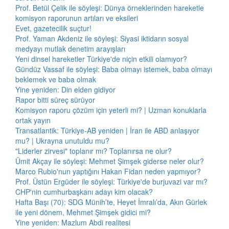
Prof. Betül Çelik ile söyleşi: Dünya örneklerinden hareketle
komisyon raporunun artıları ve eksileri
Evet, gazetecilik suçtur!
Prof. Yaman Akdeniz ile söyleşi: Siyasi iktidarın sosyal
medyayı mutlak denetim arayışları
Yeni dinsel hareketler Türkiye'de niçin etkili olamıyor?
Gündüz Vassaf ile söyleşi: Baba olmayı istemek, baba olmayı
beklemek ve baba olmak
Yine yeniden: Din elden gidiyor
Rapor bitti süreç sürüyor
Komisyon raporu çözüm için yeterli mi? | Uzman konuklarla
ortak yayın
Transatlantik: Türkiye-AB yeniden | İran ile ABD anlaşıyor
mu? | Ukrayna unutuldu mu?
"Liderler zirvesi" toplanır mı? Toplanırsa ne olur?
Ümit Akçay ile söyleşi: Mehmet Şimşek giderse neler olur?
Marco Rubio'nun yaptığını Hakan Fidan neden yapmıyor?
Prof. Üstün Ergüder ile söyleşi: Türkiye'de burjuvazi var mı?
CHP'nin cumhurbaşkanı adayı kim olacak?
Hafta Başı (70): SDG Münih’te, Heyet İmralı’da, Akın Gürlek
ile yeni dönem, Mehmet Şimşek gidici mi?
Yine yeniden: Mazlum Abdi realitesi