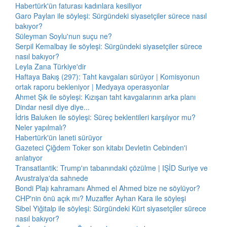
Habertürk'ün faturası kadınlara kesiliyor
Garo Paylan ile söyleşi: Sürgündeki siyasetçiler sürece nasıl
bakıyor?
Süleyman Soylu'nun suçu ne?
Serpil Kemalbay ile söyleşi: Sürgündeki siyasetçiler sürece
nasıl bakıyor?
Leyla Zana Türkiye'dir
Haftaya Bakış (297): Taht kavgaları sürüyor | Komisyonun
ortak raporu bekleniyor | Medyaya operasyonlar
Ahmet Şık ile söyleşi: Kızışan taht kavgalarının arka planı
Dindar nesil diye diye...
İdris Baluken ile söyleşi: Süreç beklentileri karşılıyor mu?
Neler yapılmalı?
Habertürk'ün laneti sürüyor
Gazeteci Çiğdem Toker son kitabı Devletin Cebinden'i
anlatıyor
Transatlantik: Trump'ın tabanındaki çözülme | IŞİD Suriye ve
Avustralya'da sahnede
Bondi Plajı kahramanı Ahmed el Ahmed bize ne söylüyor?
CHP'nin önü açık mı? Muzaffer Ayhan Kara ile söyleşi
Sibel Yiğitalp ile söyleşi: Sürgündeki Kürt siyasetçiler sürece
nasıl bakıyor?