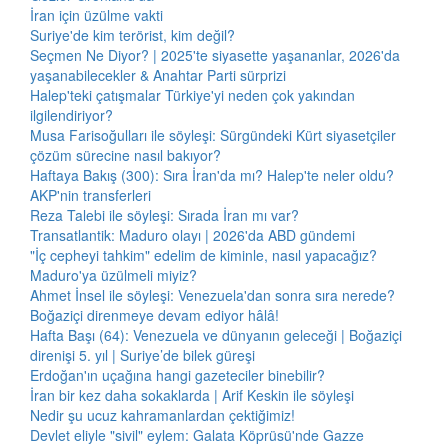
İran için üzülme vakti
Suriye'de kim terörist, kim değil?
Seçmen Ne Diyor? | 2025'te siyasette yaşananlar, 2026'da
yaşanabilecekler & Anahtar Parti sürprizi
Halep'teki çatışmalar Türkiye'yi neden çok yakından
ilgilendiriyor?
Musa Farisoğulları ile söyleşi: Sürgündeki Kürt siyasetçiler
çözüm sürecine nasıl bakıyor?
Haftaya Bakış (300): Sıra İran'da mı? Halep'te neler oldu?
AKP'nin transferleri
Reza Talebi ile söyleşi: Sırada İran mı var?
Transatlantik: Maduro olayı | 2026'da ABD gündemi
"İç cepheyi tahkim" edelim de kiminle, nasıl yapacağız?
Maduro'ya üzülmeli miyiz?
Ahmet İnsel ile söyleşi: Venezuela'dan sonra sıra nerede?
Boğaziçi direnmeye devam ediyor hâlâ!
Hafta Başı (64): Venezuela ve dünyanın geleceği | Boğaziçi
direnişi 5. yıl | Suriye’de bilek güreşi
Erdoğan'ın uçağına hangi gazeteciler binebilir?
İran bir kez daha sokaklarda | Arif Keskin ile söyleşi
Nedir şu ucuz kahramanlardan çektiğimiz!
Devlet eliyle "sivil" eylem: Galata Köprüsü'nde Gazze