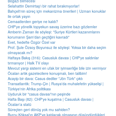
Boğazı bilmecesi
Selahattin Demirtaş'ı bir rahat bırakmıyorlar!
Bahçeli'nin süreç için mekanizma önerileri | Uzman konuklar
ile ortak yayın
Cemaatlerden geriye ne kaldı?
CHP'ye yönelik topyekun savaş üzerine bazı gözlemler
Amberin Zaman ile söyleşi: "Suriye Kürtleri kazanımlarını
korumanın Şam'dan geçtiğini kavradı"
Evet, hedefte Özgür Özel var
Prof. Şule Özsoy Boyunsuz ile söyleşi: Yoksa bir daha seçim
olmayacak mı?
Haftaya Bakış (316): Casusluk davası | CHP'ye saldırılar
tırmanıyor | Halk TV olayı
Mevcut yargı sistemi en ufak bir iyimserliğe bile izin vermiyor
Öcalan artık gazetecilere konuşmalı, ben talibim!
Acayip bir dava: Casus dediler "Jön Türk" çıktı
Transatlantik: Trump-Çin | Rusya'da muhalefetin yükselişi |
Türkiye'nin Afrika politikası
Uyduruk bir "casus davası"nın peşinde
Hafta Başı (82): CHP'ye kuşatma | Casusluk davası |
Öcalan'a statü
Süreçten geri dönüş yok mu sahiden?
Burcu Köksal'ın AKP'ye katılacak olmasının düşündürdükleri