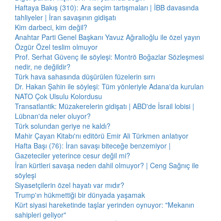
Haftaya Bakış (310): Ara seçim tartışmaları | İBB davasında
tahliyeler | İran savaşının gidişatı
Kim darbeci, kim değil?
Anahtar Parti Genel Başkanı Yavuz Ağıralioğlu ile özel yayın
Özgür Özel teslim olmuyor
Prof. Serhat Güvenç ile söyleşi: Montrö Boğazlar Sözleşmesi
nedir, ne değildir?
Türk hava sahasında düşürülen füzelerin sırrı
Dr. Hakan Şahin ile söyleşi: Tüm yönleriyle Adana'da kurulan
NATO Çok Ulsulu Kolordusu
Transatlantik: Müzakerelerin gidişatı | ABD'de İsrail lobisi |
Lübnan'da neler oluyor?
Türk solundan geriye ne kaldı?
Mahir Çayan Kitabı'nı editörü Emir Ali Türkmen anlatıyor
Hafta Başı (76): İran savaşı biteceğe benzemiyor |
Gazeteciler yeterince cesur değil mi?
İran kürtleri savaşa neden dahil olmuyor? | Ceng Sağnıç ile
söyleşi
Siyasetçilerin özel hayatı var mıdır?
Trump'ın hükmettiği bir dünyada yaşamak
Kürt siyasi hareketinde taşlar yerinden oynuyor: "Mekanın
sahipleri geliyor"