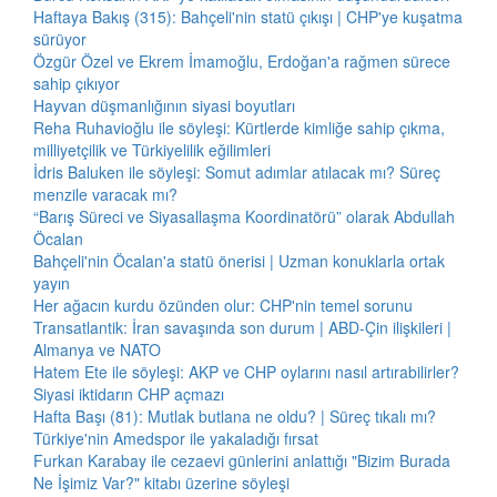
Haftaya Bakış (315): Bahçeli'nin statü çıkışı | CHP'ye kuşatma
sürüyor
Özgür Özel ve Ekrem İmamoğlu, Erdoğan'a rağmen sürece
sahip çıkıyor
Hayvan düşmanlığının siyasi boyutları
Reha Ruhavioğlu ile söyleşi: Kürtlerde kimliğe sahip çıkma,
milliyetçilik ve Türkiyelilik eğilimleri
İdris Baluken ile söyleşi: Somut adımlar atılacak mı? Süreç
menzile varacak mı?
“Barış Süreci ve Siyasallaşma Koordinatörü” olarak Abdullah
Öcalan
Bahçeli'nin Öcalan'a statü önerisi | Uzman konuklarla ortak
yayın
Her ağacın kurdu özünden olur: CHP'nin temel sorunu
Transatlantik: İran savaşında son durum | ABD-Çin ilişkileri |
Almanya ve NATO
Hatem Ete ile söyleşi: AKP ve CHP oylarını nasıl artırabilirler?
Siyasi iktidarın CHP açmazı
Hafta Başı (81): Mutlak butlana ne oldu? | Süreç tıkalı mı?
Türkiye'nin Amedspor ile yakaladığı fırsat
Furkan Karabay ile cezaevi günlerini anlattığı "Bizim Burada
Ne İşimiz Var?" kitabı üzerine söyleşi