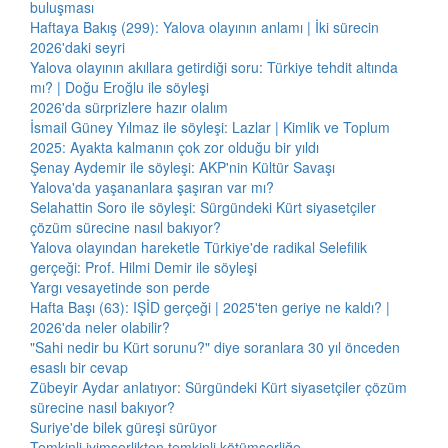
buluşması
Haftaya Bakış (299): Yalova olayının anlamı | İki sürecin
2026'daki seyri
Yalova olayının akıllara getirdiği soru: Türkiye tehdit altında
mı? | Doğu Eroğlu ile söyleşi
2026'da sürprizlere hazır olalım
İsmail Güney Yılmaz ile söyleşi: Lazlar | Kimlik ve Toplum
2025: Ayakta kalmanın çok zor olduğu bir yıldı
Şenay Aydemir ile söyleşi: AKP'nin Kültür Savaşı
Yalova'da yaşananlara şaşıran var mı?
Selahattin Soro ile söyleşi: Sürgündeki Kürt siyasetçiler
çözüm sürecine nasıl bakıyor?
Yalova olayından hareketle Türkiye'de radikal Selefilik
gerçeği: Prof. Hilmi Demir ile söyleşi
Yargı vesayetinde son perde
Hafta Başı (63): IŞİD gerçeği | 2025'ten geriye ne kaldı? |
2026'da neler olabilir?
"Sahi nedir bu Kürt sorunu?" diye soranlara 30 yıl önceden
esaslı bir cevap
Zübeyir Aydar anlatıyor: Sürgündeki Kürt siyasetçiler çözüm
sürecine nasıl bakıyor?
Suriye'de bilek güreşi sürüyor
Temkinli iyimserlikten temkinli kötümserliğe