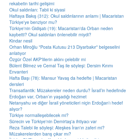
rekabetin tarihi gelişimi
Okul saldırıları: Tabii ki siyasi
Haftaya Bakış (312): Okul saldırılarının anlamı | Macaristan
Türkiye'ye benziyor mu?
Türkiye'nin Gidişatı (19): Macaristan'da Orban neden
kaybetti? Okul saldırıları önlenebilir miydi?
Kindar nesil
Orhan Miroğlu "Posta Kutusu 213 Diyarbakır" belgeselini
anlatıyor
Özgür Özel AKP'lilerin aklını çelebilir mi
Bülent Bilmez ve Cemal Taş ile söyleşi: Dersim Kırımı
Envanteri
Hafta Başı (78): Mansur Yavaş da hedefte | Macaristan
dersleri
Transatlantik: Müzakereler neden durdu? İsrail’in hedefinde
Erdoğan var, Orban’ın yaşadığı hezimet
Netanyahu ve diğer İsrail yöneticileri niçin Erdoğan'ı hedef
alıyor?
Türkiye normalleşebilecek mi?
Sürecin ve Türkiye'nin Demirtaş'a ihtiyacı var
Reza Talebi ile söyleşi: Ateşkes İran'ın zaferi mi?
Müzakerelerden barış çıkar mı?