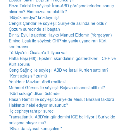
Reza Talebi ile söyleşi: İran-ABD görüşmelerinden sonuç
alınır mı? Alınmazsa ne olabilir?
"Büyük medya" krizdeymiş!
Cengiz Çandar ile söyleşi: Suriye'de aslında ne oldu?
Çözüm sürecinde sil baştan
Bir 12 Eylül trajedisi: Hayko Manuel Eldemir (Yergetyan)
Emine Uçak ile söyleşi: CHP'nin yankı uyandıran Kürt
konferansı
Türkiye'nin Öcalan'a ihtiyacı var
Hafta Başı (68): Epstein skandalının gösterdikleri | CHP ve
Kürt sorunu
Ceng Sağnıç ile söyleşi: ABD ve İsrail Kürtleri sattı mı?
"Kent uzlaşısı" zulmü
Yeniden: Mazlum Abdi realitesi
Mehmet Gürses ile söyleşi: Rojava efsanesi bitti mi?
“Kürt sokağı” diken üstünde
Rasan Remzi ile söyleşi: Suriye'de Mesut Barzani faktörü
Hakkınızı helal ediyor musunuz?
"İç cepheyi tahrip" süreci
Transatlantik: ABD’nin gündemini ICE belirliyor | Suriye’de
anlaşma oluyor mu?
"Biraz da siyaset konuşalım!"