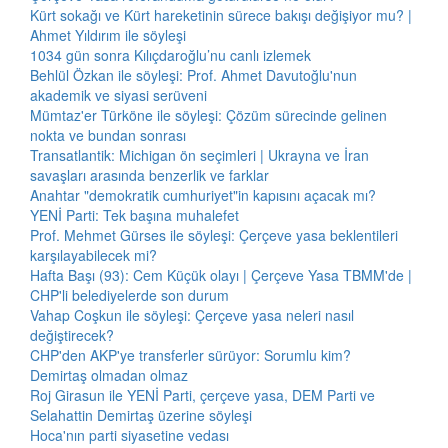
Kürt sokağı ve Kürt hareketinin sürece bakışı değişiyor mu? |
Ahmet Yıldırım ile söyleşi
1034 gün sonra Kılıçdaroğlu’nu canlı izlemek
Behlül Özkan ile söyleşi: Prof. Ahmet Davutoğlu'nun
akademik ve siyasi serüveni
Mümtaz'er Türköne ile söyleşi: Çözüm sürecinde gelinen
nokta ve bundan sonrası
Transatlantik: Michigan ön seçimleri | Ukrayna ve İran
savaşları arasında benzerlik ve farklar
Anahtar "demokratik cumhuriyet"in kapısını açacak mı?
YENİ Parti: Tek başına muhalefet
Prof. Mehmet Gürses ile söyleşi: Çerçeve yasa beklentileri
karşılayabilecek mi?
Hafta Başı (93): Cem Küçük olayı | Çerçeve Yasa TBMM'de |
CHP'li belediyelerde son durum
Vahap Coşkun ile söyleşi: Çerçeve yasa neleri nasıl
değiştirecek?
CHP'den AKP'ye transferler sürüyor: Sorumlu kim?
Demirtaş olmadan olmaz
Roj Girasun ile YENİ Parti, çerçeve yasa, DEM Parti ve
Selahattin Demirtaş üzerine söyleşi
Hoca'nın parti siyasetine vedası