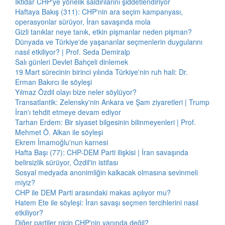
İktidar CHP'ye yönelik saldırılarını şiddetlendiriyor
Haftaya Bakış (311): CHP'nin ara seçim kampanyası,
operasyonlar sürüyor, İran savaşında mola
Gizli tanıklar neye tanık, etkin pişmanlar neden pişman?
Dünyada ve Türkiye'de yaşananlar seçmenlerin duygularını
nasıl etkiliyor? | Prof. Seda Demiralp
Salı günleri Devlet Bahçeli dinlemek
19 Mart sürecinin birinci yılında Türkiye'nin ruh hali: Dr.
Erman Bakırcı ile söyleşi
Yılmaz Özdil olayı bize neler söylüyor?
Transatlantik: Zelensky'nin Ankara ve Şam ziyaretleri | Trump
İran'ı tehdit etmeye devam ediyor
Tarhan Erdem: Bir siyaset bilgesinin bilinmeyenleri | Prof.
Mehmet Ö. Alkan ile söyleşi
Ekrem İmamoğlu'nun karnesi
Hafta Başı (77): CHP-DEM Parti ilişkisi | İran savaşında
belirsizlik sürüyor, Özdil'in istifası
Sosyal medyada anonimliğin kalkacak olmasına sevinmeli
miyiz?
CHP ile DEM Parti arasındaki makas açılıyor mu?
Hatem Ete ile söyleşi: İran savaşı seçmen tercihlerini nasıl
etkiliyor?
Diğer partiler niçin CHP'nin yanında değil?