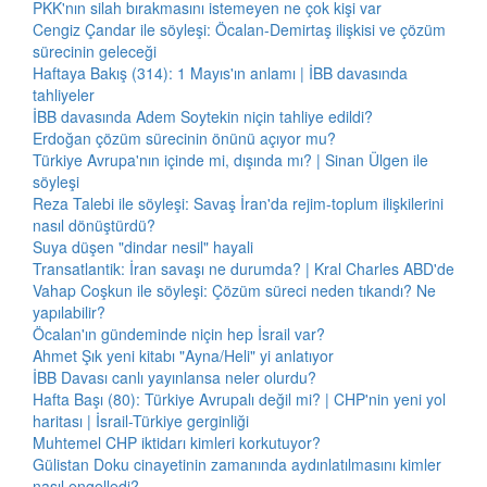
PKK'nın silah bırakmasını istemeyen ne çok kişi var
Cengiz Çandar ile söyleşi: Öcalan-Demirtaş ilişkisi ve çözüm
sürecinin geleceği
Haftaya Bakış (314): 1 Mayıs'ın anlamı | İBB davasında
tahliyeler
İBB davasında Adem Soytekin niçin tahliye edildi?
Erdoğan çözüm sürecinin önünü açıyor mu?
Türkiye Avrupa'nın içinde mi, dışında mı? | Sinan Ülgen ile
söyleşi
Reza Talebi ile söyleşi: Savaş İran'da rejim-toplum ilişkilerini
nasıl dönüştürdü?
Suya düşen "dindar nesil" hayali
Transatlantik: İran savaşı ne durumda? | Kral Charles ABD'de
Vahap Coşkun ile söyleşi: Çözüm süreci neden tıkandı? Ne
yapılabilir?
Öcalan'ın gündeminde niçin hep İsrail var?
Ahmet Şık yeni kitabı "Ayna/Heli" yi anlatıyor
İBB Davası canlı yayınlansa neler olurdu?
Hafta Başı (80): Türkiye Avrupalı değil mi? | CHP'nin yeni yol
haritası | İsrail-Türkiye gerginliği
Muhtemel CHP iktidarı kimleri korkutuyor?
Gülistan Doku cinayetinin zamanında aydınlatılmasını kimler
nasıl engelledi?