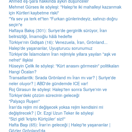
Ahmed eş-Şara hakkında aykırı düşünceler
Mehmet Gürses ile söyleşi: "Halep'te iki mahalleyi kazanmak
için Kürtleri kaybetme riski"
"Ya sev ya terk et"ten "Furkan günlerindeyiz, safınızı doğru
seçin"e
Haftaya Bakış (301): Suriye'de gerginlik sürüyor, İran
belirsizliği, İmamoğlu hâlâ hedefte
Türkiye'nin Gidişatı (16): Venezuela, İran, Grönland...
Halep'de yaşananlar, Uyuşturucu sorunumuz
Türkiye'de İslamcıların İran rejimiyle yıllara yayılan "aşk ve
nefret" ilişkisi
Hüseyin Çelik ile söyleşi: "Kürt anasını görmesin" politikaları
Hangi Öcalan?
Transatlantik: Sırada Grönland mı İran mı var? | Suriye'de
neler oluyor? | ABD'de gündemde ICE var!
Roj Girasun ile söyleşi: Halep'ten sonra Suriye'nin ve
Türkiye'deki çözüm sürecinin geleceği
"Palyaço Ruşen"
İran'da rejim mi değişecek yoksa rejim kendisini mi
değiştirecek? | Dr. Ezgi Uzun Teker ile söyleşi
"Sizi gidi 'kripto Kürtçüler' sizi!"
Hafta Başı (65): İran'ın geleceği | Halep'te yaşananlar |
Gözler Grönland'da