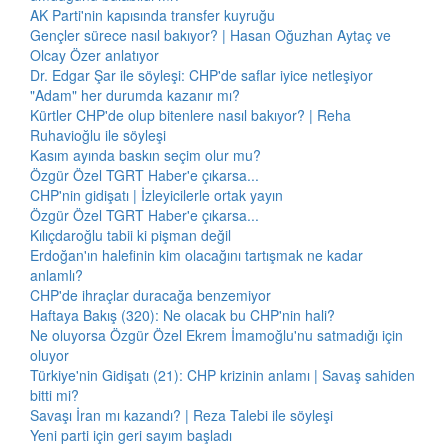
AK Parti'nin kapısında transfer kuyruğu
Gençler sürece nasıl bakıyor? | Hasan Oğuzhan Aytaç ve
Olcay Özer anlatıyor
Dr. Edgar Şar ile söyleşi: CHP'de saflar iyice netleşiyor
"Adam" her durumda kazanır mı?
Kürtler CHP'de olup bitenlere nasıl bakıyor? | Reha
Ruhavioğlu ile söyleşi
Kasım ayında baskın seçim olur mu?
Özgür Özel TGRT Haber'e çıkarsa...
CHP'nin gidişatı | İzleyicilerle ortak yayın
Özgür Özel TGRT Haber'e çıkarsa...
Kılıçdaroğlu tabii ki pişman değil
Erdoğan'ın halefinin kim olacağını tartışmak ne kadar
anlamlı?
CHP'de ihraçlar duracağa benzemiyor
Haftaya Bakış (320): Ne olacak bu CHP'nin hali?
Ne oluyorsa Özgür Özel Ekrem İmamoğlu'nu satmadığı için
oluyor
Türkiye'nin Gidişatı (21): CHP krizinin anlamı | Savaş sahiden
bitti mi?
Savaşı İran mı kazandı? | Reza Talebi ile söyleşi
Yeni parti için geri sayım başladı