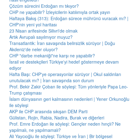
Çözüm sürecini Erdoğan mı tıkıyor?
CHP ne yapabilir? İzleyicilerin katılımıyla ortak yayın
Haftaya Bakış (313): Erdoğan sürece mührünü vuracak mı? |
CHP'nin yeni yol haritası
23 Nisan arifesinde Silivri'de olmak
Artık Avrupalı sayılmıyor muyuz?
Transatlantik: İran savaşında belirsizlik sürüyor | Doğu
Akdeniz'de neler oluyor?
CHP "darbe mekaniği"ne karşı ne yapabilir?
İsrail ve destekçileri Türkiye'yi hedef göstermeye devam
ediyor
Hafta Başı: CHP'ye operasyonlar sürüyor | Okul saldırıları
unutulacak mı? | İran savaşında son durum
Prof. Bekir Zakir Çoban ile söyleşi: Tüm yönleriyle Papa Leo-
Trump çatışması
İslam dünyasının geri kalmasının nedenleri | Yener Orkunoğlu
ile söyleşi
AKP ile CHP arasında sıkışan DEM Parti
Gülistan, Rojin, Rabia, Nadira, Burak ve diğerleri
Prof. Emre Erdoğan ile söyleşi: Gençler neden hınçlı? Ne
yapılmalı, ne yapılmamalı?
Ali Yaycıoğlu ile söyleşi: Türkiye ve İran | Bir bölgesel