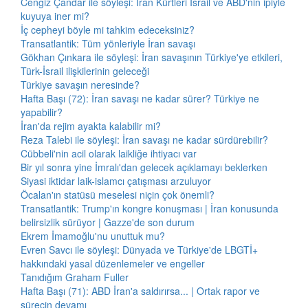
Cengiz Çandar ile söyleşi: İran Kürtleri İsrail ve ABD'nin ipiyle
kuyuya iner mi?
İç cepheyi böyle mi tahkim edeceksiniz?
Transatlantik: Tüm yönleriyle İran savaşı
Gökhan Çınkara ile söyleşi: İran savaşının Türkiye'ye etkileri,
Türk-İsrail ilişkilerinin geleceği
Türkiye savaşın neresinde?
Hafta Başı (72): İran savaşı ne kadar sürer? Türkiye ne
yapabilir?
İran'da rejim ayakta kalabilir mi?
Reza Talebi ile söyleşi: İran savaşı ne kadar sürdürebilir?
Cübbeli'nin acil olarak laikliğe ihtiyacı var
Bir yıl sonra yine İmralı'dan gelecek açıklamayı beklerken
Siyasi iktidar laik-islamcı çatışması arzuluyor
Öcalan'ın statüsü meselesi niçin çok önemli?
Transatlantik: Trump'ın kongre konuşması | İran konusunda
belirsizlik sürüyor | Gazze'de son durum
Ekrem İmamoğlu'nu unuttuk mu?
Evren Savcı ile söyleşi: Dünyada ve Türkiye'de LBGTİ+
hakkındaki yasal düzenlemeler ve engeller
Tanıdığım Graham Fuller
Hafta Başı (71): ABD İran'a saldırırsa... | Ortak rapor ve
sürecin devamı