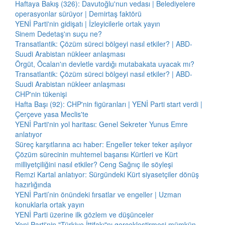
Haftaya Bakış (326): Davutoğlu'nun vedası | Belediyelere
operasyonlar sürüyor | Demirtaş faktörü
YENİ Parti'nin gidişatı | İzleyicilerle ortak yayın
Sinem Dedetaş'ın suçu ne?
Transatlantik: Çözüm süreci bölgeyi nasıl etkiler? | ABD-
Suudi Arabistan nükleer anlaşması
Örgüt, Öcalan'ın devletle vardığı mutabakata uyacak mı?
Transatlantik: Çözüm süreci bölgeyi nasıl etkiler? | ABD-
Suudi Arabistan nükleer anlaşması
CHP'nin tükenişi
Hafta Başı (92): CHP'nin figüranları | YENİ Parti start verdi |
Çerçeve yasa Meclis'te
YENİ Parti'nin yol haritası: Genel Sekreter Yunus Emre
anlatıyor
Süreç karşıtlarına acı haber: Engeller teker teker aşılıyor
Çözüm sürecinin muhtemel başarısı Kürtleri ve Kürt
milliyetçiliğini nasıl etkiler? Ceng Sağnıç ile söyleşi
Remzi Kartal anlatıyor: Sürgündeki Kürt siyasetçiler dönüş
hazırlığında
YENİ Parti’nin önündeki fırsatlar ve engeller | Uzman
konuklarla ortak yayın
YENİ Parti üzerine ilk gözlem ve düşünceler
Yeni Parti'nin "Türkiye İttifakı"nı gerçekleştirmesi mümkün