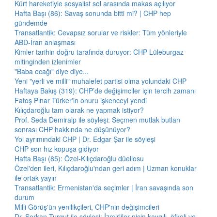
Kürt hareketiyle sosyalist sol arasında makas açılıyor
Hafta Başı (86): Savaş sonunda bitti mi? | CHP hep
gündemde
Transatlantik: Cevapsız sorular ve riskler: Tüm yönleriyle
ABD-İran anlaşması
Kimler tarihin doğru tarafında duruyor: CHP Lüleburgaz
mitinginden izlenimler
"Baba ocağı" diye diye...
Yeni "yerli ve milli" muhalefet partisi olma yolundaki CHP
Haftaya Bakış (319): CHP’de değişimciler için tercih zamanı
Fatoş Pınar Türker'in onuru işkenceyi yendi
Kılıçdaroğlu tam olarak ne yapmak istiyor?
Prof. Seda Demiralp ile söyleşi: Seçmen mutlak butlan
sonrası CHP hakkında ne düşünüyor?
Yol ayrımındaki CHP | Dr. Edgar Şar ile söyleşi
CHP son hız kopuşa gidiyor
Hafta Başı (85): Özel-Kılıçdaroğlu düellosu
Özel'den ileri, Kılıçdaroğlu'ndan geri adım | Uzman konuklar
ile ortak yayın
Transatlantik: Ermenistan'da seçimler | İran savaşında son
durum
Milli Görüş'ün yenilikçileri, CHP'nin değişimcileri
Dr. Serkan Turgut ile söyleşi: İzmirliler niçin kaygılı, öfkeli ve