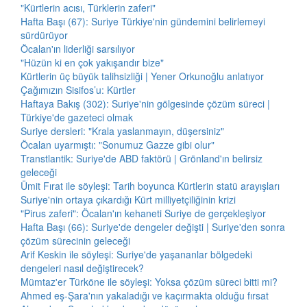
"Kürtlerin acısı, Türklerin zaferi"
Hafta Başı (67): Suriye Türkiye'nin gündemini belirlemeyi
sürdürüyor
Öcalan'ın liderliği sarsılıyor
"Hüzün ki en çok yakışandır bize"
Kürtlerin üç büyük talihsizliği | Yener Orkunoğlu anlatıyor
Çağımızın Sisifos’u: Kürtler
Haftaya Bakış (302): Suriye'nin gölgesinde çözüm süreci |
Türkiye'de gazeteci olmak
Suriye dersleri: "Krala yaslanmayın, düşersiniz"
Öcalan uyarmıştı: "Sonumuz Gazze gibi olur"
Transtlantik: Suriye'de ABD faktörü | Grönland'ın belirsiz
geleceği
Ümit Fırat ile söyleşi: Tarih boyunca Kürtlerin statü arayışları
Suriye'nin ortaya çıkardığı Kürt milliyetçiliğinin krizi
"Pirus zaferi": Öcalan'ın kehaneti Suriye de gerçekleşiyor
Hafta Başı (66): Suriye'de dengeler değişti | Suriye'den sonra
çözüm sürecinin geleceği
Arif Keskin ile söyleşi: Suriye'de yaşananlar bölgedeki
dengeleri nasıl değiştirecek?
Mümtaz'er Türköne ile söyleşi: Yoksa çözüm süreci bitti mi?
Ahmed eş-Şara'nın yakaladığı ve kaçırmakta olduğu fırsat