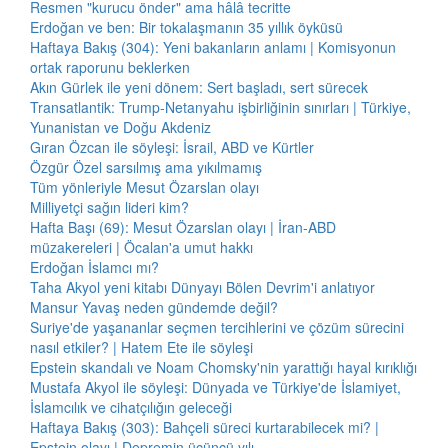
Resmen "kurucu önder" ama hâlâ tecritte
Erdoğan ve ben: Bir tokalaşmanın 35 yıllık öyküsü
Haftaya Bakış (304): Yeni bakanların anlamı | Komisyonun
ortak raporunu beklerken
Akın Gürlek ile yeni dönem: Sert başladı, sert sürecek
Transatlantik: Trump-Netanyahu işbirliğinin sınırları | Türkiye,
Yunanistan ve Doğu Akdeniz
Gıran Özcan ile söyleşi: İsrail, ABD ve Kürtler
Özgür Özel sarsılmış ama yıkılmamış
Tüm yönleriyle Mesut Özarslan olayı
Milliyetçi sağın lideri kim?
Hafta Başı (69): Mesut Özarslan olayı | İran-ABD
müzakereleri | Öcalan'a umut hakkı
Erdoğan İslamcı mı?
Taha Akyol yeni kitabı Dünyayı Bölen Devrim'i anlatıyor
Mansur Yavaş neden gündemde değil?
Suriye'de yaşananlar seçmen tercihlerini ve çözüm sürecini
nasıl etkiler? | Hatem Ete ile söyleşi
Epstein skandalı ve Noam Chomsky'nin yarattığı hayal kırıklığı
Mustafa Akyol ile söyleşi: Dünyada ve Türkiye'de İslamiyet,
İslamcılık ve cihatçılığın geleceği
Haftaya Bakış (303): Bahçeli süreci kurtarabilecek mi? |
Epstein olayı | Depremin üçüncü yılı