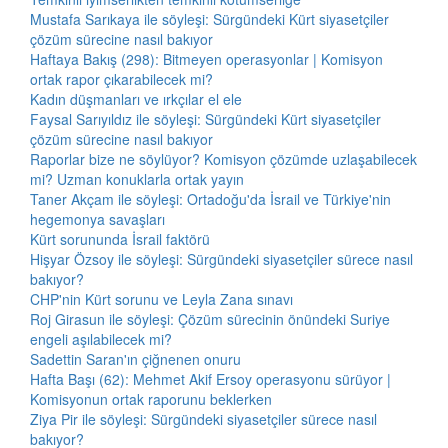
Mustafa Sarıkaya ile söyleşi: Sürgündeki Kürt siyasetçiler
çözüm sürecine nasıl bakıyor
Haftaya Bakış (298): Bitmeyen operasyonlar | Komisyon
ortak rapor çıkarabilecek mi?
Kadın düşmanları ve ırkçılar el ele
Faysal Sarıyıldız ile söyleşi: Sürgündeki Kürt siyasetçiler
çözüm sürecine nasıl bakıyor
Raporlar bize ne söylüyor? Komisyon çözümde uzlaşabilecek
mi? Uzman konuklarla ortak yayın
Taner Akçam ile söyleşi: Ortadoğu'da İsrail ve Türkiye'nin
hegemonya savaşları
Kürt sorununda İsrail faktörü
Hişyar Özsoy ile söyleşi: Sürgündeki siyasetçiler sürece nasıl
bakıyor?
CHP'nin Kürt sorunu ve Leyla Zana sınavı
Roj Girasun ile söyleşi: Çözüm sürecinin önündeki Suriye
engeli aşılabilecek mi?
Sadettin Saran'ın çiğnenen onuru
Hafta Başı (62): Mehmet Akif Ersoy operasyonu sürüyor |
Komisyonun ortak raporunu beklerken
Ziya Pir ile söyleşi: Sürgündeki siyasetçiler sürece nasıl
bakıyor?