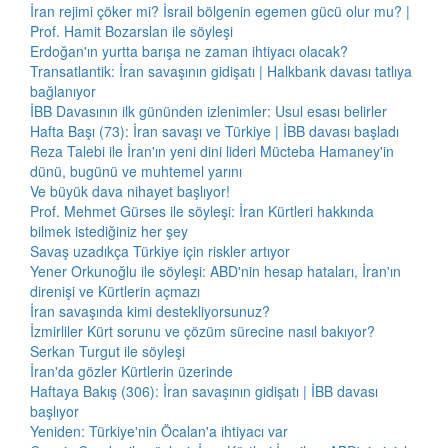
İran rejimi çöker mi? İsrail bölgenin egemen gücü olur mu? |
Prof. Hamit Bozarslan ile söyleşi
Erdoğan'ın yurtta barışa ne zaman ihtiyacı olacak?
Transatlantik: İran savaşının gidişatı | Halkbank davası tatlıya
bağlanıyor
İBB Davasının ilk gününden izlenimler: Usul esası belirler
Hafta Başı (73): İran savaşı ve Türkiye | İBB davası başladı
Reza Talebi ile İran'ın yeni dini lideri Mücteba Hamaney'in
dünü, bugünü ve muhtemel yarını
Ve büyük dava nihayet başlıyor!
Prof. Mehmet Gürses ile söyleşi: İran Kürtleri hakkında
bilmek istediğiniz her şey
Savaş uzadıkça Türkiye için riskler artıyor
Yener Orkunoğlu ile söyleşi: ABD'nin hesap hataları, İran'ın
direnişi ve Kürtlerin açmazı
İran savaşında kimi destekliyorsunuz?
İzmirliler Kürt sorunu ve çözüm sürecine nasıl bakıyor?
Serkan Turgut ile söyleşi
İran'da gözler Kürtlerin üzerinde
Haftaya Bakış (306): İran savaşının gidişatı | İBB davası
başlıyor
Yeniden: Türkiye'nin Öcalan'a ihtiyacı var