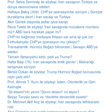
Prof. Selva Demiralp ile söyleşi: İran savaşının Türkiye ve
dünya ekonomisine etkileri
Haftaya Bakış (309): CHP'ye operasyonlar sürüyor | Süreçte
duraklama devri | İran savaşı ve Türkiye
Akın Gürlek olayında saflar iyice karıştı
Reza Talebi ile söyleşi: İran savaşında müzakere mümkün
mü? ABD kara harekatı yapar mı?
CHP'nin bağımsız medyaya ihtiyacı var ama işi çok zor
Fethullahçılar CHP'ye operasyon mu çekiyor?
Transatlantik: Hürmüz Boğazı bilmecesi | Savaşın ABD'ye
etkileri
Tamam Netanyahu kötü, peki ya Trump?
Hafta Başı (75): İran savaşında kritik günler | Malvarlığı
tartışması sürüyor
Behlül Özkan ile söyleşi: Trump Hürmüz Boğazı konusunda
niçin çark etti?
Prof. Ahmet T. Kuru ile söyleşi: İslam, Otoriterlik ve Geri
Kalmışlık
"Şii ekseni"nin yerini "Sünni ekseni" mi alıyor?
Beyaz Toroslu savcı ve "devlette devamlılık esastır"
Dr. Mehmet Akif Koç ile söyleşi: İran savaşında istihbaratın
rolü
Akın Gürlek'in mal varlığı tartışmasında son durum: Kim