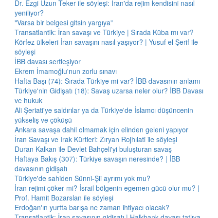
Dr. Ezgi Uzun Teker ile söyleşi: İran'da rejim kendisini nasıl
yeniliyor?
"Varsa bir belgesi gitsin yargıya"
Transatlantik: İran savaşı ve Türkiye | Sırada Küba mı var?
Körfez ülkeleri İran savaşını nasıl yaşıyor? | Yusuf el Şerif ile
söyleşi
İBB davası sertleşiyor
Ekrem İmamoğlu'nun zorlu sınavı
Hafta Başı (74): Sırada Türkiye mi var? İBB davasının anlamı
Türkiye'nin Gidişatı (18): Savaş uzarsa neler olur? İBB Davası
ve hukuk
Ali Şeriati'ye saldırılar ya da Türkiye'de İslamcı düşüncenin
yükseliş ve çöküşü
Ankara savaşa dahil olmamak için elinden geleni yapıyor
İran Savaşı ve Irak Kürtleri: Zıryan Rojhılati ile söyleşi
Duran Kalkan ile Devlet Bahçeli'yi buluşturan savaş
Haftaya Bakış (307): Türkiye savaşın neresinde? | İBB
davasının gidişatı
Türkiye'de sahiden Sünni-Şii ayrımı yok mu?
İran rejimi çöker mi? İsrail bölgenin egemen gücü olur mu? |
Prof. Hamit Bozarslan ile söyleşi
Erdoğan'ın yurtta barışa ne zaman ihtiyacı olacak?
Transatlantik: İran savaşının gidişatı | Halkbank davası tatlıya