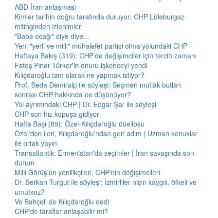
ABD-İran anlaşması
Kimler tarihin doğru tarafında duruyor: CHP Lüleburgaz
mitinginden izlenimler
"Baba ocağı" diye diye...
Yeni "yerli ve milli" muhalefet partisi olma yolundaki CHP
Haftaya Bakış (319): CHP’de değişimciler için tercih zamanı
Fatoş Pınar Türker'in onuru işkenceyi yendi
Kılıçdaroğlu tam olarak ne yapmak istiyor?
Prof. Seda Demiralp ile söyleşi: Seçmen mutlak butlan
sonrası CHP hakkında ne düşünüyor?
Yol ayrımındaki CHP | Dr. Edgar Şar ile söyleşi
CHP son hız kopuşa gidiyor
Hafta Başı (85): Özel-Kılıçdaroğlu düellosu
Özel'den ileri, Kılıçdaroğlu'ndan geri adım | Uzman konuklar
ile ortak yayın
Transatlantik: Ermenistan'da seçimler | İran savaşında son
durum
Milli Görüş'ün yenilikçileri, CHP'nin değişimcileri
Dr. Serkan Turgut ile söyleşi: İzmirliler niçin kaygılı, öfkeli ve
umutsuz?
Ve Bahçeli de Kılıçdaroğlu dedi
CHP'de taraflar anlaşabilir mi?