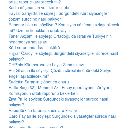
ortak rapor çıkarabilecek mi?
Kadın düşmanları ve ırkçılar el ele
Faysal Sarıyıldız ile söyleşi: Sürgündeki Kürt siyasetçiler
çözüm sürecine nasıl bakıyor
Raporlar bize ne söylüyor? Komisyon çözümde uzlaşabilecek
mi? Uzman konuklarla ortak yayın
Taner Akçam ile söyleşi: Ortadoğu'da İsrail ve Türkiye'nin
hegemonya savaşları
Kürt sorununda İsrail faktörü
Hişyar Özsoy ile söyleşi: Sürgündeki siyasetçiler sürece nasıl
bakıyor?
CHP'nin Kürt sorunu ve Leyla Zana sınavı
Roj Girasun ile söyleşi: Çözüm sürecinin önündeki Suriye
engeli aşılabilecek mi?
Sadettin Saran'ın çiğnenen onuru
Hafta Başı (62): Mehmet Akif Ersoy operasyonu sürüyor |
Komisyonun ortak raporunu beklerken
Ziya Pir ile söyleşi: Sürgündeki siyasetçiler sürece nasıl
bakıyor?
Habertürk'ün faturası kadınlara kesiliyor
Garo Paylan ile söyleşi: Sürgündeki siyasetçiler sürece nasıl
bakıyor?
Süleyman Soylu'nun suçu ne?