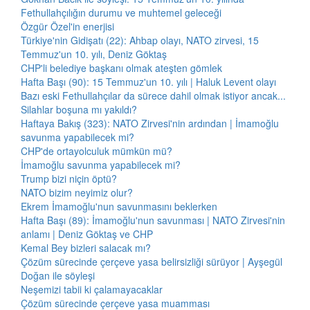
Fethullahçılığın durumu ve muhtemel geleceği
Özgür Özel'in enerjisi
Türkiye'nin Gidişatı (22): Ahbap olayı, NATO zirvesi, 15
Temmuz'un 10. yılı, Deniz Göktaş
CHP'li belediye başkanı olmak ateşten gömlek
Hafta Başı (90): 15 Temmuz'un 10. yılı | Haluk Levent olayı
Bazı eski Fethullahçılar da sürece dahil olmak istiyor ancak...
Silahlar boşuna mı yakıldı?
Haftaya Bakış (323): NATO Zirvesi'nin ardından | İmamoğlu
savunma yapabilecek mi?
CHP'de ortayolculuk mümkün mü?
İmamoğlu savunma yapabilecek mi?
Trump bizi niçin öptü?
NATO bizim neyimiz olur?
Ekrem İmamoğlu'nun savunmasını beklerken
Hafta Başı (89): İmamoğlu'nun savunması | NATO Zirvesi'nin
anlamı | Deniz Göktaş ve CHP
Kemal Bey bizleri salacak mı?
Çözüm sürecinde çerçeve yasa belirsizliği sürüyor | Ayşegül
Doğan ile söyleşi
Neşemizi tabii ki çalamayacaklar
Çözüm sürecinde çerçeve yasa muamması