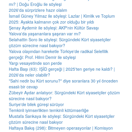
mı? | Doğu Eroğlu ile söyleşi
2026'da sürprizlere hazır olalım
İsmail Güney Yılmaz ile söyleşi: Lazlar | Kimlik ve Toplum
2025: Ayakta kalmanın çok zor olduğu bir yıldı
Şenay Aydemir ile söyleşi: AKP'nin Kültür Savaşı
Yalova'da yaşananlara şaşıran var mı?
Selahattin Soro ile söyleşi: Sürgündeki Kürt siyasetçiler
çözüm sürecine nasıl bakıyor?
Yalova olayından hareketle Türkiye'de radikal Selefilik
gerçeği: Prof. Hilmi Demir ile söyleşi
Yargı vesayetinde son perde
Hafta Başı (63): IŞİD gerçeği | 2025'ten geriye ne kaldı? |
2026'da neler olabilir?
"Sahi nedir bu Kürt sorunu?" diye soranlara 30 yıl önceden
esaslı bir cevap
Zübeyir Aydar anlatıyor: Sürgündeki Kürt siyasetçiler çözüm
sürecine nasıl bakıyor?
Suriye'de bilek güreşi sürüyor
Temkinli iyimserlikten temkinli kötümserliğe
Mustafa Sarıkaya ile söyleşi: Sürgündeki Kürt siyasetçiler
çözüm sürecine nasıl bakıyor
Haftaya Bakış (298): Bitmeyen operasyonlar | Komisyon