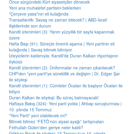
Önce sürgündeki Kürt siyasetçiler dönecek
Yeni ana muhalefet partisini beklerken
"Çerçeve yasa"nın eli kulağında
Transatlantik: Savaş ne zaman bitecek? | ABD-İsrail
ilişkilerinde son durum
Kandil izlenimleri (3): Yarım yüzyıllık bir sayfa kapanmak
üzere
Hafta Başı (91): Süreçte önemli aşama | Yeni partinin eli
kulağında | Savaş bitmek bilmiyor
İzleyicilerin katılımıyla: Kandil'de Duran Kalkan röportajının
öyküsü
Kandil izlenimleri (2): Üniformalar ne zaman çıkarılacak?
CHP'den "yeni parti"ye süreklilik ve değişim | Dr. Edgar Şar
ile söyleşi
Kandil izlenimleri (1): Cümleler Öcalan ile başlıyor Öcalan ile
bitiyor
Duran Kalkan ile söyleşi: Bu süreç batmayacak!
Haftaya Bakış (324): Yeni parti yolda | Ahbap soruşturması |
10. yılında 15 Temmuz
"Yeni Parti" yeni olabilecek mi?
Bitmek bilmez “FETÖ’nün siyasi ayağı” tartışmaları
Fethullah Gülen'den geriye neler kaldı?
Gökhan Bacık ile söyleşi: 15 Temmuz'un 10. yılında