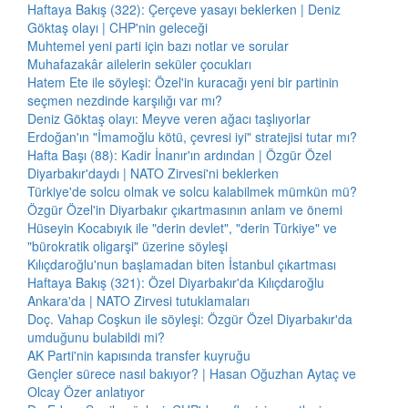
Haftaya Bakış (322): Çerçeve yasayı beklerken | Deniz
Göktaş olayı | CHP'nin geleceği
Muhtemel yeni parti için bazı notlar ve sorular
Muhafazakâr ailelerin seküler çocukları
Hatem Ete ile söyleşi: Özel'in kuracağı yeni bir partinin
seçmen nezdinde karşılığı var mı?
Deniz Göktaş olayı: Meyve veren ağacı taşlıyorlar
Erdoğan'ın "İmamoğlu kötü, çevresi iyi" stratejisi tutar mı?
Hafta Başı (88): Kadir İnanır'ın ardından | Özgür Özel
Diyarbakır'daydı | NATO Zirvesi'ni beklerken
Türkiye'de solcu olmak ve solcu kalabilmek mümkün mü?
Özgür Özel'in Diyarbakır çıkartmasının anlam ve önemi
Hüseyin Kocabıyık ile "derin devlet", "derin Türkiye" ve
"bürokratik oligarşi" üzerine söyleşi
Kılıçdaroğlu'nun başlamadan biten İstanbul çıkartması
Haftaya Bakış (321): Özel Diyarbakır'da Kılıçdaroğlu
Ankara'da | NATO Zirvesi tutuklamaları
Doç. Vahap Coşkun ile söyleşi: Özgür Özel Diyarbakır'da
umduğunu bulabildi mi?
AK Parti'nin kapısında transfer kuyruğu
Gençler sürece nasıl bakıyor? | Hasan Oğuzhan Aytaç ve
Olcay Özer anlatıyor