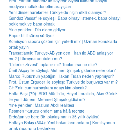
Prof. Yaman Akdeniz ile söyleşi: Siyasi iktidarın sosyal
medyayı mutlak denetim arayışları
Yeni dinsel hareketler Türkiye'de niçin etkili olamıyor?
Gündüz Vassaf ile söyleşi: Baba olmayı istemek, baba olmayı
beklemek ve baba olmak
Yine yeniden: Din elden gidiyor
Rapor bitti süreç sürüyor
Komisyon raporu çözüm için yeterli mi? | Uzman konuklarla
ortak yayın
Transatlantik: Türkiye-AB yeniden | İran ile ABD anlaşıyor
mu? | Ukrayna unutuldu mu?
"Liderler zirvesi" toplanır mı? Toplanırsa ne olur?
Ümit Akçay ile söyleşi: Mehmet Şimşek giderse neler olur?
Marco Rubio'nun yaptığını Hakan Fidan neden yapmıyor?
Prof. Üstün Ergüder ile söyleşi: Türkiye'de burjuvazi var mı?
CHP'nin cumhurbaşkanı adayı kim olacak?
Hafta Başı (70): SDG Münih’te, Heyet İmralı’da, Akın Gürlek
ile yeni dönem, Mehmet Şimşek gidici mi?
Yine yeniden: Mazlum Abdi realitesi
Resmen "kurucu önder" ama hâlâ tecritte
Erdoğan ve ben: Bir tokalaşmanın 35 yıllık öyküsü
Haftaya Bakış (304): Yeni bakanların anlamı | Komisyonun
ortak raporunu beklerken