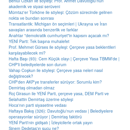
Behlül Özkan ile söyleşi: Prof. Ahmet Davutoğlu'nun
akademik ve siyasi serüveni
Mümtaz'er Türköne ile söyleşi: Çözüm sürecinde gelinen
nokta ve bundan sonrası
Transatlantik: Michigan ön seçimleri | Ukrayna ve İran
savaşları arasında benzerlik ve farklar
Anahtar "demokratik cumhuriyet"in kapısını açacak mı?
YENİ Parti: Tek başına muhalefet
Prof. Mehmet Gürses ile söyleşi: Çerçeve yasa beklentileri
karşılayabilecek mi?
Hafta Başı (93): Cem Küçük olayı | Çerçeve Yasa TBMM'de |
CHP'li belediyelerde son durum
Vahap Coşkun ile söyleşi: Çerçeve yasa neleri nasıl
değiştirecek?
CHP'den AKP'ye transferler sürüyor: Sorumlu kim?
Demirtaş olmadan olmaz
Roj Girasun ile YENİ Parti, çerçeve yasa, DEM Parti ve
Selahattin Demirtaş üzerine söyleşi
Hoca'nın parti siyasetine vedası
Haftaya Bakış (326): Davutoğlu'nun vedası | Belediyelere
operasyonlar sürüyor | Demirtaş faktörü
YENİ Parti'nin gidişatı | İzleyicilerle ortak yayın
Sinem Dedetaş'ın suçu ne?