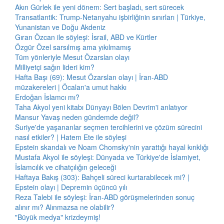
Akın Gürlek ile yeni dönem: Sert başladı, sert sürecek
Transatlantik: Trump-Netanyahu işbirliğinin sınırları | Türkiye,
Yunanistan ve Doğu Akdeniz
Gıran Özcan ile söyleşi: İsrail, ABD ve Kürtler
Özgür Özel sarsılmış ama yıkılmamış
Tüm yönleriyle Mesut Özarslan olayı
Milliyetçi sağın lideri kim?
Hafta Başı (69): Mesut Özarslan olayı | İran-ABD
müzakereleri | Öcalan'a umut hakkı
Erdoğan İslamcı mı?
Taha Akyol yeni kitabı Dünyayı Bölen Devrim'i anlatıyor
Mansur Yavaş neden gündemde değil?
Suriye'de yaşananlar seçmen tercihlerini ve çözüm sürecini
nasıl etkiler? | Hatem Ete ile söyleşi
Epstein skandalı ve Noam Chomsky'nin yarattığı hayal kırıklığı
Mustafa Akyol ile söyleşi: Dünyada ve Türkiye'de İslamiyet,
İslamcılık ve cihatçılığın geleceği
Haftaya Bakış (303): Bahçeli süreci kurtarabilecek mi? |
Epstein olayı | Depremin üçüncü yılı
Reza Talebi ile söyleşi: İran-ABD görüşmelerinden sonuç
alınır mı? Alınmazsa ne olabilir?
"Büyük medya" krizdeymiş!