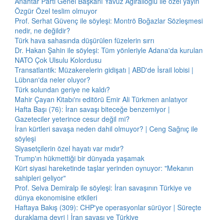
Anahtar Parti Genel Başkanı Yavuz Ağıralioğlu ile özel yayın
Özgür Özel teslim olmuyor
Prof. Serhat Güvenç ile söyleşi: Montrö Boğazlar Sözleşmesi
nedir, ne değildir?
Türk hava sahasında düşürülen füzelerin sırrı
Dr. Hakan Şahin ile söyleşi: Tüm yönleriyle Adana'da kurulan
NATO Çok Ulsulu Kolordusu
Transatlantik: Müzakerelerin gidişatı | ABD'de İsrail lobisi |
Lübnan'da neler oluyor?
Türk solundan geriye ne kaldı?
Mahir Çayan Kitabı'nı editörü Emir Ali Türkmen anlatıyor
Hafta Başı (76): İran savaşı biteceğe benzemiyor |
Gazeteciler yeterince cesur değil mi?
İran kürtleri savaşa neden dahil olmuyor? | Ceng Sağnıç ile
söyleşi
Siyasetçilerin özel hayatı var mıdır?
Trump'ın hükmettiği bir dünyada yaşamak
Kürt siyasi hareketinde taşlar yerinden oynuyor: "Mekanın
sahipleri geliyor"
Prof. Selva Demiralp ile söyleşi: İran savaşının Türkiye ve
dünya ekonomisine etkileri
Haftaya Bakış (309): CHP'ye operasyonlar sürüyor | Süreçte
duraklama devri | İran savaşı ve Türkiye