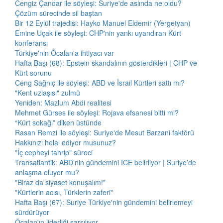
Cengiz Çandar ile söyleşi: Suriye'de aslında ne oldu?
Çözüm sürecinde sil baştan
Bir 12 Eylül trajedisi: Hayko Manuel Eldemir (Yergetyan)
Emine Uçak ile söyleşi: CHP'nin yankı uyandıran Kürt
konferansı
Türkiye'nin Öcalan'a ihtiyacı var
Hafta Başı (68): Epstein skandalının gösterdikleri | CHP ve
Kürt sorunu
Ceng Sağnıç ile söyleşi: ABD ve İsrail Kürtleri sattı mı?
"Kent uzlaşısı" zulmü
Yeniden: Mazlum Abdi realitesi
Mehmet Gürses ile söyleşi: Rojava efsanesi bitti mi?
“Kürt sokağı” diken üstünde
Rasan Remzi ile söyleşi: Suriye'de Mesut Barzani faktörü
Hakkınızı helal ediyor musunuz?
"İç cepheyi tahrip" süreci
Transatlantik: ABD’nin gündemini ICE belirliyor | Suriye’de
anlaşma oluyor mu?
"Biraz da siyaset konuşalım!"
"Kürtlerin acısı, Türklerin zaferi"
Hafta Başı (67): Suriye Türkiye'nin gündemini belirlemeyi
sürdürüyor
Öcalan'ın liderliği sarsılıyor