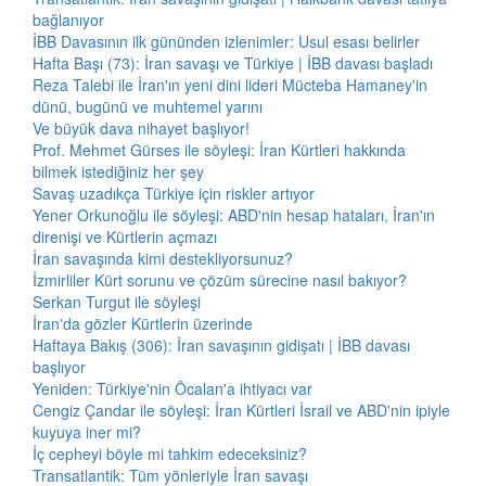
bağlanıyor
İBB Davasının ilk gününden izlenimler: Usul esası belirler
Hafta Başı (73): İran savaşı ve Türkiye | İBB davası başladı
Reza Talebi ile İran'ın yeni dini lideri Mücteba Hamaney'in
dünü, bugünü ve muhtemel yarını
Ve büyük dava nihayet başlıyor!
Prof. Mehmet Gürses ile söyleşi: İran Kürtleri hakkında
bilmek istediğiniz her şey
Savaş uzadıkça Türkiye için riskler artıyor
Yener Orkunoğlu ile söyleşi: ABD'nin hesap hataları, İran'ın
direnişi ve Kürtlerin açmazı
İran savaşında kimi destekliyorsunuz?
İzmirliler Kürt sorunu ve çözüm sürecine nasıl bakıyor?
Serkan Turgut ile söyleşi
İran'da gözler Kürtlerin üzerinde
Haftaya Bakış (306): İran savaşının gidişatı | İBB davası
başlıyor
Yeniden: Türkiye'nin Öcalan'a ihtiyacı var
Cengiz Çandar ile söyleşi: İran Kürtleri İsrail ve ABD'nin ipiyle
kuyuya iner mi?
İç cepheyi böyle mi tahkim edeceksiniz?
Transatlantik: Tüm yönleriyle İran savaşı