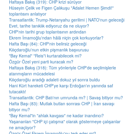
Haftaya Bakış (319): CHP krizi sürüyor
Hüseyin Çelik ve Figen Çalıkuşu "Adalet Hemen Şimdi!"
toplantısını anlatıyor
Transatlantik: Trump-Netanyahu gerilimi | NATO'nun geleceği
Evet, tarihe tanıklık ediyoruz da ne oluyor?
CHP'nin tarihi grup toplantısının ardından
Ekrem İmamoğlu'ndan hâlâ niçin çok korkuyorlar?
Hafta Başı (84): CHP'nin belirsiz geleceği
Kılıçdaroğlu'nun etkin pişmanlık başvurusu
"Bay Kemal" "Reis"i kurtarabilecek mi?
Özgür Özel yeni parti kuracak mı?
Haftaya Bakış (318): Tüm yönleriyle CHP'de seçilmişlerle
atanmışların mücadelesi
Kılıçdaroğlu aradığı adaleti dokuz yıl sonra buldu
Hani Kürt hareketi CHP'ye karşı Erdoğan'ın yanında saf
tutacaktı!
Transatlantik: CHP Batı'nın umrunda mı? | Savaş bitiyor mu?
Hafta Başı (83): Mutlak butlan sonrası CHP | İran savaşı
bitiyor mu?
"Bay Kemal"in "ahlak kavgası" ne kadar inandırıcı?
Yaşananları "CHP içi çatışma" olarak göstermeye çalışanlar
ne amaçlıyor?
Özgür Özel Ekrem İmamoğlu'nu terk eder mi?