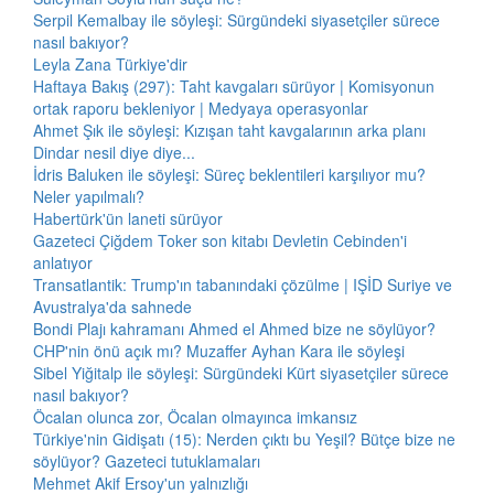
Serpil Kemalbay ile söyleşi: Sürgündeki siyasetçiler sürece
nasıl bakıyor?
Leyla Zana Türkiye'dir
Haftaya Bakış (297): Taht kavgaları sürüyor | Komisyonun
ortak raporu bekleniyor | Medyaya operasyonlar
Ahmet Şık ile söyleşi: Kızışan taht kavgalarının arka planı
Dindar nesil diye diye...
İdris Baluken ile söyleşi: Süreç beklentileri karşılıyor mu?
Neler yapılmalı?
Habertürk'ün laneti sürüyor
Gazeteci Çiğdem Toker son kitabı Devletin Cebinden'i
anlatıyor
Transatlantik: Trump'ın tabanındaki çözülme | IŞİD Suriye ve
Avustralya'da sahnede
Bondi Plajı kahramanı Ahmed el Ahmed bize ne söylüyor?
CHP'nin önü açık mı? Muzaffer Ayhan Kara ile söyleşi
Sibel Yiğitalp ile söyleşi: Sürgündeki Kürt siyasetçiler sürece
nasıl bakıyor?
Öcalan olunca zor, Öcalan olmayınca imkansız
Türkiye'nin Gidişatı (15): Nerden çıktı bu Yeşil? Bütçe bize ne
söylüyor? Gazeteci tutuklamaları
Mehmet Akif Ersoy'un yalnızlığı