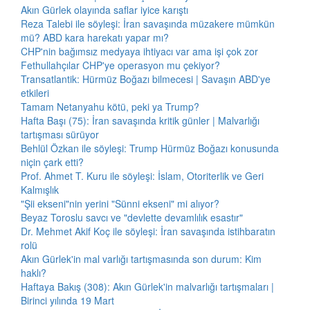
Akın Gürlek olayında saflar iyice karıştı
Reza Talebi ile söyleşi: İran savaşında müzakere mümkün
mü? ABD kara harekatı yapar mı?
CHP'nin bağımsız medyaya ihtiyacı var ama işi çok zor
Fethullahçılar CHP'ye operasyon mu çekiyor?
Transatlantik: Hürmüz Boğazı bilmecesi | Savaşın ABD'ye
etkileri
Tamam Netanyahu kötü, peki ya Trump?
Hafta Başı (75): İran savaşında kritik günler | Malvarlığı
tartışması sürüyor
Behlül Özkan ile söyleşi: Trump Hürmüz Boğazı konusunda
niçin çark etti?
Prof. Ahmet T. Kuru ile söyleşi: İslam, Otoriterlik ve Geri
Kalmışlık
"Şii ekseni"nin yerini "Sünni ekseni" mi alıyor?
Beyaz Toroslu savcı ve "devlette devamlılık esastır"
Dr. Mehmet Akif Koç ile söyleşi: İran savaşında istihbaratın
rolü
Akın Gürlek'in mal varlığı tartışmasında son durum: Kim
haklı?
Haftaya Bakış (308): Akın Gürlek'in malvarlığı tartışmaları |
Birinci yılında 19 Mart