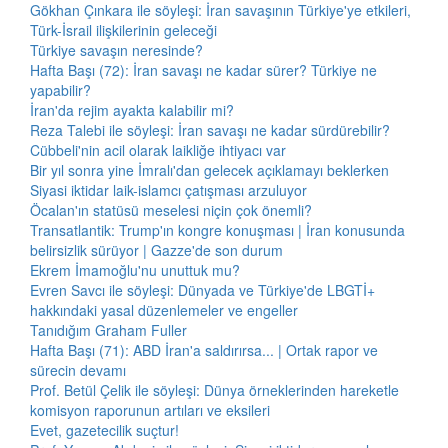
Gökhan Çınkara ile söyleşi: İran savaşının Türkiye'ye etkileri,
Türk-İsrail ilişkilerinin geleceği
Türkiye savaşın neresinde?
Hafta Başı (72): İran savaşı ne kadar sürer? Türkiye ne
yapabilir?
İran'da rejim ayakta kalabilir mi?
Reza Talebi ile söyleşi: İran savaşı ne kadar sürdürebilir?
Cübbeli'nin acil olarak laikliğe ihtiyacı var
Bir yıl sonra yine İmralı'dan gelecek açıklamayı beklerken
Siyasi iktidar laik-islamcı çatışması arzuluyor
Öcalan'ın statüsü meselesi niçin çok önemli?
Transatlantik: Trump'ın kongre konuşması | İran konusunda
belirsizlik sürüyor | Gazze'de son durum
Ekrem İmamoğlu'nu unuttuk mu?
Evren Savcı ile söyleşi: Dünyada ve Türkiye'de LBGTİ+
hakkındaki yasal düzenlemeler ve engeller
Tanıdığım Graham Fuller
Hafta Başı (71): ABD İran'a saldırırsa... | Ortak rapor ve
sürecin devamı
Prof. Betül Çelik ile söyleşi: Dünya örneklerinden hareketle
komisyon raporunun artıları ve eksileri
Evet, gazetecilik suçtur!