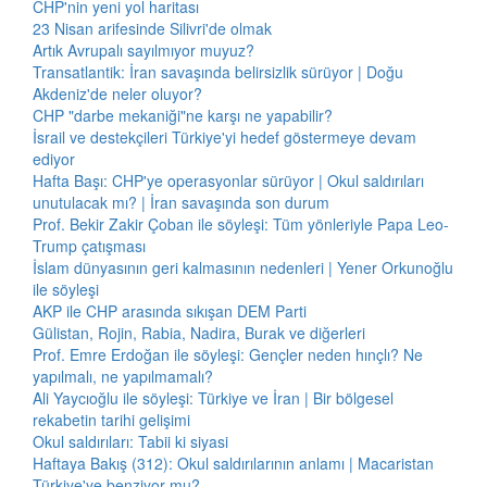
CHP'nin yeni yol haritası
23 Nisan arifesinde Silivri'de olmak
Artık Avrupalı sayılmıyor muyuz?
Transatlantik: İran savaşında belirsizlik sürüyor | Doğu
Akdeniz'de neler oluyor?
CHP "darbe mekaniği"ne karşı ne yapabilir?
İsrail ve destekçileri Türkiye'yi hedef göstermeye devam
ediyor
Hafta Başı: CHP'ye operasyonlar sürüyor | Okul saldırıları
unutulacak mı? | İran savaşında son durum
Prof. Bekir Zakir Çoban ile söyleşi: Tüm yönleriyle Papa Leo-
Trump çatışması
İslam dünyasının geri kalmasının nedenleri | Yener Orkunoğlu
ile söyleşi
AKP ile CHP arasında sıkışan DEM Parti
Gülistan, Rojin, Rabia, Nadira, Burak ve diğerleri
Prof. Emre Erdoğan ile söyleşi: Gençler neden hınçlı? Ne
yapılmalı, ne yapılmamalı?
Ali Yaycıoğlu ile söyleşi: Türkiye ve İran | Bir bölgesel
rekabetin tarihi gelişimi
Okul saldırıları: Tabii ki siyasi
Haftaya Bakış (312): Okul saldırılarının anlamı | Macaristan
Türkiye'ye benziyor mu?