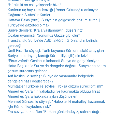
"Hüzün ki en çok yakışandır bize"
Kürtlerin üç büyük talihsizliği | Yener Orkunoğlu anlatıyor
Çağımızın Sisifos’u: Kürtler
Haftaya Bakış (302): Suriye'nin gölgesinde çözüm süreci |
Türkiye'de gazeteci olmak
Suriye dersleri: "Krala yaslanmayın, düşersiniz"
Öcalan uyarmıştı: "Sonumuz Gazze gibi olur"
Transtlantik: Suriye'de ABD faktörü | Grönland'ın belirsiz
geleceği
Ümit Fırat ile söyleşi: Tarih boyunca Kürtlerin statü arayışları
Suriye'nin ortaya çıkardığı Kürt milliyetçiliğinin krizi
"Pirus zaferi": Öcalan'ın kehaneti Suriye de gerçekleşiyor
Hafta Başı (66): Suriye'de dengeler değişti | Suriye'den sonra
çözüm sürecinin geleceği
Arif Keskin ile söyleşi: Suriye'de yaşananlar bölgedeki
dengeleri nasıl değiştirecek?
Mümtaz'er Türköne ile söyleşi: Yoksa çözüm süreci bitti mi?
Ahmed eş-Şara'nın yakaladığı ve kaçırmakta olduğu fırsat
Ahmed eş-Şara hakkında aykırı düşünceler
Mehmet Gürses ile söyleşi: "Halep'te iki mahalleyi kazanmak
için Kürtleri kaybetme riski"
"Ya sev ya terk et"ten "Furkan günlerindeyiz, safınızı doğru