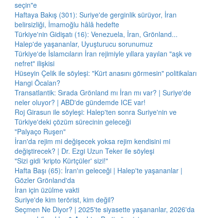
seçin"e
Haftaya Bakış (301): Suriye'de gerginlik sürüyor, İran
belirsizliği, İmamoğlu hâlâ hedefte
Türkiye'nin Gidişatı (16): Venezuela, İran, Grönland...
Halep'de yaşananlar, Uyuşturucu sorunumuz
Türkiye'de İslamcıların İran rejimiyle yıllara yayılan "aşk ve
nefret" ilişkisi
Hüseyin Çelik ile söyleşi: "Kürt anasını görmesin" politikaları
Hangi Öcalan?
Transatlantik: Sırada Grönland mı İran mı var? | Suriye'de
neler oluyor? | ABD'de gündemde ICE var!
Roj Girasun ile söyleşi: Halep'ten sonra Suriye'nin ve
Türkiye'deki çözüm sürecinin geleceği
"Palyaço Ruşen"
İran'da rejim mi değişecek yoksa rejim kendisini mi
değiştirecek? | Dr. Ezgi Uzun Teker ile söyleşi
"Sizi gidi 'kripto Kürtçüler' sizi!"
Hafta Başı (65): İran'ın geleceği | Halep'te yaşananlar |
Gözler Grönland'da
İran için üzülme vakti
Suriye'de kim terörist, kim değil?
Seçmen Ne Diyor? | 2025'te siyasette yaşananlar, 2026'da