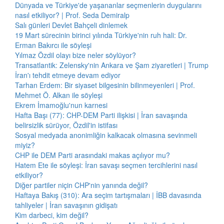
Dünyada ve Türkiye'de yaşananlar seçmenlerin duygularını
nasıl etkiliyor? | Prof. Seda Demiralp
Salı günleri Devlet Bahçeli dinlemek
19 Mart sürecinin birinci yılında Türkiye'nin ruh hali: Dr.
Erman Bakırcı ile söyleşi
Yılmaz Özdil olayı bize neler söylüyor?
Transatlantik: Zelensky'nin Ankara ve Şam ziyaretleri | Trump
İran'ı tehdit etmeye devam ediyor
Tarhan Erdem: Bir siyaset bilgesinin bilinmeyenleri | Prof.
Mehmet Ö. Alkan ile söyleşi
Ekrem İmamoğlu'nun karnesi
Hafta Başı (77): CHP-DEM Parti ilişkisi | İran savaşında
belirsizlik sürüyor, Özdil'in istifası
Sosyal medyada anonimliğin kalkacak olmasına sevinmeli
miyiz?
CHP ile DEM Parti arasındaki makas açılıyor mu?
Hatem Ete ile söyleşi: İran savaşı seçmen tercihlerini nasıl
etkiliyor?
Diğer partiler niçin CHP'nin yanında değil?
Haftaya Bakış (310): Ara seçim tartışmaları | İBB davasında
tahliyeler | İran savaşının gidişatı
Kim darbeci, kim değil?