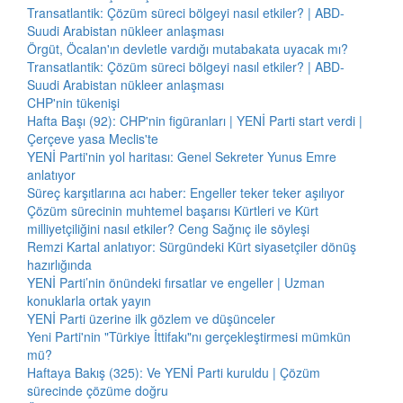
Transatlantik: Çözüm süreci bölgeyi nasıl etkiler? | ABD-
Suudi Arabistan nükleer anlaşması
Örgüt, Öcalan'ın devletle vardığı mutabakata uyacak mı?
Transatlantik: Çözüm süreci bölgeyi nasıl etkiler? | ABD-
Suudi Arabistan nükleer anlaşması
CHP'nin tükenişi
Hafta Başı (92): CHP'nin figüranları | YENİ Parti start verdi |
Çerçeve yasa Meclis'te
YENİ Parti'nin yol haritası: Genel Sekreter Yunus Emre
anlatıyor
Süreç karşıtlarına acı haber: Engeller teker teker aşılıyor
Çözüm sürecinin muhtemel başarısı Kürtleri ve Kürt
milliyetçiliğini nasıl etkiler? Ceng Sağnıç ile söyleşi
Remzi Kartal anlatıyor: Sürgündeki Kürt siyasetçiler dönüş
hazırlığında
YENİ Parti’nin önündeki fırsatlar ve engeller | Uzman
konuklarla ortak yayın
YENİ Parti üzerine ilk gözlem ve düşünceler
Yeni Parti'nin "Türkiye İttifakı"nı gerçekleştirmesi mümkün
mü?
Haftaya Bakış (325): Ve YENİ Parti kuruldu | Çözüm
sürecinde çözüme doğru