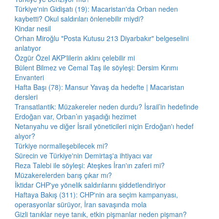
Türkiye'nin Gidişatı (19): Macaristan'da Orban neden
kaybetti? Okul saldırıları önlenebilir miydi?
Kindar nesil
Orhan Miroğlu "Posta Kutusu 213 Diyarbakır" belgeselini
anlatıyor
Özgür Özel AKP'lilerin aklını çelebilir mi
Bülent Bilmez ve Cemal Taş ile söyleşi: Dersim Kırımı
Envanteri
Hafta Başı (78): Mansur Yavaş da hedefte | Macaristan
dersleri
Transatlantik: Müzakereler neden durdu? İsrail’in hedefinde
Erdoğan var, Orban’ın yaşadığı hezimet
Netanyahu ve diğer İsrail yöneticileri niçin Erdoğan'ı hedef
alıyor?
Türkiye normalleşebilecek mi?
Sürecin ve Türkiye'nin Demirtaş'a ihtiyacı var
Reza Talebi ile söyleşi: Ateşkes İran'ın zaferi mi?
Müzakerelerden barış çıkar mı?
İktidar CHP'ye yönelik saldırılarını şiddetlendiriyor
Haftaya Bakış (311): CHP'nin ara seçim kampanyası,
operasyonlar sürüyor, İran savaşında mola
Gizli tanıklar neye tanık, etkin pişmanlar neden pişman?