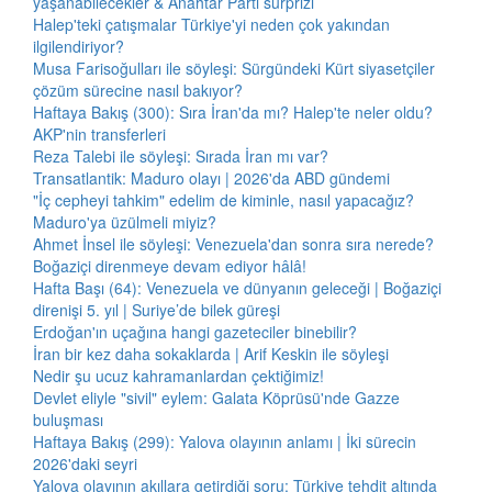
yaşanabilecekler & Anahtar Parti sürprizi
Halep'teki çatışmalar Türkiye'yi neden çok yakından
ilgilendiriyor?
Musa Farisoğulları ile söyleşi: Sürgündeki Kürt siyasetçiler
çözüm sürecine nasıl bakıyor?
Haftaya Bakış (300): Sıra İran'da mı? Halep'te neler oldu?
AKP'nin transferleri
Reza Talebi ile söyleşi: Sırada İran mı var?
Transatlantik: Maduro olayı | 2026'da ABD gündemi
"İç cepheyi tahkim" edelim de kiminle, nasıl yapacağız?
Maduro'ya üzülmeli miyiz?
Ahmet İnsel ile söyleşi: Venezuela'dan sonra sıra nerede?
Boğaziçi direnmeye devam ediyor hâlâ!
Hafta Başı (64): Venezuela ve dünyanın geleceği | Boğaziçi
direnişi 5. yıl | Suriye’de bilek güreşi
Erdoğan'ın uçağına hangi gazeteciler binebilir?
İran bir kez daha sokaklarda | Arif Keskin ile söyleşi
Nedir şu ucuz kahramanlardan çektiğimiz!
Devlet eliyle "sivil" eylem: Galata Köprüsü'nde Gazze
buluşması
Haftaya Bakış (299): Yalova olayının anlamı | İki sürecin
2026'daki seyri
Yalova olayının akıllara getirdiği soru: Türkiye tehdit altında