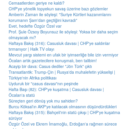
Cemaatlerden geriye ne kaldı?
CHP'ye yönelik topyekun savaş üzerine bazı gözlemler
Amberin Zaman ile söyleşi: "Suriye Kürtleri kazanımlarını
korumanın Şam'dan geçtiğini kavradı"
Evet, hedefte Özgür Özel var
Prof. Şule Özsoy Boyunsuz ile söyleşi: Yoksa bir daha seçim
olmayacak mı?
Haftaya Bakış (316): Casusluk davası | CHP'ye saldırılar
tırmanıyor | Halk TV olayı
Mevcut yargı sistemi en ufak bir iyimserliğe bile izin vermiyor
Öcalan artık gazetecilere konuşmalı, ben talibim!
Acayip bir dava: Casus dediler "Jön Türk" çıktı
Transatlantik: Trump-Çin | Rusya'da muhalefetin yükselişi |
Türkiye'nin Afrika politikası
Uyduruk bir "casus davası"nın peşinde
Hafta Başı (82): CHP'ye kuşatma | Casusluk davası |
Öcalan'a statü
Süreçten geri dönüş yok mu sahiden?
Burcu Köksal'ın AKP'ye katılacak olmasının düşündürdükleri
Haftaya Bakış (315): Bahçeli'nin statü çıkışı | CHP'ye kuşatma
sürüyor
Özgür Özel ve Ekrem İmamoğlu, Erdoğan'a rağmen sürece