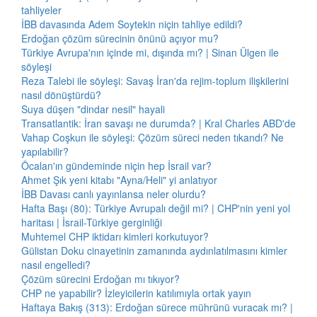
tahliyeler
İBB davasında Adem Soytekin niçin tahliye edildi?
Erdoğan çözüm sürecinin önünü açıyor mu?
Türkiye Avrupa'nın içinde mi, dışında mı? | Sinan Ülgen ile
söyleşi
Reza Talebi ile söyleşi: Savaş İran'da rejim-toplum ilişkilerini
nasıl dönüştürdü?
Suya düşen "dindar nesil" hayali
Transatlantik: İran savaşı ne durumda? | Kral Charles ABD'de
Vahap Coşkun ile söyleşi: Çözüm süreci neden tıkandı? Ne
yapılabilir?
Öcalan'ın gündeminde niçin hep İsrail var?
Ahmet Şık yeni kitabı "Ayna/Heli" yi anlatıyor
İBB Davası canlı yayınlansa neler olurdu?
Hafta Başı (80): Türkiye Avrupalı değil mi? | CHP'nin yeni yol
haritası | İsrail-Türkiye gerginliği
Muhtemel CHP iktidarı kimleri korkutuyor?
Gülistan Doku cinayetinin zamanında aydınlatılmasını kimler
nasıl engelledi?
Çözüm sürecini Erdoğan mı tıkıyor?
CHP ne yapabilir? İzleyicilerin katılımıyla ortak yayın
Haftaya Bakış (313): Erdoğan sürece mührünü vuracak mı? |