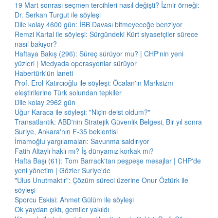
19 Mart sonrası seçmen tercihleri nasıl değişti? İzmir örneği:
Dr. Serkan Turgut ile söyleşi
Dile kolay 4600 gün: İBB Davası bitmeyeceğe benziyor
Remzi Kartal ile söyleşi: Sürgündeki Kürt siyasetçiler sürece
nasıl bakıyor?
Haftaya Bakış (296): Süreç sürüyor mu? | CHP'nin yeni
yüzleri | Medyada operasyonlar sürüyor
Habertürk'ün laneti
Prof. Erol Katırcıoğlu ile söyleşi: Öcalan'ın Marksizm
eleştirilerine Türk solundan tepkiler
Dile kolay 2962 gün
Uğur Karaca ile söyleşi: "Niçin deist oldum?"
Transatlantik: ABD'nin Stratejik Güvenlik Belgesi, Bir yıl sonra
Suriye, Ankara'nın F-35 beklentisi
İmamoğlu yargılamaları: Savunma saldırıyor
Fatih Altaylı haklı mı? İş dünyamız korkak mı?
Hafta Başı (61): Tom Barrack'tan peşpeşe mesajlar | CHP'de
yeni yönetim | Gözler Suriye'de
"Ulus Unutmaktır": Çözüm süreci üzerine Onur Öztürk ile
söyleşi
Sporcu Eskisi: Ahmet Gülüm ile söyleşi
Ok yaydan çıktı, gemiler yakıldı