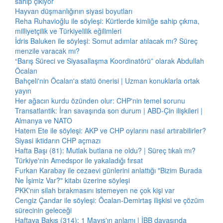
sahip çıkıyor
Hayvan düşmanlığının siyasi boyutları
Reha Ruhavioğlu ile söyleşi: Kürtlerde kimliğe sahip çıkma,
milliyetçilik ve Türkiyelilik eğilimleri
İdris Baluken ile söyleşi: Somut adımlar atılacak mı? Süreç
menzile varacak mı?
“Barış Süreci ve Siyasallaşma Koordinatörü” olarak Abdullah
Öcalan
Bahçeli'nin Öcalan'a statü önerisi | Uzman konuklarla ortak
yayın
Her ağacın kurdu özünden olur: CHP'nin temel sorunu
Transatlantik: İran savaşında son durum | ABD-Çin ilişkileri |
Almanya ve NATO
Hatem Ete ile söyleşi: AKP ve CHP oylarını nasıl artırabilirler?
Siyasi iktidarın CHP açmazı
Hafta Başı (81): Mutlak butlana ne oldu? | Süreç tıkalı mı?
Türkiye'nin Amedspor ile yakaladığı fırsat
Furkan Karabay ile cezaevi günlerini anlattığı "Bizim Burada
Ne İşimiz Var?" kitabı üzerine söyleşi
PKK'nın silah bırakmasını istemeyen ne çok kişi var
Cengiz Çandar ile söyleşi: Öcalan-Demirtaş ilişkisi ve çözüm
sürecinin geleceği
Haftaya Bakış (314): 1 Mayıs'ın anlamı | İBB davasında