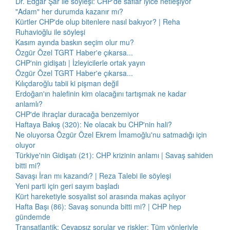
Dr. Edgar Şar ile söyleşi: CHP'de saflar iyice netleşiyor
"Adam" her durumda kazanır mı?
Kürtler CHP'de olup bitenlere nasıl bakıyor? | Reha
Ruhavioğlu ile söyleşi
Kasım ayında baskın seçim olur mu?
Özgür Özel TGRT Haber'e çıkarsa...
CHP'nin gidişatı | İzleyicilerle ortak yayın
Özgür Özel TGRT Haber'e çıkarsa...
Kılıçdaroğlu tabii ki pişman değil
Erdoğan'ın halefinin kim olacağını tartışmak ne kadar
anlamlı?
CHP'de ihraçlar duracağa benzemiyor
Haftaya Bakış (320): Ne olacak bu CHP'nin hali?
Ne oluyorsa Özgür Özel Ekrem İmamoğlu'nu satmadığı için
oluyor
Türkiye'nin Gidişatı (21): CHP krizinin anlamı | Savaş sahiden
bitti mi?
Savaşı İran mı kazandı? | Reza Talebi ile söyleşi
Yeni parti için geri sayım başladı
Kürt hareketiyle sosyalist sol arasında makas açılıyor
Hafta Başı (86): Savaş sonunda bitti mi? | CHP hep
gündemde
Transatlantik: Cevapsız sorular ve riskler: Tüm yönleriyle