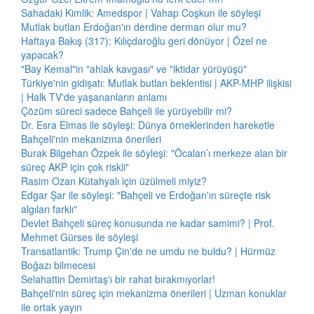
Sahadaki Kimlik: Amedspor | Vahap Coşkun ile söyleşi
Mutlak butlan Erdoğan'ın derdine derman olur mu?
Haftaya Bakış (317): Kılıçdaroğlu geri dönüyor | Özel ne
yapacak?
"Bay Kemal"in "ahlak kavgası" ve "iktidar yürüyüşü"
Türkiye'nin gidişatı: Mutlak butlan beklentisi | AKP-MHP ilişkisi
| Halk TV'de yaşananların anlamı
Çözüm süreci sadece Bahçeli ile yürüyebilir mi?
Dr. Esra Elmas ile söyleşi: Dünya örneklerinden hareketle
Bahçeli'nin mekanizma önerileri
Burak Bilgehan Özpek ile söyleşi: "Öcalan’ı merkeze alan bir
süreç AKP için çok riskli"
Rasim Ozan Kütahyalı için üzülmeli miyiz?
Edgar Şar ile söyleşi: "Bahçeli ve Erdoğan'ın süreçte risk
algıları farklı"
Devlet Bahçeli süreç konusunda ne kadar samimi? | Prof.
Mehmet Gürses ile söyleşi
Transatlantik: Trump Çin'de ne umdu ne buldu? | Hürmüz
Boğazı bilmecesi
Selahattin Demirtaş'ı bir rahat bırakmıyorlar!
Bahçeli'nin süreç için mekanizma önerileri | Uzman konuklar
ile ortak yayın