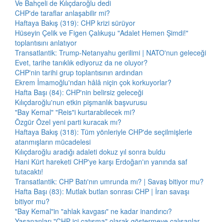
Ve Bahçeli de Kılıçdaroğlu dedi
CHP'de taraflar anlaşabilir mi?
Haftaya Bakış (319): CHP krizi sürüyor
Hüseyin Çelik ve Figen Çalıkuşu "Adalet Hemen Şimdi!"
toplantısını anlatıyor
Transatlantik: Trump-Netanyahu gerilimi | NATO'nun geleceği
Evet, tarihe tanıklık ediyoruz da ne oluyor?
CHP'nin tarihi grup toplantısının ardından
Ekrem İmamoğlu'ndan hâlâ niçin çok korkuyorlar?
Hafta Başı (84): CHP'nin belirsiz geleceği
Kılıçdaroğlu'nun etkin pişmanlık başvurusu
"Bay Kemal" "Reis"i kurtarabilecek mi?
Özgür Özel yeni parti kuracak mı?
Haftaya Bakış (318): Tüm yönleriyle CHP'de seçilmişlerle
atanmışların mücadelesi
Kılıçdaroğlu aradığı adaleti dokuz yıl sonra buldu
Hani Kürt hareketi CHP'ye karşı Erdoğan'ın yanında saf
tutacaktı!
Transatlantik: CHP Batı'nın umrunda mı? | Savaş bitiyor mu?
Hafta Başı (83): Mutlak butlan sonrası CHP | İran savaşı
bitiyor mu?
"Bay Kemal"in "ahlak kavgası" ne kadar inandırıcı?
Yaşananları "CHP içi çatışma" olarak göstermeye çalışanlar