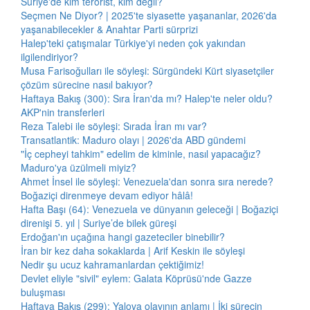
Suriye'de kim terörist, kim değil?
Seçmen Ne Diyor? | 2025'te siyasette yaşananlar, 2026'da
yaşanabilecekler & Anahtar Parti sürprizi
Halep'teki çatışmalar Türkiye'yi neden çok yakından
ilgilendiriyor?
Musa Farisoğulları ile söyleşi: Sürgündeki Kürt siyasetçiler
çözüm sürecine nasıl bakıyor?
Haftaya Bakış (300): Sıra İran'da mı? Halep'te neler oldu?
AKP'nin transferleri
Reza Talebi ile söyleşi: Sırada İran mı var?
Transatlantik: Maduro olayı | 2026'da ABD gündemi
"İç cepheyi tahkim" edelim de kiminle, nasıl yapacağız?
Maduro'ya üzülmeli miyiz?
Ahmet İnsel ile söyleşi: Venezuela'dan sonra sıra nerede?
Boğaziçi direnmeye devam ediyor hâlâ!
Hafta Başı (64): Venezuela ve dünyanın geleceği | Boğaziçi
direnişi 5. yıl | Suriye’de bilek güreşi
Erdoğan'ın uçağına hangi gazeteciler binebilir?
İran bir kez daha sokaklarda | Arif Keskin ile söyleşi
Nedir şu ucuz kahramanlardan çektiğimiz!
Devlet eliyle "sivil" eylem: Galata Köprüsü'nde Gazze
buluşması
Haftaya Bakış (299): Yalova olayının anlamı | İki sürecin