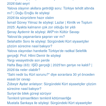
2026'daki seyri
Yalova olayının akıllara getirdiği soru: Türkiye tehdit altında
mı? | Doğu Eroğlu ile söyleşi
2026'da sürprizlere hazır olalım
İsmail Güney Yılmaz ile söyleşi: Lazlar | Kimlik ve Toplum
2025: Ayakta kalmanın çok zor olduğu bir yıldı
Şenay Aydemir ile söyleşi: AKP'nin Kültür Savaşı
Yalova'da yaşananlara şaşıran var mı?
Selahattin Soro ile söyleşi: Sürgündeki Kürt siyasetçiler
çözüm sürecine nasıl bakıyor?
Yalova olayından hareketle Türkiye'de radikal Selefilik
gerçeği: Prof. Hilmi Demir ile söyleşi
Yargı vesayetinde son perde
Hafta Başı (63): IŞİD gerçeği | 2025'ten geriye ne kaldı? |
2026'da neler olabilir?
"Sahi nedir bu Kürt sorunu?" diye soranlara 30 yıl önceden
esaslı bir cevap
Zübeyir Aydar anlatıyor: Sürgündeki Kürt siyasetçiler çözüm
sürecine nasıl bakıyor?
Suriye'de bilek güreşi sürüyor
Temkinli iyimserlikten temkinli kötümserliğe
Mustafa Sarıkaya ile söyleşi: Sürgündeki Kürt siyasetçiler