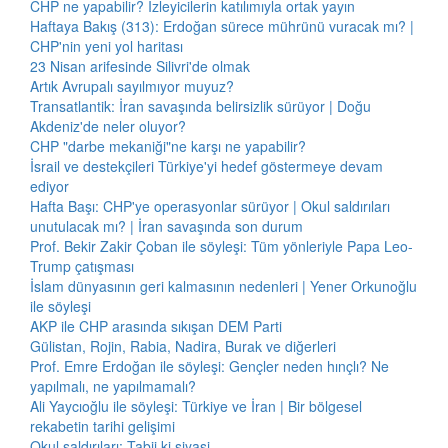
CHP ne yapabilir? İzleyicilerin katılımıyla ortak yayın
Haftaya Bakış (313): Erdoğan sürece mührünü vuracak mı? |
CHP'nin yeni yol haritası
23 Nisan arifesinde Silivri'de olmak
Artık Avrupalı sayılmıyor muyuz?
Transatlantik: İran savaşında belirsizlik sürüyor | Doğu
Akdeniz'de neler oluyor?
CHP "darbe mekaniği"ne karşı ne yapabilir?
İsrail ve destekçileri Türkiye'yi hedef göstermeye devam
ediyor
Hafta Başı: CHP'ye operasyonlar sürüyor | Okul saldırıları
unutulacak mı? | İran savaşında son durum
Prof. Bekir Zakir Çoban ile söyleşi: Tüm yönleriyle Papa Leo-
Trump çatışması
İslam dünyasının geri kalmasının nedenleri | Yener Orkunoğlu
ile söyleşi
AKP ile CHP arasında sıkışan DEM Parti
Gülistan, Rojin, Rabia, Nadira, Burak ve diğerleri
Prof. Emre Erdoğan ile söyleşi: Gençler neden hınçlı? Ne
yapılmalı, ne yapılmamalı?
Ali Yaycıoğlu ile söyleşi: Türkiye ve İran | Bir bölgesel
rekabetin tarihi gelişimi
Okul saldırıları: Tabii ki siyasi