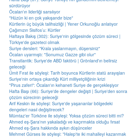
sürdürüyor
Öcalan'ın liderliği sarsılıyor
"Hüzün ki en çok yakışandır bize"
Kürtlerin üç büyük talihsizliği | Yener Orkunoğlu anlatıyor
Çağımızın Sisifos’u: Kürtler
Haftaya Bakış (302): Suriye'nin gölgesinde çözüm süreci |
Türkiye'de gazeteci olmak
Suriye dersleri: "Krala yaslanmayın, düşersiniz"
Öcalan uyarmıştı: "Sonumuz Gazze gibi olur"
Transtlantik: Suriye'de ABD faktörü | Grönland'ın belirsiz
geleceği
Ümit Fırat ile söyleşi: Tarih boyunca Kürtlerin statü arayışları
Suriye'nin ortaya çıkardığı Kürt milliyetçiliğinin krizi
"Pirus zaferi": Öcalan'ın kehaneti Suriye de gerçekleşiyor
Hafta Başı (66): Suriye'de dengeler değişti | Suriye'den sonra
çözüm sürecinin geleceği
Arif Keskin ile söyleşi: Suriye'de yaşananlar bölgedeki
dengeleri nasıl değiştirecek?
Mümtaz'er Türköne ile söyleşi: Yoksa çözüm süreci bitti mi?
Ahmed eş-Şara'nın yakaladığı ve kaçırmakta olduğu fırsat
Ahmed eş-Şara hakkında aykırı düşünceler
Mehmet Gürses ile söyleşi: "Halep'te iki mahalleyi kazanmak