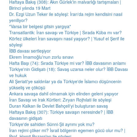
Haftaya Bakış (308): Akın Gürlek'in malvarlığı tartışmaları |
Birinci yılında 19 Mart
Dr. Ezgi Uzun Teker ile söyleşi: İran'da rejim kendisini nasıl
yeniliyor?
"Varsa bir belgesi gitsin yargıya"
Transatlantik: İran savaşı ve Türkiye | Sırada Küba mı var?
Körfez ülkeleri İran savaşını nasıl yaşıyor? | Yusuf el Şerif ile
söyleşi
İBB davası sertleşiyor
Ekrem İmamoğlu'nun zorlu sınavı
Hafta Başı (74): Sırada Türkiye mi var? İBB davasının anlamı
Türkiye'nin Gidişatı (18): Savaş uzarsa neler olur? İBB Davası
ve hukuk
Ali Şeriati'ye saldırılar ya da Türkiye'de İslamcı düşüncenin
yükseliş ve çöküşü
Ankara savaşa dahil olmamak için elinden geleni yapıyor
İran Savaşı ve Irak Kürtleri: Zıryan Rojhılati ile söyleşi
Duran Kalkan ile Devlet Bahçeli'yi buluşturan savaş
Haftaya Bakış (307): Türkiye savaşın neresinde? | İBB
davasının gidişatı
Türkiye'de sahiden Sünni-Şii ayrımı yok mu?
İran rejimi çöker mi? İsrail bölgenin egemen gücü olur mu? |
Prof. Hamit Bozarslan ile söyleşi