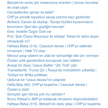
Bahçeli'nin süreç için mekanizma önerileri | Uzman konuklar
ile ortak yayın
Cemaatlerden geriye ne kaldı?
CHP'ye yönelik topyekun savaş üzerine bazı gözlemler
Amberin Zaman ile söyleşi: "Suriye Kürtleri kazanımlarını
korumanın Şam'dan geçtiğini kavradı"
Evet, hedefte Özgür Özel var
Prof. Şule Özsoy Boyunsuz ile söyleşi: Yoksa bir daha seçim
olmayacak mı?
Haftaya Bakış (316): Casusluk davası | CHP'ye saldırılar
tırmanıyor | Halk TV olayı
Mevcut yargı sistemi en ufak bir iyimserliğe bile izin vermiyor
Öcalan artık gazetecilere konuşmalı, ben talibim!
Acayip bir dava: Casus dediler "Jön Türk" çıktı
Transatlantik: Trump-Çin | Rusya'da muhalefetin yükselişi |
Türkiye'nin Afrika politikası
Uyduruk bir "casus davası"nın peşinde
Hafta Başı (82): CHP'ye kuşatma | Casusluk davası |
Öcalan'a statü
Süreçten geri dönüş yok mu sahiden?
Burcu Köksal'ın AKP'ye katılacak olmasının düşündürdükleri
Haftaya Bakış (315): Bahçeli'nin statü çıkışı | CHP'ye kuşatma