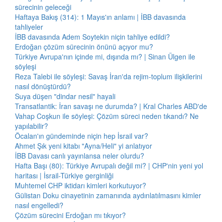
sürecinin geleceği
Haftaya Bakış (314): 1 Mayıs'ın anlamı | İBB davasında
tahliyeler
İBB davasında Adem Soytekin niçin tahliye edildi?
Erdoğan çözüm sürecinin önünü açıyor mu?
Türkiye Avrupa'nın içinde mi, dışında mı? | Sinan Ülgen ile
söyleşi
Reza Talebi ile söyleşi: Savaş İran'da rejim-toplum ilişkilerini
nasıl dönüştürdü?
Suya düşen "dindar nesil" hayali
Transatlantik: İran savaşı ne durumda? | Kral Charles ABD'de
Vahap Coşkun ile söyleşi: Çözüm süreci neden tıkandı? Ne
yapılabilir?
Öcalan'ın gündeminde niçin hep İsrail var?
Ahmet Şık yeni kitabı "Ayna/Heli" yi anlatıyor
İBB Davası canlı yayınlansa neler olurdu?
Hafta Başı (80): Türkiye Avrupalı değil mi? | CHP'nin yeni yol
haritası | İsrail-Türkiye gerginliği
Muhtemel CHP iktidarı kimleri korkutuyor?
Gülistan Doku cinayetinin zamanında aydınlatılmasını kimler
nasıl engelledi?
Çözüm sürecini Erdoğan mı tıkıyor?