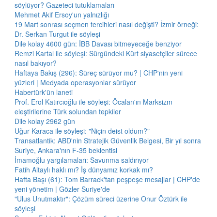
söylüyor? Gazeteci tutuklamaları
Mehmet Akif Ersoy'un yalnızlığı
19 Mart sonrası seçmen tercihleri nasıl değişti? İzmir örneği:
Dr. Serkan Turgut ile söyleşi
Dile kolay 4600 gün: İBB Davası bitmeyeceğe benziyor
Remzi Kartal ile söyleşi: Sürgündeki Kürt siyasetçiler sürece
nasıl bakıyor?
Haftaya Bakış (296): Süreç sürüyor mu? | CHP'nin yeni
yüzleri | Medyada operasyonlar sürüyor
Habertürk'ün laneti
Prof. Erol Katırcıoğlu ile söyleşi: Öcalan'ın Marksizm
eleştirilerine Türk solundan tepkiler
Dile kolay 2962 gün
Uğur Karaca ile söyleşi: "Niçin deist oldum?"
Transatlantik: ABD'nin Stratejik Güvenlik Belgesi, Bir yıl sonra
Suriye, Ankara'nın F-35 beklentisi
İmamoğlu yargılamaları: Savunma saldırıyor
Fatih Altaylı haklı mı? İş dünyamız korkak mı?
Hafta Başı (61): Tom Barrack'tan peşpeşe mesajlar | CHP'de
yeni yönetim | Gözler Suriye'de
"Ulus Unutmaktır": Çözüm süreci üzerine Onur Öztürk ile
söyleşi