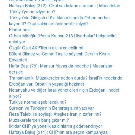
Haftaya Bakış (312): Okul saldırılarının anlamı | Macaristan
Türkiye'ye benziyor mu?
Türkiye'nin Gidişatı (19): Macaristan'da Orban neden
kaybetti? Okul saldırıları önlenebilir miydi?
Kindar nesil
Orhan Miroğlu "Posta Kutusu 213 Diyarbakır" belgeselini
anlatıyor
Özgür Özel AKP'lilerin aklını çelebilir mi
Bülent Bilmez ve Cemal Taş ile söyleşi: Dersim Kırımı
Envanteri
Hafta Başı (78): Mansur Yavaş da hedefte | Macaristan
dersleri
Transatlantik: Müzakereler neden durdu? İsrail’in hedefinde
Erdoğan var, Orban’ın yaşadığı hezimet
Netanyahu ve diğer İsrail yöneticileri niçin Erdoğan'ı hedef
alıyor?
Türkiye normalleşebilecek mi?
Sürecin ve Türkiye'nin Demirtaş'a ihtiyacı var
Reza Talebi ile söyleşi: Ateşkes İran'ın zaferi mi?
Müzakerelerden barış çıkar mı?
İktidar CHP'ye yönelik saldırılarını şiddetlendiriyor
Haftaya Bakış (311): CHP'nin ara seçim kampanyası,