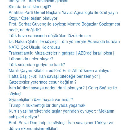
tahliyeler | İran savaşının gidişatı
Kim darbeci, kim değil?
Anahtar Parti Genel Başkanı Yavuz Ağıralioğlu ile özel yayın
Özgür Özel teslim olmuyor
Prof. Serhat Güvenç ile söyleşi: Montrö Boğazlar Sözleşmesi
nedir, ne değildir?
Türk hava sahasında düşürülen füzelerin sırrı
Dr. Hakan Şahin ile söyleşi: Tüm yönleriyle Adana'da kurulan
NATO Çok Ulsulu Kolordusu
Transatlantik: Müzakerelerin gidişatı | ABD'de İsrail lobisi |
Lübnan'da neler oluyor?
Türk solundan geriye ne kaldı?
Mahir Çayan Kitabı'nı editörü Emir Ali Türkmen anlatıyor
Hafta Başı (76): İran savaşı biteceğe benzemiyor |
Gazeteciler yeterince cesur değil mi?
İran kürtleri savaşa neden dahil olmuyor? | Ceng Sağnıç ile
söyleşi
Siyasetçilerin özel hayatı var mıdır?
Trump'ın hükmettiği bir dünyada yaşamak
Kürt siyasi hareketinde taşlar yerinden oynuyor: "Mekanın
sahipleri geliyor"
Prof. Selva Demiralp ile söyleşi: İran savaşının Türkiye ve
dünya ekonomisine etkileri