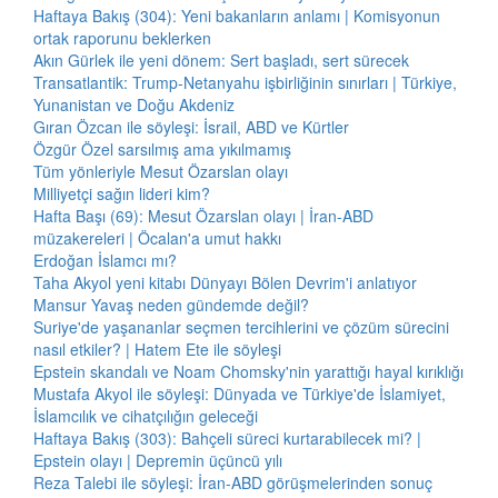
Haftaya Bakış (304): Yeni bakanların anlamı | Komisyonun
ortak raporunu beklerken
Akın Gürlek ile yeni dönem: Sert başladı, sert sürecek
Transatlantik: Trump-Netanyahu işbirliğinin sınırları | Türkiye,
Yunanistan ve Doğu Akdeniz
Gıran Özcan ile söyleşi: İsrail, ABD ve Kürtler
Özgür Özel sarsılmış ama yıkılmamış
Tüm yönleriyle Mesut Özarslan olayı
Milliyetçi sağın lideri kim?
Hafta Başı (69): Mesut Özarslan olayı | İran-ABD
müzakereleri | Öcalan'a umut hakkı
Erdoğan İslamcı mı?
Taha Akyol yeni kitabı Dünyayı Bölen Devrim'i anlatıyor
Mansur Yavaş neden gündemde değil?
Suriye'de yaşananlar seçmen tercihlerini ve çözüm sürecini
nasıl etkiler? | Hatem Ete ile söyleşi
Epstein skandalı ve Noam Chomsky'nin yarattığı hayal kırıklığı
Mustafa Akyol ile söyleşi: Dünyada ve Türkiye'de İslamiyet,
İslamcılık ve cihatçılığın geleceği
Haftaya Bakış (303): Bahçeli süreci kurtarabilecek mi? |
Epstein olayı | Depremin üçüncü yılı
Reza Talebi ile söyleşi: İran-ABD görüşmelerinden sonuç