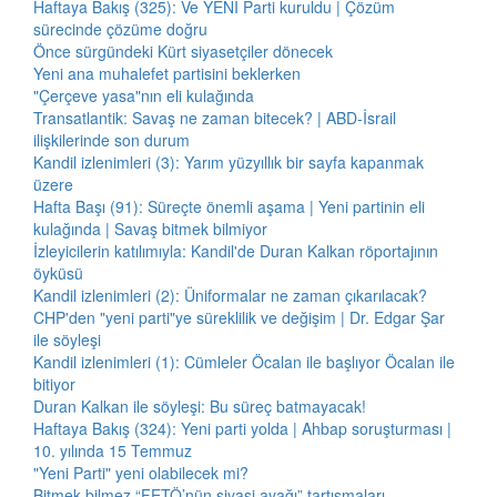
Haftaya Bakış (325): Ve YENİ Parti kuruldu | Çözüm
sürecinde çözüme doğru
Önce sürgündeki Kürt siyasetçiler dönecek
Yeni ana muhalefet partisini beklerken
"Çerçeve yasa"nın eli kulağında
Transatlantik: Savaş ne zaman bitecek? | ABD-İsrail
ilişkilerinde son durum
Kandil izlenimleri (3): Yarım yüzyıllık bir sayfa kapanmak
üzere
Hafta Başı (91): Süreçte önemli aşama | Yeni partinin eli
kulağında | Savaş bitmek bilmiyor
İzleyicilerin katılımıyla: Kandil'de Duran Kalkan röportajının
öyküsü
Kandil izlenimleri (2): Üniformalar ne zaman çıkarılacak?
CHP'den "yeni parti"ye süreklilik ve değişim | Dr. Edgar Şar
ile söyleşi
Kandil izlenimleri (1): Cümleler Öcalan ile başlıyor Öcalan ile
bitiyor
Duran Kalkan ile söyleşi: Bu süreç batmayacak!
Haftaya Bakış (324): Yeni parti yolda | Ahbap soruşturması |
10. yılında 15 Temmuz
"Yeni Parti" yeni olabilecek mi?
Bitmek bilmez “FETÖ’nün siyasi ayağı” tartışmaları