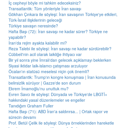
İç cepheyi böyle mi tahkim edeceksiniz?
Transatlantik: Tüm yönleriyle İran savaşı
Gökhan Çınkara ile söyleşi: İran savaşının Türkiye'ye etkileri,
Türk-İsrail ilişkilerinin geleceği
Türkiye savaşın neresinde?
Hafta Başı (72): İran savaşı ne kadar sürer? Türkiye ne
yapabilir?
İran'da rejim ayakta kalabilir mi?
Reza Talebi ile söyleşi: İran savaşı ne kadar sürdürebilir?
Cübbeli'nin acil olarak laikliğe ihtiyacı var
Bir yıl sonra yine İmralı'dan gelecek açıklamayı beklerken
Siyasi iktidar laik-islamcı çatışması arzuluyor
Öcalan'ın statüsü meselesi niçin çok önemli?
Transatlantik: Trump'ın kongre konuşması | İran konusunda
belirsizlik sürüyor | Gazze'de son durum
Ekrem İmamoğlu'nu unuttuk mu?
Evren Savcı ile söyleşi: Dünyada ve Türkiye'de LBGTİ+
hakkındaki yasal düzenlemeler ve engeller
Tanıdığım Graham Fuller
Hafta Başı (71): ABD İran'a saldırırsa... | Ortak rapor ve
sürecin devamı
Prof. Betül Çelik ile söyleşi: Dünya örneklerinden hareketle