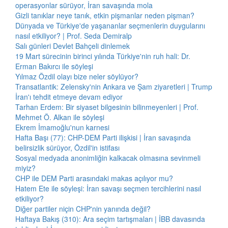
operasyonlar sürüyor, İran savaşında mola
Gizli tanıklar neye tanık, etkin pişmanlar neden pişman?
Dünyada ve Türkiye'de yaşananlar seçmenlerin duygularını
nasıl etkiliyor? | Prof. Seda Demiralp
Salı günleri Devlet Bahçeli dinlemek
19 Mart sürecinin birinci yılında Türkiye'nin ruh hali: Dr.
Erman Bakırcı ile söyleşi
Yılmaz Özdil olayı bize neler söylüyor?
Transatlantik: Zelensky'nin Ankara ve Şam ziyaretleri | Trump
İran'ı tehdit etmeye devam ediyor
Tarhan Erdem: Bir siyaset bilgesinin bilinmeyenleri | Prof.
Mehmet Ö. Alkan ile söyleşi
Ekrem İmamoğlu'nun karnesi
Hafta Başı (77): CHP-DEM Parti ilişkisi | İran savaşında
belirsizlik sürüyor, Özdil'in istifası
Sosyal medyada anonimliğin kalkacak olmasına sevinmeli
miyiz?
CHP ile DEM Parti arasındaki makas açılıyor mu?
Hatem Ete ile söyleşi: İran savaşı seçmen tercihlerini nasıl
etkiliyor?
Diğer partiler niçin CHP'nin yanında değil?
Haftaya Bakış (310): Ara seçim tartışmaları | İBB davasında