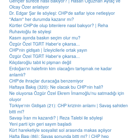
Gençler sürece nasıl bakıyor? | Hasan Oğuzhan Aytaç ve
Olcay Özer anlatıyor
Dr. Edgar Şar ile söyleşi: CHP'de saflar iyice netleşiyor
"Adam" her durumda kazanır mı?
Kürtler CHP'de olup bitenlere nasıl bakıyor? | Reha
Ruhavioğlu ile söyleşi
Kasım ayında baskın seçim olur mu?
Özgür Özel TGRT Haber'e çıkarsa...
CHP'nin gidişatı | İzleyicilerle ortak yayın
Özgür Özel TGRT Haber'e çıkarsa...
Kılıçdaroğlu tabii ki pişman değil
Erdoğan'ın halefinin kim olacağını tartışmak ne kadar
anlamlı?
CHP'de ihraçlar duracağa benzemiyor
Haftaya Bakış (320): Ne olacak bu CHP'nin hali?
Ne oluyorsa Özgür Özel Ekrem İmamoğlu'nu satmadığı için
oluyor
Türkiye'nin Gidişatı (21): CHP krizinin anlamı | Savaş sahiden
bitti mi?
Savaşı İran mı kazandı? | Reza Talebi ile söyleşi
Yeni parti için geri sayım başladı
Kürt hareketiyle sosyalist sol arasında makas açılıyor
Hafta Başı (86): Savaş sonunda bitti mi? | CHP hep