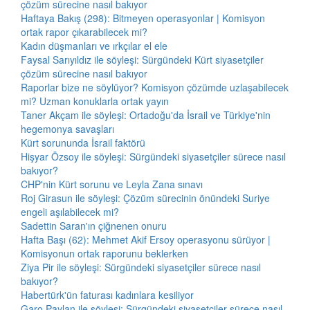
çözüm sürecine nasıl bakıyor
Haftaya Bakış (298): Bitmeyen operasyonlar | Komisyon
ortak rapor çıkarabilecek mi?
Kadın düşmanları ve ırkçılar el ele
Faysal Sarıyıldız ile söyleşi: Sürgündeki Kürt siyasetçiler
çözüm sürecine nasıl bakıyor
Raporlar bize ne söylüyor? Komisyon çözümde uzlaşabilecek
mi? Uzman konuklarla ortak yayın
Taner Akçam ile söyleşi: Ortadoğu'da İsrail ve Türkiye'nin
hegemonya savaşları
Kürt sorununda İsrail faktörü
Hişyar Özsoy ile söyleşi: Sürgündeki siyasetçiler sürece nasıl
bakıyor?
CHP'nin Kürt sorunu ve Leyla Zana sınavı
Roj Girasun ile söyleşi: Çözüm sürecinin önündeki Suriye
engeli aşılabilecek mi?
Sadettin Saran'ın çiğnenen onuru
Hafta Başı (62): Mehmet Akif Ersoy operasyonu sürüyor |
Komisyonun ortak raporunu beklerken
Ziya Pir ile söyleşi: Sürgündeki siyasetçiler sürece nasıl
bakıyor?
Habertürk'ün faturası kadınlara kesiliyor
Garo Paylan ile söyleşi: Sürgündeki siyasetçiler sürece nasıl