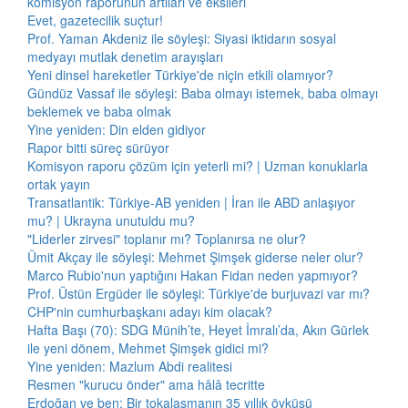
komisyon raporunun artıları ve eksileri
Evet, gazetecilik suçtur!
Prof. Yaman Akdeniz ile söyleşi: Siyasi iktidarın sosyal
medyayı mutlak denetim arayışları
Yeni dinsel hareketler Türkiye'de niçin etkili olamıyor?
Gündüz Vassaf ile söyleşi: Baba olmayı istemek, baba olmayı
beklemek ve baba olmak
Yine yeniden: Din elden gidiyor
Rapor bitti süreç sürüyor
Komisyon raporu çözüm için yeterli mi? | Uzman konuklarla
ortak yayın
Transatlantik: Türkiye-AB yeniden | İran ile ABD anlaşıyor
mu? | Ukrayna unutuldu mu?
"Liderler zirvesi" toplanır mı? Toplanırsa ne olur?
Ümit Akçay ile söyleşi: Mehmet Şimşek giderse neler olur?
Marco Rubio'nun yaptığını Hakan Fidan neden yapmıyor?
Prof. Üstün Ergüder ile söyleşi: Türkiye'de burjuvazi var mı?
CHP'nin cumhurbaşkanı adayı kim olacak?
Hafta Başı (70): SDG Münih’te, Heyet İmralı’da, Akın Gürlek
ile yeni dönem, Mehmet Şimşek gidici mi?
Yine yeniden: Mazlum Abdi realitesi
Resmen "kurucu önder" ama hâlâ tecritte
Erdoğan ve ben: Bir tokalaşmanın 35 yıllık öyküsü