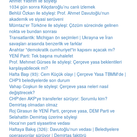
Ahmet Yıldırım ile söyleşi
1034 gün sonra Kılıçdaroğlu’nu canlı izlemek
Behlül Özkan ile söyleşi: Prof. Ahmet Davutoğlu'nun
akademik ve siyasi serüveni
Mümtaz'er Türköne ile söyleşi: Çözüm sürecinde gelinen
nokta ve bundan sonrası
Transatlantik: Michigan ön seçimleri | Ukrayna ve İran
savaşları arasında benzerlik ve farklar
Anahtar "demokratik cumhuriyet"in kapısını açacak mı?
YENİ Parti: Tek başına muhalefet
Prof. Mehmet Gürses ile söyleşi: Çerçeve yasa beklentileri
karşılayabilecek mi?
Hafta Başı (93): Cem Küçük olayı | Çerçeve Yasa TBMM'de |
CHP'li belediyelerde son durum
Vahap Coşkun ile söyleşi: Çerçeve yasa neleri nasıl
değiştirecek?
CHP'den AKP'ye transferler sürüyor: Sorumlu kim?
Demirtaş olmadan olmaz
Roj Girasun ile YENİ Parti, çerçeve yasa, DEM Parti ve
Selahattin Demirtaş üzerine söyleşi
Hoca'nın parti siyasetine vedası
Haftaya Bakış (326): Davutoğlu'nun vedası | Belediyelere
operasyonlar sürüyor | Demirtaş faktörü