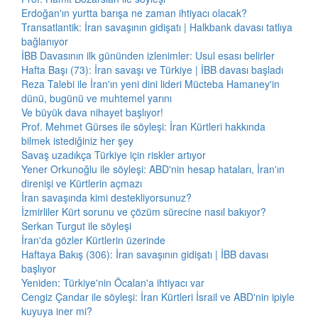
Erdoğan'ın yurtta barışa ne zaman ihtiyacı olacak?
Transatlantik: İran savaşının gidişatı | Halkbank davası tatlıya
bağlanıyor
İBB Davasının ilk gününden izlenimler: Usul esası belirler
Hafta Başı (73): İran savaşı ve Türkiye | İBB davası başladı
Reza Talebi ile İran'ın yeni dini lideri Mücteba Hamaney'in
dünü, bugünü ve muhtemel yarını
Ve büyük dava nihayet başlıyor!
Prof. Mehmet Gürses ile söyleşi: İran Kürtleri hakkında
bilmek istediğiniz her şey
Savaş uzadıkça Türkiye için riskler artıyor
Yener Orkunoğlu ile söyleşi: ABD'nin hesap hataları, İran'ın
direnişi ve Kürtlerin açmazı
İran savaşında kimi destekliyorsunuz?
İzmirliler Kürt sorunu ve çözüm sürecine nasıl bakıyor?
Serkan Turgut ile söyleşi
İran'da gözler Kürtlerin üzerinde
Haftaya Bakış (306): İran savaşının gidişatı | İBB davası
başlıyor
Yeniden: Türkiye'nin Öcalan'a ihtiyacı var
Cengiz Çandar ile söyleşi: İran Kürtleri İsrail ve ABD'nin ipiyle
kuyuya iner mi?