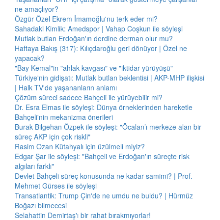
ne amaçlıyor?
Özgür Özel Ekrem İmamoğlu'nu terk eder mi?
Sahadaki Kimlik: Amedspor | Vahap Coşkun ile söyleşi
Mutlak butlan Erdoğan'ın derdine derman olur mu?
Haftaya Bakış (317): Kılıçdaroğlu geri dönüyor | Özel ne
yapacak?
"Bay Kemal"in "ahlak kavgası" ve "iktidar yürüyüşü"
Türkiye'nin gidişatı: Mutlak butlan beklentisi | AKP-MHP ilişkisi
| Halk TV'de yaşananların anlamı
Çözüm süreci sadece Bahçeli ile yürüyebilir mi?
Dr. Esra Elmas ile söyleşi: Dünya örneklerinden hareketle
Bahçeli'nin mekanizma önerileri
Burak Bilgehan Özpek ile söyleşi: "Öcalan’ı merkeze alan bir
süreç AKP için çok riskli"
Rasim Ozan Kütahyalı için üzülmeli miyiz?
Edgar Şar ile söyleşi: "Bahçeli ve Erdoğan'ın süreçte risk
algıları farklı"
Devlet Bahçeli süreç konusunda ne kadar samimi? | Prof.
Mehmet Gürses ile söyleşi
Transatlantik: Trump Çin'de ne umdu ne buldu? | Hürmüz
Boğazı bilmecesi
Selahattin Demirtaş'ı bir rahat bırakmıyorlar!