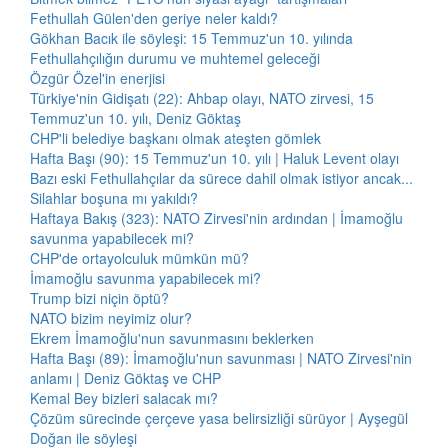
Fethullah Gülen'den geriye neler kaldı?
Gökhan Bacık ile söyleşi: 15 Temmuz'un 10. yılında
Fethullahçılığın durumu ve muhtemel geleceği
Özgür Özel'in enerjisi
Türkiye'nin Gidişatı (22): Ahbap olayı, NATO zirvesi, 15
Temmuz'un 10. yılı, Deniz Göktaş
CHP'li belediye başkanı olmak ateşten gömlek
Hafta Başı (90): 15 Temmuz'un 10. yılı | Haluk Levent olayı
Bazı eski Fethullahçılar da sürece dahil olmak istiyor ancak...
Silahlar boşuna mı yakıldı?
Haftaya Bakış (323): NATO Zirvesi'nin ardından | İmamoğlu
savunma yapabilecek mi?
CHP'de ortayolculuk mümkün mü?
İmamoğlu savunma yapabilecek mi?
Trump bizi niçin öptü?
NATO bizim neyimiz olur?
Ekrem İmamoğlu'nun savunmasını beklerken
Hafta Başı (89): İmamoğlu'nun savunması | NATO Zirvesi'nin
anlamı | Deniz Göktaş ve CHP
Kemal Bey bizleri salacak mı?
Çözüm sürecinde çerçeve yasa belirsizliği sürüyor | Ayşegül
Doğan ile söyleşi