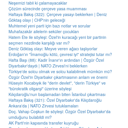
Neşemizi tabii ki çalamayacaklar
Çözüm sürecinde çerçeve yasa muamması
Haftaya Bakış (322): Çerçeve yasayı beklerken | Deniz
Göktaş olayı | CHP'nin geleceği
Muhtemel yeni parti için bazı notlar ve sorular
Muhafazakâr ailelerin seküler çocukları
Hatem Ete ile söyleşi: Özel'in kuracağı yeni bir partinin
seçmen nezdinde karşılığı var mı?
Deniz Göktaş olayı: Meyve veren ağacı taşlıyorlar
Erdoğan'ın "İmamoğlu kötü, çevresi iyi" stratejisi tutar mı?
Hafta Başı (88): Kadir İnanır'ın ardından | Özgür Özel
Diyarbakır'daydı | NATO Zirvesi'ni beklerken
Türkiye'de solcu olmak ve solcu kalabilmek mümkün mü?
Özgür Özel'in Diyarbakır çıkartmasının anlam ve önemi
Hüseyin Kocabıyık ile "derin devlet", "derin Türkiye" ve
"bürokratik oligarşi" üzerine söyleşi
Kılıçdaroğlu'nun başlamadan biten İstanbul çıkartması
Haftaya Bakış (321): Özel Diyarbakır'da Kılıçdaroğlu
Ankara'da | NATO Zirvesi tutuklamaları
Doç. Vahap Coşkun ile söyleşi: Özgür Özel Diyarbakır'da
umduğunu bulabildi mi?
AK Parti'nin kapısında transfer kuyruğu