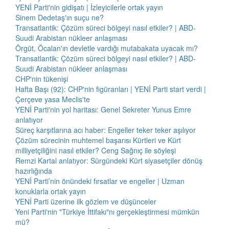
YENİ Parti'nin gidişatı | İzleyicilerle ortak yayın
Sinem Dedetaş'ın suçu ne?
Transatlantik: Çözüm süreci bölgeyi nasıl etkiler? | ABD-
Suudi Arabistan nükleer anlaşması
Örgüt, Öcalan'ın devletle vardığı mutabakata uyacak mı?
Transatlantik: Çözüm süreci bölgeyi nasıl etkiler? | ABD-
Suudi Arabistan nükleer anlaşması
CHP'nin tükenişi
Hafta Başı (92): CHP'nin figüranları | YENİ Parti start verdi |
Çerçeve yasa Meclis'te
YENİ Parti'nin yol haritası: Genel Sekreter Yunus Emre
anlatıyor
Süreç karşıtlarına acı haber: Engeller teker teker aşılıyor
Çözüm sürecinin muhtemel başarısı Kürtleri ve Kürt
milliyetçiliğini nasıl etkiler? Ceng Sağnıç ile söyleşi
Remzi Kartal anlatıyor: Sürgündeki Kürt siyasetçiler dönüş
hazırlığında
YENİ Parti’nin önündeki fırsatlar ve engeller | Uzman
konuklarla ortak yayın
YENİ Parti üzerine ilk gözlem ve düşünceler
Yeni Parti'nin "Türkiye İttifakı"nı gerçekleştirmesi mümkün
mü?