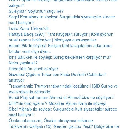
bakıyor?
Süleyman Soylu'nun suçu ne?
Serpil Kemalbay ile söyleşi: Sürgündeki siyasetçiler sürece
nasıl bakıyor?
Leyla Zana Türkiye'dir
Haftaya Bakış (297): Taht kavgaları sürüyor | Komisyonun
ortak raporu bekleniyor | Medyaya operasyonlar
Ahmet Şık ile söyleşi: Kızışan taht kavgalarının arka planı
Dindar nesil diye diye...
İdris Baluken ile söyleşi: Süreç beklentileri karşılıyor mu?
Neler yapılmalı?
Habertürk'ün laneti sürüyor
Gazeteci Çiğdem Toker son kitabı Devletin Cebinden'i
anlatıyor
Transatlantik: Trump'ın tabanındaki çözülme | IŞİD Suriye ve
Avustralya'da sahnede
Bondi Plajı kahramanı Ahmed el Ahmed bize ne söylüyor?
CHP'nin önü açık mı? Muzaffer Ayhan Kara ile söyleşi
Sibel Yiğitalp ile söyleşi: Sürgündeki Kürt siyasetçiler sürece
nasıl bakıyor?
Öcalan olunca zor, Öcalan olmayınca imkansız
Türkiye'nin Gidişatı (15): Nerden çıktı bu Yeşil? Bütçe bize ne