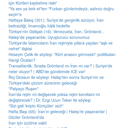
için Kürtleri kaybetme riski"
"Ya sev ya terk et"ten "Furkan günlerindeyiz, safınızı doğru
seçin"e
Haftaya Bakış (301): Suriye'de gerginlik sürüyor, İran
belirsizliği, İmamoğlu hâlâ hedefte
Türkiye'nin Gidişatı (16): Venezuela, İran, Grönland...
Halep'de yaşananlar, Uyuşturucu sorunumuz
Türkiye'de İslamcıların İran rejimiyle yıllara yayılan "aşk ve
nefret" ilişkisi
Hüseyin Çelik ile söyleşi: "Kürt anasını görmesin" politikaları
Hangi Öcalan?
Transatlantik: Sırada Grönland mı İran mı var? | Suriye'de
neler oluyor? | ABD'de gündemde ICE var!
Roj Girasun ile söyleşi: Halep'ten sonra Suriye'nin ve
Türkiye'deki çözüm sürecinin geleceği
"Palyaço Ruşen"
İran'da rejim mi değişecek yoksa rejim kendisini mi
değiştirecek? | Dr. Ezgi Uzun Teker ile söyleşi
"Sizi gidi 'kripto Kürtçüler' sizi!"
Hafta Başı (65): İran'ın geleceği | Halep'te yaşananlar |
Gözler Grönland'da
İran için üzülme vakti