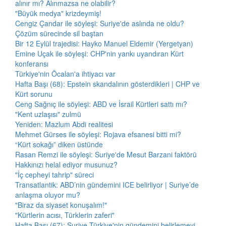
alınır mı? Alınmazsa ne olabilir?
"Büyük medya" krizdeymiş!
Cengiz Çandar ile söyleşi: Suriye'de aslında ne oldu?
Çözüm sürecinde sil baştan
Bir 12 Eylül trajedisi: Hayko Manuel Eldemir (Yergetyan)
Emine Uçak ile söyleşi: CHP'nin yankı uyandıran Kürt
konferansı
Türkiye'nin Öcalan'a ihtiyacı var
Hafta Başı (68): Epstein skandalının gösterdikleri | CHP ve
Kürt sorunu
Ceng Sağnıç ile söyleşi: ABD ve İsrail Kürtleri sattı mı?
"Kent uzlaşısı" zulmü
Yeniden: Mazlum Abdi realitesi
Mehmet Gürses ile söyleşi: Rojava efsanesi bitti mi?
“Kürt sokağı” diken üstünde
Rasan Remzi ile söyleşi: Suriye'de Mesut Barzani faktörü
Hakkınızı helal ediyor musunuz?
"İç cepheyi tahrip" süreci
Transatlantik: ABD’nin gündemini ICE belirliyor | Suriye’de
anlaşma oluyor mu?
"Biraz da siyaset konuşalım!"
"Kürtlerin acısı, Türklerin zaferi"
Hafta Başı (67): Suriye Türkiye'nin gündemini belirlemeyi