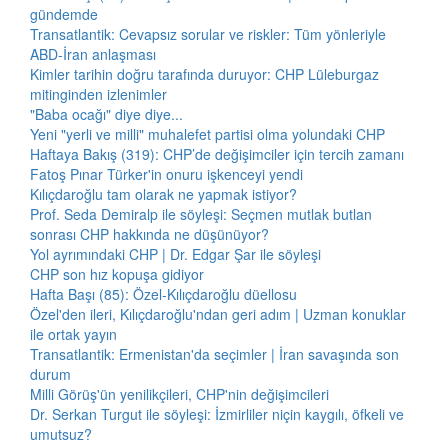
gündemde
Transatlantik: Cevapsız sorular ve riskler: Tüm yönleriyle
ABD-İran anlaşması
Kimler tarihin doğru tarafında duruyor: CHP Lüleburgaz
mitinginden izlenimler
"Baba ocağı" diye diye...
Yeni "yerli ve milli" muhalefet partisi olma yolundaki CHP
Haftaya Bakış (319): CHP’de değişimciler için tercih zamanı
Fatoş Pınar Türker'in onuru işkenceyi yendi
Kılıçdaroğlu tam olarak ne yapmak istiyor?
Prof. Seda Demiralp ile söyleşi: Seçmen mutlak butlan
sonrası CHP hakkında ne düşünüyor?
Yol ayrımındaki CHP | Dr. Edgar Şar ile söyleşi
CHP son hız kopuşa gidiyor
Hafta Başı (85): Özel-Kılıçdaroğlu düellosu
Özel'den ileri, Kılıçdaroğlu'ndan geri adım | Uzman konuklar
ile ortak yayın
Transatlantik: Ermenistan'da seçimler | İran savaşında son
durum
Milli Görüş'ün yenilikçileri, CHP'nin değişimcileri
Dr. Serkan Turgut ile söyleşi: İzmirliler niçin kaygılı, öfkeli ve
umutsuz?