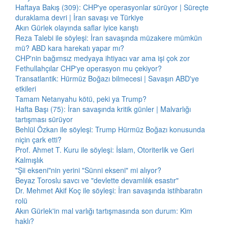
Haftaya Bakış (309): CHP'ye operasyonlar sürüyor | Süreçte
duraklama devri | İran savaşı ve Türkiye
Akın Gürlek olayında saflar iyice karıştı
Reza Talebi ile söyleşi: İran savaşında müzakere mümkün
mü? ABD kara harekatı yapar mı?
CHP'nin bağımsız medyaya ihtiyacı var ama işi çok zor
Fethullahçılar CHP'ye operasyon mu çekiyor?
Transatlantik: Hürmüz Boğazı bilmecesi | Savaşın ABD'ye
etkileri
Tamam Netanyahu kötü, peki ya Trump?
Hafta Başı (75): İran savaşında kritik günler | Malvarlığı
tartışması sürüyor
Behlül Özkan ile söyleşi: Trump Hürmüz Boğazı konusunda
niçin çark etti?
Prof. Ahmet T. Kuru ile söyleşi: İslam, Otoriterlik ve Geri
Kalmışlık
"Şii ekseni"nin yerini "Sünni ekseni" mi alıyor?
Beyaz Toroslu savcı ve "devlette devamlılık esastır"
Dr. Mehmet Akif Koç ile söyleşi: İran savaşında istihbaratın
rolü
Akın Gürlek'in mal varlığı tartışmasında son durum: Kim
haklı?