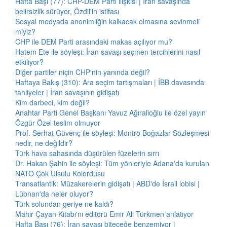
Hafta Başı (77): CHP-DEM Parti ilişkisi | İran savaşında
belirsizlik sürüyor, Özdil'in istifası
Sosyal medyada anonimliğin kalkacak olmasına sevinmeli
miyiz?
CHP ile DEM Parti arasındaki makas açılıyor mu?
Hatem Ete ile söyleşi: İran savaşı seçmen tercihlerini nasıl
etkiliyor?
Diğer partiler niçin CHP'nin yanında değil?
Haftaya Bakış (310): Ara seçim tartışmaları | İBB davasında
tahliyeler | İran savaşının gidişatı
Kim darbeci, kim değil?
Anahtar Parti Genel Başkanı Yavuz Ağıralioğlu ile özel yayın
Özgür Özel teslim olmuyor
Prof. Serhat Güvenç ile söyleşi: Montrö Boğazlar Sözleşmesi
nedir, ne değildir?
Türk hava sahasında düşürülen füzelerin sırrı
Dr. Hakan Şahin ile söyleşi: Tüm yönleriyle Adana'da kurulan
NATO Çok Ulsulu Kolordusu
Transatlantik: Müzakerelerin gidişatı | ABD'de İsrail lobisi |
Lübnan'da neler oluyor?
Türk solundan geriye ne kaldı?
Mahir Çayan Kitabı'nı editörü Emir Ali Türkmen anlatıyor
Hafta Başı (76): İran savaşı biteceğe benzemiyor |