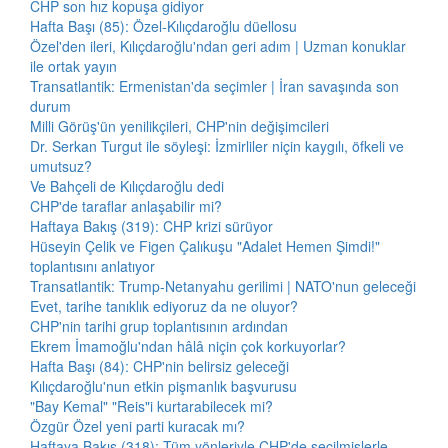
CHP son hız kopuşa gidiyor
Hafta Başı (85): Özel-Kılıçdaroğlu düellosu
Özel'den ileri, Kılıçdaroğlu'ndan geri adım | Uzman konuklar
ile ortak yayın
Transatlantik: Ermenistan'da seçimler | İran savaşında son
durum
Milli Görüş'ün yenilikçileri, CHP'nin değişimcileri
Dr. Serkan Turgut ile söyleşi: İzmirliler niçin kaygılı, öfkeli ve
umutsuz?
Ve Bahçeli de Kılıçdaroğlu dedi
CHP'de taraflar anlaşabilir mi?
Haftaya Bakış (319): CHP krizi sürüyor
Hüseyin Çelik ve Figen Çalıkuşu "Adalet Hemen Şimdi!"
toplantısını anlatıyor
Transatlantik: Trump-Netanyahu gerilimi | NATO'nun geleceği
Evet, tarihe tanıklık ediyoruz da ne oluyor?
CHP'nin tarihi grup toplantısının ardından
Ekrem İmamoğlu'ndan hâlâ niçin çok korkuyorlar?
Hafta Başı (84): CHP'nin belirsiz geleceği
Kılıçdaroğlu'nun etkin pişmanlık başvurusu
"Bay Kemal" "Reis"i kurtarabilecek mi?
Özgür Özel yeni parti kuracak mı?
Haftaya Bakış (318): Tüm yönleriyle CHP'de seçilmişlerle