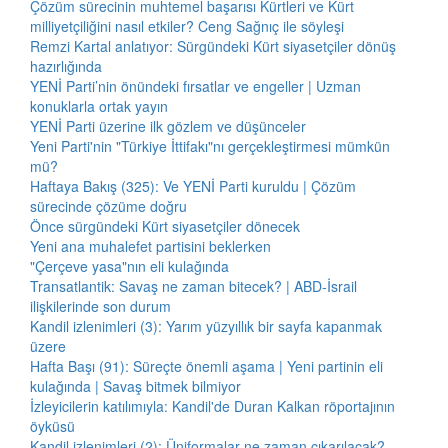
Çözüm sürecinin muhtemel başarısı Kürtleri ve Kürt
milliyetçiliğini nasıl etkiler? Ceng Sağnıç ile söyleşi
Remzi Kartal anlatıyor: Sürgündeki Kürt siyasetçiler dönüş
hazırlığında
YENİ Parti’nin önündeki fırsatlar ve engeller | Uzman
konuklarla ortak yayın
YENİ Parti üzerine ilk gözlem ve düşünceler
Yeni Parti'nin "Türkiye İttifakı"nı gerçekleştirmesi mümkün
mü?
Haftaya Bakış (325): Ve YENİ Parti kuruldu | Çözüm
sürecinde çözüme doğru
Önce sürgündeki Kürt siyasetçiler dönecek
Yeni ana muhalefet partisini beklerken
"Çerçeve yasa"nın eli kulağında
Transatlantik: Savaş ne zaman bitecek? | ABD-İsrail
ilişkilerinde son durum
Kandil izlenimleri (3): Yarım yüzyıllık bir sayfa kapanmak
üzere
Hafta Başı (91): Süreçte önemli aşama | Yeni partinin eli
kulağında | Savaş bitmek bilmiyor
İzleyicilerin katılımıyla: Kandil'de Duran Kalkan röportajının
öyküsü
Kandil izlenimleri (2): Üniformalar ne zaman çıkarılacak?