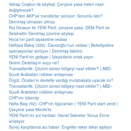
Vahap Coşkun ile söyleşi: Çerçeve yasa neleri nasıl
değiştirecek?
CHP'den AKP'ye transferler sürüyor: Sorumlu kim?
Demirtaş olmadan olmaz
Roj Girasun ile YENİ Parti, çerçeve yasa, DEM Parti ve
Selahattin Demirtaş üzerine söyleşi
Hoca'nın parti siyasetine vedası
Haftaya Bakış (326): Davutoğlu'nun vedası | Belediyelere
operasyonlar sürüyor | Demirtaş faktörü
YENİ Parti'nin gidişatı | İzleyicilerle ortak yayın
Sinem Dedetaş'ın suçu ne?
Transatlantik: Çözüm süreci bölgeyi nasıl etkiler? | ABD-
Suudi Arabistan nükleer anlaşması
Örgüt, Öcalan'ın devletle vardığı mutabakata uyacak mı?
Transatlantik: Çözüm süreci bölgeyi nasıl etkiler? | ABD-
Suudi Arabistan nükleer anlaşması
CHP'nin tükenişi
Hafta Başı (92): CHP'nin figüranları | YENİ Parti start verdi |
Çerçeve yasa Meclis'te
YENİ Parti'nin yol haritası: Genel Sekreter Yunus Emre
anlatıyor
Süreç karşıtlarına acı haber: Engeller teker teker aşılıyor