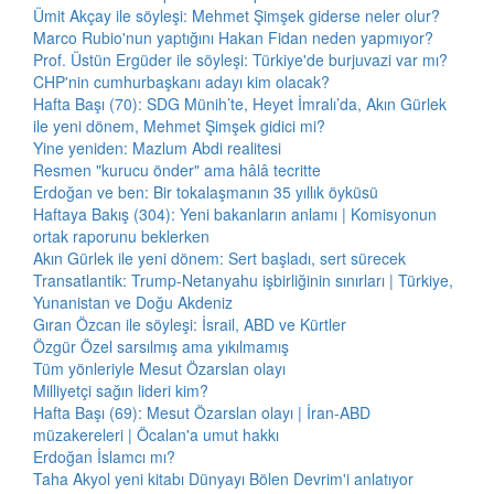
Ümit Akçay ile söyleşi: Mehmet Şimşek giderse neler olur?
Marco Rubio'nun yaptığını Hakan Fidan neden yapmıyor?
Prof. Üstün Ergüder ile söyleşi: Türkiye'de burjuvazi var mı?
CHP'nin cumhurbaşkanı adayı kim olacak?
Hafta Başı (70): SDG Münih’te, Heyet İmralı’da, Akın Gürlek
ile yeni dönem, Mehmet Şimşek gidici mi?
Yine yeniden: Mazlum Abdi realitesi
Resmen "kurucu önder" ama hâlâ tecritte
Erdoğan ve ben: Bir tokalaşmanın 35 yıllık öyküsü
Haftaya Bakış (304): Yeni bakanların anlamı | Komisyonun
ortak raporunu beklerken
Akın Gürlek ile yeni dönem: Sert başladı, sert sürecek
Transatlantik: Trump-Netanyahu işbirliğinin sınırları | Türkiye,
Yunanistan ve Doğu Akdeniz
Gıran Özcan ile söyleşi: İsrail, ABD ve Kürtler
Özgür Özel sarsılmış ama yıkılmamış
Tüm yönleriyle Mesut Özarslan olayı
Milliyetçi sağın lideri kim?
Hafta Başı (69): Mesut Özarslan olayı | İran-ABD
müzakereleri | Öcalan'a umut hakkı
Erdoğan İslamcı mı?
Taha Akyol yeni kitabı Dünyayı Bölen Devrim'i anlatıyor