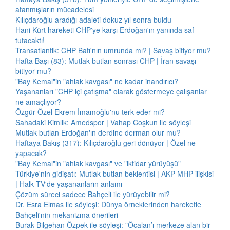
atanmışların mücadelesi
Kılıçdaroğlu aradığı adaleti dokuz yıl sonra buldu
Hani Kürt hareketi CHP'ye karşı Erdoğan'ın yanında saf
tutacaktı!
Transatlantik: CHP Batı'nın umrunda mı? | Savaş bitiyor mu?
Hafta Başı (83): Mutlak butlan sonrası CHP | İran savaşı
bitiyor mu?
"Bay Kemal"in "ahlak kavgası" ne kadar inandırıcı?
Yaşananları "CHP içi çatışma" olarak göstermeye çalışanlar
ne amaçlıyor?
Özgür Özel Ekrem İmamoğlu'nu terk eder mi?
Sahadaki Kimlik: Amedspor | Vahap Coşkun ile söyleşi
Mutlak butlan Erdoğan'ın derdine derman olur mu?
Haftaya Bakış (317): Kılıçdaroğlu geri dönüyor | Özel ne
yapacak?
"Bay Kemal"in "ahlak kavgası" ve "iktidar yürüyüşü"
Türkiye'nin gidişatı: Mutlak butlan beklentisi | AKP-MHP ilişkisi
| Halk TV'de yaşananların anlamı
Çözüm süreci sadece Bahçeli ile yürüyebilir mi?
Dr. Esra Elmas ile söyleşi: Dünya örneklerinden hareketle
Bahçeli'nin mekanizma önerileri
Burak Bilgehan Özpek ile söyleşi: "Öcalan’ı merkeze alan bir