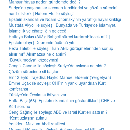
Mansur Yavaş neden gündemde değil?
Suriye'de yaşananlar seçmen tercihlerini ve çözüm sürecini
nasıl etkiler? | Hatem Ete ile söyleşi
Epstein skandalı ve Noam Chomsky'nin yarattığı hayal kırıklığı
Mustafa Akyol ile söyleşi: Dünyada ve Türkiye'de İslamiyet,
İslamcılık ve cihatçılığın geleceği
Haftaya Bakış (303): Bahçeli süreci kurtarabilecek mi? |
Epstein olayı | Depremin üçüncü yılı
Reza Talebi ile söyleşi: İran-ABD görüşmelerinden sonuç
alınır mı? Alınmazsa ne olabilir?
"Büyük medya" krizdeymiş!
Cengiz Çandar ile söyleşi: Suriye'de aslında ne oldu?
Çözüm sürecinde sil baştan
Bir 12 Eylül trajedisi: Hayko Manuel Eldemir (Yergetyan)
Emine Uçak ile söyleşi: CHP'nin yankı uyandıran Kürt
konferansı
Türkiye'nin Öcalan'a ihtiyacı var
Hafta Başı (68): Epstein skandalının gösterdikleri | CHP ve
Kürt sorunu
Ceng Sağnıç ile söyleşi: ABD ve İsrail Kürtleri sattı mı?
"Kent uzlaşısı" zulmü
Yeniden: Mazlum Abdi realitesi
Mehmet Gürses ile söyleşi: Rojava efsanesi bitti mi?