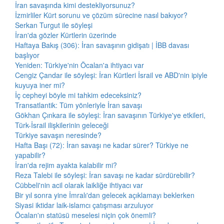
İran savaşında kimi destekliyorsunuz?
İzmirliler Kürt sorunu ve çözüm sürecine nasıl bakıyor?
Serkan Turgut ile söyleşi
İran'da gözler Kürtlerin üzerinde
Haftaya Bakış (306): İran savaşının gidişatı | İBB davası
başlıyor
Yeniden: Türkiye'nin Öcalan'a ihtiyacı var
Cengiz Çandar ile söyleşi: İran Kürtleri İsrail ve ABD'nin ipiyle
kuyuya iner mi?
İç cepheyi böyle mi tahkim edeceksiniz?
Transatlantik: Tüm yönleriyle İran savaşı
Gökhan Çınkara ile söyleşi: İran savaşının Türkiye'ye etkileri,
Türk-İsrail ilişkilerinin geleceği
Türkiye savaşın neresinde?
Hafta Başı (72): İran savaşı ne kadar sürer? Türkiye ne
yapabilir?
İran'da rejim ayakta kalabilir mi?
Reza Talebi ile söyleşi: İran savaşı ne kadar sürdürebilir?
Cübbeli'nin acil olarak laikliğe ihtiyacı var
Bir yıl sonra yine İmralı'dan gelecek açıklamayı beklerken
Siyasi iktidar laik-islamcı çatışması arzuluyor
Öcalan'ın statüsü meselesi niçin çok önemli?