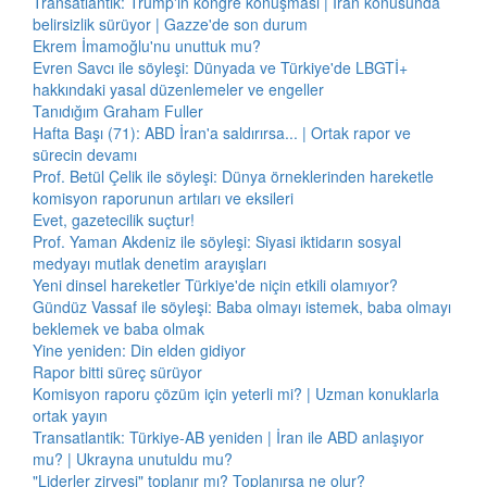
Transatlantik: Trump'ın kongre konuşması | İran konusunda
belirsizlik sürüyor | Gazze'de son durum
Ekrem İmamoğlu'nu unuttuk mu?
Evren Savcı ile söyleşi: Dünyada ve Türkiye'de LBGTİ+
hakkındaki yasal düzenlemeler ve engeller
Tanıdığım Graham Fuller
Hafta Başı (71): ABD İran'a saldırırsa... | Ortak rapor ve
sürecin devamı
Prof. Betül Çelik ile söyleşi: Dünya örneklerinden hareketle
komisyon raporunun artıları ve eksileri
Evet, gazetecilik suçtur!
Prof. Yaman Akdeniz ile söyleşi: Siyasi iktidarın sosyal
medyayı mutlak denetim arayışları
Yeni dinsel hareketler Türkiye'de niçin etkili olamıyor?
Gündüz Vassaf ile söyleşi: Baba olmayı istemek, baba olmayı
beklemek ve baba olmak
Yine yeniden: Din elden gidiyor
Rapor bitti süreç sürüyor
Komisyon raporu çözüm için yeterli mi? | Uzman konuklarla
ortak yayın
Transatlantik: Türkiye-AB yeniden | İran ile ABD anlaşıyor
mu? | Ukrayna unutuldu mu?
"Liderler zirvesi" toplanır mı? Toplanırsa ne olur?