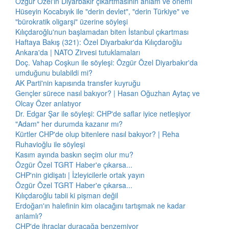
Özgür Özel'in Diyarbakır çıkartmasının anlam ve önemi
Hüseyin Kocabıyık ile "derin devlet", "derin Türkiye" ve
"bürokratik oligarşi" üzerine söyleşi
Kılıçdaroğlu'nun başlamadan biten İstanbul çıkartması
Haftaya Bakış (321): Özel Diyarbakır'da Kılıçdaroğlu
Ankara'da | NATO Zirvesi tutuklamaları
Doç. Vahap Coşkun ile söyleşi: Özgür Özel Diyarbakır'da
umduğunu bulabildi mi?
AK Parti'nin kapısında transfer kuyruğu
Gençler sürece nasıl bakıyor? | Hasan Oğuzhan Aytaç ve
Olcay Özer anlatıyor
Dr. Edgar Şar ile söyleşi: CHP'de saflar iyice netleşiyor
"Adam" her durumda kazanır mı?
Kürtler CHP'de olup bitenlere nasıl bakıyor? | Reha
Ruhavioğlu ile söyleşi
Kasım ayında baskın seçim olur mu?
Özgür Özel TGRT Haber'e çıkarsa...
CHP'nin gidişatı | İzleyicilerle ortak yayın
Özgür Özel TGRT Haber'e çıkarsa...
Kılıçdaroğlu tabii ki pişman değil
Erdoğan'ın halefinin kim olacağını tartışmak ne kadar
anlamlı?
CHP'de ihraçlar duracağa benzemiyor