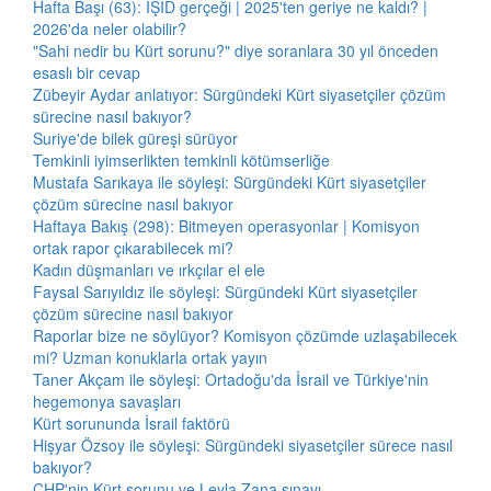
Hafta Başı (63): IŞİD gerçeği | 2025'ten geriye ne kaldı? |
2026'da neler olabilir?
"Sahi nedir bu Kürt sorunu?" diye soranlara 30 yıl önceden
esaslı bir cevap
Zübeyir Aydar anlatıyor: Sürgündeki Kürt siyasetçiler çözüm
sürecine nasıl bakıyor?
Suriye'de bilek güreşi sürüyor
Temkinli iyimserlikten temkinli kötümserliğe
Mustafa Sarıkaya ile söyleşi: Sürgündeki Kürt siyasetçiler
çözüm sürecine nasıl bakıyor
Haftaya Bakış (298): Bitmeyen operasyonlar | Komisyon
ortak rapor çıkarabilecek mi?
Kadın düşmanları ve ırkçılar el ele
Faysal Sarıyıldız ile söyleşi: Sürgündeki Kürt siyasetçiler
çözüm sürecine nasıl bakıyor
Raporlar bize ne söylüyor? Komisyon çözümde uzlaşabilecek
mi? Uzman konuklarla ortak yayın
Taner Akçam ile söyleşi: Ortadoğu'da İsrail ve Türkiye'nin
hegemonya savaşları
Kürt sorununda İsrail faktörü
Hişyar Özsoy ile söyleşi: Sürgündeki siyasetçiler sürece nasıl
bakıyor?
CHP'nin Kürt sorunu ve Leyla Zana sınavı