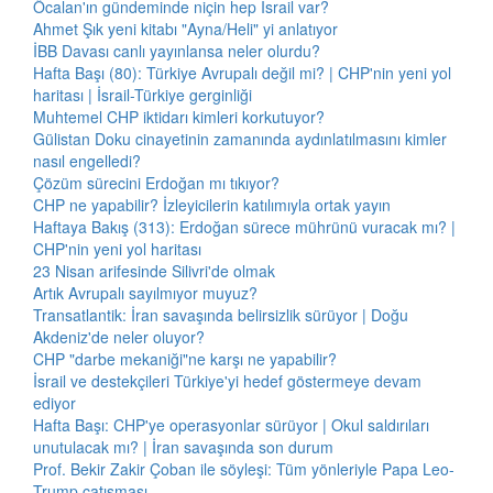
Öcalan'ın gündeminde niçin hep İsrail var?
Ahmet Şık yeni kitabı "Ayna/Heli" yi anlatıyor
İBB Davası canlı yayınlansa neler olurdu?
Hafta Başı (80): Türkiye Avrupalı değil mi? | CHP'nin yeni yol
haritası | İsrail-Türkiye gerginliği
Muhtemel CHP iktidarı kimleri korkutuyor?
Gülistan Doku cinayetinin zamanında aydınlatılmasını kimler
nasıl engelledi?
Çözüm sürecini Erdoğan mı tıkıyor?
CHP ne yapabilir? İzleyicilerin katılımıyla ortak yayın
Haftaya Bakış (313): Erdoğan sürece mührünü vuracak mı? |
CHP'nin yeni yol haritası
23 Nisan arifesinde Silivri'de olmak
Artık Avrupalı sayılmıyor muyuz?
Transatlantik: İran savaşında belirsizlik sürüyor | Doğu
Akdeniz'de neler oluyor?
CHP "darbe mekaniği"ne karşı ne yapabilir?
İsrail ve destekçileri Türkiye'yi hedef göstermeye devam
ediyor
Hafta Başı: CHP'ye operasyonlar sürüyor | Okul saldırıları
unutulacak mı? | İran savaşında son durum
Prof. Bekir Zakir Çoban ile söyleşi: Tüm yönleriyle Papa Leo-
Trump çatışması