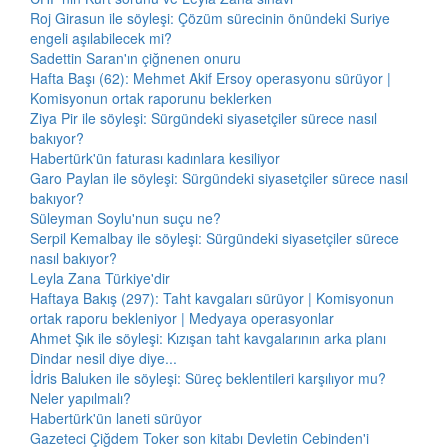
Roj Girasun ile söyleşi: Çözüm sürecinin önündeki Suriye
engeli aşılabilecek mi?
Sadettin Saran'ın çiğnenen onuru
Hafta Başı (62): Mehmet Akif Ersoy operasyonu sürüyor |
Komisyonun ortak raporunu beklerken
Ziya Pir ile söyleşi: Sürgündeki siyasetçiler sürece nasıl
bakıyor?
Habertürk'ün faturası kadınlara kesiliyor
Garo Paylan ile söyleşi: Sürgündeki siyasetçiler sürece nasıl
bakıyor?
Süleyman Soylu'nun suçu ne?
Serpil Kemalbay ile söyleşi: Sürgündeki siyasetçiler sürece
nasıl bakıyor?
Leyla Zana Türkiye'dir
Haftaya Bakış (297): Taht kavgaları sürüyor | Komisyonun
ortak raporu bekleniyor | Medyaya operasyonlar
Ahmet Şık ile söyleşi: Kızışan taht kavgalarının arka planı
Dindar nesil diye diye...
İdris Baluken ile söyleşi: Süreç beklentileri karşılıyor mu?
Neler yapılmalı?
Habertürk'ün laneti sürüyor
Gazeteci Çiğdem Toker son kitabı Devletin Cebinden'i