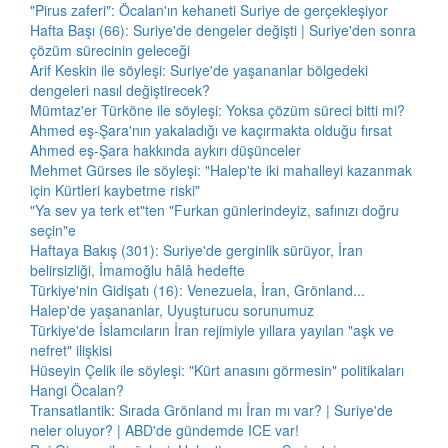
"Pirus zaferi": Öcalan'ın kehaneti Suriye de gerçekleşiyor
Hafta Başı (66): Suriye'de dengeler değişti | Suriye'den sonra
çözüm sürecinin geleceği
Arif Keskin ile söyleşi: Suriye'de yaşananlar bölgedeki
dengeleri nasıl değiştirecek?
Mümtaz'er Türköne ile söyleşi: Yoksa çözüm süreci bitti mi?
Ahmed eş-Şara'nın yakaladığı ve kaçırmakta olduğu fırsat
Ahmed eş-Şara hakkında aykırı düşünceler
Mehmet Gürses ile söyleşi: "Halep'te iki mahalleyi kazanmak
için Kürtleri kaybetme riski"
"Ya sev ya terk et"ten "Furkan günlerindeyiz, safınızı doğru
seçin"e
Haftaya Bakış (301): Suriye'de gerginlik sürüyor, İran
belirsizliği, İmamoğlu hâlâ hedefte
Türkiye'nin Gidişatı (16): Venezuela, İran, Grönland...
Halep'de yaşananlar, Uyuşturucu sorunumuz
Türkiye'de İslamcıların İran rejimiyle yıllara yayılan "aşk ve
nefret" ilişkisi
Hüseyin Çelik ile söyleşi: "Kürt anasını görmesin" politikaları
Hangi Öcalan?
Transatlantik: Sırada Grönland mı İran mı var? | Suriye'de
neler oluyor? | ABD'de gündemde ICE var!