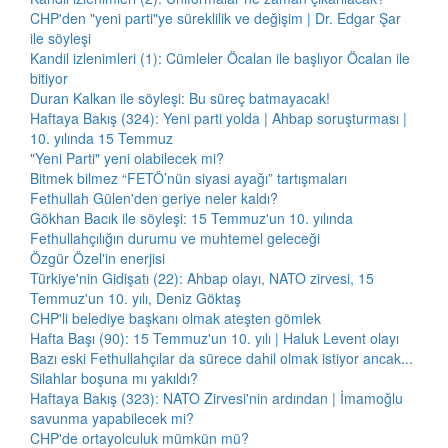
CHP'den "yeni parti"ye süreklilik ve değişim | Dr. Edgar Şar
ile söyleşi
Kandil izlenimleri (1): Cümleler Öcalan ile başlıyor Öcalan ile
bitiyor
Duran Kalkan ile söyleşi: Bu süreç batmayacak!
Haftaya Bakış (324): Yeni parti yolda | Ahbap soruşturması |
10. yılında 15 Temmuz
"Yeni Parti" yeni olabilecek mi?
Bitmek bilmez “FETÖ’nün siyasi ayağı” tartışmaları
Fethullah Gülen'den geriye neler kaldı?
Gökhan Bacık ile söyleşi: 15 Temmuz'un 10. yılında
Fethullahçılığın durumu ve muhtemel geleceği
Özgür Özel'in enerjisi
Türkiye'nin Gidişatı (22): Ahbap olayı, NATO zirvesi, 15
Temmuz'un 10. yılı, Deniz Göktaş
CHP'li belediye başkanı olmak ateşten gömlek
Hafta Başı (90): 15 Temmuz'un 10. yılı | Haluk Levent olayı
Bazı eski Fethullahçılar da sürece dahil olmak istiyor ancak...
Silahlar boşuna mı yakıldı?
Haftaya Bakış (323): NATO Zirvesi'nin ardından | İmamoğlu
savunma yapabilecek mi?
CHP'de ortayolculuk mümkün mü?