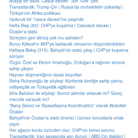
Acayip bir dava: Casus dediler "Jön Türk" çıktı
Transatlantik: Trump-Çin | Rusya'da muhalefetin yükselişi |
Türkiye'nin Afrika politikası
Uyduruk bir "casus davası"nın peşinde
Hafta Başı (82): CHP'ye kuşatma | Casusluk davası |
Öcalan'a statü
Süreçten geri dönüş yok mu sahiden?
Burcu Köksal'ın AKP'ye katılacak olmasının düşündürdükleri
Haftaya Bakış (315): Bahçeli'nin statü çıkışı | CHP'ye kuşatma
sürüyor
Özgür Özel ve Ekrem İmamoğlu, Erdoğan'a rağmen sürece
sahip çıkıyor
Hayvan düşmanlığının siyasi boyutları
Reha Ruhavioğlu ile söyleşi: Kürtlerde kimliğe sahip çıkma,
milliyetçilik ve Türkiyelilik eğilimleri
İdris Baluken ile söyleşi: Somut adımlar atılacak mı? Süreç
menzile varacak mı?
“Barış Süreci ve Siyasallaşma Koordinatörü” olarak Abdullah
Öcalan
Bahçeli'nin Öcalan'a statü önerisi | Uzman konuklarla ortak
yayın
Her ağacın kurdu özünden olur: CHP'nin temel sorunu
Transatlantik: İran savaşında son durum | ABD-Çin ilişkileri |