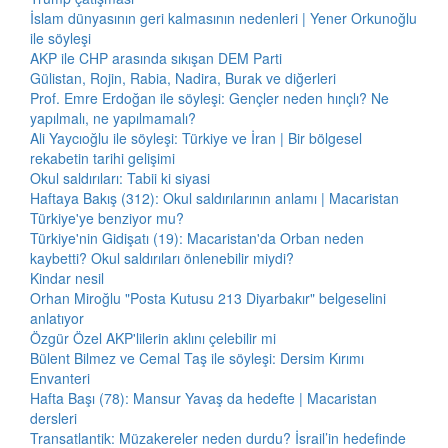
İslam dünyasının geri kalmasının nedenleri | Yener Orkunoğlu
ile söyleşi
AKP ile CHP arasında sıkışan DEM Parti
Gülistan, Rojin, Rabia, Nadira, Burak ve diğerleri
Prof. Emre Erdoğan ile söyleşi: Gençler neden hınçlı? Ne
yapılmalı, ne yapılmamalı?
Ali Yaycıoğlu ile söyleşi: Türkiye ve İran | Bir bölgesel
rekabetin tarihi gelişimi
Okul saldırıları: Tabii ki siyasi
Haftaya Bakış (312): Okul saldırılarının anlamı | Macaristan
Türkiye'ye benziyor mu?
Türkiye'nin Gidişatı (19): Macaristan'da Orban neden
kaybetti? Okul saldırıları önlenebilir miydi?
Kindar nesil
Orhan Miroğlu "Posta Kutusu 213 Diyarbakır" belgeselini
anlatıyor
Özgür Özel AKP'lilerin aklını çelebilir mi
Bülent Bilmez ve Cemal Taş ile söyleşi: Dersim Kırımı
Envanteri
Hafta Başı (78): Mansur Yavaş da hedefte | Macaristan
dersleri
Transatlantik: Müzakereler neden durdu? İsrail’in hedefinde