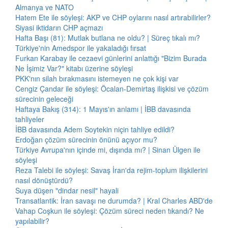
Almanya ve NATO
Hatem Ete ile söyleşi: AKP ve CHP oylarını nasıl artırabilirler?
Siyasi iktidarın CHP açmazı
Hafta Başı (81): Mutlak butlana ne oldu? | Süreç tıkalı mı?
Türkiye'nin Amedspor ile yakaladığı fırsat
Furkan Karabay ile cezaevi günlerini anlattığı "Bizim Burada
Ne İşimiz Var?" kitabı üzerine söyleşi
PKK'nın silah bırakmasını istemeyen ne çok kişi var
Cengiz Çandar ile söyleşi: Öcalan-Demirtaş ilişkisi ve çözüm
sürecinin geleceği
Haftaya Bakış (314): 1 Mayıs'ın anlamı | İBB davasında
tahliyeler
İBB davasında Adem Soytekin niçin tahliye edildi?
Erdoğan çözüm sürecinin önünü açıyor mu?
Türkiye Avrupa'nın içinde mi, dışında mı? | Sinan Ülgen ile
söyleşi
Reza Talebi ile söyleşi: Savaş İran'da rejim-toplum ilişkilerini
nasıl dönüştürdü?
Suya düşen "dindar nesil" hayali
Transatlantik: İran savaşı ne durumda? | Kral Charles ABD'de
Vahap Coşkun ile söyleşi: Çözüm süreci neden tıkandı? Ne
yapılabilir?