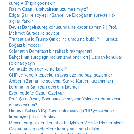
süreç AKP için çok riskli"
Rasim Ozan Kütahyalı için üzülmeli miyiz?
Edgar Şar ile söyleşi: "Bahçeli ve Erdoğan'ın süreçte risk
algıları farklı"
Devlet Bahçeli süreç konusunda ne kadar samimi? | Prof.
Mehmet Gürses ile söyleşi
Transatlantik: Trump Çin'de ne umdu ne buldu? | Hürmüz
Boğazı bilmecesi
Selahattin Demirtaş'ı bir rahat bırakmıyorlar!
Bahçeli'nin süreç için mekanizma önerileri | Uzman konuklar
ile ortak yayın
Cemaatlerden geriye ne kaldı?
CHP'ye yönelik topyekun savaş üzerine bazı gözlemler
Amberin Zaman ile söyleşi: "Suriye Kürtleri kazanımlarını
korumanın Şam'dan geçtiğini kavradı"
Evet, hedefte Özgür Özel var
Prof. Şule Özsoy Boyunsuz ile söyleşi: Yoksa bir daha seçim
olmayacak mı?
Haftaya Bakış (316): Casusluk davası | CHP'ye saldırılar
tırmanıyor | Halk TV olayı
Mevcut yargı sistemi en ufak bir iyimserliğe bile izin vermiyor
Öcalan artık gazetecilere konuşmalı, ben talibim!