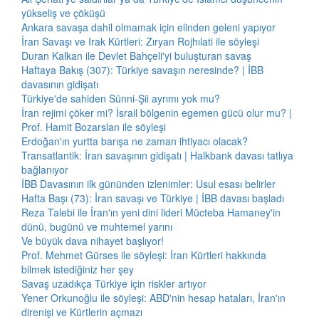
yükseliş ve çöküşü
Ankara savaşa dahil olmamak için elinden geleni yapıyor
İran Savaşı ve Irak Kürtleri: Zıryan Rojhılati ile söyleşi
Duran Kalkan ile Devlet Bahçeli'yi buluşturan savaş
Haftaya Bakış (307): Türkiye savaşın neresinde? | İBB
davasının gidişatı
Türkiye'de sahiden Sünni-Şii ayrımı yok mu?
İran rejimi çöker mi? İsrail bölgenin egemen gücü olur mu? |
Prof. Hamit Bozarslan ile söyleşi
Erdoğan'ın yurtta barışa ne zaman ihtiyacı olacak?
Transatlantik: İran savaşının gidişatı | Halkbank davası tatlıya
bağlanıyor
İBB Davasının ilk gününden izlenimler: Usul esası belirler
Hafta Başı (73): İran savaşı ve Türkiye | İBB davası başladı
Reza Talebi ile İran'ın yeni dini lideri Mücteba Hamaney'in
dünü, bugünü ve muhtemel yarını
Ve büyük dava nihayet başlıyor!
Prof. Mehmet Gürses ile söyleşi: İran Kürtleri hakkında
bilmek istediğiniz her şey
Savaş uzadıkça Türkiye için riskler artıyor
Yener Orkunoğlu ile söyleşi: ABD'nin hesap hataları, İran'ın
direnişi ve Kürtlerin açmazı