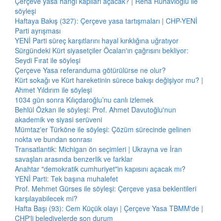
Çerçeve yasa hangi kapıları açacak? | Reha Ruhavioğlu ile
söyleşi
Haftaya Bakış (327): Çerçeve yasa tartışmaları | CHP-YENİ
Parti ayrışması
YENİ Parti süreç karşıtlarını hayal kırıklığına uğratıyor
Sürgündeki Kürt siyasetçiler Öcalan'ın çağrısını bekliyor:
Seydi Fırat ile söyleşi
Çerçeve Yasa referanduma götürülürse ne olur?
Kürt sokağı ve Kürt hareketinin sürece bakışı değişiyor mu? |
Ahmet Yıldırım ile söyleşi
1034 gün sonra Kılıçdaroğlu’nu canlı izlemek
Behlül Özkan ile söyleşi: Prof. Ahmet Davutoğlu'nun
akademik ve siyasi serüveni
Mümtaz'er Türköne ile söyleşi: Çözüm sürecinde gelinen
nokta ve bundan sonrası
Transatlantik: Michigan ön seçimleri | Ukrayna ve İran
savaşları arasında benzerlik ve farklar
Anahtar "demokratik cumhuriyet"in kapısını açacak mı?
YENİ Parti: Tek başına muhalefet
Prof. Mehmet Gürses ile söyleşi: Çerçeve yasa beklentileri
karşılayabilecek mi?
Hafta Başı (93): Cem Küçük olayı | Çerçeve Yasa TBMM'de |
CHP'li belediyelerde son durum