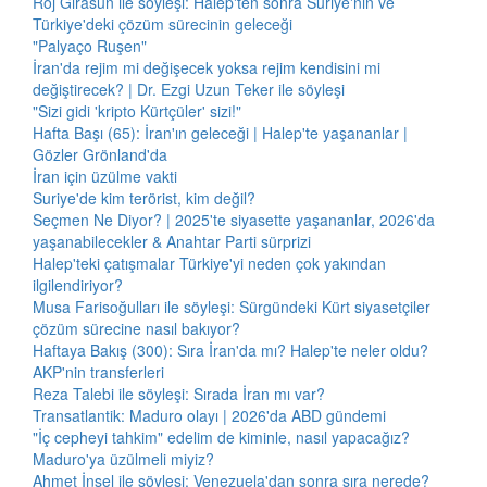
Roj Girasun ile söyleşi: Halep'ten sonra Suriye'nin ve
Türkiye'deki çözüm sürecinin geleceği
"Palyaço Ruşen"
İran'da rejim mi değişecek yoksa rejim kendisini mi
değiştirecek? | Dr. Ezgi Uzun Teker ile söyleşi
"Sizi gidi 'kripto Kürtçüler' sizi!"
Hafta Başı (65): İran'ın geleceği | Halep'te yaşananlar |
Gözler Grönland'da
İran için üzülme vakti
Suriye'de kim terörist, kim değil?
Seçmen Ne Diyor? | 2025'te siyasette yaşananlar, 2026'da
yaşanabilecekler & Anahtar Parti sürprizi
Halep'teki çatışmalar Türkiye'yi neden çok yakından
ilgilendiriyor?
Musa Farisoğulları ile söyleşi: Sürgündeki Kürt siyasetçiler
çözüm sürecine nasıl bakıyor?
Haftaya Bakış (300): Sıra İran'da mı? Halep'te neler oldu?
AKP'nin transferleri
Reza Talebi ile söyleşi: Sırada İran mı var?
Transatlantik: Maduro olayı | 2026'da ABD gündemi
"İç cepheyi tahkim" edelim de kiminle, nasıl yapacağız?
Maduro'ya üzülmeli miyiz?
Ahmet İnsel ile söyleşi: Venezuela'dan sonra sıra nerede?