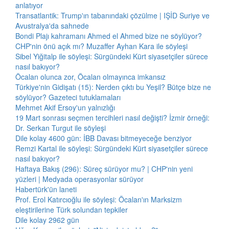
anlatıyor
Transatlantik: Trump'ın tabanındaki çözülme | IŞİD Suriye ve
Avustralya'da sahnede
Bondi Plajı kahramanı Ahmed el Ahmed bize ne söylüyor?
CHP'nin önü açık mı? Muzaffer Ayhan Kara ile söyleşi
Sibel Yiğitalp ile söyleşi: Sürgündeki Kürt siyasetçiler sürece
nasıl bakıyor?
Öcalan olunca zor, Öcalan olmayınca imkansız
Türkiye'nin Gidişatı (15): Nerden çıktı bu Yeşil? Bütçe bize ne
söylüyor? Gazeteci tutuklamaları
Mehmet Akif Ersoy'un yalnızlığı
19 Mart sonrası seçmen tercihleri nasıl değişti? İzmir örneği:
Dr. Serkan Turgut ile söyleşi
Dile kolay 4600 gün: İBB Davası bitmeyeceğe benziyor
Remzi Kartal ile söyleşi: Sürgündeki Kürt siyasetçiler sürece
nasıl bakıyor?
Haftaya Bakış (296): Süreç sürüyor mu? | CHP'nin yeni
yüzleri | Medyada operasyonlar sürüyor
Habertürk'ün laneti
Prof. Erol Katırcıoğlu ile söyleşi: Öcalan'ın Marksizm
eleştirilerine Türk solundan tepkiler
Dile kolay 2962 gün