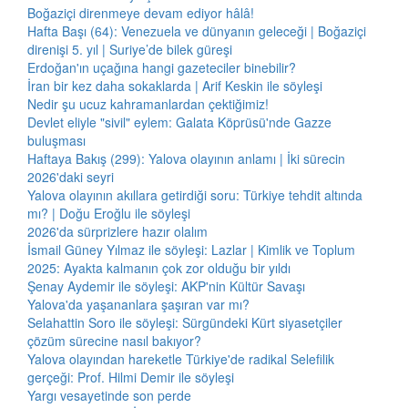
Boğaziçi direnmeye devam ediyor hâlâ!
Hafta Başı (64): Venezuela ve dünyanın geleceği | Boğaziçi
direnişi 5. yıl | Suriye’de bilek güreşi
Erdoğan'ın uçağına hangi gazeteciler binebilir?
İran bir kez daha sokaklarda | Arif Keskin ile söyleşi
Nedir şu ucuz kahramanlardan çektiğimiz!
Devlet eliyle "sivil" eylem: Galata Köprüsü'nde Gazze
buluşması
Haftaya Bakış (299): Yalova olayının anlamı | İki sürecin
2026'daki seyri
Yalova olayının akıllara getirdiği soru: Türkiye tehdit altında
mı? | Doğu Eroğlu ile söyleşi
2026'da sürprizlere hazır olalım
İsmail Güney Yılmaz ile söyleşi: Lazlar | Kimlik ve Toplum
2025: Ayakta kalmanın çok zor olduğu bir yıldı
Şenay Aydemir ile söyleşi: AKP'nin Kültür Savaşı
Yalova'da yaşananlara şaşıran var mı?
Selahattin Soro ile söyleşi: Sürgündeki Kürt siyasetçiler
çözüm sürecine nasıl bakıyor?
Yalova olayından hareketle Türkiye'de radikal Selefilik
gerçeği: Prof. Hilmi Demir ile söyleşi
Yargı vesayetinde son perde