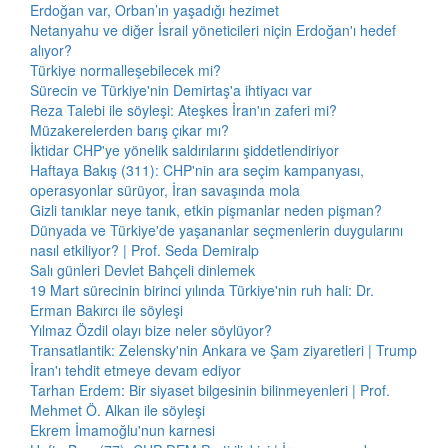
Erdoğan var, Orban’ın yaşadığı hezimet
Netanyahu ve diğer İsrail yöneticileri niçin Erdoğan'ı hedef
alıyor?
Türkiye normalleşebilecek mi?
Sürecin ve Türkiye'nin Demirtaş'a ihtiyacı var
Reza Talebi ile söyleşi: Ateşkes İran'ın zaferi mi?
Müzakerelerden barış çıkar mı?
İktidar CHP'ye yönelik saldırılarını şiddetlendiriyor
Haftaya Bakış (311): CHP'nin ara seçim kampanyası,
operasyonlar sürüyor, İran savaşında mola
Gizli tanıklar neye tanık, etkin pişmanlar neden pişman?
Dünyada ve Türkiye'de yaşananlar seçmenlerin duygularını
nasıl etkiliyor? | Prof. Seda Demiralp
Salı günleri Devlet Bahçeli dinlemek
19 Mart sürecinin birinci yılında Türkiye'nin ruh hali: Dr.
Erman Bakırcı ile söyleşi
Yılmaz Özdil olayı bize neler söylüyor?
Transatlantik: Zelensky'nin Ankara ve Şam ziyaretleri | Trump
İran'ı tehdit etmeye devam ediyor
Tarhan Erdem: Bir siyaset bilgesinin bilinmeyenleri | Prof.
Mehmet Ö. Alkan ile söyleşi
Ekrem İmamoğlu'nun karnesi