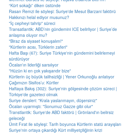
“Kürt sokağı” diken üstünde
Rasan Remzi ile söyleşi: Suriye'de Mesut Barzani faktörü
Hakkınızı helal ediyor musunuz?
"İç cepheyi tahrip" süreci
Transatlantik: ABD’nin gündemini ICE belirliyor | Suriye’de
anlaşma oluyor mu?
"Biraz da siyaset konuşalım!"
"Kürtlerin acısı, Türklerin zaferi"
Hafta Başı (67): Suriye Türkiye'nin gündemini belirlemeyi
sürdürüyor
Öcalan'ın liderliği sarsılıyor
"Hüzün ki en çok yakışandır bize"
Kürtlerin üç büyük talihsizliği | Yener Orkunoğlu anlatıyor
Çağımızın Sisifos’u: Kürtler
Haftaya Bakış (302): Suriye'nin gölgesinde çözüm süreci |
Türkiye'de gazeteci olmak
Suriye dersleri: "Krala yaslanmayın, düşersiniz"
Öcalan uyarmıştı: "Sonumuz Gazze gibi olur"
Transtlantik: Suriye'de ABD faktörü | Grönland'ın belirsiz
geleceği
Ümit Fırat ile söyleşi: Tarih boyunca Kürtlerin statü arayışları
Suriye'nin ortaya çıkardığı Kürt milliyetçiliğinin krizi