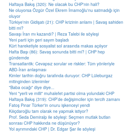
Haftaya Bakış (320): Ne olacak bu CHP'nin hali?
Ne oluyorsa Özgür Özel Ekrem İmamoğlu'nu satmadığı için
oluyor
Türkiye'nin Gidişatı (21): CHP krizinin anlamı | Savaş sahiden
bitti mi?
Savaşı İran mı kazandı? | Reza Talebi ile söyleşi
Yeni parti için geri sayım başladı
Kürt hareketiyle sosyalist sol arasında makas açılıyor
Hafta Başı (86): Savaş sonunda bitti mi? | CHP hep
gündemde
Transatlantik: Cevapsız sorular ve riskler: Tüm yönleriyle
ABD-İran anlaşması
Kimler tarihin doğru tarafında duruyor: CHP Lüleburgaz
mitinginden izlenimler
"Baba ocağı" diye diye...
Yeni "yerli ve milli" muhalefet partisi olma yolundaki CHP
Haftaya Bakış (319): CHP’de değişimciler için tercih zamanı
Fatoş Pınar Türker'in onuru işkenceyi yendi
Kılıçdaroğlu tam olarak ne yapmak istiyor?
Prof. Seda Demiralp ile söyleşi: Seçmen mutlak butlan
sonrası CHP hakkında ne düşünüyor?
Yol ayrımındaki CHP | Dr. Edgar Şar ile söyleşi