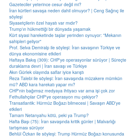
Gazeteciler yeterince cesur değil mi?
İran kürtleri savaşa neden dahil olmuyor? | Ceng Sağnıç ile
söyleşi
Siyasetçilerin özel hayatı var mıdır?
Trump'ın hükmettiği bir dünyada yaşamak
Kürt siyasi hareketinde taşlar yerinden oynuyor: "Mekanın
sahipleri geliyor"
Prof. Selva Demiralp ile söyleşi: İran savaşının Türkiye ve
dünya ekonomisine etkileri
Haftaya Bakış (309): CHP'ye operasyonlar sürüyor | Süreçte
duraklama devri | İran savaşı ve Türkiye
Akın Gürlek olayında saflar iyice karıştı
Reza Talebi ile söyleşi: İran savaşında müzakere mümkün
mü? ABD kara harekatı yapar mı?
CHP'nin bağımsız medyaya ihtiyacı var ama işi çok zor
Fethullahçılar CHP'ye operasyon mu çekiyor?
Transatlantik: Hürmüz Boğazı bilmecesi | Savaşın ABD'ye
etkileri
Tamam Netanyahu kötü, peki ya Trump?
Hafta Başı (75): İran savaşında kritik günler | Malvarlığı
tartışması sürüyor
Behlül Özkan ile söyleşi: Trump Hürmüz Boğazı konusunda