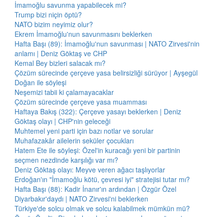
İmamoğlu savunma yapabilecek mi?
Trump bizi niçin öptü?
NATO bizim neyimiz olur?
Ekrem İmamoğlu'nun savunmasını beklerken
Hafta Başı (89): İmamoğlu'nun savunması | NATO Zirvesi'nin
anlamı | Deniz Göktaş ve CHP
Kemal Bey bizleri salacak mı?
Çözüm sürecinde çerçeve yasa belirsizliği sürüyor | Ayşegül
Doğan ile söyleşi
Neşemizi tabii ki çalamayacaklar
Çözüm sürecinde çerçeve yasa muamması
Haftaya Bakış (322): Çerçeve yasayı beklerken | Deniz
Göktaş olayı | CHP'nin geleceği
Muhtemel yeni parti için bazı notlar ve sorular
Muhafazakâr ailelerin seküler çocukları
Hatem Ete ile söyleşi: Özel'in kuracağı yeni bir partinin
seçmen nezdinde karşılığı var mı?
Deniz Göktaş olayı: Meyve veren ağacı taşlıyorlar
Erdoğan'ın "İmamoğlu kötü, çevresi iyi" stratejisi tutar mı?
Hafta Başı (88): Kadir İnanır'ın ardından | Özgür Özel
Diyarbakır'daydı | NATO Zirvesi'ni beklerken
Türkiye'de solcu olmak ve solcu kalabilmek mümkün mü?