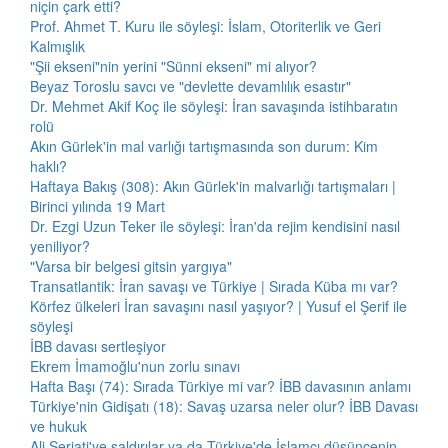
niçin çark etti?
Prof. Ahmet T. Kuru ile söyleşi: İslam, Otoriterlik ve Geri
Kalmışlık
"Şii ekseni"nin yerini "Sünni ekseni" mi alıyor?
Beyaz Toroslu savcı ve "devlette devamlılık esastır"
Dr. Mehmet Akif Koç ile söyleşi: İran savaşında istihbaratın
rolü
Akın Gürlek'in mal varlığı tartışmasında son durum: Kim
haklı?
Haftaya Bakış (308): Akın Gürlek'in malvarlığı tartışmaları |
Birinci yılında 19 Mart
Dr. Ezgi Uzun Teker ile söyleşi: İran'da rejim kendisini nasıl
yeniliyor?
"Varsa bir belgesi gitsin yargıya"
Transatlantik: İran savaşı ve Türkiye | Sırada Küba mı var?
Körfez ülkeleri İran savaşını nasıl yaşıyor? | Yusuf el Şerif ile
söyleşi
İBB davası sertleşiyor
Ekrem İmamoğlu'nun zorlu sınavı
Hafta Başı (74): Sırada Türkiye mi var? İBB davasının anlamı
Türkiye'nin Gidişatı (18): Savaş uzarsa neler olur? İBB Davası
ve hukuk
Ali Şeriati'ye saldırılar ya da Türkiye'de İslamcı düşüncenin