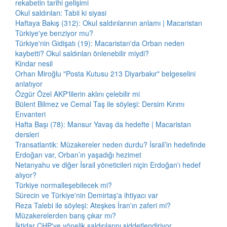
rekabetin tarihi gelişimi
Okul saldırıları: Tabii ki siyasi
Haftaya Bakış (312): Okul saldırılarının anlamı | Macaristan
Türkiye'ye benziyor mu?
Türkiye'nin Gidişatı (19): Macaristan'da Orban neden
kaybetti? Okul saldırıları önlenebilir miydi?
Kindar nesil
Orhan Miroğlu "Posta Kutusu 213 Diyarbakır" belgeselini
anlatıyor
Özgür Özel AKP'lilerin aklını çelebilir mi
Bülent Bilmez ve Cemal Taş ile söyleşi: Dersim Kırımı
Envanteri
Hafta Başı (78): Mansur Yavaş da hedefte | Macaristan
dersleri
Transatlantik: Müzakereler neden durdu? İsrail’in hedefinde
Erdoğan var, Orban’ın yaşadığı hezimet
Netanyahu ve diğer İsrail yöneticileri niçin Erdoğan'ı hedef
alıyor?
Türkiye normalleşebilecek mi?
Sürecin ve Türkiye'nin Demirtaş'a ihtiyacı var
Reza Talebi ile söyleşi: Ateşkes İran'ın zaferi mi?
Müzakerelerden barış çıkar mı?
İktidar CHP'ye yönelik saldırılarını şiddetlendiriyor