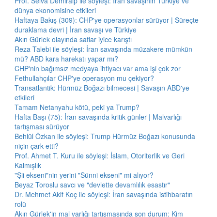
Prof. Selva Demiralp ile söyleşi: İran savaşının Türkiye ve
dünya ekonomisine etkileri
Haftaya Bakış (309): CHP'ye operasyonlar sürüyor | Süreçte
duraklama devri | İran savaşı ve Türkiye
Akın Gürlek olayında saflar iyice karıştı
Reza Talebi ile söyleşi: İran savaşında müzakere mümkün
mü? ABD kara harekatı yapar mı?
CHP'nin bağımsız medyaya ihtiyacı var ama işi çok zor
Fethullahçılar CHP'ye operasyon mu çekiyor?
Transatlantik: Hürmüz Boğazı bilmecesi | Savaşın ABD'ye
etkileri
Tamam Netanyahu kötü, peki ya Trump?
Hafta Başı (75): İran savaşında kritik günler | Malvarlığı
tartışması sürüyor
Behlül Özkan ile söyleşi: Trump Hürmüz Boğazı konusunda
niçin çark etti?
Prof. Ahmet T. Kuru ile söyleşi: İslam, Otoriterlik ve Geri
Kalmışlık
"Şii ekseni"nin yerini "Sünni ekseni" mi alıyor?
Beyaz Toroslu savcı ve "devlette devamlılık esastır"
Dr. Mehmet Akif Koç ile söyleşi: İran savaşında istihbaratın
rolü
Akın Gürlek'in mal varlığı tartışmasında son durum: Kim