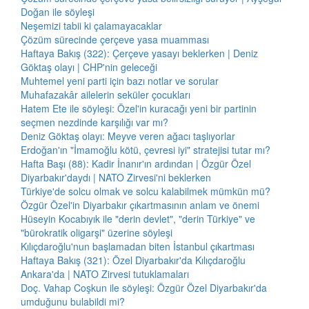
Doğan ile söyleşi
Neşemizi tabii ki çalamayacaklar
Çözüm sürecinde çerçeve yasa muamması
Haftaya Bakış (322): Çerçeve yasayı beklerken | Deniz
Göktaş olayı | CHP'nin geleceği
Muhtemel yeni parti için bazı notlar ve sorular
Muhafazakâr ailelerin seküler çocukları
Hatem Ete ile söyleşi: Özel'in kuracağı yeni bir partinin
seçmen nezdinde karşılığı var mı?
Deniz Göktaş olayı: Meyve veren ağacı taşlıyorlar
Erdoğan'ın "İmamoğlu kötü, çevresi iyi" stratejisi tutar mı?
Hafta Başı (88): Kadir İnanır'ın ardından | Özgür Özel
Diyarbakır'daydı | NATO Zirvesi'ni beklerken
Türkiye'de solcu olmak ve solcu kalabilmek mümkün mü?
Özgür Özel'in Diyarbakır çıkartmasının anlam ve önemi
Hüseyin Kocabıyık ile "derin devlet", "derin Türkiye" ve
"bürokratik oligarşi" üzerine söyleşi
Kılıçdaroğlu'nun başlamadan biten İstanbul çıkartması
Haftaya Bakış (321): Özel Diyarbakır'da Kılıçdaroğlu
Ankara'da | NATO Zirvesi tutuklamaları
Doç. Vahap Coşkun ile söyleşi: Özgür Özel Diyarbakır'da
umduğunu bulabildi mi?