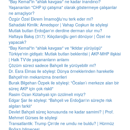
"Bay Kemal"in "ahlak kavgası" ne kadar inandırıcı?
Yaşananları "CHP içi çatışma" olarak göstermeye çalışanlar
ne amaçlıyor?
Özgür Özel Ekrem İmamoğlu'nu terk eder mi?
Sahadaki Kimlik: Amedspor | Vahap Coşkun ile söyleşi
Mutlak butlan Erdoğan'ın derdine derman olur mu?
Haftaya Bakış (317): Kılıçdaroğlu geri dönüyor | Özel ne
yapacak?
"Bay Kemal"in "ahlak kavgası" ve "iktidar yürüyüşü"
Türkiye'nin gidişatı: Mutlak butlan beklentisi | AKP-MHP ilişkisi
| Halk TV'de yaşananların anlamı
Çözüm süreci sadece Bahçeli ile yürüyebilir mi?
Dr. Esra Elmas ile söyleşi: Dünya örneklerinden hareketle
Bahçeli'nin mekanizma önerileri
Burak Bilgehan Özpek ile söyleşi: "Öcalan’ı merkeze alan bir
süreç AKP için çok riskli"
Rasim Ozan Kütahyalı için üzülmeli miyiz?
Edgar Şar ile söyleşi: "Bahçeli ve Erdoğan'ın süreçte risk
algıları farklı"
Devlet Bahçeli süreç konusunda ne kadar samimi? | Prof.
Mehmet Gürses ile söyleşi
Transatlantik: Trump Çin'de ne umdu ne buldu? | Hürmüz
Boğazı bilmecesi