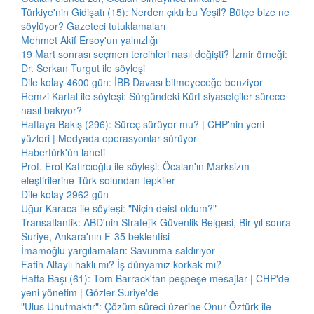
Türkiye'nin Gidişatı (15): Nerden çıktı bu Yeşil? Bütçe bize ne
söylüyor? Gazeteci tutuklamaları
Mehmet Akif Ersoy'un yalnızlığı
19 Mart sonrası seçmen tercihleri nasıl değişti? İzmir örneği:
Dr. Serkan Turgut ile söyleşi
Dile kolay 4600 gün: İBB Davası bitmeyeceğe benziyor
Remzi Kartal ile söyleşi: Sürgündeki Kürt siyasetçiler sürece
nasıl bakıyor?
Haftaya Bakış (296): Süreç sürüyor mu? | CHP'nin yeni
yüzleri | Medyada operasyonlar sürüyor
Habertürk'ün laneti
Prof. Erol Katırcıoğlu ile söyleşi: Öcalan'ın Marksizm
eleştirilerine Türk solundan tepkiler
Dile kolay 2962 gün
Uğur Karaca ile söyleşi: "Niçin deist oldum?"
Transatlantik: ABD'nin Stratejik Güvenlik Belgesi, Bir yıl sonra
Suriye, Ankara'nın F-35 beklentisi
İmamoğlu yargılamaları: Savunma saldırıyor
Fatih Altaylı haklı mı? İş dünyamız korkak mı?
Hafta Başı (61): Tom Barrack'tan peşpeşe mesajlar | CHP'de
yeni yönetim | Gözler Suriye'de
"Ulus Unutmaktır": Çözüm süreci üzerine Onur Öztürk ile