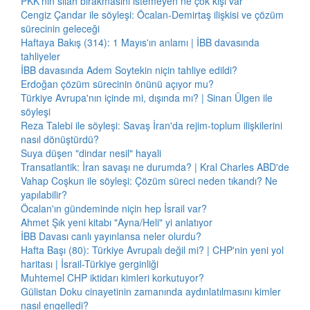
PKK'nın silah bırakmasını istemeyen ne çok kişi var
Cengiz Çandar ile söyleşi: Öcalan-Demirtaş ilişkisi ve çözüm
sürecinin geleceği
Haftaya Bakış (314): 1 Mayıs'ın anlamı | İBB davasında
tahliyeler
İBB davasında Adem Soytekin niçin tahliye edildi?
Erdoğan çözüm sürecinin önünü açıyor mu?
Türkiye Avrupa'nın içinde mi, dışında mı? | Sinan Ülgen ile
söyleşi
Reza Talebi ile söyleşi: Savaş İran'da rejim-toplum ilişkilerini
nasıl dönüştürdü?
Suya düşen "dindar nesil" hayali
Transatlantik: İran savaşı ne durumda? | Kral Charles ABD'de
Vahap Coşkun ile söyleşi: Çözüm süreci neden tıkandı? Ne
yapılabilir?
Öcalan'ın gündeminde niçin hep İsrail var?
Ahmet Şık yeni kitabı "Ayna/Heli" yi anlatıyor
İBB Davası canlı yayınlansa neler olurdu?
Hafta Başı (80): Türkiye Avrupalı değil mi? | CHP'nin yeni yol
haritası | İsrail-Türkiye gerginliği
Muhtemel CHP iktidarı kimleri korkutuyor?
Gülistan Doku cinayetinin zamanında aydınlatılmasını kimler
nasıl engelledi?