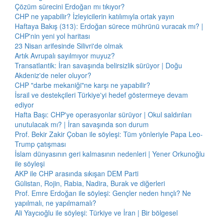
Çözüm sürecini Erdoğan mı tıkıyor?
CHP ne yapabilir? İzleyicilerin katılımıyla ortak yayın
Haftaya Bakış (313): Erdoğan sürece mührünü vuracak mı? |
CHP'nin yeni yol haritası
23 Nisan arifesinde Silivri'de olmak
Artık Avrupalı sayılmıyor muyuz?
Transatlantik: İran savaşında belirsizlik sürüyor | Doğu
Akdeniz'de neler oluyor?
CHP "darbe mekaniği"ne karşı ne yapabilir?
İsrail ve destekçileri Türkiye'yi hedef göstermeye devam
ediyor
Hafta Başı: CHP'ye operasyonlar sürüyor | Okul saldırıları
unutulacak mı? | İran savaşında son durum
Prof. Bekir Zakir Çoban ile söyleşi: Tüm yönleriyle Papa Leo-
Trump çatışması
İslam dünyasının geri kalmasının nedenleri | Yener Orkunoğlu
ile söyleşi
AKP ile CHP arasında sıkışan DEM Parti
Gülistan, Rojin, Rabia, Nadira, Burak ve diğerleri
Prof. Emre Erdoğan ile söyleşi: Gençler neden hınçlı? Ne
yapılmalı, ne yapılmamalı?
Ali Yaycıoğlu ile söyleşi: Türkiye ve İran | Bir bölgesel