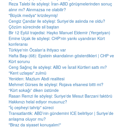
Reza Talebi ile söyleşi: İran-ABD görüşmelerinden sonuç
alınır mı? Alınmazsa ne olabilir?
"Büyük medya" krizdeymiş!
Cengiz Çandar ile söyleşi: Suriye'de aslında ne oldu?
Çözüm sürecinde sil baştan
Bir 12 Eylül trajedisi: Hayko Manuel Eldemir (Yergetyan)
Emine Uçak ile söyleşi: CHP'nin yankı uyandıran Kürt
konferansı
Türkiye'nin Öcalan'a ihtiyacı var
Hafta Başı (68): Epstein skandalının gösterdikleri | CHP ve
Kürt sorunu
Ceng Sağnıç ile söyleşi: ABD ve İsrail Kürtleri sattı mı?
"Kent uzlaşısı" zulmü
Yeniden: Mazlum Abdi realitesi
Mehmet Gürses ile söyleşi: Rojava efsanesi bitti mi?
“Kürt sokağı” diken üstünde
Rasan Remzi ile söyleşi: Suriye'de Mesut Barzani faktörü
Hakkınızı helal ediyor musunuz?
"İç cepheyi tahrip" süreci
Transatlantik: ABD’nin gündemini ICE belirliyor | Suriye’de
anlaşma oluyor mu?
"Biraz da siyaset konuşalım!"