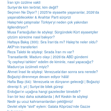
İran için üzülme vakti
Suriye'de kim terörist, kim değil?
Seçmen Ne Diyor? | 2025'te siyasette yaşananlar, 2026'da
yaşanabilecekler & Anahtar Parti sürprizi
Halep'teki çatışmalar Türkiye'yi neden çok yakından
ilgilendiriyor?
Musa Farisoğulları ile söyleşi: Sürgündeki Kürt siyasetçiler
çözüm sürecine nasıl bakıyor?
Haftaya Bakış (300): Sıra İran'da mı? Halep'te neler oldu?
AKP'nin transferleri
Reza Talebi ile söyleşi: Sırada İran mı var?
Transatlantik: Maduro olayı | 2026'da ABD gündemi
"İç cepheyi tahkim" edelim de kiminle, nasıl yapacağız?
Maduro'ya üzülmeli miyiz?
Ahmet İnsel ile söyleşi: Venezuela'dan sonra sıra nerede?
Boğaziçi direnmeye devam ediyor hâlâ!
Hafta Başı (64): Venezuela ve dünyanın geleceği | Boğaziçi
direnişi 5. yıl | Suriye’de bilek güreşi
Erdoğan'ın uçağına hangi gazeteciler binebilir?
İran bir kez daha sokaklarda | Arif Keskin ile söyleşi
Nedir şu ucuz kahramanlardan çektiğimiz!
Devlet eliyle "sivil" eylem: Galata Köprüsü'nde Gazze