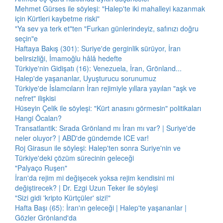
Mehmet Gürses ile söyleşi: "Halep'te iki mahalleyi kazanmak
için Kürtleri kaybetme riski"
"Ya sev ya terk et"ten "Furkan günlerindeyiz, safınızı doğru
seçin"e
Haftaya Bakış (301): Suriye'de gerginlik sürüyor, İran
belirsizliği, İmamoğlu hâlâ hedefte
Türkiye'nin Gidişatı (16): Venezuela, İran, Grönland...
Halep'de yaşananlar, Uyuşturucu sorunumuz
Türkiye'de İslamcıların İran rejimiyle yıllara yayılan "aşk ve
nefret" ilişkisi
Hüseyin Çelik ile söyleşi: "Kürt anasını görmesin" politikaları
Hangi Öcalan?
Transatlantik: Sırada Grönland mı İran mı var? | Suriye'de
neler oluyor? | ABD'de gündemde ICE var!
Roj Girasun ile söyleşi: Halep'ten sonra Suriye'nin ve
Türkiye'deki çözüm sürecinin geleceği
"Palyaço Ruşen"
İran'da rejim mi değişecek yoksa rejim kendisini mi
değiştirecek? | Dr. Ezgi Uzun Teker ile söyleşi
"Sizi gidi 'kripto Kürtçüler' sizi!"
Hafta Başı (65): İran'ın geleceği | Halep'te yaşananlar |
Gözler Grönland'da