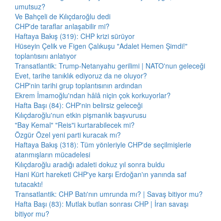
umutsuz?
Ve Bahçeli de Kılıçdaroğlu dedi
CHP'de taraflar anlaşabilir mi?
Haftaya Bakış (319): CHP krizi sürüyor
Hüseyin Çelik ve Figen Çalıkuşu "Adalet Hemen Şimdi!"
toplantısını anlatıyor
Transatlantik: Trump-Netanyahu gerilimi | NATO'nun geleceği
Evet, tarihe tanıklık ediyoruz da ne oluyor?
CHP'nin tarihi grup toplantısının ardından
Ekrem İmamoğlu'ndan hâlâ niçin çok korkuyorlar?
Hafta Başı (84): CHP'nin belirsiz geleceği
Kılıçdaroğlu'nun etkin pişmanlık başvurusu
"Bay Kemal" "Reis"i kurtarabilecek mi?
Özgür Özel yeni parti kuracak mı?
Haftaya Bakış (318): Tüm yönleriyle CHP'de seçilmişlerle
atanmışların mücadelesi
Kılıçdaroğlu aradığı adaleti dokuz yıl sonra buldu
Hani Kürt hareketi CHP'ye karşı Erdoğan'ın yanında saf
tutacaktı!
Transatlantik: CHP Batı'nın umrunda mı? | Savaş bitiyor mu?
Hafta Başı (83): Mutlak butlan sonrası CHP | İran savaşı
bitiyor mu?