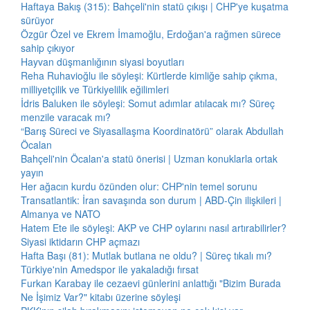
Haftaya Bakış (315): Bahçeli'nin statü çıkışı | CHP'ye kuşatma
sürüyor
Özgür Özel ve Ekrem İmamoğlu, Erdoğan'a rağmen sürece
sahip çıkıyor
Hayvan düşmanlığının siyasi boyutları
Reha Ruhavioğlu ile söyleşi: Kürtlerde kimliğe sahip çıkma,
milliyetçilik ve Türkiyelilik eğilimleri
İdris Baluken ile söyleşi: Somut adımlar atılacak mı? Süreç
menzile varacak mı?
“Barış Süreci ve Siyasallaşma Koordinatörü” olarak Abdullah
Öcalan
Bahçeli'nin Öcalan'a statü önerisi | Uzman konuklarla ortak
yayın
Her ağacın kurdu özünden olur: CHP'nin temel sorunu
Transatlantik: İran savaşında son durum | ABD-Çin ilişkileri |
Almanya ve NATO
Hatem Ete ile söyleşi: AKP ve CHP oylarını nasıl artırabilirler?
Siyasi iktidarın CHP açmazı
Hafta Başı (81): Mutlak butlana ne oldu? | Süreç tıkalı mı?
Türkiye'nin Amedspor ile yakaladığı fırsat
Furkan Karabay ile cezaevi günlerini anlattığı "Bizim Burada
Ne İşimiz Var?" kitabı üzerine söyleşi