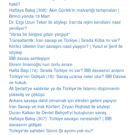
haklı?
Haftaya Bakış (308): Akın Gürlek'in malvarlığı tartışmaları |
Birinci yılında 19 Mart
Dr. Ezgi Uzun Teker ile söyleşi: İran'da rejim kendisini nasıl
yeniliyor?
"Varsa bir belgesi gitsin yargıya"
Transatlantik: İran savaşı ve Türkiye | Sırada Küba mı var?
Körfez ülkeleri İran savaşını nasıl yaşıyor? | Yusuf el Şerif ile
söyleşi
İBB davası sertleşiyor
Ekrem İmamoğlu'nun zorlu sınavı
Hafta Başı (74): Sırada Türkiye mi var? İBB davasının anlamı
Türkiye'nin Gidişatı (18): Savaş uzarsa neler olur? İBB Davası
ve hukuk
Ali Şeriati'ye saldırılar ya da Türkiye'de İslamcı düşüncenin
yükseliş ve çöküşü
Ankara savaşa dahil olmamak için elinden geleni yapıyor
İran Savaşı ve Irak Kürtleri: Zıryan Rojhılati ile söyleşi
Duran Kalkan ile Devlet Bahçeli'yi buluşturan savaş
Haftaya Bakış (307): Türkiye savaşın neresinde? | İBB
davasının gidişatı
Türkiye'de sahiden Sünni-Şii ayrımı yok mu?