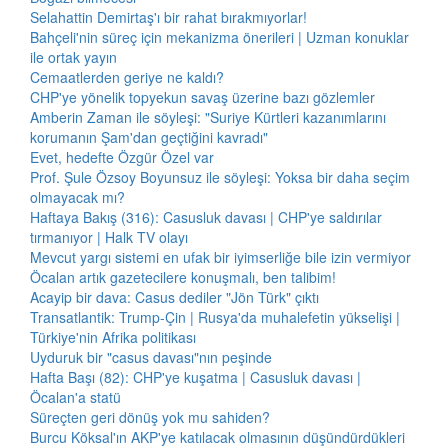
Selahattin Demirtaş'ı bir rahat bırakmıyorlar!
Bahçeli'nin süreç için mekanizma önerileri | Uzman konuklar
ile ortak yayın
Cemaatlerden geriye ne kaldı?
CHP'ye yönelik topyekun savaş üzerine bazı gözlemler
Amberin Zaman ile söyleşi: "Suriye Kürtleri kazanımlarını
korumanın Şam'dan geçtiğini kavradı"
Evet, hedefte Özgür Özel var
Prof. Şule Özsoy Boyunsuz ile söyleşi: Yoksa bir daha seçim
olmayacak mı?
Haftaya Bakış (316): Casusluk davası | CHP'ye saldırılar
tırmanıyor | Halk TV olayı
Mevcut yargı sistemi en ufak bir iyimserliğe bile izin vermiyor
Öcalan artık gazetecilere konuşmalı, ben talibim!
Acayip bir dava: Casus dediler "Jön Türk" çıktı
Transatlantik: Trump-Çin | Rusya'da muhalefetin yükselişi |
Türkiye'nin Afrika politikası
Uyduruk bir "casus davası"nın peşinde
Hafta Başı (82): CHP'ye kuşatma | Casusluk davası |
Öcalan'a statü
Süreçten geri dönüş yok mu sahiden?
Burcu Köksal'ın AKP'ye katılacak olmasının düşündürdükleri