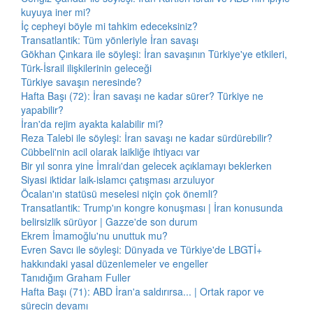
kuyuya iner mi?
İç cepheyi böyle mi tahkim edeceksiniz?
Transatlantik: Tüm yönleriyle İran savaşı
Gökhan Çınkara ile söyleşi: İran savaşının Türkiye'ye etkileri,
Türk-İsrail ilişkilerinin geleceği
Türkiye savaşın neresinde?
Hafta Başı (72): İran savaşı ne kadar sürer? Türkiye ne
yapabilir?
İran'da rejim ayakta kalabilir mi?
Reza Talebi ile söyleşi: İran savaşı ne kadar sürdürebilir?
Cübbeli'nin acil olarak laikliğe ihtiyacı var
Bir yıl sonra yine İmralı'dan gelecek açıklamayı beklerken
Siyasi iktidar laik-islamcı çatışması arzuluyor
Öcalan'ın statüsü meselesi niçin çok önemli?
Transatlantik: Trump'ın kongre konuşması | İran konusunda
belirsizlik sürüyor | Gazze'de son durum
Ekrem İmamoğlu'nu unuttuk mu?
Evren Savcı ile söyleşi: Dünyada ve Türkiye'de LBGTİ+
hakkındaki yasal düzenlemeler ve engeller
Tanıdığım Graham Fuller
Hafta Başı (71): ABD İran'a saldırırsa... | Ortak rapor ve
sürecin devamı