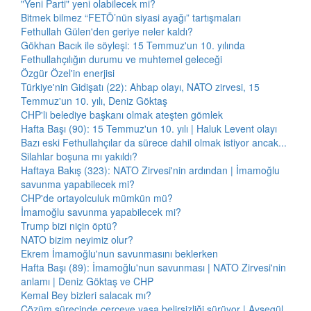
"Yeni Parti" yeni olabilecek mi?
Bitmek bilmez “FETÖ’nün siyasi ayağı” tartışmaları
Fethullah Gülen'den geriye neler kaldı?
Gökhan Bacık ile söyleşi: 15 Temmuz'un 10. yılında
Fethullahçılığın durumu ve muhtemel geleceği
Özgür Özel'in enerjisi
Türkiye'nin Gidişatı (22): Ahbap olayı, NATO zirvesi, 15
Temmuz'un 10. yılı, Deniz Göktaş
CHP'li belediye başkanı olmak ateşten gömlek
Hafta Başı (90): 15 Temmuz'un 10. yılı | Haluk Levent olayı
Bazı eski Fethullahçılar da sürece dahil olmak istiyor ancak...
Silahlar boşuna mı yakıldı?
Haftaya Bakış (323): NATO Zirvesi'nin ardından | İmamoğlu
savunma yapabilecek mi?
CHP'de ortayolculuk mümkün mü?
İmamoğlu savunma yapabilecek mi?
Trump bizi niçin öptü?
NATO bizim neyimiz olur?
Ekrem İmamoğlu'nun savunmasını beklerken
Hafta Başı (89): İmamoğlu'nun savunması | NATO Zirvesi'nin
anlamı | Deniz Göktaş ve CHP
Kemal Bey bizleri salacak mı?
Çözüm sürecinde çerçeve yasa belirsizliği sürüyor | Ayşegül