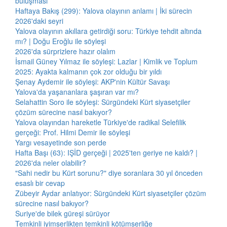
buluşması
Haftaya Bakış (299): Yalova olayının anlamı | İki sürecin
2026'daki seyri
Yalova olayının akıllara getirdiği soru: Türkiye tehdit altında
mı? | Doğu Eroğlu ile söyleşi
2026'da sürprizlere hazır olalım
İsmail Güney Yılmaz ile söyleşi: Lazlar | Kimlik ve Toplum
2025: Ayakta kalmanın çok zor olduğu bir yıldı
Şenay Aydemir ile söyleşi: AKP'nin Kültür Savaşı
Yalova'da yaşananlara şaşıran var mı?
Selahattin Soro ile söyleşi: Sürgündeki Kürt siyasetçiler
çözüm sürecine nasıl bakıyor?
Yalova olayından hareketle Türkiye'de radikal Selefilik
gerçeği: Prof. Hilmi Demir ile söyleşi
Yargı vesayetinde son perde
Hafta Başı (63): IŞİD gerçeği | 2025'ten geriye ne kaldı? |
2026'da neler olabilir?
"Sahi nedir bu Kürt sorunu?" diye soranlara 30 yıl önceden
esaslı bir cevap
Zübeyir Aydar anlatıyor: Sürgündeki Kürt siyasetçiler çözüm
sürecine nasıl bakıyor?
Suriye'de bilek güreşi sürüyor
Temkinli iyimserlikten temkinli kötümserliğe