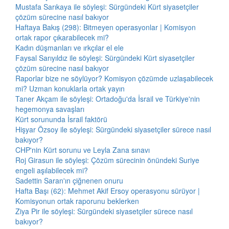
Mustafa Sarıkaya ile söyleşi: Sürgündeki Kürt siyasetçiler
çözüm sürecine nasıl bakıyor
Haftaya Bakış (298): Bitmeyen operasyonlar | Komisyon
ortak rapor çıkarabilecek mi?
Kadın düşmanları ve ırkçılar el ele
Faysal Sarıyıldız ile söyleşi: Sürgündeki Kürt siyasetçiler
çözüm sürecine nasıl bakıyor
Raporlar bize ne söylüyor? Komisyon çözümde uzlaşabilecek
mi? Uzman konuklarla ortak yayın
Taner Akçam ile söyleşi: Ortadoğu'da İsrail ve Türkiye'nin
hegemonya savaşları
Kürt sorununda İsrail faktörü
Hişyar Özsoy ile söyleşi: Sürgündeki siyasetçiler sürece nasıl
bakıyor?
CHP'nin Kürt sorunu ve Leyla Zana sınavı
Roj Girasun ile söyleşi: Çözüm sürecinin önündeki Suriye
engeli aşılabilecek mi?
Sadettin Saran'ın çiğnenen onuru
Hafta Başı (62): Mehmet Akif Ersoy operasyonu sürüyor |
Komisyonun ortak raporunu beklerken
Ziya Pir ile söyleşi: Sürgündeki siyasetçiler sürece nasıl
bakıyor?