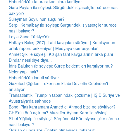
Habertürk'ün faturası kadınlara kesiliyor
Garo Paylan ile söyleşi: Sürgündeki siyasetçiler sürece nasıl
bakıyor?
Süleyman Soylu'nun suçu ne?
Serpil Kemalbay ile söyleşi: Sürgündeki siyasetçiler sürece
nasıl bakıyor?
Leyla Zana Türkiye'dir
Haftaya Bakış (297): Taht kavgaları sürüyor | Komisyonun
ortak raporu bekleniyor | Medyaya operasyonlar
Ahmet Şık ile söyleşi: Kızışan taht kavgalarının arka planı
Dindar nesil diye diye...
İdris Baluken ile söyleşi: Süreç beklentileri karşılıyor mu?
Neler yapılmalı?
Habertürk'ün laneti sürüyor
Gazeteci Çiğdem Toker son kitabı Devletin Cebinden'i
anlatıyor
Transatlantik: Trump'ın tabanındaki çözülme | IŞİD Suriye ve
Avustralya'da sahnede
Bondi Plajı kahramanı Ahmed el Ahmed bize ne söylüyor?
CHP'nin önü açık mı? Muzaffer Ayhan Kara ile söyleşi
Sibel Yiğitalp ile söyleşi: Sürgündeki Kürt siyasetçiler sürece
nasıl bakıyor?
Öcalan olunca zor, Öcalan olmayınca imkansız