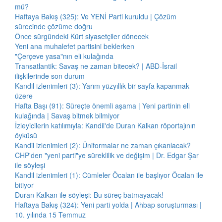
mü?
Haftaya Bakış (325): Ve YENİ Parti kuruldu | Çözüm
sürecinde çözüme doğru
Önce sürgündeki Kürt siyasetçiler dönecek
Yeni ana muhalefet partisini beklerken
"Çerçeve yasa"nın eli kulağında
Transatlantik: Savaş ne zaman bitecek? | ABD-İsrail
ilişkilerinde son durum
Kandil izlenimleri (3): Yarım yüzyıllık bir sayfa kapanmak
üzere
Hafta Başı (91): Süreçte önemli aşama | Yeni partinin eli
kulağında | Savaş bitmek bilmiyor
İzleyicilerin katılımıyla: Kandil'de Duran Kalkan röportajının
öyküsü
Kandil izlenimleri (2): Üniformalar ne zaman çıkarılacak?
CHP'den "yeni parti"ye süreklilik ve değişim | Dr. Edgar Şar
ile söyleşi
Kandil izlenimleri (1): Cümleler Öcalan ile başlıyor Öcalan ile
bitiyor
Duran Kalkan ile söyleşi: Bu süreç batmayacak!
Haftaya Bakış (324): Yeni parti yolda | Ahbap soruşturması |
10. yılında 15 Temmuz