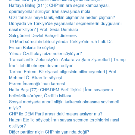
Haftaya Bakış (311): CHP'nin ara seçim kampanyası,
operasyonlar sürüyor, İran savaşında mola
Gizli tanıklar neye tanık, etkin pişmanlar neden pişman?
Dünyada ve Türkiye'de yaşananlar seçmenlerin duygularını
nasıl etkiliyor? | Prof. Seda Demiralp
Salı günleri Devlet Bahçeli dinlemek
19 Mart sürecinin birinci yılında Türkiye'nin ruh hali: Dr.
Erman Bakırcı ile söyleşi
Yılmaz Özdil olayı bize neler söylüyor?
Transatlantik: Zelensky'nin Ankara ve Şam ziyaretleri | Trump
İran'ı tehdit etmeye devam ediyor
Tarhan Erdem: Bir siyaset bilgesinin bilinmeyenleri | Prof.
Mehmet Ö. Alkan ile söyleşi
Ekrem İmamoğlu'nun karnesi
Hafta Başı (77): CHP-DEM Parti ilişkisi | İran savaşında
belirsizlik sürüyor, Özdil'in istifası
Sosyal medyada anonimliğin kalkacak olmasına sevinmeli
miyiz?
CHP ile DEM Parti arasındaki makas açılıyor mu?
Hatem Ete ile söyleşi: İran savaşı seçmen tercihlerini nasıl
etkiliyor?
Diğer partiler niçin CHP'nin yanında değil?