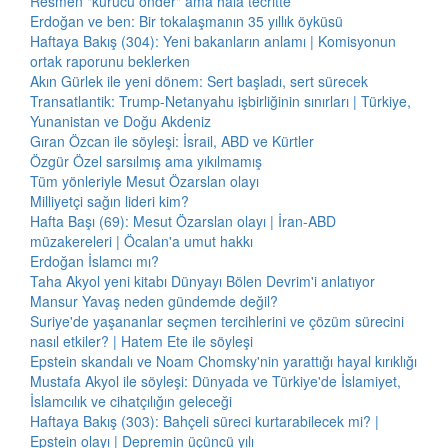
Resmen "kurucu önder" ama hâlâ tecritte
Erdoğan ve ben: Bir tokalaşmanın 35 yıllık öyküsü
Haftaya Bakış (304): Yeni bakanların anlamı | Komisyonun
ortak raporunu beklerken
Akın Gürlek ile yeni dönem: Sert başladı, sert sürecek
Transatlantik: Trump-Netanyahu işbirliğinin sınırları | Türkiye,
Yunanistan ve Doğu Akdeniz
Gıran Özcan ile söyleşi: İsrail, ABD ve Kürtler
Özgür Özel sarsılmış ama yıkılmamış
Tüm yönleriyle Mesut Özarslan olayı
Milliyetçi sağın lideri kim?
Hafta Başı (69): Mesut Özarslan olayı | İran-ABD
müzakereleri | Öcalan'a umut hakkı
Erdoğan İslamcı mı?
Taha Akyol yeni kitabı Dünyayı Bölen Devrim'i anlatıyor
Mansur Yavaş neden gündemde değil?
Suriye'de yaşananlar seçmen tercihlerini ve çözüm sürecini
nasıl etkiler? | Hatem Ete ile söyleşi
Epstein skandalı ve Noam Chomsky'nin yarattığı hayal kırıklığı
Mustafa Akyol ile söyleşi: Dünyada ve Türkiye'de İslamiyet,
İslamcılık ve cihatçılığın geleceği
Haftaya Bakış (303): Bahçeli süreci kurtarabilecek mi? |
Epstein olayı | Depremin üçüncü yılı