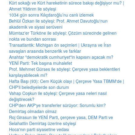
Kürt sokağı ve Kürt hareketinin sürece bakışı değişiyor mu? |
Ahmet Yıldırım ile söyleşi
1034 gün sonra Kılıçdaroğlu’nu canlı izlemek
Behlül Özkan ile söyleşi: Prof. Ahmet Davutoğlu'nun
akademik ve siyasi serüveni
Mümtaz'er Türköne ile söyleşi: Çözüm sürecinde gelinen
nokta ve bundan sonrası
Transatlantik: Michigan ön seçimleri | Ukrayna ve İran
savaşları arasında benzerlik ve farklar
Anahtar "demokratik cumhuriyet"in kapısını açacak mı?
YENİ Parti: Tek başına muhalefet
Prof. Mehmet Gürses ile söyleşi: Çerçeve yasa beklentileri
karşılayabilecek mi?
Hafta Başı (93): Cem Küçük olayı | Çerçeve Yasa TBMM'de |
CHP'li belediyelerde son durum
Vahap Coşkun ile söyleşi: Çerçeve yasa neleri nasıl
değiştirecek?
CHP'den AKP'ye transferler sürüyor: Sorumlu kim?
Demirtaş olmadan olmaz
Roj Girasun ile YENİ Parti, çerçeve yasa, DEM Parti ve
Selahattin Demirtaş üzerine söyleşi
Hoca'nın parti siyasetine vedası