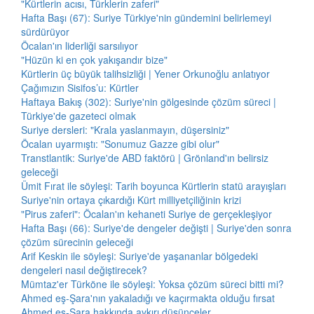
"Kürtlerin acısı, Türklerin zaferi"
Hafta Başı (67): Suriye Türkiye'nin gündemini belirlemeyi
sürdürüyor
Öcalan'ın liderliği sarsılıyor
"Hüzün ki en çok yakışandır bize"
Kürtlerin üç büyük talihsizliği | Yener Orkunoğlu anlatıyor
Çağımızın Sisifos’u: Kürtler
Haftaya Bakış (302): Suriye'nin gölgesinde çözüm süreci |
Türkiye'de gazeteci olmak
Suriye dersleri: "Krala yaslanmayın, düşersiniz"
Öcalan uyarmıştı: "Sonumuz Gazze gibi olur"
Transtlantik: Suriye'de ABD faktörü | Grönland'ın belirsiz
geleceği
Ümit Fırat ile söyleşi: Tarih boyunca Kürtlerin statü arayışları
Suriye'nin ortaya çıkardığı Kürt milliyetçiliğinin krizi
"Pirus zaferi": Öcalan'ın kehaneti Suriye de gerçekleşiyor
Hafta Başı (66): Suriye'de dengeler değişti | Suriye'den sonra
çözüm sürecinin geleceği
Arif Keskin ile söyleşi: Suriye'de yaşananlar bölgedeki
dengeleri nasıl değiştirecek?
Mümtaz'er Türköne ile söyleşi: Yoksa çözüm süreci bitti mi?
Ahmed eş-Şara'nın yakaladığı ve kaçırmakta olduğu fırsat
Ahmed eş-Şara hakkında aykırı düşünceler