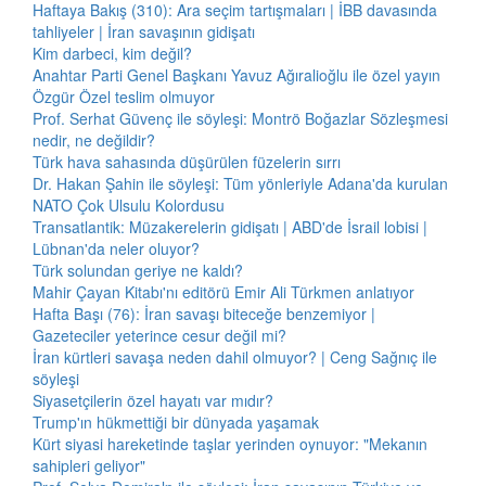
Haftaya Bakış (310): Ara seçim tartışmaları | İBB davasında
tahliyeler | İran savaşının gidişatı
Kim darbeci, kim değil?
Anahtar Parti Genel Başkanı Yavuz Ağıralioğlu ile özel yayın
Özgür Özel teslim olmuyor
Prof. Serhat Güvenç ile söyleşi: Montrö Boğazlar Sözleşmesi
nedir, ne değildir?
Türk hava sahasında düşürülen füzelerin sırrı
Dr. Hakan Şahin ile söyleşi: Tüm yönleriyle Adana'da kurulan
NATO Çok Ulsulu Kolordusu
Transatlantik: Müzakerelerin gidişatı | ABD'de İsrail lobisi |
Lübnan'da neler oluyor?
Türk solundan geriye ne kaldı?
Mahir Çayan Kitabı'nı editörü Emir Ali Türkmen anlatıyor
Hafta Başı (76): İran savaşı biteceğe benzemiyor |
Gazeteciler yeterince cesur değil mi?
İran kürtleri savaşa neden dahil olmuyor? | Ceng Sağnıç ile
söyleşi
Siyasetçilerin özel hayatı var mıdır?
Trump'ın hükmettiği bir dünyada yaşamak
Kürt siyasi hareketinde taşlar yerinden oynuyor: "Mekanın
sahipleri geliyor"