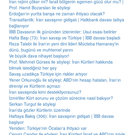
İran rejimi çöker mi? İsrail bölgenin egemen gücü olur mu? |
Prof. Hamit Bozarslan ile söyleşi
Erdoğan'ın yurtta barışa ne zaman ihtiyacı olacak?
Transatlantik: İran savaşının gidişatı | Halkbank davası tatlıya
bağlanıyor
İBB Davasının ilk gününden izlenimler: Usul esası belirler
Hafta Başı (73): İran savaşı ve Türkiye | İBB davası başladı
Reza Talebi ile İran'ın yeni dini lideri Mücteba Hamaney'in
dünü, bugünü ve muhtemel yarını
Ve büyük dava nihayet başlıyor!
Prof. Mehmet Gürses ile söyleşi: İran Kürtleri hakkında
bilmek istediğiniz her şey
Savaş uzadıkça Türkiye için riskler artıyor
Yener Orkunoğlu ile söyleşi: ABD'nin hesap hataları, İran'ın
direnişi ve Kürtlerin açmazı
İran savaşında kimi destekliyorsunuz?
İzmirliler Kürt sorunu ve çözüm sürecine nasıl bakıyor?
Serkan Turgut ile söyleşi
İran'da gözler Kürtlerin üzerinde
Haftaya Bakış (306): İran savaşının gidişatı | İBB davası
başlıyor
Yeniden: Türkiye'nin Öcalan'a ihtiyacı var
Cengiz Çandar ile söyleşi: İran Kürtleri İsrail ve ABD'nin ipiyle