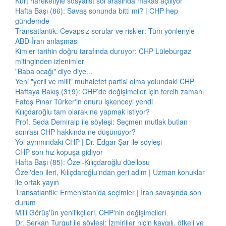
Kürt hareketiyle sosyalist sol arasında makas açılıyor
Hafta Başı (86): Savaş sonunda bitti mi? | CHP hep
gündemde
Transatlantik: Cevapsız sorular ve riskler: Tüm yönleriyle
ABD-İran anlaşması
Kimler tarihin doğru tarafında duruyor: CHP Lüleburgaz
mitinginden izlenimler
"Baba ocağı" diye diye...
Yeni "yerli ve milli" muhalefet partisi olma yolundaki CHP
Haftaya Bakış (319): CHP’de değişimciler için tercih zamanı
Fatoş Pınar Türker'in onuru işkenceyi yendi
Kılıçdaroğlu tam olarak ne yapmak istiyor?
Prof. Seda Demiralp ile söyleşi: Seçmen mutlak butlan
sonrası CHP hakkında ne düşünüyor?
Yol ayrımındaki CHP | Dr. Edgar Şar ile söyleşi
CHP son hız kopuşa gidiyor
Hafta Başı (85): Özel-Kılıçdaroğlu düellosu
Özel'den ileri, Kılıçdaroğlu'ndan geri adım | Uzman konuklar
ile ortak yayın
Transatlantik: Ermenistan'da seçimler | İran savaşında son
durum
Milli Görüş'ün yenilikçileri, CHP'nin değişimcileri
Dr. Serkan Turgut ile söyleşi: İzmirliler niçin kaygılı, öfkeli ve