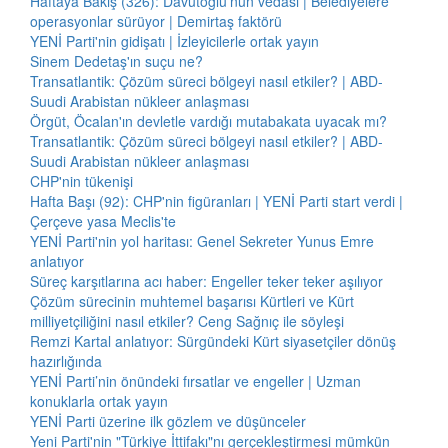
Haftaya Bakış (326): Davutoğlu'nun vedası | Belediyelere
operasyonlar sürüyor | Demirtaş faktörü
YENİ Parti'nin gidişatı | İzleyicilerle ortak yayın
Sinem Dedetaş'ın suçu ne?
Transatlantik: Çözüm süreci bölgeyi nasıl etkiler? | ABD-
Suudi Arabistan nükleer anlaşması
Örgüt, Öcalan'ın devletle vardığı mutabakata uyacak mı?
Transatlantik: Çözüm süreci bölgeyi nasıl etkiler? | ABD-
Suudi Arabistan nükleer anlaşması
CHP'nin tükenişi
Hafta Başı (92): CHP'nin figüranları | YENİ Parti start verdi |
Çerçeve yasa Meclis'te
YENİ Parti'nin yol haritası: Genel Sekreter Yunus Emre
anlatıyor
Süreç karşıtlarına acı haber: Engeller teker teker aşılıyor
Çözüm sürecinin muhtemel başarısı Kürtleri ve Kürt
milliyetçiliğini nasıl etkiler? Ceng Sağnıç ile söyleşi
Remzi Kartal anlatıyor: Sürgündeki Kürt siyasetçiler dönüş
hazırlığında
YENİ Parti’nin önündeki fırsatlar ve engeller | Uzman
konuklarla ortak yayın
YENİ Parti üzerine ilk gözlem ve düşünceler
Yeni Parti'nin "Türkiye İttifakı"nı gerçekleştirmesi mümkün