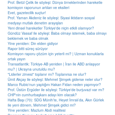
Prof. Betül Çelik ile söyleşi: Dünya örneklerinden hareketle
komisyon raporunun artıları ve eksileri
Evet, gazetecilik suçtur!
Prof. Yaman Akdeniz ile söyleşi: Siyasi iktidarın sosyal
medyayı mutlak denetim arayışları
Yeni dinsel hareketler Türkiye'de niçin etkili olamıyor?
Gündüz Vassaf ile söyleşi: Baba olmayı istemek, baba olmayı
beklemek ve baba olmak
Yine yeniden: Din elden gidiyor
Rapor bitti süreç sürüyor
Komisyon raporu çözüm için yeterli mi? | Uzman konuklarla
ortak yayın
Transatlantik: Türkiye-AB yeniden | İran ile ABD anlaşıyor
mu? | Ukrayna unutuldu mu?
"Liderler zirvesi" toplanır mı? Toplanırsa ne olur?
Ümit Akçay ile söyleşi: Mehmet Şimşek giderse neler olur?
Marco Rubio'nun yaptığını Hakan Fidan neden yapmıyor?
Prof. Üstün Ergüder ile söyleşi: Türkiye'de burjuvazi var mı?
CHP'nin cumhurbaşkanı adayı kim olacak?
Hafta Başı (70): SDG Münih’te, Heyet İmralı’da, Akın Gürlek
ile yeni dönem, Mehmet Şimşek gidici mi?
Yine yeniden: Mazlum Abdi realitesi