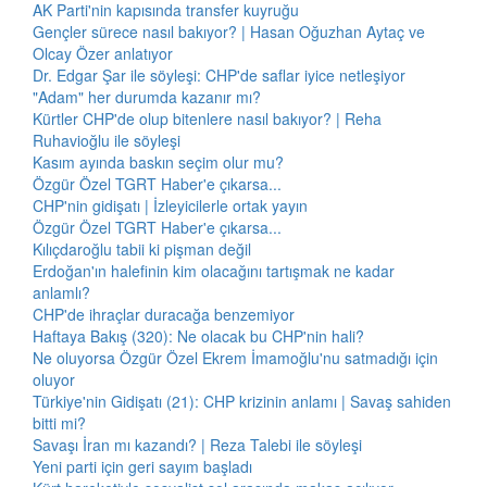
AK Parti'nin kapısında transfer kuyruğu
Gençler sürece nasıl bakıyor? | Hasan Oğuzhan Aytaç ve
Olcay Özer anlatıyor
Dr. Edgar Şar ile söyleşi: CHP'de saflar iyice netleşiyor
"Adam" her durumda kazanır mı?
Kürtler CHP'de olup bitenlere nasıl bakıyor? | Reha
Ruhavioğlu ile söyleşi
Kasım ayında baskın seçim olur mu?
Özgür Özel TGRT Haber'e çıkarsa...
CHP'nin gidişatı | İzleyicilerle ortak yayın
Özgür Özel TGRT Haber'e çıkarsa...
Kılıçdaroğlu tabii ki pişman değil
Erdoğan'ın halefinin kim olacağını tartışmak ne kadar
anlamlı?
CHP'de ihraçlar duracağa benzemiyor
Haftaya Bakış (320): Ne olacak bu CHP'nin hali?
Ne oluyorsa Özgür Özel Ekrem İmamoğlu'nu satmadığı için
oluyor
Türkiye'nin Gidişatı (21): CHP krizinin anlamı | Savaş sahiden
bitti mi?
Savaşı İran mı kazandı? | Reza Talebi ile söyleşi
Yeni parti için geri sayım başladı