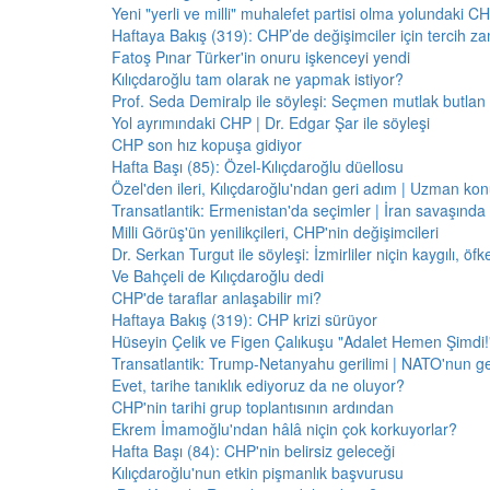
Yeni "yerli ve milli" muhalefet partisi olma yolundaki C
Haftaya Bakış (319): CHP’de değişimciler için tercih z
Fatoş Pınar Türker'in onuru işkenceyi yendi
Kılıçdaroğlu tam olarak ne yapmak istiyor?
Prof. Seda Demiralp ile söyleşi: Seçmen mutlak butla
Yol ayrımındaki CHP | Dr. Edgar Şar ile söyleşi
CHP son hız kopuşa gidiyor
Hafta Başı (85): Özel-Kılıçdaroğlu düellosu
Özel'den ileri, Kılıçdaroğlu'ndan geri adım | Uzman konu
Transatlantik: Ermenistan'da seçimler | İran savaşınd
Milli Görüş'ün yenilikçileri, CHP'nin değişimcileri
Dr. Serkan Turgut ile söyleşi: İzmirliler niçin kaygılı, ö
Ve Bahçeli de Kılıçdaroğlu dedi
CHP'de taraflar anlaşabilir mi?
Haftaya Bakış (319): CHP krizi sürüyor
Hüseyin Çelik ve Figen Çalıkuşu "Adalet Hemen Şimdi!" 
Transatlantik: Trump-Netanyahu gerilimi | NATO'nun g
Evet, tarihe tanıklık ediyoruz da ne oluyor?
CHP'nin tarihi grup toplantısının ardından
Ekrem İmamoğlu'ndan hâlâ niçin çok korkuyorlar?
Hafta Başı (84): CHP'nin belirsiz geleceği
Kılıçdaroğlu'nun etkin pişmanlık başvurusu