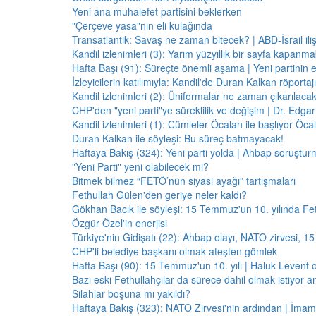
Yeni ana muhalefet partisini beklerken
"Çerçeve yasa"nın eli kulağında
Transatlantik: Savaş ne zaman bitecek? | ABD-İsrail il
Kandil izlenimleri (3): Yarım yüzyıllık bir sayfa kapanm
Hafta Başı (91): Süreçte önemli aşama | Yeni partinin e
İzleyicilerin katılımıyla: Kandil'de Duran Kalkan röporta
Kandil izlenimleri (2): Üniformalar ne zaman çıkarılaca
CHP'den "yeni parti"ye süreklilik ve değişim | Dr. Edgar 
Kandil izlenimleri (1): Cümleler Öcalan ile başlıyor Öcala
Duran Kalkan ile söyleşi: Bu süreç batmayacak!
Haftaya Bakış (324): Yeni parti yolda | Ahbap soruştur
"Yeni Parti" yeni olabilecek mi?
Bitmek bilmez “FETÖ’nün siyasi ayağı” tartışmaları
Fethullah Gülen'den geriye neler kaldı?
Gökhan Bacık ile söyleşi: 15 Temmuz'un 10. yılında Fe
Özgür Özel'in enerjisi
Türkiye'nin Gidişatı (22): Ahbap olayı, NATO zirvesi, 1
CHP'li belediye başkanı olmak ateşten gömlek
Hafta Başı (90): 15 Temmuz'un 10. yılı | Haluk Levent o
Bazı eski Fethullahçılar da sürece dahil olmak istiyor a
Silahlar boşuna mı yakıldı?
Haftaya Bakış (323): NATO Zirvesi'nin ardından | İm