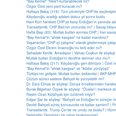
"Bay Kemal" "Reis"i kurtarabilecek mi?
Özgür Özel yeni parti kuracak mı?
Haftaya Bakış (318): Tüm yönleriyle CHP'de seçilmişle
Kılıçdaroğlu aradığı adaleti dokuz yıl sonra buldu
Hani Kürt hareketi CHP'ye karşı Erdoğan'ın yanında saf
Transatlantik: CHP Batı'nın umrunda mı? | Savaş bitiy
Hafta Başı (83): Mutlak butlan sonrası CHP | İran savaş
"Bay Kemal"in "ahlak kavgası" ne kadar inandırıcı?
Yaşananları "CHP içi çatışma" olarak göstermeye çalış
Özgür Özel Ekrem İmamoğlu'nu terk eder mi?
Sahadaki Kimlik: Amedspor | Vahap Coşkun ile söyleşi
Mutlak butlan Erdoğan'ın derdine derman olur mu?
Haftaya Bakış (317): Kılıçdaroğlu geri dönüyor | Özel 
"Bay Kemal"in "ahlak kavgası" ve "iktidar yürüyüşü"
Türkiye'nin gidişatı: Mutlak butlan beklentisi | AKP-MHP
Çözüm süreci sadece Bahçeli ile yürüyebilir mi?
Dr. Esra Elmas ile söyleşi: Dünya örneklerinden hareke
Burak Bilgehan Özpek ile söyleşi: "Öcalan’ı merkeze ala
Rasim Ozan Kütahyalı için üzülmeli miyiz?
Edgar Şar ile söyleşi: "Bahçeli ve Erdoğan'ın süreçte risk
Devlet Bahçeli süreç konusunda ne kadar samimi? | Pr
Transatlantik: Trump Çin'de ne umdu ne buldu? | Hür
Selahattin Demirtaş'ı bir rahat bırakmıyorlar!