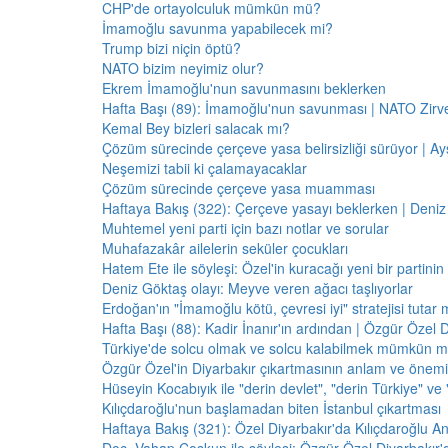
CHP'de ortayolculuk mümkün mü?
İmamoğlu savunma yapabilecek mi?
Trump bizi niçin öptü?
NATO bizim neyimiz olur?
Ekrem İmamoğlu'nun savunmasını beklerken
Hafta Başı (89): İmamoğlu'nun savunması | NATO Zirve
Kemal Bey bizleri salacak mı?
Çözüm sürecinde çerçeve yasa belirsizliği sürüyor | Ayş
Neşemizi tabii ki çalamayacaklar
Çözüm sürecinde çerçeve yasa muamması
Haftaya Bakış (322): Çerçeve yasayı beklerken | Deniz
Muhtemel yeni parti için bazı notlar ve sorular
Muhafazakâr ailelerin seküler çocukları
Hatem Ete ile söyleşi: Özel'in kuracağı yeni bir partini
Deniz Göktaş olayı: Meyve veren ağacı taşlıyorlar
Erdoğan'ın "İmamoğlu kötü, çevresi iyi" stratejisi tutar 
Hafta Başı (88): Kadir İnanır'ın ardından | Özgür Özel 
Türkiye'de solcu olmak ve solcu kalabilmek mümkün 
Özgür Özel'in Diyarbakır çıkartmasının anlam ve önemi
Hüseyin Kocabıyık ile "derin devlet", "derin Türkiye" ve 
Kılıçdaroğlu'nun başlamadan biten İstanbul çıkartması
Haftaya Bakış (321): Özel Diyarbakır'da Kılıçdaroğlu A