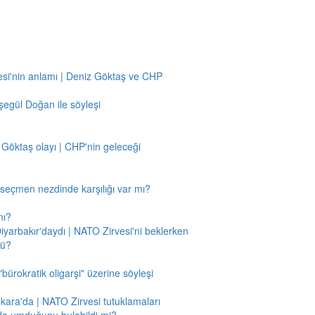
si'nin anlamı | Deniz Göktaş ve CHP
egül Doğan ile söyleşi
 Göktaş olayı | CHP'nin geleceği
n seçmen nezdinde karşılığı var mı?
mı?
Diyarbakır'daydı | NATO Zirvesi'ni beklerken
mü?
"bürokratik oligarşi" üzerine söyleşi
nkara'da | NATO Zirvesi tutuklamaları