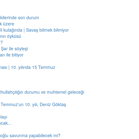
işkilerinde son durum
ak üzere
li kulağında | Savaş bitmek bilmiyor
jının öyküsü
k?
Şar ile söyleşi
n ile bitiyor
ması | 10. yılında 15 Temmuz
thullahçılığın durumu ve muhtemel geleceği
5 Temmuz'un 10. yılı, Deniz Göktaş
layı
ncak...
amoğlu savunma yapabilecek mi?