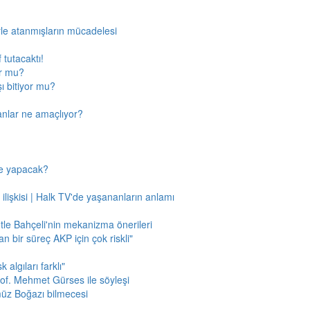
rle atanmışların mücadelesi
 tutacaktı!
or mu?
ı bitiyor mu?
anlar ne amaçlıyor?
ne yapacak?
 ilişkisi | Halk TV'de yaşananların anlamı
tle Bahçeli'nin mekanizma önerileri
n bir süreç AKP için çok riskli"
 algıları farklı"
of. Mehmet Gürses ile söyleşi
müz Boğazı bilmecesi