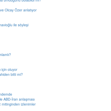
'da umduğunu bulabildi mi?
ve Olcay Özer anlatıyor
avioğlu ile söyleşi
nlamlı?
için oluyor
ahiden bitti mi?
gündemde
iyle ABD-İran anlaşması
z mitinginden izlenimler