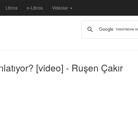
Libros
e-Libros
Videolar
latıyor? [video] - Ruşen Çakır