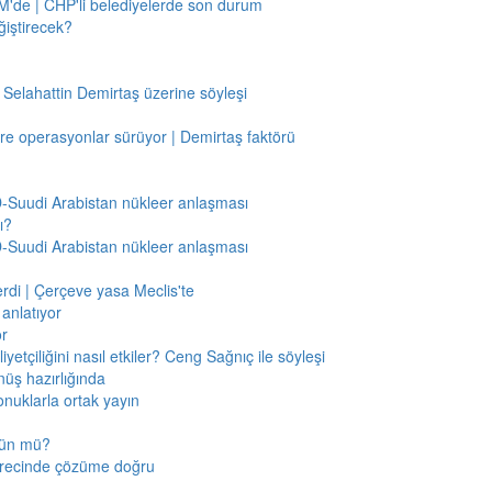
'de | CHP'li belediyelerde son durum
ğiştirecek?
 Selahattin Demirtaş üzerine söyleşi
re operasyonlar sürüyor | Demirtaş faktörü
BD-Suudi Arabistan nükleer anlaşması
ı?
BD-Suudi Arabistan nükleer anlaşması
verdi | Çerçeve yasa Meclis'te
anlatıyor
or
etçiliğini nasıl etkiler? Ceng Sağnıç ile söyleşi
nüş hazırlığında
onuklarla ortak yayın
mkün mü?
sürecinde çözüme doğru