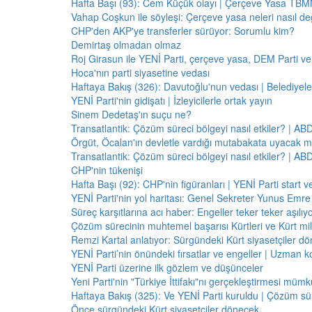
Hafta Başı (93): Cem Küçük olayı | Çerçeve Yasa TBMM
Vahap Coşkun ile söyleşi: Çerçeve yasa neleri nasıl de
CHP'den AKP'ye transferler sürüyor: Sorumlu kim?
Demirtaş olmadan olmaz
Roj Girasun ile YENİ Parti, çerçeve yasa, DEM Parti ve
Hoca'nın parti siyasetine vedası
Haftaya Bakış (326): Davutoğlu'nun vedası | Belediyele
YENİ Parti'nin gidişatı | İzleyicilerle ortak yayın
Sinem Dedetaş'ın suçu ne?
Transatlantik: Çözüm süreci bölgeyi nasıl etkiler? | A
Örgüt, Öcalan'ın devletle vardığı mutabakata uyacak m
Transatlantik: Çözüm süreci bölgeyi nasıl etkiler? | A
CHP'nin tükenişi
Hafta Başı (92): CHP'nin figüranları | YENİ Parti start 
YENİ Parti'nin yol haritası: Genel Sekreter Yunus Emre 
Süreç karşıtlarına acı haber: Engeller teker teker aşılıy
Çözüm sürecinin muhtemel başarısı Kürtleri ve Kürt milliy
Remzi Kartal anlatıyor: Sürgündeki Kürt siyasetçiler dö
YENİ Parti’nin önündeki fırsatlar ve engeller | Uzman k
YENİ Parti üzerine ilk gözlem ve düşünceler
Yeni Parti'nin "Türkiye İttifakı"nı gerçekleştirmesi mü
Haftaya Bakış (325): Ve YENİ Parti kuruldu | Çözüm 
Önce sürgündeki Kürt siyasetçiler dönecek