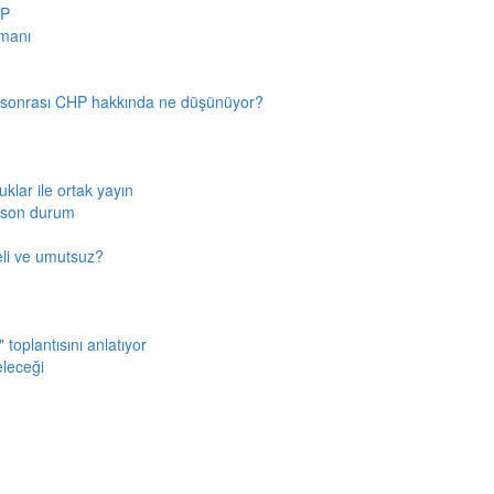
HP
amanı
n sonrası CHP hakkında ne düşünüyor?
klar ile ortak yayın
a son durum
fkeli ve umutsuz?
toplantısını anlatıyor
eleceği