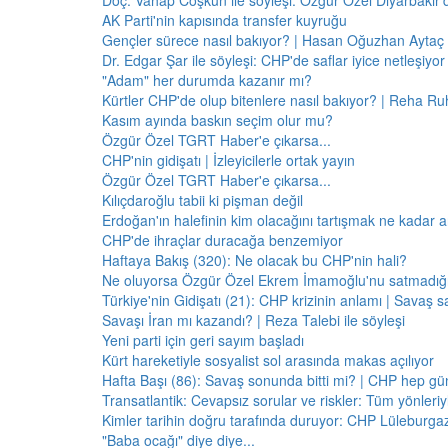
Doç. Vahap Coşkun ile söyleşi: Özgür Özel Diyarbakır
AK Parti'nin kapısında transfer kuyruğu
Gençler sürece nasıl bakıyor? | Hasan Oğuzhan Aytaç 
Dr. Edgar Şar ile söyleşi: CHP'de saflar iyice netleşiyor
"Adam" her durumda kazanır mı?
Kürtler CHP'de olup bitenlere nasıl bakıyor? | Reha Ruh
Kasım ayında baskın seçim olur mu?
Özgür Özel TGRT Haber'e çıkarsa...
CHP'nin gidişatı | İzleyicilerle ortak yayın
Özgür Özel TGRT Haber'e çıkarsa...
Kılıçdaroğlu tabii ki pişman değil
Erdoğan'ın halefinin kim olacağını tartışmak ne kadar a
CHP'de ihraçlar duracağa benzemiyor
Haftaya Bakış (320): Ne olacak bu CHP'nin hali?
Ne oluyorsa Özgür Özel Ekrem İmamoğlu'nu satmadığı 
Türkiye'nin Gidişatı (21): CHP krizinin anlamı | Savaş s
Savaşı İran mı kazandı? | Reza Talebi ile söyleşi
Yeni parti için geri sayım başladı
Kürt hareketiyle sosyalist sol arasında makas açılıyor
Hafta Başı (86): Savaş sonunda bitti mi? | CHP hep 
Transatlantik: Cevapsız sorular ve riskler: Tüm yönler
Kimler tarihin doğru tarafında duruyor: CHP Lüleburga
"Baba ocağı" diye diye...