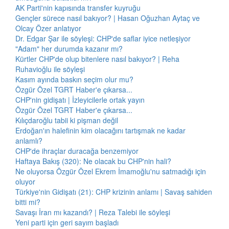
AK Parti'nin kapısında transfer kuyruğu
Gençler sürece nasıl bakıyor? | Hasan Oğuzhan Aytaç ve
Olcay Özer anlatıyor
Dr. Edgar Şar ile söyleşi: CHP'de saflar iyice netleşiyor
"Adam" her durumda kazanır mı?
Kürtler CHP'de olup bitenlere nasıl bakıyor? | Reha
Ruhavioğlu ile söyleşi
Kasım ayında baskın seçim olur mu?
Özgür Özel TGRT Haber'e çıkarsa...
CHP'nin gidişatı | İzleyicilerle ortak yayın
Özgür Özel TGRT Haber'e çıkarsa...
Kılıçdaroğlu tabii ki pişman değil
Erdoğan'ın halefinin kim olacağını tartışmak ne kadar
anlamlı?
CHP'de ihraçlar duracağa benzemiyor
Haftaya Bakış (320): Ne olacak bu CHP'nin hali?
Ne oluyorsa Özgür Özel Ekrem İmamoğlu'nu satmadığı için
oluyor
Türkiye'nin Gidişatı (21): CHP krizinin anlamı | Savaş sahiden
bitti mi?
Savaşı İran mı kazandı? | Reza Talebi ile söyleşi
Yeni parti için geri sayım başladı