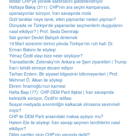
İktidar CHP'ye yönelik saldırılarını şiddetlendiriyor
Haftaya Bakış (311): CHP'nin ara seçim kampanyası,
operasyonlar sürüyor, İran savaşında mola
Gizli tanıklar neye tanık, etkin pişmanlar neden pişman?
Dünyada ve Türkiye'de yaşananlar seçmenlerin duygularını
nasıl etkiliyor? | Prof. Seda Demiralp
Salı günleri Devlet Bahçeli dinlemek
19 Mart sürecinin birinci yılında Türkiye'nin ruh hali: Dr.
Erman Bakırcı ile söyleşi
Yılmaz Özdil olayı bize neler söylüyor?
Transatlantik: Zelensky'nin Ankara ve Şam ziyaretleri | Trump
İran'ı tehdit etmeye devam ediyor
Tarhan Erdem: Bir siyaset bilgesinin bilinmeyenleri | Prof.
Mehmet Ö. Alkan ile söyleşi
Ekrem İmamoğlu'nun karnesi
Hafta Başı (77): CHP-DEM Parti ilişkisi | İran savaşında
belirsizlik sürüyor, Özdil'in istifası
Sosyal medyada anonimliğin kalkacak olmasına sevinmeli
miyiz?
CHP ile DEM Parti arasındaki makas açılıyor mu?
Hatem Ete ile söyleşi: İran savaşı seçmen tercihlerini nasıl
etkiliyor?
Diğer partiler niçin CHP'nin yanında değil?