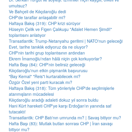
umutsuz?
Ve Bahçeli de Kılıçdaroğlu dedi
CHP'de taraflar anlaşabilir mi?
Haftaya Bakış (319): CHP krizi sürüyor
Hüseyin Çelik ve Figen Çalıkuşu "Adalet Hemen Şimdi!"
toplantısını anlatıyor
Transatlantik: Trump-Netanyahu gerilimi | NATO'nun geleceği
Evet, tarihe tanıklık ediyoruz da ne oluyor?
CHP'nin tarihi grup toplantısının ardından
Ekrem İmamoğlu'ndan hâlâ niçin çok korkuyorlar?
Hafta Başı (84): CHP'nin belirsiz geleceği
Kılıçdaroğlu'nun etkin pişmanlık başvurusu
"Bay Kemal" "Reis"i kurtarabilecek mi?
Özgür Özel yeni parti kuracak mı?
Haftaya Bakış (318): Tüm yönleriyle CHP'de seçilmişlerle
atanmışların mücadelesi
Kılıçdaroğlu aradığı adaleti dokuz yıl sonra buldu
Hani Kürt hareketi CHP'ye karşı Erdoğan'ın yanında saf
tutacaktı!
Transatlantik: CHP Batı'nın umrunda mı? | Savaş bitiyor mu?
Hafta Başı (83): Mutlak butlan sonrası CHP | İran savaşı
bitiyor mu?