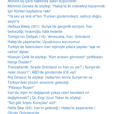
Ahmed eş-Şara hakkında aykırı düşünceler
Mehmet Gürses ile söyleşi: "Halep'te iki mahalleyi kazanmak
için Kürtleri kaybetme riski"
"Ya sev ya terk et"ten "Furkan günlerindeyiz, safınızı doğru
seçin"e
Haftaya Bakış (301): Suriye'de gerginlik sürüyor, İran
belirsizliği, İmamoğlu hâlâ hedefte
Türkiye'nin Gidişatı (16): Venezuela, İran, Grönland...
Halep'de yaşananlar, Uyuşturucu sorunumuz
Türkiye'de İslamcıların İran rejimiyle yıllara yayılan "aşk ve
nefret" ilişkisi
Hüseyin Çelik ile söyleşi: "Kürt anasını görmesin" politikaları
Hangi Öcalan?
Transatlantik: Sırada Grönland mı İran mı var? | Suriye'de
neler oluyor? | ABD'de gündemde ICE var!
Roj Girasun ile söyleşi: Halep'ten sonra Suriye'nin ve
Türkiye'deki çözüm sürecinin geleceği
"Palyaço Ruşen"
İran'da rejim mi değişecek yoksa rejim kendisini mi
değiştirecek? | Dr. Ezgi Uzun Teker ile söyleşi
"Sizi gidi 'kripto Kürtçüler' sizi!"
Hafta Başı (65): İran'ın geleceği | Halep'te yaşananlar |
Gözler Grönland'da