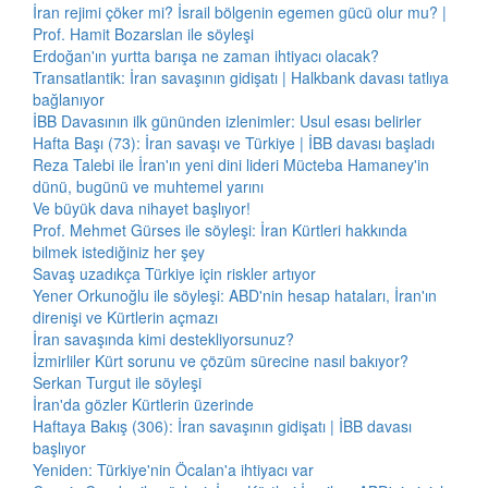
İran rejimi çöker mi? İsrail bölgenin egemen gücü olur mu? |
Prof. Hamit Bozarslan ile söyleşi
Erdoğan'ın yurtta barışa ne zaman ihtiyacı olacak?
Transatlantik: İran savaşının gidişatı | Halkbank davası tatlıya
bağlanıyor
İBB Davasının ilk gününden izlenimler: Usul esası belirler
Hafta Başı (73): İran savaşı ve Türkiye | İBB davası başladı
Reza Talebi ile İran'ın yeni dini lideri Mücteba Hamaney'in
dünü, bugünü ve muhtemel yarını
Ve büyük dava nihayet başlıyor!
Prof. Mehmet Gürses ile söyleşi: İran Kürtleri hakkında
bilmek istediğiniz her şey
Savaş uzadıkça Türkiye için riskler artıyor
Yener Orkunoğlu ile söyleşi: ABD'nin hesap hataları, İran'ın
direnişi ve Kürtlerin açmazı
İran savaşında kimi destekliyorsunuz?
İzmirliler Kürt sorunu ve çözüm sürecine nasıl bakıyor?
Serkan Turgut ile söyleşi
İran'da gözler Kürtlerin üzerinde
Haftaya Bakış (306): İran savaşının gidişatı | İBB davası
başlıyor
Yeniden: Türkiye'nin Öcalan'a ihtiyacı var