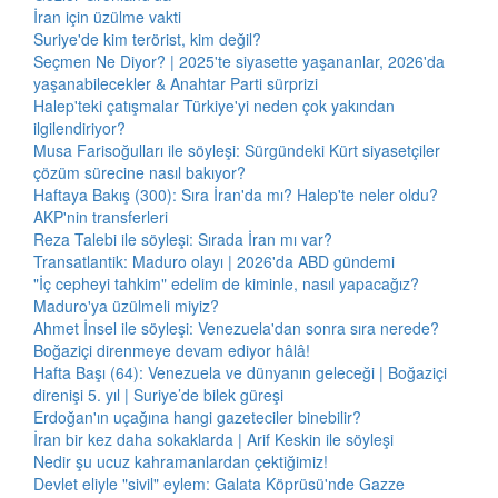
İran için üzülme vakti
Suriye'de kim terörist, kim değil?
Seçmen Ne Diyor? | 2025'te siyasette yaşananlar, 2026'da
yaşanabilecekler & Anahtar Parti sürprizi
Halep'teki çatışmalar Türkiye'yi neden çok yakından
ilgilendiriyor?
Musa Farisoğulları ile söyleşi: Sürgündeki Kürt siyasetçiler
çözüm sürecine nasıl bakıyor?
Haftaya Bakış (300): Sıra İran'da mı? Halep'te neler oldu?
AKP'nin transferleri
Reza Talebi ile söyleşi: Sırada İran mı var?
Transatlantik: Maduro olayı | 2026'da ABD gündemi
"İç cepheyi tahkim" edelim de kiminle, nasıl yapacağız?
Maduro'ya üzülmeli miyiz?
Ahmet İnsel ile söyleşi: Venezuela'dan sonra sıra nerede?
Boğaziçi direnmeye devam ediyor hâlâ!
Hafta Başı (64): Venezuela ve dünyanın geleceği | Boğaziçi
direnişi 5. yıl | Suriye’de bilek güreşi
Erdoğan'ın uçağına hangi gazeteciler binebilir?
İran bir kez daha sokaklarda | Arif Keskin ile söyleşi
Nedir şu ucuz kahramanlardan çektiğimiz!
Devlet eliyle "sivil" eylem: Galata Köprüsü'nde Gazze