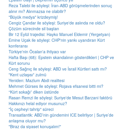
Reza Talebi ile söyleşi: İran-ABD görüşmelerinden sonuç
alınır mı? Alınmazsa ne olabilir?
"Büyük medya" krizdeymiş!
Cengiz Çandar ile söyleşi: Suriye'de aslında ne oldu?
Çözüm sürecinde sil baştan
Bir 12 Eylül trajedisi: Hayko Manuel Eldemir (Yergetyan)
Emine Uçak ile söyleşi: CHP'nin yankı uyandıran Kürt
konferansı
Türkiye'nin Öcalan'a ihtiyacı var
Hafta Başı (68): Epstein skandalının gösterdikleri | CHP ve
Kürt sorunu
Ceng Sağnıç ile söyleşi: ABD ve İsrail Kürtleri sattı mı?
"Kent uzlaşısı" zulmü
Yeniden: Mazlum Abdi realitesi
Mehmet Gürses ile söyleşi: Rojava efsanesi bitti mi?
“Kürt sokağı” diken üstünde
Rasan Remzi ile söyleşi: Suriye'de Mesut Barzani faktörü
Hakkınızı helal ediyor musunuz?
"İç cepheyi tahrip" süreci
Transatlantik: ABD’nin gündemini ICE belirliyor | Suriye’de
anlaşma oluyor mu?
"Biraz da siyaset konuşalım!"