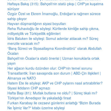
Haftaya Bakış (315): Bahçeli'nin statü çıkışı | CHP'ye kuşatma
sürüyor
Özgür Özel ve Ekrem İmamoğlu, Erdoğan'a rağmen sürece
sahip çıkıyor
Hayvan düşmanlığının siyasi boyutları
Reha Ruhavioğlu ile söyleşi: Kürtlerde kimliğe sahip çıkma,
milliyetçilik ve Türkiyelilik eğilimleri
İdris Baluken ile söyleşi: Somut adımlar atılacak mı? Süreç
menzile varacak mı?
“Barış Süreci ve Siyasallaşma Koordinatörü” olarak Abdullah
Öcalan
Bahçeli'nin Öcalan'a statü önerisi | Uzman konuklarla ortak
yayın
Her ağacın kurdu özünden olur: CHP'nin temel sorunu
Transatlantik: İran savaşında son durum | ABD-Çin ilişkileri |
Almanya ve NATO
Hatem Ete ile söyleşi: AKP ve CHP oylarını nasıl artırabilirler?
Siyasi iktidarın CHP açmazı
Hafta Başı (81): Mutlak butlana ne oldu? | Süreç tıkalı mı?
Türkiye'nin Amedspor ile yakaladığı fırsat
Furkan Karabay ile cezaevi günlerini anlattığı "Bizim Burada
Ne İşimiz Var?" kitabı üzerine söyleşi