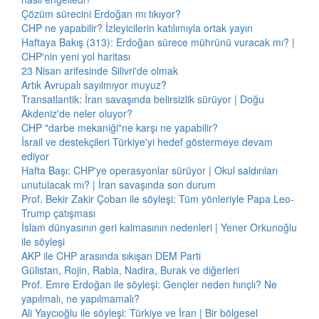
Çözüm sürecini Erdoğan mı tıkıyor?
CHP ne yapabilir? İzleyicilerin katılımıyla ortak yayın
Haftaya Bakış (313): Erdoğan sürece mührünü vuracak mı? |
CHP'nin yeni yol haritası
23 Nisan arifesinde Silivri'de olmak
Artık Avrupalı sayılmıyor muyuz?
Transatlantik: İran savaşında belirsizlik sürüyor | Doğu
Akdeniz'de neler oluyor?
CHP "darbe mekaniği"ne karşı ne yapabilir?
İsrail ve destekçileri Türkiye'yi hedef göstermeye devam
ediyor
Hafta Başı: CHP'ye operasyonlar sürüyor | Okul saldırıları
unutulacak mı? | İran savaşında son durum
Prof. Bekir Zakir Çoban ile söyleşi: Tüm yönleriyle Papa Leo-
Trump çatışması
İslam dünyasının geri kalmasının nedenleri | Yener Orkunoğlu
ile söyleşi
AKP ile CHP arasında sıkışan DEM Parti
Gülistan, Rojin, Rabia, Nadira, Burak ve diğerleri
Prof. Emre Erdoğan ile söyleşi: Gençler neden hınçlı? Ne
yapılmalı, ne yapılmamalı?
Ali Yaycıoğlu ile söyleşi: Türkiye ve İran | Bir bölgesel