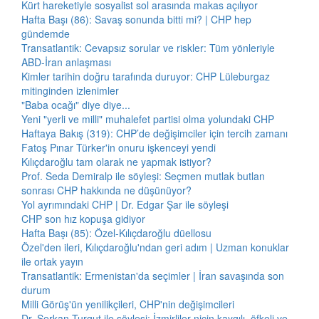
Kürt hareketiyle sosyalist sol arasında makas açılıyor
Hafta Başı (86): Savaş sonunda bitti mi? | CHP hep
gündemde
Transatlantik: Cevapsız sorular ve riskler: Tüm yönleriyle
ABD-İran anlaşması
Kimler tarihin doğru tarafında duruyor: CHP Lüleburgaz
mitinginden izlenimler
"Baba ocağı" diye diye...
Yeni "yerli ve milli" muhalefet partisi olma yolundaki CHP
Haftaya Bakış (319): CHP’de değişimciler için tercih zamanı
Fatoş Pınar Türker'in onuru işkenceyi yendi
Kılıçdaroğlu tam olarak ne yapmak istiyor?
Prof. Seda Demiralp ile söyleşi: Seçmen mutlak butlan
sonrası CHP hakkında ne düşünüyor?
Yol ayrımındaki CHP | Dr. Edgar Şar ile söyleşi
CHP son hız kopuşa gidiyor
Hafta Başı (85): Özel-Kılıçdaroğlu düellosu
Özel'den ileri, Kılıçdaroğlu'ndan geri adım | Uzman konuklar
ile ortak yayın
Transatlantik: Ermenistan'da seçimler | İran savaşında son
durum
Milli Görüş'ün yenilikçileri, CHP'nin değişimcileri
Dr. Serkan Turgut ile söyleşi: İzmirliler niçin kaygılı, öfkeli ve