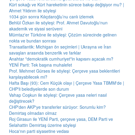
Kürt sokağı ve Kürt hareketinin sürece bakışı değişiyor mu? |
Ahmet Yıldırım ile söyleşi
1034 gün sonra Kılıçdaroğlu’nu canlı izlemek
Behlül Özkan ile söyleşi: Prof. Ahmet Davutoğlu'nun
akademik ve siyasi serüveni
Mümtaz'er Türköne ile söyleşi: Çözüm sürecinde gelinen
nokta ve bundan sonrası
Transatlantik: Michigan ön seçimleri | Ukrayna ve İran
savaşları arasında benzerlik ve farklar
Anahtar "demokratik cumhuriyet"in kapısını açacak mı?
YENİ Parti: Tek başına muhalefet
Prof. Mehmet Gürses ile söyleşi: Çerçeve yasa beklentileri
karşılayabilecek mi?
Hafta Başı (93): Cem Küçük olayı | Çerçeve Yasa TBMM'de |
CHP'li belediyelerde son durum
Vahap Coşkun ile söyleşi: Çerçeve yasa neleri nasıl
değiştirecek?
CHP'den AKP'ye transferler sürüyor: Sorumlu kim?
Demirtaş olmadan olmaz
Roj Girasun ile YENİ Parti, çerçeve yasa, DEM Parti ve
Selahattin Demirtaş üzerine söyleşi
Hoca'nın parti siyasetine vedası