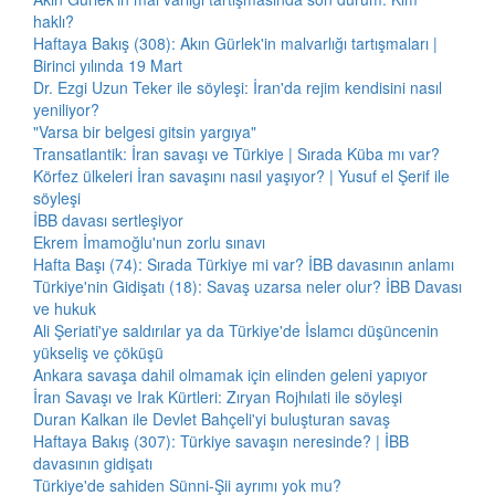
haklı?
Haftaya Bakış (308): Akın Gürlek'in malvarlığı tartışmaları |
Birinci yılında 19 Mart
Dr. Ezgi Uzun Teker ile söyleşi: İran'da rejim kendisini nasıl
yeniliyor?
"Varsa bir belgesi gitsin yargıya"
Transatlantik: İran savaşı ve Türkiye | Sırada Küba mı var?
Körfez ülkeleri İran savaşını nasıl yaşıyor? | Yusuf el Şerif ile
söyleşi
İBB davası sertleşiyor
Ekrem İmamoğlu'nun zorlu sınavı
Hafta Başı (74): Sırada Türkiye mi var? İBB davasının anlamı
Türkiye'nin Gidişatı (18): Savaş uzarsa neler olur? İBB Davası
ve hukuk
Ali Şeriati'ye saldırılar ya da Türkiye'de İslamcı düşüncenin
yükseliş ve çöküşü
Ankara savaşa dahil olmamak için elinden geleni yapıyor
İran Savaşı ve Irak Kürtleri: Zıryan Rojhılati ile söyleşi
Duran Kalkan ile Devlet Bahçeli'yi buluşturan savaş
Haftaya Bakış (307): Türkiye savaşın neresinde? | İBB
davasının gidişatı
Türkiye'de sahiden Sünni-Şii ayrımı yok mu?