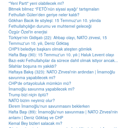
"Yeni Parti" yeni olabilecek mi?
Bitmek bilmez “FETÖ’nün siyasi ayağı” tartışmaları
Fethullah Gülen'den geriye neler kaldı?
Gökhan Bacık ile söyleşi: 15 Temmuz'un 10. yılında
Fethullahçılığın durumu ve muhtemel geleceği
Özgür Özel'in enerjisi
Türkiye'nin Gidişatı (22): Ahbap olayı, NATO zirvesi, 15
Temmuz'un 10. yılı, Deniz Göktaş
CHP'li belediye başkanı olmak ateşten gömlek
Hafta Başı (90): 15 Temmuz'un 10. yılı | Haluk Levent olayı
Bazı eski Fethullahçılar da sürece dahil olmak istiyor ancak...
Silahlar boşuna mı yakıldı?
Haftaya Bakış (323): NATO Zirvesi'nin ardından | İmamoğlu
savunma yapabilecek mi?
CHP'de ortayolculuk mümkün mü?
İmamoğlu savunma yapabilecek mi?
Trump bizi niçin öptü?
NATO bizim neyimiz olur?
Ekrem İmamoğlu'nun savunmasını beklerken
Hafta Başı (89): İmamoğlu'nun savunması | NATO Zirvesi'nin
anlamı | Deniz Göktaş ve CHP
Kemal Bey bizleri salacak mı?