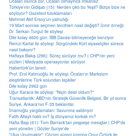
Öcalan olunca zor, Öcalan olmayınca imkansız
Türkiye'nin Gidişatı (15): Nerden çıktı bu Yeşil? Bütçe bize ne
söylüyor? Gazeteci tutuklamaları
Mehmet Akif Ersoy'un yalnızlığı
19 Mart sonrası seçmen tercihleri nasıl değişti? İzmir örneği:
Dr. Serkan Turgut ile söyleşi
Dile kolay 4600 gün: İBB Davası bitmeyeceğe benziyor
Remzi Kartal ile söyleşi: Sürgündeki Kürt siyasetçiler sürece
nasıl bakıyor?
Haftaya Bakış (296): Süreç sürüyor mu? | CHP'nin yeni
yüzleri | Medyada operasyonlar sürüyor
Habertürk'ün laneti
Prof. Erol Katırcıoğlu ile söyleşi: Öcalan'ın Marksizm
eleştirilerine Türk solundan tepkiler
Dile kolay 2962 gün
Uğur Karaca ile söyleşi: "Niçin deist oldum?"
Transatlantik: ABD'nin Stratejik Güvenlik Belgesi, Bir yıl sonra
Suriye, Ankara'nın F-35 beklentisi
İmamoğlu yargılamaları: Savunma saldırıyor
Fatih Altaylı haklı mı? İş dünyamız korkak mı?
Hafta Başı (61): Tom Barrack'tan peşpeşe mesajlar | CHP'de
yeni yönetim | Gözler Suriye'de
"Ulus Unutmaktır": Çözüm süreci üzerine Onur Öztürk ile