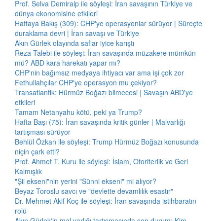
Prof. Selva Demiralp ile söyleşi: İran savaşının Türkiye ve
dünya ekonomisine etkileri
Haftaya Bakış (309): CHP'ye operasyonlar sürüyor | Süreçte
duraklama devri | İran savaşı ve Türkiye
Akın Gürlek olayında saflar iyice karıştı
Reza Talebi ile söyleşi: İran savaşında müzakere mümkün
mü? ABD kara harekatı yapar mı?
CHP'nin bağımsız medyaya ihtiyacı var ama işi çok zor
Fethullahçılar CHP'ye operasyon mu çekiyor?
Transatlantik: Hürmüz Boğazı bilmecesi | Savaşın ABD'ye
etkileri
Tamam Netanyahu kötü, peki ya Trump?
Hafta Başı (75): İran savaşında kritik günler | Malvarlığı
tartışması sürüyor
Behlül Özkan ile söyleşi: Trump Hürmüz Boğazı konusunda
niçin çark etti?
Prof. Ahmet T. Kuru ile söyleşi: İslam, Otoriterlik ve Geri
Kalmışlık
"Şii ekseni"nin yerini "Sünni ekseni" mi alıyor?
Beyaz Toroslu savcı ve "devlette devamlılık esastır"
Dr. Mehmet Akif Koç ile söyleşi: İran savaşında istihbaratın
rolü
Akın Gürlek'in mal varlığı tartışmasında son durum: Kim