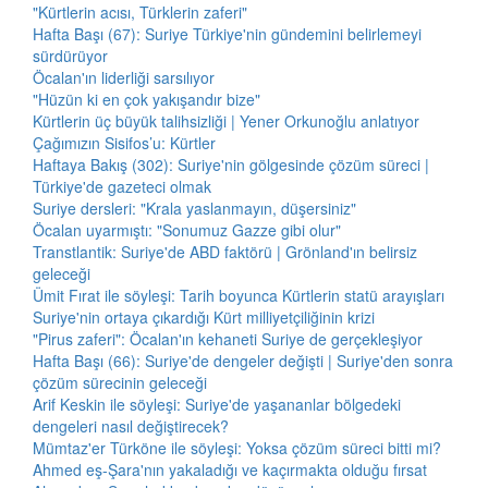
"Kürtlerin acısı, Türklerin zaferi"
Hafta Başı (67): Suriye Türkiye'nin gündemini belirlemeyi
sürdürüyor
Öcalan'ın liderliği sarsılıyor
"Hüzün ki en çok yakışandır bize"
Kürtlerin üç büyük talihsizliği | Yener Orkunoğlu anlatıyor
Çağımızın Sisifos’u: Kürtler
Haftaya Bakış (302): Suriye'nin gölgesinde çözüm süreci |
Türkiye'de gazeteci olmak
Suriye dersleri: "Krala yaslanmayın, düşersiniz"
Öcalan uyarmıştı: "Sonumuz Gazze gibi olur"
Transtlantik: Suriye'de ABD faktörü | Grönland'ın belirsiz
geleceği
Ümit Fırat ile söyleşi: Tarih boyunca Kürtlerin statü arayışları
Suriye'nin ortaya çıkardığı Kürt milliyetçiliğinin krizi
"Pirus zaferi": Öcalan'ın kehaneti Suriye de gerçekleşiyor
Hafta Başı (66): Suriye'de dengeler değişti | Suriye'den sonra
çözüm sürecinin geleceği
Arif Keskin ile söyleşi: Suriye'de yaşananlar bölgedeki
dengeleri nasıl değiştirecek?
Mümtaz'er Türköne ile söyleşi: Yoksa çözüm süreci bitti mi?
Ahmed eş-Şara'nın yakaladığı ve kaçırmakta olduğu fırsat