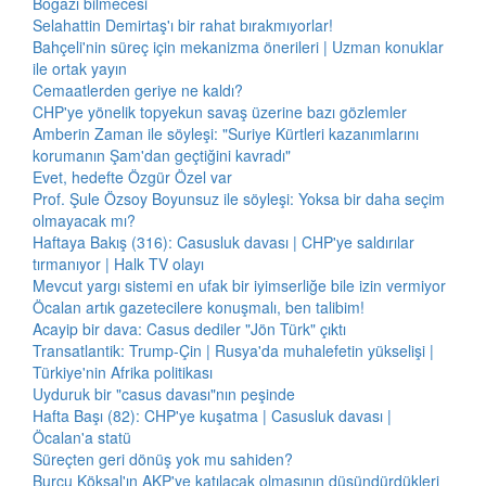
Boğazı bilmecesi
Selahattin Demirtaş'ı bir rahat bırakmıyorlar!
Bahçeli'nin süreç için mekanizma önerileri | Uzman konuklar
ile ortak yayın
Cemaatlerden geriye ne kaldı?
CHP'ye yönelik topyekun savaş üzerine bazı gözlemler
Amberin Zaman ile söyleşi: "Suriye Kürtleri kazanımlarını
korumanın Şam'dan geçtiğini kavradı"
Evet, hedefte Özgür Özel var
Prof. Şule Özsoy Boyunsuz ile söyleşi: Yoksa bir daha seçim
olmayacak mı?
Haftaya Bakış (316): Casusluk davası | CHP'ye saldırılar
tırmanıyor | Halk TV olayı
Mevcut yargı sistemi en ufak bir iyimserliğe bile izin vermiyor
Öcalan artık gazetecilere konuşmalı, ben talibim!
Acayip bir dava: Casus dediler "Jön Türk" çıktı
Transatlantik: Trump-Çin | Rusya'da muhalefetin yükselişi |
Türkiye'nin Afrika politikası
Uyduruk bir "casus davası"nın peşinde
Hafta Başı (82): CHP'ye kuşatma | Casusluk davası |
Öcalan'a statü
Süreçten geri dönüş yok mu sahiden?
Burcu Köksal'ın AKP'ye katılacak olmasının düşündürdükleri