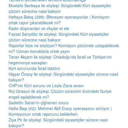
Mustafa Sarıkaya ile söyleşi: Sürgündeki Kürt siyasetçiler
çözüm sürecine nasıl bakıyor
Haftaya Bakış (298): Bitmeyen operasyonlar | Komisyon
ortak rapor çıkarabilecek mi?
Kadın düşmanları ve ırkçılar el ele
Faysal Sarıyıldız ile söyleşi: Sürgündeki Kürt siyasetçiler
çözüm sürecine nasıl bakıyor
Raporlar bize ne söylüyor? Komisyon çözümde uzlaşabilecek
mi? Uzman konuklarla ortak yayın
Taner Akçam ile söyleşi: Ortadoğu'da İsrail ve Türkiye'nin
hegemonya savaşları
Kürt sorununda İsrail faktörü
Hişyar Özsoy ile söyleşi: Sürgündeki siyasetçiler sürece nasıl
bakıyor?
CHP'nin Kürt sorunu ve Leyla Zana sınavı
Roj Girasun ile söyleşi: Çözüm sürecinin önündeki Suriye
engeli aşılabilecek mi?
Sadettin Saran'ın çiğnenen onuru
Hafta Başı (62): Mehmet Akif Ersoy operasyonu sürüyor |
Komisyonun ortak raporunu beklerken
Ziya Pir ile söyleşi: Sürgündeki siyasetçiler sürece nasıl
bakıyor?