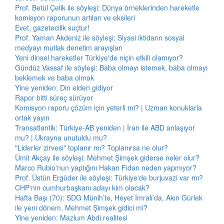
Prof. Betül Çelik ile söyleşi: Dünya örneklerinden hareketle
komisyon raporunun artıları ve eksileri
Evet, gazetecilik suçtur!
Prof. Yaman Akdeniz ile söyleşi: Siyasi iktidarın sosyal
medyayı mutlak denetim arayışları
Yeni dinsel hareketler Türkiye'de niçin etkili olamıyor?
Gündüz Vassaf ile söyleşi: Baba olmayı istemek, baba olmayı
beklemek ve baba olmak
Yine yeniden: Din elden gidiyor
Rapor bitti süreç sürüyor
Komisyon raporu çözüm için yeterli mi? | Uzman konuklarla
ortak yayın
Transatlantik: Türkiye-AB yeniden | İran ile ABD anlaşıyor
mu? | Ukrayna unutuldu mu?
"Liderler zirvesi" toplanır mı? Toplanırsa ne olur?
Ümit Akçay ile söyleşi: Mehmet Şimşek giderse neler olur?
Marco Rubio'nun yaptığını Hakan Fidan neden yapmıyor?
Prof. Üstün Ergüder ile söyleşi: Türkiye'de burjuvazi var mı?
CHP'nin cumhurbaşkanı adayı kim olacak?
Hafta Başı (70): SDG Münih’te, Heyet İmralı’da, Akın Gürlek
ile yeni dönem, Mehmet Şimşek gidici mi?
Yine yeniden: Mazlum Abdi realitesi