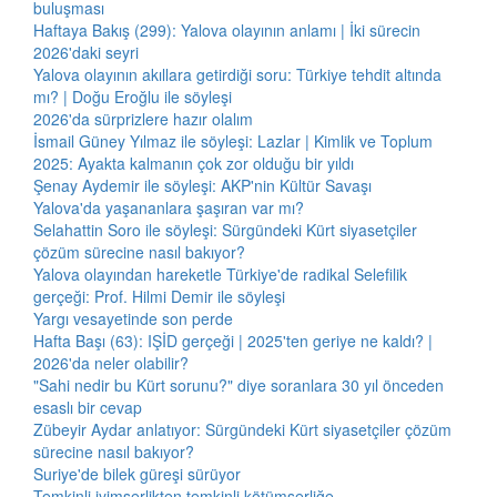
buluşması
Haftaya Bakış (299): Yalova olayının anlamı | İki sürecin
2026'daki seyri
Yalova olayının akıllara getirdiği soru: Türkiye tehdit altında
mı? | Doğu Eroğlu ile söyleşi
2026'da sürprizlere hazır olalım
İsmail Güney Yılmaz ile söyleşi: Lazlar | Kimlik ve Toplum
2025: Ayakta kalmanın çok zor olduğu bir yıldı
Şenay Aydemir ile söyleşi: AKP'nin Kültür Savaşı
Yalova'da yaşananlara şaşıran var mı?
Selahattin Soro ile söyleşi: Sürgündeki Kürt siyasetçiler
çözüm sürecine nasıl bakıyor?
Yalova olayından hareketle Türkiye'de radikal Selefilik
gerçeği: Prof. Hilmi Demir ile söyleşi
Yargı vesayetinde son perde
Hafta Başı (63): IŞİD gerçeği | 2025'ten geriye ne kaldı? |
2026'da neler olabilir?
"Sahi nedir bu Kürt sorunu?" diye soranlara 30 yıl önceden
esaslı bir cevap
Zübeyir Aydar anlatıyor: Sürgündeki Kürt siyasetçiler çözüm
sürecine nasıl bakıyor?
Suriye'de bilek güreşi sürüyor
Temkinli iyimserlikten temkinli kötümserliğe