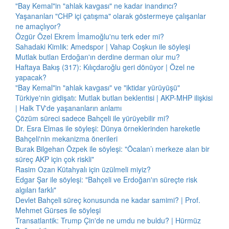
"Bay Kemal"in "ahlak kavgası" ne kadar inandırıcı?
Yaşananları "CHP içi çatışma" olarak göstermeye çalışanlar
ne amaçlıyor?
Özgür Özel Ekrem İmamoğlu'nu terk eder mi?
Sahadaki Kimlik: Amedspor | Vahap Coşkun ile söyleşi
Mutlak butlan Erdoğan'ın derdine derman olur mu?
Haftaya Bakış (317): Kılıçdaroğlu geri dönüyor | Özel ne
yapacak?
"Bay Kemal"in "ahlak kavgası" ve "iktidar yürüyüşü"
Türkiye'nin gidişatı: Mutlak butlan beklentisi | AKP-MHP ilişkisi
| Halk TV'de yaşananların anlamı
Çözüm süreci sadece Bahçeli ile yürüyebilir mi?
Dr. Esra Elmas ile söyleşi: Dünya örneklerinden hareketle
Bahçeli'nin mekanizma önerileri
Burak Bilgehan Özpek ile söyleşi: "Öcalan’ı merkeze alan bir
süreç AKP için çok riskli"
Rasim Ozan Kütahyalı için üzülmeli miyiz?
Edgar Şar ile söyleşi: "Bahçeli ve Erdoğan'ın süreçte risk
algıları farklı"
Devlet Bahçeli süreç konusunda ne kadar samimi? | Prof.
Mehmet Gürses ile söyleşi
Transatlantik: Trump Çin'de ne umdu ne buldu? | Hürmüz