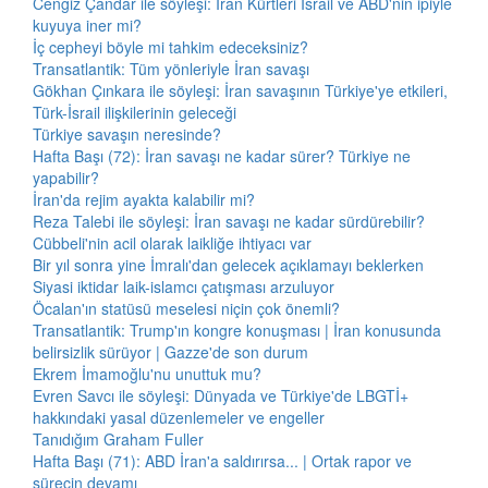
Cengiz Çandar ile söyleşi: İran Kürtleri İsrail ve ABD'nin ipiyle
kuyuya iner mi?
İç cepheyi böyle mi tahkim edeceksiniz?
Transatlantik: Tüm yönleriyle İran savaşı
Gökhan Çınkara ile söyleşi: İran savaşının Türkiye'ye etkileri,
Türk-İsrail ilişkilerinin geleceği
Türkiye savaşın neresinde?
Hafta Başı (72): İran savaşı ne kadar sürer? Türkiye ne
yapabilir?
İran'da rejim ayakta kalabilir mi?
Reza Talebi ile söyleşi: İran savaşı ne kadar sürdürebilir?
Cübbeli'nin acil olarak laikliğe ihtiyacı var
Bir yıl sonra yine İmralı'dan gelecek açıklamayı beklerken
Siyasi iktidar laik-islamcı çatışması arzuluyor
Öcalan'ın statüsü meselesi niçin çok önemli?
Transatlantik: Trump'ın kongre konuşması | İran konusunda
belirsizlik sürüyor | Gazze'de son durum
Ekrem İmamoğlu'nu unuttuk mu?
Evren Savcı ile söyleşi: Dünyada ve Türkiye'de LBGTİ+
hakkındaki yasal düzenlemeler ve engeller
Tanıdığım Graham Fuller
Hafta Başı (71): ABD İran'a saldırırsa... | Ortak rapor ve
sürecin devamı