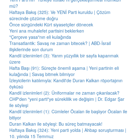
mü?
Haftaya Bakış (325): Ve YENİ Parti kuruldu | Çözüm
sürecinde çözüme doğru
Önce sürgündeki Kürt siyasetçiler dönecek
Yeni ana muhalefet partisini beklerken
"Çerçeve yasa"nın eli kulağında
Transatlantik: Savaş ne zaman bitecek? | ABD-İsrail
ilişkilerinde son durum
Kandil izlenimleri (3): Yarım yüzyıllık bir sayfa kapanmak
üzere
Hafta Başı (91): Süreçte önemli aşama | Yeni partinin eli
kulağında | Savaş bitmek bilmiyor
İzleyicilerin katılımıyla: Kandil'de Duran Kalkan röportajının
öyküsü
Kandil izlenimleri (2): Üniformalar ne zaman çıkarılacak?
CHP'den "yeni parti"ye süreklilik ve değişim | Dr. Edgar Şar
ile söyleşi
Kandil izlenimleri (1): Cümleler Öcalan ile başlıyor Öcalan ile
bitiyor
Duran Kalkan ile söyleşi: Bu süreç batmayacak!
Haftaya Bakış (324): Yeni parti yolda | Ahbap soruşturması |
10. yılında 15 Temmuz