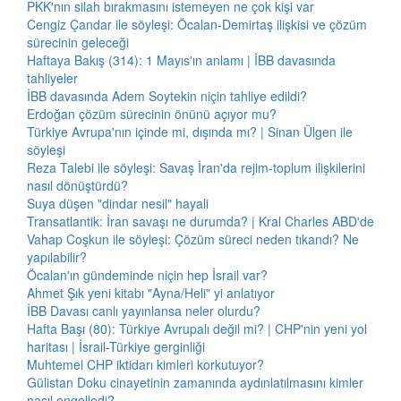
PKK'nın silah bırakmasını istemeyen ne çok kişi var
Cengiz Çandar ile söyleşi: Öcalan-Demirtaş ilişkisi ve çözüm
sürecinin geleceği
Haftaya Bakış (314): 1 Mayıs'ın anlamı | İBB davasında
tahliyeler
İBB davasında Adem Soytekin niçin tahliye edildi?
Erdoğan çözüm sürecinin önünü açıyor mu?
Türkiye Avrupa'nın içinde mi, dışında mı? | Sinan Ülgen ile
söyleşi
Reza Talebi ile söyleşi: Savaş İran'da rejim-toplum ilişkilerini
nasıl dönüştürdü?
Suya düşen "dindar nesil" hayali
Transatlantik: İran savaşı ne durumda? | Kral Charles ABD'de
Vahap Coşkun ile söyleşi: Çözüm süreci neden tıkandı? Ne
yapılabilir?
Öcalan'ın gündeminde niçin hep İsrail var?
Ahmet Şık yeni kitabı "Ayna/Heli" yi anlatıyor
İBB Davası canlı yayınlansa neler olurdu?
Hafta Başı (80): Türkiye Avrupalı değil mi? | CHP'nin yeni yol
haritası | İsrail-Türkiye gerginliği
Muhtemel CHP iktidarı kimleri korkutuyor?
Gülistan Doku cinayetinin zamanında aydınlatılmasını kimler
nasıl engelledi?