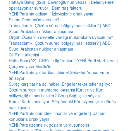
Haftaya Bakış (326): Davutoğlu'nun vedası | Belediyelere
operasyonlar sürüyor | Demirtaş faktörü
YENİ Parti'nin gidişatı | İzleyicilerle ortak yayın
Sinem Dedetaş'ın suçu ne?
Transatlantik: Çözüm süreci bölgeyi nasıl etkiler? | ABD-
Suudi Arabistan nükleer anlaşması
Örgüt, Öcalan'ın devletle vardığı mutabakata uyacak mı?
Transatlantik: Çözüm süreci bölgeyi nasıl etkiler? | ABD-
Suudi Arabistan nükleer anlaşması
CHP'nin tükenişi
Hafta Başı (92): CHP'nin figüranları | YENİ Parti start verdi |
Çerçeve yasa Meclis'te
YENİ Parti'nin yol haritası: Genel Sekreter Yunus Emre
anlatıyor
Süreç karşıtlarına acı haber: Engeller teker teker aşılıyor
Çözüm sürecinin muhtemel başarısı Kürtleri ve Kürt
milliyetçiliğini nasıl etkiler? Ceng Sağnıç ile söyleşi
Remzi Kartal anlatıyor: Sürgündeki Kürt siyasetçiler dönüş
hazırlığında
YENİ Parti’nin önündeki fırsatlar ve engeller | Uzman
konuklarla ortak yayın
YENİ Parti üzerine ilk gözlem ve düşünceler
Yeni Parti'nin "Türkiye İttifakı"nı gerçekleştirmesi mümkün