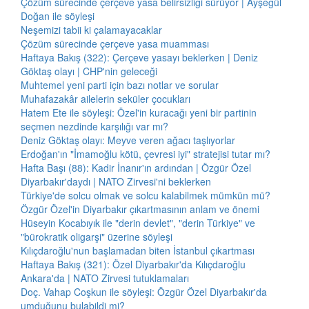
Çözüm sürecinde çerçeve yasa belirsizliği sürüyor | Ayşegül
Doğan ile söyleşi
Neşemizi tabii ki çalamayacaklar
Çözüm sürecinde çerçeve yasa muamması
Haftaya Bakış (322): Çerçeve yasayı beklerken | Deniz
Göktaş olayı | CHP'nin geleceği
Muhtemel yeni parti için bazı notlar ve sorular
Muhafazakâr ailelerin seküler çocukları
Hatem Ete ile söyleşi: Özel'in kuracağı yeni bir partinin
seçmen nezdinde karşılığı var mı?
Deniz Göktaş olayı: Meyve veren ağacı taşlıyorlar
Erdoğan'ın "İmamoğlu kötü, çevresi iyi" stratejisi tutar mı?
Hafta Başı (88): Kadir İnanır'ın ardından | Özgür Özel
Diyarbakır'daydı | NATO Zirvesi'ni beklerken
Türkiye'de solcu olmak ve solcu kalabilmek mümkün mü?
Özgür Özel'in Diyarbakır çıkartmasının anlam ve önemi
Hüseyin Kocabıyık ile "derin devlet", "derin Türkiye" ve
"bürokratik oligarşi" üzerine söyleşi
Kılıçdaroğlu'nun başlamadan biten İstanbul çıkartması
Haftaya Bakış (321): Özel Diyarbakır'da Kılıçdaroğlu
Ankara'da | NATO Zirvesi tutuklamaları
Doç. Vahap Coşkun ile söyleşi: Özgür Özel Diyarbakır'da
umduğunu bulabildi mi?