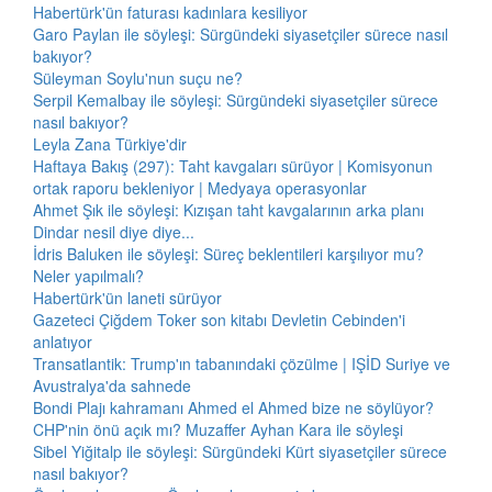
Habertürk'ün faturası kadınlara kesiliyor
Garo Paylan ile söyleşi: Sürgündeki siyasetçiler sürece nasıl
bakıyor?
Süleyman Soylu'nun suçu ne?
Serpil Kemalbay ile söyleşi: Sürgündeki siyasetçiler sürece
nasıl bakıyor?
Leyla Zana Türkiye'dir
Haftaya Bakış (297): Taht kavgaları sürüyor | Komisyonun
ortak raporu bekleniyor | Medyaya operasyonlar
Ahmet Şık ile söyleşi: Kızışan taht kavgalarının arka planı
Dindar nesil diye diye...
İdris Baluken ile söyleşi: Süreç beklentileri karşılıyor mu?
Neler yapılmalı?
Habertürk'ün laneti sürüyor
Gazeteci Çiğdem Toker son kitabı Devletin Cebinden'i
anlatıyor
Transatlantik: Trump'ın tabanındaki çözülme | IŞİD Suriye ve
Avustralya'da sahnede
Bondi Plajı kahramanı Ahmed el Ahmed bize ne söylüyor?
CHP'nin önü açık mı? Muzaffer Ayhan Kara ile söyleşi
Sibel Yiğitalp ile söyleşi: Sürgündeki Kürt siyasetçiler sürece
nasıl bakıyor?