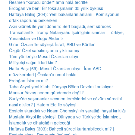
Resmen "kurucu önder" ama hâlâ tecritte
Erdoğan ve ben: Bir tokalaşmanın 35 yıllık öyküsü
Haftaya Bakış (304): Yeni bakanların anlamı | Komisyonun
ortak raporunu beklerken
Akın Gürlek ile yeni dönem: Sert başladı, sert sürecek
Transatlantik: Trump-Netanyahu işbirliğinin sınırları | Türkiye,
Yunanistan ve Doğu Akdeniz
Gıran Özcan ile söyleşi: İsrail, ABD ve Kürtler
Özgür Özel sarsılmış ama yıkılmamış
Tüm yönleriyle Mesut Özarslan olayı
Milliyetçi sağın lideri kim?
Hafta Başı (69): Mesut Özarslan olayı | İran-ABD
müzakereleri | Öcalan'a umut hakkı
Erdoğan İslamcı mı?
Taha Akyol yeni kitabı Dünyayı Bölen Devrim'i anlatıyor
Mansur Yavaş neden gündemde değil?
Suriye'de yaşananlar seçmen tercihlerini ve çözüm sürecini
nasıl etkiler? | Hatem Ete ile söyleşi
Epstein skandalı ve Noam Chomsky'nin yarattığı hayal kırıklığı
Mustafa Akyol ile söyleşi: Dünyada ve Türkiye'de İslamiyet,
İslamcılık ve cihatçılığın geleceği
Haftaya Bakış (303): Bahçeli süreci kurtarabilecek mi? |
Epstein olayı | Depremin üçüncü yılı