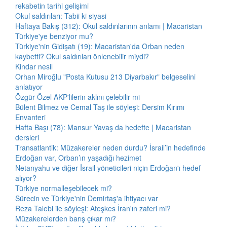
rekabetin tarihi gelişimi
Okul saldırıları: Tabii ki siyasi
Haftaya Bakış (312): Okul saldırılarının anlamı | Macaristan
Türkiye'ye benziyor mu?
Türkiye'nin Gidişatı (19): Macaristan'da Orban neden
kaybetti? Okul saldırıları önlenebilir miydi?
Kindar nesil
Orhan Miroğlu "Posta Kutusu 213 Diyarbakır" belgeselini
anlatıyor
Özgür Özel AKP'lilerin aklını çelebilir mi
Bülent Bilmez ve Cemal Taş ile söyleşi: Dersim Kırımı
Envanteri
Hafta Başı (78): Mansur Yavaş da hedefte | Macaristan
dersleri
Transatlantik: Müzakereler neden durdu? İsrail’in hedefinde
Erdoğan var, Orban’ın yaşadığı hezimet
Netanyahu ve diğer İsrail yöneticileri niçin Erdoğan'ı hedef
alıyor?
Türkiye normalleşebilecek mi?
Sürecin ve Türkiye'nin Demirtaş'a ihtiyacı var
Reza Talebi ile söyleşi: Ateşkes İran'ın zaferi mi?
Müzakerelerden barış çıkar mı?