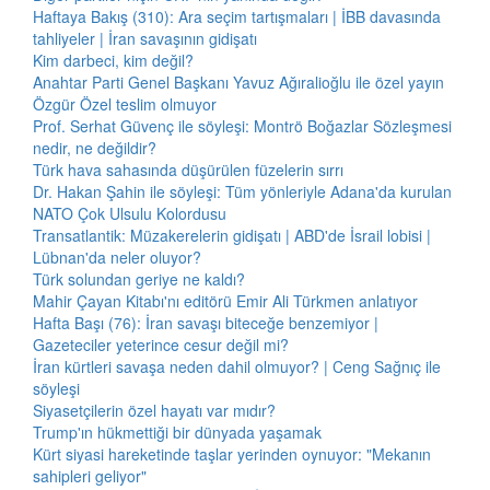
Haftaya Bakış (310): Ara seçim tartışmaları | İBB davasında
tahliyeler | İran savaşının gidişatı
Kim darbeci, kim değil?
Anahtar Parti Genel Başkanı Yavuz Ağıralioğlu ile özel yayın
Özgür Özel teslim olmuyor
Prof. Serhat Güvenç ile söyleşi: Montrö Boğazlar Sözleşmesi
nedir, ne değildir?
Türk hava sahasında düşürülen füzelerin sırrı
Dr. Hakan Şahin ile söyleşi: Tüm yönleriyle Adana'da kurulan
NATO Çok Ulsulu Kolordusu
Transatlantik: Müzakerelerin gidişatı | ABD'de İsrail lobisi |
Lübnan'da neler oluyor?
Türk solundan geriye ne kaldı?
Mahir Çayan Kitabı'nı editörü Emir Ali Türkmen anlatıyor
Hafta Başı (76): İran savaşı biteceğe benzemiyor |
Gazeteciler yeterince cesur değil mi?
İran kürtleri savaşa neden dahil olmuyor? | Ceng Sağnıç ile
söyleşi
Siyasetçilerin özel hayatı var mıdır?
Trump'ın hükmettiği bir dünyada yaşamak
Kürt siyasi hareketinde taşlar yerinden oynuyor: "Mekanın
sahipleri geliyor"