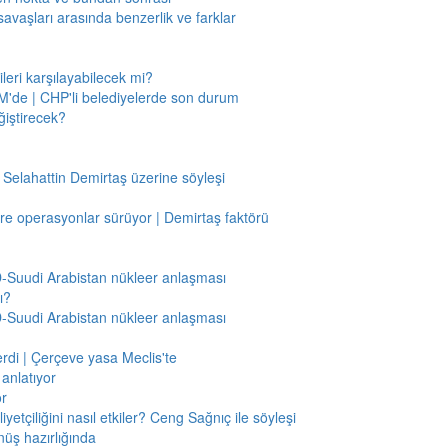
savaşları arasında benzerlik ve farklar
leri karşılayabilecek mi?
'de | CHP'li belediyelerde son durum
ğiştirecek?
 Selahattin Demirtaş üzerine söyleşi
re operasyonlar sürüyor | Demirtaş faktörü
BD-Suudi Arabistan nükleer anlaşması
ı?
BD-Suudi Arabistan nükleer anlaşması
verdi | Çerçeve yasa Meclis'te
anlatıyor
or
etçiliğini nasıl etkiler? Ceng Sağnıç ile söyleşi
nüş hazırlığında