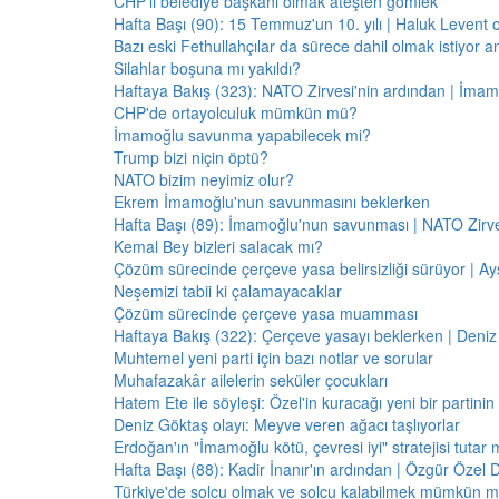
CHP'li belediye başkanı olmak ateşten gömlek
Hafta Başı (90): 15 Temmuz'un 10. yılı | Haluk Levent o
Bazı eski Fethullahçılar da sürece dahil olmak istiyor a
Silahlar boşuna mı yakıldı?
Haftaya Bakış (323): NATO Zirvesi'nin ardından | İm
CHP'de ortayolculuk mümkün mü?
İmamoğlu savunma yapabilecek mi?
Trump bizi niçin öptü?
NATO bizim neyimiz olur?
Ekrem İmamoğlu'nun savunmasını beklerken
Hafta Başı (89): İmamoğlu'nun savunması | NATO Zirve
Kemal Bey bizleri salacak mı?
Çözüm sürecinde çerçeve yasa belirsizliği sürüyor | Ayş
Neşemizi tabii ki çalamayacaklar
Çözüm sürecinde çerçeve yasa muamması
Haftaya Bakış (322): Çerçeve yasayı beklerken | Deniz
Muhtemel yeni parti için bazı notlar ve sorular
Muhafazakâr ailelerin seküler çocukları
Hatem Ete ile söyleşi: Özel'in kuracağı yeni bir partini
Deniz Göktaş olayı: Meyve veren ağacı taşlıyorlar
Erdoğan'ın "İmamoğlu kötü, çevresi iyi" stratejisi tutar 
Hafta Başı (88): Kadir İnanır'ın ardından | Özgür Özel 
Türkiye'de solcu olmak ve solcu kalabilmek mümkün 