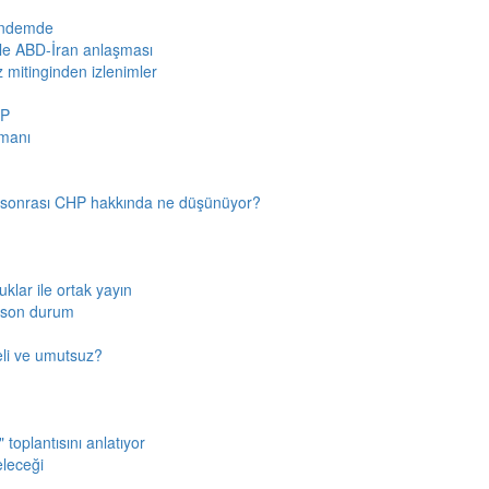
gündemde
iyle ABD-İran anlaşması
z mitinginden izlenimler
HP
amanı
n sonrası CHP hakkında ne düşünüyor?
klar ile ortak yayın
a son durum
fkeli ve umutsuz?
toplantısını anlatıyor
eleceği