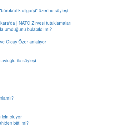
"bürokratik oligarşi" üzerine söyleşi
nkara'da | NATO Zirvesi tutuklamaları
'da umduğunu bulabildi mi?
ve Olcay Özer anlatıyor
avioğlu ile söyleşi
nlamlı?
için oluyor
ahiden bitti mi?