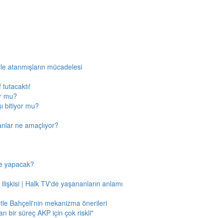
rle atanmışların mücadelesi
 tutacaktı!
or mu?
ı bitiyor mu?
anlar ne amaçlıyor?
ne yapacak?
 ilişkisi | Halk TV'de yaşananların anlamı
tle Bahçeli'nin mekanizma önerileri
n bir süreç AKP için çok riskli"