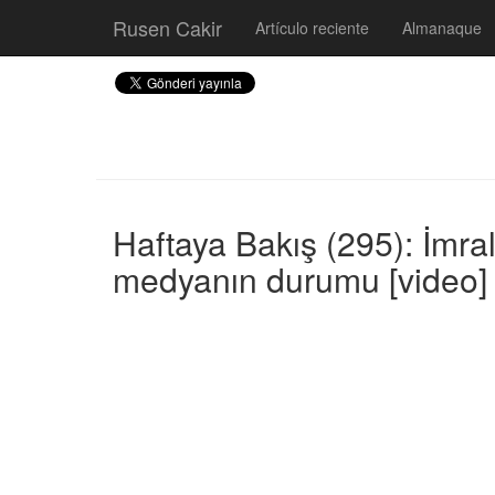
Rusen Cakir
Artículo reciente
Almanaque
Haftaya Bakış (295): İmra
medyanın durumu [video] 