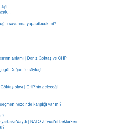
layı
ncak...
amoğlu savunma yapabilecek mi?
si'nin anlamı | Deniz Göktaş ve CHP
egül Doğan ile söyleşi
 Göktaş olayı | CHP'nin geleceği
n seçmen nezdinde karşılığı var mı?
mı?
Diyarbakır'daydı | NATO Zirvesi'ni beklerken
mü?