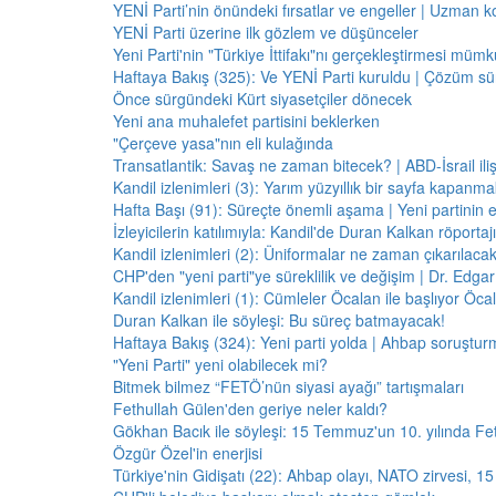
YENİ Parti’nin önündeki fırsatlar ve engeller | Uzman k
YENİ Parti üzerine ilk gözlem ve düşünceler
Yeni Parti'nin "Türkiye İttifakı"nı gerçekleştirmesi mü
Haftaya Bakış (325): Ve YENİ Parti kuruldu | Çözüm 
Önce sürgündeki Kürt siyasetçiler dönecek
Yeni ana muhalefet partisini beklerken
"Çerçeve yasa"nın eli kulağında
Transatlantik: Savaş ne zaman bitecek? | ABD-İsrail il
Kandil izlenimleri (3): Yarım yüzyıllık bir sayfa kapanm
Hafta Başı (91): Süreçte önemli aşama | Yeni partinin e
İzleyicilerin katılımıyla: Kandil'de Duran Kalkan röporta
Kandil izlenimleri (2): Üniformalar ne zaman çıkarılaca
CHP'den "yeni parti"ye süreklilik ve değişim | Dr. Edgar 
Kandil izlenimleri (1): Cümleler Öcalan ile başlıyor Öcala
Duran Kalkan ile söyleşi: Bu süreç batmayacak!
Haftaya Bakış (324): Yeni parti yolda | Ahbap soruştur
"Yeni Parti" yeni olabilecek mi?
Bitmek bilmez “FETÖ’nün siyasi ayağı” tartışmaları
Fethullah Gülen'den geriye neler kaldı?
Gökhan Bacık ile söyleşi: 15 Temmuz'un 10. yılında Fe
Özgür Özel'in enerjisi
Türkiye'nin Gidişatı (22): Ahbap olayı, NATO zirvesi, 1