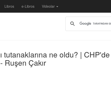
Libros
e-Libros
Videolar
lı tutanaklarına ne oldu? | CHP'de
- Ruşen Çakır