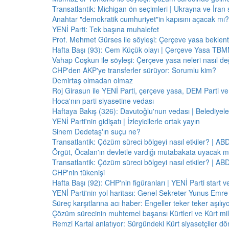
Transatlantik: Michigan ön seçimleri | Ukrayna ve İran 
Anahtar "demokratik cumhuriyet"in kapısını açacak mı?
YENİ Parti: Tek başına muhalefet
Prof. Mehmet Gürses ile söyleşi: Çerçeve yasa beklenti
Hafta Başı (93): Cem Küçük olayı | Çerçeve Yasa TBMM
Vahap Coşkun ile söyleşi: Çerçeve yasa neleri nasıl de
CHP'den AKP'ye transferler sürüyor: Sorumlu kim?
Demirtaş olmadan olmaz
Roj Girasun ile YENİ Parti, çerçeve yasa, DEM Parti ve
Hoca'nın parti siyasetine vedası
Haftaya Bakış (326): Davutoğlu'nun vedası | Belediyele
YENİ Parti'nin gidişatı | İzleyicilerle ortak yayın
Sinem Dedetaş'ın suçu ne?
Transatlantik: Çözüm süreci bölgeyi nasıl etkiler? | A
Örgüt, Öcalan'ın devletle vardığı mutabakata uyacak m
Transatlantik: Çözüm süreci bölgeyi nasıl etkiler? | A
CHP'nin tükenişi
Hafta Başı (92): CHP'nin figüranları | YENİ Parti start 
YENİ Parti'nin yol haritası: Genel Sekreter Yunus Emre 
Süreç karşıtlarına acı haber: Engeller teker teker aşılıy
Çözüm sürecinin muhtemel başarısı Kürtleri ve Kürt milliy
Remzi Kartal anlatıyor: Sürgündeki Kürt siyasetçiler dö