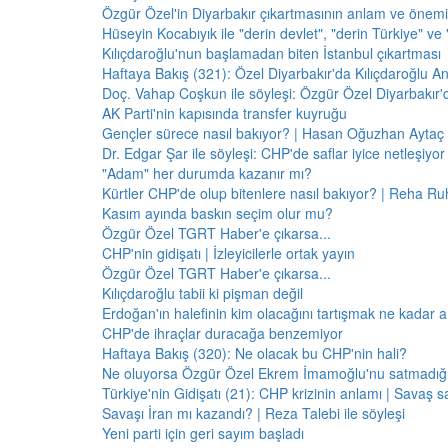
Özgür Özel'in Diyarbakır çıkartmasının anlam ve önemi
Hüseyin Kocabıyık ile "derin devlet", "derin Türkiye" ve 
Kılıçdaroğlu'nun başlamadan biten İstanbul çıkartması
Haftaya Bakış (321): Özel Diyarbakır'da Kılıçdaroğlu A
Doç. Vahap Coşkun ile söyleşi: Özgür Özel Diyarbakır
AK Parti'nin kapısında transfer kuyruğu
Gençler sürece nasıl bakıyor? | Hasan Oğuzhan Aytaç 
Dr. Edgar Şar ile söyleşi: CHP'de saflar iyice netleşiyor
"Adam" her durumda kazanır mı?
Kürtler CHP'de olup bitenlere nasıl bakıyor? | Reha Ruh
Kasım ayında baskın seçim olur mu?
Özgür Özel TGRT Haber'e çıkarsa...
CHP'nin gidişatı | İzleyicilerle ortak yayın
Özgür Özel TGRT Haber'e çıkarsa...
Kılıçdaroğlu tabii ki pişman değil
Erdoğan'ın halefinin kim olacağını tartışmak ne kadar a
CHP'de ihraçlar duracağa benzemiyor
Haftaya Bakış (320): Ne olacak bu CHP'nin hali?
Ne oluyorsa Özgür Özel Ekrem İmamoğlu'nu satmadığı 
Türkiye'nin Gidişatı (21): CHP krizinin anlamı | Savaş s
Savaşı İran mı kazandı? | Reza Talebi ile söyleşi
Yeni parti için geri sayım başladı