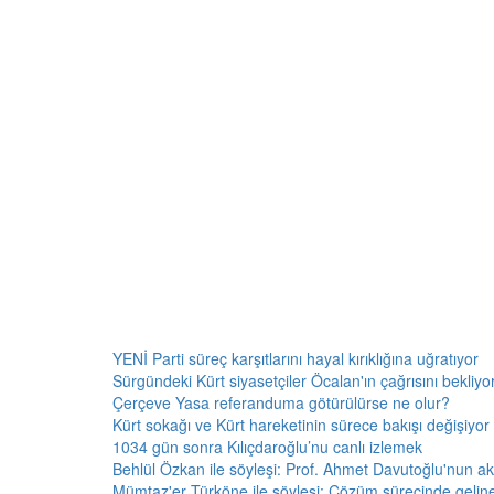
YENİ Parti süreç karşıtlarını hayal kırıklığına uğratıyor
Sürgündeki Kürt siyasetçiler Öcalan'ın çağrısını bekliyor:
Çerçeve Yasa referanduma götürülürse ne olur?
Kürt sokağı ve Kürt hareketinin sürece bakışı değişiyor 
1034 gün sonra Kılıçdaroğlu’nu canlı izlemek
Behlül Özkan ile söyleşi: Prof. Ahmet Davutoğlu'nun a
Mümtaz'er Türköne ile söyleşi: Çözüm sürecinde gelin