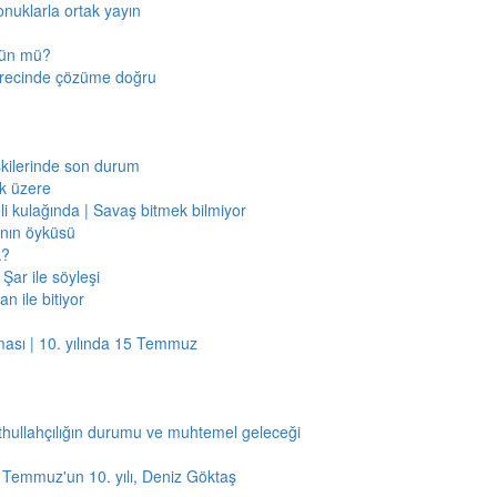
onuklarla ortak yayın
mkün mü?
sürecinde çözüme doğru
işkilerinde son durum
ak üzere
li kulağında | Savaş bitmek bilmiyor
jının öyküsü
k?
Şar ile söyleşi
n ile bitiyor
ması | 10. yılında 15 Temmuz
thullahçılığın durumu ve muhtemel geleceği
5 Temmuz'un 10. yılı, Deniz Göktaş