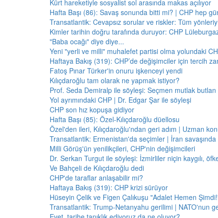
Kürt hareketiyle sosyalist sol arasında makas açılıyor
Hafta Başı (86): Savaş sonunda bitti mi? | CHP hep 
Transatlantik: Cevapsız sorular ve riskler: Tüm yönler
Kimler tarihin doğru tarafında duruyor: CHP Lüleburga
"Baba ocağı" diye diye...
Yeni "yerli ve milli" muhalefet partisi olma yolundaki C
Haftaya Bakış (319): CHP’de değişimciler için tercih z
Fatoş Pınar Türker'in onuru işkenceyi yendi
Kılıçdaroğlu tam olarak ne yapmak istiyor?
Prof. Seda Demiralp ile söyleşi: Seçmen mutlak butla
Yol ayrımındaki CHP | Dr. Edgar Şar ile söyleşi
CHP son hız kopuşa gidiyor
Hafta Başı (85): Özel-Kılıçdaroğlu düellosu
Özel'den ileri, Kılıçdaroğlu'ndan geri adım | Uzman konu
Transatlantik: Ermenistan'da seçimler | İran savaşınd
Milli Görüş'ün yenilikçileri, CHP'nin değişimcileri
Dr. Serkan Turgut ile söyleşi: İzmirliler niçin kaygılı, ö
Ve Bahçeli de Kılıçdaroğlu dedi
CHP'de taraflar anlaşabilir mi?
Haftaya Bakış (319): CHP krizi sürüyor
Hüseyin Çelik ve Figen Çalıkuşu "Adalet Hemen Şimdi!" 
Transatlantik: Trump-Netanyahu gerilimi | NATO'nun g
Evet, tarihe tanıklık ediyoruz da ne oluyor?