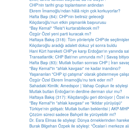
CHP'nin tarihi grup toplantısının ardından
Ekrem İmamoğlu'ndan hâlâ niçin çok korkuyorlar?
Hafta Başı (84): CHP'nin belirsiz geleceği
Kılıçdaroğlu'nun etkin pişmanlık başvurusu
"Bay Kemal" "Reis"i kurtarabilecek mi?
Özgür Özel yeni parti kuracak mı?
Haftaya Bakış (318): Tüm yönleriyle CHP'de seçilmişle
Kılıçdaroğlu aradığı adaleti dokuz yıl sonra buldu
Hani Kürt hareketi CHP'ye karşı Erdoğan'ın yanında saf
Transatlantik: CHP Batı'nın umrunda mı? | Savaş bitiy
Hafta Başı (83): Mutlak butlan sonrası CHP | İran savaş
"Bay Kemal"in "ahlak kavgası" ne kadar inandırıcı?
Yaşananları "CHP içi çatışma" olarak göstermeye çalış
Özgür Özel Ekrem İmamoğlu'nu terk eder mi?
Sahadaki Kimlik: Amedspor | Vahap Coşkun ile söyleşi
Mutlak butlan Erdoğan'ın derdine derman olur mu?
Haftaya Bakış (317): Kılıçdaroğlu geri dönüyor | Özel 
"Bay Kemal"in "ahlak kavgası" ve "iktidar yürüyüşü"
Türkiye'nin gidişatı: Mutlak butlan beklentisi | AKP-MHP
Çözüm süreci sadece Bahçeli ile yürüyebilir mi?
Dr. Esra Elmas ile söyleşi: Dünya örneklerinden hareke
Burak Bilgehan Özpek ile söyleşi: "Öcalan’ı merkeze ala