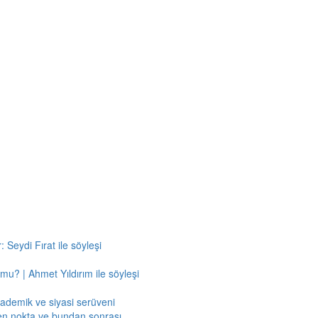
 Seydi Fırat ile söyleşi
mu? | Ahmet Yıldırım ile söyleşi
kademik ve siyasi serüveni
en nokta ve bundan sonrası