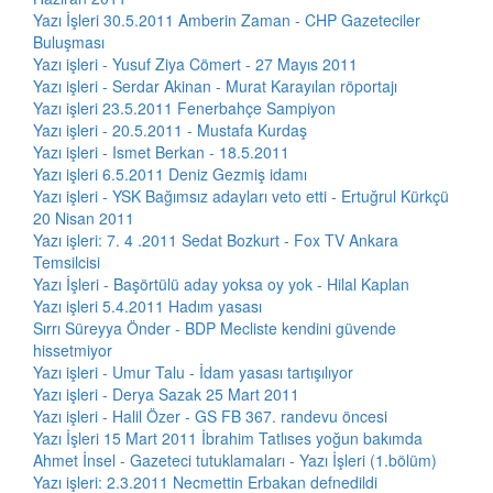
Yazı İşleri 30.5.2011 Amberin Zaman - CHP Gazeteciler
Buluşması
Yazı işleri - Yusuf Ziya Cömert - 27 Mayıs 2011
Yazı işleri - Serdar Akinan - Murat Karayılan röportajı
Yazı işleri 23.5.2011 Fenerbahçe Sampiyon
Yazı işleri - 20.5.2011 - Mustafa Kurdaş
Yazı işleri - Ismet Berkan - 18.5.2011
Yazı işleri 6.5.2011 Deniz Gezmiş idamı
Yazı işleri - YSK Bağımsız adayları veto etti - Ertuğrul Kürkçü
20 Nisan 2011
Yazı işleri: 7. 4 .2011 Sedat Bozkurt - Fox TV Ankara
Temsilcisi
Yazı İşleri - Başörtülü aday yoksa oy yok - Hilal Kaplan
Yazı işleri 5.4.2011 Hadım yasası
Sırrı Süreyya Önder - BDP Mecliste kendini güvende
hissetmiyor
Yazı işleri - Umur Talu - İdam yasası tartışılıyor
Yazı işleri - Derya Sazak 25 Mart 2011
Yazı işleri - Halil Özer - GS FB 367. randevu öncesi
Yazı İşleri 15 Mart 2011 İbrahim Tatlıses yoğun bakımda
Ahmet İnsel - Gazeteci tutuklamaları - Yazı İşleri (1.bölüm)
Yazı işleri: 2.3.2011 Necmettin Erbakan defnedildi