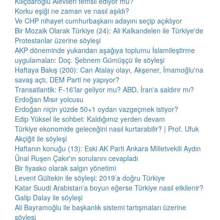
Kılıçdaroğlu Alevileri temsil ediyor mu?
Korku eşiği ne zaman ve nasıl aşıldı?
Ve CHP nihayet cumhurbaşkanı adayını seçip açıklıyor
Bir Mozaik Olarak Türkiye (24): Ali Kalkandelen ile Türkiye'de
Protestanlar üzerine söyleşi
AKP döneminde yukarıdan aşağıya toplumu İslamileştirme
uygulamaları: Doç. Şebnem Gümüşçü ile söyleşi
Haftaya Bakış (200): Can Atalay olayı, Akşener, İmamoğlu'na
savaş açtı, DEM Parti ne yapıyor?
Transatlantik: F-16'lar geliyor mu? ABD, İran'a saldırır mı?
Erdoğan Mısır yolcusu
Erdoğan niçin yüzde 50+1 oydan vazgeçmek istiyor?
Edip Yüksel ile sohbet: Kaldığımız yerden devam
Türkiye ekonomide geleceğini nasıl kurtarabilir? | Prof. Ufuk
Akçiğit ile söyleşi
Haftanın konuğu (13): Eski AK Parti Ankara Milletvekili Aydın
Ünal Ruşen Çakır'ın sorularını cevapladı
Bir fiyasko olarak salgın yönetimi
Levent Gültekin ile söyleşi: 2019’a doğru Türkiye
Katar Suudi Arabistan'a boyun eğerse Türkiye nasıl etkilenir?
Galip Dalay ile söyleşi
Ali Bayramoğlu ile başkanlık sistemi tartışmaları üzerine
söyleşi