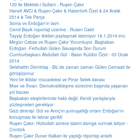
120 ile Mekteb-i Sultani - Ruşen Çakır
Hanefi AVCI & Ruşen Çakır & Habertürk Özel & 24 Aralık
2014 & Tek Parça
Soma ve Erdoğan'ın tavrı
Cemil Bayık roportaji uzerine - Rusen Cakir
Tayyip Erdoğan iktidarı paylaşmak istemiyor 16.1.2014 imc
Mirgün Cabas ve Ruşen Çakır Yorumluyor. Başbakan
Erdoğan -Fethullah Gülen Savaşında Son Durum
Cumhurbaşkanı Abdullah Gül - Basın Kulübü Özel - 03 Ocak
2014
Selahattin Demirtaş - Biz de zaman zaman Gülen Cemaati ile
görüşüyoruz
Yeni bir iktidar mücadelesi ve Pınar Selek davası
Mısır ve İhvan: Demokratikleşme sürecinin başında yaşanan
yol kazası
Başbakan eleştirilerinde haklı değil. Kendi yanlışlarıyla
yüzleşmeleri gerekiyor
Gezi direnişi: Gül ve Arınç'ın yumuşattığı ortam Erdoğan'ın
konuşması ile tekrar gerildi
Ruşen Çakır- Hizbullah sürece islami damga vurmak istiyor -
Cnntürk
Ruşen Çakır Duran Kalkan ile yaptığı röportajı anlattı