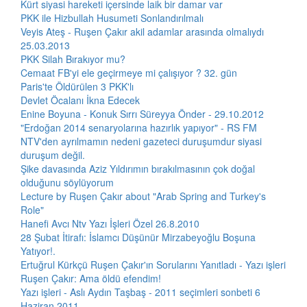
Kürt siyasi hareketi içersinde laik bir damar var
PKK ile Hizbullah Husumeti Sonlandırılmalı
Veyis Ateş - Ruşen Çakır akil adamlar arasında olmalıydı
25.03.2013
PKK Silah Bırakıyor mu?
Cemaat FB'yi ele geçirmeye mi çalışıyor ? 32. gün
Paris'te Öldürülen 3 PKK'lı
Devlet Öcalanı İkna Edecek
Enine Boyuna - Konuk Sırrı Süreyya Önder - 29.10.2012
"Erdoğan 2014 senaryolarına hazırlık yapıyor" - RS FM
NTV'den ayrılmamın nedeni gazeteci duruşumdur siyasi
duruşum değil.
Şike davasında Aziz Yıldırımın bırakılmasının çok doğal
olduğunu söylüyorum
Lecture by Ruşen Çakır about "Arab Spring and Turkey's
Role"
Hanefi Avcı Ntv Yazı İşleri Özel 26.8.2010
28 Şubat İtirafı: İslamcı Düşünür Mirzabeyoğlu Boşuna
Yatıyor!.
Ertuğrul Kürkçü Ruşen Çakır'ın Sorularını Yanıtladı - Yazı işleri
Ruşen Çakır: Ama öldü efendim!
Yazı işleri - Aslı Aydın Taşbaş - 2011 seçimleri sonbeti 6
Haziran 2011