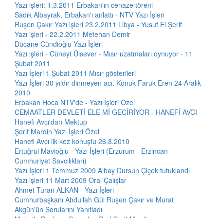
Yazı işleri: 1.3.2011 Erbakan'ın cenaze töreni
Sadık Albayrak, Erbakan'ı anlattı - NTV Yazı İşleri
Ruşen Çakır Yazı işleri 23.2.2011 Libya - Yusuf El Şerif
Yazı işleri - 22.2.2011 Metehan Demir
Dücane Cündioğlu Yazı İşleri
Yazı işleri - Cüneyt Ülsever - Mısır uzatmaları oynuyor - 11
Şubat 2011
Yazı İşleri 1 Şubat 2011 Mısır gösterileri
Yazı İşleri 30 yıldır dinmeyen acı. Konuk Faruk Eren 24 Aralık
2010
Erbakan Hoca NTV'de - Yazı İşleri Özel
CEMAATLER DEVLETİ ELE Mİ GECİRİYOR - HANEFİ AVCI
Hanefi Avcı'dan Mektup
Şerif Mardin Yazı İşleri Özel
Hanefi Avcı ilk kez konuştu 26.8.2010
Ertuğrul Mavioğlu - Yazı İşleri (Erzurum - Erzincan
Cumhuriyet Savcılıkları)
Yazı İşleri 1 Temmuz 2009 Albay Dursun Çiçek tutuklandı
Yazı işleri 11 Mart 2009 Oral Çalışlar
Ahmet Turan ALKAN - Yazı İşleri
Cumhurbaşkanı Abdullah Gül Ruşen Çakır ve Murat
Akgün'ün Sorularını Yanıtladı