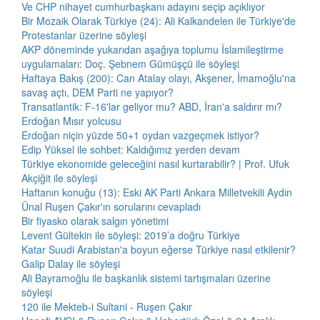
Ve CHP nihayet cumhurbaşkanı adayını seçip açıklıyor
Bir Mozaik Olarak Türkiye (24): Ali Kalkandelen ile Türkiye'de
Protestanlar üzerine söyleşi
AKP döneminde yukarıdan aşağıya toplumu İslamileştirme
uygulamaları: Doç. Şebnem Gümüşçü ile söyleşi
Haftaya Bakış (200): Can Atalay olayı, Akşener, İmamoğlu'na
savaş açtı, DEM Parti ne yapıyor?
Transatlantik: F-16'lar geliyor mu? ABD, İran'a saldırır mı?
Erdoğan Mısır yolcusu
Erdoğan niçin yüzde 50+1 oydan vazgeçmek istiyor?
Edip Yüksel ile sohbet: Kaldığımız yerden devam
Türkiye ekonomide geleceğini nasıl kurtarabilir? | Prof. Ufuk
Akçiğit ile söyleşi
Haftanın konuğu (13): Eski AK Parti Ankara Milletvekili Aydın
Ünal Ruşen Çakır'ın sorularını cevapladı
Bir fiyasko olarak salgın yönetimi
Levent Gültekin ile söyleşi: 2019’a doğru Türkiye
Katar Suudi Arabistan'a boyun eğerse Türkiye nasıl etkilenir?
Galip Dalay ile söyleşi
Ali Bayramoğlu ile başkanlık sistemi tartışmaları üzerine
söyleşi
120 ile Mekteb-i Sultani - Ruşen Çakır