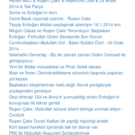
Hanefi AVCI & Ruşen Çakır & Habertürk Özel & 24 Aralık
2014 & Tek Parça
Soma ve Erdoğan'ın tavrı
Cemil Bayık roportaji uzerine - Rusen Cakir
Tayyip Erdoğan iktidarı paylaşmak istemiyor 16.1.2014 imc
Mirgün Cabas ve Ruşen Çakır Yorumluyor. Başbakan
Erdoğan -Fethullah Gülen Savaşında Son Durum
Cumhurbaşkanı Abdullah Gül - Basın Kulübü Özel - 03 Ocak
2014
Selahattin Demirtaş - Biz de zaman zaman Gülen Cemaati ile
görüşüyoruz
Yeni bir iktidar mücadelesi ve Pınar Selek davası
Mısır ve İhvan: Demokratikleşme sürecinin başında yaşanan
yol kazası
Başbakan eleştirilerinde haklı değil. Kendi yanlışlarıyla
yüzleşmeleri gerekiyor
Gezi direnişi: Gül ve Arınç'ın yumuşattığı ortam Erdoğan'ın
konuşması ile tekrar gerildi
Ruşen Çakır- Hizbullah sürece islami damga vurmak istiyor -
Cnntürk
Ruşen Çakır Duran Kalkan ile yaptığı röportajı anlattı
Kürt siyasi hareketi içersinde laik bir damar var
PKK ile Hizbullah Husumeti Sonlandırılmalı