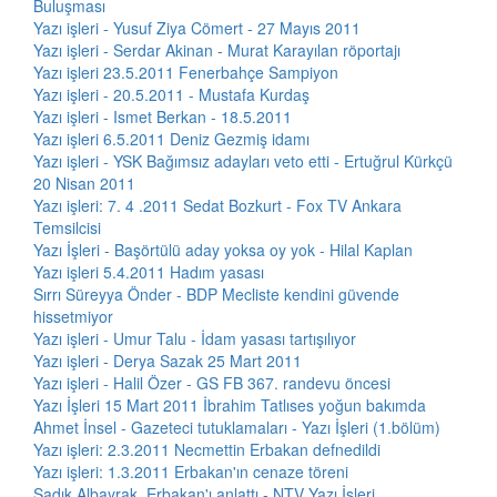
Buluşması
Yazı işleri - Yusuf Ziya Cömert - 27 Mayıs 2011
Yazı işleri - Serdar Akinan - Murat Karayılan röportajı
Yazı işleri 23.5.2011 Fenerbahçe Sampiyon
Yazı işleri - 20.5.2011 - Mustafa Kurdaş
Yazı işleri - Ismet Berkan - 18.5.2011
Yazı işleri 6.5.2011 Deniz Gezmiş idamı
Yazı işleri - YSK Bağımsız adayları veto etti - Ertuğrul Kürkçü
20 Nisan 2011
Yazı işleri: 7. 4 .2011 Sedat Bozkurt - Fox TV Ankara
Temsilcisi
Yazı İşleri - Başörtülü aday yoksa oy yok - Hilal Kaplan
Yazı işleri 5.4.2011 Hadım yasası
Sırrı Süreyya Önder - BDP Mecliste kendini güvende
hissetmiyor
Yazı işleri - Umur Talu - İdam yasası tartışılıyor
Yazı işleri - Derya Sazak 25 Mart 2011
Yazı işleri - Halil Özer - GS FB 367. randevu öncesi
Yazı İşleri 15 Mart 2011 İbrahim Tatlıses yoğun bakımda
Ahmet İnsel - Gazeteci tutuklamaları - Yazı İşleri (1.bölüm)
Yazı işleri: 2.3.2011 Necmettin Erbakan defnedildi
Yazı işleri: 1.3.2011 Erbakan'ın cenaze töreni
Sadık Albayrak, Erbakan'ı anlattı - NTV Yazı İşleri