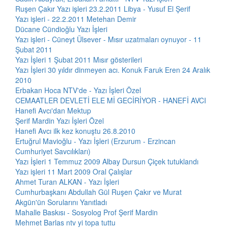
Ruşen Çakır Yazı işleri 23.2.2011 Libya - Yusuf El Şerif
Yazı işleri - 22.2.2011 Metehan Demir
Dücane Cündioğlu Yazı İşleri
Yazı işleri - Cüneyt Ülsever - Mısır uzatmaları oynuyor - 11
Şubat 2011
Yazı İşleri 1 Şubat 2011 Mısır gösterileri
Yazı İşleri 30 yıldır dinmeyen acı. Konuk Faruk Eren 24 Aralık
2010
Erbakan Hoca NTV'de - Yazı İşleri Özel
CEMAATLER DEVLETİ ELE Mİ GECİRİYOR - HANEFİ AVCI
Hanefi Avcı'dan Mektup
Şerif Mardin Yazı İşleri Özel
Hanefi Avcı ilk kez konuştu 26.8.2010
Ertuğrul Mavioğlu - Yazı İşleri (Erzurum - Erzincan
Cumhuriyet Savcılıkları)
Yazı İşleri 1 Temmuz 2009 Albay Dursun Çiçek tutuklandı
Yazı işleri 11 Mart 2009 Oral Çalışlar
Ahmet Turan ALKAN - Yazı İşleri
Cumhurbaşkanı Abdullah Gül Ruşen Çakır ve Murat
Akgün'ün Sorularını Yanıtladı
Mahalle Baskısı - Sosyolog Prof Şerif Mardin
Mehmet Barlas ntv yi topa tuttu