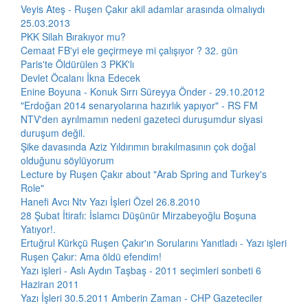
Veyis Ateş - Ruşen Çakır akil adamlar arasında olmalıydı
25.03.2013
PKK Silah Bırakıyor mu?
Cemaat FB'yi ele geçirmeye mi çalışıyor ? 32. gün
Paris'te Öldürülen 3 PKK'lı
Devlet Öcalanı İkna Edecek
Enine Boyuna - Konuk Sırrı Süreyya Önder - 29.10.2012
"Erdoğan 2014 senaryolarına hazırlık yapıyor" - RS FM
NTV'den ayrılmamın nedeni gazeteci duruşumdur siyasi
duruşum değil.
Şike davasında Aziz Yıldırımın bırakılmasının çok doğal
olduğunu söylüyorum
Lecture by Ruşen Çakır about "Arab Spring and Turkey's
Role"
Hanefi Avcı Ntv Yazı İşleri Özel 26.8.2010
28 Şubat İtirafı: İslamcı Düşünür Mirzabeyoğlu Boşuna
Yatıyor!.
Ertuğrul Kürkçü Ruşen Çakır'ın Sorularını Yanıtladı - Yazı işleri
Ruşen Çakır: Ama öldü efendim!
Yazı işleri - Aslı Aydın Taşbaş - 2011 seçimleri sonbeti 6
Haziran 2011
Yazı İşleri 30.5.2011 Amberin Zaman - CHP Gazeteciler