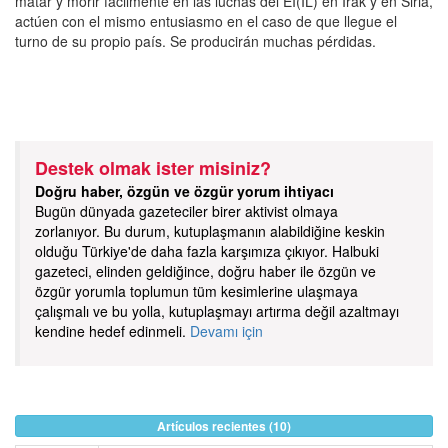
matar y morir fácilmente en las luchas del EI(IL) en Irak y en Siria,
actúen con el mismo entusiasmo en el caso de que llegue el
turno de su propio país. Se producirán muchas pérdidas.
Destek olmak ister misiniz?
Doğru haber, özgün ve özgür yorum ihtiyacı
Bugün dünyada gazeteciler birer aktivist olmaya
zorlanıyor. Bu durum, kutuplaşmanın alabildiğine keskin
olduğu Türkiye'de daha fazla karşımıza çıkıyor. Halbuki
gazeteci, elinden geldiğince, doğru haber ile özgün ve
özgür yorumla toplumun tüm kesimlerine ulaşmaya
çalışmalı ve bu yolla, kutuplaşmayı artırma değil azaltmayı
kendine hedef edinmeli.
Devamı için
Artículos recientes (10)