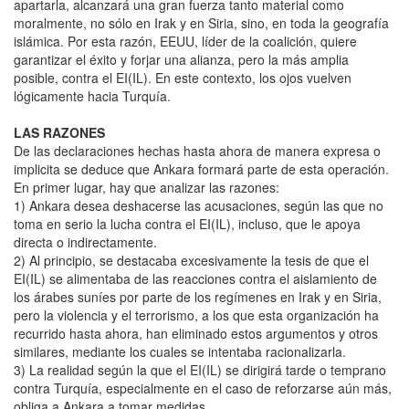
apartarla, alcanzará una gran fuerza tanto material como
moralmente, no sólo en Irak y en Siria, sino, en toda la geografía
islámica. Por esta razón, EEUU, líder de la coalición, quiere
garantizar el éxito y forjar una alianza, pero la más amplia
posible, contra el EI(IL). En este contexto, los ojos vuelven
lógicamente hacia Turquía.
LAS RAZONES
De las declaraciones hechas hasta ahora de manera expresa o
implicita se deduce que Ankara formará parte de esta operación.
En primer lugar, hay que analizar las razones:
1) Ankara desea deshacerse las acusaciones, según las que no
toma en serio la lucha contra el EI(IL), incluso, que le apoya
directa o indirectamente.
2) Al principio, se destacaba excesivamente la tesis de que el
EI(IL) se alimentaba de las reacciones contra el aislamiento de
los árabes suníes por parte de los regímenes en Irak y en Siria,
pero la violencia y el terrorismo, a los que esta organización ha
recurrido hasta ahora, han eliminado estos argumentos y otros
similares, mediante los cuales se intentaba racionalizarla.
3) La realidad según la que el EI(IL) se dirigirá tarde o temprano
contra Turquía, especialmente en el caso de reforzarse aún más,
obliga a Ankara a tomar medidas.