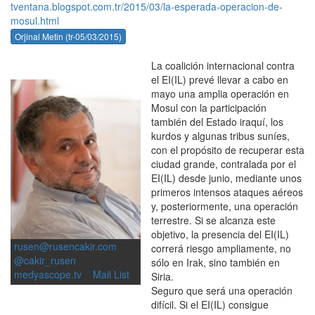
tventana.blogspot.com.tr/2015/03/la-esperada-operacion-de-
mosul.html
Orjinal Metin (tr-05/03/2015)
La coalición internacional contra
el EI(IL) prevé llevar a cabo en
mayo una amplia operación en
Mosul con la participación
también del Estado iraquí, los
kurdos y algunas tribus suníes,
con el propósito de recuperar esta
ciudad grande, contralada por el
EI(IL) desde junio, mediante unos
primeros intensos ataques aéreos
y, posteriormente, una operación
terrestre. Si se alcanza este
objetivo, la presencia del EI(IL)
rusen@rusencakir.com
correrá riesgo ampliamente, no
@cakir_rusen
sólo en Irak, sino también en
medyascope.tv
Mail List
Siria.
Seguro que será una operación
difícil. Si el EI(IL) consigue