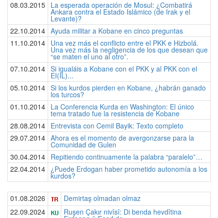
08.03.2015
La esperada operación de Mosul: ¿Combatirá
Ankara contra el Estado Islámico (de Irak y el
Levante)?
22.10.2014
Ayuda militar a Kobane en cinco preguntas
11.10.2014
Una vez más el conflicto entre el PKK e Hizbolá.
Una vez más la negligencia de los que desean que
“se maten el uno al otro”.
07.10.2014
Si igualáis a Kobane con el PKK y al PKK con el
EI(IL)...
05.10.2014
Si los kurdos pierden en Kobane, ¿habrán ganado
los turcos?
01.10.2014
La Conferencia Kurda en Washington: El único
tema tratado fue la resistencia de Kobane
28.08.2014
Entrevista con Cemil Bayik: Texto completo
29.07.2014
Ahora es el momento de avergonzarse para la
Comunidad de Gulen
30.04.2014
Repitiendo continuamente la palabra “paralelo”…
22.04.2014
¿Puede Erdogan haber prometido autonomía a los
kurdos?
01.08.2026
Demirtaş olmadan olmaz
22.09.2024
Ruşen Çakır nivîsî: Di benda hevdîtina