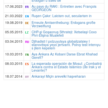
Erdogan û Esed de
17.06.2023
Au pays du RAKI : Entretien avec François
GEORGEON
21.03.2022
Ruşen Çakır: Laicism out, secularism in
19.08.2019
Erneute Amtsenthebung: Erdogans große
Verzweiflung
05.05.2015
CHP-şi Goşaonuş Sthrateji: Xetselaşi Coxo
Phri-Elişina Mualefeti
03.04.2015
Djihadisti I polzuyutsya globalizatsiey I
stanovitsya yeyo jertvami. Polnıy test intervyu
s jilem kepelem
10.03.2015
Aya Ankara Az Kobani Darse Ebrat Khahad
Gereft?
08.03.2015
La esperada operación de Mosul: ¿Combatirá
Ankara contra el Estado Islámico (de Irak y el
Levante)?
18.07.2014
Ankarayi Miçin arevelki haşvehararı